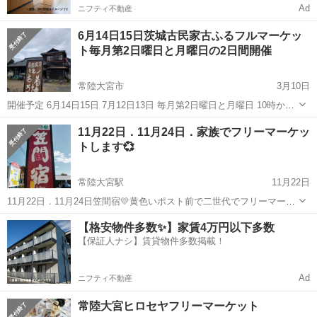
Ad
ニフティ不動産
6月14日15日茨城古民家古ふるフルマーケッ
ト毎月第2日曜日と月曜日の2日間開催
常陸大宮市
3月10日
開催予定 6月14日15日 7月12日13日 毎月第2日曜日と月曜日 10時から
15時２日間 １００円着物👘と１００円布の追加😆追加😆の大量山積み
茨城
常陸大宮市
フリーマーケット
古民家
11月22日．11月24日．家族でフリーマーケッ
😁と５００円着物👘と帯😃そして男着物を👘売り場広げました〜😄😄
トします💞
本年より...
常陸大宮駅
11月22日
11月22日．11月24日笠間宿💛黄色いポスト前で二世代でフリーマーケ
ット出店します☺️🫶 レディースリング メンズリング 手作りパラコー
茨城
常陸大宮市
常陸大宮駅
フリーマーケット
【格安物件多数✨】家賃4万円以下多数
ド作品 ミンクポンポンチャーム 天然石ストラップ 天然石ブレ...
【保証人ナシ】賃貸物件多数掲載！
パワーストーン
Ad
ニフティ不動産
常陸大宮ヒロセヤフリーマーケット