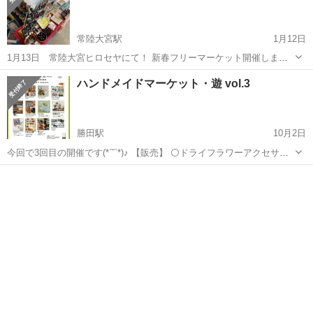
常陸大宮駅
1月12日
1月13日 常陸大宮ヒロセヤにて！ 新春フリーマーケット開催しま
す。 常陸大宮ヒロセヤ、今年最初のフリーマーケット です♪ 刃物 衣
茨城
常陸大宮市
常陸大宮駅
フリーマーケット
骨董品
ハンドメイドマーケット・遊 vol.3
服 工具類 日用雑貨 植木類 アクセサリー用品、小物 骨董品など
様々な商品があります。 一...
勝田駅
10月2日
今回で3回目の開催です(*ˊ˘ˋ*)♪ 【販売】 ⚪ドライフラワーアクセサリ
ー⚪編み物 ⚪バルーンアート⚪木のピアスやイヤリング ⚪アクセサリ
茨城
常陸大宮市
勝田駅
フリーマーケット
ー⚪タティングレース ⚪お花やリボンを使った雑貨 ⚪ベビー＆キッツ
バルーンアート
リボン⚪歯固...