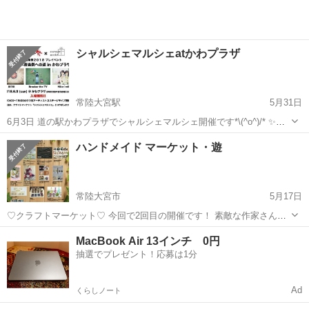
シャルシェマルシェatかわプラザ
常陸大宮駅
5月31日
6月3日 道の駅かわプラザでシャルシェマルシェ開催です*\(^o^)/* ✨ご
じゃっぺ音楽祭への道inかわプラザ✨ ごじゃっぺ音楽祭×シャルシェマ
茨城
常陸大宮市
常陸大宮駅
フリーマーケット
ハンドメイド マーケット・遊
ルシェです！ 10時から15時 普段のシャルシェマルシェとは違った感
シーグラス
じ...
常陸大宮市
5月17日
♡クラフトマーケット♡ 今回で2回目の開催です！ 素敵な作家さんが
出店しまーす♪♪ 『 販売』 ・粘土多肉 ・オルゴナイト ・スイーツデコ
茨城
常陸大宮市
フリーマーケット
スイーツデコ
MacBook Air 13インチ 0円
・レジンアクセサリー ・魔法の杖 ・ヘアアクセサリー ・木のアクセ
抽選でプレゼント！応募は1分
サリー ・ア...
Ad
くらしノート