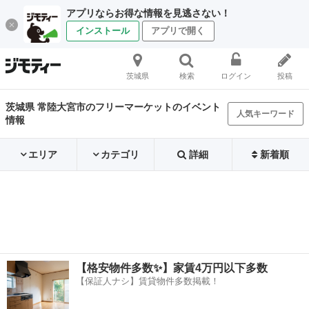
アプリならお得な情報を見逃さない！
インストール
アプリで開く
茨城県
検索
ログイン
投稿
茨城県 常陸大宮市のフリーマーケットのイベント
人気キーワード
情報
エリア
カテゴリ
詳細
新着順
【格安物件多数✨】家賃4万円以下多数
【保証人ナシ】賃貸物件多数掲載！