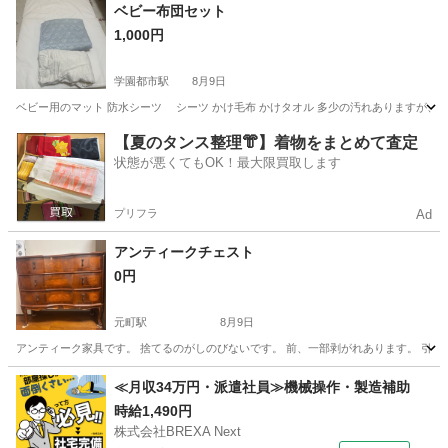
兵庫
神戸市
学園都市駅
寝具
ベビー布団セット
1,000円
学園都市駅
8月9日
ベビー用のマット 防水シーツ シーツ かけ毛布 かけタオル 多少の汚れありますが、
兵庫
神戸市
学園都市駅
寝具
【夏のタンス整理👘】着物をまとめて査定
状態が悪くてもOK！最大限買取します
プリフラ
Ad
アンティークチェスト
0円
元町駅
8月9日
アンティーク家具です。 捨てるのがしのびないです。 前、一部剥がれあります。 引き取りにこ
兵庫
神戸市
元町駅
収納家具
≪月収34万円・派遣社員≫機械操作・製造補助
時給1,490円
株式会社BREXA Next