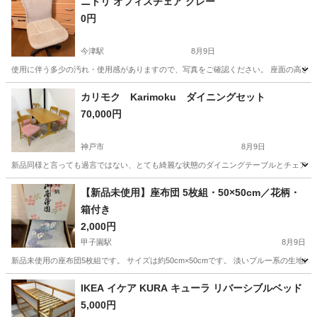
ニトリ オフィスチェア グレー
0円
今津駅
8月9日
使用に伴う多少の汚れ・使用感がありますので、写真をご確認ください。 座面の高さはレバーで調
兵庫
西宮市
今津駅
椅子
カリモク Karimoku ダイニングセット
70,000円
神戸市
8月9日
新品同様と言っても過言ではない、とても綺麗な状態のダイニングテーブルとチェア4脚
兵庫
神戸市
ダイニングセット
【新品未使用】座布団 5枚組・50×50cm／花柄・
箱付き
2,000円
甲子園駅
8月9日
新品未使用の座布団5枚組です。 サイズは約50cm×50cmです。 淡いブルー系の生
兵庫
西宮市
甲子園駅
ファブリック、カバー
IKEA イケア KURA キューラ リバーシブルベッド
5,000円