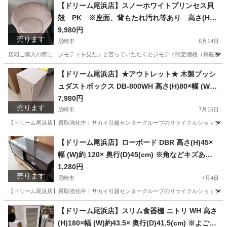
兵庫
尼崎市
テーブル
ドリーム
【ドリーム尾浜店】スノーホワイトプリンセス貝
殻 PK ※座面、背もたれ汚れ等あり 高さ(H)7
2×幅 (W)73× 奥行(D)38.5(cm)
9,980円
売ります
尼崎市
6月14日
店頭ご購入の際に「ジモティを見た」と言っていただくとジモティ限定価格（掲載価格の7%OFF）でご購
兵庫
尼崎市
ソファ
店頭
【ドリーム尾浜店】★アウトレット★ 木製プッシ
ュダストボックス DB-800WH 高さ(H)80×幅 (W)
約25× 奥行(D)30(cm)
7,980円
売ります
尼崎市
7月15日
【ドリーム尾浜店】買取強化中！サカイ引越センターグループのリサイクルショップです！
兵庫
尼崎市
収納家具
ドリーム
【ドリーム尾浜店】ローボード DBR 高さ(H)45×
幅 (W)約 120× 奥行(D)45(cm) ※角などキズあ
り・引出しなどに汚れ有り
1,280円
売ります
尼崎市
7月4日
【ドリーム尾浜店】買取強化中！サカイ引越センターグループのリサイクルショップです！
兵庫
尼崎市
収納家具
ドリーム
【ドリーム尾浜店】スリム食器棚 ニトリ WH 高さ
(H)180×幅 (W)約43.5× 奥行(D)41.5(cm) ※よご