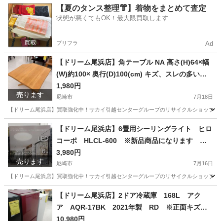
兵庫
尼崎市
生活家電
買取
【夏のタンス整理👘】着物をまとめて査定
状態が悪くてもOK！最大限買取します
プリフラ
Ad
【ドリーム尾浜店】角テーブル NA 高さ(H)64×幅
(W)約100× 奥行(D)100(cm) キズ、スレの多い商
品です。
1,980円
売ります
尼崎市
7月18日
【ドリーム尾浜店】買取強化中！サカイ引越センターグループのリサイクルショップです！
兵庫
尼崎市
テーブル
ドリーム
【ドリーム尾浜店】6畳用シーリングライト ヒロ
コーポ HLCL-600 ※新品商品になります 高
さ(H)--×幅 (W)--× 奥行(D)--(cm)
3,980円
売ります
尼崎市
7月16日
【ドリーム尾浜店】買取強化中！サカイ引越センターグループのリサイクルショップです！
兵庫
尼崎市
照明器具
店頭
【ドリーム尾浜店】2ドア冷蔵庫 168L アク
ア AQR-17BK 2021年製 RD ※正面キズ、
スレ等あり ※動作確認〇 高さ(H)121.5×幅 (W)
10,980円