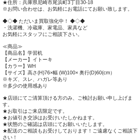
★住所：兵庫県尼崎市尾浜町3丁目30-18

※お問い合わせは、お気軽にお電話にてお願い致します。

◆◇◆ ただいま買取強化中！ ◆◇◆

・洗濯機、冷蔵庫、家電品、家具など

お気軽にスタッフにご相談下さい。

≪商品≫

【商品名】学習机

【メーカー】イトーキ

【カラー】WH

【サイズ】高さ(H)76×幅 (W)100× 奥行(D)60(cm）

※キズ、スレ、ハガレ等あり

※多少の使用感あり

★店頭にてご清算頂ける方のみ、ご検討お願い申し上げま
す。

★お取引はご来店限定です。

★お値引き交渉はお受けいたしかねます。

★状態のご確認は店頭にてお願いいたします。

★配送のご相談もお受けしております！ご遠慮なくご相談下
さい！
