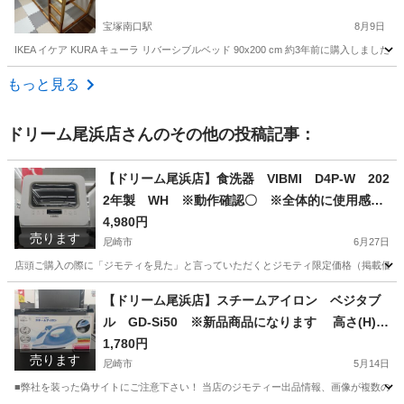
宝塚南口駅
8月9日
IKEA イケア KURA キューラ リバーシブルベッド 90x200 cm 約3年前に購
兵庫
宝塚市
宝塚南口駅
ベッド
もっと見る
ドリーム尾浜店
さんのその他の投稿記事：
【ドリーム尾浜店】食洗器 VIBMI D4P-W 202
2年製 WH ※動作確認〇 ※全体的に使用感あ
り 高さ(H)51×幅 (W)45× 奥行(D)40(cm)
4,980円
売ります
尼崎市
6月27日
店頭ご購入の際に「ジモティを見た」と言っていただくとジモティ限定価格（掲載価格の7%OFF）でご購
兵庫
尼崎市
キッチン家電
【ドリーム尾浜店】スチームアイロン ベジタブ
ル GD-Si50 ※新品商品になります 高さ(H)--
cm× 幅(W)--cm× 奥行(D)--cm
1,780円
売ります
尼崎市
5月14日
■弊社を装った偽サイトにご注意下さい！ 当店のジモティー出品情報、画像が複数の偽サ