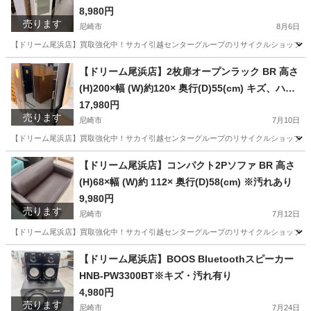
れ・ハガレあり
8,980円
売ります
尼崎市
8月6日
【ドリーム尾浜店】買取強化中！サカイ引越センターグループのリサイクルショップです！
兵庫
尼崎市
収納家具
ドリーム
【ドリーム尾浜店】2枚扉オープンラック BR 高さ
(H)200×幅 (W)約120× 奥行(D)55(cm) キズ、ハガ
レ多数あり。
17,980円
売ります
尼崎市
7月10日
【ドリーム尾浜店】買取強化中！サカイ引越センターグループのリサイクルショップです！
兵庫
尼崎市
収納家具
ドリーム
【ドリーム尾浜店】コンパクト2Pソファ BR 高さ
(H)68×幅 (W)約 112× 奥行(D)58(cm) ※汚れあり
9,980円
売ります
尼崎市
7月12日
【ドリーム尾浜店】買取強化中！サカイ引越センターグループのリサイクルショップです！
兵庫
尼崎市
ソファ
ドリーム
【ドリーム尾浜店】BOOS Bluetoothスピーカー
HNB-PW3300BT※キズ・汚れ有り
4,980円
売ります
尼崎市
7月24日