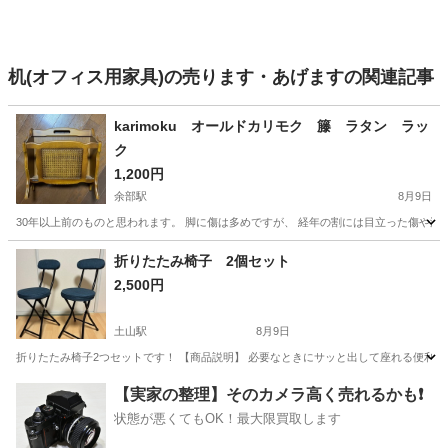
机(オフィス用家具)の売ります・あげますの関連記事
karimoku オールドカリモク 籐 ラタン ラッ
ク
1,200円
余部駅
8月9日
30年以上前のものと思われます。 脚に傷は多めですが、 経年の割には目立った傷や汚れ
兵庫
姫路市
余部駅
収納家具
ラタン
折りたたみ椅子 2個セット
2,500円
土山駅
8月9日
折りたたみ椅子2つセットです！ 【商品説明】 必要なときにサッと出して座れる便利な折
兵庫
明石市
土山駅
家具
【実家の整理】そのカメラ高く売れるかも❗️
状態が悪くてもOK！最大限買取します