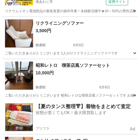
南あわじ市
提携サイト
リチウムイオン電池部品の製造装置の操作作業！未経験活躍中★20～50代の男性活躍中
兵庫
南あわじ市
その他
リクライニングソファー
3,500円
飾磨駅
8月9日
ご覧いただきありがとうございます 1人がけリクライニングソファーです
兵庫
姫路市
飾磨駅
ソファ
リクライニング
昭和レトロ 喫茶店風ソファーセット
10,000円
飾磨駅
8月9日
ご覧いただきありがとうございます 昭和レトロな喫茶店風ソファーセットです お値段
兵庫
姫路市
飾磨駅
椅子
【夏のタンス整理👘】着物をまとめて査定
状態が悪くてもOK！最大限買取します
プリフラ
Ad