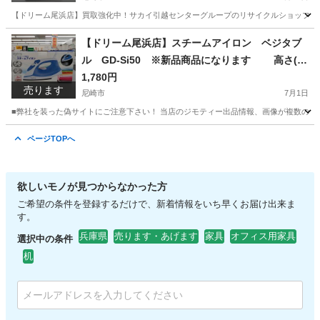
【ドリーム尾浜店】買取強化中！サカイ引越センターグループのリサイクルショップです！
兵庫
尼崎市
オーディオ
ドリーム
【ドリーム尾浜店】スチームアイロン ベジタブ
ル GD-Si50 ※新品商品になります 高さ(H)
--cm× 幅(W)--cm× 奥行(D)--cm
1,780円
売ります
尼崎市
7月1日
■弊社を装った偽サイトにご注意下さい！ 当店のジモティー出品情報、画像が複数の偽サ
兵庫
尼崎市
ベビー用品
買取
ページTOPへ
欲しいモノが見つからなかった方
ご希望の条件を登録するだけで、新着情報をいち早くお届け出来ま
す。
兵庫県
売ります・あげます
家具
オフィス用家具
選択中の条件
机