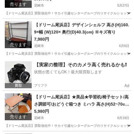
売ります
52.5× 奥行(D)59.3(cm)
尼崎市
5月27日
【ドリーム尾浜店】買取強化中！サカイ引越センターグループのリサイクルショップです！
兵庫
尼崎市
キッチン家電
【ドリーム尾浜店】デザインシェルフ 高さ(H)160.
9×幅 (W)120× 奥行(D)40.3(cm) ※キズ有り
7,980円
売ります
尼崎市
6月6日
【ドリーム尾浜店】買取強化中！サカイ引越センターグループのリサイクルショップです！
兵庫
尼崎市
収納家具
デザインシェルフ
【実家の整理】そのカメラ高く売れるかも❗️
状態が悪くてもOK！最大限買取します
プリフラ
Ad
【ドリーム尾浜店】★美品★学習机/椅子セット/高
さ調節可/おどうぐ箱つき ミハラ 高さ(H)52~70cm
× 幅(W)65cm× 奥行(D)44.5cm
5,980円
売ります
尼崎市
6月19日
【ドリーム尾浜店】買取強化中！サカイ引越センターグループのリサイクルショップです！