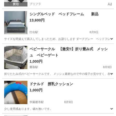
プリフラ
Ad
シングルベッド ベッドフレーム 新品
13,600円
打出駅
8月9日
サイズを間違えて購入してしまったため、お譲りします ダークグレー ベッドフレーム
兵庫
芦屋市
打出駅
ベッド
ベビーサークル 【激安‼️】折り畳み式 メッシ
ュ ベビーゲート
1,000円
鷹取駅
8月9日
折りたたみ式のベビーサークルです。 メッシュ素材なので中の様子が見やすく、赤ちゃん
兵庫
神戸市
鷹取駅
収納家具
ドナルド 授乳クッション
1,000円
学園都市駅
8月9日
少し使用感あります。破れ無いです。