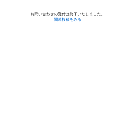
お問い合わせの受付は終了いたしました。
関連投稿をみる
初めての方へ
利用規約
プライバシーポリシー
プライバシー・ステートメント
健全化に資する運用方針
お問い合わせ
運営会社
サイトマップ
ご利用ガイド
フリーワードで探す
PC版で表示
都道府県選択
特定商取引法の表示
利用者情報の外部送信について
© 2011-
2026
Jmty, Inc.