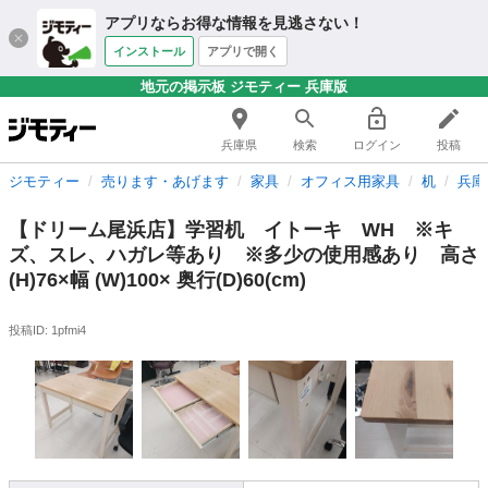
アプリならお得な情報を見逃さない！
インストール
アプリで開く
地元の掲示板 ジモティー 兵庫版
兵庫県
検索
ログイン
投稿
ジモティー
売ります・あげます
家具
オフィス用家具
机
兵庫
【ドリーム尾浜店】学習机 イトーキ WH ※キ
ズ、スレ、ハガレ等あり ※多少の使用感あり 高さ
(H)76×幅 (W)100× 奥行(D)60(cm)
投稿ID: 1pfmi4