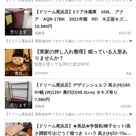
【ドリーム尾浜店】買取強化中！サカイ引越センターグループのリサイクルショップです！
兵庫
尼崎市
照明器具
店頭
【ドリーム尾浜店】2ドア冷蔵庫 168L アク
ア AQR-17BK 2021年製 RD ※正面キズ、
スレ等あり ※動作確認〇 高さ(H)121.5×幅 (W)
10,980円
売ります
52.5× 奥行(D)59.3(cm)
尼崎市
5月27日
【ドリーム尾浜店】買取強化中！サカイ引越センターグループのリサイクルショップです！
兵庫
尼崎市
キッチン家電
【実家の押し入れ整理】眠っている人形あ
りませんか？
状態が悪くてもOK🙆‍♀️査定0円‼️
COYASH
Ad
【ドリーム尾浜店】デザインシェルフ 高さ(H)160.
9×幅 (W)120× 奥行(D)40.3(cm) ※キズ有り
7,980円
売ります
尼崎市
6月6日
【ドリーム尾浜店】買取強化中！サカイ引越センターグループのリサイクルショップです！
兵庫
尼崎市
収納家具
デザインシェルフ
【ドリーム尾浜店】★美品★学習机/椅子セット/高
さ調節可/おどうぐ箱つき ミハラ 高さ(H)52~70cm