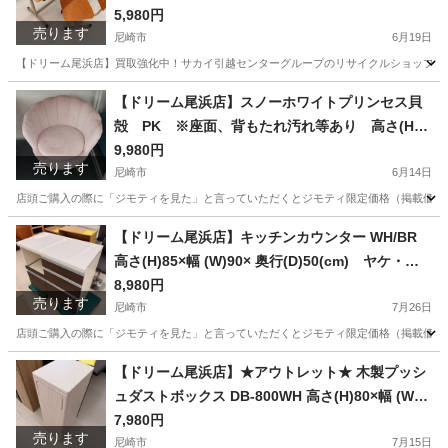
× 幅(W)65cm× 奥行(D)44.5cm
5,980円
売ります
尼崎市
6月19日
【ドリーム尾浜店】買取強化中！サカイ引越センターグループのリサイクルショップです！
兵庫
尼崎市
テーブル
ドリーム
【ドリーム尾浜店】スノーホワイトプリンセス貝
殻 PK ※座面、背もたれ汚れ等あり 高さ(H)7
2×幅 (W)73× 奥行(D)38.5(cm)
9,980円
売ります
尼崎市
6月14日
店頭ご購入の際に「ジモティを見た」と言っていただくとジモティ限定価格（掲載価格の7%OFF）でご購
兵庫
尼崎市
ソファ
店頭
【ドリーム尾浜店】キッチンカウンター WH/BR
高さ(H)85×幅 (W)90× 奥行(D)50(cm) ヤケ・ハ
ガレ箇所あり。
8,980円
売ります
尼崎市
7月26日
店頭ご購入の際に「ジモティを見た」と言っていただくとジモティ限定価格（掲載価格の7%OFF）でご購
兵庫
尼崎市
収納家具
ドリーム
【ドリーム尾浜店】★アウトレット★ 木製プッシ
ュダストボックス DB-800WH 高さ(H)80×幅 (W)
約25× 奥行(D)30(cm)
7,980円
売ります
尼崎市
7月15日