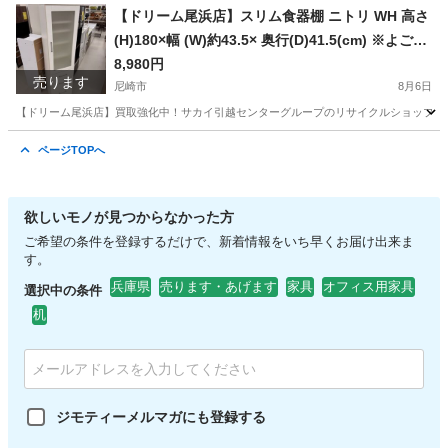
兵庫
尼崎市
その他
ドリーム
【ドリーム尾浜店】スリム食器棚 ニトリ WH 高さ
(H)180×幅 (W)約43.5× 奥行(D)41.5(cm) ※よご
れ・ハガレあり
8,980円
売ります
尼崎市
8月6日
【ドリーム尾浜店】買取強化中！サカイ引越センターグループのリサイクルショップです！
兵庫
尼崎市
収納家具
ドリーム
ページTOPへ
欲しいモノが見つからなかった方
ご希望の条件を登録するだけで、新着情報をいち早くお届け出来ま
す。
兵庫県
売ります・あげます
家具
オフィス用家具
選択中の条件
机
ジモティーメルマガにも登録する