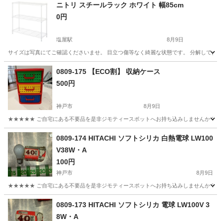
ニトリ スチールラック ホワイト 幅85cm
0円
塩屋駅
8月9日
サイズは写真にてご確認くださいませ。 目立つ傷等なく綺麗な状態です。 分解してお持
兵庫
神戸市
塩屋駅
収納家具
0809-175 【ECO割】 収納ケース
500円
神戸市
8月9日
★★★★★ ご自宅にある不要品を是非ジモティースポットへお持ち込みしませんか？ 家
兵庫
神戸市
収納家具
スポット
0809-174 HITACHI ソフトシリカ 白熱電球 LW100
V38W・A
100円
神戸市
8月9日
★★★★★ ご自宅にある不要品を是非ジモティースポットへお持ち込みしませんか？ 家
兵庫
神戸市
照明器具
38W
0809-173 HITACHI ソフトシリカ 電球 LW100V 3
8W・A