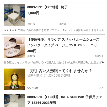
兵庫
南あわじ市
その他
0809-172 【ECO割】 椅子
1,000円
神戸市
8月9日
★★★★★ ご自宅にある不要品を是非ジモティースポットへお持ち込みしませんか？ 家
兵庫
神戸市
椅子
スポット
【使用極少】リラケア スリッパ ルームシューズ
インパクトタイプ ベージュ 25.0~26.0cm ニッポ
ンスリッパ
300円
芦屋市
8月9日
指を圧迫しないスリッパを探していて購入した品ですが 足裏の刺激が私には強すぎたため
兵庫
芦屋市
インテリア雑貨/小物
【求】古い人形譲ってくれませんか？
状態が悪くてもOK🙆‍♀️査定0円‼️
COYASH
Ad
0809-170 【ECO割】 IKEA SUNDVIK 子供用チェ
ア 13344 2021年製