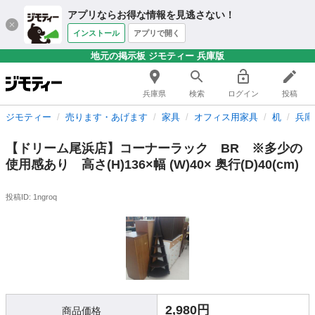
アプリならお得な情報を見逃さない！
インストール
アプリで開く
地元の掲示板 ジモティー 兵庫版
兵庫県
検索
ログイン
投稿
ジモティー
売ります・あげます
家具
オフィス用家具
机
兵庫
【ドリーム尾浜店】コーナーラック BR ※多少の
使用感あり 高さ(H)136×幅 (W)40× 奥行(D)40(cm)
投稿ID: 1ngroq
2,980円
商品価格