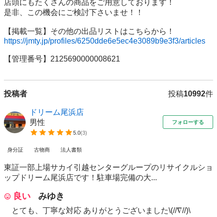
店頭にもたくさんの商品をご用意しております！

是非、この機会にご検討下さいませ！！

https://jmty.jp/profiles/6250dde6e5ec4e3089b9e3f3/articles
【管理番号】2125690000008621
投稿者
投稿
10992
件
ドリーム尾浜店
男性
フォローする
5.0
(
3
)
身分証
古物商
法人書類
東証一部上場サカイ引越センターグループのリサイクルショ
ップドリーム尾浜店です！駐車場完備の大...
良い
みゆき
とても、丁寧な対応 ありがとうございました\(//∇//)\