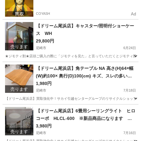
COYASH
Ad
【ドリーム尾浜店】キャスター/照明付ショーケー
ス WH
29,800円
売ります
尼崎市
6月24日
★ジモティ割★店頭ご購入の際に「ジモティを見た」と言っていただくとジモティ限定価格（掲載価格の
兵庫
尼崎市
インテリア雑貨/小物
店頭
【ドリーム尾浜店】角テーブル NA 高さ(H)64×幅
(W)約100× 奥行(D)100(cm) キズ、スレの多い商
品です。
1,980円
売ります
尼崎市
7月18日
【ドリーム尾浜店】買取強化中！サカイ引越センターグループのリサイクルショップです！
兵庫
尼崎市
テーブル
ドリーム
【ドリーム尾浜店】6畳用シーリングライト ヒロ
コーポ HLCL-600 ※新品商品になります 高
さ(H)--×幅 (W)--× 奥行(D)--(cm)
3,980円
売ります
尼崎市
7月16日