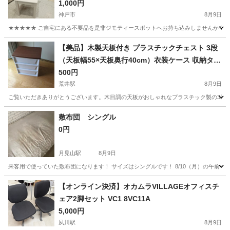
1,000円
神戸市
8月9日
★★★★★ ご自宅にある不要品を是非ジモティースポットへお持ち込みしませんか？ 家
兵庫
神戸市
ベッド
SUNDVIK
​【美品】木製天板付き プラスチックチェスト 3段
（天板幅55×天板奥行40cm）衣装ケース 収納タン
ス
500円
荒井駅
8月9日
ご覧いただきありがとうございます。 ​木目調の天板がおしゃれなプラスチック製の3段チェス
兵庫
高砂市
荒井駅
収納家具
敷布団 シングル
0円
月見山駅
8月9日
来客用で使っていた敷布団になります！ サイズはシングルです！ 8/10（月）の午前
兵庫
神戸市
月見山駅
寝具
【オンライン決済】オカムラVILLAGEオフィスチ
ェア2脚セット VC1 8VC11A
5,000円
夙川駅
8月9日