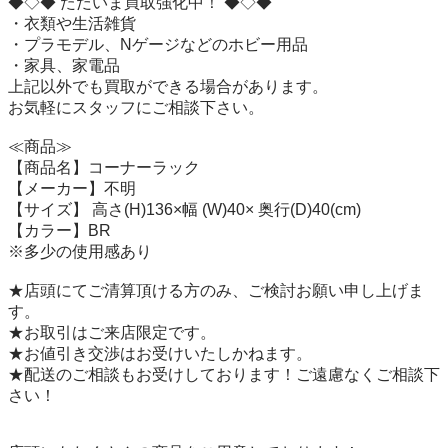
◆◇◆ ただいま買取強化中！ ◆◇◆

・衣類や生活雑貨

・プラモデル、Nゲージなどのホビー用品

・家具、家電品

上記以外でも買取ができる場合があります。

お気軽にスタッフにご相談下さい。

≪商品≫

【商品名】コーナーラック

【メーカー】不明

【サイズ】 高さ(H)136×幅 (W)40× 奥行(D)40(cm)

【カラー】BR

※多少の使用感あり

★店頭にてご清算頂ける方のみ、ご検討お願い申し上げま
す。

★お取引はご来店限定です。

★お値引き交渉はお受けいたしかねます。

★配送のご相談もお受けしております！ご遠慮なくご相談下
さい！
