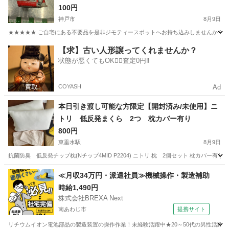
100円
神戸市
8月9日
★★★★★ ご自宅にある不要品を是非ジモティースポットへお持ち込みしませんか？ 家
兵庫
神戸市
照明器具
38W
【求】古い人形譲ってくれませんか？
状態が悪くてもOK🙆‍♀️査定0円‼️
COYASH
Ad
本日引き渡し可能な方限定【開封済み/未使用】ニ
トリ 低反発まくら 2つ 枕カバー有り
800円
東垂水駅
8月9日
抗菌防臭 低反発チップ枕(Nチップ4MID P2204) ニトリ 枕 2個セット 枕カバー有り（2
兵庫
神戸市
東垂水駅
寝具
≪月収34万円・派遣社員≫機械操作・製造補助
時給1,490円
株式会社BREXA Next
南あわじ市
提携サイト
リチウムイオン電池部品の製造装置の操作作業！未経験活躍中★20～50代の男性活躍中