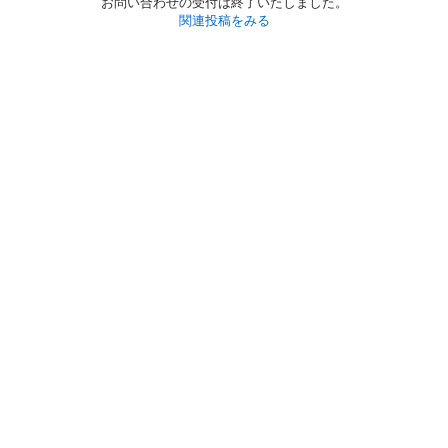
お問い合わせの受付は終了いたしました。
関連投稿をみる
初めての方へ
利用規約
プライバシーポリシー
プライバシー・ステートメント
健全化に資する運用方針
お問い合わせ
運営会社
サイトマップ
ご利用ガイド
フリーワードで探す
PC版で表示
都道府県選択
特定商取引法の表示
利用者情報の外部送信について
© 2011-
2026
Jmty, Inc.