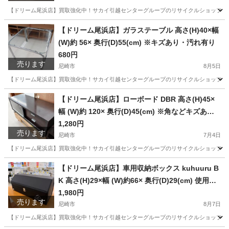
【ドリーム尾浜店】買取強化中！サカイ引越センターグループのリサイクルショップです！
兵庫
尼崎市
収納家具
ドリーム
【ドリーム尾浜店】ガラステーブル 高さ(H)40×幅
(W)約 56× 奥行(D)55(cm) ※キズあり・汚れ有り
680円
売ります
尼崎市
8月5日
【ドリーム尾浜店】買取強化中！サカイ引越センターグループのリサイクルショップです！
兵庫
尼崎市
テーブル
ドリーム
【ドリーム尾浜店】ローボード DBR 高さ(H)45×
幅 (W)約 120× 奥行(D)45(cm) ※角などキズあ
り・引出しなどに汚れ有り
1,280円
売ります
尼崎市
7月4日
【ドリーム尾浜店】買取強化中！サカイ引越センターグループのリサイクルショップです！
兵庫
尼崎市
収納家具
ドリーム
【ドリーム尾浜店】車用収納ボックス kuhuuru B
K 高さ(H)29×幅 (W)約66× 奥行(D)29(cm) 使用感
あり
1,980円
売ります
尼崎市
8月7日
【ドリーム尾浜店】買取強化中！サカイ引越センターグループのリサイクルショップです！