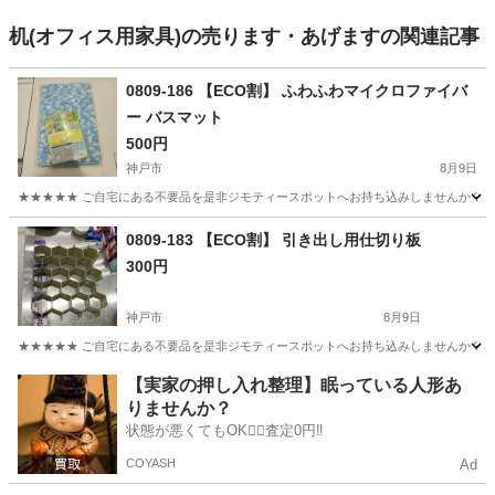
机(オフィス用家具)の売ります・あげますの関連記事
0809-186 【ECO割】 ふわふわマイクロファイバ
ー バスマット
500円
神戸市
8月9日
★★★★★ ご自宅にある不要品を是非ジモティースポットへお持ち込みしませんか？ 家
兵庫
神戸市
カーペット/マット/ラグ
スポット
0809-183 【ECO割】 引き出し用仕切り板
300円
神戸市
8月9日
★★★★★ ご自宅にある不要品を是非ジモティースポットへお持ち込みしませんか？ 家
兵庫
神戸市
収納家具
スポット
【実家の押し入れ整理】眠っている人形あ
りませんか？
状態が悪くてもOK🙆‍♀️査定0円‼️
COYASH
Ad