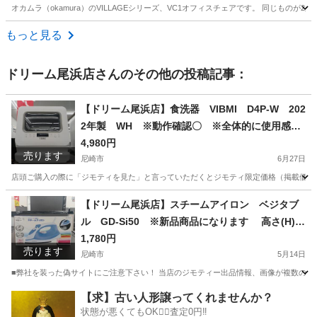
オカムラ（okamura）のVILLAGEシリーズ、VC1オフィスチェアです。 同じものが2
兵庫
西宮市
夙川駅
椅子
もっと見る
ドリーム尾浜店
さんのその他の投稿記事：
【ドリーム尾浜店】食洗器 VIBMI D4P-W 202
2年製 WH ※動作確認〇 ※全体的に使用感あ
り 高さ(H)51×幅 (W)45× 奥行(D)40(cm)
4,980円
売ります
尼崎市
6月27日
店頭ご購入の際に「ジモティを見た」と言っていただくとジモティ限定価格（掲載価格の7%OFF）でご購
兵庫
尼崎市
キッチン家電
【ドリーム尾浜店】スチームアイロン ベジタブ
ル GD-Si50 ※新品商品になります 高さ(H)--
cm× 幅(W)--cm× 奥行(D)--cm
1,780円
売ります
尼崎市
5月14日
■弊社を装った偽サイトにご注意下さい！ 当店のジモティー出品情報、画像が複数の偽サ
兵庫
尼崎市
生活家電
買取
【求】古い人形譲ってくれませんか？
状態が悪くてもOK🙆‍♀️査定0円‼️