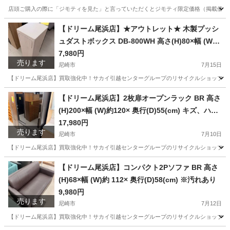
店頭ご購入の際に「ジモティを見た」と言っていただくとジモティ限定価格（掲載価格の7%OFF）でご購
兵庫
尼崎市
ソファ
店頭
【ドリーム尾浜店】★アウトレット★ 木製プッシ
ュダストボックス DB-800WH 高さ(H)80×幅 (W)
約25× 奥行(D)30(cm)
7,980円
売ります
尼崎市
7月15日
【ドリーム尾浜店】買取強化中！サカイ引越センターグループのリサイクルショップです！
兵庫
尼崎市
収納家具
ドリーム
【ドリーム尾浜店】2枚扉オープンラック BR 高さ
(H)200×幅 (W)約120× 奥行(D)55(cm) キズ、ハガ
レ多数あり。
17,980円
売ります
尼崎市
7月10日
【ドリーム尾浜店】買取強化中！サカイ引越センターグループのリサイクルショップです！
兵庫
尼崎市
収納家具
ドリーム
【ドリーム尾浜店】コンパクト2Pソファ BR 高さ
(H)68×幅 (W)約 112× 奥行(D)58(cm) ※汚れあり
9,980円
売ります
尼崎市
7月12日
【ドリーム尾浜店】買取強化中！サカイ引越センターグループのリサイクルショップです！