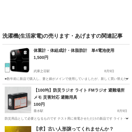
洗濯機(生活家電)の売ります・あげますの関連記事
体重計・体組成計・体脂肪計 単4電池使用
1,500円
武庫之荘駅
8月9日
■数年前に新品で購入し、妻と娘がメインで使用していましたが、新しく買い替えたので今回
兵庫
尼崎市
武庫之荘駅
美容家電
体組成計
【100均】防災ラジオ ライト FMラジオ 避難場所
メモ 災害対応 避難用具
100円
垂水駅
8月9日
防災用品として必要となるものです テスト用に発電させただけの新品です ライト・ラジ
兵庫
神戸市
垂水駅
生活家電
用具
【求】古い人形譲ってくれませんか？