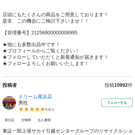
店頭にもたくさんの商品をご用意しております！

是非、この機会にご検討下さいませ！！

【管理番号】21256900000008995

★他にも多数出品中です！

★プロフィールからご覧ください！

★フォローしていただくと新着通知が届きます！

★フォローよろしくお願いいたします！
投稿者
投稿
10992
件
ドリーム尾浜店
男性
フォローする
5.0
(
3
)
身分証
古物商
法人書類
東証一部上場サカイ引越センターグループのリサイクルショ