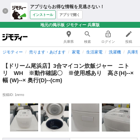
アプリならお得な情報を見逃さない！
インストール
アプリで開く
地元の掲示板 ジモティー 兵庫版
兵庫県
検索
ログイン
投稿
ジモティー
売ります・あげます
家電
生活家電
洗濯機
兵庫県
【ドリーム尾浜店】3合マイコン炊飯ジャー ニト
リ WH ※動作確認〇 ※使用感あり 高さ(H)--×
幅 (W)--× 奥行(D)--(cm)
投稿ID: 1nrrro