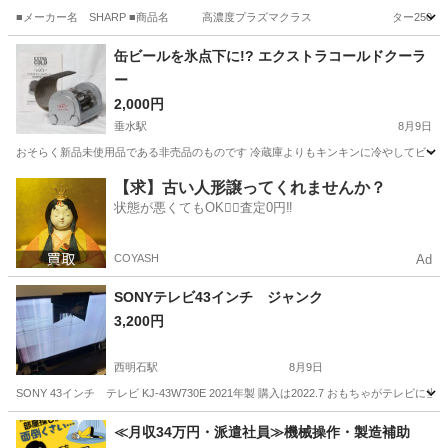
■メーカー名 SHARP ■商品名 高濃度プラズマクラス ター25000搭載イ
兵庫
高砂市
曽根駅
季節、空調家電
イオン
缶ビールを氷点下に!? エクストラコールドクーラ
ー
2,000円
垂水駅
8月9日
おそらく新品未使用品である非売品のものです 冷蔵庫よりもキンキンに冷やしてビー
兵庫
神戸市
垂水駅
生活家電
【求】古い人形譲ってくれませんか？
状態が悪くてもOK🙆‍♀️査定0円‼️
COYASH
Ad
SONYテレビ43インチ ジャンク
3,200円
西明石駅
8月9日
SONY 43インチ テレビ KJ-43W730E 2021年製 購入は2022.7 おもちゃが
兵庫
明石市
西明石駅
テレビ
≪月収34万円・派遣社員≫機械操作・製造補助