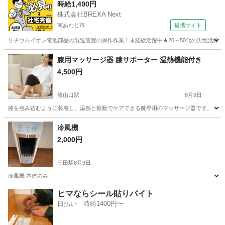
時給1,490円
株式会社BREXA Next
南あわじ市
提携サイト
リチウムイオン電池部品の製造装置の操作作業！未経験活躍中★20～50代の男性活躍中
兵庫
南あわじ市
その他
膝用マッサージ器 膝サポーター 温熱機能付き
4,500円
篠山口駅
8月9日
膝を包み込むように装着し、温熱と振動でケアできる膝専用のマッサージ器です。 - 用途: 膝用マッ
兵庫
丹波篠山市
篠山口駅
美容家電
温熱
冷風機
2,000円
三田駅
8月9日
冷風機 本体のみ
兵庫
三田市
三田駅
季節、空調家電
ヒマならシール貼りバイト
日払い 時給1400円〜