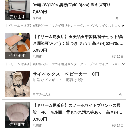
9×幅 (W)120× 奥行(D)40.3(cm) ※キズ有り
7,980円
売ります
尼崎市
6月6日
【ドリーム尾浜店】買取強化中！サカイ引越センターグループのリサイクルショップです！
兵庫
尼崎市
収納家具
デザインシェルフ
【ドリーム尾浜店】★美品★学習机/椅子セット/高
さ調節可/おどうぐ箱つき ミハラ 高さ(H)52~70cm
× 幅(W)65cm× 奥行(D)44.5cm
5,980円
売ります
尼崎市
6月19日
【ドリーム尾浜店】買取強化中！サカイ引越センターグループのリサイクルショップです！
兵庫
尼崎市
テーブル
ドリーム
サイベックス ベビーカー 0円
抽選でプレゼント！応募は1分
ママのぜんぶ
Ad
【ドリーム尾浜店】スノーホワイトプリンセス貝
殻 PK ※座面、背もたれ汚れ等あり 高さ(H)7
2×幅 (W)73× 奥行(D)38.5(cm)
9,980円
売ります
尼崎市
6月14日