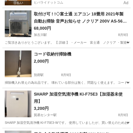
ヒバライドットコム
Ad
取付け可 ! !◇富士通 エアコン 18畳用 2021年製
自動お掃除 音声お知らせ ノクリア 200V AS-560C
2E8洗浄済み ! 保証付 ! 取り外し無料 ! !
68,000円
加古川駅
8月9日
ご覧頂きありがとうございます。 【 詳細 】 ・メーカー 富士通 ノクリア ・製造年 202
兵庫
加古川市
加古川駅
季節、空調家電
屋根
コード収納付掃除機
2,000円
別府駅
8月9日
掃除機入れ替えの為出品です。 壊れている部分は無く、問題なく使えます。 コード収
兵庫
加古川市
別府駅
生活家電
コード
SHARP 加湿空気清浄機 KI-F75E3【加湿器未使
用】
3,200円
貿易センター駅
8月9日
SHARP 加湿空気清浄機 KI-F75E3-Wです。 使用していましたが、買い替えのた
兵庫
神戸市
貿易センター駅
季節、空調家電