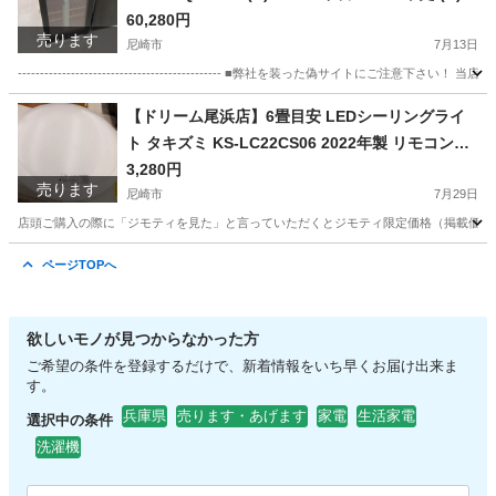
2cm× 幅(W)49.7cm× 奥行(D)58.5cm
60,280円
売ります
尼崎市
7月13日
---------------------------------------------- ■弊社を装った偽サ
兵庫
尼崎市
その他
買取
【ドリーム尾浜店】6畳目安 LEDシーリングライ
ト タキズミ KS-LC22CS06 2022年製 リモコン付
き
3,280円
売ります
尼崎市
7月29日
店頭ご購入の際に「ジモティを見た」と言っていただくとジモティ限定価格（掲載価格の7%OFF）でご購
兵庫
尼崎市
照明器具
タキズミ
ページTOPへ
欲しいモノが見つからなかった方
ご希望の条件を登録するだけで、新着情報をいち早くお届け出来ま
す。
兵庫県
売ります・あげます
家電
生活家電
選択中の条件
洗濯機