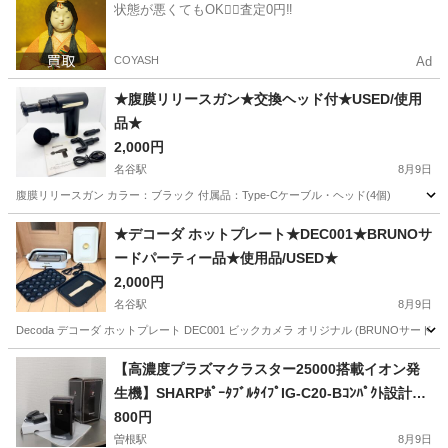
状態が悪くてもOK🙆‍♀️査定0円‼️
COYASH
Ad
★腹膜リリースガン★交換ヘッド付★USED/使用
品★
2,000円
名谷駅
8月9日
腹膜リリースガン カラー：ブラック 付属品：Type-Cケーブル・ヘッド(4個) 
兵庫
神戸市
名谷駅
美容家電
商品
★デコーダ ホットプレート★DEC001★BRUNOサ
ードパーティー品★使用品/USED★
2,000円
名谷駅
8月9日
Decoda デコーダ ホットプレート DEC001 ビックカメラ オリジナル (BRUNOサー
兵庫
神戸市
名谷駅
キッチン家電
【高濃度プラズマクラスター25000搭載イオン発
生機】SHARPﾎﾟｰﾀﾌﾞﾙﾀｲﾌﾟIG-C20-Bｺﾝﾊﾟｸﾄ設計の
美✨️中古品
800円
曽根駅
8月9日