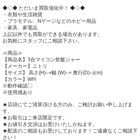
◆◇◆ ただいま買取強化中！ ◆◇◆

・衣類や生活雑貨

・プラモデル、Nゲージなどのホビー用品

・家具、家電品

上記以外でも買取ができる場合があります。

お気軽にスタッフにご相談下さい。

≪商品≫

【商品名】3合マイコン炊飯ジャー

【メーカー】ニトリ

【サイズ】 高さ(H)--×幅 (W)--× 奥行(D)--(cm)

【カラー】WH

※動作確認〇

※使用感あり

★店頭にてご清算頂ける方のみ、ご検討お願い申し上げま
す。

★お取引はご来店限定です。

★お値引き交渉はお受けいたしかねます。

★配送のご相談もお受けしております！ご遠慮なくご相談下
さい！
