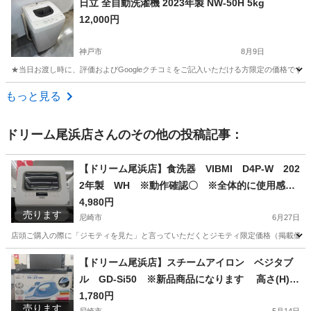
日立 全自動洗濯機 2023年製 NW-50H 5kg
12,000円
神戸市
8月9日
★当日お渡し時に、評価およびGoogleクチコミをご記入いただける方限定の価格です。 ご了
兵庫
神戸市
生活家電
画像
もっと見る
ドリーム尾浜店
さんのその他の投稿記事：
【ドリーム尾浜店】食洗器 VIBMI D4P-W 202
2年製 WH ※動作確認〇 ※全体的に使用感あ
り 高さ(H)51×幅 (W)45× 奥行(D)40(cm)
4,980円
売ります
尼崎市
6月27日
店頭ご購入の際に「ジモティを見た」と言っていただくとジモティ限定価格（掲載価格の7%OFF）でご購
兵庫
尼崎市
キッチン家電
【ドリーム尾浜店】スチームアイロン ベジタブ
ル GD-Si50 ※新品商品になります 高さ(H)--
cm× 幅(W)--cm× 奥行(D)--cm
1,780円
売ります