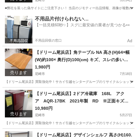
尼崎市
5月14日
■弊社を装った偽サイトにご注意下さい！ 当店のジモティー出品情報、画像が複数の偽サ
兵庫
尼崎市
生活家電
買取
不用品片付けられない…
【一括見積60秒✨】スグに最安値の業者が見つかる👀
不用品回収の窓口
Ad
【ドリーム尾浜店】角テーブル NA 高さ(H)64×幅
(W)約100× 奥行(D)100(cm) キズ、スレの多い商
品です。
1,980円
売ります
尼崎市
7月18日
【ドリーム尾浜店】買取強化中！サカイ引越センターグループのリサイクルショップです！
兵庫
尼崎市
テーブル
ドリーム
【ドリーム尾浜店】2ドア冷蔵庫 168L アク
ア AQR-17BK 2021年製 RD ※正面キズ、
スレ等あり ※動作確認〇 高さ(H)121.5×幅 (W)
10,980円
売ります
52.5× 奥行(D)59.3(cm)
尼崎市
5月27日
【ドリーム尾浜店】買取強化中！サカイ引越センターグループのリサイクルショップです！
兵庫
尼崎市
キッチン家電
【ドリーム尾浜店】デザインシェルフ 高さ(H)160.