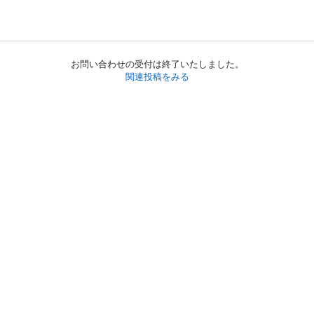
お問い合わせの受付は終了いたしました。
関連投稿をみる
初めての方へ
利用規約
プライバシーポリシー
プライバシー・ステートメント
健全化に資する運用方針
お問い合わせ
運営会社
サイトマップ
ご利用ガイド
フリーワードで探す
PC版で表示
都道府県選択
特定商取引法の表示
利用者情報の外部送信について