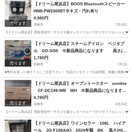
兵庫
尼崎市
ソファ
ドリーム
【ドリーム尾浜店】BOOS Bluetoothスピーカー
HNB-PW3300BT※キズ・汚れ有り
4,980円
売ります
尼崎市
7月24日
【ドリーム尾浜店】買取強化中！サカイ引越センターグループのリサイクルショップです！
兵庫
尼崎市
オーディオ
ドリーム
【ドリーム尾浜店】スチームアイロン ベジタブ
ル GD-Si50 ※新品商品になります 高さ(H)
--cm× 幅(W)--cm× 奥行(D)--cm
1,780円
売ります
尼崎市
7月1日
■弊社を装った偽サイトにご注意下さい！ 当店のジモティー出品情報、画像が複数の偽サ
兵庫
尼崎市
ベビー用品
買取
【ドリーム尾浜店】オーブントースター comfee
CF-DC149-WB WH ※新品商品になります
高さ(H)--×幅 (W)--× 奥行(D)--(cm)
4,780円
売ります
尼崎市
6月16日
【ドリーム尾浜店】買取強化中！サカイ引越センターグループのリサイクルショップです！
兵庫
尼崎市
季節、空調家電
店頭
【ドリーム尾浜店】ワインセラー 108L ハイア
ール JQ-F108A(K) 2024年製 BK 高さ(H)8