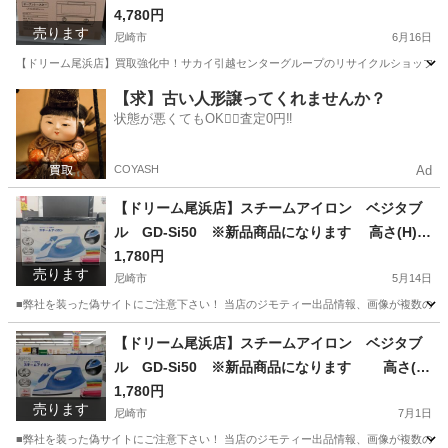
高さ(H)--×幅 (W)--× 奥行(D)--(cm)
4,780円
売ります
尼崎市
6月16日
【ドリーム尾浜店】買取強化中！サカイ引越センターグループのリサイクルショップです！
兵庫
尼崎市
季節、空調家電
店頭
【求】古い人形譲ってくれませんか？
状態が悪くてもOK🙆‍♀️査定0円‼️
COYASH
Ad
【ドリーム尾浜店】スチームアイロン ベジタブ
ル GD-Si50 ※新品商品になります 高さ(H)--
cm× 幅(W)--cm× 奥行(D)--cm
1,780円
売ります
尼崎市
5月14日
■弊社を装った偽サイトにご注意下さい！ 当店のジモティー出品情報、画像が複数の偽サ
兵庫
尼崎市
生活家電
買取
【ドリーム尾浜店】スチームアイロン ベジタブ
ル GD-Si50 ※新品商品になります 高さ(H)
--cm× 幅(W)--cm× 奥行(D)--cm
1,780円
売ります
尼崎市
7月1日
■弊社を装った偽サイトにご注意下さい！ 当店のジモティー出品情報、画像が複数の偽サ