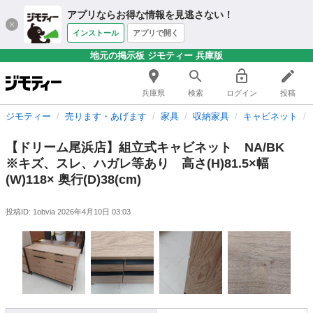
アプリならお得な情報を見逃さない！
インストール
アプリで開く
地元の掲示板 ジモティー 兵庫版
兵庫県
検索
ログイン
投稿
ジモティー
売ります・あげます
家具
収納家具
キャビネット
【ドリーム尾浜店】組立式キャビネット NA/BK
※キズ、スレ、ハガレ等あり 高さ(H)81.5×幅
(W)118× 奥行(D)38(cm)
投稿ID: 1obvia
2026年4月10日 03:03