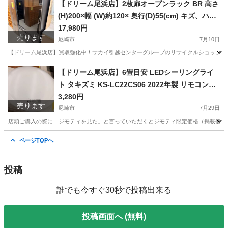
【ドリーム尾浜店】2枚扉オープンラック BR 高さ
(H)200×幅 (W)約120× 奥行(D)55(cm) キズ、ハガ
レ多数あり。
17,980円
売ります
尼崎市
7月10日
【ドリーム尾浜店】買取強化中！サカイ引越センターグループのリサイクルショップです！
兵庫
尼崎市
収納家具
ドリーム
【ドリーム尾浜店】6畳目安 LEDシーリングライ
ト タキズミ KS-LC22CS06 2022年製 リモコン付
き
3,280円
売ります
尼崎市
7月29日
店頭ご購入の際に「ジモティを見た」と言っていただくとジモティ限定価格（掲載価格の7%OFF）でご購
兵庫
尼崎市
照明器具
タキズミ
ページTOPへ
投稿
誰でも今すぐ30秒で投稿出来る
投稿画面へ (無料)