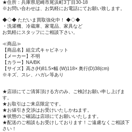
★住所：兵庫県尼崎市尾浜町3丁目30-18

※お問い合わせは、お気軽にお電話にてお願い致します。

◆◇◆ ただいま買取強化中！ ◆◇◆

・洗濯機、冷蔵庫、家電品、家具など

お気軽にスタッフにご相談下さい。

≪商品≫

【商品名】組立式キャビネット

【メーカー】不明

【カラー】NA/BK

【サイズ】高さ(H)81.5×幅 (W)118× 奥行(D)38(cm)

※キズ、スレ、ハガレ等あり

★店頭にてご清算頂ける方のみ、ご検討お願い申し上げま
す。

★お取引はご来店限定です。

★お値引き交渉はお受けいたしかねます。

★状態のご確認は店頭にてお願いいたします。

★配送のご相談もお受けしております！ご遠慮なくご相談下
さい！
