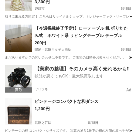
3,300円
姫路市
8月8日
取りに来れる方限定！ こちらはリサイクルショップ、トレジャーファクトリーフレッツガー
兵庫
姫路市
インテリア雑貨/小物
貸し出し
【今週掲載終了予定❗️】ローテーブル 机 折りたた
み式 ホワイト系 リビングテーブル テーブル
200円
鳴尾・武庫川女子大前駅
8月8日
まだありますか？の問い合わせは不要です。 ご希望の日時をお知らせください。 【内容】 
兵庫
西宮市
鳴尾・武庫川女子大前駅
テーブル
ロー
【実家の整理】そのカメラ高く売れるかも❗️
状態が悪くてもOK！最大限買取します
プリフラ
Ad
ビンテージコンパクトな和ダンス
1,200円
武庫之荘駅
8月8日
ビンテージの棚 コンパクトなサイズです。 写真の通り1番下の棚の左側の取っ手がはずれてます