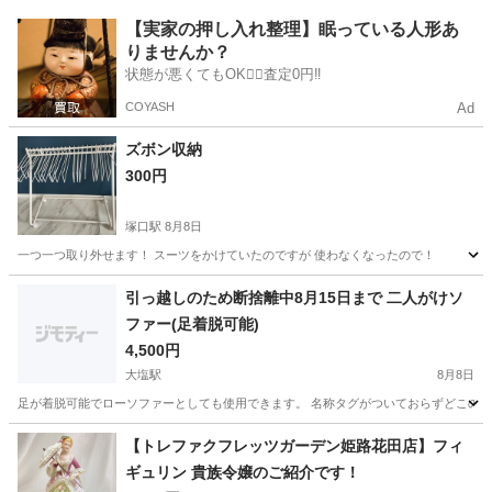
兵庫
神戸市
滝の茶屋駅
ドレッサー
インテリア
【実家の押し入れ整理】眠っている人形あ
りませんか？
状態が悪くてもOK🙆‍♀️査定0円‼️
COYASH
Ad
ズボン収納
300円
塚口駅
8月8日
一つ一つ取り外せます！ スーツをかけていたのですが 使わなくなったので！
兵庫
尼崎市
塚口駅
ファブリック、カバー
ズボン
引っ越しのため断捨離中8月15日まで 二人がけソ
ファー(足着脱可能)
4,500円
大塩駅
8月8日
足が着脱可能でローソファーとしても使用できます。 名称タグがついておらずどこのメ
兵庫
姫路市
大塩駅
ソファ
ソファー
【トレファクフレッツガーデン姫路花田店】フィ
ギュリン 貴族令嬢のご紹介です！