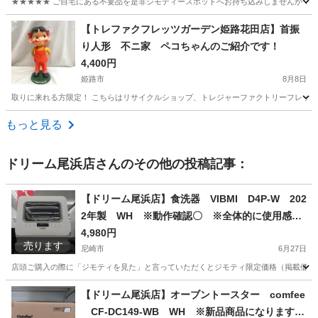
★★★★★ ご自宅にある不要品を是非ジモティースポットへお持ち込みしませんか？ 家
兵庫
神戸市
寝具
SAL
【トレファクフレッツガーデン姫路花田店】首振
り人形 不ニ家 ペコちゃんのご紹介です！
4,400円
姫路市
8月8日
取りに来れる方限定！ こちらはリサイクルショップ、トレジャーファクトリーフレッツガー
兵庫
姫路市
インテリア雑貨/小物
ペコちゃん
もっと見る
ドリーム尾浜店
さんのその他の投稿記事：
【ドリーム尾浜店】食洗器 VIBMI D4P-W 202
2年製 WH ※動作確認〇 ※全体的に使用感あ
り 高さ(H)51×幅 (W)45× 奥行(D)40(cm)
4,980円
売ります
尼崎市
6月27日
店頭ご購入の際に「ジモティを見た」と言っていただくとジモティ限定価格（掲載価格の7%OFF）でご購
兵庫
尼崎市
キッチン家電
【ドリーム尾浜店】オーブントースター comfee
CF-DC149-WB WH ※新品商品になります