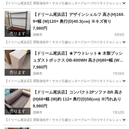
【ドリーム尾浜店】買取強化中！サカイ引越センターグループのリサイクルショップです！
兵庫
尼崎市
キッチン家電
【ドリーム尾浜店】デザインシェルフ 高さ(H)160.
9×幅 (W)120× 奥行(D)40.3(cm) ※キズ有り
7,980円
売ります
尼崎市
6月6日
【ドリーム尾浜店】買取強化中！サカイ引越センターグループのリサイクルショップです！
兵庫
尼崎市
収納家具
デザインシェルフ
【ドリーム尾浜店】★アウトレット★ 木製プッシ
ュダストボックス DB-800WH 高さ(H)80×幅 (W)
約25× 奥行(D)30(cm)
7,980円
売ります
尼崎市
7月15日
【ドリーム尾浜店】買取強化中！サカイ引越センターグループのリサイクルショップです！
兵庫
尼崎市
収納家具
ドリーム
【ドリーム尾浜店】コンパクト2Pソファ BR 高さ
(H)68×幅 (W)約 112× 奥行(D)58(cm) ※汚れあり
9,980円
売ります
尼崎市
7月12日
【ドリーム尾浜店】買取強化中！サカイ引越センターグループのリサイクルショップです！
兵庫
尼崎市
ソファ
ドリーム