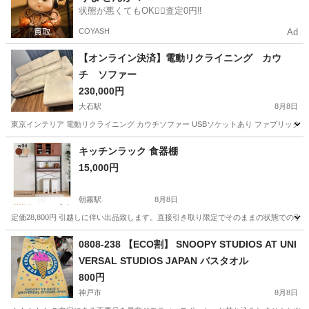
状態が悪くてもOK🙆‍♀️査定0円‼️
COYASH
Ad
【オンライン決済】電動リクライニング カウ
チ ソファー
230,000円
大石駅
8月8日
東京インテリア 電動リクライニング カウチソファー USBソケットあり ファブリック グ
兵庫
神戸市
大石駅
ソファ
キッチンラック 食器棚
15,000円
朝霧駅
8月8日
定価28,800円 引越しに伴い出品致します。直接引き取り限定でそのままの状態での引き
兵庫
明石市
朝霧駅
家具
0808-238 【ECO割】 SNOOPY STUDIOS AT UNI
VERSAL STUDIOS JAPAN バスタオル
800円
神戸市
8月8日