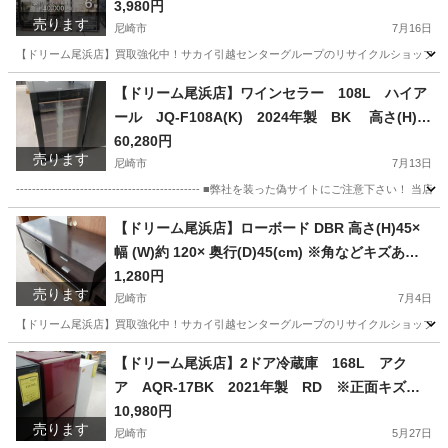
さ(H)--×幅 (W)--× 奥行(D)--(cm)
3,980円
売ります
尼崎市
7月16日
【ドリーム尾浜店】買取強化中！サカイ引越センターグループのリサイクルショップです！
兵庫
尼崎市
照明器具
店頭
【ドリーム尾浜店】ワインセラー 108L ハイア
ール JQ-F108A(K) 2024年製 BK 高さ(H)8
2cm× 幅(W)49.7cm× 奥行(D)58.5cm
60,280円
売ります
尼崎市
7月13日
---------------------------------------------- ■弊社を装った偽サ
兵庫
尼崎市
その他
買取
【ドリーム尾浜店】ローボード DBR 高さ(H)45×
幅 (W)約 120× 奥行(D)45(cm) ※角などキズあ
り・引出しなどに汚れ有り
1,280円
売ります
尼崎市
7月4日
【ドリーム尾浜店】買取強化中！サカイ引越センターグループのリサイクルショップです！
兵庫
尼崎市
収納家具
ドリーム
【ドリーム尾浜店】2ドア冷蔵庫 168L アク
ア AQR-17BK 2021年製 RD ※正面キズ、
スレ等あり ※動作確認〇 高さ(H)121.5×幅 (W)
10,980円
売ります
52.5× 奥行(D)59.3(cm)
尼崎市
5月27日