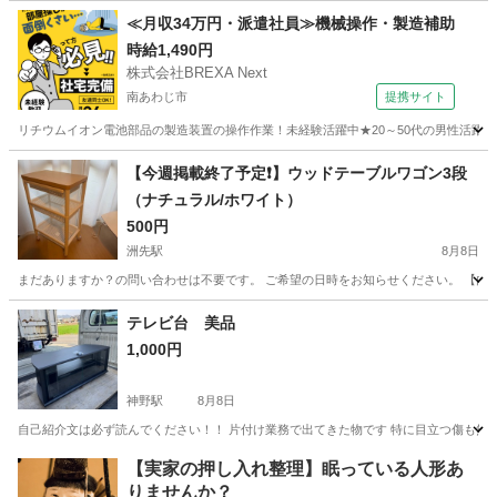
兵庫
尼崎市
武庫之荘駅
収納家具
≪月収34万円・派遣社員≫機械操作・製造補助
時給1,490円
株式会社BREXA Next
南あわじ市
提携サイト
リチウムイオン電池部品の製造装置の操作作業！未経験活躍中★20～50代の男性活躍中
兵庫
南あわじ市
その他
【今週掲載終了予定❗️】ウッドテーブルワゴン3段
（ナチュラル/ホワイト）
500円
洲先駅
8月8日
まだありますか？の問い合わせは不要です。 ご希望の日時をお知らせください。 【内容
兵庫
西宮市
洲先駅
収納家具
テレビ台 美品
1,000円
神野駅
8月8日
自己紹介文は必ず読んでください！！ 片付け業務で出てきた物です 特に目立つ傷も無くま
兵庫
加古川市
神野駅
収納家具
自己紹介
【実家の押し入れ整理】眠っている人形あ
りませんか？