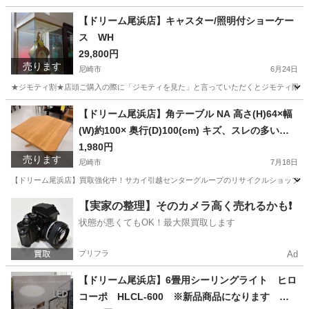
兵庫
尼崎市
ベビー用品
買取
【ドリーム尾浜店】キャスター/照明付ショーケー
ス WH
29,800円
売ります
尼崎市
6月24日
★ジモティ割★店頭ご購入の際に「ジモティを見た」と言っていただくとジモティ限定価格（掲載価格の
兵庫
尼崎市
インテリア雑貨/小物
店頭
【ドリーム尾浜店】角テーブル NA 高さ(H)64×幅
(W)約100× 奥行(D)100(cm) キズ、スレの多い商
品です。
1,980円
売ります
尼崎市
7月18日
【ドリーム尾浜店】買取強化中！サカイ引越センターグループのリサイクルショップです！
兵庫
尼崎市
テーブル
ドリーム
【実家の整理】そのカメラ高く売れるかも❗️
状態が悪くてもOK！最大限買取します
プリフラ
Ad
【ドリーム尾浜店】6畳用シーリングライト ヒロ
コーポ HLCL-600 ※新品商品になります 高