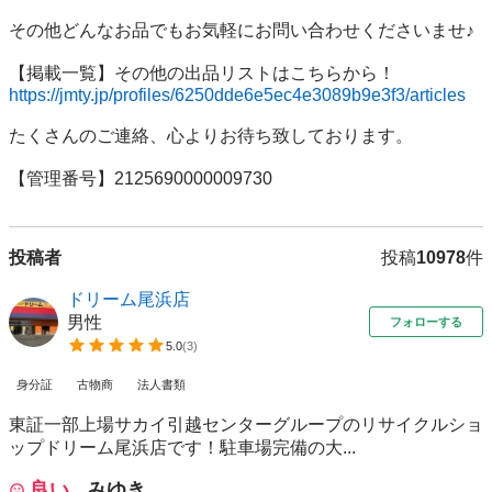
その他どんなお品でもお気軽にお問い合わせくださいませ♪

https://jmty.jp/profiles/6250dde6e5ec4e3089b9e3f3/articles
たくさんのご連絡、心よりお待ち致しております。

【管理番号】2125690000009730
投稿者
投稿
10978
件
ドリーム尾浜店
男性
フォローする
5.0
(
3
)
身分証
古物商
法人書類
東証一部上場サカイ引越センターグループのリサイクルショ
ップドリーム尾浜店です！駐車場完備の大...
良い
みゆき