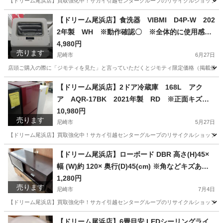
【ドリーム尾浜店】買取強化中！サカイ引越センターグループのリサイクルショップです！
兵庫
尼崎市
季節、空調家電
店頭
【ドリーム尾浜店】食洗器 VIBMI D4P-W 202
2年製 WH ※動作確認〇 ※全体的に使用感あ
り 高さ(H)51×幅 (W)45× 奥行(D)40(cm)
4,980円
売ります
尼崎市
6月27日
店頭ご購入の際に「ジモティを見た」と言っていただくとジモティ限定価格（掲載価格の7%OFF）でご購
兵庫
尼崎市
キッチン家電
【ドリーム尾浜店】2ドア冷蔵庫 168L アク
ア AQR-17BK 2021年製 RD ※正面キズ、
スレ等あり ※動作確認〇 高さ(H)121.5×幅 (W)
10,980円
売ります
52.5× 奥行(D)59.3(cm)
尼崎市
5月27日
【ドリーム尾浜店】買取強化中！サカイ引越センターグループのリサイクルショップです！
兵庫
尼崎市
キッチン家電
【ドリーム尾浜店】ローボード DBR 高さ(H)45×
幅 (W)約 120× 奥行(D)45(cm) ※角などキズあ
り・引出しなどに汚れ有り
1,280円
売ります
尼崎市
7月4日
【ドリーム尾浜店】買取強化中！サカイ引越センターグループのリサイクルショップです！
兵庫
尼崎市
収納家具
ドリーム
【ドリーム尾浜店】6畳目安 LEDシーリングライ