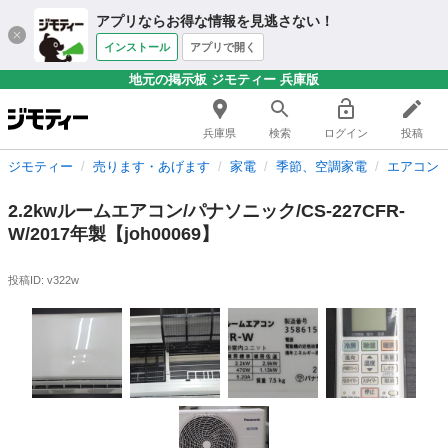
アプリならお得な情報を見逃さない！
インストール
アプリで開く
地元の掲示板 ジモティー 兵庫版
兵庫県
検索
ログイン
投稿
ジモティー
売ります・あげます
家電
季節、空調家電
エアコン
2.2kwルームエアコン/パナソニック/CS-227CFR-
W/2017年製【joh00069】
投稿ID: v322w