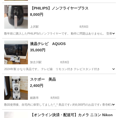
【PHILIPS】ノンフライヤープラス
8,000円
上沢駅
8月8日
数年前に購入したPHILIPSのノンフライヤーです。 動作に問題はありません。 型番：HD953
兵庫
神戸市
上沢駅
キッチン家電
液晶テレビ AQUOS
35,000円
加古川駅
8月8日
2024年製 かなり美品です。 テレビ線 リモコン付き テレビスタンド付き
兵庫
加古川市
加古川駅
テレビ
スケボー 美品
2,400円
姫路市
8月8日
数回使用後、自宅内に保管してました^_^ 美品です♪ 約8,000円のお品です♪ 香寺町の
兵庫
姫路市
キッチン家電
スケボー
【オンライン決済・配送可】カメラ ニコン Nikon