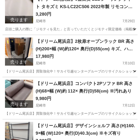
ト タキズミ KS-LC22CS06 2022年製 リモコン付
き
3,280円
売ります
尼崎市
7月29日
店頭ご購入の際に「ジモティを見た」と言っていただくとジモティ限定価格（掲載価格の7%OFF）でご購
兵庫
尼崎市
照明器具
タキズミ
【ドリーム尾浜店】2枚扉オープンラック BR 高さ
(H)200×幅 (W)約120× 奥行(D)55(cm) キズ、ハガ
レ多数あり。
17,980円
売ります
尼崎市
7月10日
【ドリーム尾浜店】買取強化中！サカイ引越センターグループのリサイクルショップです！
兵庫
尼崎市
収納家具
ドリーム
【ドリーム尾浜店】コンパクト2Pソファ BR 高さ
(H)68×幅 (W)約 112× 奥行(D)58(cm) ※汚れあり
9,980円
売ります
尼崎市
7月12日
【ドリーム尾浜店】買取強化中！サカイ引越センターグループのリサイクルショップです！
兵庫
尼崎市
ソファ
ドリーム
【ドリーム尾浜店】デザインシェルフ 高さ(H)160.
9×幅 (W)120× 奥行(D)40.3(cm) ※キズ有り