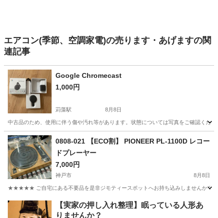
エアコン(季節、空調家電)の売ります・あげますの関
連記事
Google Chromecast
1,000円
苅藻駅
8月8日
中古品のため、使用に伴う傷や汚れ等があります。状態については写真をご確認ください。
兵庫
神戸市
苅藻駅
テレビ
状態
0808-021 【ECO割】 PIONEER PL-1100D レコー
ドプレーヤー
7,000円
神戸市
8月8日
★★★★★ ご自宅にある不要品を是非ジモティースポットへお持ち込みしませんか？ 家
兵庫
神戸市
オーディオ
PIONEER
【実家の押し入れ整理】眠っている人形あ
りませんか？