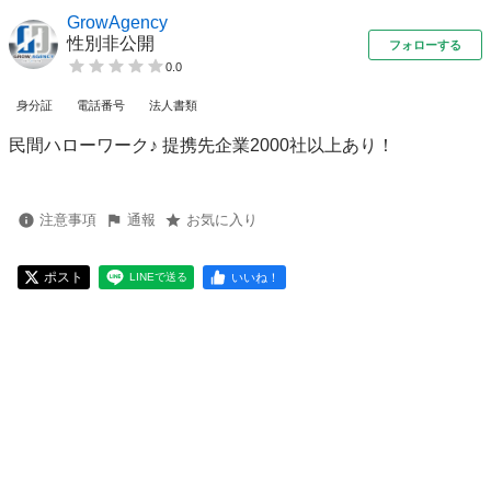
GrowAgency
性別非公開
フォローする
0.0
身分証
電話番号
法人書類
民間ハローワーク♪ 提携先企業2000社以上あり！
注意事項
通報
お気に入り
ポスト
いいね！
LINEで送る