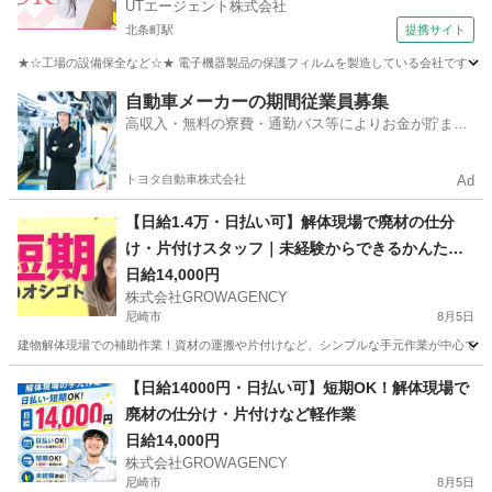
UTエージェント株式会社
北条町駅
提携サイト
★☆工場の設備保全など☆★ 電子機器製品の保護フィルムを製造している会社です ＼メ
兵庫
加西市
北条町駅
生産管理
自動車メーカーの期間従業員募集
高収入・無料の寮費・通勤バス等によりお金が貯まり
やすい環境
トヨタ自動車株式会社
Ad
【日給1.4万・日払い可】解体現場で廃材の仕分
け・片付けスタッフ｜未経験からできるかんたん
作業
日給14,000円
株式会社GROWAGENCY
尼崎市
8月5日
建物解体現場での補助作業！資材の運搬や片付けなど、シンプルな手元作業が中心です。 日給
兵庫
尼崎市
その他
【日給14000円・日払い可】短期OK！解体現場で
廃材の仕分け・片付けなど軽作業
日給14,000円
株式会社GROWAGENCY
尼崎市
8月5日