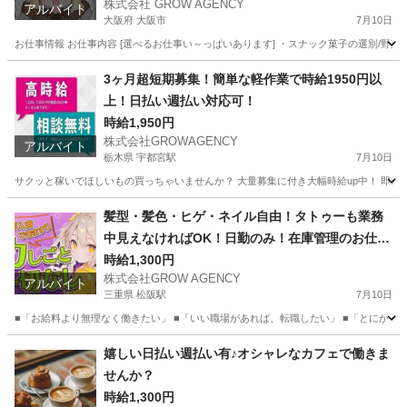
株式会社 GROW AGENCY
アルバイト
大阪府 大阪市
7月10日
お仕事情報 お仕事内容 [選べるお仕事い～っぱいあります] ・スナック菓子の選別/野菜
大阪
大阪市
軽作業
大阪
大阪市
軽作業
時給
3ヶ月超短期募集！簡単な軽作業で時給1950円以
上！日払い週払い対応可！
時給1,950円
株式会社GROWAGENCY
アルバイト
栃木県 宇都宮駅
7月10日
サクッと稼いでほしいもの買っちゃいませんか？ 大量募集に付き大幅時給up中！ 即日面
栃木
宇都宮市
宇都宮駅
その他
時給
髪型・髪色・ヒゲ・ネイル自由！タトゥーも業務
中見えなければOK！日勤のみ！在庫管理のお仕事
♪
時給1,300円
株式会社GROW AGENCY
アルバイト
三重県 松阪駅
7月10日
■「お給料より無理なく働きたい」 ■「いい職場があれば、転職したい」 ■「とにかく、
三重
松阪市
松阪駅
その他
三重
松阪市
その他
嬉しい日払い週払い有♪オシャレなカフェで働きま
せんか？
業務
時給1,300円