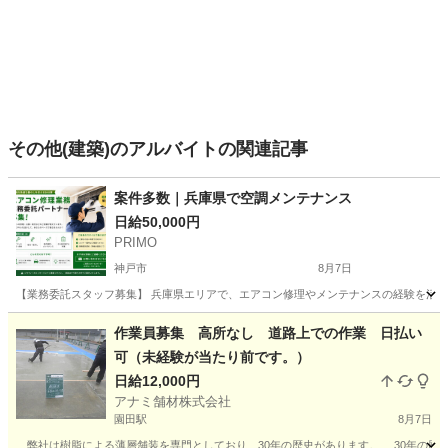
その他(建築)のアルバイトの関連記事
案件多数｜兵庫県で空調メンテナンス
日給50,000円
PRIMO
神戸市
8月7日
【業務委託スタッフ募集】 兵庫県エリアで、エアコン修理やメンテナンスの経験を活か
兵庫
神戸市
建築
スタッフ
作業員募集 高所なし 道路上での作業 日払い
可（未経験が当たり前です。）
日給12,000円
アナミ舗材株式会社
園田駅
8月7日
弊社は樹脂による薄層舗装を専門としており、30年の歴史があります。 30年の歴史