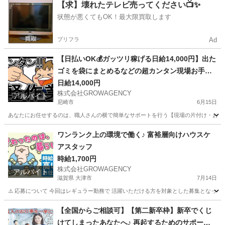
兵庫
伊丹市
軽作業
時給
【求】壊れたテレビ売ってください📺✨
状態が悪くてもOK！最大限買取します
プリフラ
Ad
【日払いOK💰ガッツリ稼げる日給14,000円】出た
ゴミを袋にまとめるなどの超カンタン現場お手伝
い◎
日給14,000円
株式会社GROWAGENCY
アルバイト
尼崎市
6月15日
あなたにお任せするのは、職人さんの横で簡単なサポートを行う【現場の片付け・お手伝
兵庫
尼崎市
その他
ゲーム
ワンランク上の環境で働く♪ 富裕層向けハウスケ
アスタッフ
時給1,700円
株式会社GROWAGENCY
アルバイト
滋賀県 大津市
7月14日
⚠️ 応募について 今回はレギュラー勤務で 活躍いただける方を対象とした募集となって
滋賀
大津市
清掃
富裕層
【全国からご相談可】【第二新卒枠】新卒でくじ
けてしまったあなたへ♪ 再起するためのサポート