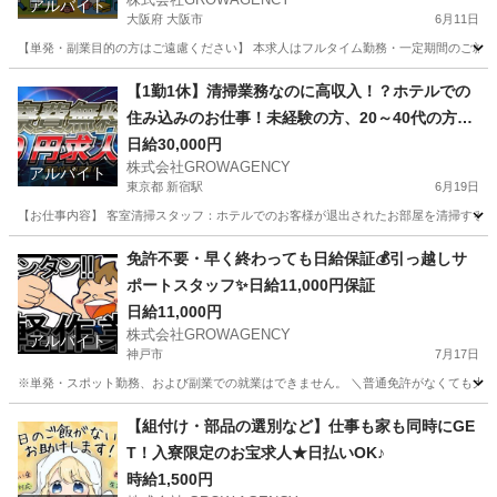
アルバイト
大阪府 大阪市
6月11日
【単発・副業目的の方はご遠慮ください】 本求人はフルタイム勤務・一定期間のご就業を
大阪
大阪市
工場
スタッフ
【1勤1休】清掃業務なのに高収入！？ホテルでの
住み込みのお仕事！未経験の方、20～40代の方活
躍中！
日給30,000円
株式会社GROWAGENCY
アルバイト
東京都 新宿駅
6月19日
【お仕事内容】 客室清掃スタッフ：ホテルでのお客様が退出されたお部屋を清掃するお仕事
東京
新宿区
新宿駅
工場
住み込み
免許不要・早く終わっても日給保証💰引っ越しサ
ポートスタッフ✨日給11,000円保証
日給11,000円
株式会社GROWAGENCY
アルバイト
神戸市
7月17日
※単発・スポット勤務、および副業での就業はできません。 ＼普通免許がなくても大歓
兵庫
神戸市
引越し
スタッフ
【組付け・部品の選別など】仕事も家も同時にGE
T！入寮限定のお宝求人★日払いOK♪
時給1,500円