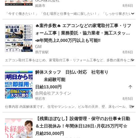
GCA株式会社
姫路市
8月6日
「今すぐ働きたい！」 「住む場所と仕事を一緒に探したい！」 「しっかり稼ぎたい！」 そん
兵庫
姫路市
その他
スタッフ
🔥案件多数🔥 エアコンなどの家電取付工事・リフ
ォーム工事｜業務委託・協力業者・施工スタッフ
募集中｜個人・法人大歓迎｜仕事量・単価に自信
📣年間売上2,000万円以上も可能‼️
GM
あり｜前払い対応も可能｜兵庫県
県庁前駅
8月6日
エアコン取付工事をはじめ、家電取付工事・リフォーム工事など、多数の案件をご用意し
兵庫
神戸市
県庁前駅
その他
スタッフ
解体スタッフ 日払い対応 社宅有り
未経験可能
日給13,000円
合同会社アスライン
明石市
8月5日
仕事内容 内装解体業です。 住宅やマンション、ビル等の天井、壁、床をバール、電動工
兵庫
明石市
その他
スタッフ
【残業ほぼなし】設備管理・保守のお仕事★日勤
＆土日祝休み！年間休日128日♪月収25万円可☆
月給250,000円