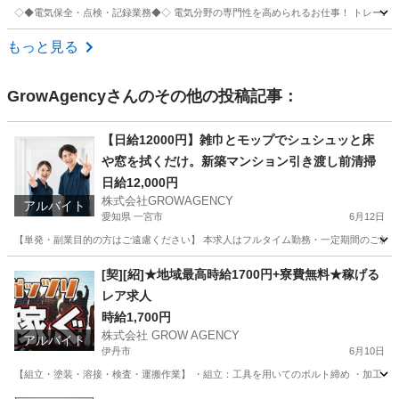
◇◆電気保全・点検・記録業務◆◇ 電気分野の専門性を高められるお仕事！ トレーニング
兵庫
たつの市
本竜野駅
生産管理
もっと見る
GrowAgency
さんのその他の投稿記事：
【日給12000円】雑巾とモップでシュシュッと床
や窓を拭くだけ。新築マンション引き渡し前清掃
日給12,000円
株式会社GROWAGENCY
アルバイト
愛知県 一宮市
6月12日
【単発・副業目的の方はご遠慮ください】 本求人はフルタイム勤務・一定期間のご就業
愛知
一宮市
清掃
短期間
[契][紹]★地域最高時給1700円+寮費無料★稼げる
レア求人
時給1,700円
株式会社 GROW AGENCY
アルバイト
伊丹市
6月10日
【組立・塗装・溶接・検査・運搬作業】 ・組立：工具を用いてのボルト締め ・加工：加工