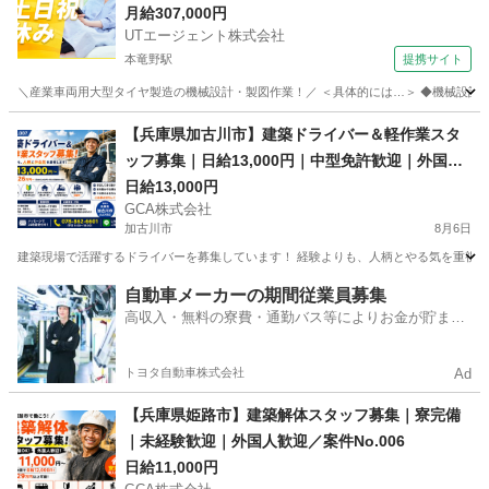
月給307,000円
UTエージェント株式会社
本竜野駅
提携サイト
＼産業車両用大型タイヤ製造の機械設計・製図作業！／ ＜具体的には…＞ ◆機械設計(機械要
兵庫
たつの市
本竜野駅
その他
【兵庫県加古川市】建築ドライバー＆軽作業スタ
ッフ募集｜日給13,000円｜中型免許歓迎｜外国人
歓迎／案件No.007
日給13,000円
GCA株式会社
加古川市
8月6日
建築現場で活躍するドライバーを募集しています！ 経験よりも、人柄とやる気を重視します。
兵庫
加古川市
建築
スタッフ
自動車メーカーの期間従業員募集
高収入・無料の寮費・通勤バス等によりお金が貯まり
やすい環境
トヨタ自動車株式会社
Ad
【兵庫県姫路市】建築解体スタッフ募集｜寮完備
｜未経験歓迎｜外国人歓迎／案件No.006
日給11,000円