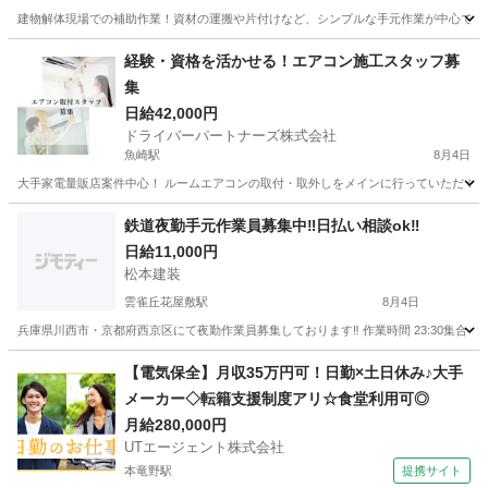
建物解体現場での補助作業！資材の運搬や片付けなど、シンプルな手元作業が中心です。 日給1
兵庫
尼崎市
その他
廃材
経験・資格を活かせる！エアコン施工スタッフ募
集
日給42,000円
ドライバーパートナーズ株式会社
魚崎駅
8月4日
大手家電量販店案件中心！ ルームエアコンの取付・取外しをメインに行っていただくお仕
兵庫
神戸市
魚崎駅
建築
スタッフ
鉄道夜勤手元作業員募集中‼️日払い相談ok‼️
日給11,000円
松本建装
雲雀丘花屋敷駅
8月4日
兵庫県川西市・京都府西京区にて夜勤作業員募集しております‼️ 作業時間 23:30集合 0:00〜
兵庫
川西市
雲雀丘花屋敷駅
その他
相乗り
【電気保全】月収35万円可！日勤×土日休み♪大手
メーカー◇転籍支援制度アリ☆食堂利用可◎
月給280,000円
UTエージェント株式会社
本竜野駅
提携サイト