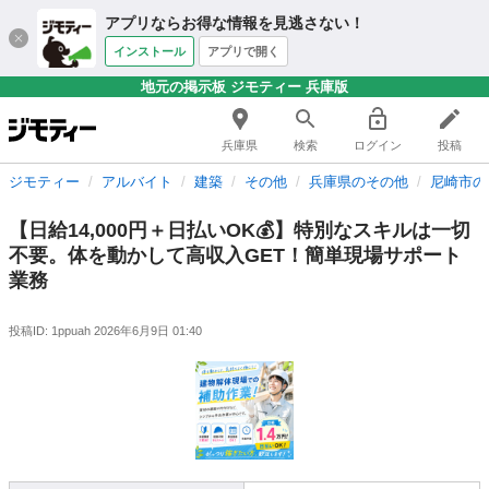
アプリならお得な情報を見逃さない！
インストール
アプリで開く
地元の掲示板 ジモティー 兵庫版
兵庫県
検索
ログイン
投稿
ジモティー
アルバイト
建築
その他
兵庫県のその他
尼崎市の
【日給14,000円＋日払いOK💰】特別なスキルは一切
不要。体を動かして高収入GET！簡単現場サポート
業務
投稿ID: 1ppuah
2026年6月9日 01:40