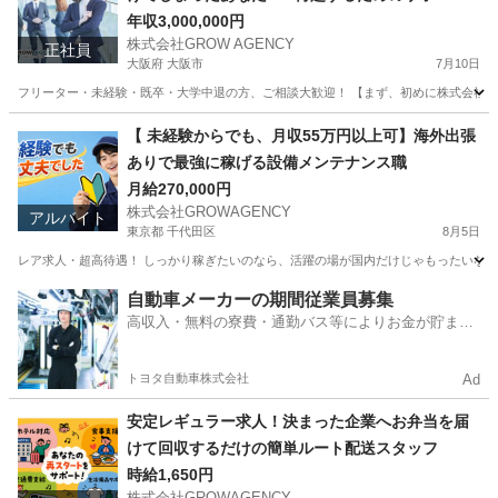
をさせてください♪
年収3,000,000円
株式会社GROW AGENCY
正社員
大阪府 大阪市
7月10日
フリーター・未経験・既卒・大学中退の方、ご相談大歓迎！ 【まず、初めに株式会社GROW
大阪
大阪市
その他
新卒
【 未経験からでも、月収55万円以上可】海外出張
ありで最強に稼げる設備メンテナンス職
月給270,000円
株式会社GROWAGENCY
アルバイト
東京都 千代田区
8月5日
レア求人・超高待遇！ しっかり稼ぎたいのなら、活躍の場が国内だけじゃもったいない。 
東京
千代田区
その他
海外出張
自動車メーカーの期間従業員募集
高収入・無料の寮費・通勤バス等によりお金が貯まり
やすい環境
トヨタ自動車株式会社
Ad
安定レギュラー求人！決まった企業へお弁当を届
けて回収するだけの簡単ルート配送スタッフ
時給1,650円
株式会社GROWAGENCY