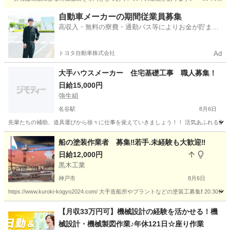
兵庫
尼崎市
園田駅
その他
兵庫
伊丹市
その他
自動車メーカーの期間従業員募集
高収入・無料の寮費・通勤バス等によりお金が貯まり
代表取締役
やすい環境
トヨタ自動車株式会社
Ad
大手ハウスメーカー 住宅基礎工事 職人募集！
日給15,000円
強生組
名谷駅
8月6日
先輩たちの補助、道具運びから徐々に仕事を覚えていきましょう！！ 活気あふれる働きやすい職場
兵庫
神戸市
名谷駅
大工
船の塗装作業者 募集‼️若手.未経験も大歓迎‼️
日給12,000円
黒木工業
神戸市
8月6日
https://www.kuroki-kogyo2024.com/ 大手造船所やプラントなどの塗装工募集❗️ 
兵庫
神戸市
その他
塗装工
【月収33万円可】機械設計の経験を活かせる！機
械設計・機械製図作業♪年休121日☆座り作業