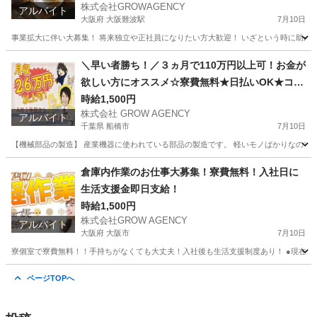
株式会社GROWAGENCY
アルバイト
大阪府 大阪難波駅
7月10日
事業拡大に伴い大募集！ 将来独立や正社員になりたい方大歓迎！ いざという時に助かる日
大阪
大阪市
大阪難波駅
カフェ
時給
＼早い者勝ち！／３ヵ月で110万円以上可！お金が
欲しい方にオススメ☆寮費無料★日払いOK★コツ
コツ作業☆赴任交通費支給◎
時給1,500円
株式会社 GROW AGENCY
アルバイト
千葉県 船橋市
7月10日
【機械部品の製造】 産業機器に使われている部品の製造です。 軽いモノばかりなのでカラダ
千葉
船橋市
軽作業
千葉
軽作業
短期間
倉庫内作業のお仕事大募集！寮費無料！入社日に
生活支援金即日支給！
時給1,500円
株式会社GROW AGENCY
アルバイト
大阪府 大阪市
7月10日
寮個室で寮費無料！！手持ちがなくても大丈夫！入社後も生活支援制度あり！ ●現在ネカフェ
大阪
大阪市
工場
大阪
大阪市
工場
生活支援
ページTOPへ