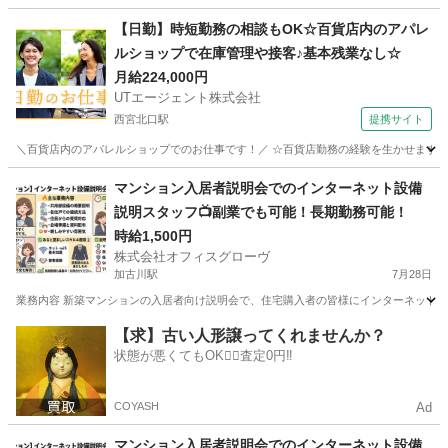
兵庫
神戸市
旧居留地・大丸前駅
その他
仕入れ
【日勤】時短勤務の相談もOK☆百貨店内のアパレ
ルショップで在庫管理や接客♪基本残業なし☆
月給224,000円
UTエージェント株式会社
西宮北口駅
提携サイト
＼百貨店内のアパレルショップでのお仕事です！／ ☆百貨店勤務の経験を生かせます！ 
兵庫
西宮市
西宮北口駅
その他
マンション入居者説明会でのインターネット設備
説明スタッフ📺副業でも可能！長期勤務可能！
時給1,500円
株式会社オフィスグローヴ
加古川駅
7月28日
業務内容 新築マンションの入居者向け説明会で、住宅購入者の皆様にインターネット設
兵庫
加古川市
加古川駅
接客
スタッフ
【求】古い人形譲ってくれませんか？
状態が悪くてもOK🙆‍♀️査定0円‼️
COYASH
Ad
マンション入居者説明会でのインターネット設備