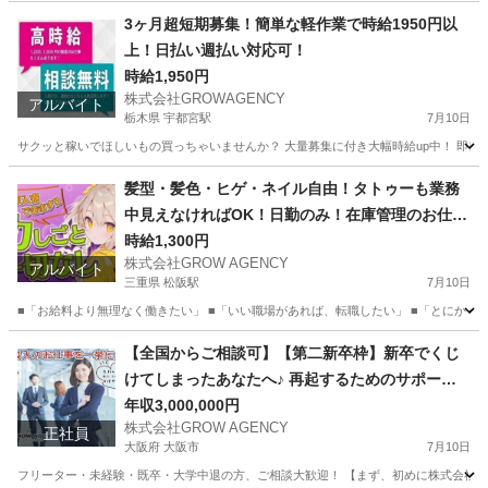
兵庫
尼崎市
その他
スポット
3ヶ月超短期募集！簡単な軽作業で時給1950円以
上！日払い週払い対応可！
時給1,950円
株式会社GROWAGENCY
アルバイト
栃木県 宇都宮駅
7月10日
サクッと稼いでほしいもの買っちゃいませんか？ 大量募集に付き大幅時給up中！ 即日面
栃木
宇都宮市
宇都宮駅
その他
時給
髪型・髪色・ヒゲ・ネイル自由！タトゥーも業務
中見えなければOK！日勤のみ！在庫管理のお仕事
♪
時給1,300円
株式会社GROW AGENCY
アルバイト
三重県 松阪駅
7月10日
■「お給料より無理なく働きたい」 ■「いい職場があれば、転職したい」 ■「とにかく、
三重
松阪市
松阪駅
その他
三重
松阪市
その他
【全国からご相談可】【第二新卒枠】新卒でくじ
けてしまったあなたへ♪ 再起するためのサポート
業務
をさせてください♪
年収3,000,000円
株式会社GROW AGENCY
正社員
大阪府 大阪市
7月10日
フリーター・未経験・既卒・大学中退の方、ご相談大歓迎！ 【まず、初めに株式会社GROW