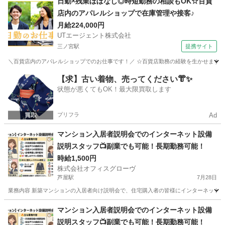
日勤×残業ほぼなし◎時短勤務の相談もOK☆百貨
店内のアパレルショップで在庫管理や接客♪
月給224,000円
UTエージェント株式会社
三ノ宮駅
提携サイト
＼百貨店内のアパレルショップでのお仕事です！／ ☆百貨店勤務の経験を生かせます！ 
兵庫
神戸市
三ノ宮駅
その他
【求】古い着物、売ってください👘✨
状態が悪くてもOK！最大限買取します
プリフラ
Ad
マンション入居者説明会でのインターネット設備
説明スタッフ📺副業でも可能！長期勤務可能！
時給1,500円
株式会社オフィスグローヴ
芦屋駅
7月28日
業務内容 新築マンションの入居者向け説明会で、住宅購入者の皆様にインターネット設
兵庫
芦屋市
芦屋駅
接客
スタッフ
マンション入居者説明会でのインターネット設備
説明スタッフ📺副業でも可能！長期勤務可能！