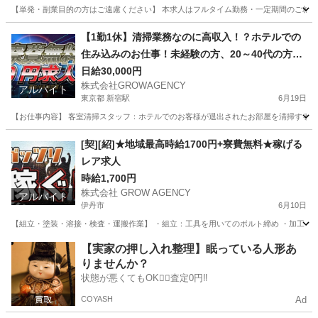
【単発・副業目的の方はご遠慮ください】 本求人はフルタイム勤務・一定期間のご就業
愛知
一宮市
清掃
短期間
【1勤1休】清掃業務なのに高収入！？ホテルでの
住み込みのお仕事！未経験の方、20～40代の方活
躍中！
日給30,000円
株式会社GROWAGENCY
アルバイト
東京都 新宿駅
6月19日
【お仕事内容】 客室清掃スタッフ：ホテルでのお客様が退出されたお部屋を清掃するお仕事
東京
新宿区
新宿駅
工場
住み込み
[契][紹]★地域最高時給1700円+寮費無料★稼げる
レア求人
時給1,700円
株式会社 GROW AGENCY
アルバイト
伊丹市
6月10日
【組立・塗装・溶接・検査・運搬作業】 ・組立：工具を用いてのボルト締め ・加工：加工
兵庫
伊丹市
軽作業
時給
【実家の押し入れ整理】眠っている人形あ
りませんか？
状態が悪くてもOK🙆‍♀️査定0円‼️
COYASH
Ad