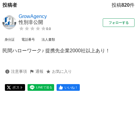
投稿者
投稿
820
件
GrowAgency
性別非公開
フォローする
0.0
身分証
電話番号
法人書類
民間ハローワーク♪ 提携先企業2000社以上あり！
注意事項
通報
お気に入り
ポスト
いいね！
LINEで送る