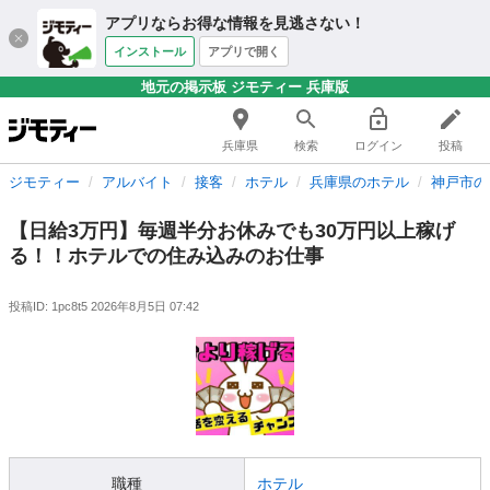
アプリならお得な情報を見逃さない！
インストール
アプリで開く
地元の掲示板 ジモティー 兵庫版
兵庫県
検索
ログイン
投稿
ジモティー
アルバイト
接客
ホテル
兵庫県のホテル
神戸市の
【日給3万円】毎週半分お休みでも30万円以上稼げ
る！！ホテルでの住み込みのお仕事
投稿ID: 1pc8t5
2026年8月5日 07:42
職種
ホテル