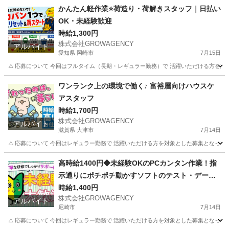
兵庫
神戸市
引越し
スタッフ
かんたん軽作業⭐荷造り・荷解きスタッフ｜日払い
OK・未経験歓迎
時給1,300円
株式会社GROWAGENCY
アルバイト
愛知県 岡崎市
7月15日
⚠️ 応募について 今回はフルタイム（長期・レギュラー勤務）で 活躍いただける方を対
愛知
岡崎市
ドライバー
スタッフ
ワンランク上の環境で働く♪ 富裕層向けハウスケ
アスタッフ
時給1,700円
株式会社GROWAGENCY
アルバイト
滋賀県 大津市
7月14日
⚠️ 応募について 今回はレギュラー勤務で 活躍いただける方を対象とした募集となって
滋賀
大津市
清掃
富裕層
高時給1400円◆未経験OKのPCカンタン作業！指
示通りにポチポチ動かすソフトのテスト・データ
入力
時給1,400円
株式会社GROWAGENCY
アルバイト
尼崎市
7月14日
⚠️ 応募について 今回はレギュラー勤務で 活躍いただける方を対象とした募集となって