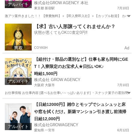
株式会社GROW AGENCY 本社
アルバイト
東京都 新宿駅
7月10日
激アツ案件きました！！ 【寮費無料】＋【即入寮即入社】＋【カップル歓迎】 カバン一
東京
新宿区
新宿駅
軽作業
カップル
【求】古い人形譲ってくれませんか？
状態が悪くてもOK🙆‍♀️査定0円‼️
COYASH
Ad
【組付け・部品の選別など】仕事も家も同時にGE
T！入寮限定のお宝求人★日払いOK♪
時給1,500円
株式会社 GROW AGENCY
アルバイト
大阪府 大阪市
7月10日
お仕事情報 お仕事内容 [選べるお仕事い～っぱいあります] ・スナック菓子の選別/野菜
大阪
大阪市
軽作業
大阪
大阪市
軽作業
時給
【日給12000円】雑巾とモップでシュシュッと床
や窓を拭くだけ。新築マンション引き渡し前清掃
日給12,000円
株式会社GROWAGENCY
アルバイト
愛知県 一宮市
6月12日