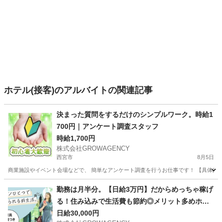
ホテル(接客)のアルバイトの関連記事
決まった質問をするだけのシンプルワーク。時給1
700円｜アンケート調査スタッフ
時給1,700円
株式会社GROWAGENCY
西宮市
8月5日
商業施設やイベント会場などで、 簡単なアンケート調査を行うお仕事です！ 【具体的には
兵庫
西宮市
その他
時給
勤務は月半分。【日給3万円】だからめっちゃ稼げ
る！住み込みで生活費も節約◎メリット多めホテ
ルワーク
日給30,000円