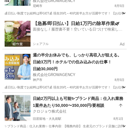
株式会社GROWAGENCY
尼崎市
8月5日
💰日払い制度でお給料は即GET💰 現在20代～40代前半お方が活躍中です！ 【お仕
兵庫
尼崎市
ホテル
住み込み
【急募/即日払い】日給1万円の除草作業🌿
面接なし / 履歴書不要！空いている日づけで検索して
即日はたらける✨
シェアフル
Ad
週の半分お休みでも、しっかり高収入が狙える。
日給3万円！ホテルでの住み込みのお仕事！
日給30,000円
株式会社GROWAGENCY
神戸市
8月5日
💰日払い制度でお給料は即GET💰 現在20代～40代前半お方が活躍中です！ 【お仕
兵庫
神戸市
ホテル
住み込み
日給2万円以上も可能✨ブランド商品：仕入れ業務
1案件あたり50,000〜350,000円/要相談
クロジョウ株式会社
旧居留地・大丸前駅
8月1日
✨ブランド商品：仕入れ業務✨ 仕事内容: 【職務内容】 生産元のブランド店舗に訪問して頂