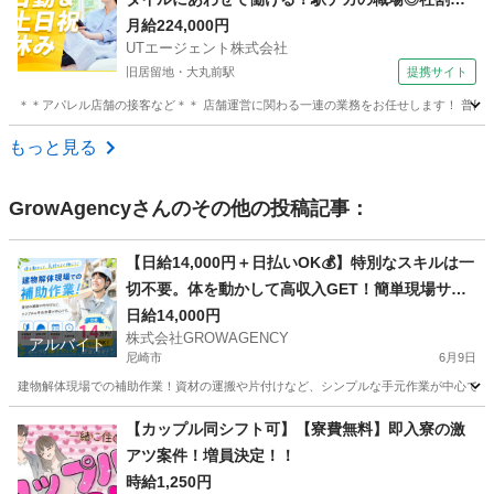
り☆
月給224,000円
UTエージェント株式会社
旧居留地・大丸前駅
提携サイト
＊＊アパレル店舗の接客など＊＊ 店舗運営に関わる一連の業務をお任せします！ 普段アパ
兵庫
神戸市
旧居留地・大丸前駅
その他
もっと見る
GrowAgency
さんのその他の投稿記事：
【日給14,000円＋日払いOK💰】特別なスキルは一
切不要。体を動かして高収入GET！簡単現場サポ
ート業務
日給14,000円
株式会社GROWAGENCY
アルバイト
尼崎市
6月9日
建物解体現場での補助作業！資材の運搬や片付けなど、シンプルな手元作業が中心です。 日給1
兵庫
尼崎市
その他
【カップル同シフト可】【寮費無料】即入寮の激
アツ案件！増員決定！！
時給1,250円