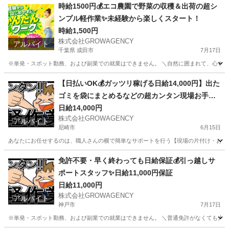
時給1500円💰エコ農園で野菜の収穫＆出荷の超シ
ンプル軽作業✨未経験から楽しくスタート！
時給1,500円
株式会社GROWAGENCY
アルバイト
千葉県 成田市
7月17日
※単発・スポット勤務、および副業での就業はできません。 ＼自然に囲まれて、心も体も
千葉
成田市
農業
農園
【日払いOK💰ガッツリ稼げる日給14,000円】出た
ゴミを袋にまとめるなどの超カンタン現場お手伝
い◎
日給14,000円
株式会社GROWAGENCY
アルバイト
尼崎市
6月15日
あなたにお任せするのは、職人さんの横で簡単なサポートを行う【現場の片付け・お手伝
兵庫
尼崎市
その他
ゲーム
免許不要・早く終わっても日給保証💰引っ越しサ
ポートスタッフ✨日給11,000円保証
日給11,000円
株式会社GROWAGENCY
アルバイト
神戸市
7月17日
※単発・スポット勤務、および副業での就業はできません。 ＼普通免許がなくても大歓