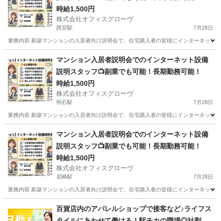
時給1,500円
株式会社オフィスグローヴ
西宮駅
7月28日
業務内容 新築マンションの入居者向け説明会で、住宅購入者の皆様にインターネット設
兵庫
西宮市
西宮駅
接客
スタッフ
マンション入居者説明会でのインターネット設備
説明スタッフ📺副業でも可能！長期勤務可能！
時給1,500円
株式会社オフィスグローヴ
明石駅
7月28日
業務内容 新築マンションの入居者向け説明会で、住宅購入者の皆様にインターネット設
兵庫
明石市
明石駅
接客
スタッフ
マンション入居者説明会でのインターネット設備
説明スタッフ📺副業でも可能！長期勤務可能！
時給1,500円
株式会社オフィスグローヴ
尼崎駅
7月28日
業務内容 新築マンションの入居者向け説明会で、住宅購入者の皆様にインターネット設
兵庫
尼崎市
尼崎駅
接客
スタッフ
百貨店内のアパレルショップで接客など♪ライフス
タイルにあわせて働ける！駅チカの職場◎社割あ