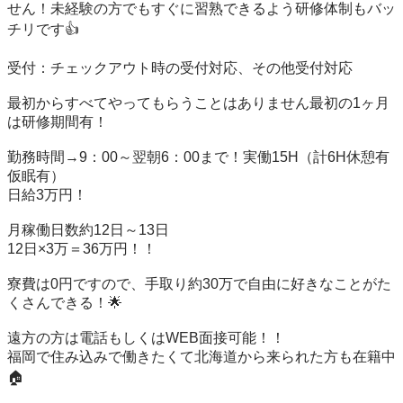
せん！未経験の方でもすぐに習熟できるよう研修体制もバッ
チリです👍

受付：チェックアウト時の受付対応、その他受付対応

最初からすべてやってもらうことはありません最初の1ヶ月
は研修期間有！

勤務時間→9：00～翌朝6：00まで！実働15H（計6H休憩有
仮眠有）

日給3万円！

月稼働日数約12日～13日

12日×3万＝36万円！！

寮費は0円ですので、手取り約30万で自由に好きなことがた
くさんできる！🌟

遠方の方は電話もしくはWEB面接可能！！

福岡で住み込みで働きたくて北海道から来られた方も在籍中
🏠️
