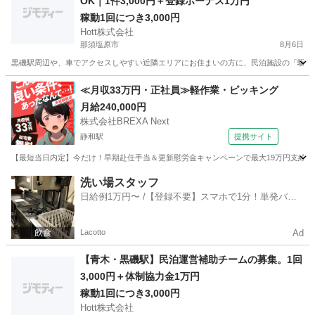
OK｜1件3,000円＋登録ボーナス1万円
稼動1回につき3,000円
Hott株式会社
那須塩原市
8月6日
黒磯駅周辺や、車でアクセスしやすい近隣エリアにお住まいの方に、民泊施設の「駆けつ
栃木
那須塩原市
軽作業
スタッフ
≪月収33万円・正社員≫軽作業・ピッキング
月給240,000円
株式会社BREXA Next
静和駅
提携サイト
【最短当日内定】今だけ！早期赴任手当＆更新慰労金キャンペーンで最大19万円支給★昇
栃木
栃木市
静和駅
その他
洗い場スタッフ
日給例1万円〜 /【登録不要】スマホで1分！単発バイ
ト一括検索✨
Lacotto
Ad
【青木・黒磯駅】民泊運営補助チームの募集。1回
3,000円＋体制協力金1万円
稼動1回につき3,000円
Hott株式会社