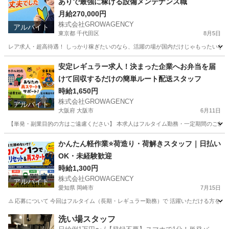
ありで最強に稼げる設備メンテナンス職
月給270,000円
株式会社GROWAGENCY
アルバイト
東京都 千代田区
8月5日
レア求人・超高待遇！ しっかり稼ぎたいのなら、活躍の場が国内だけじゃもったいない。 
東京
千代田区
その他
海外出張
安定レギュラー求人！決まった企業へお弁当を届
けて回収するだけの簡単ルート配送スタッフ
時給1,650円
株式会社GROWAGENCY
アルバイト
大阪府 大阪市
6月11日
【単発・副業目的の方はご遠慮ください】 本求人はフルタイム勤務・一定期間のご就業を
大阪
大阪市
工場
スタッフ
かんたん軽作業⭐荷造り・荷解きスタッフ｜日払い
OK・未経験歓迎
時給1,300円
株式会社GROWAGENCY
アルバイト
愛知県 岡崎市
7月15日
⚠️ 応募について 今回はフルタイム（長期・レギュラー勤務）で 活躍いただける方を対
愛知
岡崎市
ドライバー
スタッフ
洗い場スタッフ