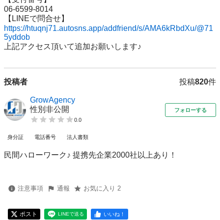
06-6599-8014

https://htuqnj71.autosns.app/addfriend/s/AMA6kRbdXu/@71
5yddob
上記アクセス頂いて追加お願いします♪
投稿者
投稿
820
件
GrowAgency
性別非公開
フォローする
0.0
身分証
電話番号
法人書類
民間ハローワーク♪ 提携先企業2000社以上あり！
注意事項
通報
お気に入り 2
ポスト
いいね！
LINEで送る