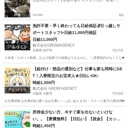
日給例1万円〜 /【登録不要】スマホで1分！単発バイ
ト一括検索✨
Lacotto
Ad
免許不要・早く終わっても日給保証💰引っ越しサ
ポートスタッフ✨日給11,000円保証
日給11,000円
株式会社GROWAGENCY
アルバイト
兵庫県 神戸市
7月17日
※単発・スポット勤務、および副業での就業はできません。 ＼普通免許がなくても大歓
兵庫
神戸市
引越し
スタッフ
【組付け・部品の選別など】仕事も家も同時にGE
T！入寮限定のお宝求人★日払いOK♪
時給1,500円
株式会社 GROW AGENCY
アルバイト
大阪府 大阪市
7月10日
お仕事情報 お仕事内容 [選べるお仕事い～っぱいあります] ・スナック菓子の選別/野菜
大阪
大阪市
軽作業
大阪
大阪市
軽作業
時給
所持金少ない方、今すぐ家を出ないといけな
い。。【寮費無料】【日払い】【祝金】【カップ
ル】【家族】【赴任費無料】【即入寮】【即面
時給1,450円