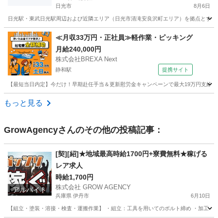
日光市
8月6日
日光駅・東武日光駅周辺および近隣エリア（日光市清滝安良沢町エリア）を拠点とする、
栃木
日光市
軽作業
宿泊施設
≪月収33万円・正社員≫軽作業・ピッキング
月給240,000円
株式会社BREXA Next
静和駅
提携サイト
【最短当日内定】今だけ！早期赴任手当＆更新慰労金キャンペーンで最大19万円支給★昇
栃木
栃木市
静和駅
その他
もっと見る
GrowAgency
さんのその他の投稿記事：
[契][紹]★地域最高時給1700円+寮費無料★稼げる
レア求人
時給1,700円
株式会社 GROW AGENCY
アルバイト
兵庫県 伊丹市
6月10日
【組立・塗装・溶接・検査・運搬作業】 ・組立：工具を用いてのボルト締め ・加工：加工