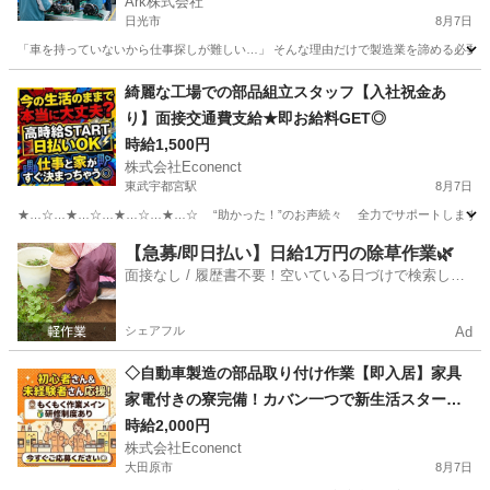
Ark株式会社
日光市
8月7日
「車を持っていないから仕事探しが難しい…」 そんな理由だけで製造業を諦める必要はあり
栃木
日光市
工場
バッテリー
綺麗な工場での部品組立スタッフ【入社祝金あ
り】面接交通費支給★即お給料GET◎
時給1,500円
株式会社Econenct
東武宇都宮駅
8月7日
★…☆…★…☆…★…☆…★…☆ “助かった！”のお声続々 全力でサポートします♪ ★…☆
栃木
宇都宮市
東武宇都宮駅
工場
給料
【急募/即日払い】日給1万円の除草作業🌿
面接なし / 履歴書不要！空いている日づけで検索して
即日はたらける✨
シェアフル
Ad
◇自動車製造の部品取り付け作業【即入居】家具
家電付きの寮完備！カバン一つで新生活スタート
★
時給2,000円
株式会社Econenct
大田原市
8月7日