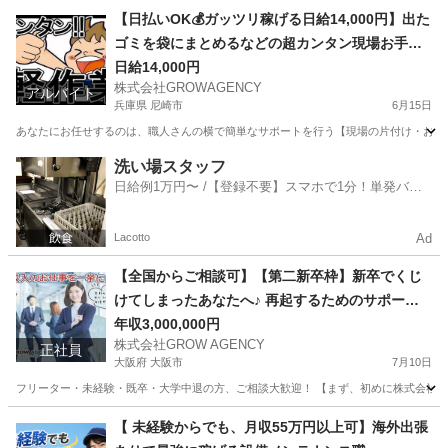
兵庫
伊丹市
軽作業
時給
【日払いOK💰ガッツリ稼げる日給14,000円】出た
ゴミを袋にまとめるなどの超カンタン現場お手伝
い◎
日給14,000円
株式会社GROWAGENCY
アルバイト
兵庫県 尼崎市
6月15日
あなたにお任せするのは、職人さんの横で簡単なサポートを行う【現場の片付け・お手伝
兵庫
尼崎市
その他
ゲーム
洗い場スタッフ
日給例1万円〜 /【登録不要】スマホで1分！単発バイ
ト一括検索✨
Lacotto
Ad
【全国からご相談可】【第二新卒枠】新卒でくじ
けてしまったあなたへ♪ 再起するためのサポート
をさせてください♪
年収3,000,000円
株式会社GROW AGENCY
正社員
大阪府 大阪市
7月10日
フリーター・未経験・既卒・大学中退の方、ご相談大歓迎！ 【まず、初めに株式会社GROW
大阪
大阪市
その他
新卒
【 未経験からでも、月収55万円以上可】海外出張