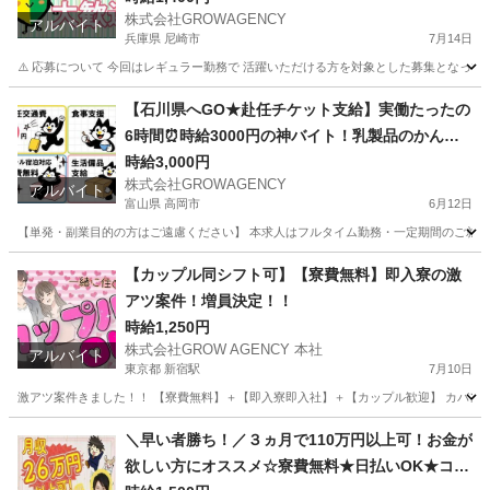
株式会社GROWAGENCY
アルバイト
兵庫県 尼崎市
7月14日
⚠️ 応募について 今回はレギュラー勤務で 活躍いただける方を対象とした募集となって
兵庫
尼崎市
その他
スポット
【石川県へGO★赴任チケット支給】実働たったの
6時間⏰時給3000円の神バイト！乳製品のかんた
ん検査＆データ入力【キレイな1R個室寮ずっと無
時給3,000円
株式会社GROWAGENCY
料💰】
アルバイト
富山県 高岡市
6月12日
【単発・副業目的の方はご遠慮ください】 本求人はフルタイム勤務・一定期間のご就業を
富山
高岡市
工場
時給
【カップル同シフト可】【寮費無料】即入寮の激
アツ案件！増員決定！！
時給1,250円
株式会社GROW AGENCY 本社
アルバイト
東京都 新宿駅
7月10日
激アツ案件きました！！ 【寮費無料】＋【即入寮即入社】＋【カップル歓迎】 カバン一
東京
新宿区
新宿駅
軽作業
カップル
＼早い者勝ち！／３ヵ月で110万円以上可！お金が
欲しい方にオススメ☆寮費無料★日払いOK★コツ