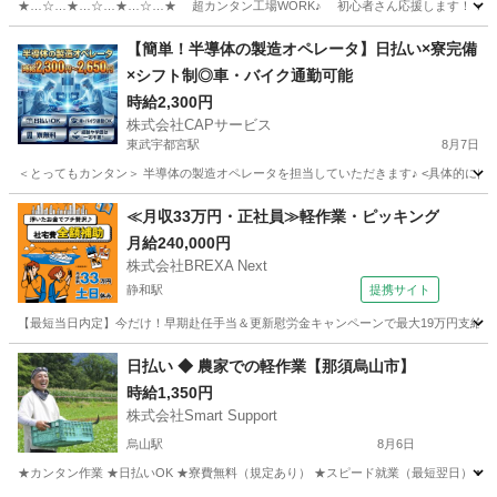
★…☆…★…☆…★…☆…★ 超カンタン工場WORK♪ 初心者さん応援します！ ★…☆
栃木
大田原市
工場
スタッフ
【簡単！半導体の製造オペレータ】日払い×寮完備
×シフト制◎車・バイク通勤可能
時給2,300円
株式会社CAPサービス
東武宇都宮駅
8月7日
＜とってもカンタン＞ 半導体の製造オペレータを担当していただきます♪ <具体的には…>
栃木
宇都宮市
東武宇都宮駅
工場
スタッフ
≪月収33万円・正社員≫軽作業・ピッキング
月給240,000円
株式会社BREXA Next
静和駅
提携サイト
【最短当日内定】今だけ！早期赴任手当＆更新慰労金キャンペーンで最大19万円支給★昇
栃木
栃木市
静和駅
その他
日払い ◆ 農家での軽作業【那須烏山市】
時給1,350円
株式会社Smart Support
烏山駅
8月6日
★カンタン作業 ★日払いOK ★寮費無料（規定あり） ★スピード就業（最短翌日） ■ 