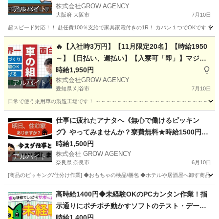
株式会社GROW AGENCY
接】可能です！
アルバイト
大阪府 大阪市
7月10日
超スピード対応！！ 赴任費100％支給で家具家電付きの1R！ カバン１つでOKです【カ
大阪
大阪市
工場
大阪
大阪市
工場
カップル
🔥【入社時3万円】【11月限定20名】【時給1950
～】【日払い、週払い】【入寮可「即」】マジ激
熱です‼
時給1,950円
株式会社GROW AGENCY
アルバイト
愛知県 刈谷市
7月10日
日常で使う乗用車の製造工場です！ ～～～～～～～～～～～～～～～～～～～～～～～～
愛知
刈谷市
工場
三重
いなべ市
工場
時給
仕事に疲れたアナタへ《無心で働けるピッキン
グ》やってみませんか？寮費無料★時給1500円★
日払い★最速入寮OK◎
時給1,500円
株式会社 GROW AGENCY
アルバイト
奈良県 奈良市
6月10日
[商品のピッキング/仕分け作業] ◆おもちゃの検品/梱包 ◆ホテルや居酒屋へ卸す商品の
奈良
奈良市
軽作業
時給
高時給1400円◆未経験OKのPCカンタン作業！指
示通りにポチポチ動かすソフトのテスト・データ
入力
時給1,400円