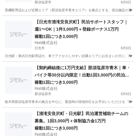
那須塩原市
8月6日
黒磯駅周辺および近隣エリア（那須塩原市青木エリア）を拠点とする、宿泊施設の運営サ
栃木
那須塩原市
軽作業
宿泊施設
【日光市清滝安良沢町】民泊サポートスタッフ｜
週1〜OK｜1件3,000円＋登録ボーナス1万円
稼動1回につき3,000円
Hott株式会社
日光市
8月6日
日光駅・東武日光駅周辺や、車でアクセスしやすい近隣エリアにお住まいの方に、民泊施
栃木
日光市
軽作業
スタッフ
【契約締結後に1万円支給】那須塩原市青木｜車・
バイク等30分以内限定！出動1回3,000円の民泊パ
ートナー募集
稼動1回につき3,000円
Hott株式会社
那須塩原市
8月6日
栃木県那須塩原市青木の拠点を中心に、緊急時の現地対応をお手伝いいただける「民泊駆
栃木
那須塩原市
軽作業
保健所
【清滝安良沢町・日光駅】民泊運営補助チームの
募集。1回3,000円＋体制協力金1万円
稼動1回につき3,000円
Hott株式会社