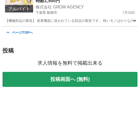
コツ作業☆赴任交通費支給◎
時給1,500円
株式会社 GROW AGENCY
アルバイト
千葉県 船橋市
7月10日
【機械部品の製造】 産業機器に使われている部品の製造です。 軽いモノばかりなのでカラダ
千葉
船橋市
軽作業
千葉
軽作業
短期間
ページTOPへ
投稿
求人情報を無料で掲載出来る
投稿画面へ (無料)