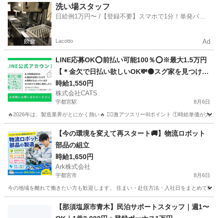
栃木
那須烏山市
烏山駅
仕分け
雑草
洗い場スタッフ
日給例1万円〜 /【登録不要】スマホで1分！単発バイ
ト一括検索✨
Lacotto
Ad
LINE応募OK⭕️前払い可能100％⭕️※最大1.5万円
【＊金欠で日払い欲しいOK💸⚫スグ家を見つけた
いOK🏠＊】今年の工場求人は、🔥好条件🔥が多い
時給1,550円
株式会社CATS
💯 -宇都宮
宇都宮駅
8月6日
🔥2026年は、製造業界がとにかく熱い🔥 ❤️‍🔥激アツスリーIIIポイント ①時給単価が大幅アップ
栃木
宇都宮市
宇都宮駅
仕分け
個室
【今の環境を変えて再スタート🚚】物流ロボット
部品の組立
時給1,650円
Ark株式会社
宇都宮市
8月6日
今の地域を離れて働きたい方も歓迎します。 住まい・赴任方法・入社日をまとめて相談できる
栃木
宇都宮市
工場
土日
【那須塩原市青木】民泊サポートスタッフ｜週1〜