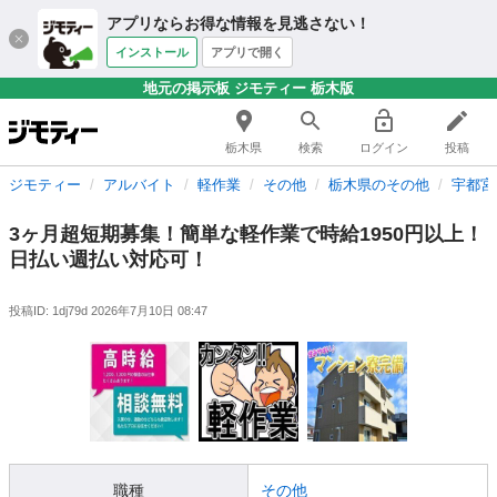
アプリならお得な情報を見逃さない！
インストール
アプリで開く
地元の掲示板 ジモティー 栃木版
栃木県
検索
ログイン
投稿
ジモティー
アルバイト
軽作業
その他
栃木県のその他
宇都宮
3ヶ月超短期募集！簡単な軽作業で時給1950円以上！
日払い週払い対応可！
投稿ID: 1dj79d
2026年7月10日 08:47
職種
その他