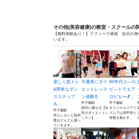
その他(美容健康)の教室・スクールの
【無料体験あり！】ラフィーラ体操 自分の身体
います。
楽しく筋トレ
今週末にダイ
80年代ユ―ロ
&簡単なダン
エットレッス
ビ―トでエア
スステップ
ン体験💪
ロビも〜🎵...
甲子園駅
甲子園駅
💪...
絶対に痩せる【女
オリジナルコアリ
甲子園駅
性のダイエットレ
ズムでは肩甲骨と
何もしないと筋肉
ッスン】 ...
骨盤を動かす...
量はどんどん減っ
ていきます。...