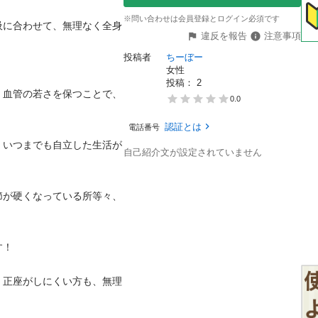
※問い合わせは会員登録とログイン必須です
吸に合わせて、無理なく全身
違反を報告
注意事項
投稿者
ちーぼー
女性
投稿： 
2
、血管の若さを保つことで、
0.0
認証とは
電話番号
、いつまでも自立した生活が
自己紹介文が設定されていません
節が硬くなっている所等々、
！

、正座がしにくい方も、無理