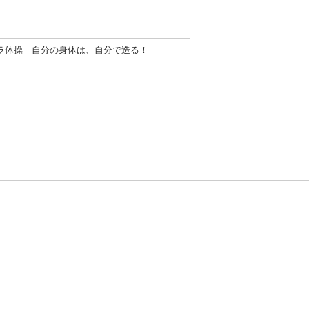
ラ体操 自分の身体は、自分で造る！
方針
お問い合わせ
者情報の外部送信について