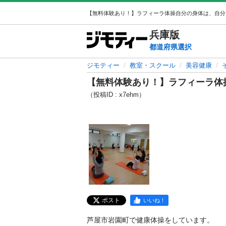
兵庫
版
都道府県選択
ジモティー
教室・スクール
美容健康
【無料体験あり！】ラフィーラ体
（投稿ID : x7ehm）
ポスト
いいね！
芦屋市岩園町で健康体操をしています。
