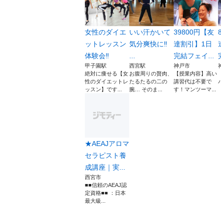
女性のダイエ
いい汗かいて
39800円【友
ットレッスン
気分爽快に‼️
達割引】1日
体験会‼️
...
完結フェイ...
甲子園駅
西宮駅
神戸市
絶対に痩せる【女
お腹周りの贅肉、
【授業内容】高い
性のダイエットレ
たるたるの二の
講習代は不要で
ッスン】です...
腕… そのま...
す！マンツーマ...
★AEAJアロマ
セラピスト養
成講座｜実...
西宮市
■■信頼のAEAJ認
定資格■■ ：日本
最大級...