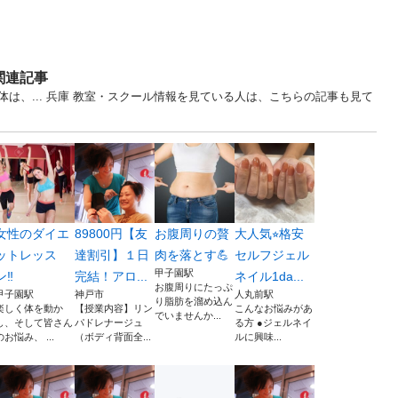
関連記事
は、... 兵庫 教室・スクール情報を見ている人は、こちらの記事も見て
女性のダイエ
89800円【友
お腹周りの贅
大人気⭐︎格安
ットレッス
達割引】１日
肉を落とす💪
セルフジェル
甲子園駅
ン‼️
完結！アロ...
ネイル1da...
お腹周りにたっぷ
甲子園駅
神戸市
人丸前駅
り脂肪を溜め込ん
楽しく体を動か
【授業内容】リン
こんなお悩みがあ
でいませんか...
し、そして皆さん
パドレナージュ
る方 ●ジェルネイ
のお悩み、 ...
（ボディ背面全...
ルに興味...