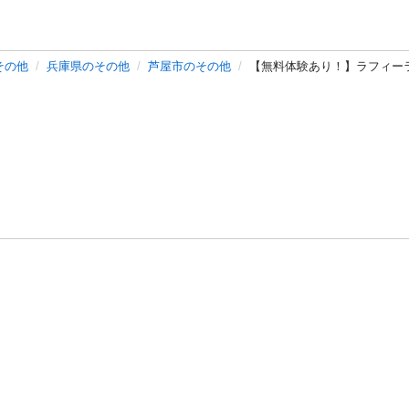
その他
兵庫県のその他
芦屋市のその他
【無料体験あり！】ラフィー
バシーポリシー
プライバシー・ステートメント
健全化に資する運用
プ
ご利用ガイド
フリーワードで探す
特定商取引法の表示
利用