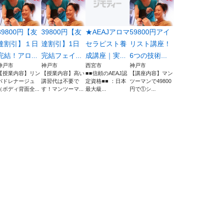
89800円【友
39800円【友
★AEAJアロマ
59800円アイ
達割引】１日
達割引】1日
セラピスト養
リスト講座！
完結！アロ...
完結フェイ...
成講座｜実...
6つの技術...
神戸市
神戸市
西宮市
神戸市
【授業内容】リン
【授業内容】高い
■■信頼のAEAJ認
【講座内容】マン
パドレナージュ
講習代は不要で
定資格■■ ：日本
ツーマンで49800
（ボディ背面全...
す！マンツーマ...
最大級...
円で①シ...