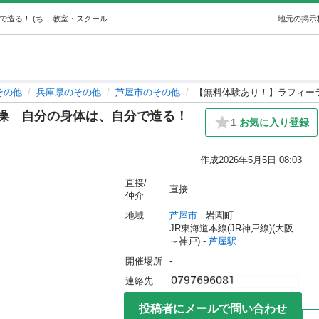
【無料体験あり！】ラフィーラ体操自分の身体は、自分で造る！ (ちーぼー) 芦屋のその他の生徒募集・教室・スクールの広告掲示板｜ジモティー
教室・スクール
地元の掲示
その他
兵庫県のその他
芦屋市のその他
【無料体験あり！】ラフィー
操 自分の身体は、自分で造る！
1
お気に入り登録
作成
2026年5月5日 08:03
直接/
直接
仲介
地域
芦屋市
 - 岩園町
JR東海道本線(JR神戸線)(大阪
～神戸) - 
芦屋駅
開催場所
-
連絡先
投稿者にメールで問い合わせ