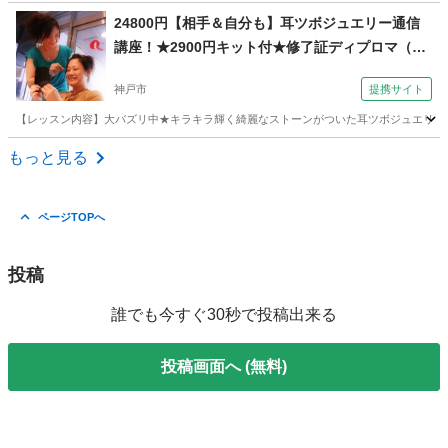
兵庫
神戸市
マッサージ
24800円【相手＆自分も】耳ツボジュエリー通信
講座！★2900円キット付★修了証ディプロマ（コ
ミュニケーションサロン サブリナ 神戸校）
神戸市
提携サイト
【レッスン内容】大バズリ中★キラキラ輝く綺麗なストーンがついた耳ツボジュエリー！送付
兵庫
神戸市
その他
もっと見る
ページTOPへ
投稿
誰でも今すぐ30秒で投稿出来る
投稿画面へ (無料)