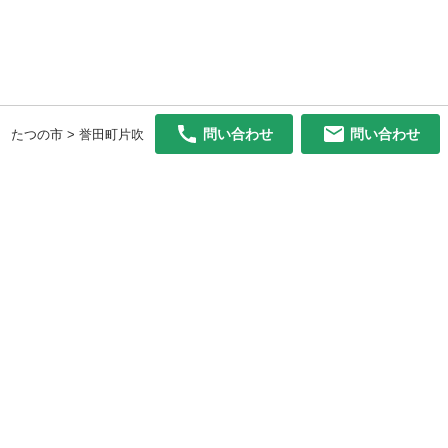
問い合わせ
問い合わせ
たつの市 > 誉田町片吹
初めての方へ
利用規約
プライバシーポリシー
プライバシー・ステートメント
健全化に資する運用方針
お問い合わせ
運営会社
サイトマップ
ご利用ガイド
フリーワードで探す
PC版で表示
都道府県選択