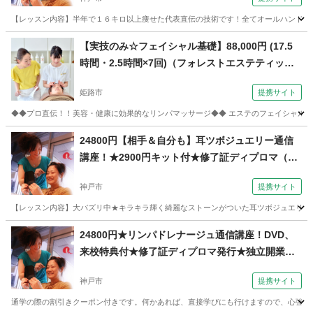
校）
【レッスン内容】半年で１６キロ以上痩せた代表直伝の技術です！全てオールハンド技術
兵庫
神戸市
エステ
【実技のみ☆フェイシャル基礎】88,000円 (17.5
時間・2.5時間×7回)（フォレストエステティック
スクール 【飾磨教室】）
姫路市
提携サイト
◆◆プロ直伝！！美容・健康に効果的なリンパマッサージ◆◆ エステのフェイシャルコ
兵庫
姫路市
マッサージ
24800円【相手＆自分も】耳ツボジュエリー通信
講座！★2900円キット付★修了証ディプロマ（コ
ミュニケーションサロン サブリナ 神戸校）
神戸市
提携サイト
【レッスン内容】大バズリ中★キラキラ輝く綺麗なストーンがついた耳ツボジュエリー！送付
兵庫
神戸市
その他
24800円★リンパドレナージュ通信講座！DVD、
来校特典付★修了証ディプロマ発行★独立開業、
副業（コミュニケーションサロン サブリナ 神戸
神戸市
提携サイト
校）
通学の際の割引きクーポン付きです。何かあれば、直接学びにも行けますので、心強いと