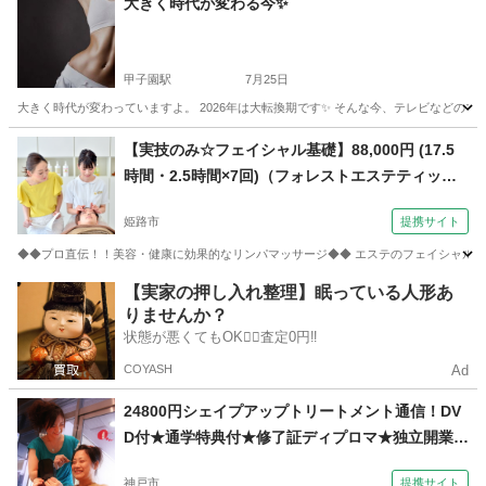
大きく時代が変わる今✨
甲子園駅
7月25日
大きく時代が変わっていますよ。 2026年は大転換期です✨ そんな今、テレビなどのマ
兵庫
西宮市
甲子園駅
美容健康
レッスン
【実技のみ☆フェイシャル基礎】88,000円 (17.5
時間・2.5時間×7回)（フォレストエステティック
スクール 【飾磨教室】）
姫路市
提携サイト
◆◆プロ直伝！！美容・健康に効果的なリンパマッサージ◆◆ エステのフェイシャルコ
兵庫
姫路市
マッサージ
【実家の押し入れ整理】眠っている人形あ
りませんか？
状態が悪くてもOK🙆‍♀️査定0円‼️
COYASH
Ad
24800円シェイプアップトリートメント通信！DV
D付★通学特典付★修了証ディプロマ★独立開業、
副業（コミュニケーションサロン サブリナ 神戸
神戸市
提携サイト