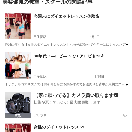
美容健康の教室・スクールの関連記事
今週末にダイエットレッスン体験💪
甲子園駅
8月5日
絶対に痩せる【女性のダイエットレッスン】 今から頑張って今年中にはナイスバディ‼️
兵庫
西宮市
甲子園駅
美容健康
レッスン
80年代ユ―ロビ―トでエアロビも〜🎵
甲子園駅
8月5日
オリジナルコアリズムでは肩甲骨と骨盤を動かすのでお腹周りと背中が最初にスッキリします
兵庫
西宮市
甲子園駅
美容健康
エアロビ
【家に眠ってる】カメラ買い取ります📷
状態が悪くてもOK！最大限買取します
プリフラ
Ad
女性のダイエットレッスン‼️