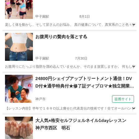
甲子園駅
8月1日
楽しく体を動かし、そして皆さんのお悩み、 真の健康について、真実系のこと色々とお話し
兵庫
西宮市
甲子園駅
美容健康
レッスン
お腹周りの贅肉を落とす💪
甲子園駅
7月30日
お腹周りにたっぷり脂肪を溜め込んでいませんか、そのまま放置しますか。 何もしないで
兵庫
西宮市
甲子園駅
美容健康
コアリズム
24800円シェイプアップトリートメント通信！DV
D付★通学特典付★修了証ディプロマ★独立開業、
副業（コミュニケーションサロン サブリナ 神戸
神戸市
提携サイト
校）
【レッスン内容】半年で１６キロ以上痩せた代表直伝の技術です！全てオールハンド技術
兵庫
神戸市
エステ
大人気⭐︎格安セルフジェルネイル1dayレッスン
神戸市西区 明石