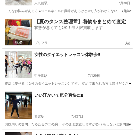
人丸前駅
7月30日
こんなお悩みがある方 ●ジェルネイルに興味があるけどやり方がわからない。 ●趣味を見
兵庫
神戸市
人丸前駅
ジェルネイル
セルフ
【夏のタンス整理👘】着物をまとめて査定
状態が悪くてもOK！最大限買取します
プリフラ
Ad
女性のダイエットレッスン体験会‼️
甲子園駅
7月29日
絶対に痩せる【女性のダイエットレッスン】です。 初めて来られる方は盛りだくさんのメニ
兵庫
西宮市
甲子園駅
その他
レッスン
いい汗かいて気分爽快に‼️
西宮駅
7月27日
お腹周りの贅肉、たるたるの二の腕… そのまま放置しますか😰 何もしないと筋肉量はど
兵庫
西宮市
西宮駅
美容健康
レッスン