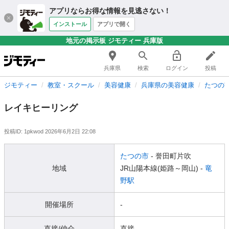
アプリならお得な情報を見逃さない！
インストール
アプリで開く
地元の掲示板 ジモティー 兵庫版
兵庫県
検索
ログイン
投稿
ジモティー
教室・スクール
美容健康
兵庫県の美容健康
たつの
レイキヒーリング
投稿ID: 1pkwod
2026年6月2日 22:08
たつの市
- 誉田町片吹
地域
JR山陽本線(姫路～岡山) -
竜
野駅
開催場所
-
直接/仲介
直接