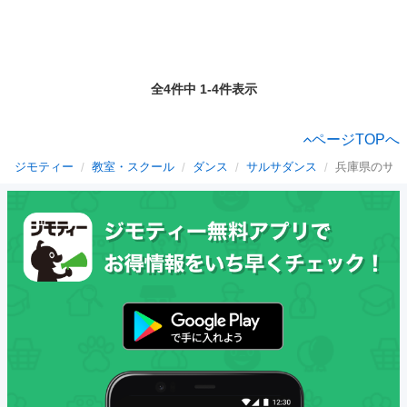
全4件中 1-4件表示
ページTOPへ
ジモティー
教室・スクール
ダンス
サルサダンス
兵庫県のサル