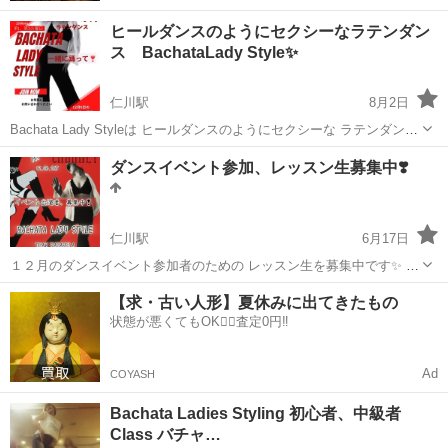
ヒールダンスのようにセクシーなラテンダン
ス BachataLady Style✨
仁川駅
8月2日
Bachata Lady Styleは ヒールダンスのようにセクシーな ラテンダンス
です✨ 元のドミニカンバチャータとは違い いろんなダンスジャンルの
兵庫
宝塚市
仁川駅
サルサダンス
セクシー
ダンスイベント参加、レッスン生募集中❣️
テイストが ミックスされた とても美しくカッコいい踊りですよ😊 踊
った...
仁川駅
6月17日
１２月のダンスイベント参加者のための レッスン生を募集中です✨ 十
三の豪華なキャバレーでの イベントに、私達『Pasarela』も参加予定
兵庫
宝塚市
仁川駅
サルサダンス
レッスン生
【求・古い人形】夏休みに出てきたもの
です✨💗 私達はBachata Lady Style とい sexyでcoolな...
状態が悪くてもOK🙆‍♀️査定0円‼️
Ad
COYASH
Bachata Ladies Styling 初心者、中級者
Class バチャ…