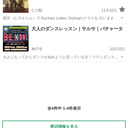
仁川駅
11月16日
西宮（仁川さらら）で Bachata Ladies Stylingのクラスを 行います ヒ
ールダンスのようなラテンダンスを 踊ってみませんか？✨👠 時間
兵庫
宝塚市
仁川駅
サルサダンス
ペアダンス
大人のダンスレッスン｜サルサ｜バチャータ
19時、又は20時から60min レッスン代 月4回以...
神戸市
10月10日
大人になってからダンスを始めようと思っている方！ラテンダンスに
挑戦してみませんか？(*^^*) 私のレッスンではペアは行っておらず、シ
兵庫
神戸市
サルサダンス
バチャータ
ャイン（一人）で踊るレッスンになっています。 ★15:30～バチャー
タ ★16:30...
全4件中 1-4件表示
周辺情報を見る