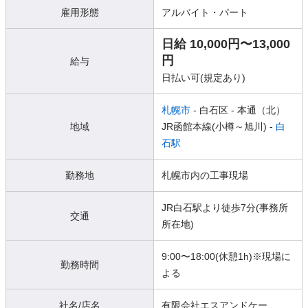
雇用形態
アルバイト・パート
日給 10,000円〜13,000
円
給与
日払い可(規定あり)
札幌市
- 白石区
- 本通（北）
地域
JR函館本線(小樽～旭川) -
白
石駅
勤務地
札幌市内の工事現場
JR白石駅より徒歩7分(事務所
交通
所在地)
9:00〜18:00(休憩1h)※現場に
勤務時間
よる
社名/店名
有限会社エスアンドケー