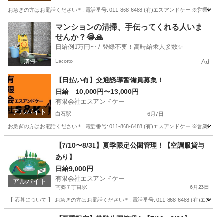
お急ぎの方はお電話ください＊. 電話番号: 011-868-6488 (有)エスアンドケー ※営業時間
北海道
札幌市
白石駅
警備員
スタッフ
マンションの清掃、手伝ってくれる人いま
せんか？😭🙏
日給例1万円〜 / 登録不要！高時給求人多数✨
Lacotto
Ad
【日払い有】交通誘導警備員募集！
日給 10,000円〜13,000円
有限会社エスアンドケー
アルバイト
白石駅
6月7日
お急ぎの方はお電話ください＊. 電話番号: 011-868-6488 (有)エスアンドケー ※営業時
北海道
札幌市
白石駅
警備員
ピンチ
【7/10〜8/31】夏季限定公園管理！【空調服貸与
あり】
日給9,000円
有限会社エスアンドケー
アルバイト
南郷７丁目駅
6月23日
【 応募について 】 お急ぎの方はお電話ください＊. 電話番号: 011-868-6488 (有)エ
北海道
札幌市
南郷７丁目駅
警備員
スタッフ