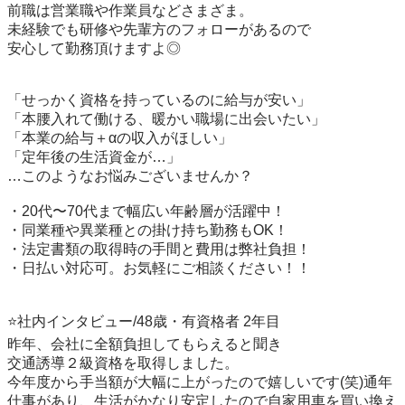
前職は営業職や作業員などさまざま。 

未経験でも研修や先輩方のフォローがあるので 

安心して勤務頂けますよ◎ 

「せっかく資格を持っているのに給与が安い」 

「本腰入れて働ける、暖かい職場に出会いたい」 

「本業の給与＋αの収入がほしい」 

「定年後の生活資金が…」 

…このようなお悩みございませんか？ 

・20代〜70代まで幅広い年齢層が活躍中！ 

・同業種や異業種との掛け持ち勤務もOK！ 

・法定書類の取得時の手間と費用は弊社負担！ 

・日払い対応可。お気軽にご相談ください！！ 

⭐️社内インタビュー/48歳・有資格者 2年目 

昨年、会社に全額負担してもらえると聞き 

交通誘導２級資格を取得しました。 

今年度から手当額が大幅に上がったので嬉しいです(笑)通年
仕事があり、生活がかなり安定したので自家用車を買い換え