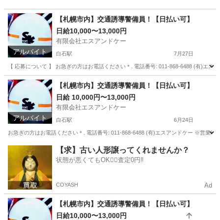
【札幌市内】交通誘導警備員！【日払い可】
日給10,000〜13,000円
有限会社エスアンドケー
アルバイト
白石駅
7月27日
【 応募について 】 お急ぎの方はお電話ください＊. 電話番号: 011-868-6488 (有)
北海道
札幌市
白石駅
警備員
スタッフ
【札幌市内】交通誘導警備員！【日払い可】
日給 10,000円〜13,000円
有限会社エスアンドケー
アルバイト
白石駅
6月24日
お急ぎの方はお電話ください＊. 電話番号: 011-868-6488 (有)エスアンドケー ※営業時間
北海道
札幌市
白石駅
警備員
スタッフ
【求】古い人形譲ってくれませんか？
状態が悪くてもOK🙆‍♀️査定0円‼️
COYASH
Ad
【札幌市内】交通誘導警備員！【日払い可】
日給10,000〜13,000円