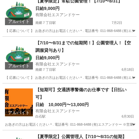
【夏季限定】常駐公園管理！【7/10〜8/31】
日給9,000円
有限会社エスアンドケー
アルバイト
南郷７丁目駅
7月2日
【 応募について 】 お急ぎの方はお電話ください＊. 電話番号: 011-868-6488 (有)エ
北海道
札幌市
南郷７丁目駅
警備員
スタッフ
【7/10〜8/31までの短期間！】公園管理人！【空
調服貸与あり】
日給9,000円
有限会社エスアンドケー
アルバイト
南郷７丁目駅
6月18日
【 応募について 】 お急ぎの方はお電話ください＊. 電話番号: 011-868-6488 (有)エ
北海道
札幌市
南郷７丁目駅
警備員
短期間
【短期可】交通誘導警備のお仕事です【日払い
可】
日給 10,000円〜13,000円
有限会社エスアンドケー
アルバイト
白石駅
6月30日
お急ぎの方はお電話ください＊. 電話番号: 011-868-6488 (有)エスアンドケー ※営業時間
北海道
札幌市
白石駅
警備員
スタッフ
【夏季限定】公園管理人【7/10〜8/31の短期】