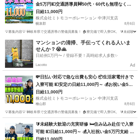
金5万円💴交通誘導員🚧50代・60代も無理なく働
ける環境🌸寮完備で新生活をバックアップ🎒Web
日給11,000円
株式会社ミトモコーポレーション 中津川支店
面接対応で履歴書不要📱まずは気軽にご応募くだ
幌泉郡
8月6日
さい🤝
💡募集内容💡 🚧岐阜県で交通誘導の警備員募集！ 🏠寮完備で即入寮OK。 🔰未経験
北海道
幌泉郡
警備員
無料
マンションの清掃、手伝ってくれる人いま
せんか？😭🙏
日給例1万円〜 / 登録不要！高時給求人多数✨
Lacotto
Ad
💸日払い対応で急な出費も安心 📦生活家電付きで
入寮可能 💴安定の日給11,000円～ 💰お祝い金5万
円プレゼント 🚧岐阜県で安定の警備スタッフ 🚗地
日給11,000円
株式会社ミトモコーポレーション 中津川支店
方からの乗り込み費用補助 🔰未経験でも安心の教
檜山郡
8月6日
育体制 💻自宅から便利なWeb面接
💡募集内容💡 🚧岐阜県で交通誘導の警備員募集！ 🏠寮完備で即入寮OK。 🔰未経験
北海道
檜山郡
警備員
無料
🔰未経験大歓迎の充実研修 🛏️住み込み赴任で入寮
可能 💴日給11,000円～ 💰入社祝い金5万円支給 🚧
岐阜県で安定の警備スタッフ 🚅地方からの乗り込
日給11,000円