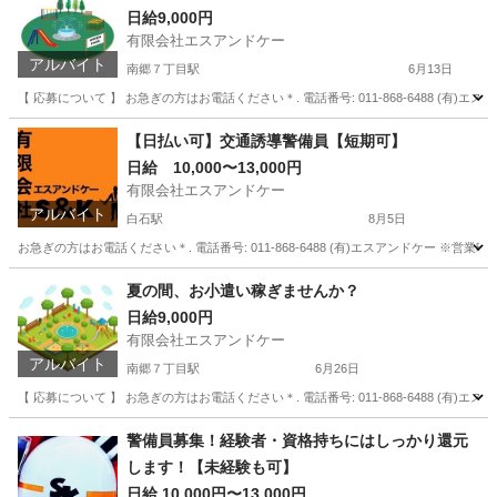
日給9,000円
有限会社エスアンドケー
アルバイト
南郷７丁目駅
6月13日
【 応募について 】 お急ぎの方はお電話ください＊. 電話番号: 011-868-6488 (有)エ
北海道
札幌市
南郷７丁目駅
警備員
スタッフ
【日払い可】交通誘導警備員【短期可】
日給 10,000〜13,000円
有限会社エスアンドケー
アルバイト
白石駅
8月5日
お急ぎの方はお電話ください＊. 電話番号: 011-868-6488 (有)エスアンドケー ※営業時間
北海道
札幌市
白石駅
警備員
スタッフ
夏の間、お小遣い稼ぎませんか？
日給9,000円
有限会社エスアンドケー
アルバイト
南郷７丁目駅
6月26日
【 応募について 】 お急ぎの方はお電話ください＊. 電話番号: 011-868-6488 (有)エ
北海道
札幌市
南郷７丁目駅
警備員
スタッフ
警備員募集！経験者・資格持ちにはしっかり還元
します！【未経験も可】
日給 10,000円〜13,000円