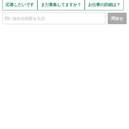
応募したいです
まだ募集してますか？
お仕事の詳細は？
問合せ
初めての方へ
利用規約
プライバシーポリシー
プライバシー・ステートメント
健全化に資する運用方針
お問い合わせ
運営会社
サイトマップ
ご利用ガイド
フリーワードで探す
PC版で表示
都道府県選択
特定商取引法の表示
利用者情報の外部送信について
© 2011-
2026
Jmty, Inc.