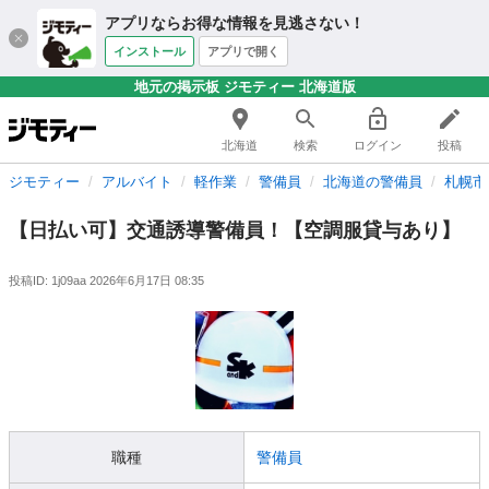
アプリならお得な情報を見逃さない！
インストール
アプリで開く
地元の掲示板 ジモティー 北海道版
北海道
検索
ログイン
投稿
ジモティー
アルバイト
軽作業
警備員
北海道の警備員
札幌市
【日払い可】交通誘導警備員！【空調服貸与あり】
投稿ID: 1j09aa
2026年6月17日 08:35
職種
警備員