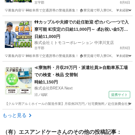
古宇郡
8月6日
育体制 💻自宅から便利なWeb面接
💡募集内容💡 🚧岐阜県で交通誘導の警備員募集！ 🏠寮完備で即入寮OK。 🔰未経験
北海道
古宇郡
警備員
無料
👫カップルや夫婦での赴任歓迎 📦カバン一つで入
寮可能 💴安定の日給11,000円～ 💰お祝い金5万円
プレゼント 🚧自然豊かな岐阜で交通誘導 🚗赴任交
日給11,000円
株式会社ミトモコーポレーション 中津川支店
通費補助で遠方も安心 🔰未経験でも安心の教育体
古平郡
8月6日
制 💻自宅から便利なWeb面接
💡募集内容💡 🚧岐阜県で交通誘導の警備員募集！ 🏠寮完備で即入寮OK。 🔰未経験
北海道
古平郡
警備員
無料
≪寮無料・月収29万円・派遣社員≫自動車系工場
での検査・検品 交替制
時給1,150円
株式会社BREXA Next
沼ノ端駅
提携サイト
【クルマ用アルミホイールの製造作業】月収例29万円／社宅費無料／赴任旅費会社負担／土
北海道
苫小牧市
沼ノ端駅
その他
もっと見る
（有）エスアンドケー
さんのその他の投稿記事：