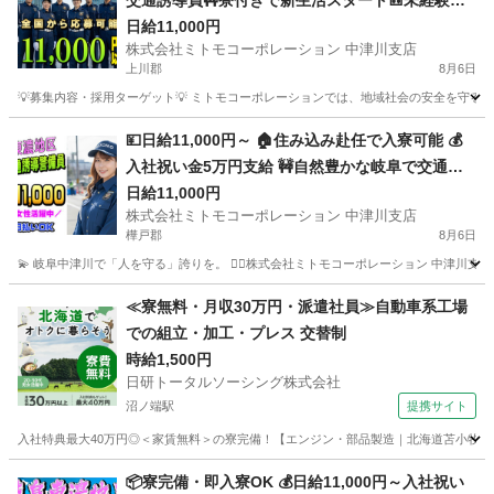
交通誘導員🚧寮付きで新生活スタート🎒未経験者
歓迎＆充実研修🔰資格取得支援あり🎓Web面接対
日給11,000円
株式会社ミトモコーポレーション 中津川支店
応で履歴書不要📱岐阜県東濃エリアで安定して稼
上川郡
8月6日
げます💸
💡募集内容・採用ターゲット💡 ミトモコーポレーションでは、地域社会の安全を守る交
北海道
上川郡
警備員
給料
💴日給11,000円～ 🏠住み込み赴任で入寮可能 💰
入社祝い金5万円支給 🚧自然豊かな岐阜で交通誘
導 ✈️赴任旅費は会社が補助 🔰未経験大歓迎の充実
日給11,000円
株式会社ミトモコーポレーション 中津川支店
研修 💻スマホで簡単Web面接 👫カップルや夫婦で
樺戸郡
8月6日
の赴任歓迎
💫 岐阜中津川で「人を守る」誇りを。 👮‍♂️株式会社ミトモコーポレーション 中津川支店 💴【給
北海道
樺戸郡
警備員
給料
≪寮無料・月収30万円・派遣社員≫自動車系工場
での組立・加工・プレス 交替制
時給1,500円
日研トータルソーシング株式会社
沼ノ端駅
提携サイト
入社特典最大40万円◎＜家賃無料＞の寮完備！【エンジン・部品製造｜北海道苫小牧市】高
北海道
苫小牧市
沼ノ端駅
その他
📦寮完備・即入寮OK 💰日給11,000円～入社祝い