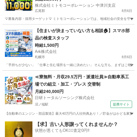
株式会社ミトモコーポレーション 中津川支店
み費用補助 💻スマホで簡単Web面接 💸日払い対応
広尾郡
8月6日
で急な出費も安心
💡募集内容・採用ターゲット💡 ミトモコーポレーションでは、地域社会の安全を守る交
北海道
広尾郡
警備員
無料
【住まいが決まっていない方も相談🏠】スマホ部
品の検査スタッフ
時給1,500円
Ark株式会社
札幌市
8月6日
「手持ちが少ない」 「仕事と住む場所を一緒に決めたい」 そんな方も、まずはご相談くだ
北海道
札幌市
工場
スタッフ
≪寮無料・月収29.5万円・派遣社員≫自動車系工
場での組立・加工・プレス 交替制
月給240,000円
日研トータルソーシング株式会社
沼ノ端駅
提携サイト
【自動車のエンジン・部品製造】最大40万円の入社特典あり！／貯金がはかどる家賃無
北海道
苫小牧市
沼ノ端駅
その他
【求】古い人形譲ってくれませんか？
状態が悪くてもOK🙆‍♀️査定0円‼️