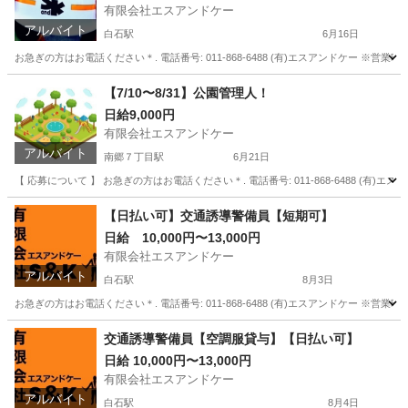
有限会社エスアンドケー
アルバイト
白石駅
6月16日
お急ぎの方はお電話ください＊. 電話番号: 011-868-6488 (有)エスアンドケー ※営業時間
北海道
札幌市
白石駅
警備員
登録制
【7/10〜8/31】公園管理人！
日給9,000円
有限会社エスアンドケー
アルバイト
南郷７丁目駅
6月21日
【 応募について 】 お急ぎの方はお電話ください＊. 電話番号: 011-868-6488 (有)エ
北海道
札幌市
南郷７丁目駅
警備員
スタッフ
【日払い可】交通誘導警備員【短期可】
日給 10,000円〜13,000円
有限会社エスアンドケー
アルバイト
白石駅
8月3日
お急ぎの方はお電話ください＊. 電話番号: 011-868-6488 (有)エスアンドケー ※営業時間
北海道
札幌市
白石駅
軽作業
スタッフ
交通誘導警備員【空調服貸与】【日払い可】
日給 10,000円〜13,000円
有限会社エスアンドケー
アルバイト
白石駅
8月4日