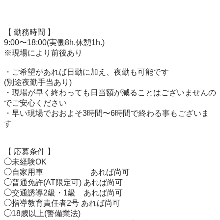
【 勤務時間 】 

9:00〜18:00(実働8h.休憩1h.) 

※現場により前後あり 

・ご希望があれば日勤に加え、夜勤も可能です 

(別途夜勤手当あり) 

・現場が早く終わっても日当額が減ることはございませんの
でご安心ください 

・早い現場でおおよそ3時間〜6時間で終わる事もございま
す 

【 応募条件 】 

◯未経験OK

◯自家用車　　　　　　あれば尚可 

◯普通免許(AT限定可) あれば尚可 

◯交通誘導2級・1級　あれば尚可 

◯指導教育責任者2号 あれば尚可 

◯18歳以上(警備業法) 
