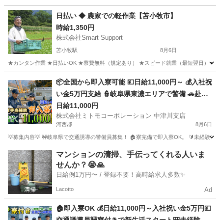
日払い ◆ 農家での軽作業【苫小牧市】
時給1,350円
株式会社Smart Support
苫小牧駅
8月6日
★カンタン作業 ★日払いOK ★寮費無料（規定あり） ★スピード就業（最短翌日） ■ 
北海道
苫小牧市
苫小牧駅
仕分け
雑草
📦全国から即入寮可能 💴日給11,000円～ 💰入社祝
い金5万円支給 👮岐阜県東濃エリアで警備 🚗赴任
費用はしっかり会社補助 🔰未経験大歓迎の充実研
日給11,000円
株式会社ミトモコーポレーション 中津川支店
修 💻スマホで簡単Web面接 👴シニア世代の再就職
河西郡
8月6日
を応援
💡募集内容💡 🚧岐阜県で交通誘導の警備員募集！ 🏠寮完備で即入寮OK。 🔰未経験
北海道
河西郡
警備員
給料
マンションの清掃、手伝ってくれる人いま
せんか？😭🙏
日給例1万円〜 / 登録不要！高時給求人多数✨
Lacotto
Ad
🏠即入寮OK 💰日給11,000円～入社祝い金5万円💴