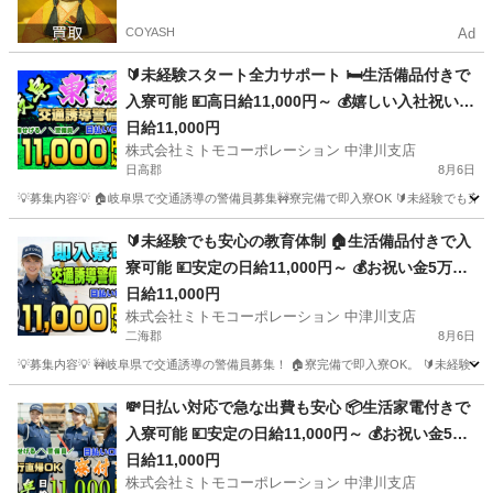
COYASH
Ad
🔰未経験スタート全力サポート 🛏️生活備品付きで
入寮可能 💴高日給11,000円～ 💰嬉しい入社祝い金
5万円 👮岐阜県東濃エリアで警備 🚅赴任旅費は会
日給11,000円
株式会社ミトモコーポレーション 中津川支店
社が補助 📱全国どこでもWeb面接対応 👴シニア世
日高郡
8月6日
代の再就職を応援
💡募集内容💡 🏠岐阜県で交通誘導の警備員募集🚧寮完備で即入寮OK 🔰未経験で
北海道
日高郡
警備員
無料
🔰未経験でも安心の教育体制 🏠生活備品付きで入
寮可能 💴安定の日給11,000円～ 💰お祝い金5万円
プレゼント 👮岐阜県中津川市で警備員 ✈️地方から
日給11,000円
株式会社ミトモコーポレーション 中津川支店
の乗り込み費用補助 💻自宅から便利なWeb面接 💸
二海郡
8月6日
毎日引き出せる日払いOK
💡募集内容💡 🚧岐阜県で交通誘導の警備員募集！ 🏠寮完備で即入寮OK。 🔰未経験
北海道
二海郡
警備員
無料
💸日払い対応で急な出費も安心 📦生活家電付きで
入寮可能 💴安定の日給11,000円～ 💰お祝い金5万
円プレゼント 🚧岐阜県で安定の警備スタッフ 🚗地
日給11,000円
株式会社ミトモコーポレーション 中津川支店
方からの乗り込み費用補助 🔰未経験でも安心の教