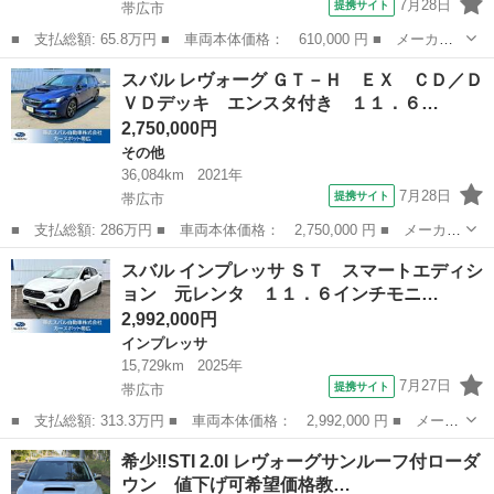
7月28日
提携サイト
帯広市
■ 支払総額: 65.8万円 ■ 車両本体価格： 610,000 円 ■ メーカー
名： スバル ■ 車種名： ステラ ■ グレード名： カスタムＲ
北海道
帯広市
ステラ
スバル レヴォーグ ＧＴ－Ｈ ＥＸ ＣＤ／Ｄ
Ｓ ４ＷＤ 事故歴無 保証付 タイミングチェーン ターボ 社外
ＶＤデッキ エンスタ付き １１．６…
ナビ フルセグ...
2,750,000円
その他
36,084km
2021年
7月28日
提携サイト
帯広市
■ 支払総額: 286万円 ■ 車両本体価格： 2,750,000 円 ■ メーカー
名： スバル ■ 車種名： レヴォーグ ■ グレード名： ＧＴ－
北海道
帯広市
その他
スバル インプレッサ ＳＴ スマートエディシ
Ｈ ＥＸ ＣＤ／ＤＶＤデッキ エンスタ付き １１．６インチモニ
ョン 元レンタ １１．６インチモニ…
ター Ｆ・Ｓ...
2,992,000円
インプレッサ
15,729km
2025年
7月27日
提携サイト
帯広市
■ 支払総額: 313.3万円 ■ 車両本体価格： 2,992,000 円 ■ メーカ
ー名： スバル ■ 車種名： インプレッサ ■ グレード名： Ｓ
北海道
帯広市
インプレッサ
希少‼️STI 2.0l レヴォーグサンルーフ付ローダ
Ｔ スマートエディション 元レンタ １１．６インチモニター ナ
ウン 値下げ可希望価格教…
ビ機能 マ...