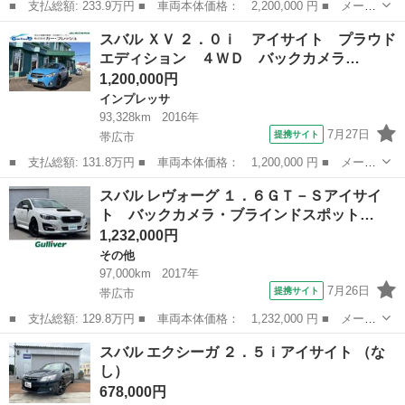
■ 支払総額: 233.9万円 ■ 車両本体価格： 2,200,000 円 ■ メーカ
ー名： スバル ■ 車種名： ＸＶ ■ グレード名： １．６ｉ－
北海道
帯広市
インプレッサ
スバル ＸＶ ２．０ｉ アイサイト プラウド
Ｌ ＥｙｅＳｉｇｈｔ ワンオーナー 後期型 パナソニック８イン
エディション ４ＷＤ バックカメラ…
チビルトイ...
1,200,000円
インプレッサ
93,328km
2016年
7月27日
提携サイト
帯広市
■ 支払総額: 131.8万円 ■ 車両本体価格： 1,200,000 円 ■ メーカ
ー名： スバル ■ 車種名： ＸＶ ■ グレード名： ２．０ｉ ア
北海道
帯広市
インプレッサ
スバル レヴォーグ １．６ＧＴ－Ｓアイサイ
イサイト プラウドエディション ４ＷＤ バックカメラ オートク
ト バックカメラ・ブラインドスポット…
ルーズコ...
1,232,000円
その他
97,000km
2017年
7月26日
提携サイト
帯広市
■ 支払総額: 129.8万円 ■ 車両本体価格： 1,232,000 円 ■ メーカ
ー名： スバル ■ 車種名： レヴォーグ ■ グレード名： １．６
北海道
帯広市
その他
スバル エクシーガ ２．５ｉアイサイト （な
ＧＴ－Ｓアイサイト バックカメラ・ブラインドスポットモニター・
し）
デジタル...
678,000円