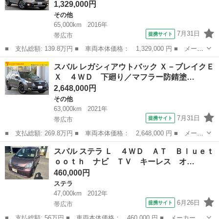
1,329,000円
その他
65,000km
2016年
7月31日
提携サイト
帯広市
■ 支払総額: 139.8万円 ■ 車両本体価格： 1,329,000 円 ■ メーカ
ー名： スバル ■ 車種名： レガシィアウトバック ■ グレード
北海道
帯広市
その他
スバル レガシィアウトバック Ｘ－ブレイクＥ
名： リミテッド ４ＷＤ 本州仕入 革シート ステアリングヒ
Ｘ ４ＷＤ 下廻り／マフラー防錆塗…
ーター 純...
2,648,000円
その他
63,000km
2021年
7月31日
提携サイト
帯広市
■ 支払総額: 269.8万円 ■ 車両本体価格： 2,648,000 円 ■ メーカ
ー名： スバル ■ 車種名： レガシィアウトバック ■ グレード
北海道
帯広市
その他
スバル ステラ Ｌ ４ＷＤ ＡＴ Ｂｌｕｅｔ
名： Ｘ－ブレイクＥＸ ４ＷＤ 下廻り／マフラー防錆塗装済 新
ｏｏｔｈ ナビ ＴＶ キーレス オ…
品バッテリ...
460,000円
ステラ
47,000km
2012年
6月26日
提携サイト
帯広市
■ 支払総額: 56万円 ■ 車両本体価格： 460,000 円 ■ メーカー