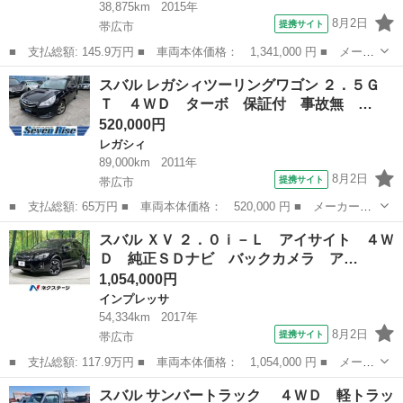
38,875km
2015年
8月2日
提携サイト
帯広市
■ 支払総額: 145.9万円 ■ 車両本体価格： 1,341,000 円 ■ メーカ
ー名： スバル ■ 車種名： フォレスター ■ グレード名： ２．
北海道
帯広市
フォレスター
スバル レガシィツーリングワゴン ２．５Ｇ
０ｉ－Ｌ アイサイト プラウドエディション ４ＷＤ 純正ＳＤナ
Ｔ ４ＷＤ ターボ 保証付 事故無 …
ビ バッ...
520,000円
レガシィ
89,000km
2011年
8月2日
提携サイト
帯広市
■ 支払総額: 65万円 ■ 車両本体価格： 520,000 円 ■ メーカー
名： スバル ■ 車種名： レガシィツーリングワゴン ■ グレード
北海道
帯広市
レガシィ
スバル ＸＶ ２．０ｉ－Ｌ アイサイト ４Ｗ
名： ２．５ＧＴ ４ＷＤ ターボ 保証付 事故無 社外メモリー
Ｄ 純正ＳＤナビ バックカメラ ア…
ナビ ＣＤ ＤＶ...
1,054,000円
インプレッサ
54,334km
2017年
8月2日
提携サイト
帯広市
■ 支払総額: 117.9万円 ■ 車両本体価格： 1,054,000 円 ■ メーカ
ー名： スバル ■ 車種名： ＸＶ ■ グレード名： ２．０ｉ－
北海道
帯広市
インプレッサ
スバル サンバートラック ４ＷＤ 軽トラッ
Ｌ アイサイト ４ＷＤ 純正ＳＤナビ バックカメラ アイサイト