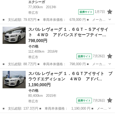
エクシーガ
77,000km
2013年
1月7日
提携サイト
帯広市
■ 支払総額: 79.8万円 ■ 車両本体価格： 678,000 円 ■ メーカー
名： スバル ■ 車種名： エクシーガ ■ グレード名： ２．５ｉ
北海道
帯広市
エクシーガ
スバル レヴォーグ １．６ＧＴ－Ｓアイサイ
アイサイト ■ 排気量： 2500cc ■ ドア枚数： 5D ■ ミッショ...
ト ４ＷＤ アドバンスドセーフティー…
798,000円
その他
112,400km
2016年
7月26日
提携サイト
帯広市
■ 支払総額: 88.7万円 ■ 車両本体価格： 798,000 円 ■ メーカー
名： スバル ■ 車種名： レヴォーグ ■ グレード名： １．６Ｇ
北海道
帯広市
その他
スバル レヴォーグ １．６ＧＴアイサイト プ
Ｔ－Ｓアイサイト ４ＷＤ アドバンスドセーフティーパッケージ
ラウドエディション ４ＷＤ アドバ…
プリクラッシ...
1,190,000円
その他
80,400km
2015年
7月26日
提携サイト
帯広市
■ 支払総額: 137.3万円 ■ 車両本体価格： 1,190,000 円 ■ メーカ
ー名： スバル ■ 車種名： レヴォーグ ■ グレード名： １．６