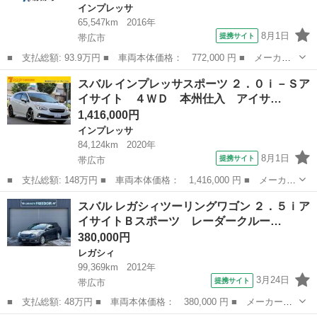
インプレッサ
65,547km
2016年
8月1日
提携サイト
帯広市
■ 支払総額: 93.9万円 ■ 車両本体価格： 772,000 円 ■ メーカー
名： スバル ■ 車種名： インプレッサスポーツ ■ グレード
北海道
帯広市
インプレッサ
スバル インプレッサスポーツ ２．０ｉ－Ｓア
名： １．６ｉ－Ｌアイサイト ４ＷＤ ＳＤナビ バック・サイド
イサイト ４ＷＤ 本州仕入 アイサ…
カメラ アイサイ...
1,416,000円
インプレッサ
84,124km
2020年
8月1日
提携サイト
帯広市
■ 支払総額: 148万円 ■ 車両本体価格： 1,416,000 円 ■ メーカー
名： スバル ■ 車種名： インプレッサスポーツ ■ グレード
北海道
帯広市
インプレッサ
スバル レガシィツーリングワゴン ２．５ｉア
名： ２．０ｉ－Ｓアイサイト ４ＷＤ 本州仕入 アイサイトコア
イサイトＢスポーツ レーダークルー…
テクノロジー ...
380,000円
レガシィ
99,369km
2012年
3月24日
提携サイト
帯広市
■ 支払総額: 48万円 ■ 車両本体価格： 380,000 円 ■ メーカー
名： スバル ■ 車種名： レガシィツーリングワゴン ■ グレード