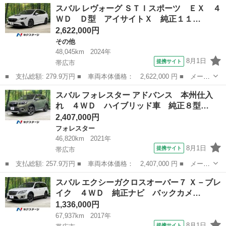
北海道
帯広市
レガシィ
スバル レヴォーグ ＳＴＩスポーツ ＥＸ ４
名： ２．５ｉアイサイトＢスポーツ レーダークルーズコントロー
ＷＤ Ｄ型 アイサイトＸ 純正１１…
ル バックカメラ...
2,622,000円
その他
48,045km
2024年
8月1日
提携サイト
帯広市
■ 支払総額: 279.9万円 ■ 車両本体価格： 2,622,000 円 ■ メーカ
ー名： スバル ■ 車種名： レヴォーグ ■ グレード名： ＳＴＩ
北海道
帯広市
その他
スバル フォレスター アドバンス 本州仕入
スポーツ ＥＸ ４ＷＤ Ｄ型 アイサイトＸ 純正１１インチナ
れ ４ＷＤ ハイブリッド車 純正８型…
ビ ハーマ...
2,407,000円
フォレスター
46,820km
2021年
8月1日
提携サイト
帯広市
■ 支払総額: 257.9万円 ■ 車両本体価格： 2,407,000 円 ■ メーカ
ー名： スバル ■ 車種名： フォレスター ■ グレード名： アド
北海道
帯広市
フォレスター
スバル エクシーガクロスオーバー７ Ｘ－ブレ
バンス 本州仕入れ ４ＷＤ ハイブリッド車 純正８型ナビ バッ
イク ４ＷＤ 純正ナビ バックカメ…
クカメラ...
1,336,000円
67,937km
2017年
8月1日
提携サイト