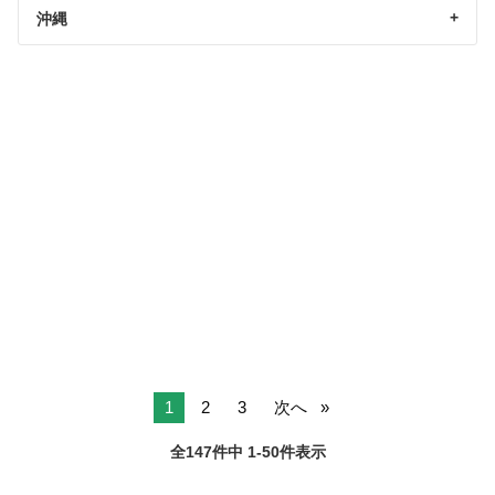
沖縄
1
2
3
次へ
全147件中 1-50件表示