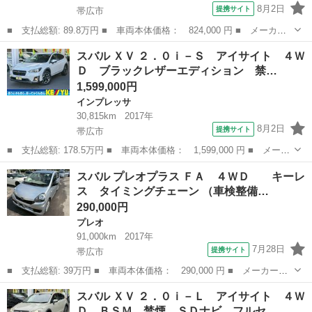
8月2日
提携サイト
帯広市
■ 支払総額: 89.8万円 ■ 車両本体価格： 824,000 円 ■ メーカー
名： スバル ■ 車種名： レヴォーグ ■ グレード名： １．６Ｇ
北海道
帯広市
その他
スバル ＸＶ ２．０ｉ－Ｓ アイサイト ４Ｗ
Ｔアイサイト ４ＷＤ アイサイトＶｅｒ３ リアビークルディテク
Ｄ ブラックレザーエディション 禁…
ション 全車...
1,599,000円
インプレッサ
30,815km
2017年
8月2日
提携サイト
帯広市
■ 支払総額: 178.5万円 ■ 車両本体価格： 1,599,000 円 ■ メーカ
ー名： スバル ■ 車種名： ＸＶ ■ グレード名： ２．０ｉ－
北海道
帯広市
インプレッサ
スバル プレオプラス ＦＡ ４ＷＤ キーレ
Ｓ アイサイト ４ＷＤ ブラックレザーエディション 禁煙 ８イ
ス タイミングチェーン （車検整備…
ンチＳＤナ...
290,000円
プレオ
91,000km
2017年
7月28日
提携サイト
帯広市
■ 支払総額: 39万円 ■ 車両本体価格： 290,000 円 ■ メーカー
名： スバル ■ 車種名： プレオプラス ■ グレード名： ＦＡ
北海道
帯広市
プレオ
スバル ＸＶ ２．０ｉ－Ｌ アイサイト ４Ｗ
４ＷＤ キーレス タイミングチェーン ■ 排気量： 660cc ■ ド
Ｄ ＢＳＭ 禁煙 ＳＤナビ フルセ…