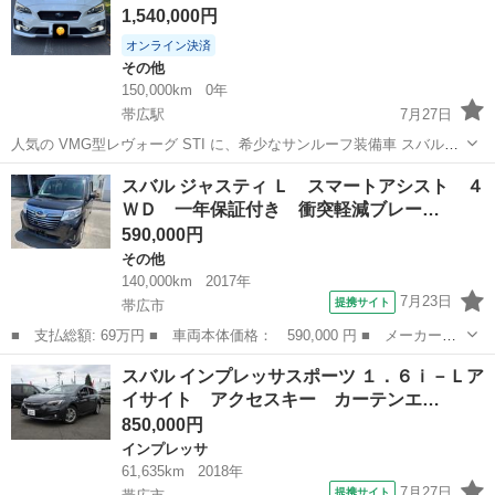
1,540,000円
オンライン決済
その他
150,000km
0年
帯広駅
7月27日
人気の VMG型レヴォーグ STI に、希少なサンルーフ装備車 スバル独
自の水平対向ターボエンジンとシンメトリカルAWDによる圧倒的な走
北海道
帯広市
帯広駅
その他
STI
スバル ジャスティ Ｌ スマートアシスト ４
行性能。 上質なインテリアとSTI専用チューニングによるスポーティ
ＷＤ 一年保証付き 衝突軽減ブレー…
な走り。 さらにサ...
590,000円
その他
140,000km
2017年
7月23日
提携サイト
帯広市
■ 支払総額: 69万円 ■ 車両本体価格： 590,000 円 ■ メーカー
名： スバル ■ 車種名： ジャスティ ■ グレード名： Ｌ スマ
北海道
帯広市
その他
スバル インプレッサスポーツ １．６ｉ－Ｌア
ートアシスト ４ＷＤ 一年保証付き 衝突軽減ブレーキ プッシュ
イサイト アクセスキー カーテンエ…
スタート 禁煙車...
850,000円
インプレッサ
61,635km
2018年
7月27日
提携サイト