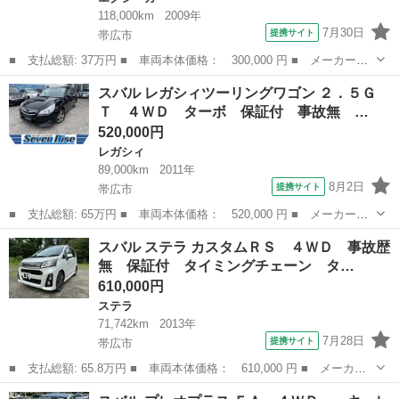
118,000km
2009年
7月30日
提携サイト
帯広市
■ 支払総額: 37万円 ■ 車両本体価格： 300,000 円 ■ メーカー
名： スバル ■ 車種名： エクシーガ ■ グレード名： ２．０Ｇ
北海道
帯広市
エクシーガ
スバル レガシィツーリングワゴン ２．５Ｇ
Ｔ ４ＷＤ ターボ ディスプレイオーディオ Ｂｌｕｅｔｏｏｔ
Ｔ ４ＷＤ ターボ 保証付 事故無 …
ｈ Ｂカメラ ＥＴ...
520,000円
レガシィ
89,000km
2011年
8月2日
提携サイト
帯広市
■ 支払総額: 65万円 ■ 車両本体価格： 520,000 円 ■ メーカー
名： スバル ■ 車種名： レガシィツーリングワゴン ■ グレード
北海道
帯広市
レガシィ
スバル ステラ カスタムＲＳ ４ＷＤ 事故歴
名： ２．５ＧＴ ４ＷＤ ターボ 保証付 事故無 社外メモリー
無 保証付 タイミングチェーン タ…
ナビ ＣＤ ＤＶ...
610,000円
ステラ
71,742km
2013年
7月28日
提携サイト
帯広市
■ 支払総額: 65.8万円 ■ 車両本体価格： 610,000 円 ■ メーカー
名： スバル ■ 車種名： ステラ ■ グレード名： カスタムＲ
北海道
帯広市
ステラ