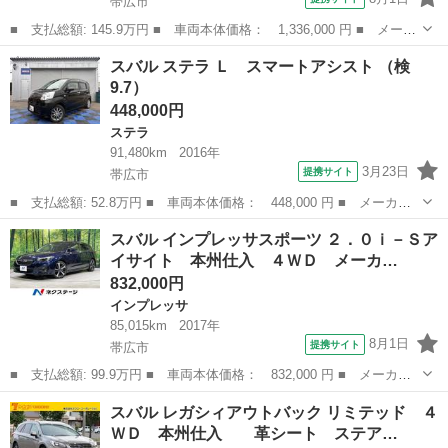
帯広市
■ 支払総額: 145.9万円 ■ 車両本体価格： 1,336,000 円 ■ メーカ
ー名： スバル ■ 車種名： エクシーガクロスオーバー７ ■ グレ
北海道
帯広市
スバル
スバル ステラ Ｌ スマートアシスト （検
ード名： Ｘ－ブレイク ４ＷＤ 純正ナビ バックカメラ アイサ
9.7）
イトＶｅ...
448,000円
ステラ
91,480km
2016年
3月23日
提携サイト
帯広市
■ 支払総額: 52.8万円 ■ 車両本体価格： 448,000 円 ■ メーカー
名： スバル ■ 車種名： ステラ ■ グレード名： Ｌ スマート
北海道
帯広市
ステラ
スバル インプレッサスポーツ ２．０ｉ－Ｓア
アシスト ■ 排気量： 660cc ■ ドア枚数： 5D ■ ミッション：...
イサイト 本州仕入 ４ＷＤ メーカ…
832,000円
インプレッサ
85,015km
2017年
8月1日
提携サイト
帯広市
■ 支払総額: 99.9万円 ■ 車両本体価格： 832,000 円 ■ メーカー
名： スバル ■ 車種名： インプレッサスポーツ ■ グレード
北海道
帯広市
インプレッサ
スバル レガシィアウトバック リミテッド ４
名： ２．０ｉ－Ｓアイサイト 本州仕入 ４ＷＤ メーカー８型ナ
ＷＤ 本州仕入 革シート ステア…
ビ ブラックレザ...