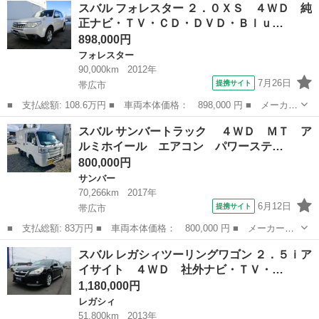
北海道
帯広市
その他
スバル フォレスター ２．０ＸＳ ４ＷＤ 純
ＧＴアイサイト プラウドエディション ４ＷＤ アドバンズドセー
正ナビ・ＴＶ・ＣＤ・ＤＶＤ・Ｂｌｕ…
フティー...
898,000円
フォレスター
90,000km
2012年
7月26日
提携サイト
帯広市
■ 支払総額: 108.6万円 ■ 車両本体価格： 898,000 円 ■ メーカー
名： スバル ■ 車種名： フォレスター ■ グレード名： ２．０
北海道
帯広市
フォレスター
スバル サンバートラック ４ＷＤ ＭＴ ア
ＸＳ ４ＷＤ 純正ナビ・ＴＶ・ＣＤ・ＤＶＤ・Ｂｌｕｅｔｏｏｔ
ルミホイール エアコン パワーステ…
ｈ バックカ...
800,000円
サンバー
70,266km
2017年
6月12日
提携サイト
帯広市
■ 支払総額: 83万円 ■ 車両本体価格： 800,000 円 ■ メーカー
名： スバル ■ 車種名： サンバートラック ■ グレード名：
北海道
帯広市
サンバー
スバル レガシィツーリングワゴン ２．５ｉア
４ＷＤ ＭＴ アルミホイール エアコン パワーステアリング 運
イサイト ４ＷＤ 社外ナビ・ＴＶ・…
転席エアバッグ ...
1,180,000円
レガシィ
51,800km
2013年