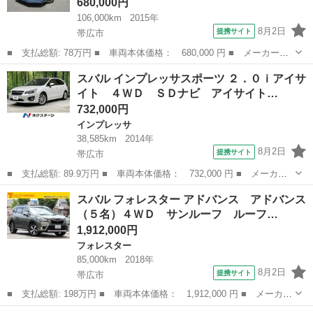
680,000円
106,000km
2015年
8月2日
提携サイト
帯広市
■ 支払総額: 78万円 ■ 車両本体価格： 680,000 円 ■ メーカー
名： スバル ■ 車種名： インプレッサスポーツハイブリッド ■
北海道
帯広市
スバル
スバル インプレッサスポーツ ２．０ｉアイサ
グレード名： ハイブリッド２．０ｉ－Ｓアイサイト ナビ バック
イト ４ＷＤ ＳＤナビ アイサイト…
カメラ エンジン...
732,000円
インプレッサ
38,585km
2014年
8月2日
提携サイト
帯広市
■ 支払総額: 89.9万円 ■ 車両本体価格： 732,000 円 ■ メーカー
名： スバル ■ 車種名： インプレッサスポーツ ■ グレード
北海道
帯広市
インプレッサ
スバル フォレスター アドバンス アドバンス
名： ２．０ｉアイサイト ４ＷＤ ＳＤナビ アイサイトｖｅｒ
（５名）４ＷＤ サンルーフ ルーフ…
２ バックカメラ ...
1,912,000円
フォレスター
85,000km
2018年
8月2日
提携サイト
帯広市
■ 支払総額: 198万円 ■ 車両本体価格： 1,912,000 円 ■ メーカー
名： スバル ■ 車種名： フォレスター ■ グレード名： アドバ
北海道
帯広市
フォレスター