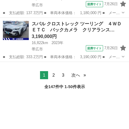
7月26日
提携サイト
帯広市
■ 支払総額: 137.3万円 ■ 車両本体価格： 1,180,000 円 ■ メーカ
ー名： スバル ■ 車種名： レガシィツーリングワゴン ■ グレー
北海道
帯広市
レガシィ
スバル クロストレック ツーリング ４ＷＤ
ド名： ２．５ｉアイサイト ４ＷＤ 社外ナビ・ＴＶ・ＣＤ・ＤＶ
ＥＴＣ バックカメラ クリアランス…
Ｄ Ｂカ...
3,190,000円
16,822km
2023年
7月26日
提携サイト
帯広市
■ 支払総額: 333.2万円 ■ 車両本体価格： 3,190,000 円 ■ メーカ
ー名： スバル ■ 車種名： クロストレック ■ グレード名： ツ
北海道
帯広市
スバル
ーリング ４ＷＤ ＥＴＣ バックカメラ クリアランスソナー オ
ートクル...
1
2
3
次へ
全147件中 1-50件表示