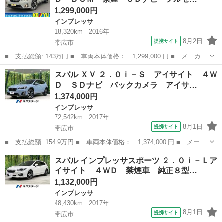
ア枚数...
1,299,000円
インプレッサ
18,320km
2016年
8月2日
提携サイト
帯広市
■ 支払総額: 143万円 ■ 車両本体価格： 1,299,000 円 ■ メーカー
名： スバル ■ 車種名： ＸＶ ■ グレード名： ２．０ｉ－Ｌ
北海道
帯広市
インプレッサ
スバル ＸＶ ２．０ｉ－Ｓ アイサイト ４Ｗ
アイサイト ４ＷＤ ＢＳＭ 禁煙 ＳＤナビ フルセグＴＶ ＢＬ
Ｄ ＳＤナビ バックカメラ アイサ…
ｕｅｔｏｏ...
1,374,000円
インプレッサ
72,542km
2017年
8月1日
提携サイト
帯広市
■ 支払総額: 154.9万円 ■ 車両本体価格： 1,374,000 円 ■ メーカ
ー名： スバル ■ 車種名： ＸＶ ■ グレード名： ２．０ｉ－
北海道
帯広市
インプレッサ
スバル インプレッサスポーツ ２．０ｉ－Ｌア
Ｓ アイサイト ４ＷＤ ＳＤナビ バックカメラ アイサイトＶｅ
イサイト ４ＷＤ 禁煙車 純正８型…
ｒ３ レー...
1,132,000円
インプレッサ
48,430km
2017年
8月1日
提携サイト
帯広市