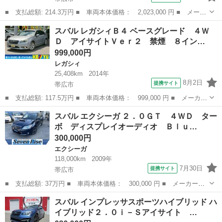
■ 支払総額: 214.3万円 ■ 車両本体価格： 2,023,000 円 ■ メーカ
ー名： スバル ■ 車種名： フォレスター ■ グレード名： Ｘ－
北海道
帯広市
フォレスター
スバル レガシィＢ４ ベースグレード ４Ｗ
ブレイク ４ＷＤ 純正ＳＤナビ バックカメラ アイサイトコアテ
Ｄ アイサイトＶｅｒ２ 禁煙 ８イン…
クノロジ...
999,000円
レガシィ
25,408km
2014年
8月2日
提携サイト
帯広市
■ 支払総額: 117.5万円 ■ 車両本体価格： 999,000 円 ■ メーカー
名： スバル ■ 車種名： レガシィＢ４ ■ グレード名： ベース
北海道
帯広市
レガシィ
スバル エクシーガ ２．０ＧＴ ４ＷＤ ター
グレード ４ＷＤ アイサイトＶｅｒ２ 禁煙 ８インチＳＤナビ
ボ ディスプレイオーディオ Ｂｌｕ…
フルセグＴ...
300,000円
エクシーガ
118,000km
2009年
7月30日
提携サイト
帯広市
■ 支払総額: 37万円 ■ 車両本体価格： 300,000 円 ■ メーカー
名： スバル ■ 車種名： エクシーガ ■ グレード名： ２．０Ｇ
北海道
帯広市
エクシーガ
スバル インプレッサスポーツハイブリッド ハ
Ｔ ４ＷＤ ターボ ディスプレイオーディオ Ｂｌｕｅｔｏｏｔ
イブリッド２．０ｉ－Ｓアイサイト …
ｈ Ｂカメラ ＥＴ...