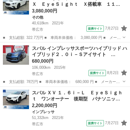
Ｘ ＥｙｅＳｉｇｈｔ Ｘ搭載車 １１…
ナソニック...
3,080,000円
その他
40,618km
2021年
7月27日
提携サイト
帯広市
■ 支払総額: 322.7万円 ■ 車両本体価格： 3,080,000 円 ■ メーカ
ー名： スバル ■ 車種名： レヴォーグ ■ グレード名： ＳＴ
北海道
帯広市
その他
スバル インプレッサスポーツハイブリッド ハ
Ｉ Ｓｐｏｒｔ ＥＸ ＥｙｅＳｉｇｈｔ Ｘ搭載車 １１．６イン
イブリッド２．０ｉ－Ｓアイサイト …
チモニター...
680,000円
106,000km
2015年
8月2日
提携サイト
帯広市
■ 支払総額: 78万円 ■ 車両本体価格： 680,000 円 ■ メーカー
名： スバル ■ 車種名： インプレッサスポーツハイブリッド ■
北海道
帯広市
スバル
スバル ＸＶ １．６ｉ－Ｌ ＥｙｅＳｉｇｈ
グレード名： ハイブリッド２．０ｉ－Ｓアイサイト ナビ バック
ｔ ワンオーナー 後期型 パナソニッ…
カメラ エンジン...
2,200,000円
インプレッサ
51,332km
2021年
7月27日
提携サイト
帯広市