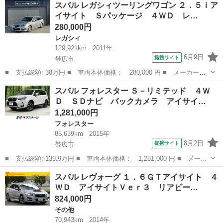
スバル レガシィツーリングワゴン ２．５ｉア
ンス アドバンス（５名）４ＷＤ サンルーフ ルーフレール パワ
イサイト Ｓパッケージ ４ＷＤ レ…
ーバックド...
280,000円
レガシィ
129,921km
2011年
6月9日
提携サイト
帯広市
■ 支払総額: 38万円 ■ 車両本体価格： 280,000 円 ■ メーカー
名： スバル ■ 車種名： レガシィツーリングワゴン ■ グレード
北海道
帯広市
レガシィ
スバル フォレスター Ｓ－リミテッド ４Ｗ
名： ２．５ｉアイサイト Ｓパッケージ ４ＷＤ レーダークルー
Ｄ ＳＤナビ バックカメラ アイサイ…
ズコントロール ...
1,281,000円
フォレスター
85,639km
2015年
8月2日
提携サイト
帯広市
■ 支払総額: 139.9万円 ■ 車両本体価格： 1,281,000 円 ■ メーカ
ー名： スバル ■ 車種名： フォレスター ■ グレード名： Ｓ－
北海道
帯広市
フォレスター
スバル レヴォーグ １．６ＧＴアイサイト ４
リミテッド ４ＷＤ ＳＤナビ バックカメラ アイサイトＶｅｒ
ＷＤ アイサイトＶｅｒ３ リアビー…
３ レーダ...
824,000円
その他
70,943km
2014年