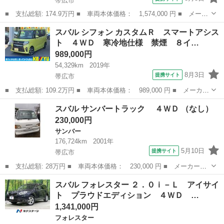
帯広市
■ 支払総額: 174.9万円 ■ 車両本体価格： 1,574,000 円 ■ メーカ
ー名： スバル ■ 車種名： ＸＶ ■ グレード名： アドバンス
北海道
帯広市
インプレッサ
スバル シフォン カスタムＲ スマートアシス
４ＷＤ ハイブリッド車 ＤＩＡＴＯＮＥサウンドナビ サイド・バ
ト ４ＷＤ 寒冷地仕様 禁煙 ８イ…
ックカメ...
989,000円
54,329km
2019年
8月3日
提携サイト
帯広市
■ 支払総額: 109.2万円 ■ 車両本体価格： 989,000 円 ■ メーカー
名： スバル ■ 車種名： シフォン ■ グレード名： カスタム
北海道
帯広市
スバル
スバル サンバートラック ４ＷＤ （なし）
Ｒ スマートアシスト ４ＷＤ 寒冷地仕様 禁煙 ８インチナビ
230,000円
両側電動スラ...
サンバー
176,724km
2001年
5月10日
提携サイト
帯広市
■ 支払総額: 28万円 ■ 車両本体価格： 230,000 円 ■ メーカー
名： スバル ■ 車種名： サンバートラック ■ グレード名：
北海道
帯広市
サンバー
スバル フォレスター ２．０ｉ－Ｌ アイサイ
４ＷＤ ■ 排気量： 660cc ■ ドア枚数： 2D ■ ミッション：
ト プラウドエディション ４ＷＤ …
MT...
1,341,000円
フォレスター