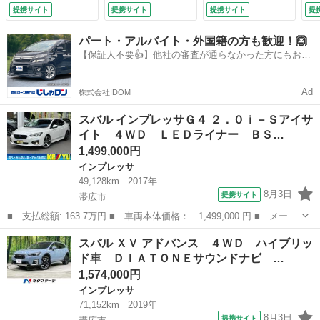
Ｄナビ フルセグＴ
コアテクノロジー
フルセグＴＶ Ｂｌ
提携サイト
提携サイト
提携サイト
提
Ｖ Ｂｌｕｅｔｏｏ
レーダークルーズ
ｕｅｔｏｏｔｈ バ
ｔｈ バックカメ
禁煙車 パワーシー
ックカメラ シート
パート・アルバイト・外国籍の方も歓迎！🙆
ラ ＥＴＣ２．０
ト ドラレコ スマ
ヒーター パーキン
【保証人不要👍】他社の審査が通らなかった方にもおす
ヒーター付き電動黒
ートキー ＬＥＤヘ
グセンサー スマー
すめ✨
革シート 追従型ク
ッド 純正１８イン
トキー ＬＥＤヘッ
ルコン ＬＥＤライ
チアルミ （車検整
ドライト シーケン
Ad
株式会社IDOM
ト フォグ オート
備付）
シャルウィンカー
ライト 純正アル
純正アルミ （な
スバル インプレッサＧ４ ２．０ｉ－Ｓアイサ
ミ スマートキー
し）
イト ４ＷＤ ＬＥＤライナー ＢＳ…
（検10.4）
1,499,000円
インプレッサ
49,128km
2017年
8月3日
提携サイト
帯広市
■ 支払総額: 163.7万円 ■ 車両本体価格： 1,499,000 円 ■ メーカ
ー名： スバル ■ 車種名： インプレッサＧ４ ■ グレード名：
北海道
帯広市
インプレッサ
スバル ＸＶ アドバンス ４ＷＤ ハイブリッ
２．０ｉ－Ｓアイサイト ４ＷＤ ＬＥＤライナー ＢＳＭ 禁煙
ド車 ＤＩＡＴＯＮＥサウンドナビ …
後期型 ...
1,574,000円
インプレッサ
71,152km
2019年
8月3日
提携サイト