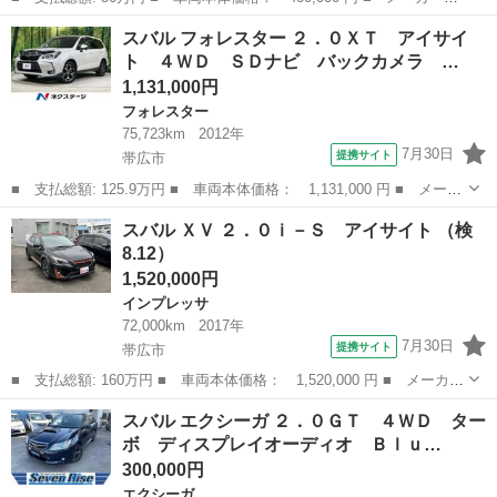
名： スバル ■ 車種名： ステラ ■ グレード名： Ｌ ４ＷＤ
北海道
帯広市
ステラ
スバル フォレスター ２．０ＸＴ アイサイ
ＡＴ Ｂｌｕｅｔｏｏｔｈ ナビ ＴＶ キーレス オートエアコ
ト ４ＷＤ ＳＤナビ バックカメラ …
ン タイミングチェ...
1,131,000円
フォレスター
75,723km
2012年
7月30日
提携サイト
帯広市
■ 支払総額: 125.9万円 ■ 車両本体価格： 1,131,000 円 ■ メーカ
ー名： スバル ■ 車種名： フォレスター ■ グレード名： ２．
北海道
帯広市
フォレスター
スバル ＸＶ ２．０ｉ－Ｓ アイサイト （検
０ＸＴ アイサイト ４ＷＤ ＳＤナビ バックカメラ アイサイト
8.12）
Ｖｅｒ２...
1,520,000円
インプレッサ
72,000km
2017年
7月30日
提携サイト
帯広市
■ 支払総額: 160万円 ■ 車両本体価格： 1,520,000 円 ■ メーカー
名： スバル ■ 車種名： ＸＶ ■ グレード名： ２．０ｉ－Ｓ
北海道
帯広市
インプレッサ
スバル エクシーガ ２．０ＧＴ ４ＷＤ ター
アイサイト ■ 排気量： 2000cc ■ ドア枚数： 5D ■ ミッシ...
ボ ディスプレイオーディオ Ｂｌｕ…
300,000円
エクシーガ