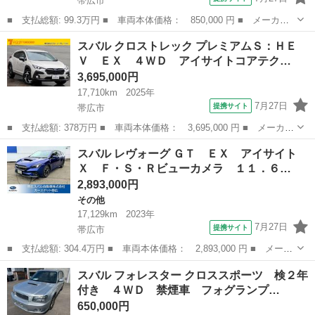
帯広市
■ 支払総額: 99.3万円 ■ 車両本体価格： 850,000 円 ■ メーカー
名： スバル ■ 車種名： インプレッサスポーツ ■ グレード
北海道
帯広市
インプレッサ
スバル クロストレック プレミアムＳ：ＨＥ
名： １．６ｉ－Ｌアイサイト アクセスキー カーテンエアバッ
Ｖ ＥＸ ４ＷＤ アイサイトコアテク…
ク Ｂｌｕｅｔｏｏ...
3,695,000円
17,710km
2025年
7月27日
提携サイト
帯広市
■ 支払総額: 378万円 ■ 車両本体価格： 3,695,000 円 ■ メーカー
名： スバル ■ 車種名： クロストレック ■ グレード名： プレ
北海道
帯広市
スバル
スバル レヴォーグ ＧＴ ＥＸ アイサイト
ミアムＳ：ＨＥＶ ＥＸ ４ＷＤ アイサイトコアテクノロジー セ
Ｘ Ｆ・Ｓ・Ｒビューカメラ １１．６…
イフティ＋...
2,893,000円
その他
17,129km
2023年
7月27日
提携サイト
帯広市
■ 支払総額: 304.4万円 ■ 車両本体価格： 2,893,000 円 ■ メーカ
ー名： スバル ■ 車種名： レヴォーグ ■ グレード名： ＧＴ
北海道
帯広市
その他
スバル フォレスター クロススポーツ 検２年
ＥＸ アイサイトＸ Ｆ・Ｓ・Ｒビューカメラ １１．６インチモニ
付き ４ＷＤ 禁煙車 フォグランプ…
ター Ｆ...
650,000円