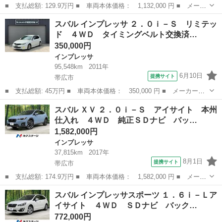
■ 支払総額: 129.9万円 ■ 車両本体価格： 1,132,000 円 ■ メーカ
ー名： スバル ■ 車種名： インプレッサスポーツ ■ グレード
北海道
帯広市
インプレッサ
スバル インプレッサ ２．０ｉ－Ｓ リミテッ
名： ２．０ｉ－Ｌアイサイト ４ＷＤ 禁煙車 純正８型ナビ バ
ド ４ＷＤ タイミングベルト交換済…
ックカメラ...
350,000円
インプレッサ
95,548km
2011年
6月10日
提携サイト
帯広市
■ 支払総額: 45万円 ■ 車両本体価格： 350,000 円 ■ メーカー
名： スバル ■ 車種名： インプレッサ ■ グレード名： ２．０
北海道
帯広市
インプレッサ
スバル ＸＶ ２．０ｉ－Ｓ アイサイト 本州
ｉ－Ｓ リミテッド ４ＷＤ タイミングベルト交換済み ＨＤＤナ
仕入れ ４ＷＤ 純正ＳＤナビ バッ…
ビ 地デジＴＶ ...
1,582,000円
インプレッサ
37,815km
2017年
8月1日
提携サイト
帯広市
■ 支払総額: 174.9万円 ■ 車両本体価格： 1,582,000 円 ■ メーカ
ー名： スバル ■ 車種名： ＸＶ ■ グレード名： ２．０ｉ－
北海道
帯広市
インプレッサ
スバル インプレッサスポーツ １．６ｉ－Ｌア
Ｓ アイサイト 本州仕入れ ４ＷＤ 純正ＳＤナビ バックカメ
イサイト ４ＷＤ ＳＤナビ バック…
ラ アイサイ...
772,000円