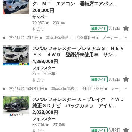
ク ＭＴ エアコン 運転席エアバッ…
Ｖｅｒ３ ...
200,000円
サンバー
79,037km
2001年
3月2日
提携サイト
帯広市
■ 支払総額: 28万円 ■ 車両本体価格： 200,000 円 ■ メーカー
名： スバル ■ 車種名： サンバートラック ■ グレード名：
北海道
帯広市
サンバー
スバル フォレスター プレミアムＳ：ＨＥＶ
４ＷＤ 軽トラック ＭＴ エアコン 運転席エアバッグ 助手席エ
ＥＸ ４ＷＤ 登録済未使用車 サン…
アバッグ ＣＤ ...
4,899,000円
フォレスター
8km
2026年
8月2日
提携サイト
帯広市
■ 支払総額: 504.4万円 ■ 車両本体価格： 4,899,000 円 ■ メーカ
ー名： スバル ■ 車種名： フォレスター ■ グレード名： プレ
北海道
帯広市
フォレスター
スバル フォレスター Ｘ－ブレイク ４ＷＤ
ミアムＳ：ＨＥＶ ＥＸ ４ＷＤ 登録済未使用車 サンルーフ ハ
純正ＳＤナビ バックカメラ アイサ…
ーマンカ...
2,023,000円
フォレスター
66,204km
2018年
8月2日
提携サイト
帯広市