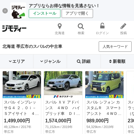
アプリならお得な情報を見逃さない！
インストール
アプリで開く
北海道
検索
ログイン
投稿
北海道 帯広市のスバルの中古車
人気キーワード
エリア
ジャンル
詳細
新着順
スバル インプレッ
スバル ＸＶ アドバ
スバル シフォン カ
ス
サＧ４ ２．０ｉ－
ンス ４ＷＤ ハイ
スタムＲ スマート
ラ
Ｓアイサイト ４Ｗ
ブリッド車 ＤＩＡ
アシスト ４ＷＤ
（
Ｄ ＬＥＤライナ
ＴＯＮＥサウンドナ
寒冷地仕様 禁煙
1,499,000円
1,574,000円
989,000円
23
ー ＢＳＭ 禁煙
ビ サイド・バック
８インチナビ 両側
49,128km / 2017年
71,152km / 2019年
54,329km / 2019年
176
後期型 ８インチＳ
カメラ アイサイト
電動スライドドア
帯広市
帯広市
帯広市
帯