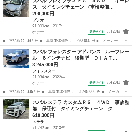
スバル プレオプラス ＦＡ ４ＷＤ キーレ
Ｓ ４ＷＤ 事故歴無 保証付 タイミングチェーン ターボ 社外
ス タイミングチェーン （車検整備…
ナビ フルセグ...
290,000円
プレオ
91,000km
2017年
7月28日
提携サイト
帯広市
■ 支払総額: 39万円 ■ 車両本体価格： 290,000 円 ■ メーカー
名： スバル ■ 車種名： プレオプラス ■ グレード名： ＦＡ
北海道
帯広市
プレオ
スバル フォレスター アドバンス ルーフレー
４ＷＤ キーレス タイミングチェーン ■ 排気量： 660cc ■ ド
ル ８インチナビ 後期型 ＤＩＡＴ…
ア枚数...
3,245,000円
フォレスター
21,034km
2022年
7月28日
提携サイト
帯広市
■ 支払総額: 335万円 ■ 車両本体価格： 3,245,000 円 ■ メーカー
名： スバル ■ 車種名： フォレスター ■ グレード名： アドバ
北海道
帯広市
フォレスター
スバル ステラ カスタムＲＳ ４ＷＤ 事故歴
ンス ルーフレール ８インチナビ 後期型 ＤＩＡＴＯＮＥ８イン
無 保証付 タイミングチェーン タ…
チビルトイ...
610,000円
ステラ
71,742km
2013年