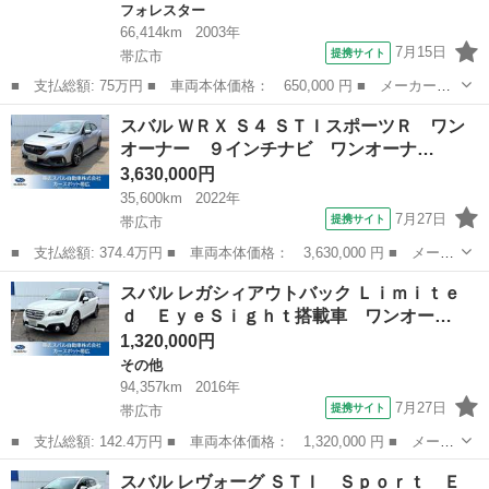
フォレスター
66,414km
2003年
7月15日
提携サイト
帯広市
■ 支払総額: 75万円 ■ 車両本体価格： 650,000 円 ■ メーカー
名： スバル ■ 車種名： フォレスター ■ グレード名： クロス
北海道
帯広市
フォレスター
スバル ＷＲＸ Ｓ４ ＳＴＩスポーツＲ ワン
スポーツ 検２年付き ４ＷＤ 禁煙車 フォグランプ パドルシフ
オーナー ９インチナビ ワンオーナ…
ト ＳＴＩマフラ...
3,630,000円
35,600km
2022年
7月27日
提携サイト
帯広市
■ 支払総額: 374.4万円 ■ 車両本体価格： 3,630,000 円 ■ メーカ
ー名： スバル ■ 車種名： ＷＲＸ Ｓ４ ■ グレード名： ＳＴＩ
北海道
帯広市
スバル
スバル レガシィアウトバック Ｌｉｍｉｔｅ
スポーツＲ ワンオーナー ９インチナビ ワンオーナー パナソニ
ｄ ＥｙｅＳｉｇｈｔ搭載車 ワンオー…
ック９...
1,320,000円
その他
94,357km
2016年
7月27日
提携サイト
帯広市
■ 支払総額: 142.4万円 ■ 車両本体価格： 1,320,000 円 ■ メーカ
ー名： スバル ■ 車種名： レガシィアウトバック ■ グレード
北海道
帯広市
その他
スバル レヴォーグ ＳＴＩ Ｓｐｏｒｔ Ｅ
名： Ｌｉｍｉｔｅｄ ＥｙｅＳｉｇｈｔ搭載車 ワンオーナー パ