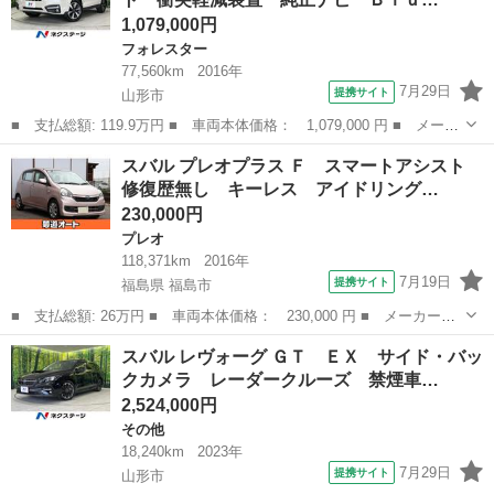
キー 純...
1,079,000円
フォレスター
77,560km
2016年
7月29日
提携サイト
山形市
■ 支払総額: 119.9万円 ■ 車両本体価格： 1,079,000 円 ■ メーカ
ー名： スバル ■ 車種名： フォレスター ■ グレード名： ２．
山形
山形市
フォレスター
スバル プレオプラス Ｆ スマートアシスト
０ｉ－Ｌ アイサイト 衝突軽減装置 純正ナビ Ｂｌｕｅｔｏｏｔ
修復歴無し キーレス アイドリング…
ｈ フル...
230,000円
プレオ
118,371km
2016年
7月19日
提携サイト
福島県 福島市
■ 支払総額: 26万円 ■ 車両本体価格： 230,000 円 ■ メーカー
名： スバル ■ 車種名： プレオプラス ■ グレード名： Ｆ ス
福島
福島市
プレオ
スバル レヴォーグ ＧＴ ＥＸ サイド・バッ
マートアシスト 修復歴無し キーレス アイドリングストップ ス
クカメラ レーダークルーズ 禁煙車…
マートアシスト ...
2,524,000円
その他
18,240km
2023年
7月29日
提携サイト
山形市