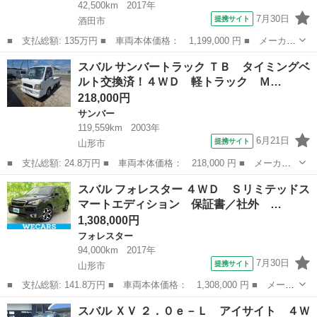
42,500km
2017年
7月30日
提携サイト
酒田市
■ 支払総額: 135万円 ■ 車両本体価格： 1,199,000 円 ■ メーカー
名： スバル ■ 車種名： インプレッサＧ４ ■ グレード名：
山形
酒田市
インプレッサ
スバル サンバートラック ＴＢ タイミングベ
２．０ｉ－Ｌ アイサイト 純正ナビ フルセグＴＶ Ｂｌｕｅｔｏ
ルト交換済！４ＷＤ 軽トラック Ｍ…
ｏｔｈ接続可...
218,000円
サンバー
119,559km
2003年
6月21日
提携サイト
山形市
■ 支払総額: 24.8万円 ■ 車両本体価格： 218,000 円 ■ メーカー
名： スバル ■ 車種名： サンバートラック ■ グレード名： Ｔ
山形
山形市
サンバー
スバル フォレスター ４ＷＤ Ｓリミテッドス
Ｂ タイミングベルト交換済！４ＷＤ 軽トラック ＭＴ 運転席エ
マートエディション 保証書／社外 …
アバッグ ■...
1,308,000円
フォレスター
94,000km
2017年
7月30日
提携サイト
山形市
■ 支払総額: 141.8万円 ■ 車両本体価格： 1,308,000 円 ■ メーカ
ー名： スバル ■ 車種名： フォレスター ■ グレード名： ４Ｗ
山形
山形市
フォレスター
スバル ＸＶ ２．０ｅ－Ｌ アイサイト ４Ｗ
Ｄ Ｓリミテッドスマートエディション 保証書／社外 ＳＤナビ／