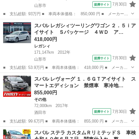
7月30日
提携サイト
山形市
■ 支払総額: 93万円 ■ 車両本体価格： 850,000 円 ■ メーカー
名： スバル ■ 車種名： サンバーバン ■ グレード名： ＶＢ
山形
山形市
サンバー
スバル レガシィツーリングワゴン ２．５ｉア
４ＷＤ ■ 排気量： 660cc ■ ドア枚数： 5D ■ ミッション：
イサイト Ｓパッケージ ４ＷＤ ア…
AT...
418,000円
レガシィ
171,147km
2012年
7月30日
提携サイト
山形市
■ 支払総額: 53.9万円 ■ 車両本体価格： 418,000 円 ■ メーカー
名： スバル ■ 車種名： レガシィツーリングワゴン ■ グレード
山形
山形市
レガシィ
スバル レヴォーグ １．６ＧＴアイサイト ス
名： ２．５ｉアイサイト Ｓパッケージ ４ＷＤ アイサイト 衝
マートエディション 禁煙車 寒冷地…
突軽減 レー...
855,000円
その他
72,000km
2017年
7月30日
提携サイト
酒田市
■ 支払総額: 99.6万円 ■ 車両本体価格： 855,000 円 ■ メーカー
名： スバル ■ 車種名： レヴォーグ ■ グレード名： １．６Ｇ
山形
酒田市
その他
スバル ステラ カスタムＲリミテッドＳ 車検
Ｔアイサイト スマートエディション 禁煙車 寒冷地仕様 アプラ