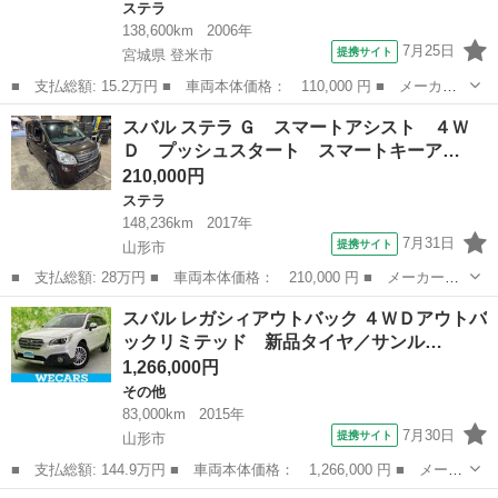
ステラ
138,600km
2006年
7月25日
提携サイト
宮城県 登米市
■ 支払総額: 15.2万円 ■ 車両本体価格： 110,000 円 ■ メーカー
名： スバル ■ 車種名： ステラ ■ グレード名： カスタムＲ
宮城
登米市
ステラ
スバル ステラ Ｇ スマートアシスト ４Ｗ
アイボリーセレクション オートマ２ＷＤ・走行１３８６００ｋｍ・
Ｄ プッシュスタート スマートキーア…
車検９年７月...
210,000円
ステラ
148,236km
2017年
7月31日
提携サイト
山形市
■ 支払総額: 28万円 ■ 車両本体価格： 210,000 円 ■ メーカー
名： スバル ■ 車種名： ステラ ■ グレード名： Ｇ スマート
山形
山形市
ステラ
スバル レガシィアウトバック ４ＷＤアウトバ
アシスト ４ＷＤ プッシュスタート スマートキーアイドリングス
ックリミテッド 新品タイヤ／サンル…
トップ ステアリ...
1,266,000円
その他
83,000km
2015年
7月30日
提携サイト
山形市
■ 支払総額: 144.9万円 ■ 車両本体価格： 1,266,000 円 ■ メーカ
ー名： スバル ■ 車種名： レガシィアウトバック ■ グレード