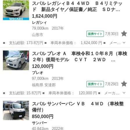
山形
山形市
その他
スバル レガシィＢ４ ４ＷＤ Ｂ４リミテッ
名： ４ＷＤアウトバックリミテッド 新品タイヤ／サンルーフ／保
ド 新品タイヤ／保証書／純正 ＳＤナ…
証書／純正...
1,624,000円
レガシィ
79,000km
2017年
7月30日
提携サイト
山形市
■ 支払総額: 173.8万円 ■ 車両本体価格： 1,624,000 円 ■ メーカ
ー名： スバル ■ 車種名： レガシィＢ４ ■ グレード名： ４Ｗ
山形
山形市
レガシィ
スバル プレオ Ａ 車検令和１０年８月（車検
Ｄ Ｂ４リミテッド 新品タイヤ／保証書／純正 ＳＤナビ／衝突安
２年）後期モデル ＣＶＴ ２ＷＤ …
全装置／...
120,000円
プレオ
97,000km
2013年
7月29日
提携サイト
福島県 安達郡
■ 支払総額: 15.8万円 ■ 車両本体価格： 120,000 円 ■ メーカー
名： スバル ■ 車種名： プレオ ■ グレード名： Ａ 車検令和
福島
安達郡
プレオ
スバル サンバーバン ＶＢ ４ＷＤ （車検整
１０年８月（車検２年）後期モデル ＣＶＴ ２ＷＤ ＦＦ 社外オ
備付）
ーディオ ダ...
850,000円
サンバー
40,841km
2022年