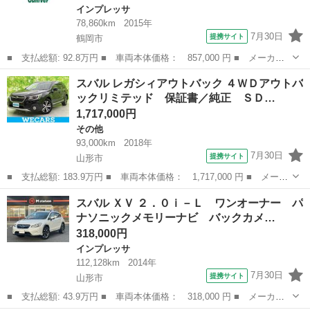
インプレッサ
78,860km
2015年
7月30日
提携サイト
鶴岡市
■ 支払総額: 92.8万円 ■ 車両本体価格： 857,000 円 ■ メーカー
名： スバル ■ 車種名： ＸＶ ■ グレード名： ２．０ｉ－Ｌ
山形
鶴岡市
インプレッサ
スバル レガシィアウトバック ４ＷＤアウトバ
アイサイト ４ＷＤ 衝突軽減システム 純正ＳＤナビ ＣＤ ＤＶ
ックリミテッド 保証書／純正 ＳＤ…
Ｄ ＢＴ フ...
1,717,000円
その他
93,000km
2018年
7月30日
提携サイト
山形市
■ 支払総額: 183.9万円 ■ 車両本体価格： 1,717,000 円 ■ メーカ
ー名： スバル ■ 車種名： レガシィアウトバック ■ グレード
山形
山形市
その他
スバル ＸＶ ２．０ｉ－Ｌ ワンオーナー パ
名： ４ＷＤアウトバックリミテッド 保証書／純正 ＳＤナビ／衝
ナソニックメモリーナビ バックカメ…
突安全装置...
318,000円
インプレッサ
112,128km
2014年
7月30日
提携サイト
山形市
■ 支払総額: 43.9万円 ■ 車両本体価格： 318,000 円 ■ メーカー