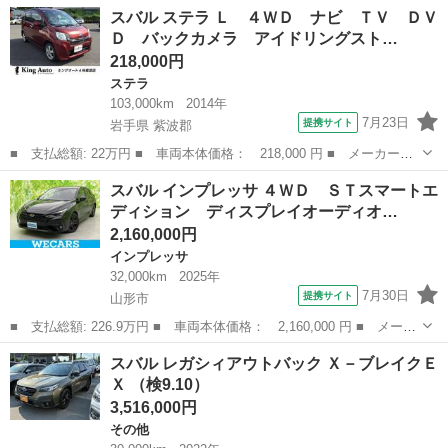
名： スバル ■ 車種名： ＸＶ ■ グレード名： ２．０ｉ－Ｌ
山形
山形市
インプレッサ
スバル ステラ Ｌ ４ＷＤ ナビ ＴＶ ＤＶ
ワンオーナー パナソニックメモリーナビ バックカメラ ルーフレ
Ｄ バックカメラ アイドリングスト…
ール スマー...
218,000円
ステラ
103,000km
2014年
7月23日
提携サイト
岩手県 紫波郡
■ 支払総額: 22万円 ■ 車両本体価格： 218,000 円 ■ メーカー
名： スバル ■ 車種名： ステラ ■ グレード名： Ｌ ４ＷＤ
岩手
紫波郡
ステラ
スバル インプレッサ ４ＷＤ ＳＴスマートエ
ナビ ＴＶ ＤＶＤ バックカメラ アイドリングストップ ■ 排気
ディション ディスプレイオーディオ…
量： 660c...
2,160,000円
インプレッサ
32,000km
2025年
7月30日
提携サイト
山形市
■ 支払総額: 226.9万円 ■ 車両本体価格： 2,160,000 円 ■ メーカ
ー名： スバル ■ 車種名： インプレッサ ■ グレード名： ４Ｗ
山形
山形市
インプレッサ
スバル レガシィアウトバック Ｘ－ブレイクＥ
Ｄ ＳＴスマートエディション ディスプレイオーディオ＋ナビ１１
Ｘ （検9.10）
インチ／...
3,516,000円
その他