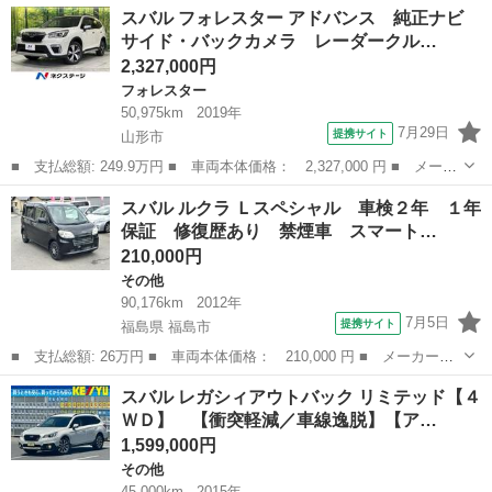
山形
鶴岡市
インプレッサ
スバル フォレスター アドバンス 純正ナビ
◆◆福岡県仕入・禁煙車・走行距離５２，９３４ｋｍ！！◆◆
サイド・バックカメラ レーダークル…
【２．０ｉ－Ｓアイ...
2,327,000円
フォレスター
50,975km
2019年
7月29日
提携サイト
山形市
■ 支払総額: 249.9万円 ■ 車両本体価格： 2,327,000 円 ■ メーカ
ー名： スバル ■ 車種名： フォレスター ■ グレード名： アド
山形
山形市
フォレスター
スバル ルクラ Ｌスペシャル 車検２年 １年
バンス 純正ナビ サイド・バックカメラ レーダークルーズ デジ
保証 修復歴あり 禁煙車 スマート…
タルイン...
210,000円
その他
90,176km
2012年
7月5日
提携サイト
福島県 福島市
■ 支払総額: 26万円 ■ 車両本体価格： 210,000 円 ■ メーカー
名： スバル ■ 車種名： ルクラ ■ グレード名： Ｌスペシャ
福島
福島市
その他
スバル レガシィアウトバック リミテッド【４
ル 車検２年 １年保証 修復歴あり 禁煙車 スマートキー ベン
ＷＤ】 【衝突軽減／車線逸脱】【ア…
チシート ＣＶＴ ...
1,599,000円
その他
45,000km
2015年