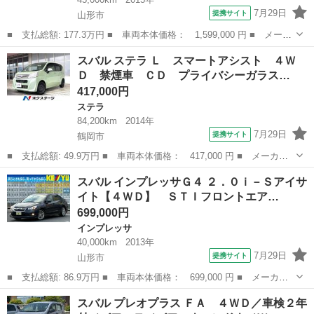
7月29日
提携サイト
山形市
■ 支払総額: 177.3万円 ■ 車両本体価格： 1,599,000 円 ■ メーカ
ー名： スバル ■ 車種名： レガシィアウトバック ■ グレード
山形
山形市
その他
スバル ステラ Ｌ スマートアシスト ４Ｗ
名： リミテッド【４ＷＤ】 【衝突軽減／車線逸脱】【アダプティ
Ｄ 禁煙車 ＣＤ プライバシーガラス…
ブクルーズ...
417,000円
ステラ
84,200km
2014年
7月29日
提携サイト
鶴岡市
■ 支払総額: 49.9万円 ■ 車両本体価格： 417,000 円 ■ メーカー
名： スバル ■ 車種名： ステラ ■ グレード名： Ｌ スマート
山形
鶴岡市
ステラ
スバル インプレッサＧ４ ２．０ｉ－Ｓアイサ
アシスト ４ＷＤ 禁煙車 ＣＤ プライバシーガラス ■ 排気
イト【４ＷＤ】 ＳＴＩフロントエア…
量： 660c...
699,000円
インプレッサ
40,000km
2013年
7月29日
提携サイト
山形市
■ 支払総額: 86.9万円 ■ 車両本体価格： 699,000 円 ■ メーカー
名： スバル ■ 車種名： インプレッサＧ４ ■ グレード名：
山形
山形市
インプレッサ
スバル プレオプラス ＦＡ ４ＷＤ／車検２年
２．０ｉ－Ｓアイサイト【４ＷＤ】 ＳＴＩフロントエアロ／ハーフ