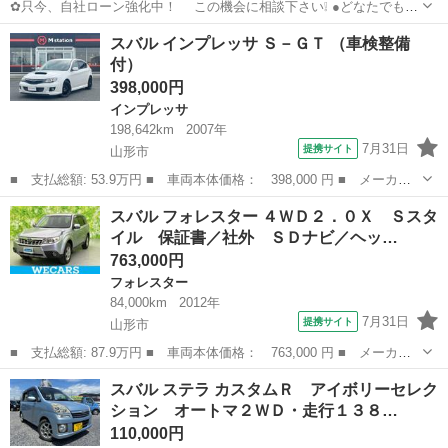
✿只今、自社ローン強化中！ この機会に相談下さい❕ ●どなたでも自
社ローン対応可能です● ・勤続年数の短い方や自営業
山形
新庄市
フォレスター
車両
スバル インプレッサ Ｓ－ＧＴ （車検整備
の方 ・パートやアルバイト勤務の主婦の方や派遣社員の方 ・自...
付）
398,000円
インプレッサ
198,642km
2007年
7月31日
提携サイト
山形市
■ 支払総額: 53.9万円 ■ 車両本体価格： 398,000 円 ■ メーカー
名： スバル ■ 車種名： インプレッサ ■ グレード名： Ｓ－Ｇ
山形
山形市
インプレッサ
スバル フォレスター ４ＷＤ２．０Ｘ Ｓスタ
Ｔ ■ 排気量： 2000cc ■ ドア枚数： 5D ■ ミッション： M...
イル 保証書／社外 ＳＤナビ／ヘッ…
763,000円
フォレスター
84,000km
2012年
7月31日
提携サイト
山形市
■ 支払総額: 87.9万円 ■ 車両本体価格： 763,000 円 ■ メーカー
名： スバル ■ 車種名： フォレスター ■ グレード名： ４ＷＤ
山形
山形市
フォレスター
スバル ステラ カスタムＲ アイボリーセレク
２．０Ｘ Ｓスタイル 保証書／社外 ＳＤナビ／ヘッドランプ Ｈ
ション オートマ２ＷＤ・走行１３８…
ＩＤ／Ｂｌｕ...
110,000円