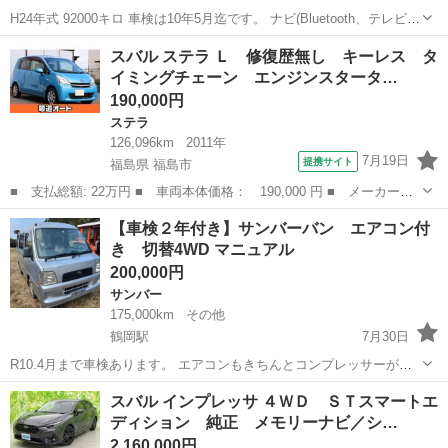
H24年式 92000キロ 車検は10年5月迄です。 ナビ(Bluetooth、テレビ)
動作に関しては未確認です。 プッシュスタート HIDヘッドライト 内装
山形
鶴岡市
鶴岡駅
ステラ
エンジン
スバル ステラ Ｌ 修復歴無し キーレス タ
も割と綺麗でエンジンも調子良いです。 ただ、外装が左側後席...
イミングチェーン エンジンスタータ…
190,000円
ステラ
126,096km
2011年
7月19日
提携サイト
福島県 福島市
■ 支払総額: 22万円 ■ 車両本体価格： 190,000 円 ■ メーカー
名： スバル ■ 車種名： ステラ ■ グレード名： Ｌ 修復歴無
福島
福島市
ステラ
【車検２年付き】サンバーバン エアコン付
し キーレス タイミングチェーン エンジンスターター ベンチシ
き 切替4WD マニュアル
ート オートエア...
200,000円
サンバー
175,000km
その他
鶴岡駅
7月30日
R10.4月まで車検あります。 エアコンもきちんとコンプレッサーが回
り冷たい風出てます。 四駆の切り替えも問題無いです。 リアはスモー
山形
鶴岡市
鶴岡駅
サンバー
サンバーバン
スバル インプレッサ ４ＷＤ ＳＴスマートエ
クが貼られてます。 パワーウィンドウでは無く手動のタイプです。 外
ディション 純正 メモリーナビ／シ…
装も大きな凹み無く割...
2,160,000円