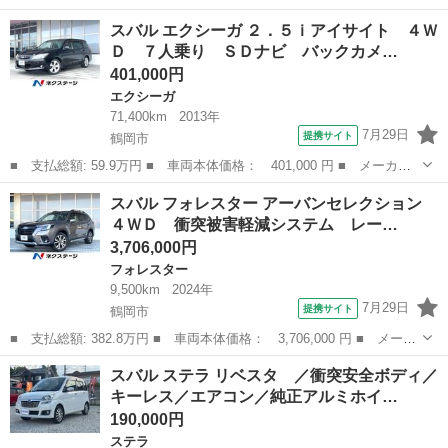
名： スバル ■ 車種名： ＸＶ ■ グレード名： ２．０ｉ アイ
山形
米沢市
インプレッサ
スバル エクシーガ ２．５ｉアイサイト ４Ｗ
サイト ４ＷＤ バックカメラ 衝突被害軽減システム レーダーク
Ｄ ７人乗り ＳＤナビ バックカメ…
ルーズ 禁煙...
401,000円
エクシーガ
71,400km
2013年
7月29日
提携サイト
鶴岡市
■ 支払総額: 59.9万円 ■ 車両本体価格： 401,000 円 ■ メーカー
名： スバル ■ 車種名： エクシーガ ■ グレード名： ２．５ｉ
山形
鶴岡市
エクシーガ
スバル フォレスター アーバンセレクション
アイサイト ４ＷＤ ７人乗り ＳＤナビ バックカメラ 衝突被害
４ＷＤ 衝突被害軽減システム レー…
軽減システム...
3,706,000円
フォレスター
9,500km
2024年
7月29日
提携サイト
鶴岡市
■ 支払総額: 382.8万円 ■ 車両本体価格： 3,706,000 円 ■ メーカ
ー名： スバル ■ 車種名： フォレスター ■ グレード名： アー
山形
鶴岡市
フォレスター
スバル ステラ リベスタ ／衝突安全ボディ／
バンセレクション ４ＷＤ 衝突被害軽減システム レーダークルー
キーレス／エアコン／純正アルミホイ…
ズ 禁煙...
190,000円
ステラ