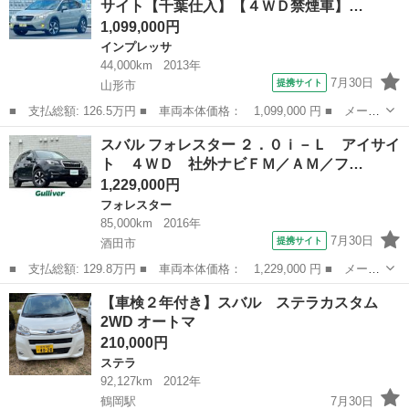
サイト【千葉仕入】【４ＷＤ禁煙車】…
ミ...
1,099,000円
インプレッサ
44,000km
2013年
7月30日
提携サイト
山形市
■ 支払総額: 126.5万円 ■ 車両本体価格： 1,099,000 円 ■ メーカ
ー名： スバル ■ 車種名： ＸＶハイブリッド ■ グレード名：
山形
山形市
インプレッサ
スバル フォレスター ２．０ｉ－Ｌ アイサイ
２．０ｉ－Ｌ アイサイト【千葉仕入】【４ＷＤ禁煙車】 純正ナビ
ト ４ＷＤ 社外ナビＦＭ／ＡＭ／フ…
／ＣＤ／...
1,229,000円
フォレスター
85,000km
2016年
7月30日
提携サイト
酒田市
■ 支払総額: 129.8万円 ■ 車両本体価格： 1,229,000 円 ■ メーカ
ー名： スバル ■ 車種名： フォレスター ■ グレード名： ２．
山形
酒田市
フォレスター
【車検２年付き】スバル ステラカスタム
０ｉ－Ｌ アイサイト ４ＷＤ 社外ナビＦＭ／ＡＭ／フルセグ／Ｄ
2WD オートマ
ＩＳＣ ...
210,000円
ステラ
92,127km
2012年
鶴岡駅
7月30日