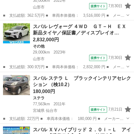
30,000km
2022年
7月30日
提携サイト
山形市
■ 支払総額: 362.5万円 ■ 車両本体価格： 3,516,000 円 ■ メーカ
ー名： スバル ■ 車種名： レガシィアウトバック ■ グレード
山形
山形市
その他
スバル レヴォーグ ４ＷＤ ＧＴ－Ｈ ＥＸ
名： Ｘ－ブレイクＥＸ ■ 排気量： 1800cc ■ ドア枚数： 5D...
新品タイヤ／保証書／ディスプレイオ…
2,832,000円
その他
29,000km
2023年
7月30日
提携サイト
山形市
■ 支払総額: 300.9万円 ■ 車両本体価格： 2,832,000 円 ■ メーカ
ー名： スバル ■ 車種名： レヴォーグ ■ グレード名： ４Ｗ
山形
山形市
その他
スバル ステラ Ｌ ブラックインテリアセレク
Ｄ ＧＴ－Ｈ ＥＸ 新品タイヤ／保証書／ディスプレイオーディオ
ション （検10.2）
＋ナビ１１...
180,000円
ステラ
77,563km
2011年
7月21日
提携サイト
宮城県 仙台市
■ 支払総額: 22万円 ■ 車両本体価格： 180,000 円 ■ メーカー
名： スバル ■ 車種名： ステラ ■ グレード名： Ｌ ブラック
宮城
仙台市
ステラ
スバル ＸＶハイブリッド ２．０ｉ－Ｌ アイ
インテリアセレクション ■ 排気量： 660cc ■ ドア枚数： 5D ■