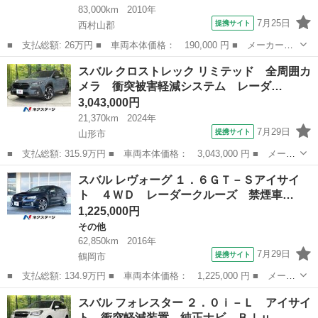
83,000km
2010年
7月25日
提携サイト
西村山郡
■ 支払総額: 26万円 ■ 車両本体価格： 190,000 円 ■ メーカー
名： スバル ■ 車種名： ステラ ■ グレード名： リベスタ ／
山形
西村山郡
ステラ
スバル クロストレック リミテッド 全周囲カ
衝突安全ボディ／キーレス／エアコン／純正アルミホイール／Ｗエア
メラ 衝突被害軽減システム レーダ…
バッグ ■ 排気...
3,043,000円
21,370km
2024年
7月29日
提携サイト
山形市
■ 支払総額: 315.9万円 ■ 車両本体価格： 3,043,000 円 ■ メーカ
ー名： スバル ■ 車種名： クロストレック ■ グレード名： リ
山形
山形市
スバル
スバル レヴォーグ １．６ＧＴ－Ｓアイサイ
ミテッド 全周囲カメラ 衝突被害軽減システム レーダークルー
ト ４ＷＤ レーダークルーズ 禁煙車…
ズ 禁煙車...
1,225,000円
その他
62,850km
2016年
7月29日
提携サイト
鶴岡市
■ 支払総額: 134.9万円 ■ 車両本体価格： 1,225,000 円 ■ メーカ
ー名： スバル ■ 車種名： レヴォーグ ■ グレード名： １．６
山形
鶴岡市
その他
スバル フォレスター ２．０ｉ－Ｌ アイサイ
ＧＴ－Ｓアイサイト ４ＷＤ レーダークルーズ 禁煙車 スマート
ト 衝突軽減装置 純正ナビ Ｂｌｕ…