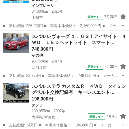
インプレッサ
34,000km
2025年
7月30日
提携サイト
山形市
■ 支払総額: 226.9万円 ■ 車両本体価格： 2,160,000 円 ■ メーカ
ー名： スバル ■ 車種名： インプレッサ ■ グレード名： ４Ｗ
山形
山形市
インプレッサ
スバル レヴォーグ １．６ＧＴアイサイト ４
Ｄ ＳＴスマートエディション 純正 メモリーナビ／シートヒータ
ＷＤ ＬＥＤヘッドライト スマート…
ー 前席...
748,000円
その他
95,750km
2014年
7月30日
提携サイト
寒河江市
■ 支払総額: 83.7万円 ■ 車両本体価格： 748,000 円 ■ メーカー
名： スバル ■ 車種名： レヴォーグ ■ グレード名： １．６Ｇ
山形
寒河江市
その他
スバル ステラ カスタムＲ ４ＷＤ タイミン
Ｔアイサイト ４ＷＤ ＬＥＤヘッドライト スマートキー２個 プ
グベルト交換記録有 キーレスエント…
ッシュスター...
196,000円
ステラ
130,955km
2007年
7月4日
提携サイト
岩手県 紫波郡
■ 支払総額: 24万円 ■ 車両本体価格： 196,000 円 ■ メーカー