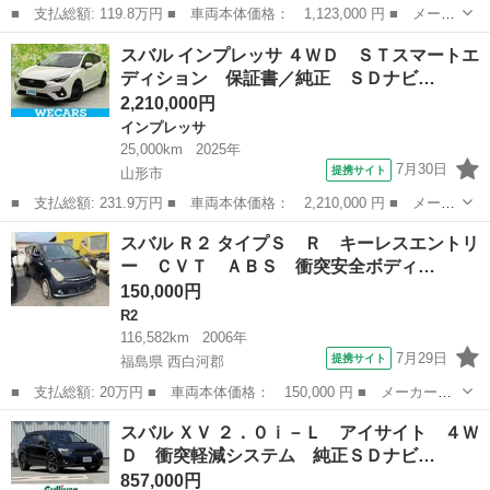
■ 支払総額: 119.8万円 ■ 車両本体価格： 1,123,000 円 ■ メーカ
ー名： スバル ■ 車種名： レガシィＢ４ ■ グレード名： リミ
山形
鶴岡市
レガシィ
スバル インプレッサ ４ＷＤ ＳＴスマートエ
テッド ４ＷＤ 衝突軽減 純正ＳＤナビ ＣＤ ＤＶＤ ＢＴ フ
ディション 保証書／純正 ＳＤナビ…
ルセグ ...
2,210,000円
インプレッサ
25,000km
2025年
7月30日
提携サイト
山形市
■ 支払総額: 231.9万円 ■ 車両本体価格： 2,210,000 円 ■ メーカ
ー名： スバル ■ 車種名： インプレッサ ■ グレード名： ４Ｗ
山形
山形市
インプレッサ
スバル Ｒ２ タイプＳ Ｒ キーレスエントリ
Ｄ ＳＴスマートエディション 保証書／純正 ＳＤナビ／シートヒ
ー ＣＶＴ ＡＢＳ 衝突安全ボディ…
ーター ...
150,000円
R2
116,582km
2006年
7月29日
提携サイト
福島県 西白河郡
■ 支払総額: 20万円 ■ 車両本体価格： 150,000 円 ■ メーカー
名： スバル ■ 車種名： Ｒ２ ■ グレード名： タイプＳ Ｒ
福島
西白河郡
R2
スバル ＸＶ ２．０ｉ－Ｌ アイサイト ４Ｗ
キーレスエントリー ＣＶＴ ＡＢＳ 衝突安全ボディ エアコン
Ｄ 衝突軽減システム 純正ＳＤナビ…
パワーステアリン...
857,000円