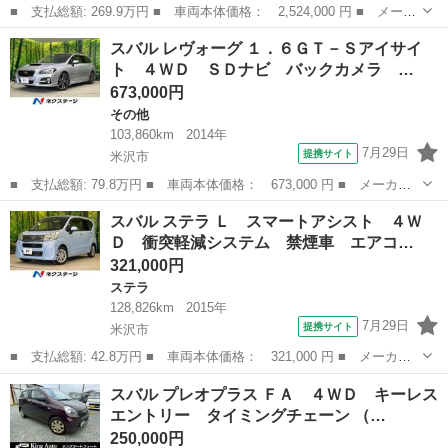
■ 支払総額: 269.9万円 ■ 車両本体価格： 2,524,000 円 ■ メーカ
ー名： スバル ■ 車種名： レヴォーグ ■ グレード名： ＧＴ
山形
山形市
その他
スバル レヴォーグ １．６ＧＴ－Ｓアイサイ
ＥＸ サイド・バックカメラ レーダークルーズ 禁煙車 パワーシ
ト ４ＷＤ ＳＤナビ バックカメラ …
ート ス...
673,000円
その他
103,860km
2014年
7月29日
提携サイト
米沢市
■ 支払総額: 79.8万円 ■ 車両本体価格： 673,000 円 ■ メーカー
名： スバル ■ 車種名： レヴォーグ ■ グレード名： １．６Ｇ
山形
米沢市
その他
スバル ステラ Ｌ スマートアシスト ４Ｗ
Ｔ－Ｓアイサイト ４ＷＤ ＳＤナビ バックカメラ 衝突被害軽減
Ｄ 衝突軽減システム 禁煙車 エアコ…
システム レ...
321,000円
ステラ
128,826km
2015年
7月29日
提携サイト
米沢市
■ 支払総額: 42.8万円 ■ 車両本体価格： 321,000 円 ■ メーカー
名： スバル ■ 車種名： ステラ ■ グレード名： Ｌ スマート
山形
米沢市
ステラ
スバル プレオプラス ＦＡ ４ＷＤ キーレス
アシスト ４ＷＤ 衝突軽減システム 禁煙車 エアコン オーディ
エントリー タイミングチェーン （…
オ 電動格納...
250,000円