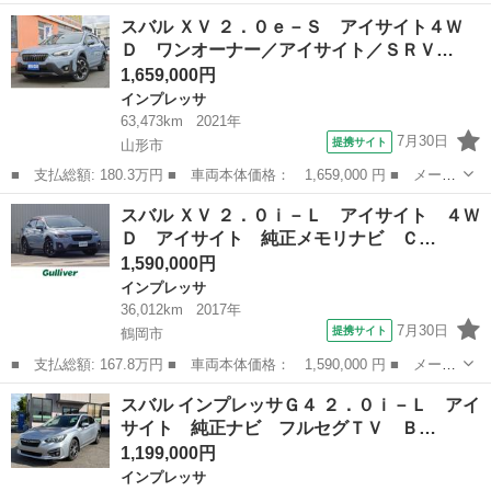
名： スバル ■ 車種名： ステラ ■ グレード名： カスタムＲ
岩手
紫波郡
ステラ
スバル ＸＶ ２．０ｅ－Ｓ アイサイト４Ｗ
４ＷＤ タイミングベルト交換記録有 キーレスエントリー ■ 排気
Ｄ ワンオーナー／アイサイト／ＳＲＶ…
量： 660c...
1,659,000円
インプレッサ
63,473km
2021年
7月30日
提携サイト
山形市
■ 支払総額: 180.3万円 ■ 車両本体価格： 1,659,000 円 ■ メーカ
ー名： スバル ■ 車種名： ＸＶ ■ グレード名： ２．０ｅ－
山形
山形市
インプレッサ
スバル ＸＶ ２．０ｉ－Ｌ アイサイト ４Ｗ
Ｓ アイサイト４ＷＤ ワンオーナー／アイサイト／ＳＲＶＤ／ＶＤ
Ｄ アイサイト 純正メモリナビ Ｃ…
Ｃ／クルー...
1,590,000円
インプレッサ
36,012km
2017年
7月30日
提携サイト
鶴岡市
■ 支払総額: 167.8万円 ■ 車両本体価格： 1,590,000 円 ■ メーカ
ー名： スバル ■ 車種名： ＸＶ ■ グレード名： ２．０ｉ－
山形
鶴岡市
インプレッサ
スバル インプレッサＧ４ ２．０ｉ－Ｌ アイ
Ｌ アイサイト ４ＷＤ アイサイト 純正メモリナビ ＣＤ ＤＶ
サイト 純正ナビ フルセグＴＶ Ｂ…
Ｄ ＢＴ ...
1,199,000円
インプレッサ