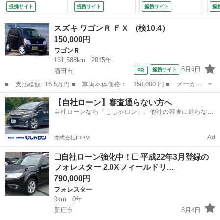
ｏｏｔｈ接続／ＥＴ
エアコン・パワス
ス
提携サイト
提携サイト
提携サイト
提
Ｃ／ＥＢＤ付ＡＢＳ
テ・パワーウィン
備
／横滑り防止装置／
ド・Ｗバック・ＡＢ
スズキ ワゴンＲ ＦＸ （検10.4）
フルセグＴＶ／ＤＶ
Ｓ・ベンチシート・
150,000円
Ｄ／エアバッグ 運
電動格納ミラー・純
ワゴンＲ
転席／エアバッグ
正ドアバイザ・フロ
助手席／ＭＴモード
アーマット・社外１
161,588km
2015年
付き （検9.1）
４インチ冬タイヤ装
8月6日
提携サイト
酒田市
着 （検9.7）
■ 支払総額: 16.5万円 ■ 車両本体価格： 150,000 円 ■ メーカー
名： スズキ ■ 車種名： ワゴンＲ ■ グレード名： ＦＸ ■ 排
山形
酒田市
ワゴンＲ
ワゴンR
【自社ローン】審査通らない方へ
気量： 660cc ■ ドア枚数： 5D ■ ミッション： インパネAT...
自社ローンなら「じしゃロン」。他社の審査に通らなか
った方も
Ad
株式会社IDOM
❑自社ローン強化中！❑ 平成22年3月登録の
フォレスター 2.0Xフィールドリ…
790,000円
フォレスター
0km
0年
新庄市
8月4日