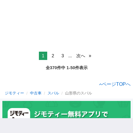
1
2
3
...
次へ
全370件中 1-50件表示
ページTOPへ
ジモティー
中古車
スバル
山形県のスバル