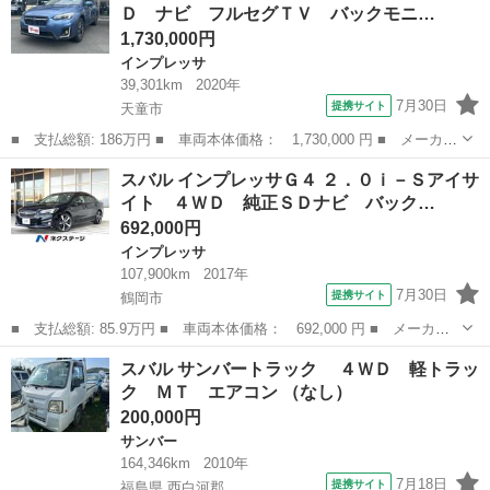
Ｄ ナビ フルセグＴＶ バックモニ…
衝突安全...
1,730,000円
インプレッサ
39,301km
2020年
7月30日
提携サイト
天童市
■ 支払総額: 186万円 ■ 車両本体価格： 1,730,000 円 ■ メーカー
名： スバル ■ 車種名： ＸＶ ■ グレード名： ２．０ｅ－Ｌ
山形
天童市
インプレッサ
スバル インプレッサＧ４ ２．０ｉ－Ｓアイサ
アイサイト ４ＷＤ ナビ フルセグＴＶ バックモニター ＬＥＤ
イト ４ＷＤ 純正ＳＤナビ バック…
ヘッドライ...
692,000円
インプレッサ
107,900km
2017年
7月30日
提携サイト
鶴岡市
■ 支払総額: 85.9万円 ■ 車両本体価格： 692,000 円 ■ メーカー
名： スバル ■ 車種名： インプレッサＧ４ ■ グレード名：
山形
鶴岡市
インプレッサ
スバル サンバートラック ４ＷＤ 軽トラッ
２．０ｉ－Ｓアイサイト ４ＷＤ 純正ＳＤナビ バックカメラ 衝
ク ＭＴ エアコン （なし）
突被害軽減シス...
200,000円
サンバー
164,346km
2010年
7月18日
提携サイト
福島県 西白河郡