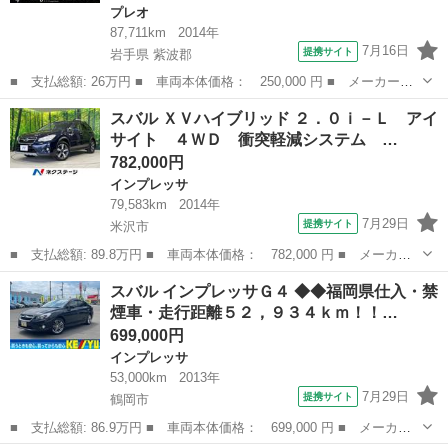
プレオ
87,711km
2014年
7月16日
提携サイト
岩手県 紫波郡
■ 支払総額: 26万円 ■ 車両本体価格： 250,000 円 ■ メーカー
名： スバル ■ 車種名： プレオプラス ■ グレード名： ＦＡ
岩手
紫波郡
プレオ
スバル ＸＶハイブリッド ２．０ｉ－Ｌ アイ
４ＷＤ キーレスエントリー タイミングチェーン ■ 排気量：
サイト ４ＷＤ 衝突軽減システム …
660cc ■ ...
782,000円
インプレッサ
79,583km
2014年
7月29日
提携サイト
米沢市
■ 支払総額: 89.8万円 ■ 車両本体価格： 782,000 円 ■ メーカー
名： スバル ■ 車種名： ＸＶハイブリッド ■ グレード名：
山形
米沢市
インプレッサ
スバル インプレッサＧ４ ◆◆福岡県仕入・禁
２．０ｉ－Ｌ アイサイト ４ＷＤ 衝突軽減システム 禁煙車 ７
煙車・走行距離５２，９３４ｋｍ！！…
インチナビ パ...
699,000円
インプレッサ
53,000km
2013年
7月29日
提携サイト
鶴岡市
■ 支払総額: 86.9万円 ■ 車両本体価格： 699,000 円 ■ メーカー
名： スバル ■ 車種名： インプレッサＧ４ ■ グレード名：