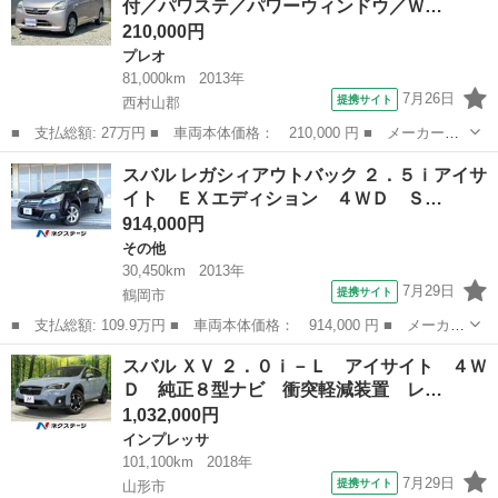
付／パワステ／パワーウィンドウ／Ｗ…
レザー電動シー...
210,000円
プレオ
81,000km
2013年
7月26日
提携サイト
西村山郡
■ 支払総額: 27万円 ■ 車両本体価格： 210,000 円 ■ メーカー
名： スバル ■ 車種名： プレオプラス ■ グレード名： ＦＡ
山形
西村山郡
プレオ
スバル レガシィアウトバック ２．５ｉアイサ
４ＷＤ／車検２年付／パワステ／パワーウィンドウ／Ｗエアバッグ／
イト ＥＸエディション ４ＷＤ Ｓ…
キーレス／衝突安...
914,000円
その他
30,450km
2013年
7月29日
提携サイト
鶴岡市
■ 支払総額: 109.9万円 ■ 車両本体価格： 914,000 円 ■ メーカー
名： スバル ■ 車種名： レガシィアウトバック ■ グレード
山形
鶴岡市
その他
スバル ＸＶ ２．０ｉ－Ｌ アイサイト ４Ｗ
名： ２．５ｉアイサイト ＥＸエディション ４ＷＤ ＳＤナビ
Ｄ 純正８型ナビ 衝突軽減装置 レ…
バックカメラ ...
1,032,000円
インプレッサ
101,100km
2018年
7月29日
提携サイト
山形市