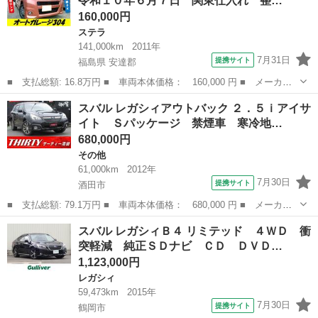
令和１０年６月７日 関東仕入れ 整…
イドＣ型 ア...
160,000円
ステラ
141,000km
2011年
7月31日
提携サイト
福島県 安達郡
■ 支払総額: 16.8万円 ■ 車両本体価格： 160,000 円 ■ メーカー
名： スバル ■ 車種名： ステラ ■ グレード名： カスタムＲリ
福島
安達郡
ステラ
スバル レガシィアウトバック ２．５ｉアイサ
ミテッドＳ 車検令和１０年６月７日 関東仕入れ 整備点検記録簿
イト Ｓパッケージ 禁煙車 寒冷地…
毎年合計１２...
680,000円
その他
61,000km
2012年
7月30日
提携サイト
酒田市
■ 支払総額: 79.1万円 ■ 車両本体価格： 680,000 円 ■ メーカー
名： スバル ■ 車種名： レガシィアウトバック ■ グレード
山形
酒田市
その他
スバル レガシィＢ４ リミテッド ４ＷＤ 衝
名： ２．５ｉアイサイト Ｓパッケージ 禁煙車 寒冷地仕様 １
突軽減 純正ＳＤナビ ＣＤ ＤＶＤ…
オーナー アイサ...
1,123,000円
レガシィ
59,473km
2015年
7月30日
提携サイト
鶴岡市