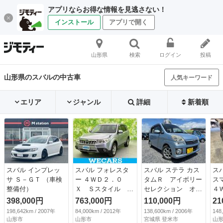
アプリならお得な情報を見逃さない！
インストール
アプリで開く
山形県
検索
ログイン
投稿
山形県のスバルの中古車
人気キーワード
エリア
ジャンル
詳細
新着順
スバル インプレッ
スバル フォレスタ
スバル ステラ カス
ス
サ Ｓ－ＧＴ （車検
ー ４ＷＤ２．０
タムＲ アイボリー
ス
整備付）
Ｘ Ｓスタイル 保
セレクション オー
４
証書／社外 ＳＤナ
トマ２ＷＤ・走行１
タ
398,000円
763,000円
110,000円
21
ビ／ヘッドランプ
３８６００ｋｍ・車
ー
198,642km / 2007年
84,000km / 2012年
138,600km / 2006年
148
ＨＩＤ／Ｂｌｕｅｔ
検９年７月２５日・
ッ
山形市
山形市
宮城県 登米市
山