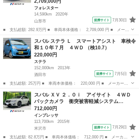
2,709,000円
フォレスター
14,590km
2020年
7月30日
提携サイト
山形市
■ 支払総額: 282.9万円 ■ 車両本体価格： 2,709,000 円 ■ メーカ
ー名： スバル ■ 車種名： フォレスター ■ グレード名： スポ
山形
山形市
フォレスター
スバル ステラ Ｌ スマートアシスト 車検令
ーツ 純正９型ナビ バックカメラ Ｂｌｕｅｔｏｏｔｈ ＥＴＣ
和１０年７月 ４ＷＤ （検10.7）
フルセグ...
220,000円
ステラ
152,000km
2013年
7月5日
提携サイト
酒田市
■ 支払総額: 25万円 ■ 車両本体価格： 220,000 円 ■ メーカー
名： スバル ■ 車種名： ステラ ■ グレード名： Ｌ スマート
山形
酒田市
ステラ
スバル ＸＶ ２．０ｉ アイサイト ４ＷＤ
アシスト 車検令和１０年７月 ４ＷＤ ■ 排気量： 660cc ■ ドア
バックカメラ 衝突被害軽減システム…
枚数：...
712,000円
インプレッサ
113,700km
2015年
7月29日
提携サイト
米沢市
■ 支払総額: 82.8万円 ■ 車両本体価格： 712,000 円 ■ メーカー