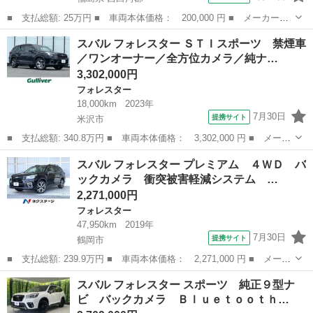
■ 支払総額: 25万円 ■ 車両本体価格： 200,000 円 ■ メーカー
名： スバル ■ 車種名： サンバートラック ■ グレード名：
福島
西白河郡
サンバー
スバル フォレスター ＳＴＩスポーツ 禁煙車
４ＷＤ 軽トラック ＭＴ エアコン ■ 排気量： 660cc ■ ドア枚
／ワンオーナー／全方位カメラ／純ナ…
数： ...
3,302,000円
フォレスター
18,000km
2023年
7月30日
提携サイト
米沢市
■ 支払総額: 340.8万円 ■ 車両本体価格： 3,302,000 円 ■ メーカ
ー名： スバル ■ 車種名： フォレスター ■ グレード名： ＳＴ
山形
米沢市
フォレスター
スバル フォレスター プレミアム ４ＷＤ バ
Ｉスポーツ 禁煙車／ワンオーナー／全方位カメラ／純ナビ／ドラレ
ックカメラ 衝突被害軽減システム …
コ／ＥＴ...
2,271,000円
フォレスター
47,950km
2019年
7月30日
提携サイト
鶴岡市
■ 支払総額: 239.9万円 ■ 車両本体価格： 2,271,000 円 ■ メーカ
ー名： スバル ■ 車種名： フォレスター ■ グレード名： プレ
山形
鶴岡市
フォレスター
スバル フォレスター スポーツ 純正９型ナ
ミアム ４ＷＤ バックカメラ 衝突被害軽減システム レーダーク
ビ バックカメラ Ｂｌｕｅｔｏｏｔｈ…
ルーズ ...