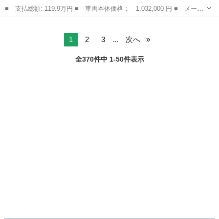
■ 支払総額: 119.9万円 ■ 車両本体価格： 1,032,000 円 ■ メーカ
ー名： スバル ■ 車種名： ＸＶ ■ グレード名： ２．０ｉ－
山形
山形市
インプレッサ
Ｌ アイサイト ４ＷＤ 純正８型ナビ 衝突軽減装置 レーダーク
ルーズ ブ...
1
2
3
...
次へ
全370件中 1-50件表示