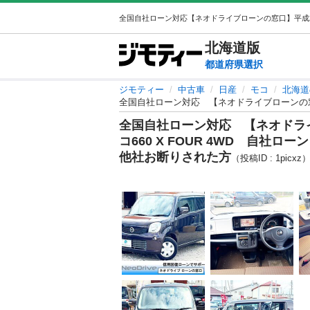
北海道
版
都道府県選択
ジモティー
中古車
日産
モコ
北海道
全国自社ローン対応 【ネオドライ
コ660 X FOUR 4WD 自
他社お断りされた方
（投稿ID : 1picxz