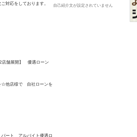
対応をしております。

自己紹介文が設定されていません
　2店舗展開】　優遇ローン　
を☆他店様で　自社ローンを
　パート　アルバイト優遇ロ