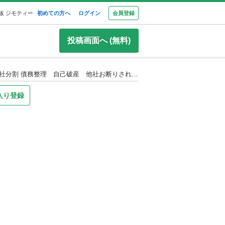
板 ジモティー
初めての方へ
ログイン
会員登録
投稿画面へ (無料)
全国自社ローン対応 【ネオドライブローンの窓口】 平成23年車 日産 モコ660 X FOUR 4WD 自社ローン リース 自社分割 債務整理 自己破産 他社お断りされた方
入り登録