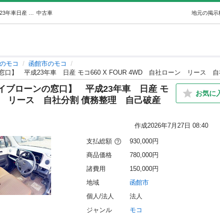
全国自社ローン対応【ネオドライブローンの窓口】平成23年車日産 モコ660 X FOUR 4WD自社ローンリース自社分割 債務整理自己破産他… (NEO Drive) 函館のモコの中古車｜ジモティー
中古車
地元の掲示
のモコ
函館市のモコ
ブローンの窓口】 平成23年車 日産 モ
お気に
社ローン リース 自社分割 債務整理 自己破産
）
作成
2026年7月27日 08:40
支払総額
930,000円
商品価格
780,000円
諸費用
150,000円
地域
函館市
個人/法人
法人
ジャンル
モコ