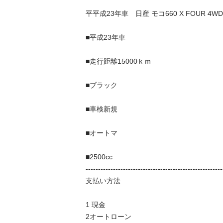
平平成23年車　日産 モコ660 X FOUR 4WD

■平成23年車

■走行距離15000ｋｍ

■ブラック

■車検新規

■オートマ 

■2500cc 

--------------------------------------------------------
支払い方法 

1 現金 

2オートローン 
