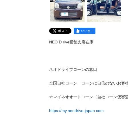
ポスト
いいね！
NEO D rive函館支店在庫 

ネオドライブローンの窓口

全国自社ローン　ローンに自信のないお客様必見‼
☆マイネオオートローン（自社ローン仮審査サイ
https://my.neodrive-japan.com