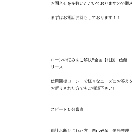
お問合せを多数いただいておりますので順次ご
まずはお電話お待ちしております！！

ローンの悩みをご解決!!全国【札幌　函館
リース

信用回復ローン　で様々なニーズにお答え
お断りされた方でもご相談下さい♪

スピード５分審査

他社お断りされた方　自己破産　債務整理