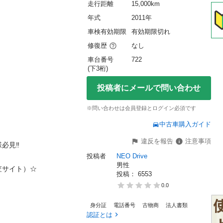
走行距離
15,000km
年式
2011年
車検有効期限
有効期限切れ
修復歴
なし
車台番号
722
(下3桁)
投稿者にメールで問い合わせ
※問い合わせは会員登録とログイン必須です
中古車購入ガイド
違反を報告
注意事項
︎

投稿者
NEO Drive
男性
ト）☆

投稿： 
6553
0.0
身分証
電話番号
古物商
法人書類
認証とは