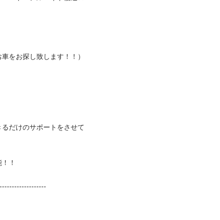
をお探し致します！！）


きるだけのサポートをさせて


-----------------
