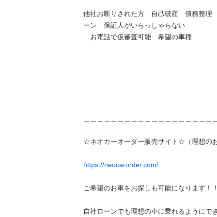
他社お断りされた方　自己破産　債務整理
ーン　保証人がいらっしゃらない　

　お電話で仮審査可能　希望の車種

＿＿＿＿＿＿＿＿＿＿＿＿＿＿＿＿＿＿＿
＿＿＿＿＿

☆ネオカーオーダー販売サイト☆（理想のお車
https://neocarorder.com/
ご希望のお車をお探しも可能になります！！

自社ローンでも理想の車に乗れるようにで