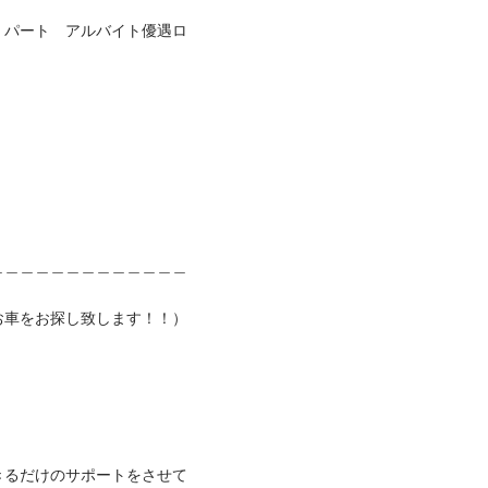
　パート　アルバイト優遇ロ
＿＿＿＿＿＿＿＿＿＿＿＿＿
をお探し致します！！）


きるだけのサポートをさせて