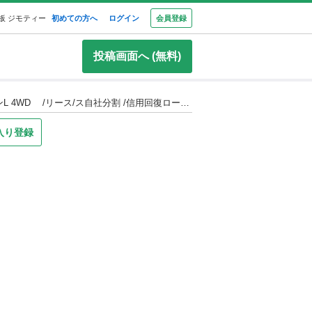
板 ジモティー
初めての方へ
ログイン
会員登録
投稿画面へ (無料)
信用回復ローンと自社ローン！！【安心の審査】【120回払い】【頭金なし】【在庫番号a71】レクサス RX450h バージョンL 4WD /リース/ス自社分割 /信用回復ローン/自己破産/債務整理/他社お断りされた方/お電話での仮審査/（
入り登録