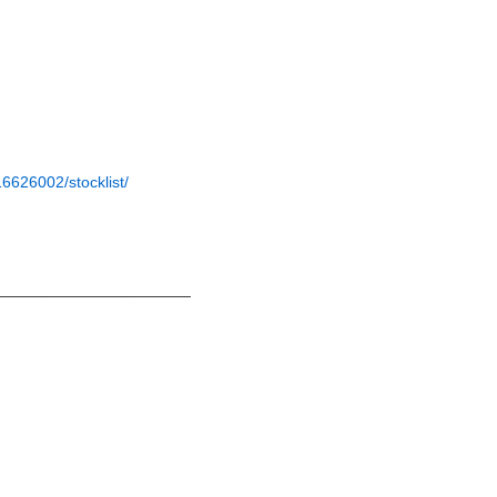
6626002/stocklist/
______________________