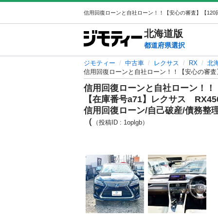
北海道
版
都道府県選択
ジモティー
中古車
レクサス
RX
北
信用回復ローンと自社ローン！！
【在庫番号a71】レクサス RX450
信用回復ローン/自己破産/債務整
（
（投稿ID : 1oplgb）