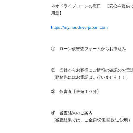
ネオドライブローンの窓口　【安心を提供
用意】　

https://my.neodrive-japan.com
①　ローン仮審査フォームからお申込み

②　当社からお客様にご情報の確認のお電話い
（勤務先にはお電話は、行いません！！）

③　仮審査【最短１０分】

④　審査結果のご案内

（審査結果では、ご金額/分割回数/ご説明）
