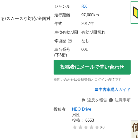
ジャンル
RX
走行距離
97,000km
する/スムーズな対応/全国対
年式
2017年
車検有効期限
有効期限切れ
修復歴
なし
車台番号
001
(下3桁)
投稿者にメールで問い合わせ
※問い合わせは会員登録とログイン必須です
中古車購入ガイド
違反を報告
注意事項
投稿者
NEO Drive
男性
投稿： 
6553
＿＿＿＿＿＿＿＿＿＿＿＿＿
0.0