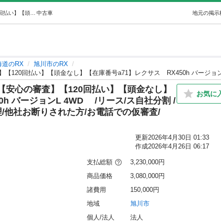
信用回復ローンと自社ローン！！【安心の審査】【120回払い】【頭金なし】【在庫番号a71】レクサスRX450h バージョンL 4WD /リー… (NEO Drive) 旭川のRXの中古車｜ジモティー
中古車
地元の掲示
海道のRX
旭川市のRX
【安心の審査】【120回払い】【頭金なし】
お気に
h バージョンL 4WD /リース/ス自社分割 /
理/他社お断りされた方/お電話での仮審査/
更新
2026年4月30日 01:33
作成
2026年4月26日 06:17
支払総額
3,230,000円
商品価格
3,080,000円
諸費用
150,000円
地域
旭川市
個人/法人
法人