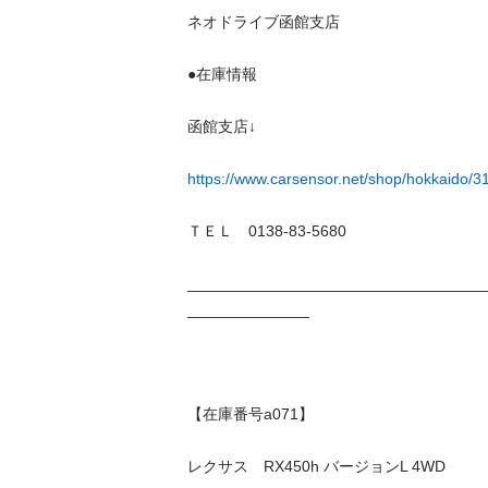
ネオドライブ函館支店

●在庫情報

函館支店↓

https://www.carsensor.net/shop/hokkaido/31
ＴＥＬ　0138-83-5680

__________________________________
______________

【在庫番号a071】

レクサス　RX450h バージョンL 4WD
