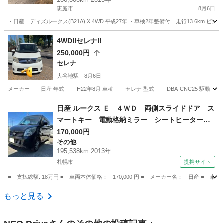
恵庭市
8月6日
・日産 ディズルークス(B21A) X 4WD 平成27年 ・車検2年整備付 走行13.6
北海道
恵庭市
その他
4WD
4WD‼️セレナ‼️
250,000円
セレナ
大谷地駅
8月6日
メーカー 日産 年式 H22年8月 車種 セレナ 型式 DBA-CNC25 駆動 ４Ｗ
北海道
札幌市
大谷地駅
セレナ
走行距離
日産 ルークス Ｅ ４ＷＤ 両側スライドドア ス
マートキー 電動格納ミラー シートヒーター
ベンチシート ＣＶＴ 盗難防止システム ＡＢ
170,000円
その他
Ｓ ＣＤ Ｂｌｕｅｔｏｏｔｈ アルミホイー
195,538km 2013年
ル 衝突安全ボディ エアコン （検10.7）
札幌市
提携サイト
■ 支払総額: 18万円 ■ 車両本体価格： 170,000 円 ■ メーカー名： 日産
北海道
札幌市
その他
もっと見る