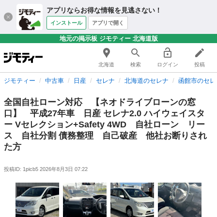
アプリならお得な情報を見逃さない！
インストール
アプリで開く
地元の掲示板 ジモティー 北海道版
北海道
検索
ログイン
投稿
ジモティー
中古車
日産
セレナ
北海道のセレナ
函館市のセレ
全国自社ローン対応 【ネオドライブローンの窓
口】 平成27年車 日産 セレナ2.0 ハイウェイスタ
ー Vセレクション+Safety 4WD 自社ローン リー
ス 自社分割 債務整理 自己破産 他社お断りされ
た方
投稿ID: 1picb5
2026年8月3日 07:22