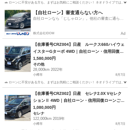
🚗 ローンに不安がある方も、まずはお気軽にご相談ください！ ネオドライブでは、お客
北海道
小樽市
エルグランド
ローン
【自社ローン】審査通らない方へ
自社ローンなら「じしゃロン」。他社の審査に通らな
かった方も
株式会社IDOM
Ad
【在庫番号CRZ004】日産 ルークス660ハイウェ
イスターGターボ 4WD｜自社ローン・信用回復ロ
ーンご相談受付中｜他社ローン審査が難しかった
1,580,000円
その他
方もご相談ください
28,000km 2022年
小樽市
8月7日
🚗 ローンに不安がある方も、まずはお気軽にご相談ください！ ネオドライブでは、お客
北海道
小樽市
その他
ローン
【在庫番号CRZ002】日産 セレナ2.0X Vセレク
ションⅡ 4WD｜自社ローン・信用回復ローンご相
談受付中｜他社ローン審査が難しかった方もご相
1,080,000円
セレナ
談ください
122,000km 2019年
小樽市
8月7日