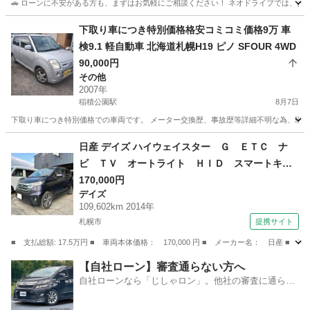
🚗 ローンに不安がある方も、まずはお気軽にご相談ください！ ネオドライブでは、お客
北海道
小樽市
セレナ
ローン
下取り車につき特別価格格安コミコミ価格9万 車
検9.1 軽自動車 北海道札幌H19 ピノ SFOUR 4WD
90,000円
その他
2007年
稲積公園駅
8月7日
下取り車につき特別価格での車両です。 メーター交換歴、事故歴等詳細不明な為、現状確認
北海道
札幌市
稲積公園駅
その他
ピノ
日産 デイズ ハイウェイスター Ｇ ＥＴＣ ナ
ビ ＴＶ オートライト ＨＩＤ スマートキ
ー アイドリングストップ 電動格納ミラー ベ
170,000円
デイズ
ンチシート ＣＶＴ 盗難防止システム ＡＢ
109,602km 2014年
Ｓ ミュージックプレイヤー接続可 アルミホイ
札幌市
提携サイト
ール （検9.4）
■ 支払総額: 17.5万円 ■ 車両本体価格： 170,000 円 ■ メーカー名： 日
北海道
札幌市
デイズ
【自社ローン】審査通らない方へ
自社ローンなら「じしゃロン」。他社の審査に通らな
かった方も