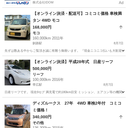
株式会社IDOM
Ad
【オンライン決済・配送可】コミコミ価格 車検満
タン 4WD モコ
168,000円
モコ
160,000km 2011年
釧路駅
8月7日
先ずは数ある中からご覧頂き誠に有難う御座います。 『現金ニコニコ払いも大歓迎』 人気の日
北海道
釧路市
釧路駅
モコ
車両
【オンライン決済】平成28年式 日産リーフ
500,000円
リーフ
100,000km 2016年
帯広駅
8月7日
日産リーフです。 現在9セグ 満充電で約180km目安 ミッション、エアコン等の機
北海道
帯広市
帯広駅
リーフ
ディズルークス 27年 4WD 車検2年付 コミコ
ミ価格！
340,000円
その他
136,300km 2015年