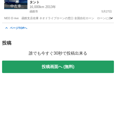
タント
社分割 債務整理 自己破産 他社お断りされた方
中古車
16,000km 2013年
函館市
5月27日
NEO D rive 函館支店在庫 ネオドライブローンの窓口 全国自社ローン ローンに自信のない
北海道
函館市
タント
ローン
ページTOPへ
投稿
誰でも今すぐ30秒で投稿出来る
投稿画面へ (無料)