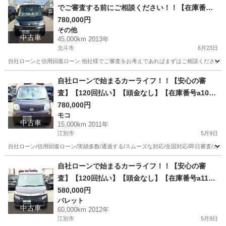
でご審査する前にご相談ください！！【在庫番号F
61】スズキ スペーシア 660 X 4WD/ リース/ス自社
780,000円
その他
分割 /信用回復ローン/自己破産/債務整理/他社お断
中古車
45,000km 2013年
りされた方/お電話での仮審査/
北斗市
6月23日
自社ローンと信用回復ローン 他社様でご審査をお考えであればまずはご相談ください！！ 
北海道
北斗市
その他
ローン
自社ローンで始まるカーライフ！！【安心の審
査】【120回払い】【頭金なし】【在庫番号a10
5】日産 モコ660 X FOUR 4WD /リース/ス自社
780,000円
モコ
分割 /信用回復ローン/自己破産/債務整理/他社お断
中古車
15,000km 2011年
りされた方/お電話での仮審査/
江別市
5月9日
自社ローン/信用回復ローン/実績多数/通過する/スムーズな対応/全国対応/即日審査/カー
北海道
江別市
モコ
ローン
自社ローンで始まるカーライフ！！【安心の審
査】【120回払い】【頭金なし】【在庫番号a11
2】スズキ パレット660 SW XS 4WD/リース/ス自
580,000円
パレット
社分割 /信用回復ローン/自己破産/債務整理/他社お
中古車
60,000km 2012年
断りされた方/お電話での仮審査/ /リース/ス自社
江別市
5月9日