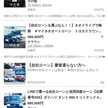
その他
ン/自己破産/債務整理/他社お断りされた方/お電話
中古車
32,000km 2014年
での仮審査/
恵庭市
6月27日
簡単にLINEスピード審査 自社ローンと信用回復ローン お問い合わせお待ちしておりま
北海道
恵庭市
その他
ローン
【自社ローンを選ぶなら！！】ネオドライブで検
索 ＃マイネオオートローン トヨタクラウン
エステート2.5アスリートFour 4WD 自社ロー
480,000円
クラウン
ン リース 自社分割 債務整理 自己破産 他社
中古車
165,000km 1000年
お断りされた方
札幌市
5月23日
NEO D rive札幌本店在庫 ネオドライブローンの窓口 全国自社ローン ローンに自信のないお
北海道
札幌市
クラウン
ローン
【自社ローン】審査通らない方へ
IDOMの自社ローンは税金・車検の支払いも含んでい
るので毎月の支払額は一定
株式会社IDOM
Ad
LINEで選べる自社ローンと信用回復ローン【在庫
番号S59】ダイハツ タント 660 X リミテッド 4W
D/ リース/ス自社分割 /信用回復ローン/自己破産/債
880,000円