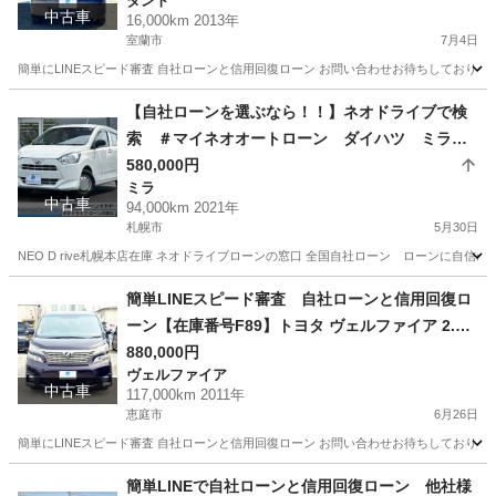
タント
務整理/他社お断りされた方/お電話での仮審査/
中古車
16,000km 2013年
室蘭市
7月4日
簡単にLINEスピード審査 自社ローンと信用回復ローン お問い合わせお待ちしておりま
北海道
室蘭市
タント
ローン
【自社ローンを選ぶなら！！】ネオドライブで検
索 ＃マイネオオートローン ダイハツ ミライ
―ス660X SAⅢ 4WD 自社ローン リース 自
580,000円
ミラ
社分割 債務整理 自己破産 他社お断りされた方
中古車
94,000km 2021年
札幌市
5月30日
NEO D rive札幌本店在庫 ネオドライブローンの窓口 全国自社ローン ローンに自信のないお
北海道
札幌市
ミラ
ローン
簡単LINEスピード審査 自社ローンと信用回復ロ
ーン【在庫番号F89】トヨタ ヴェルファイア 2.4 Z
プラチナセレクションII 4WD/ リース/ス自社分割 /
880,000円
ヴェルファイア
信用回復ローン/自己破産/債務整理/他社お断りさ
中古車
117,000km 2011年
れた方/お電話での仮審査/
恵庭市
6月26日
簡単にLINEスピード審査 自社ローンと信用回復ローン お問い合わせお待ちしておりま
北海道
恵庭市
ヴェルファイア
ローン
簡単LINEで自社ローンと信用回復ローン 他社様