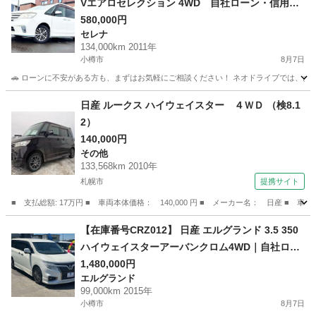
Vエアロセレクション 4WD 自社ローン・信用回
復ローンご相談受付中｜他社ローン審査が難しか
580,000円
セレナ
った方もご相談ください
134,000km 2011年
小樽市
8月7日
🚗 ローンに不安がある方も、まずはお気軽にご相談ください！ ネオドライブでは、お客
北海道
小樽市
セレナ
ローン
日産 ルークス ハイウェイスター ４ＷＤ （検8.1
2）
140,000円
その他
133,568km 2010年
札幌市
提携サイト
■ 支払総額: 17万円 ■ 車両本体価格： 140,000 円 ■ メーカー名： 日産 ■ 
北海道
札幌市
その他
【在庫番号CRZ012】 日産 エルグランド 3.5 350
ハイウェイスターアーバンクロム4WD｜自社ロー
ン・信用回復ローンご相談受付中｜他社ローン審
1,480,000円
エルグランド
査が難しかった方もご相談ください
99,000km 2015年
小樽市
8月7日