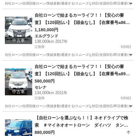
分割 /信用回復ローン/自己破産/債務整理/他社お断
自社ローン/信用回復ローン/実績多数/通過する/スムーズな対応/全国対応/即日審査/カー
りされた方/お電話での仮審査/
北海道
江別市
パレット
ローン
自社ローンで始まるカーライフ！！【安心の審
査】【120回払い】【頭金なし】【在庫番号a86】
日産 エルグランド2.5 250ハイウェイスターS 4W
1,180,000円
エルグランド
D/リース/ス自社分割 /信用回復ローン/自己破産/債
中古車
138,000km 2017年
務整理/他社お断りされた方/お電話での仮審査/
江別市
5月8日
自社ローン/信用回復ローン/実績多数/通過する/スムーズな対応/全国対応/即日審査/カー
北海道
江別市
エルグランド
ローン
自社ローンで始まるカーライフ！！【安心の審
査】【120回払い】【頭金なし】【在庫番号a89】
日産 セレナ2.0 ハイウェイスター Vエアロセレク
580,000円
セレナ
ション 4WD/リース/ス自社分割 /信用回復ローン/
中古車
134,000km 2011年
自己破産/債務整理/他社お断りされた方/お電話で
江別市
5月8日
の仮審査/
自社ローン/信用回復ローン/実績多数/通過する/スムーズな対応/全国対応/即日審査/カー
北海道
江別市
セレナ
ローン
【自社ローンを選ぶなら！！】ネオドライブで検
索 ＃マイネオオートローン ダイハツ タント6
60Xリミテッド 4WD 自社ローン リース 自
880,000円