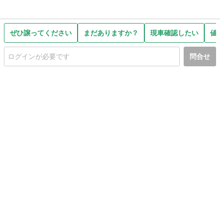
ぜひ譲ってください
まだありますか？
現車確認したい
値
問合せ
初めての方へ
利用規約
プライバシーポリシー
プライバシー・ステートメント
健全化に資する運用方針
お問い合わせ
運営会社
サイトマップ
ご利用ガイド
フリーワードで探す
PC版で表示
都道府県選択
特定商取引法の表示
利用者情報の外部送信について