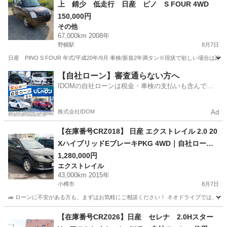
上 錆少 低走行 日産 ピノ S FOUR 4WD
150,000円
その他
67,000km 2008年
野幌駅
8月7日
日産 PINO S FOUR 年式/平成20年/9月 車検/新規2年満タン※現状で欲しい場合は諸経費必
北海道
江別市
野幌駅
その他
【自社ローン】審査通らない方へ
IDOMの自社ローンは税金・車検の支払いも含んでい
るので毎月の支払額は一定
株式会社IDOM
Ad
【在庫番号CRZ018】 日産 エクストレイル 2.0 20
XハイブリッドEブレーキPKG 4WD｜自社ロー
ン・信用回復ローンご相談受付中｜他社ローン審
1,280,000円
エクストレイル
査が難しかった方もご相談ください
43,000km 2015年
小樽市
8月7日
🚗 ローンに不安がある方も、まずはお気軽にご相談ください！ ネオドライブでは、お客
北海道
小樽市
エクストレイル
ローン
【在庫番号CRZ026】日産 セレナ 2.0Hスター