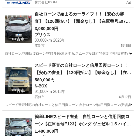
株式会社IDOM
Ad
自社ローンで始まるカーライフ！！【安心の審
査】【120回払い】【頭金なし】【在庫番号a07
6】トヨタ ヴォクシー2.0 ZS 4WD /リース/ス自
3,080,000円
プリウス
社分割 /信用回復ローン/自己破産/債務整理/他社お
中古車
30,000km 2023年
断りされた方/お電話での仮審査/
江別市
5月8日
自社ローン/信用回復ローン/実績多数/通過する/スムーズな対応/全国対応/即日審査/カー
北海道
江別市
プリウス
ローン
スピード審査の自社ローンと信用回復ローン！！
【安心の審査】【120回払い】【頭金なし】【在庫
番号E21】ホンダ N-BOX660 G Lパッケージ 4W
580,000円
N-BOX
D/ リース/ス自社分割 /信用回復ローン/自己破産/債
中古車
91,000km 2013年
務整理/他社お断りされた方/お電話での仮審査/
石狩市
6月17日
スピード審査対応の自社ローンと信用回復ローン 自社ローン/信用回復ローン/実績多数/通
北海道
石狩市
N-BOX
ローン
簡単LINEスピード審査 自社ローンと信用回復ロ
ーン【在庫番号F123】ホンダ ヴェゼル 1.5 ハイブ
リッド X 4WD/ リース/ス自社分割 /信用回復ロー
1,480,000円