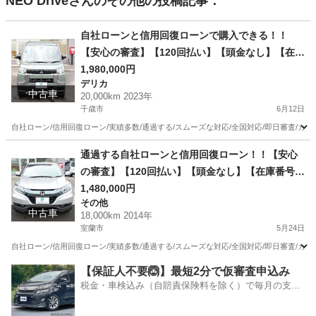
NEO Drive
さんのその他の投稿記事：
自社ローンと信用回復ローンで購入できる！！
【安心の審査】【120回払い】【頭金なし】【在庫
番号D25】三菱 デリカミニ660 T プレミアム 4WD
1,980,000円
デリカ
/ リース/ス自社分割 /信用回復ローン/自己破産/債
中古車
20,000km 2023年
務整理/他社お断りされた方/お電話での仮審査/
千歳市
6月12日
自社ローン/信用回復ローン/実績多数/通過する/スムーズな対応/全国対応/即日審査/カー
北海道
千歳市
デリカ
ローン
通過する自社ローンと信用回復ローン！！【安心
の審査】【120回払い】【頭金なし】【在庫番号c
25】ホンダ ヴェゼル1.5 ハイブリッド X 4WD /リ
1,480,000円
その他
ース/ス自社分割 /信用回復ローン/自己破産/債務整
中古車
18,000km 2014年
理/他社お断りされた方/お電話での仮審査/
室蘭市
5月24日
自社ローン/信用回復ローン/実績多数/通過する/スムーズな対応/全国対応/即日審査/カー
北海道
室蘭市
その他
ローン
【保証人不要🙆】最短2分で仮審査申込み
税金・車検込み（自賠責保険料を除く）で毎月の支払
額は一定の自社ローン🚗