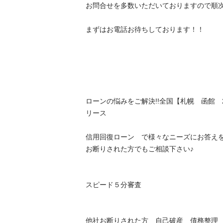
お問合せを多数いただいておりますので順次ご
まずはお電話お待ちしております！！

ローンの悩みをご解決!!全国【札幌　函館
リース

信用回復ローン　で様々なニーズにお答え
お断りされた方でもご相談下さい♪

スピード５分審査

他社お断りされた方　自己破産　債務整理