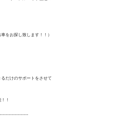
をお探し致します！！）


きるだけのサポートをさせて


-----------------
