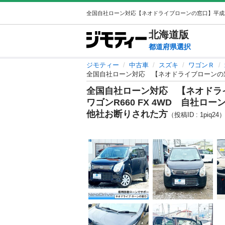
北海道
版
都道府県選択
ジモティー
中古車
スズキ
ワゴンＲ
全国自社ローン対応 【ネオドラ
ワゴンR660 FX 4WD 自社
他社お断りされた方
（投稿ID : 1piq24