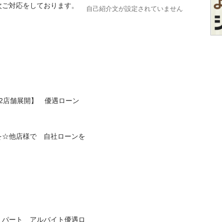
対応をしております。

自己紹介文が設定されていません
　2店舗展開】　優遇ローン　
を☆他店様で　自社ローンを
　パート　アルバイト優遇ロ