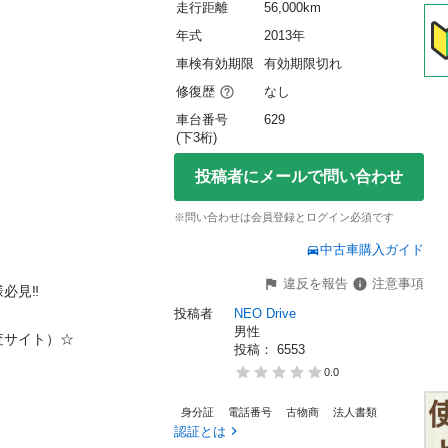
走行距離
56,000km
年式
2013年
車検有効期限
有効期限切れ
修復歴
なし
車台番号
629
(下3桁)
投稿者にメールで問い合わせ
※問い合わせは会員登録とログイン必須です
中古車購入ガイド
違反を報告
注意事項
︎

投稿者
NEO Drive
男性
ト）☆

投稿： 
6553
0.0
身分証
電話番号
古物商
法人書類
認証とは