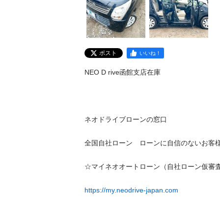
ポスト
いいね！
NEO D rive函館支店在庫 

ネオドライブローンの窓口

全国自社ローン　ローンに自信のないお客様必見‼
☆マイネオオートローン（自社ローン仮審査サイ
https://my.neodrive-japan.com