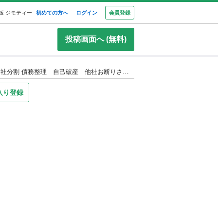
板 ジモティー
初めての方へ
ログイン
会員登録
投稿画面へ (無料)
全国自社ローン対応 【ネオドライブローンの窓口】 平成25年車 スズキ ワゴンR660 FX 4WD 自社ローン リース 自社分割 債務整理 自己破産 他社お断りされた方
入り登録