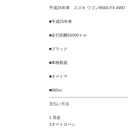
平成25年車　スズキ ワゴンR660 FX 4WD

■平成25年車

■走行距離56000ｋｍ

■ブラック

■車検新規

■オートマ 

■660cc 

--------------------------------------------------------
支払い方法 

1 現金 

2オートローン 
