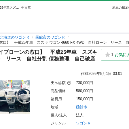
全国自社ローン対応【ネオドライブローンの窓口】平成25年車スズキ ワゴンR660 FX 4WD自社ローンリース自社分割 債務整理自己破産他社… (NEO Drive) 函館のワゴンＲの中古車｜ジモティー
中古車
地元の掲示
北海道のワゴンＲ
函館市のワゴンＲ
イブローンの窓口】 平成25年車 スズキ
1
お気に
ローン リース 自社分割 債務整理 自己破産
）
作成
2026年8月1日 03:01
支払総額
730,000円
商品価格
580,000円
諸費用
150,000円
地域
函館市
個人/法人
法人
ジャンル
ワゴンＲ