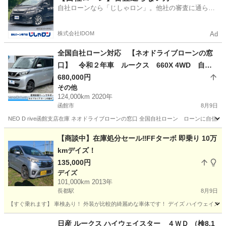
自社ローンなら「じしゃロン」。他社の審査に通らな
かった方も
株式会社IDOM
Ad
全国自社ローン対応 【ネオドライブローンの窓
口】 令和２年車 ルークス 660X 4WD 自社
ローン リース 自社分割 債務整理 自己破産
680,000円
その他
他社お断りされた方
124,000km 2020年
函館市
8月9日
NEO D rive函館支店在庫 ネオドライブローンの窓口 全国自社ローン ローンに自信のないお
北海道
函館市
その他
ローン
【商談中】在庫処分セール‼️FFターボ 即乗り 10万
kmデイズ！
135,000円
デイズ
101,000km 2013年
長都駅
8月9日
【すぐ乗れます】 車検あり！ 外装が比較的綺麗めな車体です！ デイズ ハイウェイスターGターボ
北海道
千歳市
長都駅
デイズ
走行距離
日産 ルークス ハイウェイスター ４ＷＤ （検8.1