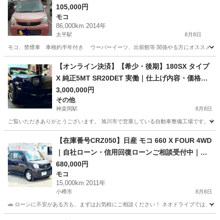
105,000円
モコ
86,000km 2014年
太平駅
8月8日
モコ、禁煙車 車検約半年付き ウーバーイーツ、出前館等 関係やる方にオススメ
北海道
石狩市
太平駅
モコ
日産モコ
【オンライン決済】【希少・後期】180SX タイプ
X 純正5MT SR20DET 実働｜仕上げ内容・価格相
談可
3,000,000円
その他
神楽岡駅
8月8日
ご覧いただきありがとうございます。 旭川市で営業している自動車整備工場です。 日産 1
北海道
旭川市
神楽岡駅
その他
【在庫番号CRZ050】日産 モコ 660 X FOUR 4WD
｜自社ローン・信用回復ローンご相談受付中｜他
社ローン審査が難しかった方もご相談ください
680,000円
モコ
15,000km 2011年
小樽市
8月8日
🚗 ローンに不安がある方も、まずはお気軽にご相談ください！ ネオドライブでは、お客
北海道
小樽市
モコ
ローン