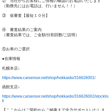
②　当社からお客様にご情報の確認のお電話いたします

（勤務先にはお電話は、行いません！！）

③　仮審査【最短１０分】

④　審査結果のご案内

（審査結果では、ご金額/分割回数/ご説明）

⑤お車のご選択

●在庫情報

札幌本店↓

https://www.carsensor.net/shop/hokkaido/316626001/
函館支店↓

https://www.carsensor.net/shop/hokkaido/316626002/stocklis
t/
【ここからはご契約からご納車まで全力サポートいたしま