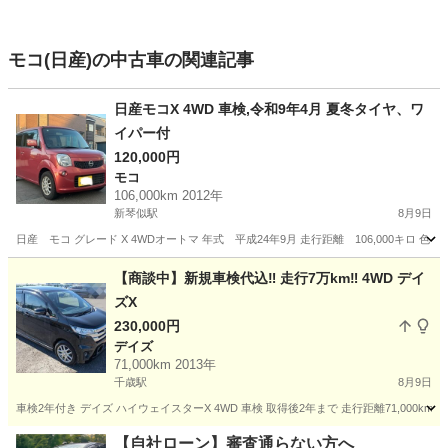
モコ(日産)の中古車の関連記事
日産モコX 4WD 車検,令和9年4月 夏冬タイヤ、ワ
イパー付
120,000円
モコ
106,000km 2012年
新琴似駅
8月9日
日産 モコ グレード X 4WDオートマ 年式 平成24年9月 走行距離 106,000キロ
北海道
札幌市
新琴似駅
モコ
【商談中】新規車検代込‼️ 走行7万km‼️ 4WD デイ
ズX
230,000円
デイズ
71,000km 2013年
千歳駅
8月9日
車検2年付き デイズ ハイウェイスターX 4WD 車検 取得後2年まで 走行距離71,000km
北海道
千歳市
千歳駅
デイズ
【自社ローン】審査通らない方へ