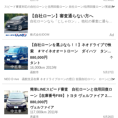
スピード審査対応の自社ローンと信用回復ローン 自社ローン/信用回復ローン/実績多数/通
北海道
石狩市
ＭＲワゴン
ローン
【自社ローン】審査通らない方へ
自社ローンなら「じしゃロン」。他社の審査に通らな
かった方も
株式会社IDOM
Ad
【自社ローンを選ぶなら！！】ネオドライブで検
索 ＃マイネオオートローン ダイハツ タント6
60Xリミテッド 4WD 自社ローン リース 自
880,000円
タント
社分割 債務整理 自己破産 他社お断りされた方
中古車
16,000km 2013年
函館市
5月27日
NEO D rive 函館支店在庫 ネオドライブローンの窓口 全国自社ローン ローンに自信のない
北海道
函館市
タント
ローン
簡単LINEスピード審査 自社ローンと信用回復ロ
ーン【在庫番号F89】トヨタ ヴェルファイア 2.4 Z
プラチナセレクションII 4WD/ リース/ス自社分割 /
880,000円
ヴェルファイア
信用回復ローン/自己破産/債務整理/他社お断りさ
中古車
117,000km 2011年
れた方/お電話での仮審査/
恵庭市
6月26日