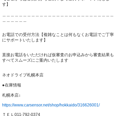
す】

＿＿＿＿＿＿＿＿＿＿＿＿＿＿＿＿＿＿＿＿＿＿＿＿＿＿＿
＿＿＿＿＿＿

お電話での受付方法【複雑なことは何もなくお電話でご丁寧
にサポートいたします】

直接お電話をいただければ仮審査のお申込みから審査結果も
すべてスムーズにご案内いたします

ネオドライブ札幌本店

●在庫情報

札幌本店↓

https://www.carsensor.net/shop/hokkaido/316626001/
ＴＥＬ011-792-0374
