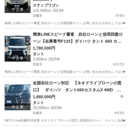
ステップワゴン
理/他社お断りされた方/お電話での仮審査/
中古車
126,000km 2013年
室蘭市
7月4日
簡単にLINEスピード審査 自社ローンと信用回復ローン お問い合わせお待ちしておりま
北海道
室蘭市
ステップワゴン
ローン
簡単LINEスピード審査 自社ローンと信用回復ロ
ーン【在庫番号F133】ダイハツ タント 660 カス
タム X ecoIDLE非装着車 4WD/ リース/ス自社分割
1,780,000円
タント
/信用回復ローン/自己破産/債務整理/他社お断りさ
中古車
3,000km 2025年
れた方/お電話での仮審査/
恵庭市
6月27日
簡単にLINEスピード審査 自社ローンと信用回復ローン お問い合わせお待ちしておりま
北海道
恵庭市
タント
ローン
全国自社ローン対応 【ネオドライブローンの窓
口】 ダイハツ タント660カスタムX 4WD 自
社ローン リース 自社分割 債務整理 自己破
1,680,000円
タント
産 他社お断りされた方
中古車
29,000km 2023年
札幌市
8月2日
NEO D rive札幌本店在庫 ネオドライブローンの窓口 全国自社ローン ローンに自信のないお