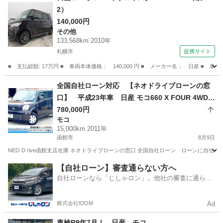
2）
140,000円
その他
133,568km 2010年
札幌市
提携サイト
■ 支払総額: 17万円 ■ 車両本体価格： 140,000 円 ■ メーカー名： 日産 ■ 
北海道
札幌市
その他
全国自社ローン対応 【ネオドライブローンの窓
口】 平成23年車 日産 モコ660 X FOUR 4WD
自社ローン リース 自社分割 債務整理 自己破
780,000円
モコ
産 他社お断りされた方
15,000km 2011年
函館市
8月9日
NEO D rive函館支店在庫 ネオドライブローンの窓口 全国自社ローン ローンに自信のないお
北海道
函館市
モコ
ローン
【自社ローン】審査通らない方へ
自社ローンなら「じしゃロン」。他社の審査に通らな
かった方も
株式会社IDOM
Ad
車検R9年7月！ 日産 モコ