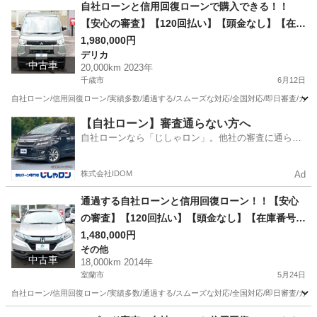
北海道
室蘭市
タント
ローン
自社ローンと信用回復ローンで購入できる！！
【安心の審査】【120回払い】【頭金なし】【在庫
番号D25】三菱 デリカミニ660 T プレミアム 4WD
1,980,000円
デリカ
/ リース/ス自社分割 /信用回復ローン/自己破産/債
中古車
20,000km 2023年
務整理/他社お断りされた方/お電話での仮審査/
千歳市
6月12日
自社ローン/信用回復ローン/実績多数/通過する/スムーズな対応/全国対応/即日審査/カー
北海道
千歳市
デリカ
ローン
【自社ローン】審査通らない方へ
自社ローンなら「じしゃロン」。他社の審査に通らな
かった方も
株式会社IDOM
Ad
通過する自社ローンと信用回復ローン！！【安心
の審査】【120回払い】【頭金なし】【在庫番号c
25】ホンダ ヴェゼル1.5 ハイブリッド X 4WD /リ
1,480,000円
その他
ース/ス自社分割 /信用回復ローン/自己破産/債務整
中古車
18,000km 2014年
理/他社お断りされた方/お電話での仮審査/
室蘭市
5月24日
自社ローン/信用回復ローン/実績多数/通過する/スムーズな対応/全国対応/即日審査/カー
北海道
室蘭市
その他
ローン