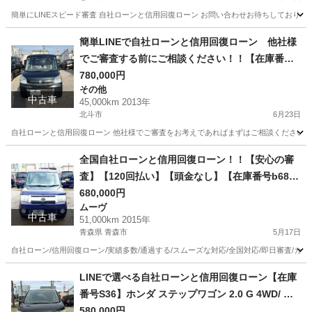
簡単にLINEスピード審査 自社ローンと信用回復ローン お問い合わせお待ちしておりま
北海道
恵庭市
ヴェルファイア
ローン
簡単LINEで自社ローンと信用回復ローン 他社様
でご審査する前にご相談ください！！【在庫番号F
61】スズキ スペーシア 660 X 4WD/ リース/ス自社
780,000円
その他
分割 /信用回復ローン/自己破産/債務整理/他社お断
中古車
45,000km 2013年
りされた方/お電話での仮審査/
北斗市
6月23日
自社ローンと信用回復ローン 他社様でご審査をお考えであればまずはご相談ください！！ 
北海道
北斗市
その他
ローン
全国自社ローンと信用回復ローン！！【安心の審
査】【120回払い】【頭金なし】【在庫番号b68】
ダイハツ ムーヴコンテ 660 カスタム X VS 4WD/
680,000円
ムーヴ
リース/ス自社分割 /信用回復ローン/自己破産/債務
中古車
51,000km 2015年
整理/他社お断りされた方/お電話での仮審査/
青森県 青森市
5月17日
自社ローン/信用回復ローン/実績多数/通過する/スムーズな対応/全国対応/即日審査/カー
青森
青森市
ムーヴ
ローン
LINEで選べる自社ローンと信用回復ローン【在庫
番号S36】ホンダ ステップワゴン 2.0 G 4WD/ リ
ース/ス自社分割 /信用回復ローン/自己破産/債務整
580,000円