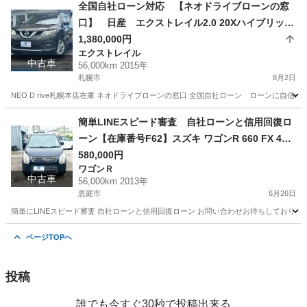
北海道
札幌市
タント
ローン
全国自社ローン対応 【ネオドライブローンの窓
口】 日産 エクストレイル2.0 20Xハイブリッド
EブレーキPKG 4WD 自社ローン リース 自社
1,380,000円
エクストレイル
分割 債務整理 自己破産 他社お断りされた方
中古車
56,000km 2015年
札幌市
8月2日
NEO D rive札幌本店在庫 ネオドライブローンの窓口 全国自社ローン ローンに自信のないお
北海道
札幌市
エクストレイル
ローン
簡単LINEスピード審査 自社ローンと信用回復ロ
ーン【在庫番号F62】スズキ ワゴンR 660 FX 4W
D/ リース/ス自社分割 /信用回復ローン/自己破産/債
580,000円
ワゴンＲ
務整理/他社お断りされた方/お電話での仮審査/
中古車
56,000km 2013年
恵庭市
6月26日
簡単にLINEスピード審査 自社ローンと信用回復ローン お問い合わせお待ちしておりま
北海道
恵庭市
ワゴンＲ
ローン
ページTOPへ
投稿
誰でも今すぐ30秒で投稿出来る