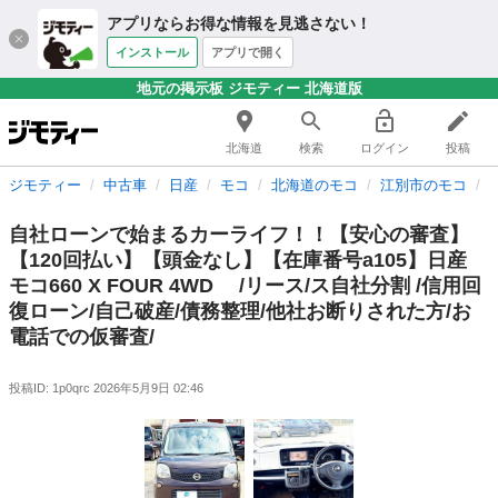
アプリならお得な情報を見逃さない！
インストール
アプリで開く
地元の掲示板 ジモティー 北海道版
北海道
検索
ログイン
投稿
ジモティー
中古車
日産
モコ
北海道のモコ
江別市のモコ
自社ローンで始まるカーライフ！！【安心の審査】
【120回払い】【頭金なし】【在庫番号a105】日産
モコ660 X FOUR 4WD /リース/ス自社分割 /信用回
復ローン/自己破産/債務整理/他社お断りされた方/お
電話での仮審査/
投稿ID: 1p0qrc
2026年5月9日 02:46