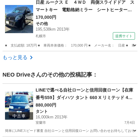
日産 ルークス Ｅ ４ＷＤ 両側スライドドア ス
マートキー 電動格納ミラー シートヒーター
ベンチシート ＣＶＴ 盗難防止システム ＡＢ
170,000円
その他
Ｓ ＣＤ Ｂｌｕｅｔｏｏｔｈ アルミホイー
195,538km 2013年
ル 衝突安全ボディ エアコン （検10.7）
札幌市
提携サイト
■ 支払総額: 18万円 ■ 車両本体価格： 170,000 円 ■ メーカー名： 日産
北海道
札幌市
その他
もっと見る
NEO Drive
さんのその他の投稿記事：
LINEで選べる自社ローンと信用回復ローン【在庫
番号S59】ダイハツ タント 660 X リミテッド 4W
D/ リース/ス自社分割 /信用回復ローン/自己破産/債
880,000円
タント
務整理/他社お断りされた方/お電話での仮審査/
中古車
16,000km 2013年
室蘭市
7月4日
簡単にLINEスピード審査 自社ローンと信用回復ローン お問い合わせお待ちしておりま