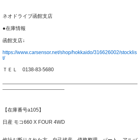
ネオドライブ函館支店

●在庫情報

函館支店↓

https://www.carsensor.net/shop/hokkaido/316626002/stocklis
t/
ＴＥＬ　0138-83-5680

________________________________________________
______________________

【在庫番号a105】

日産 モコ660 X FOUR 4WD

他社お断りされた方　自己破産　債務整理　パート　アルバ