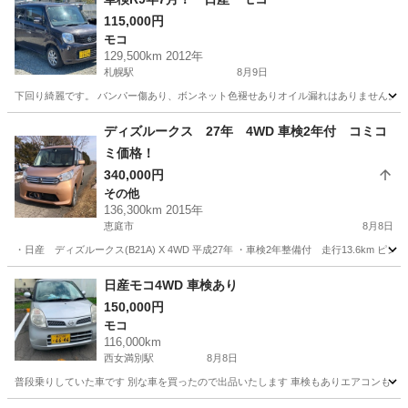
115,000円
モコ
129,500km 2012年
札幌駅
8月9日
下回り綺麗です。 バンパー傷あり、ボンネット色褪せありオイル漏れはありません。 修復
北海道
札幌市
札幌駅
モコ
ディズルークス 27年 4WD 車検2年付 コミコ
ミ価格！
340,000円
その他
136,300km 2015年
恵庭市
8月8日
・日産 ディズルークス(B21A) X 4WD 平成27年 ・車検2年整備付 走行13.6
北海道
恵庭市
その他
4WD
日産モコ4WD 車検あり
150,000円
モコ
116,000km
西女満別駅
8月8日
普段乗りしていた車です 別な車を買ったので出品いたします 車検もありエアコンもキ