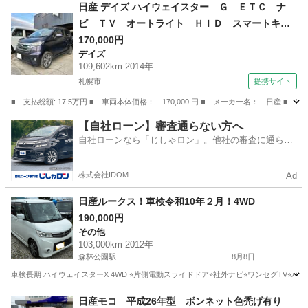
北海道
網走郡
西女満別駅
モコ
日産 デイズ ハイウェイスター Ｇ ＥＴＣ ナ
ビ ＴＶ オートライト ＨＩＤ スマートキ
ー アイドリングストップ 電動格納ミラー ベ
170,000円
デイズ
ンチシート ＣＶＴ 盗難防止システム ＡＢ
109,602km 2014年
Ｓ ミュージックプレイヤー接続可 アルミホイ
札幌市
提携サイト
ール （検9.4）
■ 支払総額: 17.5万円 ■ 車両本体価格： 170,000 円 ■ メーカー名： 日
北海道
札幌市
デイズ
【自社ローン】審査通らない方へ
自社ローンなら「じしゃロン」。他社の審査に通らな
かった方も
株式会社IDOM
Ad
日産ルークス！車検令和10年２月！4WD
190,000円
その他
103,000km 2012年
森林公園駅
8月8日
車検長期 ハイウェイスターX 4WD ⭐︎片側電動スライドドア⭐︎社外ナビ⭐︎ワンセグT
北海道
札幌市
森林公園駅
その他
ルークス
日産モコ 平成26年型 ボンネット色禿げ有り