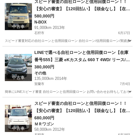
スピード審査の自社ローンと信用回復ローン！！
【安心の審査】【120回払い】【頭金なし】【在庫
番号E21】ホンダ N-BOX660 G Lパッケージ 4W
580,000円
N-BOX
D/ リース/ス自社分割 /信用回復ローン/自己破産/債
中古車
91,000km 2013年
務整理/他社お断りされた方/お電話での仮審査/
石狩市
6月17日
スピード審査対応の自社ローンと信用回復ローン 自社ローン/信用回復ローン/実績多数/通
北海道
石狩市
N-BOX
ローン
LINEで選べる自社ローンと信用回復ローン【在庫
番号S55】三菱 eKカスタム 660 T 4WD/ リース/ス
自社分割 /信用回復ローン/自己破産/債務整理/他社
380,000円
その他
お断りされた方/お電話での仮審査/
中古車
135,000km 2014年
室蘭市
7月4日
簡単にLINEスピード審査 自社ローンと信用回復ローン お問い合わせお待ちしておりま
北海道
室蘭市
その他
ローン
スピード審査の自社ローンと信用回復ローン！！
【安心の審査】【120回払い】【頭金なし】【在庫
番号E45】スズキ MRワゴン 660 G 4WD/ リース/
680,000円
ＭＲワゴン
ス自社分割 /信用回復ローン/自己破産/債務整理/他
中古車
58,000km 2012年
社お断りされた方/お電話での仮審査/
石狩市
6月18日