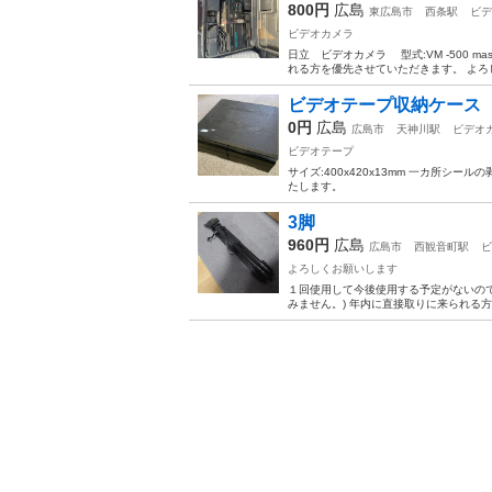
800円
広島
東広島市
西条駅
ビデ
ビデオカメラ
日立 ビデオカメラ 型式:VM -500 m
れる方を優先させていただきます。 よろ
ビデオテープ収納ケース
0円
広島
広島市
天神川駅
ビデオ
ビデオテープ
サイズ:400x420x13mm 一カ所シ
たします。
3脚
960円
広島
広島市
西観音町駅
ビ
よろしくお願いします
１回使用して今後使用する予定がないので
みません。) 年内に直接取りに来られる方 