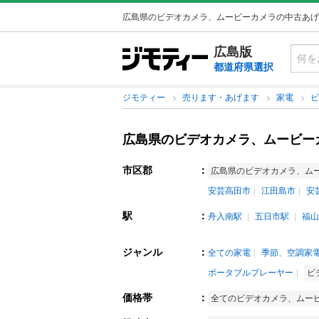
広島県のビデオカメラ、ムービーカメラの中古あげ
広島版
都道府県選択
ジモティー
売ります・あげます
家電
広島県のビデオカメラ、ムービー
市区郡
：
広島県のビデオカメラ、ム
安芸高田市
江田島市
安
駅
：
舟入南駅
五日市駅
福山
ジャンル
：
全ての家電
季節、空調家
ポータブルプレーヤー
ビ
価格帯
：
全てのビデオカメラ、ムー