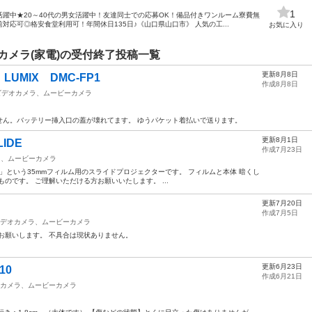
1
躍中★20～40代の男女活躍中！友達同士での応募OK！備品付きワンルーム寮費無
応可◎格安食堂利用可！年間休日135日♪《山口県山口市》 人気の工...
お気に入り
メラ(家電)の受付終了投稿一覧
更新8月8日
MIX DMC-FP1
作成8月8日
ビデオカメラ、ムービーカメラ
せん。バッテリー挿入口の蓋が壊れてます。 ゆうパケット着払いで送ります。
更新8月1日
IDE
作成7月23日
ラ、ムービーカメラ
LIDE」という35mmフィルム用のスライドプロジェクターです。 フィルムと本体 暗くし
のです。 ご理解いただける方お願いいたします。 ...
更新7月20日
作成7月5日
デオカメラ、ムービーカメラ
お願いします。 不具合は現状ありません。
更新6月23日
10
作成6月21日
カメラ、ムービーカメラ