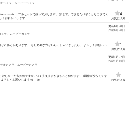
オカメラ、ムービーカメラ
4
astacs movie フルセットで揃っております。 家まで、できるだけ早くとりにきてく
しくおねがいします。
お気に入り
更新6月28日
作成6月28日
カメラ、ムービーカメラ
1
ールの剥がれあとがあります。 もし必要な方がいらっしゃいましたら。 よろしくお願いい
お気に入り
更新1月27日
作成1月16日
デオカメラ、ムービーカメラ
 欲しかった方如何ですか? 短く見えますがきちんと伸びます。 (画像が少なくてす
よろしくお願いしますm(_ _)m
お気に入り