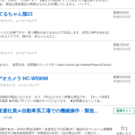
、奥行き：1.8cm （大体です） 【傷などの状態】とくに目立った傷はありませんが、
お、取説は英語表記の簡易なものしか付属していません。バッテリ...
更新6月6日
てるちゃん猫23
作成5月23日
デオカメラ、ムービーカメラ
 いただき物ですが、使う機会がありませんので出品します。自宅にWiFiがあれば、
来るカメラです。猫や犬、赤ちゃんなどに。
更新7月2日
作成5月12日
デオカメラ、ムービーカメラ
 使用方法・説明書のリンクです↓ https://canon.jp/-/media/Project/Canon/
更新5月25日
デオカメラ HC-W590M
作成5月10日
デオカメラ、ムービーカメラ
品同様の商品になります。キズ、汚れなどがなく綺麗な商品です。 【セット内容】
充電器 ★写真に写っている物がすべてになります。 ★説明書をなくしてあ...
派遣社員≫自動車系工場での機械操作・製造...
提携サイト
その他
1
躍中★20～40代の男女活躍中！友達同士での応募OK！備品付きワンルーム寮費無
応可◎格安食堂利用可！年間休日135日♪《山口県山口市》 人気の工...
お気に入り