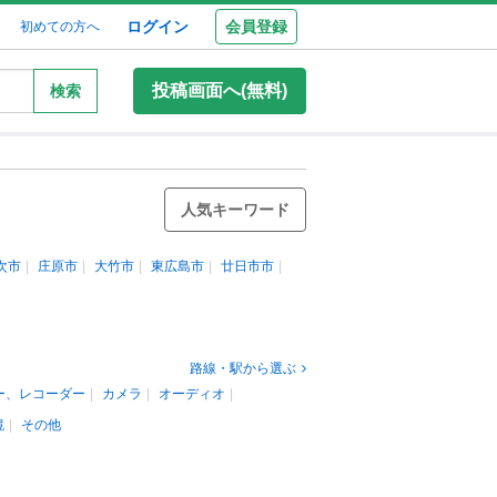
ログイン
会員登録
初めての方へ
投稿画面へ(無料)
検索
人気キーワード
次市
庄原市
大竹市
東広島市
廿日市市
路線・駅から選ぶ
ー、レコーダー
カメラ
オーディオ
鏡
その他