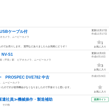
更新12月17日
USBケーブル付
作成12月17日
オカメラ、ムービーカメラ
1
たのでお売りします。 質問などありましたらお気軽にどうぞ！
お気に入り
更新12月2日
V-S1
作成4月10日
前（平良）駅
ビデオカメラ、ムービーカメラ
3
お気に入り
作成3月29日
ROSPEC DVE782 中古
ラ、ムービーカメラ
していたのですが使用機会がなくなりましたので手放そうと思います。
お気に入り
派遣社員≫機械操作・製造補助
提携サイト
その他