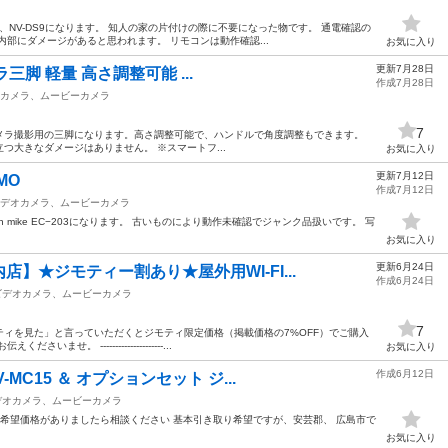
カメラ、NV-DS9になります。 知人の家の片付けの際に不要になった物です。 通電確認の
部にダメージがあると思われます。 リモコンは動作確認...
お気に入り
更新7月28日
メラ三脚 軽量 高さ調整可能 ...
作成7月28日
カメラ、ムービーカメラ
7
す。 カメラ撮影用の三脚になります。高さ調整可能で、ハンドルで角度調整もできます。
つ大きなダメージはありません。 ※スマートフ...
お気に入り
更新7月12日
MO
作成7月12日
デオカメラ、ムービーカメラ
on mike EC−203になります。 古いものにより動作未確認でジャンク品扱いです。 写
お気に入り
更新6月24日
】★ジモティー割あり★屋外用WI-FI...
作成6月24日
ビデオカメラ、ムービーカメラ
7
ィを見た」と言っていただくとジモティ限定価格（掲載価格の7%OFF）でご購入
。 ---------------------...
お気に入り
作成6月12日
MC15 ＆ オプションセット ジ...
デオカメラ、ムービーカメラ
 希望価格がありましたら相談ください 基本引き取り希望ですが、安芸郡、 広島市で
お気に入り