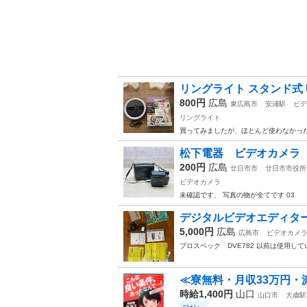
リングライト スタンド式 
800円
広島
東広島市
安浦駅
ビデ
リングライト
買ってみましたが、ほとんど使わなかっ
松下電器 ビデオカメラ N
200円
広島
廿日市市
廿日市市役所
ビデオカメラ
未確認です、 写真の物が全てです 03
デジタルビデオエディター P
5,000円
広島
広島市
ビデオカメ
プロスペック DVE782 以前は使用
≪寮無料・月収33万円・
時給1,400円
山口
山口市
大歳駅