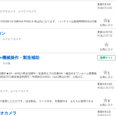
更新5月3日
作成3月19日
ビデオカメラ、ムービーカメラ
6
-V520M 10.0MEGA PIXELS 色は白になります。 バッテリーは録画時間60分が2個
お気に入り
更新12月7日
コン
作成12月7日
ラ、ムービーカメラ
お気に入り
≫機械操作・製造補助
提携サイト
その他
1
躍中★20～40代の男女活躍中！友達同士での応募OK！備品付きワンルーム寮費無
応可◎格安食堂利用可！年間休日135日♪《山口県山口市》 人気の工...
お気に入り
更新3月13日
作成11月27日
カメラ、ムービーカメラ
4
２度室内で使用しただけです。ほぼ新品。 ケース付き、充電器付き、もちろん使用できま
お気に入り
更新9月1日
デオカメラ
作成9月1日