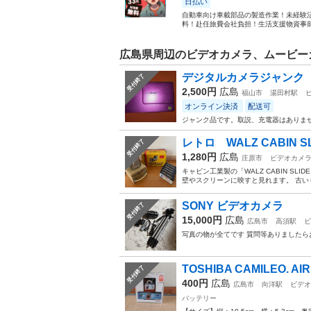
日払い
自動車向け車載部品の製造作業！未経験活
料！赴任旅費会社負担！生活支援物資事前対
広島県周辺のビデオカメラ、ムービーカ
デジタルカメラジャンク LU
受付終了
2,500円
広島
福山市
湯田村駅
オンライン決済
配送可
ジャンク品です。取説、充電器はありま
レトロ WALZ CABIN SL
受付終了
1,280円
広島
庄原市
ビデオカメ
キャビン工業製の「WALZ CABIN S
壁やスクリーンに映すと見れます。 古いも
SONY ビデオカメラ
受付終了
15,000円
広島
広島市
高須駅
ビ
写真の物が全てです 質問等ありましたら
TOSHIBA CAMILEO. AIR
受付終了
400円
広島
広島市
向洋駅
ビデオ
バッテリー