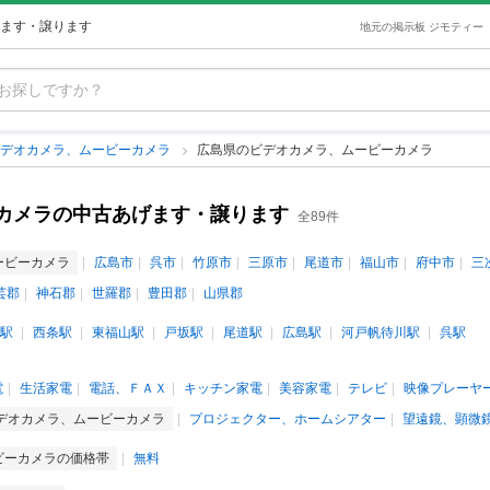
ます・譲ります
地元の掲示板 ジモティー
ビデオカメラ、ムービーカメラ
広島県のビデオカメラ、ムービーカメラ
カメラの中古あげます・譲ります
全89件
ービーカメラ
広島市
呉市
竹原市
三原市
尾道市
福山市
府中市
三
芸郡
神石郡
世羅郡
豊田郡
山県郡
駅
西条駅
東福山駅
戸坂駅
尾道駅
広島駅
河戸帆待川駅
呉駅
電
生活家電
電話、ＦＡＸ
キッチン家電
美容家電
テレビ
映像プレーヤ
デオカメラ、ムービーカメラ
プロジェクター、ホームシアター
望遠鏡、顕微
ビーカメラの価格帯
無料