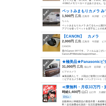
【サイズ】縦：10.5cm、横：5.3cm
４GBのメモリーカードはありません。な
ペットみまもりカメラ み
受付終了
1,500円
広島
広島市
向洋駅
ビ
ちゃん
ペットみまもりカメラ みてるちゃん猫23
アプリを使ってペットを見守ることの出
【CANON】 カメラ
受付終了
2,000円
広島
広島市
牛田駅
ビ
CANON
昔のCanon IXYです。 フィルムはございません。
CanonJP/Website/support/man...
★極美品★Panasonicビ
受付終了
31,000円
広島
福山市
近田駅
ビ
ビデオカメラ
★新品購入して、２回ほど使用だけの新
♢ビデオカメラ本体 ♢バッテリー×１ ♢
≪寮無料・月収33万円・
時給1,400円
山口
山口市
大歳駅
日払い
自動車向け車載部品の製造作業！未経験活
料！赴任旅費会社負担！生活支援物資事前対