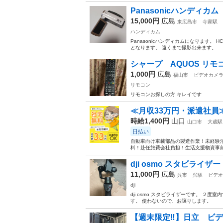
Panasonicハンディカム
15,000円
広島
東広島市
寺家駅
ハンディカム
Panasonicハンディカムになります。 HC
となります。 遠くまで撮影出来ます。
シャープ AQUOS リモ
1,000円
広島
福山市
ビデオカメ
リモコン
リモコンお探しの方 キレイです
≪月収33万円・派遣社員
時給1,400円
山口
山口市
大歳駅
日払い
自動車向け車載部品の製造作業！未経験活
料！赴任旅費会社負担！生活支援物資事前対
dji osmo スタビライザー
11,000円
広島
呉市
呉駅
ビデオ
dji
dji osmo スタビライザーです。 
す。 使わないので、お譲りします。
【週末限定‼︎】日立 ビ