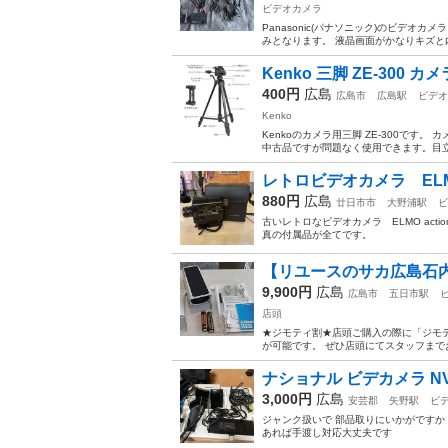
ビデオカメラ
Panasonic(パナソニック)のビデオ
みとなります。 液晶画面がかなりキズと内
Kenko 三脚 ZE-300 カ
400円
広島
広島市
広島駅
ビデオ
Kenko
Kenkoのカメラ用三脚 ZE-300で
中古品ですが問題なく使用できます。目立
レトロビデオカメラ EL
880円
広島
廿日市市
大野浦駅
ビ
古いレトロなビデオカメラ ELMO acti
真の付属品が全てです。
【リユースのサカ広島石内店
9,900円
広島
広島市
五日市駅
店頭
★ジモティ割★店頭ご購入の際に「ジモテ
が可能です。 ぜひ店頭にてスタッフまでお伝えくださいませ
ナショナル ビデカメラ NV-
3,000円
広島
安芸郡
矢野駅
ビ
ジャンク扱いで 部品取りにいかがですか
あれば手渡し対応大丈夫です