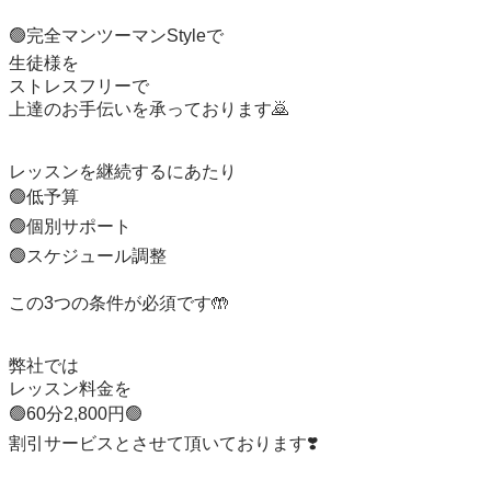
🟢完全マンツーマンStyleで

生徒様を

ストレスフリーで

上達のお手伝いを承っております🙇

レッスンを継続するにあたり

🟢低予算

🟢個別サポート

🟢スケジュール調整

この3つの条件が必須です🤲

弊社では

レッスン料金を

🟢60分2,800円🟢

割引サービスとさせて頂いております❣️
