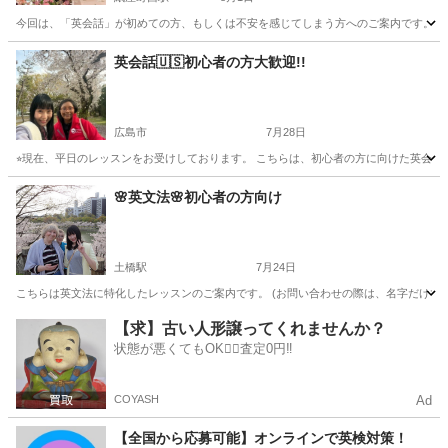
今回は、「英会話」が初めての方、もしくは不安を感じてしまう方へのご案内です。現在
広島
広島市
紙屋町西駅
英語
外国人
英会話🇺🇸初心者の方大歓迎!!
広島市
7月28日
⭐︎現在、平日のレッスンをお受けしております。 こちらは、初心者の方に向けた英会話の
広島
広島市
英会話
🌸英文法🌸初心者の方向け
土橋駅
7月24日
こちらは英文法に特化したレッスンのご案内です。 (お問い合わせの際は、名字だけでも
広島
広島市
土橋駅
英語/基礎英語
英文法
【求】古い人形譲ってくれませんか？
状態が悪くてもOK🙆‍♀️査定0円‼️
COYASH
Ad
【全国から応募可能】オンラインで英検対策！