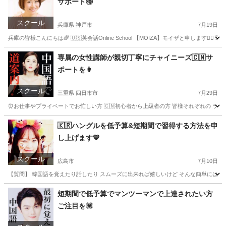
サポート🉐
スクール
兵庫県 神戸市
7月19日
兵庫の皆様こんにちは🌈 🇺🇸英会話Online School 【MOIZA】モイザと申します
兵庫
神戸市
英会話
マンツーマン
専属の女性講師が親切丁寧にチャイニーズ🇨🇳サ
ポートを👩
スクール
三重県 四日市市
7月29日
⏰お仕事やプライベートでお忙しい方 🇨🇳初心者から上級者の方 皆様それぞれの ライフ
三重
四日市市
中国語
レッスン
🇰🇷ハングルを低予算&短期間で習得する方法を申
し上げます💙
スクール
広島市
7月10日
【質問】 韓国語を覚えたり話したり スムーズに出来れば嬉しいけど そんな簡単には上達しない
広島
広島市
韓国語
レッスン
短期間で低予算でマンツーマンで上達されたい方
ご注目を💟