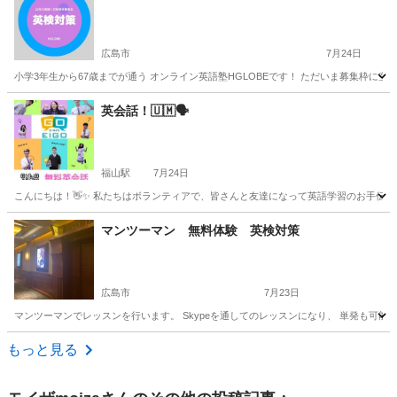
広島市
7月24日
小学3年生から67歳までが通う オンライン英語塾HGLOBEです！ ただいま募集枠に
広島
広島市
英検
オンライン
英会話！🇺🇲🗣
福山駅
7月24日
こんにちは！👋✨ 私たちはボランティアで、皆さんと友達になって英語学習のお手伝いを
広島
福山市
福山駅
英会話
キリスト教会
マンツーマン 無料体験 英検対策
広島市
7月23日
マンツーマンでレッスンを行います。 Skypeを通してのレッスンになり、 単発も可能になりま
広島
広島市
英検
マンツーマン
もっと見る