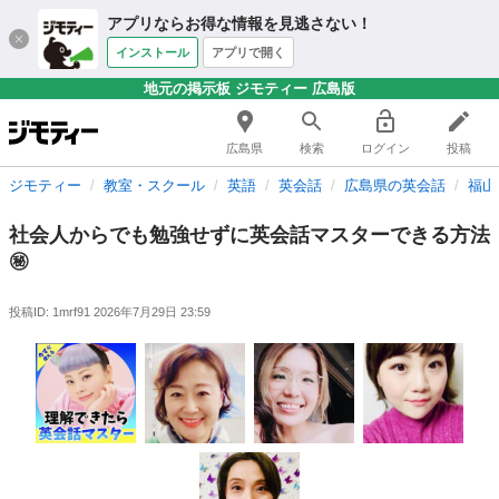
アプリならお得な情報を見逃さない！
インストール
アプリで開く
地元の掲示板 ジモティー 広島版
広島県
検索
ログイン
投稿
ジモティー
教室・スクール
英語
英会話
広島県の英会話
福山
社会人からでも勉強せずに英会話マスターできる方法
㊙️
投稿ID: 1mrf91
2026年7月29日 23:59