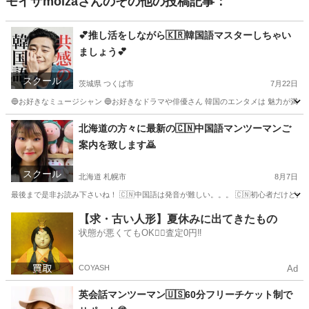
モイザmoiza
さんのその他の投稿記事：
💕推し活をしながら🇰🇷韓国語マスターしちゃい
ましょう💕
スクール
茨城県 つくば市
7月22日
🔵お好きなミュージシャン 🔵お好きなドラマや俳優さん 韓国のエンタメは 魅力が満載で
茨城
つくば市
韓国語
レッスン
北海道の方々に最新の🇨🇳中国語マンツーマンご
案内を致します🙇
スクール
北海道 札幌市
8月7日
最後まで是非お読み下さいね！ 🇨🇳中国語は発音が難しい。。。 🇨🇳初心者だけど大丈
北海道
札幌市
中国語
マンツーマン
【求・古い人形】夏休みに出てきたもの
状態が悪くてもOK🙆‍♀️査定0円‼️
COYASH
Ad
英会話マンツーマン🇺🇸60分フリーチケット制で