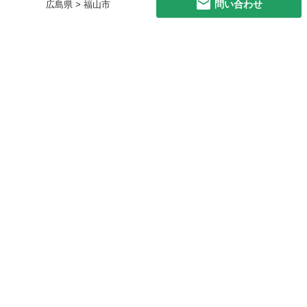
問い合わせ
広島県 > 福山市
初めての方へ
利用規約
プライバシーポリシー
プライバシー・ステートメント
健全化に資する運用方針
お問い合わせ
運営会社
サイトマップ
ご利用ガイド
フリーワードで探す
PC版で表示
都道府県選択
特定商取引法の表示
利用者情報の外部送信について
© 2011-
2026
Jmty, Inc.