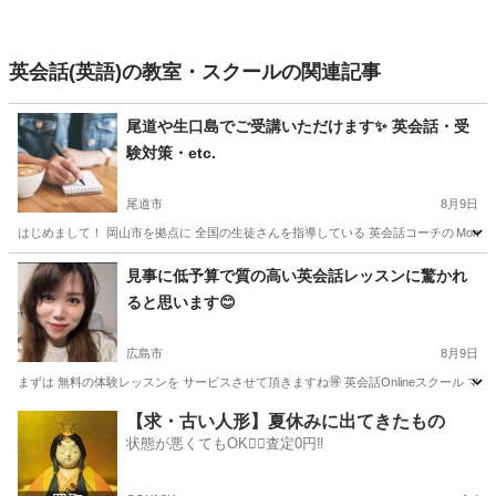
英会話(英語)の教室・スクールの関連記事
尾道や生口島でご受講いただけます✨ 英会話・受
験対策・etc.
尾道市
8月9日
はじめまして！ 岡山市を拠点に 全国の生徒さんを指導している 英会話コーチの Momokoです
広島
尾道市
英語
レッスン
見事に低予算で質の高い英会話レッスンに驚かれ
ると思います😊
広島市
8月9日
まずは 無料の体験レッスンを サービスさせて頂きますね🉐 英会話Onlineスクール マ
広島
広島市
英会話
英会話レッスン
【求・古い人形】夏休みに出てきたもの
状態が悪くてもOK🙆‍♀️査定0円‼️