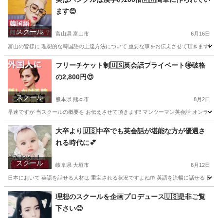
ます😊
スクール
富山県 富山市
6月16日
富山の皆様に 理想的な韓国語の上達方法について 重要な事をお伝えさせて頂きます❗️ ️
富山
富山市
韓国語
レッスン
フリーチケット制🇺🇸英会話プライベート🉐破格
の2,800円😍
スクール
熊本県 熊本市
8月2日
早速ですが 当スクールの概要を お伝えさせて頂きます❗️ マンツーマン英会話 オンラインMOI
熊本
熊本市
英会話
レッスン
大卒より🇺🇸中卒でも英会話が堪能な方が優遇さ
れる時代に💕
スクール
岐阜県 大垣市
6月12日
日本において 英語を話せる人材は 重宝される状況ですよね🤲 英語を流暢に話せる 日本人は
岐阜
大垣市
英会話
レッスン
理想のスクールを企画プロデュース🇺🇸是非ご覧
下さい😊