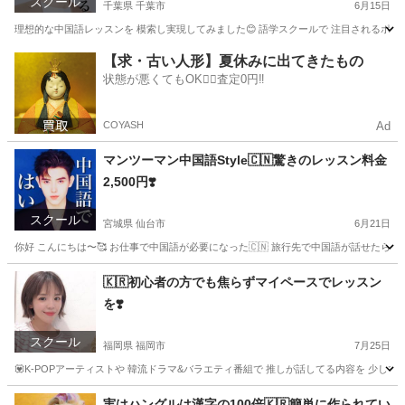
スクール
千葉県 千葉市
6月15日
理想的な中国語レッスンを 模索し実現してみました😊 語学スクールで 注目されるポイントは 
千葉
千葉市
中国語
レッスン
【求・古い人形】夏休みに出てきたもの
状態が悪くてもOK🙆‍♀️査定0円‼️
COYASH
Ad
マンツーマン中国語Style🇨🇳驚きのレッスン料金
2,500円❣️
スクール
宮城県 仙台市
6月21日
你好 こんにちは〜🥰 お仕事で中国語が必要になった🇨🇳 旅行先で中国語が話せたら便利🇨
宮城
仙台市
中国語
レッスン
🇰🇷初心者の方でも焦らずマイペースでレッスン
を❣️
スクール
福岡県 福岡市
7月25日
💟K-POPアーティストや 韓流ドラマ&バラエティ番組で 推しが話してる内容を 少しで
福岡
福岡市
韓国語
初心者
実はハングルは漢字の100倍🇰🇷簡単に作られてい