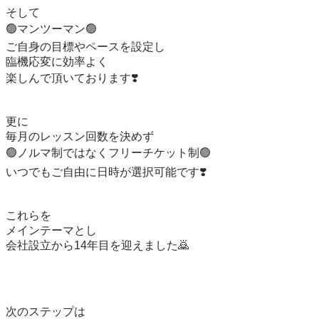
そして

🟢マンツーマン🟢

ご自身の目標やペースを設定し

臨機応変に効率よく

楽しんで頂いております❣️

更に

毎月のレッスン回数を決めず

🟢ノルマ制ではなくフリーチケット制🟢

いつでもご自由に日時が選択可能です❣️

これらを

メインテーマとし

会社設立から14年目を迎えました🙇

次のステップは
