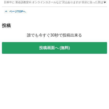
日本中に 英会話教室や オンラインスクールなど 沢山ありますが 自分に合った所は 何処なの
岡山
岡山市
英会話
マンツーマン
ページTOPへ
投稿
誰でも今すぐ30秒で投稿出来る
投稿画面へ (無料)