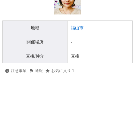
地域
福山市
開催場所
-
直接/仲介
直接
注意事項
通報
お気に入り 1