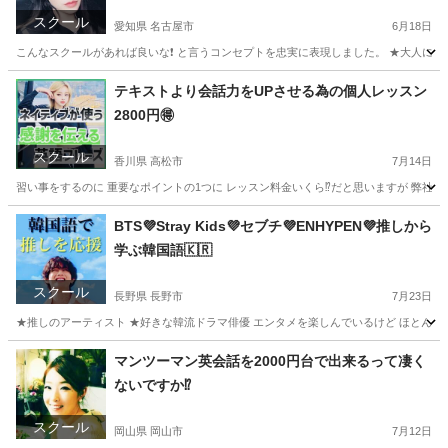
スクール
愛知県 名古屋市
6月18日
こんなスクールがあれば良いな❗️ と言うコンセプトを忠実に表現しました。 ★大人にな
愛知
名古屋市
英会話
レッスン
テキストより会話力をUPさせる為の個人レッスン
2800円🉐
スクール
香川県 高松市
7月14日
習い事をするのに 重要なポイントの1つに レッスン料金いくら⁉️だと思いますが 弊社 MOIZ
香川
高松市
英会話
レッスン
BTS💜Stray Kids💜セブチ💜ENHYPEN💜推しから
学ぶ韓国語🇰🇷
スクール
長野県 長野市
7月23日
★推しのアーティスト ★好きな韓流ドラマ俳優 エンタメを楽しんでいるけど ほとんど&全く
長野
長野市
韓国語
BTS
マンツーマン英会話を2000円台で出来るって凄く
ないですか⁉️
スクール
岡山県 岡山市
7月12日