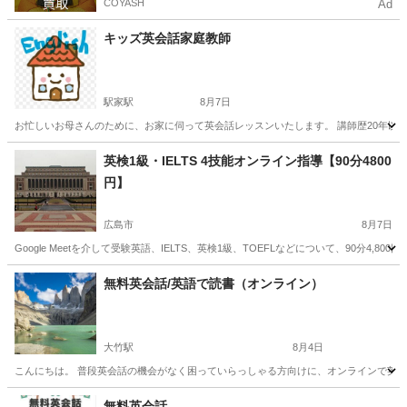
COYASH
Ad
キッズ英会話家庭教師
駅家駅
8月7日
お忙しいお母さんのために、お家に伺って英会話レッスンいたします。 講師歴20年以上。
広島
福山市
駅家駅
英会話
先生
英検1級・IELTS 4技能オンライン指導【90分4800
円】
広島市
8月7日
Google Meetを介して受験英語、IELTS、英検1級、TOEFLなどについて、90分
広島
広島市
英語/基礎英語
無料英会話/英語で読書（オンライン）
大竹駅
8月4日
こんにちは。 普段英会話の機会がなく困っていらっしゃる方向けに、オンラインで英会
広島
大竹市
大竹駅
英語
無料英会話