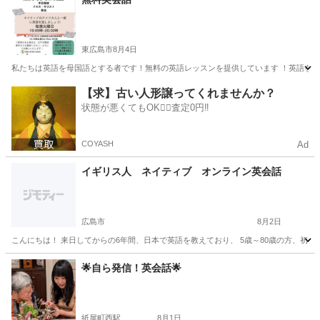
東広島市
8月4日
私たちは英語を母国語とする者です！無料の英語レッスンを提供しています ！英語を学びた
広島
東広島市
英会話
無料
【求】古い人形譲ってくれませんか？
状態が悪くてもOK🙆‍♀️査定0円‼️
COYASH
Ad
イギリス人 ネイティブ オンライン英会話
広島市
8月2日
こんにちは！ 来日してからの6年間、日本で英語を教えており、 5歳～80歳の方、初心
広島
広島市
その他
イギリス人
🌟自ら発信！英会話🌟
紙屋町西駅
8月1日