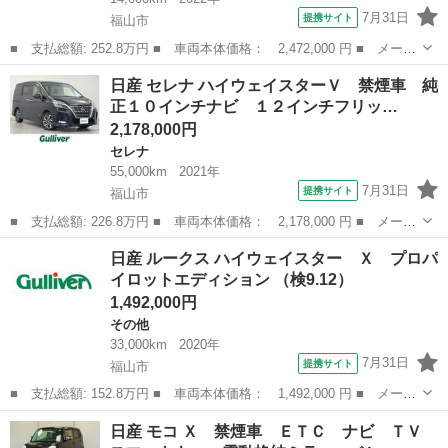
7月31日
提携サイト
福山市
■ 支払総額: 252.8万円 ■ 車両本体価格： 2,472,000 円 ■ メーカ
ー名： 日産 ■ 車種名： オーラ ■ グレード名： ニスモ 禁煙
広島
福山市
日産
日産 セレナ ハイウェイスターＶ 禁煙車 純
車 ニスモフルエアロ アラウンドビューモニター 純正前方ドライ
正１０インチナビ １２インチフリッ…
ブレコー...
2,178,000円
セレナ
55,000km
2021年
7月31日
提携サイト
福山市
■ 支払総額: 226.8万円 ■ 車両本体価格： 2,178,000 円 ■ メーカ
ー名： 日産 ■ 車種名： セレナ ■ グレード名： ハイウェイス
広島
福山市
セレナ
日産 ルークス ハイウェイスター Ｘ プロパ
ターＶ 禁煙車 純正１０インチナビ １２インチフリップダウンモ
イロットエディション （検9.12）
ニター ...
1,492,000円
その他
33,000km
2020年
7月31日
提携サイト
福山市
■ 支払総額: 152.8万円 ■ 車両本体価格： 1,492,000 円 ■ メーカ
ー名： 日産 ■ 車種名： ルークス ■ グレード名： ハイウェイ
広島
福山市
その他
日産 モコ Ｘ 禁煙車 ＥＴＣ ナビ ＴＶ
スター Ｘ プロパイロットエディション ■ 排気量： 660cc ■ ...