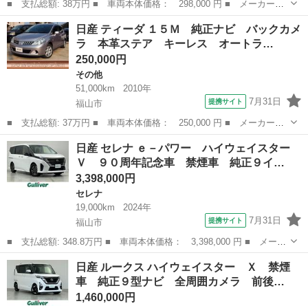
■ 支払総額: 38万円 ■ 車両本体価格： 298,000 円 ■ メーカー
名： 日産 ■ 車種名： デイズルークス ■ グレード名： ハイウ
広島
福山市
デイズ
日産 ティーダ １５Ｍ 純正ナビ バックカメ
ェイスター Ｘ Ｇパッケージ ■ 排気量： 660cc ■ ドア枚数：
ラ 本革ステア キーレス オートラ…
5D ...
250,000円
その他
51,000km
2010年
7月31日
提携サイト
福山市
■ 支払総額: 37万円 ■ 車両本体価格： 250,000 円 ■ メーカー
名： 日産 ■ 車種名： ティーダ ■ グレード名： １５Ｍ 純正
広島
福山市
その他
日産 セレナ ｅ－パワー ハイウェイスター
ナビ バックカメラ 本革ステア キーレス オートライト ■ 排気
Ｖ ９０周年記念車 禁煙車 純正９イ…
量： 1500...
3,398,000円
セレナ
19,000km
2024年
7月31日
提携サイト
福山市
■ 支払総額: 348.8万円 ■ 車両本体価格： 3,398,000 円 ■ メーカ
ー名： 日産 ■ 車種名： セレナ ■ グレード名： ｅ－パワー
広島
福山市
セレナ
日産 ルークス ハイウェイスター Ｘ 禁煙
ハイウェイスターＶ ９０周年記念車 禁煙車 純正９インチナビ
車 純正９型ナビ 全周囲カメラ 前後…
アラウン...
1,460,000円