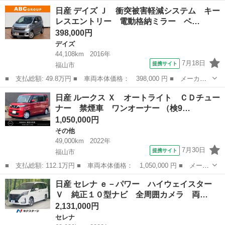
名： 日産 ■ 車種名： ジューク ■ グレード名： １５ＲＸ パ
広島
福山市
ジューク
日産 デイズ Ｊ 衝突被害軽減システム キー
ーソナライズパッケージ アイドリングストップ 純正フルセグＭナ
レスエントリー 電動格納ミラー ベ…
ビ バックガ...
398,000円
デイズ
44,108km
2016年
7月18日
提携サイト
福山市
■ 支払総額: 49.8万円 ■ 車両本体価格： 398,000 円 ■ メーカー
名： 日産 ■ 車種名： デイズ ■ グレード名： Ｊ 衝突被害軽
広島
福山市
デイズ
日産 ルークス Ｘ オートライト ＣＤチュー
減システム キーレスエントリー 電動格納ミラー ベンチシート
ナー 禁煙車 ワンオーナー （検9…
ＣＶＴ ＡＢ...
1,050,000円
その他
49,000km
2022年
7月30日
提携サイト
福山市
■ 支払総額: 112.1万円 ■ 車両本体価格： 1,050,000 円 ■ メーカ
ー名： 日産 ■ 車種名： ルークス ■ グレード名： Ｘ オート
広島
福山市
その他
日産 セレナ ｅ－パワー ハイウェイスター
ライト ＣＤチューナー 禁煙車 ワンオーナー ■ 排気量：
Ｖ 純正１０型ナビ 全周囲カメラ 両…
660cc...
2,131,000円
セレナ