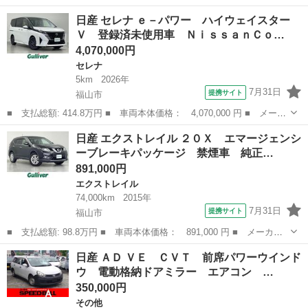
名： 日産 ■ 車種名： ＮＴ１００クリッパートラック ■ グレー
広島
福山市
その他
日産 セレナ ｅ－パワー ハイウェイスター
ド名： ＤＸ 車検整備付・２ＷＤ・ＡＴ・禁煙車・取扱説明書・運
Ｖ 登録済未使用車 ＮｉｓｓａｎＣｏ…
転席エアバッ...
4,070,000円
セレナ
5km
2026年
7月31日
提携サイト
福山市
■ 支払総額: 414.8万円 ■ 車両本体価格： 4,070,000 円 ■ メーカ
ー名： 日産 ■ 車種名： セレナ ■ グレード名： ｅ－パワー
広島
福山市
セレナ
日産 エクストレイル ２０Ｘ エマージェンシ
ハイウェイスターＶ 登録済未使用車 ＮｉｓｓａｎＣｏｎｎｅｃｔ
ーブレーキパッケージ 禁煙車 純正…
インフォ...
891,000円
エクストレイル
74,000km
2015年
7月31日
提携サイト
福山市
■ 支払総額: 98.8万円 ■ 車両本体価格： 891,000 円 ■ メーカー
名： 日産 ■ 車種名： エクストレイル ■ グレード名： ２０
広島
福山市
エクストレイル
日産 ＡＤ ＶＥ ＣＶＴ 前席パワーウインド
Ｘ エマージェンシーブレーキパッケージ 禁煙車 純正７インチナ
ウ 電動格納ドアミラー エアコン …
ビ バックカメ...
350,000円
その他