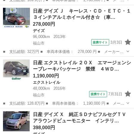
ー名： 日産 ■ 車種名： エルグランド ■ グレード名： ライダ
広島
福山市
エルグランド
日産 デイズ Ｊ キーレス・ＣＤ・ＥＴＣ・１
ー サンルーフ 純正８型ナビ 後席モニター 全周囲カメラ 両側
３インチアルミホイール付き☆ （車…
電動ドア...
278,000円
デイズ
96,000km
2013年
3月3日
提携サイト
福山市
■ 支払総額: 32万円 ■ 車両本体価格： 278,000 円 ■ メーカー
名： 日産 ■ 車種名： デイズ ■ グレード名： Ｊ キーレス・
広島
福山市
デイズ
日産 エクストレイル ２０Ｘ エマージェンシ
ＣＤ・ＥＴＣ・１３インチアルミホイール付き☆ ■ 排気量： 660cc
ーブレーキパッケージ 禁煙 ４ＷＤ…
■ ド...
1,190,000円
エクストレイル
48,000km
2016年
7月31日
提携サイト
福山市
■ 支払総額: 128.8万円 ■ 車両本体価格： 1,190,000 円 ■ メーカ
ー名： 日産 ■ 車種名： エクストレイル ■ グレード名： ２０
広島
福山市
エクストレイル
日産 デイズ Ｘ 純正ＳＤナビフルセグＴＶ
Ｘ エマージェンシーブレーキパッケージ 禁煙 ４ＷＤ 純正７型
アラウンドビューモニター インテリ…
ナビ 前...
398,000円