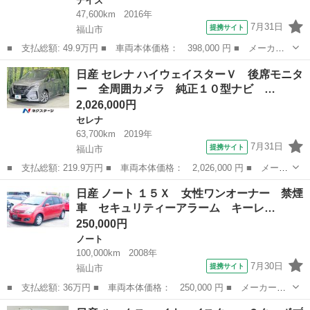
デイズ
47,600km
2016年
7月31日
提携サイト
福山市
■ 支払総額: 49.9万円 ■ 車両本体価格： 398,000 円 ■ メーカー
名： 日産 ■ 車種名： デイズ ■ グレード名： Ｘ 純正ＳＤナ
広島
福山市
デイズ
日産 セレナ ハイウェイスターＶ 後席モニタ
ビフルセグＴＶ アラウンドビューモニター インテリキー プッシ
ー 全周囲カメラ 純正１０型ナビ …
ュスタート ...
2,026,000円
セレナ
63,700km
2019年
7月31日
提携サイト
福山市
■ 支払総額: 219.9万円 ■ 車両本体価格： 2,026,000 円 ■ メーカ
ー名： 日産 ■ 車種名： セレナ ■ グレード名： ハイウェイス
広島
福山市
セレナ
日産 ノート １５Ｘ 女性ワンオーナー 禁煙
ターＶ 後席モニター 全周囲カメラ 純正１０型ナビ プロパイロ
車 セキュリティーアラーム キーレ…
ット 両...
250,000円
ノート
100,000km
2008年
7月30日
提携サイト
福山市
■ 支払総額: 36万円 ■ 車両本体価格： 250,000 円 ■ メーカー
名： 日産 ■ 車種名： ノート ■ グレード名： １５Ｘ 女性ワ
広島
福山市
ノート