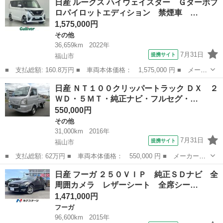
日産 ルークス ハイウェイスター Ｇターボプ
ンオーナー 禁煙車 セキュリティーアラーム キーレス 車庫保管
ロパイロットエディション 禁煙車 …
車両スマートキー...
1,575,000円
その他
36,659km
2022年
7月31日
提携サイト
福山市
■ 支払総額: 160.8万円 ■ 車両本体価格： 1,575,000 円 ■ メーカ
ー名： 日産 ■ 車種名： ルークス ■ グレード名： ハイウェイ
広島
福山市
その他
日産 ＮＴ１００クリッパートラック ＤＸ ２
スター Ｇターボプロパイロットエディション 禁煙車 純正９型ナ
ＷＤ・５ＭＴ・純正ナビ・フルセグ・…
ビ アラ...
550,000円
その他
31,000km
2016年
7月31日
提携サイト
福山市
■ 支払総額: 62万円 ■ 車両本体価格： 550,000 円 ■ メーカー
名： 日産 ■ 車種名： ＮＴ１００クリッパートラック ■ グレー
広島
福山市
その他
日産 フーガ ２５０ＶＩＰ 純正ＳＤナビ 全
ド名： ＤＸ ２ＷＤ・５ＭＴ・純正ナビ・フルセグ・ブルートゥー
周囲カメラ レザーシート 全席シー…
ス・ＥＴＣ・ＣＤ...
1,471,000円
フーガ
96,600km
2015年