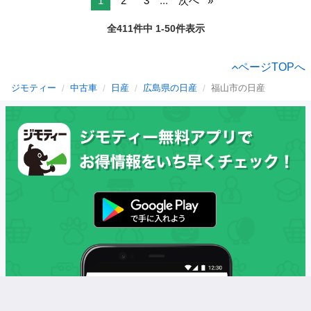
1
2
3
...
次へ
全411件中 1-50件表示
ページTOPへ
ジモティー
中古車
日産
広島県の日産
福山市の日産