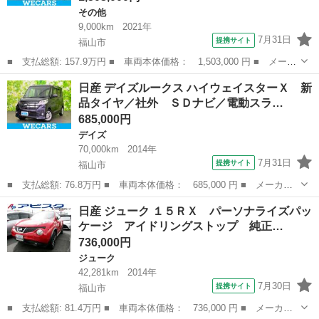
その他
9,000km
2021年
7月31日
提携サイト
福山市
■ 支払総額: 157.9万円 ■ 車両本体価格： 1,503,000 円 ■ メーカ
ー名： 日産 ■ 車種名： ルークス ■ グレード名： ハイウェイ
広島
福山市
その他
日産 デイズルークス ハイウェイスターＸ 新
スターＸプロパイロットエディション 保証書／純正 ９インチ Ｓ
品タイヤ／社外 ＳＤナビ／電動スラ…
Ｄナビ／...
685,000円
デイズ
70,000km
2014年
7月31日
提携サイト
福山市
■ 支払総額: 76.8万円 ■ 車両本体価格： 685,000 円 ■ メーカー
名： 日産 ■ 車種名： デイズルークス ■ グレード名： ハイウ
広島
福山市
デイズ
日産 ジューク １５ＲＸ パーソナライズパッ
ェイスターＸ 新品タイヤ／社外 ＳＤナビ／電動スライドドア／ア
ケージ アイドリングストップ 純正…
ラウンドビュ...
736,000円
ジューク
42,281km
2014年
7月30日
提携サイト
福山市
■ 支払総額: 81.4万円 ■ 車両本体価格： 736,000 円 ■ メーカー