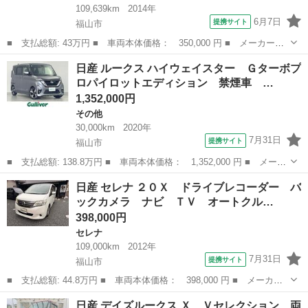
109,639km
2014年
6月7日
提携サイト
福山市
■ 支払総額: 43万円 ■ 車両本体価格： 350,000 円 ■ メーカー
名： 日産 ■ 車種名： ＡＤ ■ グレード名： ＶＥ ＣＶＴ 前
広島
福山市
その他
日産 ルークス ハイウェイスター Ｇターボプ
席パワーウインドウ 電動格納ドアミラー エアコン キーレス 運
ロパイロットエディション 禁煙車 …
転席／助手席エア...
1,352,000円
その他
30,000km
2020年
7月31日
提携サイト
福山市
■ 支払総額: 138.8万円 ■ 車両本体価格： 1,352,000 円 ■ メーカ
ー名： 日産 ■ 車種名： ルークス ■ グレード名： ハイウェイ
広島
福山市
その他
日産 セレナ ２０Ｘ ドライブレコーダー バ
スター Ｇターボプロパイロットエディション 禁煙車 純正９イン
ックカメラ ナビ ＴＶ オートクル…
チナビ ...
398,000円
セレナ
109,000km
2012年
7月31日
提携サイト
福山市
■ 支払総額: 44.8万円 ■ 車両本体価格： 398,000 円 ■ メーカー
名： 日産 ■ 車種名： セレナ ■ グレード名： ２０Ｘ ドライ
広島
福山市
セレナ
日産 デイズルークス Ｘ Ｖセレクション 両
ブレコーダー バックカメラ ナビ ＴＶ オートクルーズコントロ