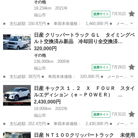
その他
19,234km
2021年
7月31日
提携サイト
福山市
■ 支払総額: 150.8万円 ■ 車両本体価格： 1,460,000 円 ■ メーカ
ー名： 日産 ■ 車種名： ルークス ■ グレード名： ハイウェイ
広島
福山市
その他
日産 クリッパートラック ＧＬ タイミングベ
スター Ｘ 禁煙車 純正９型ナビ 全周囲カメラ 前後ドライブレ
ルト交換済み新品 冷却回り全交換済…
コーダー...
320,000円
その他
136,000km
2005年
7月26日
提携サイト
福山市
■ 支払総額: 39万円 ■ 車両本体価格： 320,000 円 ■ メーカー
名： 日産 ■ 車種名： クリッパートラック ■ グレード名： Ｇ
広島
福山市
その他
日産 キックス １．２ Ｘ ＦＯＵＲ スタイ
Ｌ タイミングベルト交換済み新品 冷却回り全交換済み新品 クラ
ルエディション（ｅ－ＰＯＷＥＲ） …
ッチ交換済み新品...
2,430,000円
19,000km
2022年
7月31日
提携サイト
福山市
■ 支払総額: 252.4万円 ■ 車両本体価格： 2,430,000 円 ■ メーカ
ー名： 日産 ■ 車種名： キックス ■ グレード名： １．２
広島
福山市
日産
日産 ＮＴ１００クリッパートラック 未使用
Ｘ ＦＯＵＲ スタイルエディション（ｅ－ＰＯＷＥＲ） Ｐパイロ