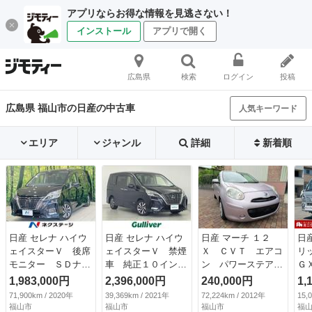
アプリならお得な情報を見逃さない！
インストール
アプリで開く
広島県
検索
ログイン
投稿
広島県 福山市の日産の中古車
人気キーワード
エリア
ジャンル
詳細
新着順
日産 セレナ ハイウ
日産 セレナ ハイウ
日産 マーチ １２
日
ェイスターＶ 後席
ェイスターＶ 禁煙
Ｘ ＣＶＴ エアコ
リ
モニター ＳＤナ
車 純正１０インチ
ン パワーステアリ
Ｇ
ビ 全周囲カメラ
ナビ 純正フリップ
ング パワーウィン
Ｔ
1,983,000円
2,396,000円
240,000円
1,
両側電動ドア プロ
ダウンモニター ア
ドウ 電動格納ミラ
ス
71,900km / 2020年
39,369km / 2021年
72,224km / 2012年
15,
パイロット 禁煙
ラウンドビューモニ
ー ナビゲーショ
ト
福山市
福山市
福山市
福