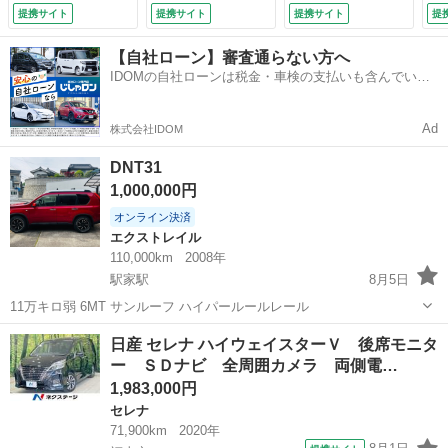
車 コーナーセンサ
ター プロパイロッ
ン オートライト
減
提携サイト
提携サイト
提携サイト
提
ー ＬＥＤヘッド
ト ハンズフリー両
ＥＴＣ フルセグナ
Ｃ
ＥＴＣ 純正１６イ
側パワースライドド
ビＴＶ スマートキ
エ
【自社ローン】審査通らない方へ
ンチアルミ オート
ア 衝突軽減ブレー
ー （車検整備付）
エ
IDOMの自社ローンは税金・車検の支払いも含んでいる
ホールド オートラ
キ ビルトインＥＴ
キ
ので毎月の支払額は一定
イト／エアコン Ｂ
Ｃ プッシュスター
ー
ｌｕｅｔｏｏｔｈ
ト スマートキー
ー
Ad
株式会社IDOM
（検9.6）
（検8.9）
ワス
DNT31
1,000,000円
オンライン決済
エクストレイル
110,000km
2008年
駅家駅
8月5日
11万キロ弱 6MT サンルーフ ハイパールールレール
広島
福山市
駅家駅
エクストレイル
サンルーフ
日産 セレナ ハイウェイスターＶ 後席モニタ
ー ＳＤナビ 全周囲カメラ 両側電…
1,983,000円
セレナ
71,900km
2020年