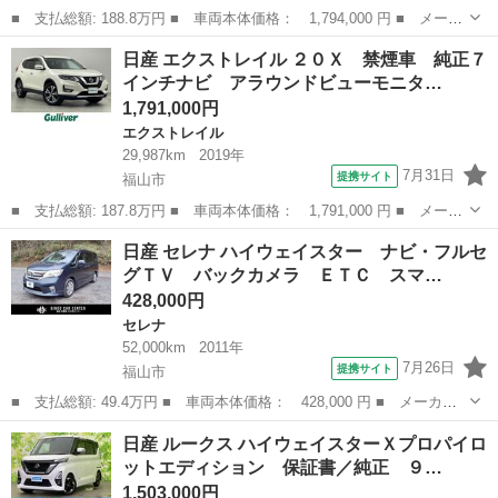
■ 支払総額: 188.8万円 ■ 車両本体価格： 1,794,000 円 ■ メーカ
ー名： 日産 ■ 車種名： セレナ ■ グレード名： ハイウェイス
広島
福山市
セレナ
日産 エクストレイル ２０Ｘ 禁煙車 純正７
ター ＶセレクションＩＩ 禁煙車 ワンオーナー 防水シート １
インチナビ アラウンドビューモニタ…
１インチ...
1,791,000円
エクストレイル
29,987km
2019年
7月31日
提携サイト
福山市
■ 支払総額: 187.8万円 ■ 車両本体価格： 1,791,000 円 ■ メーカ
ー名： 日産 ■ 車種名： エクストレイル ■ グレード名： ２０
広島
福山市
エクストレイル
日産 セレナ ハイウェイスター ナビ・フルセ
Ｘ 禁煙車 純正７インチナビ アラウンドビューモニター ドライ
グＴＶ バックカメラ ＥＴＣ スマ…
ブレコー...
428,000円
セレナ
52,000km
2011年
7月26日
提携サイト
福山市
■ 支払総額: 49.4万円 ■ 車両本体価格： 428,000 円 ■ メーカー
名： 日産 ■ 車種名： セレナ ■ グレード名： ハイウェイスタ
広島
福山市
セレナ
日産 ルークス ハイウェイスターＸプロパイロ
ー ナビ・フルセグＴＶ バックカメラ ＥＴＣ スマートキー キ
ットエディション 保証書／純正 ９…
ーレスエント...
1,503,000円