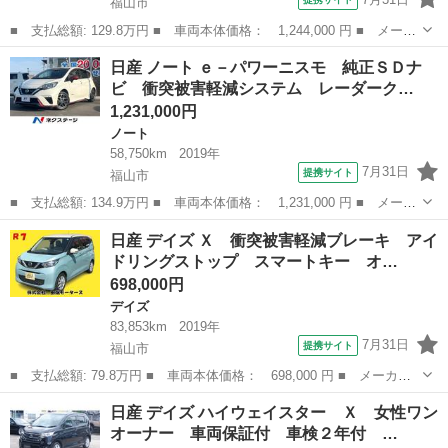
福山市
■ 支払総額: 129.8万円 ■ 車両本体価格： 1,244,000 円 ■ メーカ
ー名： 日産 ■ 車種名： クリッパートラック ■ グレード名：
広島
福山市
その他
日産 ノート ｅ－パワーニスモ 純正ＳＤナ
ＤＸ 未使用車・２ＷＤ・４ＡＴ・キーレス・パワーウィンドウ・障
ビ 衝突被害軽減システム レーダーク…
害物セン...
1,231,000円
ノート
58,750km
2019年
7月31日
提携サイト
福山市
■ 支払総額: 134.9万円 ■ 車両本体価格： 1,231,000 円 ■ メーカ
ー名： 日産 ■ 車種名： ノート ■ グレード名： ｅ－パワーニ
広島
福山市
ノート
日産 デイズ Ｘ 衝突被害軽減ブレーキ アイ
スモ 純正ＳＤナビ 衝突被害軽減システム レーダークルーズ ド
ドリングストップ スマートキー オ…
ラレコ ...
698,000円
デイズ
83,853km
2019年
7月31日
提携サイト
福山市
■ 支払総額: 79.8万円 ■ 車両本体価格： 698,000 円 ■ メーカー
名： 日産 ■ 車種名： デイズ ■ グレード名： Ｘ 衝突被害軽
広島
福山市
デイズ
日産 デイズ ハイウェイスター Ｘ 女性ワン
減ブレーキ アイドリングストップ スマートキー オートライト
オーナー 車両保証付 車検２年付 …
オートエアコ...