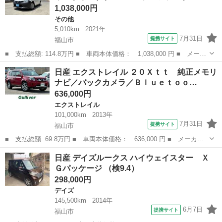
1,038,000円
その他
5,010km
2021年
7月31日
提携サイト
福山市
■ 支払総額: 114.8万円 ■ 車両本体価格： 1,038,000 円 ■ メーカ
ー名： 日産 ■ 車種名： ＡＤ ■ グレード名： ＶＥ ナビ バ
広島
福山市
その他
日産 エクストレイル ２０Ｘｔｔ 純正メモリ
ックカメラ 前後パワーウィンドウ エマージェンシーブレーキ 電
ナビ／バックカメラ／Ｂｌｕｅｔｏｏ…
動格納機...
636,000円
エクストレイル
101,000km
2013年
7月31日
提携サイト
福山市
■ 支払総額: 69.8万円 ■ 車両本体価格： 636,000 円 ■ メーカー
名： 日産 ■ 車種名： エクストレイル ■ グレード名： ２０Ｘ
広島
福山市
エクストレイル
日産 デイズルークス ハイウェイスター Ｘ
ｔｔ 純正メモリナビ／バックカメラ／Ｂｌｕｅｔｏｏｔｈ／ビルト
Ｇパッケージ （検9.4）
インＥＴＣ／...
298,000円
デイズ
145,500km
2014年
6月7日
提携サイト
福山市