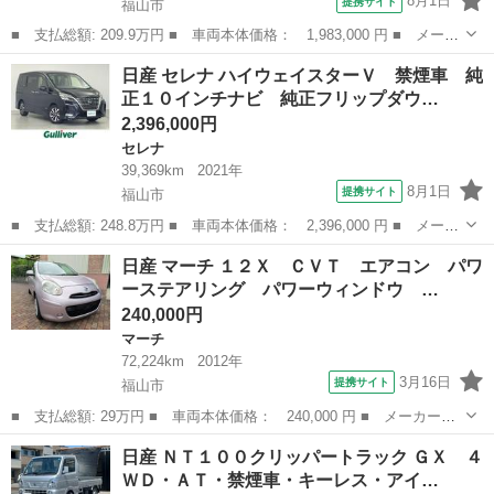
8月1日
提携サイト
福山市
■ 支払総額: 209.9万円 ■ 車両本体価格： 1,983,000 円 ■ メーカ
ー名： 日産 ■ 車種名： セレナ ■ グレード名： ハイウェイス
広島
福山市
セレナ
日産 セレナ ハイウェイスターＶ 禁煙車 純
ターＶ 後席モニター ＳＤナビ 全周囲カメラ 両側電動ドア プ
正１０インチナビ 純正フリップダウ…
ロパイロ...
2,396,000円
セレナ
39,369km
2021年
8月1日
提携サイト
福山市
■ 支払総額: 248.8万円 ■ 車両本体価格： 2,396,000 円 ■ メーカ
ー名： 日産 ■ 車種名： セレナ ■ グレード名： ハイウェイス
広島
福山市
セレナ
日産 マーチ １２Ｘ ＣＶＴ エアコン パワ
ターＶ 禁煙車 純正１０インチナビ 純正フリップダウンモニタ
ーステアリング パワーウィンドウ …
ー アラウ...
240,000円
マーチ
72,224km
2012年
3月16日
提携サイト
福山市
■ 支払総額: 29万円 ■ 車両本体価格： 240,000 円 ■ メーカー
名： 日産 ■ 車種名： マーチ ■ グレード名： １２Ｘ ＣＶ
広島
福山市
マーチ
日産 ＮＴ１００クリッパートラック ＧＸ ４
Ｔ エアコン パワーステアリング パワーウィンドウ 電動格納ミ
ＷＤ・ＡＴ・禁煙車・キーレス・アイ…
ラー ナビゲーショ...