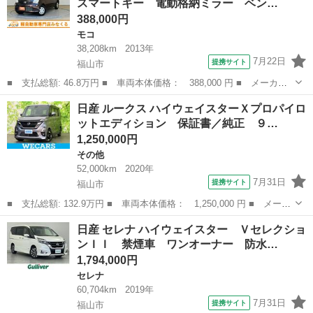
スマートキー 電動格納ミラー ベン…
388,000円
モコ
38,208km
2013年
7月22日
提携サイト
福山市
■ 支払総額: 46.8万円 ■ 車両本体価格： 388,000 円 ■ メーカー
名： 日産 ■ 車種名： モコ ■ グレード名： Ｘ 禁煙車 ＥＴ
広島
福山市
モコ
日産 ルークス ハイウェイスターＸプロパイロ
Ｃ ナビ ＴＶ スマートキー 電動格納ミラー ベンチシート Ｃ
ットエディション 保証書／純正 ９…
ＶＴ 盗難防...
1,250,000円
その他
52,000km
2020年
7月31日
提携サイト
福山市
■ 支払総額: 132.9万円 ■ 車両本体価格： 1,250,000 円 ■ メーカ
ー名： 日産 ■ 車種名： ルークス ■ グレード名： ハイウェイ
広島
福山市
その他
日産 セレナ ハイウェイスター Ｖセレクショ
スターＸプロパイロットエディション 保証書／純正 ９インチ Ｓ
ンＩＩ 禁煙車 ワンオーナー 防水…
Ｄナビ／...
1,794,000円
セレナ
60,704km
2019年
7月31日
提携サイト
福山市