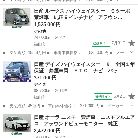
ー名： 日産 ■ 車種名： エルグランド ■ グレード名： ライダ
広島
福山市
エルグランド
日産 ルークス ハイウェイスター Ｇターボ
ー ブラックライン 純正８型ナビ 後席モニター 全周囲カメラ
禁煙車 純正９インチナビ アラウン…
両側電動...
1,525,000円
その他
24,000km
2022年
7月31日
提携サイト
福山市
■ 支払総額: 155.8万円 ■ 車両本体価格： 1,525,000 円 ■ メーカ
ー名： 日産 ■ 車種名： ルークス ■ グレード名： ハイウェイ
広島
福山市
その他
日産 デイズ ハイウェイスター Ｘ 全国１年
スター Ｇターボ 禁煙車 純正９インチナビ アラウンドビューモ
保証 禁煙車両 ＥＴＣ ナビ バッ…
ニター ...
371,000円
デイズ
68,700km
2013年
5月2日
提携サイト
福山市
■ 支払総額: 45万円 ■ 車両本体価格： 371,000 円 ■ メーカー
名： 日産 ■ 車種名： デイズ ■ グレード名： ハイウェイスタ
広島
福山市
デイズ
日産 オーラ ニスモ 禁煙車 ニスモフルエア
ー Ｘ 全国１年保証 禁煙車両 ＥＴＣ ナビ バックカメラ Ｄ
ロ アラウンドビューモニター 純正…
ＶＤ 音楽録音 ...
2,472,000円
14,000km
2022年