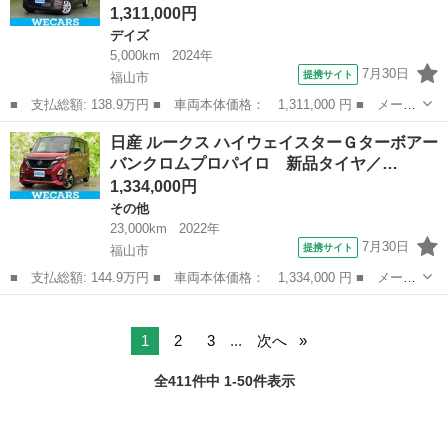
1,311,000円
デイズ
5,000km
2024年
7月30日
提携サイト
福山市
■ 支払総額: 138.9万円 ■ 車両本体価格： 1,311,000 円 ■ メーカ
ー名： 日産 ■ 車種名： デイズ ■ グレード名： Ｘ 保証書／
広島
福山市
デイズ
日産 ルークス ハイウェイスターＧターボアー
純正 ９インチ ＳＤナビ／エマージェンシーブレーキ／アラウンド
バンクロムプロパイロ 新品タイヤ／…
ビューモ...
1,334,000円
その他
23,000km
2022年
7月30日
提携サイト
福山市
■ 支払総額: 144.9万円 ■ 車両本体価格： 1,334,000 円 ■ メーカ
ー名： 日産 ■ 車種名： ルークス ■ グレード名： ハイウェイ
広島
福山市
その他
スターＧターボアーバンクロムプロパイロ 新品タイヤ／保証書／純
正 ９イ...
1
2
3
...
次へ
全411件中 1-50件表示