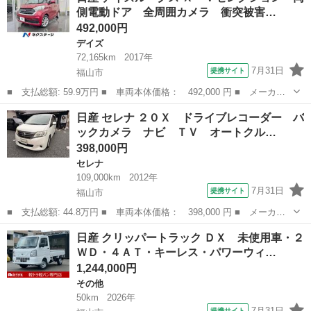
側電動ドア 全周囲カメラ 衝突被害…
ール 両側ス...
492,000円
デイズ
72,165km
2017年
7月31日
提携サイト
福山市
■ 支払総額: 59.9万円 ■ 車両本体価格： 492,000 円 ■ メーカー
名： 日産 ■ 車種名： デイズルークス ■ グレード名： Ｘ Ｖ
広島
福山市
デイズ
日産 セレナ ２０Ｘ ドライブレコーダー バ
セレクション 両側電動ドア 全周囲カメラ 衝突被害軽減システ
ックカメラ ナビ ＴＶ オートクル…
ム 禁煙車 ド...
398,000円
セレナ
109,000km
2012年
7月31日
提携サイト
福山市
■ 支払総額: 44.8万円 ■ 車両本体価格： 398,000 円 ■ メーカー
名： 日産 ■ 車種名： セレナ ■ グレード名： ２０Ｘ ドライ
広島
福山市
セレナ
日産 クリッパートラック ＤＸ 未使用車・２
ブレコーダー バックカメラ ナビ ＴＶ オートクルーズコントロ
ＷＤ・４ＡＴ・キーレス・パワーウィ…
ール 両側ス...
1,244,000円
その他
50km
2026年
7月31日
提携サイト