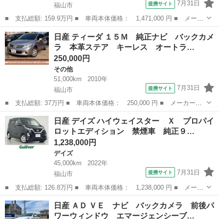
7月31日
提携サイト
福山市
■ 支払総額: 159.9万円 ■ 車両本体価格： 1,471,000 円 ■ メーカ
ー名： 日産 ■ 車種名： フーガ ■ グレード名： ２５０ＶＩ
広島
福山市
フーガ
日産 ティーダ １５Ｍ 純正ナビ バックカメ
Ｐ 純正ＳＤナビ 全周囲カメラ レザーシート 全席シートヒータ
ラ 本革ステア キーレス オートラ…
ー 全席パ...
250,000円
その他
51,000km
2010年
7月31日
提携サイト
福山市
■ 支払総額: 37万円 ■ 車両本体価格： 250,000 円 ■ メーカー
名： 日産 ■ 車種名： ティーダ ■ グレード名： １５Ｍ 純正
広島
福山市
その他
日産 デイズ ハイウェイスター Ｘ プロパイ
ナビ バックカメラ 本革ステア キーレス オートライト ■ 排気
ロットエディション 禁煙車 純正９…
量： 1500...
1,238,000円
デイズ
45,000km
2022年
7月31日
提携サイト
福山市
■ 支払総額: 126.8万円 ■ 車両本体価格： 1,238,000 円 ■ メーカ
ー名： 日産 ■ 車種名： デイズ ■ グレード名： ハイウェイス
広島
福山市
デイズ
日産 ＡＤ ＶＥ ナビ バックカメラ 前後パ
ター Ｘ プロパイロットエディション 禁煙車 純正９インチナ
ワーウィンドウ エマージェンシーブ…
ビ パノラ...