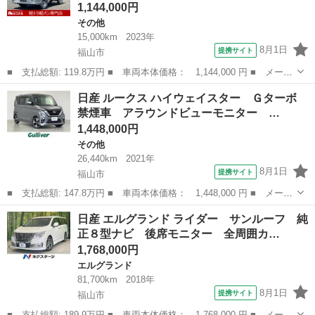
1,144,000円
その他
15,000km
2023年
8月1日
提携サイト
福山市
■ 支払総額: 119.8万円 ■ 車両本体価格： 1,144,000 円 ■ メーカ
ー名： 日産 ■ 車種名： ＮＴ１００クリッパートラック ■ グレ
広島
福山市
その他
日産 ルークス ハイウェイスター Ｇターボ
ード名： ＧＸ ４ＷＤ・ＡＴ・禁煙車・キーレス・アイドリングス
禁煙車 アラウンドビューモニター …
トップ・...
1,448,000円
その他
26,440km
2021年
8月1日
提携サイト
福山市
■ 支払総額: 147.8万円 ■ 車両本体価格： 1,448,000 円 ■ メーカ
ー名： 日産 ■ 車種名： ルークス ■ グレード名： ハイウェイ
広島
福山市
その他
日産 エルグランド ライダー サンルーフ 純
スター Ｇターボ 禁煙車 アラウンドビューモニター ハンズフリ
正８型ナビ 後席モニター 全周囲カ…
ーオート...
1,768,000円
エルグランド
81,700km
2018年
8月1日
提携サイト
福山市
■ 支払総額: 189.9万円 ■ 車両本体価格： 1,768,000 円 ■ メーカ