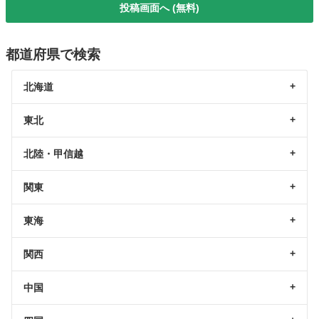
投稿画面へ (無料)
都道府県で検索
北海道
東北
北陸・甲信越
関東
東海
関西
中国