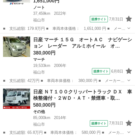
1,651,000円
ノート
37,459km
2022年
7月31日
提携サイト
福山市
■ 支払総額: 179.9万円 ■ 車両本体価格： 1,651,000 円 ■ メーカ
ー名： 日産 ■ 車種名： ノート ■ グレード名： Ｘ 全周囲カ
広島
福山市
ノート
日産 マーチ １５Ｇ オートＡＣ ナビゲーシ
メラ 純正９型ナビ 衝突軽減 禁煙車 ＥＴＣ ドラレコ デジタ
ョン レーダー アルミホイール オ…
ルインナ...
380,000円
マーチ
19,533km
2006年
6月8日
提携サイト
福山市
■ 支払総額: 42万円 ■ 車両本体価格： 380,000 円 ■ メーカー
名： 日産 ■ 車種名： マーチ ■ グレード名： １５Ｇ オート
広島
福山市
マーチ
日産 ＮＴ１００クリッパートラック ＤＸ 車
ＡＣ ナビゲーション レーダー アルミホイール オートライト
検整備付・２ＷＤ・ＡＴ・禁煙車・取…
ＥＴＣ ■ 排気...
580,000円
その他
85,000km
2014年
7月31日
提携サイト
福山市
■ 支払総額: 65.8万円 ■ 車両本体価格： 580,000 円 ■ メーカー