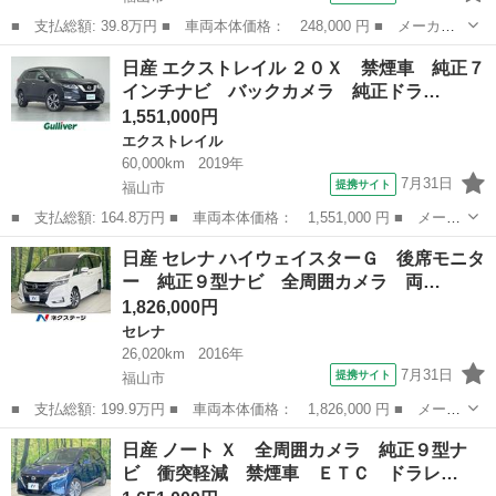
■ 支払総額: 39.8万円 ■ 車両本体価格： 248,000 円 ■ メーカー
名： 日産 ■ 車種名： マーチ ■ グレード名： １２Ｘ ＥＴ
広島
福山市
マーチ
日産 エクストレイル ２０Ｘ 禁煙車 純正７
Ｃ ナビ ＴＶ スマートキー アイドリングストップ 電動格納ミ
インチナビ バックカメラ 純正ドラ…
ラー ＣＶＴ ...
1,551,000円
エクストレイル
60,000km
2019年
7月31日
提携サイト
福山市
■ 支払総額: 164.8万円 ■ 車両本体価格： 1,551,000 円 ■ メーカ
ー名： 日産 ■ 車種名： エクストレイル ■ グレード名： ２０
広島
福山市
エクストレイル
日産 セレナ ハイウェイスターＧ 後席モニタ
Ｘ 禁煙車 純正７インチナビ バックカメラ 純正ドライブレコー
ー 純正９型ナビ 全周囲カメラ 両…
ダー エ...
1,826,000円
セレナ
26,020km
2016年
7月31日
提携サイト
福山市
■ 支払総額: 199.9万円 ■ 車両本体価格： 1,826,000 円 ■ メーカ
ー名： 日産 ■ 車種名： セレナ ■ グレード名： ハイウェイス
広島
福山市
セレナ
日産 ノート Ｘ 全周囲カメラ 純正９型ナ
ターＧ 後席モニター 純正９型ナビ 全周囲カメラ 両側電動ド
ビ 衝突軽減 禁煙車 ＥＴＣ ドラレ…
ア 衝突軽...