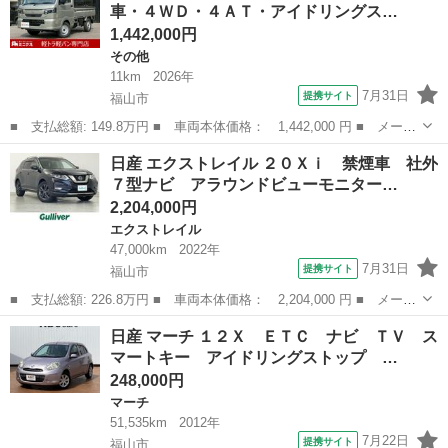
車・４ＷＤ・４ＡＴ・アイドリングス…
ット ナビ...
1,442,000円
その他
11km
2026年
7月31日
提携サイト
福山市
■ 支払総額: 149.8万円 ■ 車両本体価格： 1,442,000 円 ■ メーカ
ー名： 日産 ■ 車種名： ＮＴ１００クリッパートラック ■ グレ
広島
福山市
その他
日産 エクストレイル ２０Ｘｉ 禁煙車 社外
ード名： 未使用車・４ＷＤ・４ＡＴ・アイドリングストップ・衝
７型ナビ アラウンドビューモニター…
突軽減ブ...
2,204,000円
エクストレイル
47,000km
2022年
7月31日
提携サイト
福山市
■ 支払総額: 226.8万円 ■ 車両本体価格： 2,204,000 円 ■ メーカ
ー名： 日産 ■ 車種名： エクストレイル ■ グレード名： ２０
広島
福山市
エクストレイル
日産 マーチ １２Ｘ ＥＴＣ ナビ ＴＶ ス
Ｘｉ 禁煙車 社外７型ナビ アラウンドビューモニター インテリ
マートキー アイドリングストップ …
ジェント...
248,000円
マーチ
51,535km
2012年
7月22日
提携サイト
福山市