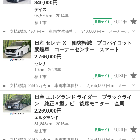
340,000円
デイズ
95,579km
2014年
7月29日
提携サイト
福山市
■ 支払総額: 45万円 ■ 車両本体価格： 340,000 円 ■ メーカー
名： 日産 ■ 車種名： デイズ ■ グレード名： ハイウェイスタ
広島
福山市
デイズ
日産 セレナ Ｘ 衝突軽減 プロパイロット
ー Ｘ 女性ワンオーナー 車両保証付 車検２年付 バックカメ
禁煙車 コーナーセンサー スマート…
ラ 純正ナビ フル...
2,766,000円
セレナ
10km
2026年
7月31日
提携サイト
福山市
■ 支払総額: 289.9万円 ■ 車両本体価格： 2,766,000 円 ■ メーカ
ー名： 日産 ■ 車種名： セレナ ■ グレード名： Ｘ 衝突軽
広島
福山市
セレナ
日産 エルグランド ライダー ブラックライ
減 プロパイロット 禁煙車 コーナーセンサー スマートキー Ｌ
ン 純正８型ナビ 後席モニター 全周…
ＥＤヘッド...
2,269,000円
エルグランド
31,848km
2016年
7月31日
提携サイト
福山市
■ 支払総額: 239.9万円 ■ 車両本体価格： 2,269,000 円 ■ メーカ