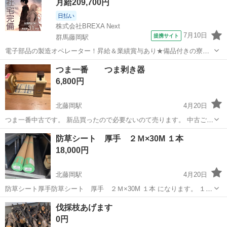
月給209,700円
日払い
株式会社BREXA Next
7月10日
提携サイト
群馬藤岡駅
電子部品の製造オペレーター！昇給＆業績賞与あり★備品付きの寮完
備！カップル＆友達同士の応募OK！年間休日133日♪日払い制度あり！
群馬
藤岡市
群馬藤岡駅
その他
つま一番 つま剥き器
未経験活躍中★《群馬県藤岡市》 人気の工場のお仕事 ◇電子部品の製
6,800円
造オペレーター◇ ・部材...
北藤岡駅
4月20日
つま一番中古です。 新品買ったので必要ないのて売ります。 中古ご理
解ある方宜しくお願い致します。
群馬
藤岡市
北藤岡駅
その他
新品
防草シート 厚手 ２Ｍ×30M １本
18,000円
北藤岡駅
4月20日
防草シート厚手防草シート 厚手 ２Ｍ×30M １本 になります。 １本
25000円くらいしたと思います。 ２本で35000円です
群馬
藤岡市
北藤岡駅
その他
シート
伐採枝あげます
0円