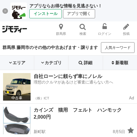
アプリならお得な情報を見逃さない！
インストール
アプリで開く
群馬県
検索
ログイン
投稿
群馬県 藤岡市のその他の中古あげます・譲ります
人気キーワード
エリア
カテゴリ
詳細
新着順
自社ローンに頼らず車にノレル
理想のクルマがあるけど審査に通らない方へ
Ad
（株）ICT
カインズ 猫用 フェルト ハンモック
2,000円
新町駅
8月5日