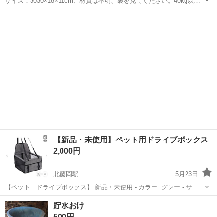
サイズ：3030×18×11cm、材質は不明、裏を見てください。40kg以上
はありますので1人では運べません。用途はいろいろ…。同じ縦横で長
群馬
藤岡市
群馬藤岡駅
その他
材木
さ１ｍを一緒に差し上げます。50km圏内、別途で運搬いたします。
【新品・未使用】ペット用ドライブボックス
2,000円
北藤岡駅
5月23日
【ペット ドライブボックス】 新品・未使用 - カラー: グレー - サイ
ズ: 約7kgまで対応 - 特徴: 取り付け簡単、安定性あり 【商品説明】 ペ
群馬
藤岡市
北藤岡駅
その他
ボックス
貯水おけ
ットと一緒にドライブが楽しめる、ペット用ドライブボックス。 座席
500円
固...