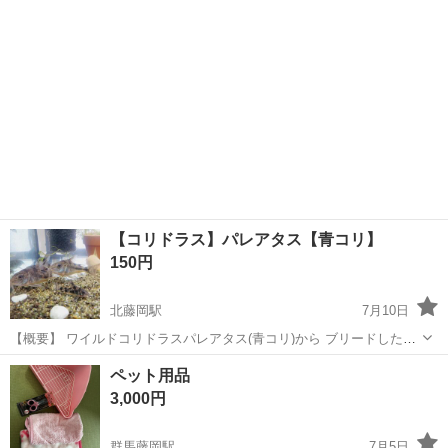
【コリドラス】パレアタス【青コリ】
150円
北藤岡駅
7月10日
【概要】 ワイルドコリドラスパレアタス(青コリ)から ブリードした個
体を出品します。 幼魚x1 若魚x3まで計4匹までの出品を考えてます。
群馬
藤岡市
北藤岡駅
その他
ペット用品
(親魚は要相談) 毎年12月辺りから産卵してくれるのですが 増えす...
3,000円
群馬藤岡駅
7月5日