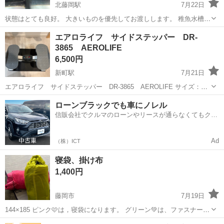
北藤岡駅
7月22日
状態はとても良好。 大きいものを優先してお渡しします。 稚魚水槽等
での残餌処理で飼っている間に増えたものです。 ラムズホーンを飼っ
群馬
藤岡市
北藤岡駅
その他
ピンクラムズホーン
エアロライフ サイドステッパー DR-
ている水槽で白点病・穴あきその他病気は1年以上出ていないので こ
3865 AEROLIFE
の個体から病気...
6,500円
新町駅
7月21日
エアロライフ サイドステッパー DR-3865 AEROLIFE サイズ：
（約）幅50×奥行32×高さ26ｃｍ ≪状態≫ ・クリーニング済です。 ・
群馬
藤岡市
新町駅
その他
ローンブラックでも車にノレル
単4電池1本使用 ※中古品のため傷、落ち切らない汚れがございま
信販会社でクルマのローンやリースが通らなくてもクル
す。...
マをご利用いただけるサービスがあります！
Ad
（株）ICT
寝袋、掛け布
1,400円
藤岡市
7月19日
144×185 ピンク🩷は，寝袋になります。 グリーン💚は、ファスナーが
壊れている為、平掛けに！ 実際には，外で使用はしていませんが，洗
群馬
藤岡市
その他