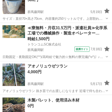
群馬藤岡駅
5月19日
サイズ：直径70×高さ70cm、内容量約250リットルです。上部割れ目
がありますが十分仕えます。同じものが2個ありますが、単価です。
群馬
藤岡市
群馬藤岡駅
その他
≪寮無料・月収31.5万円・派遣社員≫化学系
工場での機械操作・製造オペレーター…
時給1,500円
トランコムSC株式会社
7月18日
提携サイト
群馬藤岡駅
日勤固定・夜勤固定OK(^^)/高時給で魅力的☆無料の寮完備(^o^)丿♪＜
製造補助スタッフ/未経験大歓迎/男女活躍中＞ お仕事内容 ★--------------
群馬
藤岡市
群馬藤岡駅
その他
アオノリュウゼツラン
--★ お仕事内容 ★----------------...
4,000円
群馬藤岡駅
5月17日
アオノリュウゼツラン 抜き苗でのお渡しになります 近場で待ち合わせ
して渡します 左は4000円右は4500円になります 3枚目は親株になりま
群馬
藤岡市
群馬藤岡駅
その他
アオノリュウゼツラン
木製パレット、使用済み木材
す
0円