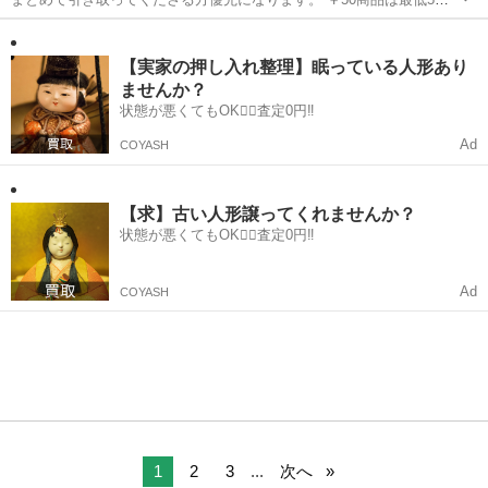
のまとめ買いをお願いしております。
群馬
藤岡市
新町駅
その他
商品
【実家の押し入れ整理】眠っている人形あり
ませんか？
状態が悪くてもOK🙆‍♀️査定0円‼️
Ad
COYASH
【求】古い人形譲ってくれませんか？
状態が悪くてもOK🙆‍♀️査定0円‼️
Ad
COYASH
1
2
3
...
次へ