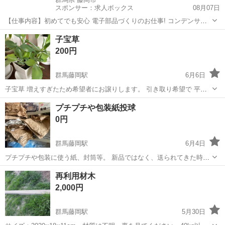
スポンサー：求人ボックス
08月07日
【仕事内容】初めてでも安心 電子部品づくりのお仕事! コンデンサー
を装置にセット→ボタンを押す→検査→梱包 細かい作業もあります
アルバイト・パート
子宝草
が、すぐに慣れます スクリーンマスクの作成もお任せ! →装置操作&取
200円
り出し→テープで固定するだけ 未経...
群馬藤岡駅
6月6日
子宝草 増えすぎたため希望者にお譲りします。 引き取り希望で 平日
ならば20時過ぎ 土日ならば調整出来ます。
群馬
藤岡市
群馬藤岡駅
その他
プチプチや包装紙投球
0円
群馬藤岡駅
6月4日
プチプチや包装に使う紙、封筒等。 新品ではなく、送られてきた時の
物ですが沢山ありますので、メルカリやオークションとかで利用され
群馬
藤岡市
群馬藤岡駅
その他
プチプチ
再利用材木
る方。 自己紹介を読んでいただき藤岡まで取りに来られる方に差し上
2,000円
げます。
群馬藤岡駅
5月30日