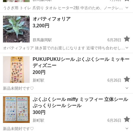
うさぎ用 トイレ 爪切り タオル ヒーター2類 中古のため、ノークレー
ムノーリターンでお願い致します。
群馬
藤岡市
群馬藤岡駅
その他
オバティフォリア
3,200円
群馬藤岡駅
6月28日
オバティフォリア 抜き苗でのお渡しになります 近場で待ち合わせして
渡します
群馬
藤岡市
群馬藤岡駅
その他
オバティフォリア
PUKUPUKUシール ぷくぷくシール ミッキー
ディズニー
200円
新町駅
6月26日
新品未開封です♡
群馬
藤岡市
新町駅
その他
ミッキー
ぷくぷくシール miffy ミッフィー 立体シール
ぷっくりシール シール
300円
新町駅
6月26日
新品未開封です♡