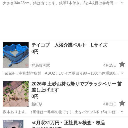
大きさ34×23cm、錆は出てます。鉄筆1本付き。3と4枚目は参考写真
です。「ガリ版」で検索したら、油紙と鉄筆はまだ売っているようで
群馬
藤岡市
群馬藤岡駅
その他
ガリ版
すが、ヤスリ板はヤフオフでしか出てきませんでした。以下はガリ版
を知らない方むけの説明です。→...
テイコブ 入浴介護ベルト Lサイズ
0円
群馬藤岡駅
4月25日
TacaoF：幸和製作所製 ABO2：Lサイズ胴回り90～130cm体重100kg
まで。取説あり。購入したものの未使用です。市販10,000円くらいで
群馬
藤岡市
群馬藤岡駅
その他
別途
2026年 土砂お持ち帰りでブラックベリー 苗
す。使ってみたい人に差し上げます。どうぞ！
差し上げます
0円
新町駅
4月21日
数本あります。（画像は一昨年の物です） 土をバケツ1杯（5キロほ
ど）貰ってくださる方に苗1本差し上げます。 苗と土を入れる袋はご
群馬
藤岡市
新町駅
その他
画像
≪月収31万円・正社員≫検査・検品
持参下さい。