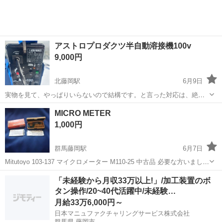
てくれた製品の 「チェ...
アストロプロダクツ半自動溶接機100v
9,000円
北藤岡駅
6月9日
実物を見て、やっぱりいらないので結構です。と言った対応は、絶対
にやめてください。迷惑なので。 ノークレーム・ノーリターンでお願
群馬
藤岡市
北藤岡駅
その他
半自動
MICRO METER
いします。クレームは 一切受け付けません‼️ 半自動溶接機100v 問題な
1,000円
く使用できますが、使って...
群馬藤岡駅
6月7日
Mitutoyo 103-137 マイクロメーター M110-25 中古品 必要な方いました
ら いかがでしょうか？
群馬
藤岡市
群馬藤岡駅
その他
Mitutoyo
「未経験から月収33万以上!」/加工装置のボ
タン操作/20~40代活躍中/未経験…
月給33万6,000円～
日本マニュファクチャリングサービス株式会社
群馬県 藤岡市