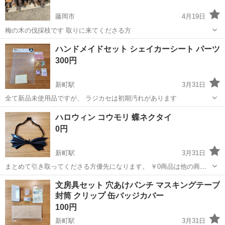
藤岡市
4月19日
梅の木の伐採枝です 取りに来てくださる方
群馬
藤岡市
その他
ハンドメイドセット シェイカーシート パーツ
300円
新町駅
3月31日
全て新品未使用品ですが、 ラジカセは初期汚れがあります
群馬
藤岡市
新町駅
その他
シェイカー
ハロウィン コウモリ 蝶ネクタイ
0円
新町駅
3月31日
まとめて引き取ってくださる方優先になります。 ￥0商品は他の商品
￥300以上お買い上げの方のみにお譲りいたします。
群馬
藤岡市
新町駅
その他
ハロウィン
文房具セット 穴あけパンチ マスキングテープ
封筒 クリップ 缶バッジカバー
100円
新町駅
3月31日