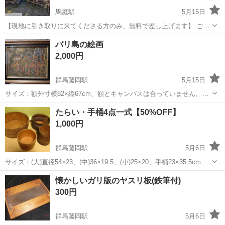
馬庭駅
5月15日
【現地に引き取りに来てくださる方のみ、無料で差し上げます】 ご覧
くださりありがとうございます。 不要になった木製パレットや使用済
群馬
藤岡市
馬庭駅
その他
木製
バリ島の絵画
み木材を現地に引き取りに来てくださる方限定で無料で差し上げま
2,000円
す。 燃し木にいかがですか？ ※...
群馬藤岡駅
5月15日
サイズ：額外寸横82×縦67cm、額とキャンバスは合っていません。
（写真4枚目）キャンバスのみ買ってきて大きめの額に納めたもので
群馬
藤岡市
群馬藤岡駅
その他
キャンバス
たらい・手桶4点一式【50%OFF】
す。
1,000円
群馬藤岡駅
5月6日
サイズ：(大)直径54×23、(中)36×19.5、(小)25×20、手桶23×35.5cmで
す。残念ながら長期間使っていなかったので、すき間が出来、水など
群馬
藤岡市
群馬藤岡駅
その他
手桶
懐かしいガリ版のヤスリ板(鉄筆付)
を入れると漏れます。粉ものや穀物などでご利用ください。バラでも
300円
OKで...
群馬藤岡駅
5月6日