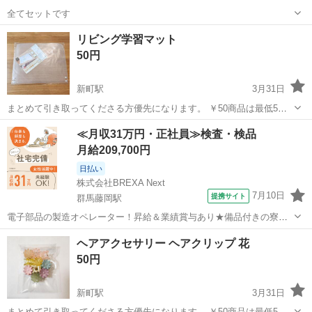
全てセットです
群馬
藤岡市
新町駅
その他
缶バッジ
リビング学習マット
50円
新町駅
3月31日
まとめて引き取ってくださる方優先になります。 ￥50商品は最低5点
のまとめ買いをお願いしております。
群馬
藤岡市
新町駅
その他
マット
≪月収31万円・正社員≫検査・検品
月給209,700円
日払い
株式会社BREXA Next
7月10日
提携サイト
群馬藤岡駅
電子部品の製造オペレーター！昇給＆業績賞与あり★備品付きの寮完
備！カップル＆友達同士の応募OK！年間休日133日♪日払い制度あり！
群馬
藤岡市
群馬藤岡駅
その他
ヘアアクセサリー ヘアクリップ 花
未経験活躍中★《群馬県藤岡市》 人気の工場のお仕事 ◇電子部品の製
50円
造オペレーター◇ ・部材...
新町駅
3月31日
まとめて引き取ってくださる方優先になります。 ￥50商品は最低5点