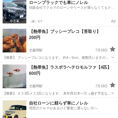
ローンブラックでも車にノレル
体ですが引っ越し時の負担を減らす為に出品します。 【取引につい
信販会社でクルマのローンやリースが通らなくてもクル
て】 お渡...
マをご利用いただけるサービスがあります！
Ad
（株）ICT
【熱帯魚】ブッシープレコ【苔取り】
200円
北藤岡駅
7月18日
【概要】 ブッシープレコになります。 約4～5cm、複数匹いますので
複数匹の購入可能です。 写真のために捕まえたので少し色抜けしてま
群馬
藤岡市
北藤岡駅
その他
ブッシープレコ
【熱帯魚】ラスボラヘテロモルファ【4匹】
す。 水槽に一匹入れているだけで苔取りや残餌処理に貢献してくれる
600円
為オススメです。 来...
北藤岡駅
7月18日
【概要】 オス3匹メス1匹になります。 来年西日本へ引っ越す予定なの
で お気に入りの個体ですが引っ越し時の負担を減らす為に出品しま
群馬
藤岡市
北藤岡駅
その他
熱帯魚
自社ローンに頼らず車にノレル
す。 状態・発色・体高共にとてもよくオス同士で良くフィンスプレッ
理想のクルマがあるけど審査に通らない方へ
ドをしています。 ...