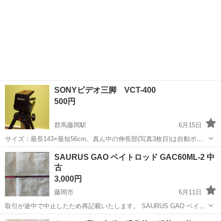
SONYビデオ三脚 VCT-400
500円
群馬藤岡駅
6月15日
サイズ：最長143×最短56cm、真ん中の伸長部(写真3枚目)は自動ポッ
プアップです。部分的に薄茶のサビがあります。鉄製部分もあるの
群馬
藤岡市
群馬藤岡駅
その他
VCT
SAURUS GAO ベイトロッド GAC60ML-2 中
で、それなりに重さはあります。
古
3,000円
藤岡市
6月11日
取引が途中で中止したため再記載いたします。 SAURUS GAO ベイト
ロッド 型番:GAC60ML-2 2ピースロッド ・中古、袋などなし ・古いも
群馬
藤岡市
その他
ベイトロッド