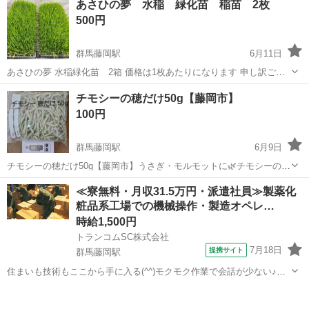
あさひの夢 水稲 緑化苗 稲苗 2枚
ので中古ですのでキズなどあります。折れなどはないです。 ・ノー...
500円
群馬藤岡駅
6月11日
あさひの夢 水稲緑化苗 2箱 価格は1枚あたりになります 申し訳ござ
いませんが、 箱はつきませんので、育苗箱等を持参してください
群馬
藤岡市
群馬藤岡駅
その他
チモシーの穂だけ50g【藤岡市】
100円
群馬藤岡駅
6月9日
チモシーの穂だけ50g【藤岡市】うさぎ・モルモットに🌿チモシーの穂
だけを50g集めました🌾 うちの子は穂を食べないので、必要な方にお
群馬
藤岡市
群馬藤岡駅
その他
チモシー
≪寮無料・月収31.5万円・派遣社員≫製薬化
譲りします！ 香りが好きなうさぎさん、モルモットさん、デグーさん
粧品系工場での機械操作・製造オペレ…
などにおすすめです。 【...
時給1,500円
トランコムSC株式会社
7月18日
提携サイト
群馬藤岡駅
住まいも技術もここから手に入る(^^)モクモク作業で会話が少ない♪固
定勤務も可能☆彡土日休み★＜梱包や検品作業/未経験大歓迎/寮完備/
群馬
藤岡市
群馬藤岡駅
その他
高時給＞ お仕事内容 ☆あなたにお任せするお仕事内容☆ 機械が作っ