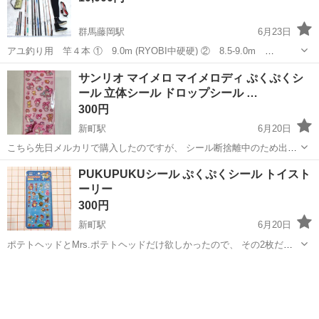
群馬藤岡駅
6月23日
アユ釣り用 竿４本 ① 9.0m (RYOBI中硬硬) ② 8.5-9.0m
(SHIMANO) ③ 7.2m (RYOBI中硬硬) ④ 9.0-10.0m (DIA FLUSH硬
群馬
藤岡市
群馬藤岡駅
その他
サンリオ マイメロ マイメロディ ぷくぷくシ
中硬キャップ無し) 鮎おとり缶(使...
ール 立体シール ドロップシール …
300円
新町駅
6月20日
こちら先日メルカリで購入したのですが、 シール断捨離中のため出品
させていただきます。 こちらは硬いタイプのシールです。 海外ライセ
群馬
藤岡市
新町駅
その他
PUKUPUKUシール ぷくぷくシール トイスト
ンス商品となります。 印刷のズレ・粘着の個体差など見られる場合が
ーリー
ありますのでご了承下さい。
300円
新町駅
6月20日
ポテトヘッドとMrs.ポテトヘッドだけ欲しかったので、 その2枚だけ
剥がして袋に戻しました。 1度開封しているので、多少の指紋や埃が
群馬
藤岡市
新町駅
その他
ポテトヘッド
入ってしまっている可能性があります。