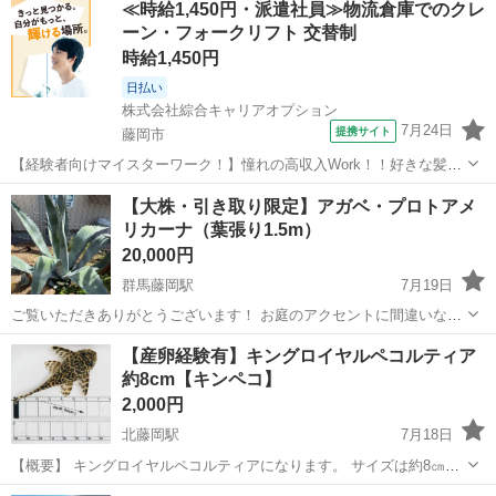
≪時給1,450円・派遣社員≫物流倉庫でのクレ
濯済みで，保存状態でした。 キャンプ🏕️に，車内用掛け布に。 ファ
ーン・フォークリフト 交替制
スナーが壊れてい...
時給1,450円
日払い
株式会社綜合キャリアオプション
7月24日
提携サイト
藤岡市
【経験者向けマイスターワーク！】憧れの高収入Work！！好きな髪色
でOK♪ 使い捨てカイロのフォークリフト運搬・入出荷 【業務内容詳
群馬
藤岡市
その他
【大株・引き取り限定】アガベ・プロトアメ
細】 使い捨てカイロ製造に伴うフォークリフト作業原材料・完成品の
リカーナ（葉張り1.5m）
運搬リーチフォーク/フ...
20,000円
群馬藤岡駅
7月19日
ご覧いただきありがとうございます！ お庭のアクセントに間違いな
し！ 圧倒的な存在感を放つ、1m超えのアガベ・プロトアメリカーナ
群馬
藤岡市
群馬藤岡駅
その他
【産卵経験有】キングロイヤルペコルティア
（大株）です。 存在感抜群のサイズで、これ一つでお庭の雰囲気が一
約8cm【キンペコ】
気にドライガーデンになります⭐...
2,000円
北藤岡駅
7月18日
【概要】 キングロイヤルペコルティアになります。 サイズは約8㎝で
メスと思われます。 来年西日本へ引っ越す予定なので お気に入りの個
群馬
藤岡市
北藤岡駅
その他
キンペコ