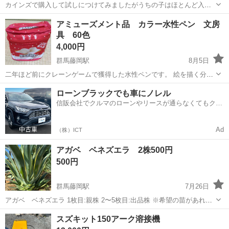
カインズで購入して試しにつけてみましたがうちの子はほとんど入っ
てくれない為使って下さる方にお譲りします。 短期間窓につけたのみ
群馬
藤岡市
新町駅
その他
アミューズメント品 カラー水性ペン 文房
です。 猫 ハンモック 窓 ペット
具 60色
4,000円
群馬藤岡駅
8月5日
二年ほど前にクレーンゲームで獲得した水性ペンです。 絵を描く分に
は普通に使えます。 【傷などの状態】 しばらく使っていないので、色
群馬
藤岡市
群馬藤岡駅
その他
ローンブラックでも車にノレル
が出にくいものがある可能性があります。 【アピールポイント】 状態
信販会社でクルマのローンやリースが通らなくてもクル
はいい方です。 【...
マをご利用いただけるサービスがあります！
Ad
（株）ICT
アガベ ベネズエラ 2株500円
500円
群馬藤岡駅
7月26日
アガベ ベネズエラ 1枚目:親株 2〜5枚目:出品株 ※希望の苗があれば
コメント下さい。 ※複数購入の場合はお安くします。 ※基本的に抜き
群馬
藤岡市
群馬藤岡駅
その他
アガベ
スズキット150アーク溶接機
苗にてお譲り致します。 素人栽培なので状態は写真のご確認をお願い