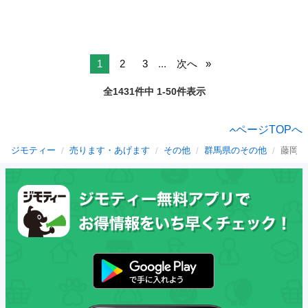
1
2
3
...
次へ
全1431件中 1-50件表示
ページTOPへ
ジモティー
売ります・あげます
その他
群馬県のその他
藤岡市