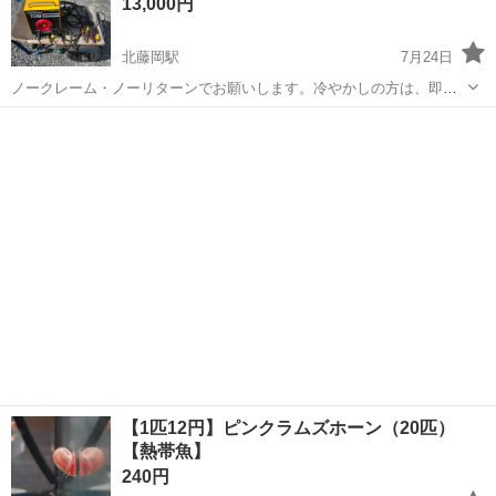
13,000円
します。 植物は...
北藤岡駅
7月24日
ノークレーム・ノーリターンでお願いします。冷やかしの方は、即ブ
ロック・通報致します‼️ 100v200v、どちらも使えます。 動作確認済
群馬
藤岡市
北藤岡駅
その他
アーク溶接機
み。問題なく使用できます。 引き取り限定。発送致しません。 よろし
くお願い致します
【1匹12円】ピンクラムズホーン（20匹）
【熱帯魚】
240円