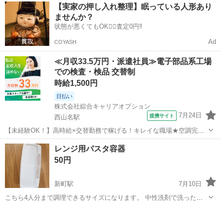
群馬
藤岡市
新町駅
その他
クロミ
【実家の押し入れ整理】眠っている人形あり
す。 まとめて引き取ってくださる方優先になります。 ￥0商品は他の
ませんか？
商品￥300以上お買い上げ...
状態が悪くてもOK🙆‍♀️査定0円‼️
Ad
COYASH
≪月収33.5万円・派遣社員≫電子部品系工場
での検査・検品 交替制
時給1,500円
日払い
株式会社綜合キャリアオプション
7月24日
提携サイト
西山名駅
【未経験OK！】高時給×交替勤務で稼げる！キレイな職場★空調完備
でカイテキ♪ キカイへ製品の投入・チェック 《電子部品やコンデンサ
群馬
藤岡市
西山名駅
その他
レンジ用パスタ容器
ーづくり》 ◆めっき処理・前処理・洗浄業務 ◆製品や材料の運搬 ◆
50円
製品の検査・選別・出荷 ◆...
新町駅
7月10日
こちら4人分まで調理できるサイズになります。 中性洗剤で洗った
後、アルコール消毒しております。 多少の水跡の残りはご了承くださ
群馬
藤岡市
新町駅
その他
容器
い。