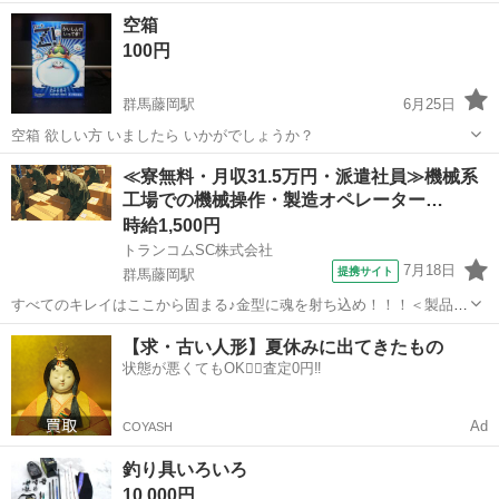
群馬
藤岡市
新町駅
その他
空箱
100円
群馬藤岡駅
6月25日
空箱 欲しい方 いましたら いかがでしょうか？
群馬
藤岡市
群馬藤岡駅
その他
≪寮無料・月収31.5万円・派遣社員≫機械系
工場での機械操作・製造オペレーター…
時給1,500円
トランコムSC株式会社
7月18日
提携サイト
群馬藤岡駅
すべてのキレイはここから固まる♪金型に魂を射ち込め！！！＜製品の
洗浄スタッフ/未経験大歓迎/高時給/月収30万円以上＞ お仕事内容 〈お
群馬
藤岡市
群馬藤岡駅
その他
【求・古い人形】夏休みに出てきたもの
しごと内容〉 重量物なし！！ アルミ製品は軽い素材なので、 力仕事
状態が悪くてもOK🙆‍♀️査定0円‼️
に自信がない方でも安...
Ad
COYASH
釣り具いろいろ
10,000円