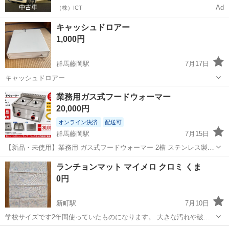
Ad
（株）ICT
キャッシュドロアー
1,000円
群馬藤岡駅
7月17日
キャッシュドロアー
群馬
藤岡市
群馬藤岡駅
その他
業務用ガス式フードウォーマー
20,000円
オンライン決済
配送可
群馬藤岡駅
7月15日
【新品・未使用】業務用 ガス式フードウォーマー 2槽 ステンレス製
新品・未使用の業務用ガス式フードウォーマーです。 キッチンカー、
群馬
藤岡市
群馬藤岡駅
その他
ランチョンマット マイメロ クロミ くま
飲食店、イベント出店などで、カレー・シチュー・スープ・ソースな
0円
どの保温に最適です。 【...
新町駅
7月10日
学校サイズです2年間使っていたものになります。 大きな汚れや破れ
などはありませんが、 色褪せやシワ、洗濯による多少の縮みがありま