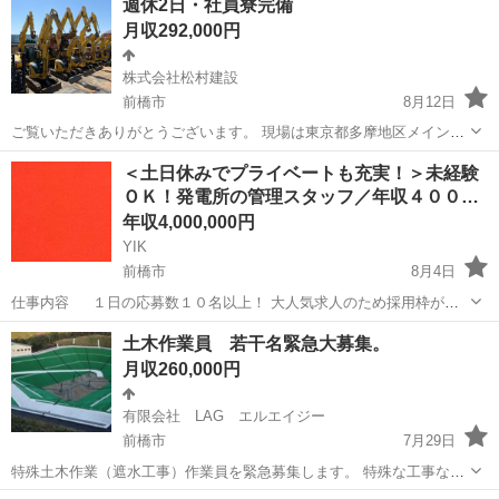
週休2日・社員寮完備
月収292,000円
株式会社松村建設
前橋市
8月12日
ご覧いただきありがとうございます。 現場は東京都多摩地区メインで
土木、建築、解体など公共工事から個人宅の工事まで大小さまざまな
群馬
前橋市
土木
社員
＜土日休みでプライベートも充実！＞未経験
工事を行っています。 8割程度は東京都発注公共工事元請受注工事と
ＯＫ！発電所の管理スタッフ／年収４００…
なります。 色々な仕事を...
年収4,000,000円
YIK
前橋市
8月4日
仕事内容 １日の応募数１０名以上！ 大人気求人のため採用枠が埋
まり次第即終了とさせていただきます！ 問合わせのための応募でもＯ
群馬
前橋市
土木
未経験
土木作業員 若干名緊急大募集。
Ｋ！ 仕事内容が少しでも気になりましたら気軽にご応募下さい。担当
月収260,000円
者からお電話を差し上...
有限会社 LAG エルエイジー
前橋市
7月29日
特殊土木作業（遮水工事）作業員を緊急募集します。 特殊な工事なの
で、東日本（関東近郊）出張になりますが、週末は前橋に帰省しま