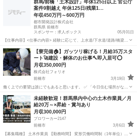
群馬/前橋「土木設計」年休125日以上 官公庁
スタイルに合わせた働き方が可能...
案件9割越え 年休125日/残業1…
年収450万円～600万円
都市開発設計株式会社
群馬県 前橋市
スポンサー：求人ボックス
05月01日
【仕事内容】<仕事の内容> 経験に応じて、上水道/下水道/道路/橋梁/
河川・砂防/測量/補償に関わる土木設計業務をお任せいたします。 地
正社員
【寮完備🏠】ガッツリ稼げる！月給35万スタ
形、地質、水文学、交通量、環境への影響などを考慮しながら、安全
ート🚀建設・解体のお仕事🔨即入居可⭕️
性、耐久性、経済性を確保するため...
月収350,000円
株式会社フォリオ
前橋市
3月19日
働く上での要望は誰にでもあると思います。 ✅ 「今日住む場所がな
い、即入寮したい」 ✅ 「手持ちがピンチ、明日日払いが欲しい」 ✅
群馬
前橋市
土木
未経験歓迎！群馬県内中心の土木作業員／月
「経験ないけど、とにかく稼ぎたい」 私たちにご相談いただければ、
給20万～×昇給・賞与あり
そんなあ...
月収300,000円
プロワーカー2147
前橋市
3月6日
【募集職種】 土木作業員 【勤務時間】 変形労働時間制（1年単位）