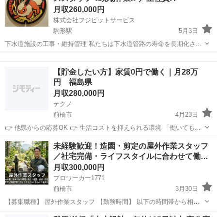
月収260,000円
株式会社フジピットサービス
駒形駅
5月3日
下水道施設の工事・維持管理 私たちは下水道管路の寿命を長期化させ
る事業を行っています。 下水道管の清掃、調査、補修・更生により下
群馬
前橋市
駒形駅
その他
水道の老朽化が起因とする道路陥没事故などの重大事故の未然防止、
【貯金したい方】家賃0円で働く｜月28万
また近年では下水道管やマン...
円 福島県
月収280,000円
テクノ
前橋市
4月23日
👉 他県からの応募OK 👉 生活コストを抑えられる環境 「働いてもお
金が残らない人へ」 寮・食事付きのため、 固定費を抑えてしっかり貯
群馬
前橋市
その他
未経験歓迎！造園・剪定の屋外作業スタッフ
金できます。 ⸻ ■仕事内容 ・巡回 ・写真撮影 ・簡単作業 ⸻
／社宅完備・ライフスタイルに合わせて働…
■条件 ・月...
月収300,000円
プロワーカー1771
前橋市
3月30日
【募集職種】 屋外作業スタッフ 【勤務時間】 以下の時間帯から相談
可 ・8:00～17:00 ・8:00～12:00 ・13:00～17:00 ・9:00～16:00 ライフ
群馬
前橋市
その他
社宅