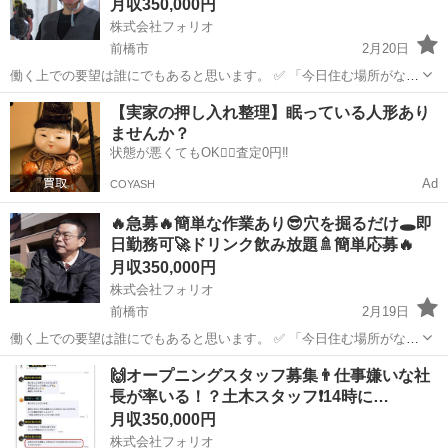
月収350,000円
株式会社フォリオ
前橋市
2月20日
働く上での要望は誰にでもあると思います。 ✅ 「今日住む場所がな
い、即入寮したい」 ✅ 「手持ちがピンチ、明日日払いが欲しい」 ✅
群馬
前橋市
土木
【実家の押し入れ整理】眠っている人形あり
「経験ないけど、とにかく稼ぎたい」 私たちにご相談いただければ、
ませんか？
そんなあ...
状態が悪くてもOK🙆‍♀️査定0円‼️
Ad
COYASH
🔥急募🔥簡単な作業あり😎穴を掘るだけ🕳️即
日勤務可🚀ドリンク飲み放題🚿簡単応募🔥
月収350,000円
株式会社フォリオ
前橋市
2月19日
働く上での要望は誰にでもあると思います。 ✅ 「今日住む場所がな
い、即入寮したい」 ✅ 「手持ちがピンチ、明日日払いが欲しい」 ✅
群馬
前橋市
土木
太陽光パネル
🙌オープニングスタッフ募集👨仕事嫌いな社
「経験ないけど、とにかく稼ぎたい」 私たちにご相談いただければ、
長が率いる！？土木スタッフ❗️14時に…
そんなあ...
月収350,000円
株式会社フォリオ