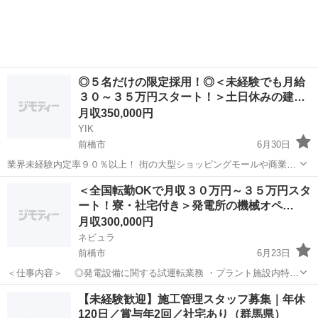
活躍中 ・寮費＆交通費全額支給、残業代1分単位 ・年間休日125日／
夜勤なし ...
◎５名だけの限定採用！◎＜未経験でも月給
３０～３５万円スタート！＞土日休みの建…
月収350,000円
YIK
前橋市
6月30日
業界未経験内定率９０％以上！ 街の大型ショッピングモールや商業施
設、ショール－ム建設の プロジェクト管理、建設事務をお任せいたし
群馬
前橋市
土木
未経験
＜全国転勤OKで月収３０万円～３５万円スタ
ます！ 【仕事詳細】 ・協力スタッフの手配、サポート、業務管理 ・
ート！寮・社宅付き＞発電所の機械オペ…
建築現場...
月収300,000円
ネビュラ
前橋市
6月23日
＜仕事内容＞ ◎発電設備に関する試運転業務 ・プラント施設内特別
重点施設建設工事における各機器の起動時の試運転（現場対応） ・プ
群馬
前橋市
土木
未経験
【未経験歓迎】施工管理スタッフ募集｜年休
ラント施設内特別重点施設建設工事における通水作動試験及び配管フ
120日／賞与年2回／社宅あり（群馬県）
ラッシング工事の助勢業務（...