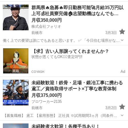
月～金 8:00～17:00（休憩120分） 土曜日 8:00～14:30（休憩60分） ※
群馬
前橋市
その他
業務
群馬県🔥急募🔥即日勤務可能🚀月給35万円以
時間外労働なし 【仕事内容】 公...
上可💰社員寮完備🏠志望動機はなんでも…
月収350,000円
株式会社フォリオ
前橋市
3月3日
働く上での要望は誰にでもあると思います。 ✅ 「今日住む場所がな
い、即入寮したい」 ✅ 「手持ちがピンチ、明日日払いが欲しい」 ✅
群馬
前橋市
土木
【求】古い人形譲ってくれませんか？
「経験ないけど、とにかく稼ぎたい」 私たちにご相談いただければ、
状態が悪くてもOK🙆‍♀️査定0円‼️
そんなあ...
Ad
COYASH
未経験歓迎！鉄骨・足場・鍛冶工事に携わる
鳶工／資格取得サポート×丁寧な教育体制
月収375,000円
プロワーカー2135
前橋市
3月2日
【募集職種】 鳶工 【雇用形態】 正社員 ※試用期間3ヵ月（同条件）
【仕事内容】 鉄骨工事、鍛冶工事、足場工事の施工を行います。 建設
群馬
前橋市
鳶職
未経験
未経験者大歓迎！各種手当あり！
現場において、鉄骨の組立や加工、溶接などの鍛冶工事、 高所作...