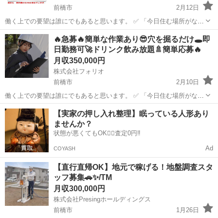
前橋市
2月12日
働く上での要望は誰にでもあると思います。 ✅ 「今日住む場所がな
い、即入寮したい」 ✅ 「手持ちがピンチ、明日日払いが欲しい」 ✅
群馬
前橋市
土木
未経験
🔥急募🔥簡単な作業あり😎穴を掘るだけ🕳️即
「経験ないけど、とにかく稼ぎたい」 私たちにご相談いただければ、
日勤務可🚀ドリンク飲み放題🚿簡単応募🔥
そんなあ...
月収350,000円
株式会社フォリオ
前橋市
2月10日
働く上での要望は誰にでもあると思います。 ✅ 「今日住む場所がな
い、即入寮したい」 ✅ 「手持ちがピンチ、明日日払いが欲しい」 ✅
群馬
前橋市
土木
【実家の押し入れ整理】眠っている人形あり
「経験ないけど、とにかく稼ぎたい」 私たちにご相談いただければ、
ませんか？
そんなあ...
状態が悪くてもOK🙆‍♀️査定0円‼️
Ad
COYASH
【直行直帰OK】地元で稼げる！地盤調査スタ
ッフ募集🚗✨/TM
月収300,000円
株式会社Presingホールディングス
前橋市
1月26日