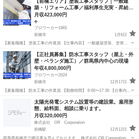
【前橋エリア】塗装工事スタッフ｜一般建
築・リフォーム工事／福利厚生充実・昇給
＆…
月収423,000円
プロワーカー1965
前橋市
1月6日
【募集職種】 塗装工事の作業員 【仕事内容】 一般建築塗装、塗替
え、防水加工、リフォーム工事を中心に行っていただきます。 その
群馬
前橋市
その他
未経験
【正社員募集】防水工事スタッフ（屋上・外
他、前各号に付帯する一切の工事やメンテナンス業務も担当していた
壁・ベランダ施工）／群馬県内中心の現場
だきます。 現場は主に...
年収4,800,000円
プロワーカー2024
前橋市
12月17日
【募集職種】 防水工事の作業員 【勤務時間】 8:00〜17:30 【仕事内
容】 建物の防水工事に関わる作業全般を担当します。屋根・外壁・ベ
群馬
前橋市
その他
防水工事
太陽光発電システム設置等の建設業。雇用形
ランダなどの戸建てから、ビル・マンション・公共施設の大規模修繕
態、給料面、相談に乗ります。
まで...
月収320,000円
株式会社 OR Corporation
前橋駅
12月12日
群馬県前橋市で建設業を営んでおります。 株式会社 OR Corporationで