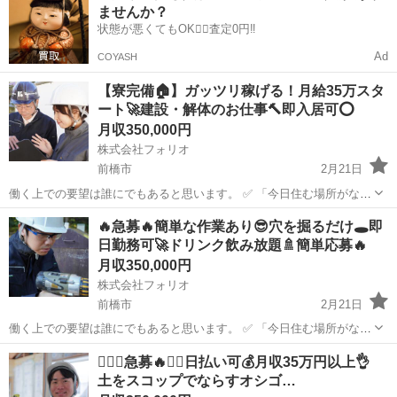
ませんか？
そんなあ...
状態が悪くてもOK🙆‍♀️査定0円‼️
Ad
COYASH
【寮完備🏠】ガッツリ稼げる！月給35万スタ
ート🚀建設・解体のお仕事🔨即入居可⭕️
月収350,000円
株式会社フォリオ
前橋市
2月21日
働く上での要望は誰にでもあると思います。 ✅ 「今日住む場所がな
い、即入寮したい」 ✅ 「手持ちがピンチ、明日日払いが欲しい」 ✅
群馬
前橋市
土木
未経験
🔥急募🔥簡単な作業あり😎穴を掘るだけ🕳️即
「経験ないけど、とにかく稼ぎたい」 私たちにご相談いただければ、
日勤務可🚀ドリンク飲み放題🚿簡単応募🔥
そんなあ...
月収350,000円
株式会社フォリオ
前橋市
2月21日
働く上での要望は誰にでもあると思います。 ✅ 「今日住む場所がな
い、即入寮したい」 ✅ 「手持ちがピンチ、明日日払いが欲しい」 ✅
群馬
前橋市
土木
❤️‍🔥🔥急募🔥❤️‍🔥日払い可💰月収35万円以上👌
「経験ないけど、とにかく稼ぎたい」 私たちにご相談いただければ、
土をスコップでならすオシゴ…
そんなあ...