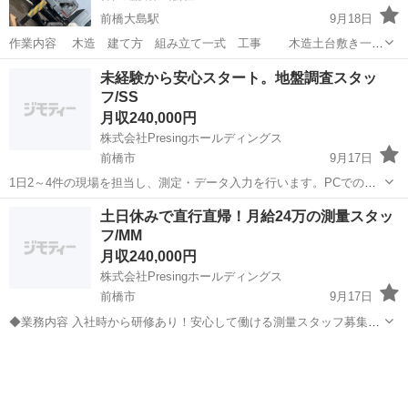
前橋大島駅
9月18日
作業内容 木造 建て方 組み立て一式 工事 木造土台敷き一
式 工事 大工 工事 作業時間 月曜日〜土曜日の8時から17時
群馬
前橋市
前橋大島駅
大工
フレーマー
未経験から安心スタート。地盤調査スタッ
隔週土曜日・日曜・祝日休み 各種当てあり 有給あり 月1
フ/SS
日好きな日...
月収240,000円
株式会社Presingホールディングス
前橋市
9月17日
1日2～4件の現場を担当し、測定・データ入力を行います。PCでの報
告書作成は30分ほど。業務フローがシンプルなので、初めてでも安心
群馬
前橋市
土木
未経験
土日休みで直行直帰！月給24万の測量スタッ
してスタートできます。 【勤務日】週5日勤務（土日祝休み） 【給
フ/MM
与】月給24万円～ ...
月収240,000円
株式会社Presingホールディングス
前橋市
9月17日
◆業務内容 入社時から研修あり！安心して働ける測量スタッフ募集で
す。 ◆シフト 週5日勤務（土日休み） ◆給与 月給24万円 ※社用車・
群馬
前橋市
測量
ガソリン・機材など全額支給 ◆必須条件 普通自動車...