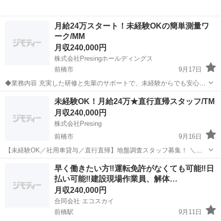
月給24万スタート！未経験OKの簡単測量ワ
ーク/MM
月収240,000円
株式会社Presingホールディングス
前橋市
9月17日
◆業務内容 充実した研修と先輩のサポートで、未経験からでも安心し
て始められる測量業務です。 ◆シフト 週5日勤務（土日休み） ◆給与
群馬
前橋市
測量
未経験
未経験OK！月給24万★直行直帰スタッフ/TM
月給24万円 ※社用車・ガソリン・機材など全額支給 ◆必...
月収240,000円
株式会社Presing
前橋市
9月16日
【未経験OK／社用車貸与／直行直帰】地盤調査スタッフ募集！ ＼体
を動かすのが好きな方にピッタリ／ 住宅や建築現場の地盤調査を行う
群馬
前橋市
測量
未経験
早く働きたい方‼︎運転免許がなくても可能‼︎日
お仕事です。 社用車・調査機械・ガソリン代・ETC費用すべて会社負
払い可能‼︎建設現場作業員、解体…
担！ 未経験でも先輩が1〜1...
月収240,000円
合同会社 エコスカイ
前橋駅
9月11日