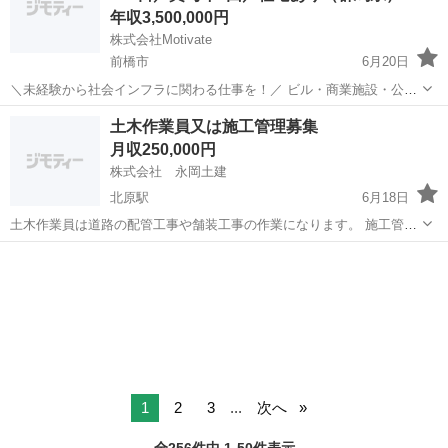
年収3,500,000円
株式会社Motivate
前橋市
6月20日
＼未経験から社会インフラに関わる仕事を！／ ビル・商業施設・公共
施設・道路・鉄道などの建設現場で活躍する施工管理スタッフを募集
群馬
前橋市
施工管理
未経験
土木作業員又は施工管理募集
します！ 当社は社員数3200名を超える建設業界の成長企業。安心の研
月収250,000円
修体制と働きやすい環境が魅...
株式会社 永岡土建
北原駅
6月18日
土木作業員は道路の配管工事や舗装工事の作業になります。 施工管理
者は現場で施工写真を撮影と軽作業になります。
群馬
前橋市
北原駅
その他
土木作業員
1
2
3
...
次へ
全256件中 1-50件表示