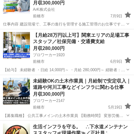
月収300,000円
ArK株式会社
前橋市
7月9日
仕事内容 建設現場で、工事の進行を管理する施工管理のお仕事です。
現場作業員として直接工事を行うのではなく、工事が予定通り進むよ
群馬
前橋市
施工管理
【月給28万円以上可】関東エリアの足場工事
うに確認・調整するポジションです。 主な業務内容は以下の通りで
スタッフ／社保完備・交通費支給
す。 ・工事ス...
月収280,000円
プロワーカー1920
前橋市
6月9日
【給与】 未経験者 ・日給 14,000円～ ・月給 280,000円～ 経験者：要
相談（スキルや経験を考慮） ※一人親方・協力会社も募集中（常用単
群馬
前橋市
その他
未経験
未経験OKの土木作業員｜月給制で安定収入｜
価：20,000円） 【募集職種】 足場工事スタッ...
道路や河川工事などインフラに関わる仕事
月収300,000円
プロワーカー2147
前橋市
5月19日
【募集職種】 公共工事メインの土木作業員 【勤務時間】 変形労働時
間制（1年単位） ＜月～金＞ 8:00～17:00（休憩120分） ＜土曜日＞
群馬
前橋市
その他
生活インフラを守る。 ∴下水道メンテナン
8:00～14:30（休憩60分） ※時間外労...
ススタッフ≪現場作業≫／正社員∴