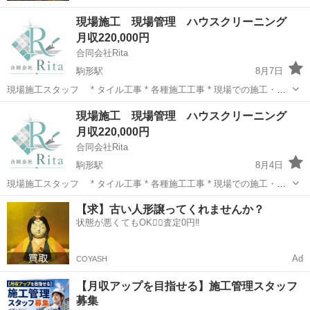
現場施工 現場管理 ハウスクリーニング
月収220,000円
合同会社Rita
駒形駅
8月7日
現場施工スタッフ * タイル工事 * 各種施工工事 * 現場での施工・仕
上げ作業 * 資材の搬入・片付け 現場管理スタッフ * 現場に必要な資材
群馬
前橋市
駒形駅
土木
未経験
現場施工 現場管理 ハウスクリーニング
の運搬・回収 * 資材の管理・手配 ハウスクリーニングスタッフ ...
月収220,000円
合同会社Rita
駒形駅
8月4日
現場施工スタッフ * タイル工事 * 各種施工工事 * 現場での施工・仕
上げ作業 * 資材の搬入・片付け 現場管理スタッフ * 現場に必要な資材
群馬
前橋市
駒形駅
土木
未経験
【求】古い人形譲ってくれませんか？
の運搬・回収 * 資材の管理・手配 ハウスクリーニングスタッフ ...
状態が悪くてもOK🙆‍♀️査定0円‼️
Ad
COYASH
【月収アップを目指せる】施工管理スタッフ
募集