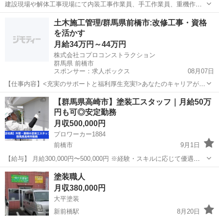
建設現場や解体工事現場にて内装工事作業員、手工作業員、重機作業
オペレーター、資機材の運搬するをするトラック運転手などを募集し
群馬
前橋市
前橋駅
その他
65歳
土木施工管理/群馬県前橋市:改修工事・資格
ます。 年齢や性別は問いませんがあいさつができて元気でやる気があ
を活かす
る方お願いします！ 持っ...
月給34万円～44万円
株式会社コプロコンストラクション
群馬県 前橋市
スポンサー：求人ボックス
08月07日
【仕事内容】<充実のサポートと福利厚生充実!>あなたのキャリアが活
かせるお仕事 大手で安心して働ける環境です 40代・50代・60代の方
正社員
【群馬県高崎市】塗装工スタッフ｜月給50万
が活躍されています <募集要項> <職種> 土木施工管理/群馬県前橋市:
円も可◎安定勤務
改修工事・資格を活かす...
月収500,000円
プロワーカー1884
前橋市
9月1日
【給与】 月給300,000円〜500,000円 ※経験・スキルに応じて優遇
【募集職種】 塗装工スタッフ（経験者・未経験者歓迎） 【仕事内容】
群馬
前橋市
その他
未経験
塗装職人
住宅や建物の外壁・屋根などを中心とした塗装工事に携わってい...
月収380,000円
大平塗装
新前橋駅
8月20日