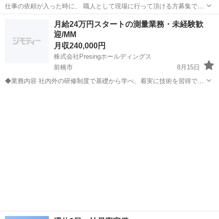
仕事の依頼が入った時に、 職人として現場に行って頂ける方募集で
す。 ・請負いOK ・もしくは、常用（1.8万〜2.0万） 一人親方や2.3人
群馬
前橋市
新前橋駅
土木
職人
月給24万円スタートの測量業務・未経験歓
会社でも、有り難いです。 宜しくお願い致します。 お気軽に問合せ下
迎/MM
さい。
月収240,000円
株式会社Presingホールディングス
前橋市
8月15日
◆業務内容 社内外の研修制度で基礎から学べ、着実に技術を習得でき
ます。 ◆シフト 週5日勤務（土日休み） ◆給与 月給24万円 ※社用
群馬
前橋市
測量
未経験
車・ガソリン・機材など全額支給 ◆必須条件 普通自動車免許（A...