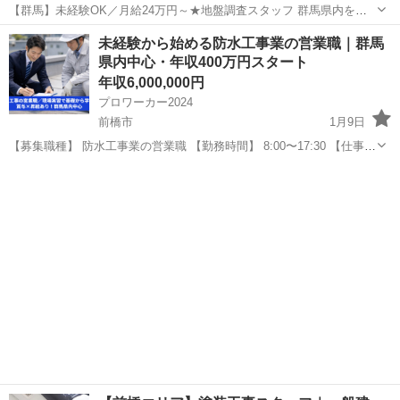
【群馬】未経験OK／月給24万円～★地盤調査スタッフ 群馬県内を中
心に、住宅や建築現場で地盤調査を行うお仕事です。 専用機械を使っ
群馬
前橋市
その他
未経験
未経験から始める防水工事業の営業職｜群馬
たシンプル作業なので、未経験スタートがほとんど！ 社用車・調査機
県内中心・年収400万円スタート
械・ガソリン代・ET...
年収6,000,000円
プロワーカー2024
前橋市
1月9日
【募集職種】 防水工事業の営業職 【勤務時間】 8:00〜17:30 【仕事内
容】 建設工事業における防水工事の営業業務を担当します。 屋根・外
群馬
前橋市
その他
防水工事業
壁・ベランダなどの戸建住宅から、ビル・マンション・公共施設の...