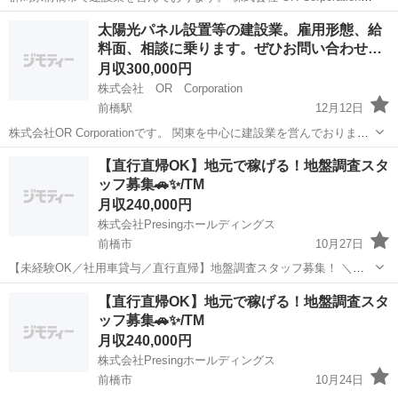
す。 関東・東北・群馬県を含む北関東を中心に活動している会社で
群馬
前橋市
前橋駅
大工
未経験
太陽光パネル設置等の建設業。雇用形態、給
す。 太陽光発電のパネル取り付け、架台組み立ての作業。 未経験の方
料面、相談に乗ります。ぜひお問い合わせ…
でも可能...
月収300,000円
株式会社 OR Corporation
前橋駅
12月12日
株式会社OR Corporationです。 関東を中心に建設業を営んでおりま
す。 太陽光発電システムの設置業務のスタッフや職長候補の募集で
群馬
前橋市
前橋駅
その他
建設業
【直行直帰OK】地元で稼げる！地盤調査スタ
す。 グループでの応募も可能です。 弊社で経験を積んでからの、独立
ッフ募集🚗✨/TM
支援...
月収240,000円
株式会社Presingホールディングス
前橋市
10月27日
【未経験OK／社用車貸与／直行直帰】地盤調査スタッフ募集！ ＼体
を動かすのが好きな方にピッタリ／ 住宅や建築現場の地盤調査を行う
群馬
前橋市
測量
未経験
【直行直帰OK】地元で稼げる！地盤調査スタ
お仕事です。 社用車・調査機械・ガソリン代・ETC費用すべて会社負
ッフ募集🚗✨/TM
担！ 未経験でも先輩が1〜1...
月収240,000円
株式会社Presingホールディングス
前橋市
10月24日