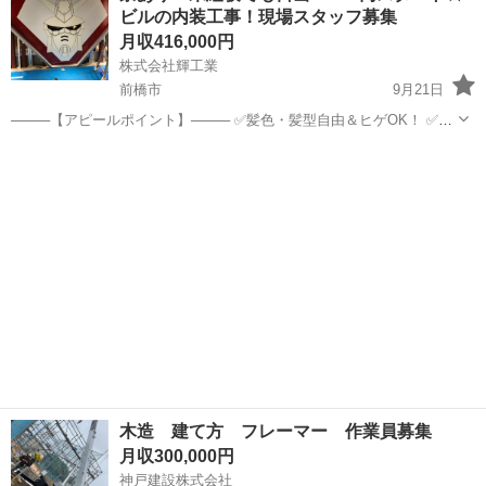
ビルの内装工事！現場スタッフ募集
ターや人事と...
月収416,000円
株式会社輝工業
前橋市
9月21日
────【アピールポイント】──── ✅髪色・髪型自由＆ヒゲOK！ ✅充
実した待遇や制度も魅力◎ ✅都内メインの関東エリアでのお仕事♪ ✅
群馬
前橋市
内装職人
未経験
直行直帰が基本！事務所に寄る必要ナシ！ ──────【仕事内容】
──...
木造 建て方 フレーマー 作業員募集
月収300,000円
神戸建設株式会社