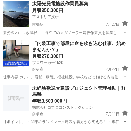
群馬
前橋市
その他
土木作業員
太陽光発電施設作業員募集
す。 ＊ただし関東近郊以外は月２回程度の帰省となります。 特殊作業
月収350,000円
と明記しておりますが...
アストリア技研
前橋駅
7月27日
業務拡大につき屋根上、野立てのメガソーラー建設作業員を募集して
おります。日給15,000円（研修期間あり） 学歴年齢不問、初心者歓
群馬
前橋市
前橋駅
その他
業務
「内装工事で部屋に命を吹き込む仕事、始め
迎、経験者優遇。独立希望者支援。 現場は全国にありますので、出張
ませんか？」
可能な方優遇。 まずはお気軽に...
月収270,000円
プロワーカー1529
前橋市
7月22日
仕事内容 ホテル、店舗、病院、福祉施設、学校などにおける内装仕上
げ全般、壁紙、床の施工が主なお仕事になります。 アピールポイント
群馬
前橋市
内装職人
未経験
未経験歓迎★建設プロジェクト管理補助｜群
▽ 人柄重視の採用！ ￣￣V￣￣￣￣￣￣￣￣￣￣￣￣ やる気や人柄を
馬県
しっかり評...
年収3,500,000円
株式会社コプロコンストラクション
前橋市
7月11日
【ポイント】 ・関東のランドマーク建設を裏方から支える！ ・専任講
師による研修でゼロから資格取得まで応援 ・女性比率4割、20〜30代
群馬
前橋市
施工管理
未経験