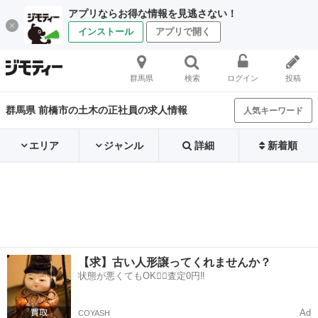
アプリならお得な情報を見逃さない！
インストール
アプリで開く
群馬県
検索
ログイン
投稿
群馬県 前橋市の土木の正社員の求人情報
人気キーワード
エリア
ジャンル
詳細
新着順
【求】古い人形譲ってくれませんか？
状態が悪くてもOK🙆‍♀️査定0円‼️
Ad
COYASH