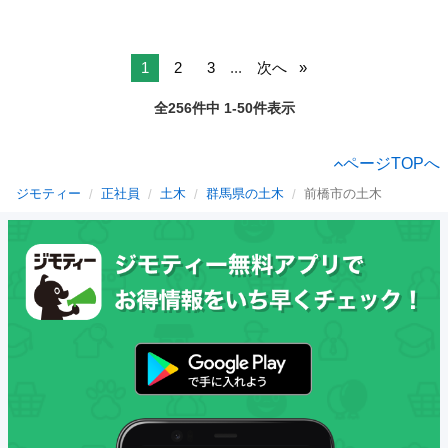
1
2
3
...
次へ
全256件中 1-50件表示
ページTOPへ
ジモティー
正社員
土木
群馬県の土木
前橋市の土木