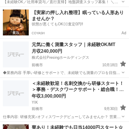
【未経験OK／社用車貸与／直行直帰】地盤調査スタッフ募集！ ＼体
を動かすのが好きな方にピッタリ／ 住宅や建築現場の地盤調査を行う
群馬
前橋市
測量
未経験
【実家の押し入れ整理】眠っている人形あり
お仕事です。 社用車・調査機械・ガソリン代・ETC費用すべて会社負
ませんか？
担！ 未経験でも先輩が1〜1...
状態が悪くてもOK🙆‍♀️査定0円‼️
Ad
COYASH
元気に働く測量スタッフ｜未経験OK/MT
月収240,000円
株式会社Presingホールディングス
前橋市
10月18日
◆業務内容 手厚い研修とサポートで、未経験でも測量のプロを目指せ
ます。 ◆シフト 週5日勤務（土日休み） ◆給与 月給24万円 ※社用
群馬
前橋市
土木
未経験
＜未経験歓迎！名刺交換から研修スタート！
車・ガソリン・機材など全額支給 ◆必須条件 普通自動...
＞事務・デスクワークサポート・総合職！…
年収3,000,000円
YIK
前橋市
9月30日
仕事内容: 研修充実♪オフィスワークデビューしてみませんか？ 営業事
務や会社のサポートデスクなど総合的に活躍できるスタッフを募集し
群馬
前橋市
土木
オフィスワーク
寮あり！未経験でも日当14000円スタート☆
ます！ キャリアアップを目指せるので、将来的には人材コーディネー