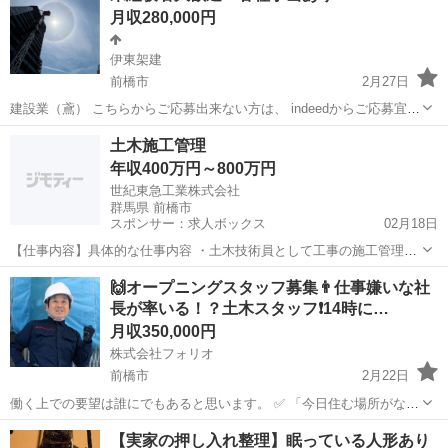
月収280,000円
伊東架建
前橋市
2月27日
建設業（鳶） こちらからご応募出来ない方は、 indeedからご応募宜し
くお願い致します！ ⭐︎⭐︎ご連絡先は下記を参照⭐︎⭐︎ 県外の方も大歓迎！
群馬
前橋市
鳶職
未経験
土木施工管理
寮等の相談有り！ やる気を持ち、頑張れば頑張るだけ給料アップ！！
年収400万円～800万円
こ...
世紀東急工業株式会社
群馬県 前橋市
スポンサー：求人ボックス
02月18日
【仕事内容】具体的な仕事内容 ・土木技術員として工事の施工管理を
ご担当頂きます。 ・工程管理、品質管理、出来形管理、安全管理、原
正社員
🙌オープニングスタッフ募集👨仕事嫌いな社
価管理 など ・いずれかの分野において、施工管理を担当します。 ・
長が率いる！？土木スタッフ❗️14時に…
道路建設、舗装工事事業(土木工事施工...
月収350,000円
株式会社フォリオ
前橋市
2月22日
働く上での要望は誰にでもあると思います。 ✅ 「今日住む場所がな
い、即入寮したい」 ✅ 「手持ちがピンチ、明日日払いが欲しい」 ✅
群馬
前橋市
土木
社長
【実家の押し入れ整理】眠っている人形あり
「経験ないけど、とにかく稼ぎたい」 私たちにご相談いただければ、