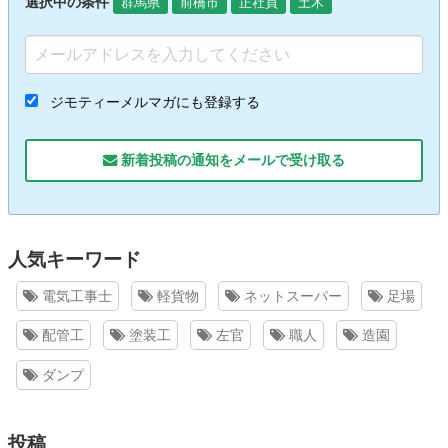
選択中の条件
群馬県
前橋市
正社員
土木
ジモティーメルマガにも登録する
新着投稿の通知をメールで受け取る
人気キーワード
電気工事士
軽貨物
ネットスーパー
足場
配管工
塗装工
左官
職人
造園
ダンプ
投稿