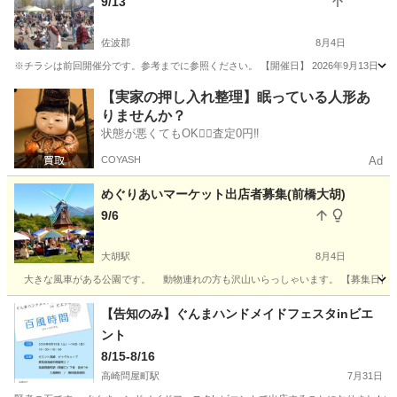
9/13
佐波郡
8月4日
※チラシは前回開催分です。参考までに参照ください。 【開催日】 2026年9月13日
群馬
佐波郡
フリーマーケット
パフォーマンス
【実家の押し入れ整理】眠っている人形あ
りませんか？
状態が悪くてもOK🙆‍♀️査定0円‼️
COYASH
Ad
めぐりあいマーケット出店者募集(前橋大胡)
9/6
大胡駅
8月4日
大きな風車がある公園です。 動物連れの方も沢山いらっしゃいます。 【募集日】 202
群馬
前橋市
大胡駅
フリーマーケット
道の駅
【告知のみ】ぐんまハンドメイドフェスタinビエ
ント
8/15-8/16
高崎問屋町駅
7月31日