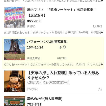
賢者の石です。 ぐんまハンドメイドフェスタInビエントで出店することになりました。 
群馬
高崎市
高崎問屋町駅
フリーマーケット
屋内フリマ 『前橋マーケット』出店者募集！
【追記あり】
8/22-8/30
前橋駅
7月28日
まだ両日空きあります！ 前橋マーケット in 前橋リリカ2F 両日 11〜15時 ※早期終了不
群馬
前橋市
前橋駅
フリーマーケット
フリマ
パフォーマンス出演者募集
10/4-10/24
前橋大島駅
6月24日
めぐりあいマーケットでは パフォーマーを募集しています。 10月4日 ぐりーんふらわー
群馬
前橋市
前橋大島駅
フリーマーケット
パフォーマンス
【実家の押し入れ整理】眠っている人形あ
りませんか？
状態が悪くてもOK🙆‍♀️査定0円‼️
COYASH
Ad
満帆めだか(無人販売場)
7/28-8/31