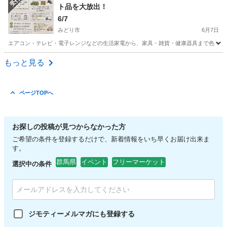
ト品を大放出！
6/7
みどり市
6月7日
エアコン・テレビ・電子レンジなどの生活家電から、家具・雑貨・健康器具まで色々あります
群馬
みどり市
フリーマーケット
ガレージ
もっと見る
ページTOPへ
お探しの投稿が見つからなかった方
ご希望の条件を登録するだけで、新着情報をいち早くお届け出来ま
す。
群馬県
イベント
フリーマーケット
選択中の条件
ジモティーメルマガにも登録する