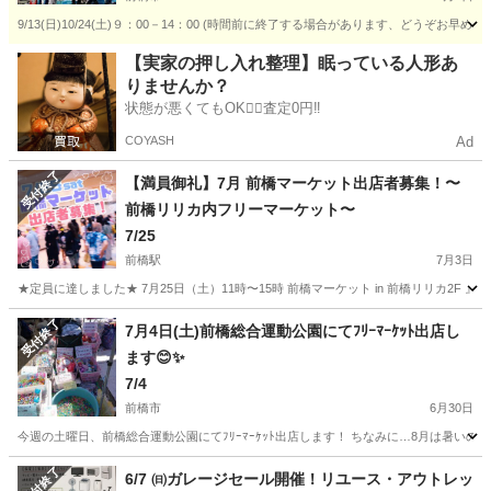
9/13(日)10/24(土)９：00－14：00 (時間前に終了する場合があります、どう
群馬
前橋市
フリーマーケット
入場無料
【実家の押し入れ整理】眠っている人形あ
りませんか？
状態が悪くてもOK🙆‍♀️査定0円‼️
COYASH
Ad
受付終了
【満員御礼】7月 前橋マーケット出店者募集！〜
前橋リリカ内フリーマーケット〜
7/25
前橋駅
7月3日
★定員に達しました★ 7月25日（土）11時〜15時 前橋マーケット in 前橋リリカ2F 』 
群馬
前橋市
前橋駅
フリーマーケット
会場
受付終了
7月4日(土)前橋総合運動公園にてﾌﾘｰﾏｰｹｯﾄ出店し
ます😊✨
7/4
前橋市
6月30日
群馬
前橋市
フリーマーケット
とうもろこし
受付終了
6/7 ㈰ガレージセール開催！リユース・アウトレッ