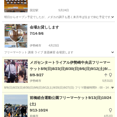
国定駅
5月24日
明日からオープン予定でしたが、メダカの調子も悪く来月半ば位まで休む予定です。 ごめんなさ
群馬
伊勢崎市
国定駅
フリーマーケット
めだか
会場お貸しします
7/14-9/6
伊勢崎市
4月23日
フリーマーケット 講座 ライブ 楽器練習 会場貸します
群馬
伊勢崎市
フリーマーケット
会場
メガセンタートライアル伊勢崎中央店フリーマー
ケット8/9(日)8/23(日)8/30(日)9/6(日)9/12(土)9/20
(日)9/27(日)
8/9-9/27
伊勢崎市
5月31日
8/9(日)8/23(日)8/30(日)9/6(日)9/12(土)9/20(日)9/27(日) フリマ開催
群馬
伊勢崎市
フリーマーケット
入場無料
前橋総合運動公園フリーマーケット9/13(日)10/24
(土)
9/13-10/24
前橋市
4月2日