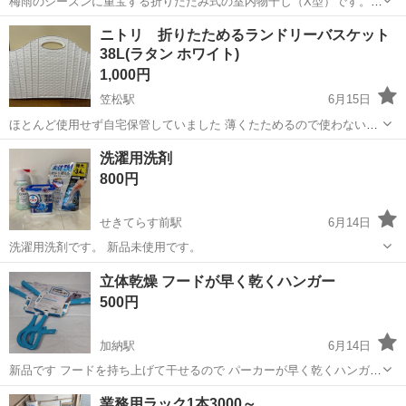
梅雨のシーズンに重宝する折りたたみ式の室内物干し（X型）です。
寮の解約に伴い、必要な方にお安くお譲りいたします。 岐阜市内の指
岐阜
岐阜市
岐阜駅
洗濯用品
ニトリ 折りたためるランドリーバスケット
定場所まで直接引き取りに来ていただける方限定でお願いいたしま
38L(ラタン ホワイト)
す。 ​【サイズ（実測値）】 メ...
1,000円
笠松駅
6月15日
ほとんど使用せず自宅保管していました 薄くたためるので使わないと
きはスッキリおさまります サイズ 幅55×奥行38×高さ39cm
岐阜
羽島郡
笠松駅
洗濯用品
洗濯用洗剤
800円
せきてらす前駅
6月14日
洗濯用洗剤です。 新品未使用です。
岐阜
関市
せきてらす前駅
洗濯用品
新品
立体乾燥 フードが早く乾くハンガー
500円
加納駅
6月14日
新品です フードを持ち上げて干せるので パーカーが早く乾くハンガー
2個セットです 持ち上げた フードがずり落ちにくい 固定クリップ付き
岐阜
岐阜市
加納駅
洗濯用品
業務用ラック1本3000～