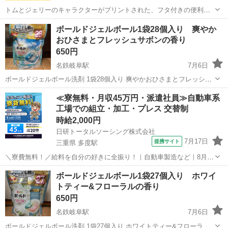
トムとジェリーのキャラクターがプリントされた、フタ付きの便利な
ランドリーバッグ 新品、未開封
岐阜
各務原市
各務ケ原駅
洗濯用品
ボールドジェルボール1袋28個入り 爽やか
おひさまとフレッシュサボンの香り
650円
名鉄岐阜駅
7月6日
ボールドジェルボール洗剤 1袋28個入り 爽やかおひさまとフレッシュ
サボンの香り 未開封 送料等の負担がないため安い単価で設定しており
岐阜
岐阜市
名鉄岐阜駅
洗濯用品
おひさま
≪寮無料・月収45万円・派遣社員≫自動車系
ます。 平日夜20時頃のお渡しが可能です。 土日祝のお渡しは要相談と
工場での組立・加工・プレス 交替制
なります。
時給2,000円
日研トータルソーシング株式会社
7月17日
提携サイト
三重県 多度駅
＼寮費無料！／給料を自分の好きに全振り！｜自動車製造など｜8月入
社特典最大20万円！｜入社から半年後には時給2,050円！さらに長く働
三重
いなべ市
多度駅
その他
ボールドジェルボール1袋27個入り ホワイ
くほど時給UP☆ トヨタ車の製造（組立・加工など） トヨタ車体各工
トティー&フローラルの香り
場でのミニバン・SUV...
650円
名鉄岐阜駅
7月6日
ボールドジェルボール洗剤 1袋27個入り ホワイトティー&フローラル