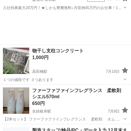
入社特典最大20万円！★しかも寮費無料♪月収例45万円のお仕事！1年
目で年収560万円も可能！あなたの手で自動車をつくりませんか？ お
愛知
豊田市
若林駅
その他
仕事について トヨタ車体各工場でのミニバン・SUV新車製造に関わる
諸作業。 【プレス】巨...
物干し支柱コンクリート
1,000円
高田橋駅
7月10日
１つの値段です ３つあります
岐阜
羽島郡
高田橋駅
洗濯用品
支柱
ファーファファインフレグランス 柔軟剤
シエル570ml
650円
名鉄岐阜駅
7月9日
【2本セット】 ファーファファインフレグランス 柔軟剤 オム 優
しいウォーミングブーケの香り 内容量570ml 未開封、未使用 送料等の
岐阜
岐阜市
名鉄岐阜駅
洗濯用品
ブーケ
製造スタッフ/検品/PC・データ入力 12月末ま
負担がないため安い単価で設定しております。 平日夜20時頃のお渡し