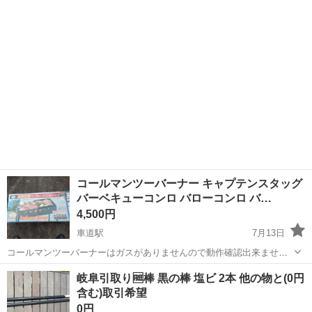
岐阜
岐阜市
名鉄岐阜駅
洗濯用品
頃のお渡しが可能です。 土日祝のお渡しは要相談となります。
コールマンツーバーナー キャプテンスタッグ
バーベキューコンロ バローコンロ バ…
4,500円
車道駅
7月13日
コールマンツーバーナーはガスがありませんので動作確認出来ませ
ん、キャプテンスタッグバーベキューコンロ（ツイン）は新品未使
岐阜
可児市
車道駅
洗濯用品
コンロ
岐阜引取り🆓棒 黒の棒 塩ビ 2本 他の物と(0円
用、バローコンロは網だけ一度使用しました、アルミグリドルは3回ほ
含む)取引希望
ど使用しました、折りたたみチェアは使用感...
0円