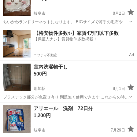
岐阜市
8月2日
ちいかわランドリーネットになります。 BIGサイズで薄手の毛布やタ
オルケットあたりなら入りそうです。
岐阜
岐阜市
洗濯用品
【格安物件多数✨】家賃4万円以下多数
【保証人ナシ】賃貸物件多数掲載！
Ad
ニフティ不動産
室内洗濯物干し
500円
那加駅
8月1日
プラステック部分が色褪せ有り 問題無く使用できます これからの時期
お洗濯物干しに
岐阜
岐阜市
那加駅
洗濯用品
物干し
アリエール 洗剤 72日分
1,200円
岐阜市
7月29日