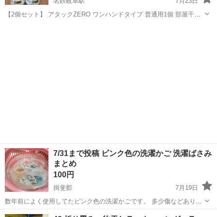
名鉄岐阜駅
7月23日
【2個セット】 アタックZERO ワンハンドタイプ 普通用1個 部屋干し
用1個 未開封、未使用品 送料等の負担がないため安い単価で設定して
岐阜
岐阜市
名鉄岐阜駅
洗濯用品
ファミリーマート
おります。 平日夜20時頃のお渡しが可能です。 土日祝のお渡しは午前
10時頃〜午...
7/31まで投稿 ビンク色の洗濯かご 洗濯ばさみ
まとめ
100円
揖斐郡
7月19日
数年前によく使用してたピンク色の洗濯かごです。 多少傷などありま
すが、比較的綺麗に思えます。 今は使用しないので、丸ハンガーより
岐阜
揖斐郡
洗濯用品
かご