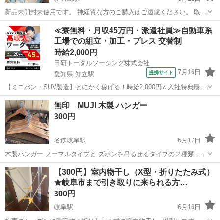
新品未開封未使用です。 神経質な方のご購入はご遠慮ください。 取引
がスムーズな方を優先させていただきます。 安八郡安八町での当方が
岐阜
安八郡
新羽島駅
洗濯用品
モモンガ
≪寮無料・月収45万円・派遣社員≫自動車系
指定する場所にて 取引を希望いたします。
工場での組立・加工・プレス 交替制
時給2,000円
日研トータルソーシング株式会社
7月16日
提携サイト
愛知県 知立駅
【ミニバン・SUV製造】とにかく稼げる！時給2,000円＆入社特典最大
20万円支給！／寮費無料＆生活備品付き／土日休み／未経験OK＆研修
愛知
刈谷市
知立駅
その他
無印 MUJI 木製 ハンガー
あり◎ ミニバン・SUV製造 トヨタ車体各工場でのミニバン・SUV新
300円
車製造に関わる諸作...
名鉄岐阜駅
6月17日
木製ハンガー ノーマルタイプと ズボンを吊るせるタイプの２種類 無
印で使っていた物を 無印のイベントで一本100円で購入したもので
岐阜
岐阜市
名鉄岐阜駅
洗濯用品
​【300円】室内物干し（X型・折りたたみ式）
す。 しっかりとしています。
★岐阜市まで引き取りに来られる方…
300円
岐阜駅
6月16日