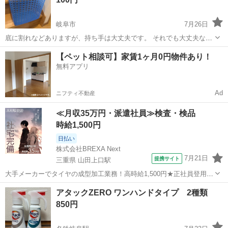
岐阜市
7月26日
底に割れなどありますが、持ち手は大丈夫です。 それでも大丈夫な方
いかがでしょうか？
岐阜
岐阜市
洗濯用品
【ペット相談可】家賃1ヶ月0円物件あり！
無料アプリ
Ad
ニフティ不動産
≪月収35万円・派遣社員≫検査・検品
時給1,500円
日払い
株式会社BREXA Next
7月21日
提携サイト
三重県 山田上口駅
大手メーカーでタイヤの成型加工業務！高時給1,500円★正社員登用制
度あり！ワンルーム寮完備！マイカー通勤OK！無料駐車場あり！《三
三重
伊勢市
山田上口駅
その他
アタックZERO ワンハンドタイプ 2種類
重県伊勢市》 人気の工場のお仕事 ◇タイヤの製造◇ トラック・バ
850円
ス・RV車用を中心とした...