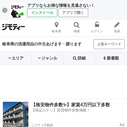
アプリならお得な情報を見逃さない！
インストール
アプリで開く
岐阜県
検索
ログイン
投稿
岐阜県の洗濯用品の中古あげます・譲ります
人気キーワード
エリア
ジャンル
詳細
新着順
【格安物件多数✨】家賃4万円以下多数
【保証人ナシ】賃貸物件多数掲載！
Ad
ニフティ不動産