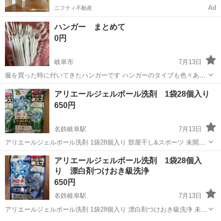
Ad
ニフティ不動産
ハンガー まとめて
0円
岐阜市
7月13日
服を買った時に付いてきたハンガーです ハンガーのタイプも色々あり
ます 2年以上前からの物や、つい最近の物まで… 少し埃かぶってるも
岐阜
岐阜市
洗濯用品
アリエールジェルボール洗剤 1袋28個入り
のもあります 合計40本以上 子供用ハンガーは沢山必要だと思うので、
650円
使われるかたへ ※以...
名鉄岐阜駅
7月13日
アリエールジェルボール洗剤 1袋28個入り 部屋干し&スポーツ 未開封
送料等の負担がないため安い単価で設定しております。 平日夜20時頃
岐阜
岐阜市
名鉄岐阜駅
洗濯用品
部屋
アリエールジェルボール洗剤 1袋28個入
のお渡しが可能です。 土日祝のお渡しは要相談となります。
り 漂白剤つけおき級洗浄
650円
名鉄岐阜駅
7月13日
アリエールジェルボール洗剤 1袋28個入り 漂白剤つけおき級洗浄 未開
封 送料等の負担がないため安い単価で設定しております。 平日夜20時