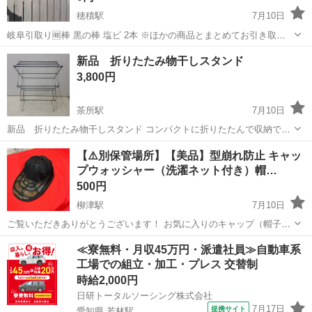
穂積駅
7月10日
岐阜引取り🆓棒 黒の棒 塩ビ 2本 ※ほかの商品とまとめてお引き取り
いただけますと大変助かります。 商品は写真の本体のみになります。
岐阜
瑞穂市
穂積駅
洗濯用品
商品
新品 折りたたみ物干しスタンド
☑️size 横幅cm 奥行きcm 高さcm ☑️状態 使用に伴う傷汚れありま
3,800円
す...
茶所駅
7月10日
新品 折りたたみ物干しスタンド コンパクトに折りたたんで収納でき
るタオル掛けとしても使える室内用の物干しスタンドです サイズ
岐阜
岐阜市
茶所駅
洗濯用品
物干しスタンド
【⚠️別保管場所】【美品】型崩れ防止 キャッ
約幅75㎝ 奥行き38㎝ 高さ104㎝ お引き取り出来る方 現金で...
プウォッシャー（洗濯ネット付き）帽…
500円
柳津駅
7月10日
ご覧いただきありがとうございます！ お気に入りのキャップ（帽子）
を、型崩れさせることなく洗濯機や食洗機で丸洗いできる「キャップ
岐阜
岐阜市
柳津駅
洗濯用品
≪寮無料・月収45万円・派遣社員≫自動車系
ウォッシャー」です。専用の黒いメッシュ洗濯ネットもセットになっ
工場での組立・加工・プレス 交替制
ています。 これからの季節、汗や汚れ...
時給2,000円
日研トータルソーシング株式会社
7月17日
提携サイト
愛知県 若林駅