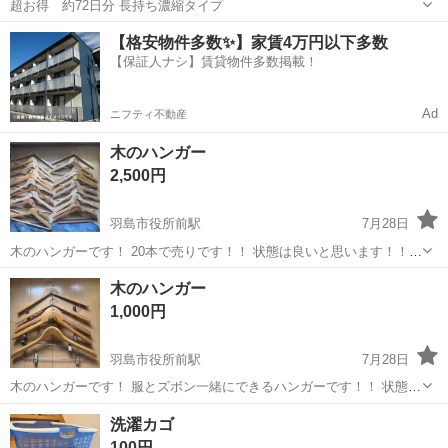
超お得 約72日分 長持ち濃縮タイプ
岐阜
岐阜市
洗濯用品
【格安物件多数✨】家賃4万円以下多数
【保証人ナシ】賃貸物件多数掲載！
Ad
ニフティ不動産
木のハンガー
2,500円
羽島市役所前駅
7月28日
木のハンガーです！ 20本で売りです！！ 状態は良いと思います！！
小分け売も可能なので小売の場合でもお問い合わせください。
岐阜
羽島市
羽島市役所前駅
洗濯用品
状態
木のハンガー
1,000円
羽島市役所前駅
7月28日
木のハンガーです！ 服とズボン一緒にできるハンガーです！！ 状態
は、壊れもなく綺麗です！
岐阜
羽島市
羽島市役所前駅
洗濯用品
洗濯カゴ
100円