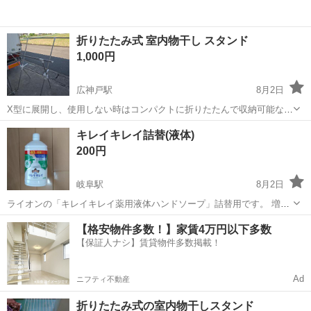
折りたたみ式 室内物干し スタンド
1,000円
広神戸駅
8月2日
X型に展開し、使用しない時はコンパクトに折りたたんで収納可能な室
内用物干しスタンドです。 - タイプ: X型折りたたみ式室内物干し - 構
岐阜
揖斐郡
広神戸駅
洗濯用品
キレイキレイ詰替(液体)
造: 2段式ハンガーポールおよび下部タオル掛け付き - 素材: ステンレス
200円
パイプおよ...
岐阜駅
8月2日
ライオンの「キレイキレイ薬用液体ハンドソープ」詰替用です。 増量
された特大の800mlタイプです。 わが家は「泡」タイプを使っていま
岐阜
岐阜市
岐阜駅
洗濯用品
【格安物件多数！】家賃4万円以下多数
すが、代理で購入してもらったことから交換もできず、どなたか液体
【保証人ナシ】賃貸物件多数掲載！
を使用されてる方がありました...
Ad
ニフティ不動産
折りたたみ式の室内物干しスタンド