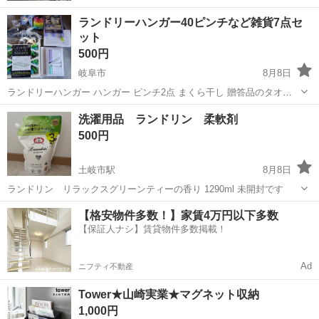
ランドリーハンガー40ピンチなど雑貨7点セ
ット
500円
岐阜市
8月8日
ランドリーハンガー ハンガー ピンチ2点 まくら干し 贈答品のタオル
贈答品の保冷温トートバッグ 全て新品です。 室内長期保管のため埃と
岐阜
岐阜市
洗濯用品
ランドリー
洗濯用品 ランドリン 柔軟剤
かあったりします。 ※処分のためまとめての引き取りのみです。 ...
500円
土岐市駅
8月8日
ランドリン リラックスグリーンティーの香り 1290ml 未開封です
岐阜
土岐市
土岐市駅
洗濯用品
ランドリン
【格安物件多数！】家賃4万円以下多数
【保証人ナシ】賃貸物件多数掲載！
Ad
ニフティ不動産
Tower★山崎実業★マグネット収納
1,000円