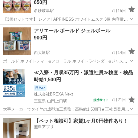
650円
名鉄岐阜駅
7月15日
【3個セットです】 レノアHAPPINESS ホワイトムスク 3個 内容量
460ml 未開封、未使用 送料等の負担がないため安い単価で設定してお
岐阜
岐阜市
名鉄岐阜駅
洗濯用品
ホワイトムスク
アリエール ボールド ジェルボール
ります。 平日夜20時頃のお渡しが可能です。 土日祝のお渡しは午前
900円
10時頃...
西大垣駅
7月14日
ボールド ホワイトティー&フローラル ホワイトラベンダー&ジャスミ
ン アリエール 部屋干し&スポーツ
岐阜
大垣市
西大垣駅
洗濯用品
ジェルボール
≪入寮・月収35万円・派遣社員≫検査・検品
時給1,500円
日払い
株式会社BREXA Next
7月21日
提携サイト
三重県 山田上口駅
大手メーカーでタイヤの成型加工業務！高時給1,500円★正社員登用制
度あり！ワンルーム寮完備！マイカー通勤OK！無料駐車場あり！《三
三重
伊勢市
山田上口駅
その他
【ペット相談可】家賃1ヶ月0円物件あり！
重県伊勢市》 人気の工場のお仕事 ◇タイヤの製造◇ トラック・バ
無料アプリ
ス・RV車用を中心とした...