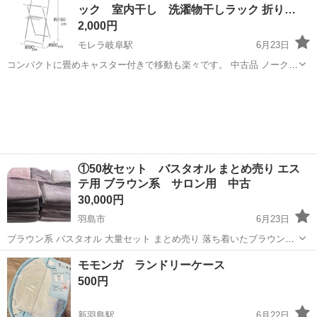
ック 室内干し 洗濯物干しラック 折り…
2,000円
モレラ岐阜駅
6月23日
コンパクトに畳めキャスター付きで移動も楽々です。 中古品 ノークレ
ーム、ノーリターンで。
岐阜
本巣市
モレラ岐阜駅
洗濯用品
ラック
①50枚セット バスタオル まとめ売り エス
テ用 ブラウン系 サロン用 中古
30,000円
羽島市
6月23日
ブラウン系 バスタオル 大量セット まとめ売り 落ち着いたブラウン系
カラーで統一された、 使いやすいバスタオルセットです。 ホテルライ
岐阜
羽島市
洗濯用品
モモンガ ランドリーケース
クな雰囲気のある色味で、 普段使いはもちろん、施設・業務用・まと
500円
め買いにもおすすめです...
新羽島駅
6月22日