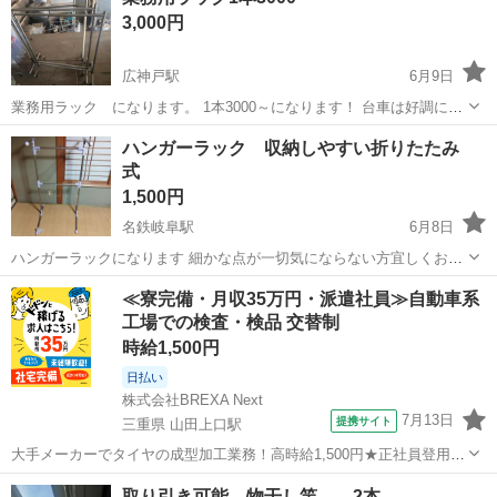
です 太さが直径38mm までの竿に対応します 加納駅周辺での受け渡し
3,000円
になります
広神戸駅
6月9日
業務用ラック になります。 1本3000～になります！ 台車は好調に動
きます
岐阜
揖斐郡
広神戸駅
洗濯用品
業務用
ハンガーラック 収納しやすい折りたたみ
式
1,500円
名鉄岐阜駅
6月8日
ハンガーラックになります 細かな点が一切気にならない方宜しくお願
い致します🙇
岐阜
岐阜市
名鉄岐阜駅
洗濯用品
ラック
≪寮完備・月収35万円・派遣社員≫自動車系
工場での検査・検品 交替制
時給1,500円
日払い
株式会社BREXA Next
7月13日
提携サイト
三重県 山田上口駅
大手メーカーでタイヤの成型加工業務！高時給1,500円★正社員登用制
度あり！ワンルーム寮完備！マイカー通勤OK！無料駐車場あり！《三
三重
伊勢市
山田上口駅
その他
取り引き可能 物干し竿 2本