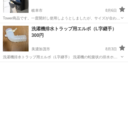
岐阜市
8月6日
Tower商品です。一度開封し使用しようとしましたが、サイズが合わな
かったので未使用です。 開封はしているのでこのままのお渡しになり
岐阜
岐阜市
洗濯用品
洗濯機排水トラップ用エルボ（L字継手）
ます。
300円
美濃加茂市
8月3日
洗濯機排水トラップ用エルボ（L字継手） 洗濯機の蛇腹状の排水ホー
スを、床側の排水口や排水トラップにL字に曲げてスムーズに差し込む
岐阜
美濃加茂市
洗濯用品
ための接続パーツです。 多くの一般的な防水パンや排水口（内径約
36mmなど）に適合する汎用サ...