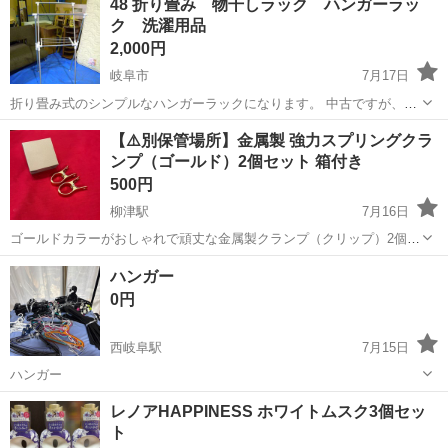
48 折り畳み 物干しラック ハンガーラッ
外した洗濯ばさみと一緒にお譲りします。 洗濯かご単品でもお譲り可
ク 洗濯用品
能です。 お取引場所 ファ...
2,000円
岐阜市
7月17日
折り畳み式のシンプルなハンガーラックになります。 中古ですが、比
較的、キレイな商品だと個人的には思います。 室内干しや、洋服掛け
岐阜
岐阜市
洗濯用品
ラック
【⚠️別保管場所】金属製 強力スプリングクラ
でお使いいただけます。 必要な方、どうぞ、お使いください。 ...
ンプ（ゴールド）2個セット 箱付き
500円
柳津駅
7月16日
ゴールドカラーがおしゃれで頑丈な金属製クランプ（クリップ）2個セ
ットです。 シンプルな茶箱に入れて保管していたため、状態は非常に
岐阜
岐阜市
柳津駅
洗濯用品
ハンガー
良好です。 セット内容：強力金属クリップ ×2個、保管用外箱 カラ
0円
ー：ゴールド（金） 特徴...
西岐阜駅
7月15日
ハンガー
岐阜
岐阜市
西岐阜駅
洗濯用品
レノアHAPPINESS ホワイトムスク3個セッ
ト