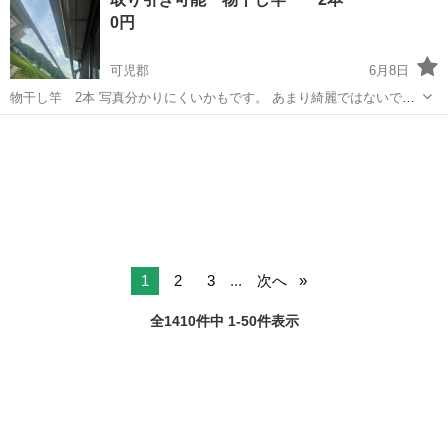
重県伊勢市》 人気の工場のお仕事 ◇タイヤの製造◇ トラック・バ
0円
ス・RV車用を中心とした...
可児郡
6月8日
物干し竿 2本 写真分かりにくいかもです。 あまり綺麗ではないです
が洗っていただければ綺麗になると思います。 自宅まで取りに来てい
岐阜
可児郡
洗濯用品
ただける方お願いします。 クレームは受け付けてませんのでご了承下
さい。
1
2
3
...
次へ
全1410件中 1-50件表示