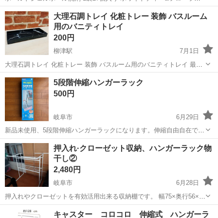
の香り 未開封 送料等の負担がないため安い単価で設定しております。
岐阜
岐阜市
名鉄岐阜駅
洗濯用品
ティー
大理石調トレイ 化粧トレー 装飾 バスルーム
平日夜20時頃のお渡しが可能です。 土日祝のお渡しは要相談となりま
用のバニティトレイ
す。
200円
柳津駅
7月1日
大理石調トレイ 化粧トレー 装飾 バスルーム用のバニティトレイ 最後
までお読みください。 ※商品が売れてしまっているケースがございま
岐阜
岐阜市
柳津駅
洗濯用品
5段階伸縮ハンガーラック
す。 必ずご連絡頂き、ご来店くださいませ。 ✿店頭にて同時販売して
500円
おります。 ご来店さ...
岐阜市
6月29日
新品未使用、5段階伸縮ハンガーラックになります。伸縮自由自在でコ
ンパクトに収納できます。 購入しましたが使用しませんでした。 半額
岐阜
岐阜市
洗濯用品
ラック
押入れ·クローゼット収納、ハンガーラック物
以下です！
干し②
2,480円
岐阜市
6月28日
押入れやクローゼットを有効活用出来る収納棚です。 幅75×奥行56×高
さ90cm
岐阜
岐阜市
洗濯用品
ハンガーシェルフ
キャスター コロコロ 伸縮式 ハンガーラ