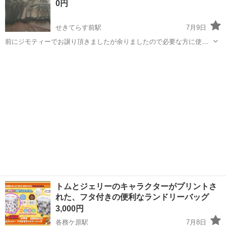
0円
能です。 土...
せきてらす前駅
7月9日
前にジモティーでお譲り頂きましたが余りましたので必要な方に使っ
て頂ければと思います。
岐阜
岐阜市
せきてらす前駅
洗濯用品
譲り
トムとジェリーのキャラクターがプリントさ
れた、フタ付きの便利なランドリーバッグ
3,000円
各務ケ原駅
7月8日