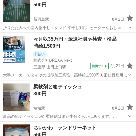
500円
新羽島駅
8月2日
折りたたみ式の室内物干しスタンド 平干し対応: セーターやおしゃれ
着を型崩れさせずに干せる「平干し」機能が備わっています。 省スペ
岐阜
羽島市
新羽島駅
洗濯用品
≪月収35万円・派遣社員≫検査・検品
ース収納: 使わない時は薄く折りたたんで、スリムに収納可能です。
時給1,500円
高い汎用性: タオルや...
日払い
株式会社BREXA Next
7月21日
提携サイト
三重県 山田上口駅
大手メーカーでタイヤの成型加工業務！高時給1,500円★正社員登用制
度あり！ワンルーム寮完備！マイカー通勤OK！無料駐車場あり！《三
三重
伊勢市
山田上口駅
その他
柔軟剤と箱ティッシュ
重県伊勢市》 人気の工場のお仕事 ◇タイヤの製造◇ トラック・バ
300円
ス・RV車用を中心とした...
穂積駅
8月2日
新品の箱ティッシュ5箱 柔軟剤はまだ半分くらいはあります。
SPORTSなので汗かきさんには良いかもです。 自宅近くでのお渡しに
岐阜
岐阜市
穂積駅
洗濯用品
ちいかわ ランドリーネット
なります。
560円