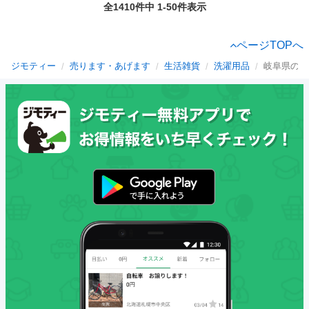
全1410件中 1-50件表示
ページTOPへ
ジモティー
売ります・あげます
生活雑貨
洗濯用品
岐阜県の洗