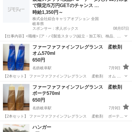
で限定/5万円GETのチャンス …
が可能です。...
時給1,350円～
株式会社綜合キャリアオプション 全国
岐阜県
スポンサー：求人ボックス
08月07日
【仕事内容】<職種> [ア・パ]製造スタッフ(組立・加工等)、検品、デ
ータ入力、タイピング(PC・パソコン・インターネット) <雇用形態>
アルバイト・パート
ファーファファインフレグランス 柔軟剤
アルバイト・パート <給与> [ア・パ]時給1,350円～ 交通費:一部支給
オム570ml
日払いOK!...
650円
名鉄岐阜駅
7月9日
【2本セット】 ファーファファインフレグランス 柔軟剤 オム ク
リスタルムスクの香り 内容量570ml 未開封、未使用 送料等の負担がな
岐阜
岐阜市
名鉄岐阜駅
洗濯用品
セット
ファーファファインフレグランス 柔軟剤
いため安い単価で設定しております。 平日夜20時頃のお渡しが可能で
ボーテ570ml
す。 土日祝...
650円
名鉄岐阜駅
7月9日
【2本セット】 ファーファファインフレグランス 柔軟剤 ボーテ
プライムフローラルの香り 内容量570ml 未開封、未使用 送料等の負担
岐阜
岐阜市
名鉄岐阜駅
洗濯用品
セット
ハンガー
がないため安い単価で設定しております。 平日夜20時頃のお渡しが可