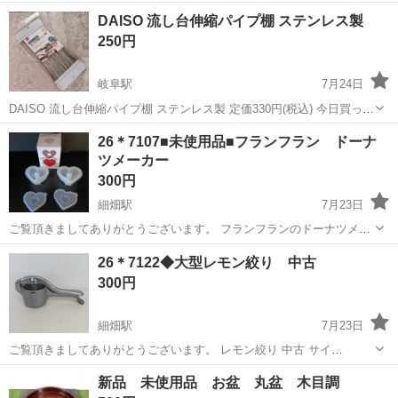
分はステンレススチール ・チーズの塊を入れてハンドルを回して削り
岐阜
岐阜市
岐阜駅
調理器具
ハンドル
DAISO 流し台伸縮パイプ棚 ステンレス製
ます。 ・『取扱説明書』あり(日本語) ・2回くらい使っただけです。
250円
お手入れして保管...
岐阜駅
7月24日
DAISO 流し台伸縮パイプ棚 ステンレス製 定価330円(税込) 今日買って
きたばかりです。 紙を外してシンクに置いてみたらなんだか小さく
岐阜
岐阜市
岐阜駅
調理器具
DAISO
26＊7107■未使用品■フランフラン ドーナ
て。 洗った食器を置く物だと勘違いして買ってしまったことに気づき
ツメーカー
ました。 ...
300円
細畑駅
7月23日
ご覧頂きましてありがとうございます。 フランフランのドーナツメー
カー 未使用品 電子レンジで簡単にドーナツがてきます。 プリンやバ
岐阜
岐阜市
細畑駅
調理器具
26＊7122◆大型レモン絞り 中古
バロアなども作れます。 ■基本買取品のため購入時にご自分で商品状
300円
態をご確認の上、ご...
細畑駅
7月23日
ご覧頂きましてありがとうございます。 レモン絞り 中古 サイ
ズ:30cm✕12cm✕高さ13cm ■中古品にご理解いただける方にご購入 お
岐阜
岐阜市
細畑駅
調理器具
新品 未使用品 お盆 丸盆 木目調
願い致します。 ■基本買取品のため購入時にご自分で商品状態をご確