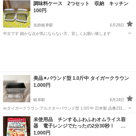
岐阜
岐阜市
岐阜駅
調理器具
木蓋
調味料ケース 2つセット 収納 キッチン
ー 木蓋 ...
100円
名鉄岐阜駅
6月28日
中古です 細かな点が気にならない方、宜しくお願い致します
岐阜
岐阜市
名鉄岐阜駅
調理器具
ケース
美品✴︎パウンド型 1.0斤中 タイガークラウン
1,000円
岐阜駅
6月24日
㈱タイガークラウン アルスターパウンド型 1.0斤中 日本製 品番2310
定価1,300円 (税込1,430円） パウンドケーキに代表されるバターケー
岐阜
岐阜市
岐阜駅
調理器具
タイガー
未使用品 チンするふわふわオムライス容
キやフルーツケーキ作りに最適な型です。パン焼型としても基本的な
器 電子レンジでたったの2分30秒！ …
型...
1,000円