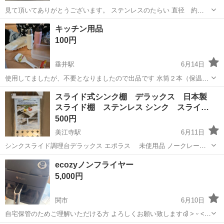
見て頂いてありがとうございます。 ステンレスのたらい 直径 約
32cm 深さ 約11cm キズ、汚れあります。 細かいことを気になさら
岐阜
関市
関駅
調理器具
ステンレス
キッチン用品
ない方のみよろしくお願い致します。
100円
垂井駅
6月14日
使用してましたが、不要となりましたので出品です 水筒２本（保温で
きません） しゃもじ（未使用） 氷つくる製氷機2個
岐阜
不破郡
垂井駅
調理器具
用品
スライド式シンク棚 デラックス 日本製
スライド棚 ステンレス シンク スライ…
500円
美江寺駅
6月11日
シンクスライド調理台デラックス エポラス 未使用品 ノークレー
ム、ノーリターンで
岐阜
本巣市
美江寺駅
調理器具
シンク
ecozyノンフライヤー
5,000円
関市
6月10日
自宅保管のためご理解いただける方 よろしくお願い致しますദ്ദി ˃ ᵕ ˂
)✨️ ほぼ未使用です！ 説明書が汚くなってしまっているため お値段安