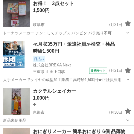
お得！ 3点セット
1,500円
岐阜市
7月31日
ドーナツメーカー チン！してチップス パンピタ バラ売り不可
岐阜
岐阜市
調理器具
≪月収35万円・派遣社員≫検査・検品
時給1,500円
日払い
株式会社BREXA Next
7月21日
提携サイト
三重県 山田上口駅
大手メーカーでタイヤの成型加工業務！高時給1,500円★正社員登用制
度あり！ワンルーム寮完備！マイカー通勤OK！無料駐車場あり！《三
三重
伊勢市
山田上口駅
その他
カクテルシェイカー
重県伊勢市》 人気の工場のお仕事 ◇タイヤの製造◇ トラック・バ
1,000円
ス・RV車用を中心とした...
恵那市
7月30日
新品未使用品
岐阜
恵那市
調理器具
シェイカー
おにぎりメーカー 簡単おにぎり 6個 品薄物