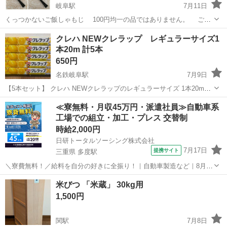
岐阜駅
7月11日
くっつかないご飯しゃもじ 100円均一の品ではありません。 ご飯
がくっつかないエンボス加工 背に小さなスタンド付きで浮かして置
岐阜
岐阜市
岐阜駅
調理器具
ありません
クレハ NEWクレラップ レギュラーサイズ1
けます。 樹脂製 スレキズがありますが、使用には問題ありませ
本20m 計5本
ん。 全長21.5cm ...
650円
名鉄岐阜駅
7月9日
【5本セット】 クレハ NEWクレラップのレギュラーサイズ 1本20mが
5本 計100m すべて未開封 送料等の負担がないため安い単価で設定し
岐阜
岐阜市
名鉄岐阜駅
調理器具
セット
≪寮無料・月収45万円・派遣社員≫自動車系
ております。 平日夜20時頃のお渡しが可能です。 土日祝のお渡しは要
工場での組立・加工・プレス 交替制
相談とな...
時給2,000円
日研トータルソーシング株式会社
7月17日
提携サイト
三重県 多度駅
＼寮費無料！／給料を自分の好きに全振り！｜自動車製造など｜8月入
社特典最大20万円！｜入社から半年後には時給2,050円！さらに長く働
三重
いなべ市
多度駅
その他
米びつ 「米蔵」 30kg用
くほど時給UP☆ トヨタ車の製造（組立・加工など） トヨタ車体各工
1,500円
場でのミニバン・SUV...
関駅
7月8日