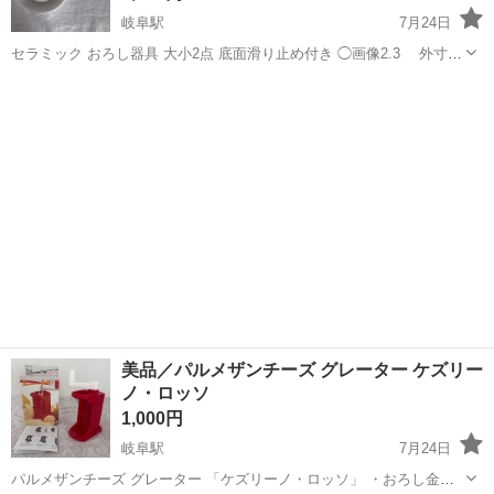
岐阜駅
7月24日
セラミック おろし器具 大小2点 底面滑り止め付き ◯画像2.3 外寸直
径16cm 高さ3.5cm 随分前に生協さんで購入しました。 こち
岐阜
岐阜市
岐阜駅
調理器具
おろし器
らをよく使っていました。 よく見ると突起の先端がいくつか欠けて
います...
美品／パルメザンチーズ グレーター ケズリー
ノ・ロッソ
1,000円
岐阜駅
7月24日
パルメザンチーズ グレーター 「ケズリーノ・ロッソ」 ・おろし金部