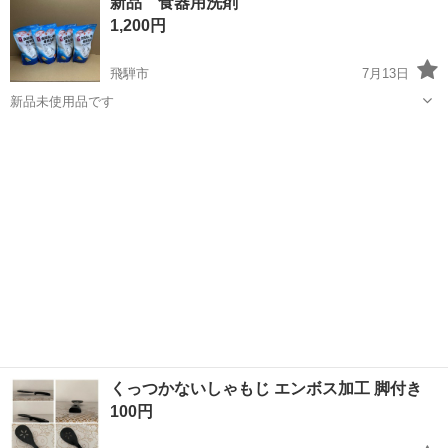
新品 食器用洗剤
さいませ。 ✿店頭にて同時販売しております。 ご来店された方を優先
1,200円
に販売をし...
飛騨市
7月13日
新品未使用品です
岐阜
飛騨市
調理器具
新品
くっつかないしゃもじ エンボス加工 脚付き
100円