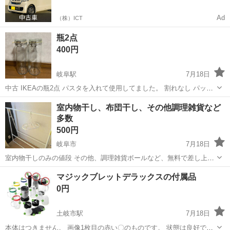
Ad
（株）ICT
瓶2点
400円
岐阜駅
7月18日
中古 IKEAの瓶2点 パスタを入れて使用してました。 割れなし パッキ
ンの部分が汚れ、黄色く変色あり 神経質な方はご遠慮ください。 ノー
岐阜
岐阜市
岐阜駅
調理器具
室内物干し、布団干し、その他調理雑貨など
クレーム、ノーリターンでお願いします。 時間厳守‼️ 現金払い 発送は
多数
していません。
500円
岐阜市
7月18日
室内物干しのみの値段 その他、調理雑貨ボールなど、無料で差し上げ
ます。 引越しのため、現状でのお取引とさせていただきます
岐阜
岐阜市
調理器具
物干し
マジックブレットデラックスの付属品
0円
土岐市駅
7月18日
本体はつきません。 画像1枚目の赤い〇のものです。 状態は良好で