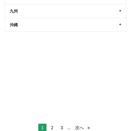
九州
沖縄
1
2
3
...
次へ