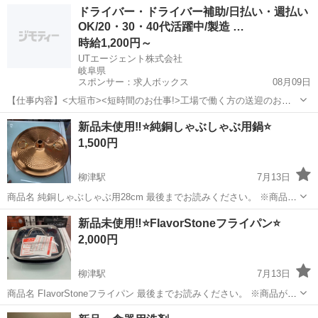
岐阜
土岐市
土岐市駅
調理器具
ドライバー・ドライバー補助/日払い・週払い
45 (mm) 使用時サイズ：約510×...
OK/20・30・40代活躍中/製造 …
時給1,200円～
UTエージェント株式会社
岐阜県
スポンサー：求人ボックス
08月09日
【仕事内容】<大垣市><短時間のお仕事!>工場で働く方の送迎のお仕
事 第一種普通自動車免許があればOK!残業ほぼなし <履歴書不要 オン
アルバイト・パート
新品未使用‼️⭐️純銅しゃぶしゃぶ用鍋⭐️
ライン面接OK><入社キャンペーン実施中!> <業種> 機械・精密機器・
1,500円
金属 <仕事内容> 電...
柳津駅
7月13日
商品名 純銅しゃぶしゃぶ用28cm 最後までお読みください。 ※商品が
売れてしまっているケースがございます。 必ずご連絡頂き、ご来店く
岐阜
岐阜市
柳津駅
調理器具
新品
新品未使用‼️⭐️FIavorStoneフライパン⭐️
ださいませ。 ✿店頭にて同時販売しております。 ご来店された方を優
2,000円
先に販売をしており...
柳津駅
7月13日
商品名 FIavorStoneフライパン 最後までお読みください。 ※商品が売
れてしまっているケースがございます。 必ずご連絡頂き、ご来店くだ
岐阜
岐阜市
柳津駅
調理器具
フライパン