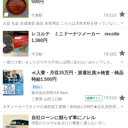
500円
認の上、ご購...
竹鼻駅
7月21日
お盆 丸盆 合成漆器 新品 未使用品 こちらは天然木材を使っていない合
成漆器のお盆です。漆のような光沢がありながら熱に強く、難燃性。
岐阜
羽島市
竹鼻駅
調理器具
お盆
レコルテ ミニドーナツメーカー recolte
熱や冷気で劣化しないことから合成漆器は広く普及しています。 シン
1,360円
プルな木目調。 □サイ...
可児駅
7月19日
一度だけ使いましたがウチの子供には間に合わないみたいでした。
岐阜
可児市
可児駅
調理器具
≪入寮・月収35万円・派遣社員≫検査・検品
時給1,500円
日払い
株式会社BREXA Next
7月21日
提携サイト
三重県 山田上口駅
大手メーカーでタイヤの成型加工業務！高時給1,500円★正社員登用制
度あり！ワンルーム寮完備！マイカー通勤OK！無料駐車場あり！《三
三重
伊勢市
山田上口駅
その他
自社ローンに頼らず車にノレル
重県伊勢市》 人気の工場のお仕事 ◇タイヤの製造◇ トラック・バ
理想のクルマがあるけど審査に通らない方へ
ス・RV車用を中心とした...