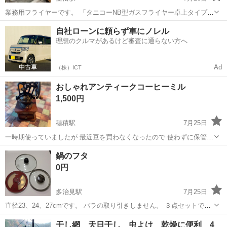
業務用フライヤーです。 「タニコーNB型ガスフライヤー卓上タイプ
NB-TCFL-C4045G」 都市ガス用です。 高さが合わなかったため出品し
岐阜
羽島郡
笠松駅
調理器具
ガスフライヤー
自社ローンに頼らず車にノレル
ます。 中古で購入し、しばらく使用しました。 簡単に清掃はしていま
理想のクルマがあるけど審査に通らない方へ
す。 ...
Ad
（株）ICT
おしゃれアンティークコーヒーミル
1,500円
穂積駅
7月25日
一時期使っていましたが 最近豆を買わなくなったので 使わずに保管し
ていました レトロでおしゃれなミルです よかったら使ってください！
岐阜
岐阜市
穂積駅
調理器具
鍋のフタ
0円
多治見駅
7月25日
直径23、24、27cmです。 バラの取り引きしません。 ３点セットでお
願いします。
岐阜
多治見市
多治見駅
調理器具
バラ
干し網 天日干し 虫よけ 乾燥に便利 4