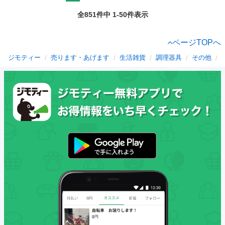
全851件中 1-50件表示
ページTOPへ
ジモティー
売ります・あげます
生活雑貨
調理器具
その他