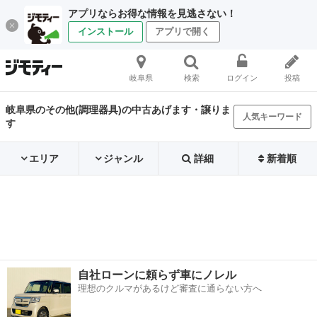
アプリならお得な情報を見逃さない！
インストール
アプリで開く
岐阜県
検索
ログイン
投稿
岐阜県のその他(調理器具)の中古あげます・譲りま
人気キーワード
す
エリア
ジャンル
詳細
新着順
自社ローンに頼らず車にノレル
理想のクルマがあるけど審査に通らない方へ