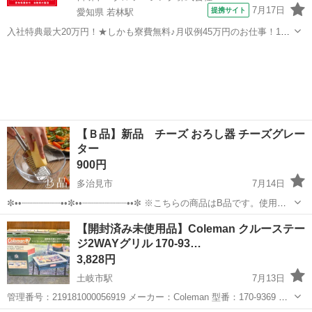
7月17日
提携サイト
愛知県 若林駅
入社特典最大20万円！★しかも寮費無料♪月収例45万円のお仕事！1年
目で年収560万円も可能！あなたの手で自動車をつくりませんか？ お
愛知
豊田市
若林駅
その他
仕事について トヨタ車体各工場でのミニバン・SUV新車製造に関わる
諸作業。 【プレス】巨...
【Ｂ品】新品 チーズ おろし器 チーズグレー
ター
900円
多治見市
7月14日
✼••┈┈┈┈┈┈┈••✼••┈┈┈┈┈┈┈┈••✼ ※こちらの商品はB品です。使用に
問題はございませんが、輸送時の小傷がございます。
岐阜
多治見市
調理器具
おろし器
【開封済み未使用品】Coleman クルーステー
✼••┈┈┈┈┈┈┈••✼••┈┈┈┈┈┈┈┈••✼
ジ2WAYグリル 170-93…
3,828円
土岐市駅
7月13日
管理番号：219181000056919 メーカー：Coleman 型番：170-9369 年
式： JAN/EAN： ■サイズ・仕様 サイズ 焼面サイズ：幅 約300×厚さ