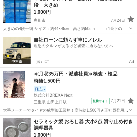
段 大きめ
1,000円
恵那市
7月24日
大きめの4段干網 サイズ：約44×45㎝ 高さ約50cm （1番下の段
は高さ約3cm） 干物作りに便利 果物、野菜、香草、茶葉の乾燥に 虫
岐阜
恵那市
調理器具
フードロス
自社ローンに頼らず車にノレル
や鳥や猫などから守れます 余った食品を干してフードロス対策 内装３
理想のクルマがあるけど審査に通らない方へ
段棚...
Ad
（株）ICT
≪月収35万円・派遣社員≫検査・検品
時給1,500円
日払い
株式会社BREXA Next
7月21日
提携サイト
三重県 山田上口駅
大手メーカーでタイヤの成型加工業務！高時給1,500円★正社員登用制
度あり！ワンルーム寮完備！マイカー通勤OK！無料駐車場あり！《三
三重
伊勢市
山田上口駅
その他
セラミック製 おろし器 大小2点 滑り止め付き
重県伊勢市》 人気の工場のお仕事 ◇タイヤの製造◇ トラック・バ
調理器具
ス・RV車用を中心とした...
1,000円