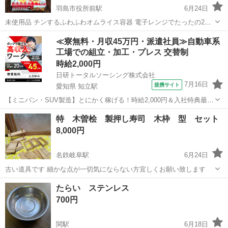
羽島市役所前駅
6月24日
未使用品 チンするふわふわオムライス容器 電子レンジでたったの2分
30秒！ 「チンするレシピ ふわふわオムライス
岐阜
羽島市
羽島市役所前駅
調理器具
レシピ
≪寮無料・月収45万円・派遣社員≫自動車系
工場での組立・加工・プレス 交替制
時給2,000円
日研トータルソーシング株式会社
7月16日
提携サイト
愛知県 知立駅
【ミニバン・SUV製造】とにかく稼げる！時給2,000円＆入社特典最大
20万円支給！／寮費無料＆生活備品付き／土日休み／未経験OK＆研修
愛知
刈谷市
知立駅
その他
特 木曽桧 製押し寿司 木枠 型 セット
あり◎ ミニバン・SUV製造 トヨタ車体各工場でのミニバン・SUV新
8,000円
車製造に関わる諸作...
名鉄岐阜駅
6月24日
古い道具です 細かな点が一切気にならない方宜しくお願い致します
岐阜
岐阜市
名鉄岐阜駅
調理器具
押し寿司
たらい ステンレス
700円
関駅
6月18日