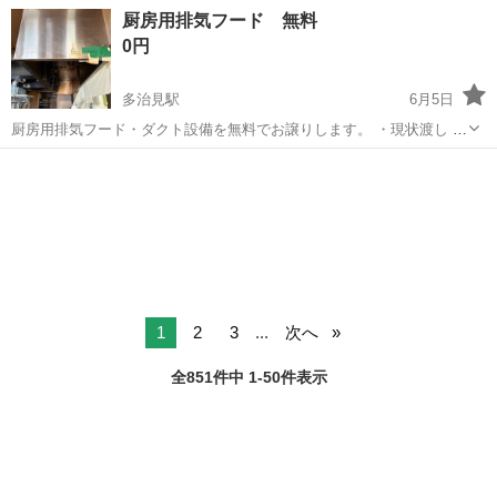
度あり！ワンルーム寮完備！マイカー通勤OK！無料駐車場あり！《三
三重
伊勢市
山田上口駅
その他
厨房用排気フード 無料
重県伊勢市》 人気の工場のお仕事 ◇タイヤの製造◇ トラック・バ
0円
ス・RV車用を中心とした...
多治見駅
6月5日
厨房用排気フード・ダクト設備を無料でお譲りします。 ・現状渡し ・
取り外し、搬出はご自身でお願いいたします ・動作保証はありません
岐阜
多治見市
多治見駅
調理器具
・早期に引き取っていただける方を優先いたします 3Nでお願いしま
す。 ご希望の方はお気...
1
2
3
...
次へ
全851件中 1-50件表示