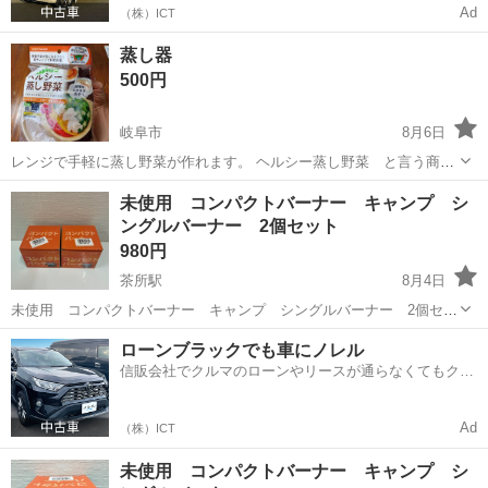
Ad
（株）ICT
蒸し器
500円
岐阜市
8月6日
レンジで手軽に蒸し野菜が作れます。 ヘルシー蒸し野菜 と言う商品
です。 一回だけ使いました。
岐阜
岐阜市
調理器具
蒸し器
未使用 コンパクトバーナー キャンプ シ
ングルバーナー 2個セット
980円
茶所駅
8月4日
未使用 コンパクトバーナー キャンプ シングルバーナー 2個セッ
ト お引き取り出来る方 現金でのお支払いのみとさせて頂きます。 受
岐阜
岐阜市
茶所駅
調理器具
ローンブラックでも車にノレル
け渡しは、土曜、月曜とさせて頂きます。 基本的には9時から12時ま
信販会社でクルマのローンやリースが通らなくてもクル
での対...
マをご利用いただけるサービスがあります！
Ad
（株）ICT
未使用 コンパクトバーナー キャンプ シ