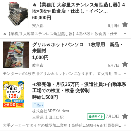
岐阜
関市
調理器具
🔥【業務用 大容量ステンレス角型蒸し器】4
く出品させていただきます♩ 【高性能ノンフライヤー】 ecozyのノ...
段×3段✨ 飲食店・仕出し・イベン…
60,000円
安八郡
6月9日
🔥【業務用 大容量ステンレス角型蒸し器】4段×3段✨ 飲食店・仕出
し・イベント出店に最適！ 【商品名】 業務用 ステンレス角型蒸し器
岐阜
安八郡
調理器具
グリル＆ホットパンソロ 1枚専用 新品・
4段×3段タイプ ━━━━━━━━━━━━━━ ✨おすすめポイント✨
未開封
✔ 一度に大量調理...
1,000円
岐阜市
6月7日
モンターナの1枚専用グリル＆ホットパンになります。 直火専用 着脱
式 フッ素加工 ロック付き お渡し場所は岐阜市周辺、関市、山県市、
岐阜
岐阜市
調理器具
≪寮完備・月収35万円・派遣社員≫自動車系
各務原市他ご相談ください。 よろしくお願いいたします。
工場での検査・検品 交替制
時給1,500円
日払い
株式会社BREXA Next
7月13日
提携サイト
三重県 山田上口駅
大手メーカーでタイヤの成型加工業務！高時給1,500円★正社員登用制