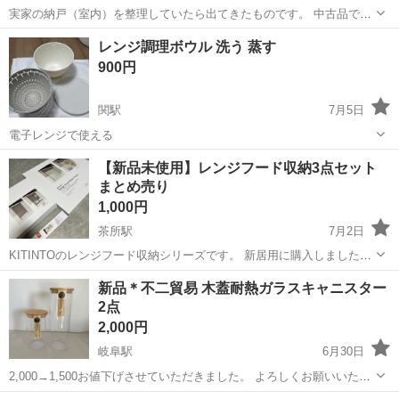
実家の納戸（室内）を整理していたら出てきたものです。 中古品で
す。 実家の母が購入したものです。 一人暮らしになって使わなくなっ
岐阜
関市
関駅
調理器具
レンジ調理ボウル 洗う 蒸す
てしまったものです。 手作りの総桐の米びつとのことです。 30kg
900円
用 幅23cm／...
関駅
7月5日
電子レンジで使える
岐阜
関市
関駅
調理器具
【新品未使用】レンジフード収納3点セット
まとめ売り
1,000円
茶所駅
7月2日
KITINTOのレンジフード収納シリーズです。 新居用に購入しました
が、レンジフードの形状・サイズが合わず取り付けできなかったため
岐阜
岐阜市
茶所駅
調理器具
新品＊不二貿易 木蓋耐熱ガラスキャニスター
出品します。 購入後は開封せず保管していた未使用品です。 （マグネ
2点
ット収納のフードパネルの...
2,000円
岐阜駅
6月30日
2,000→1,500お値下げさせていただきました。 よろしくお願いいたし
ます😊 -------------------------------------------- 不二貿易 耐熱ガラスキャニスタ