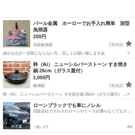
パール金属 ホーローでお手入れ簡単 深型
魚焼器
200円
名鉄岐阜駅
7月31日
細かな点が一切気にならない方、宜しくお願い致します🙇
岐阜
岐阜市
名鉄岐阜駅
調理器具
ホーロー
粋（iki） ニューシルバーストーン すき焼き
鍋 26cm（ガラス蓋付）
1,000円
柳津駅
7月31日
粋（iki） ニューシルバーストーン すき焼き鍋 26cm（ガラス蓋付） 最
後までお読みください。 ※商品が売れてしまっているケースがござい
岐阜
岐阜市
柳津駅
調理器具
ローンブラックでも車にノレル
ます。 必ずご連絡頂き、ご来店くださいませ。 ✿店頭にて同時販売し
信販会社でクルマのローンやリースが通らなくてもクル
ております。...
マをご利用いただけるサービスがあります！
Ad
（株）ICT