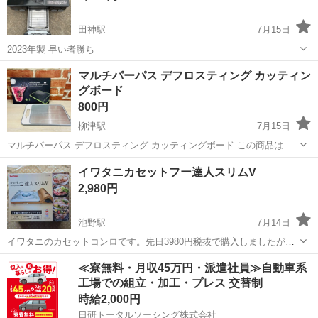
田神駅
7月15日
2023年製 早い者勝ち
岐阜
岐阜市
田神駅
調理器具
マルチパーパス デフロスティング カッティン
グボード
800円
柳津駅
7月15日
マルチパーパス デフロスティング カッティングボード この商品は、1
枚で複数の役割をこなす**「4 in 1（1台4役）」**の多機能なまな板で
岐阜
岐阜市
柳津駅
調理器具
イワタニカセットフー達人スリムV
す。 時短解凍機能 パッケージには「Defrosts in Half of ...
2,980円
池野駅
7月14日
イワタニのカセットコンロです。先日3980円税抜で購入しましたが、
壊れていたと思っていた古いカセットコンロがまだ使用できました。
岐阜
揖斐郡
池野駅
調理器具
≪寮無料・月収45万円・派遣社員≫自動車系
なので使用してくださる方に少しお安くしてお譲りします。いかがで
工場での組立・加工・プレス 交替制
すか？
時給2,000円
日研トータルソーシング株式会社