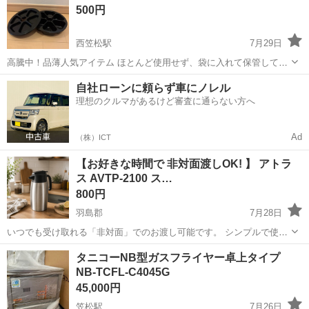
500円
西笠松駅
7月29日
高騰中！品薄人気アイテム ほとんど使用せず、袋に入れて保管してま
した。 美品です。 この状態物ではお値打ちでご案内しております。
岐阜
岐阜市
西笠松駅
調理器具
自社ローンに頼らず車にノレル
一度に6個のおにぎりを均一に成形できる、 効率的な三角おにぎり用
理想のクルマがあるけど審査に通らない方へ
プレス型です。 - 形状...
Ad
（株）ICT
【お好きな時間で 非対面渡しOK! 】 アトラ
ス AVTP-2100 ス…
800円
羽島郡
7月28日
いつでも受け取れる「非対面」でのお渡し可能です。 シンプルで使い
やすいデザインのステンレス製卓上ポット 「AVTP-2100」です。 保
岐阜
羽島郡
調理器具
ポット
タニコーNB型ガスフライヤー卓上タイプ
温・保冷に便利な真空断熱タイプで、 コーヒーやお茶などを長時間適
NB-TCFL-C4045G
温で...
45,000円
笠松駅
7月26日