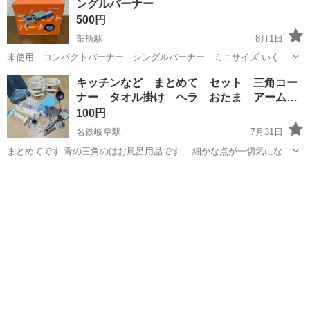
ングルバーナー
500円
茶所駅
8月1日
未使用 コンパクトバーナー シングルバーナー ミニサイズ いくつ
かありますので、まとめて欲しい方はご相談ください。 お引き取り出
岐阜
岐阜市
茶所駅
調理器具
バーナー
キッチンなど まとめて セット 三角コー
来る方 現金でのお支払いのみとさせて頂きます。 先に日時を決定した
ナー タオル掛け ヘラ おたま アーム…
方を優...
100円
名鉄岐阜駅
7月31日
まとめてです 青の三角のはお風呂用品です 細かな点が一切気になら
ない方宜しくお願い致します🙇
岐阜
岐阜市
名鉄岐阜駅
調理器具
ヘラ