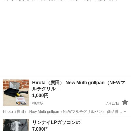
す。
岐阜
土岐市
土岐市駅
調理器具
Hirota（廣田） New Multi grillpan（NEWマ
ルチグリル…
1,000円
柳津駅
7月17日
Hirota（廣田） New Multi grillpan（NEWマルチグリルパン） 商品説明
ツイングリラーなどで知られる老舗「廣田」が手がけた、これ1台で何
岐阜
岐阜市
柳津駅
調理器具
リンナイLPガソコンの
役もの調理をこなせる多機能な四角い万能グリルパンです。 主な特...
7,000円