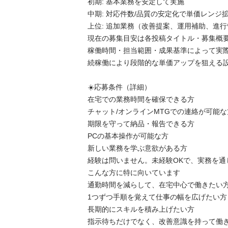
​初期: 基本業務を安定して実施

​中期: 対応件数/品質の安定化で単価レンジ拡
​上位: 追加業務（改善提案、運用補助、進行
​現在の募集目安は各投稿タイトル・募集概要
稼働時間・担当範囲・成果基準によって実
続稼働により段階的な単価アップを狙える設
☀️​応募条件（詳細）

​在宅での業務時間を確保できる方

​チャット/オンラインMTGでの連絡が可能な方
​期限を守って納品・報告できる方

​PCの基本操作が可能な方

​新しい業務を学ぶ意欲がある方

​経験は問いません。未経験OKで、実務を通
​こんな方に特に向いています

​通勤時間を減らして、在宅中心で働きたい方
​1つずつ手順を覚えて仕事の幅を広げたい方

​長期的にスキルを積み上げたい方

​指示待ちだけでなく、改善意識を持って働き