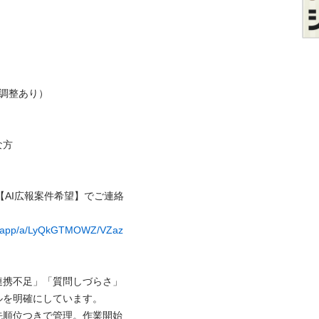
調整あり）

方

【AI広報案件希望】でご連絡
ns.app/a/LyQkGTMOWZ/VZaz
連携不足」「質問しづらさ」
を明確にしています。

先順位つきで管理。作業開始