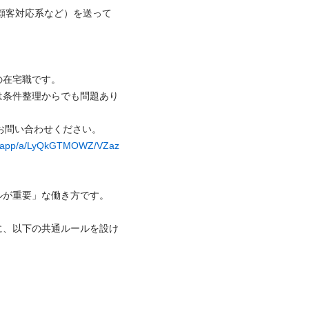
系/顧客対応系など）を送って
在宅職です。

は条件整理からでも問題あり
お問い合わせください。

ns.app/a/LyQkGTMOWZ/VZaz
ルが重要」な働き方です。

に、以下の共通ルールを設け