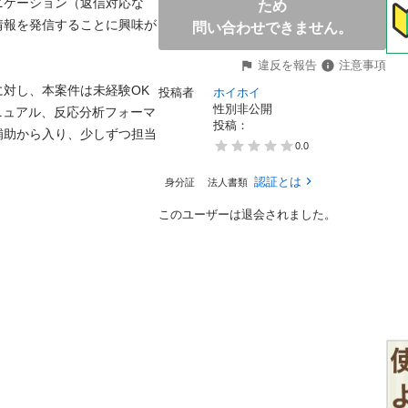
ニケーション（返信対応な
ため
情報を発信することに興味が
問い合わせできません。
違反を報告
注意事項
に対し、本案件は未経験OK
投稿者
ホイホイ
性別非公開
ニュアル、反応分析フォーマ
投稿： 
補助から入り、少しずつ担当
0.0
認証とは
身分証
法人書類
このユーザーは退会されました。