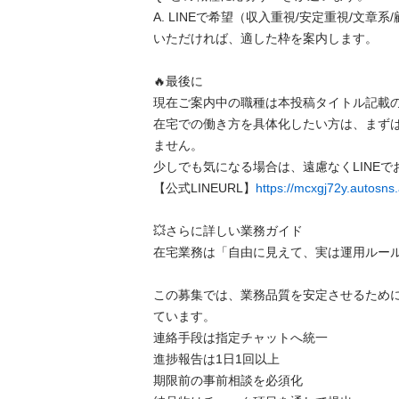
A. LINEで希望（収入重視/安定重視/文章
いただければ、適した枠を案内します。

🔥​最後に

​現在ご案内中の職種は本投稿タイトル記載の
在宅での働き方を具体化したい方は、まず
ません。

少しでも気になる場合は、遠慮なくLINEで
【公式LINEURL】
https://mcxgj72y.autos
💥​さらに詳しい業務ガイド

​在宅業務は「自由に見えて、実は運用ルー
この募集では、業務品質を安定させるため
ています。

​連絡手段は指定チャットへ統一

​進捗報告は1日1回以上

​期限前の事前相談を必須化
