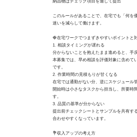
​納品物はチェック項目を通して提出

​このルールがあることで、在宅でも「何を
迷いを減らして働けます。

🍓​在宅ワークでつまずきやすいポイントと対
​1. 相談タイミングが遅れる

​分からないことを抱えたまま進めると、手戻
本募集では、早め相談を評価対象に含めて
です。

​2. 作業時間の見積もりが甘くなる

​在宅では通勤がない分、逆にスケジュール
開始時は小さなタスクから担当し、所要時
す。

​3. 品質の基準が分からない

​提出前チェックシートとサンプルを共有す
合わせやすくなっています。

💐​収入アップの考え方
