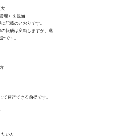
大

管理）を担当

に記載のとおりです。

際の報酬は変動しますが、継
計です。



じて習得できる前提です。



たい方
