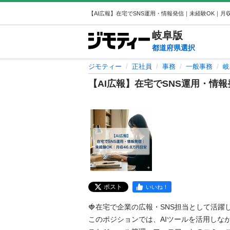
岐阜
版
都道府県選択
ジモティー
正社員
事務
一般事務
岐
【AI広報】在宅でSNS運用・情報
ポスト
いいね！
🍓​在宅で企業の広報・SNS担当として活躍
このポジションでは、AIツールを活用しな