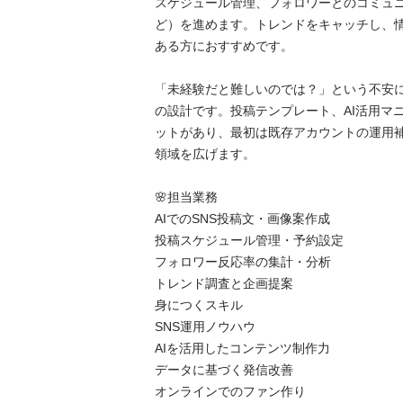
スケジュール管理、フォロワーとのコミュ
ど）を進めます。トレンドをキャッチし、
ある方におすすめです。

​「未経験だと難しいのでは？」という不安
の設計です。投稿テンプレート、AI活用マ
ットがあり、最初は既存アカウントの運用
領域を広げます。

🌸​担当業務

​AIでのSNS投稿文・画像案作成

​投稿スケジュール管理・予約設定

​フォロワー反応率の集計・分析

​トレンド調査と企画提案

​身につくスキル

​SNS運用ノウハウ

​AIを活用したコンテンツ制作力

​データに基づく発信改善

​オンラインでのファン作り
