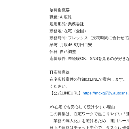
🪴​募集概要

​職種: AI広報

​雇用形態: 業務委託

​勤務地: 在宅（全国）

​勤務時間: フレックス（投稿時間に合わせて
​給与: 月収46.8万円目安

​休日: 自己調整

​応募条件: 未経験OK、SNSを見るのが好きな
⛩️​応募導線

​在宅広報案件の詳細はLINEで案内します。
ください。

【公式LINEURL】
https://mcxgj72y.autos
✍️​在宅でも安心して続けやすい理由

​この募集は、在宅ワークで起こりやすい「
「業務の属人化」を避けるため、運用ルール
日々の連絡はチャット中心で、タスクは優