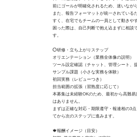
前にゴールが明確化されるため、迷いながら
​また、報告フォーマットが統一されている
すく、在宅でもチームの一員として動きやす
困った際は、自己判断で抱え込まずに相談
す。

💮​研修・立ち上がりステップ

​オリエンテーション（業務全体像の説明）

​ツール設定確認（チャット、管理シート、提
​サンプル課題（小さな実務を体験）

​初回実務（レビューつき）

​担当範囲の拡張（習熟度に応じて）

​本募集は未経験OKのため、最初から高難
はありません。

まずは正確な対応・期限遵守・報連相の3
てから次のステップに進みます。

🍁​報酬イメージ（目安）
