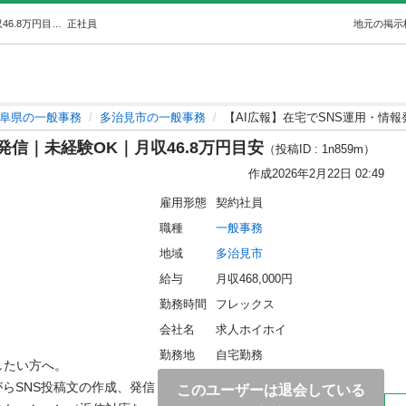
【AI広報】在宅でSNS運用・情報発信｜未経験OK｜月収46.8万円目安 (ホイホイ) 多治見の一般事務の正社員の求人情報 求人ホイホイ｜ジモティー
正社員
地元の掲示
阜県の一般事務
多治見市の一般事務
【AI広報】在宅でSNS運用・情報
発信｜未経験OK｜月収46.8万円目安
（投稿ID : 1n859m）
作成
2026年2月22日 02:49
雇用形態
契約社員
職種
一般事務
地域
多治見市
給与
月収468,000円
勤務時間
フレックス
会社名
求人ホイホイ
勤務地
自宅勤務
したい方へ。

がらSNS投稿文の作成、発信
このユーザーは退会している