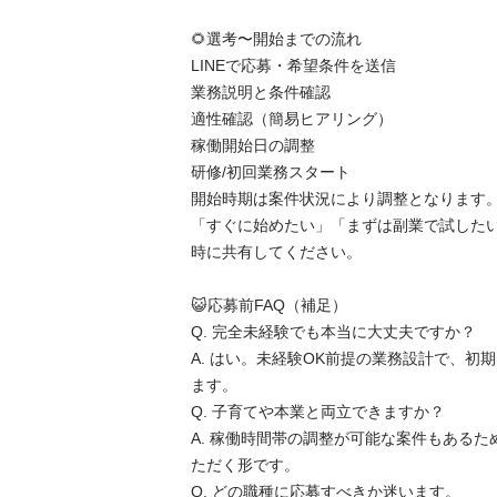
🌻​選考〜開始までの流れ

​LINEで応募・希望条件を送信

​業務説明と条件確認

​適性確認（簡易ヒアリング）

​稼働開始日の調整

​研修/初回業務スタート

​開始時期は案件状況により調整となります。
「すぐに始めたい」「まずは副業で試した
時に共有してください。

😺​応募前FAQ（補足）

​Q. 完全未経験でも本当に大丈夫ですか？

A. はい。未経験OK前提の業務設計で、初
ます。

​Q. 子育てや本業と両立できますか？

A. 稼働時間帯の調整が可能な案件もある
ただく形です。

​Q. どの職種に応募すべきか迷います。
