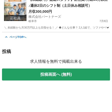
♪週休2日のシフト制（土日休み相談可）
月収300,000円
株式会社パートナーズ
正社員
岐阜市
7月8日
＼ 未経験から月30万円以上も目指せる！ ／ ◆どんな仕事？ 2人1組で、ソファやベ
岐阜
岐阜市
配送
未経験
ページTOPへ
投稿
求人情報を無料で掲載出来る
投稿画面へ (無料)