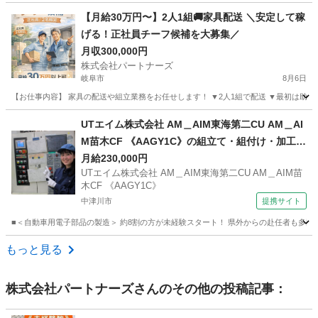
岐阜
岐阜市
配送
【月給30万円〜】2人1組🚚家具配送 ＼安定して稼
げる！正社員チーフ候補を大募集／
月収300,000円
株式会社パートナーズ
岐阜市
8月6日
【お仕事内容】 家具の配送や組立業務をお任せします！ ▼2人1組で配送 ▼最初は助手席
岐阜
岐阜市
配送
未経験
UTエイム株式会社 AM＿AIM東海第二CU AM＿AI
M苗木CF 《AAGY1C》の組立て・組付け・加工・
マシン操作・検査・部品運搬 【即日勤務OK】
月給230,000円
UTエイム株式会社 AM＿AIM東海第二CU AM＿AIM苗
木CF 《AAGY1C》
中津川市
提携サイト
■＜自動車用電子部品の製造＞ 約8割の方が未経験スタート！ 県外からの赴任者も多数活
岐阜
中津川市
工場
もっと見る
株式会社パートナーズ
さんのその他の投稿記事：