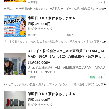
美濃市駅
8月7日
★日払いOK ★寮費無料（規定あり） ★高収入 ★スピード就業（最短翌日） ■ お仕事
岐阜
美濃市
美濃市駅
工場
未経験
⑩即日ＯＫ！寮付きあります🔥
月収256,000円
株式会社テクタク
高山市
8月7日
「今すぐ働きたい」 「住むところも一緒に探したい」 そんな方に向けたお仕事をご紹介し
岐阜
高山市
物流
UTエイム株式会社 AM＿AIM東海第二CU AM＿AI
MAD土岐CF 《Ackv1C》の機械操作・原料投入・
加工・梱包・検査 【食堂・売店あり】
月給230,000円
UTエイム株式会社 AM＿AIM東海第二CU AM＿AIMAD
土岐CF 《Ackv1C》
土岐市
提携サイト
■＜セラミック粉末の製造＞ 業界シェアトップクラス！ 半導体製造に不可欠なセラミック
岐阜
土岐市
工場
⑩即日ＯＫ！寮付きあります🔥
月収283,000円
株式会社テクタク