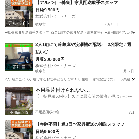
【アルバイト募集】家具配送助手スタッフ
日給9,500円
株式会社パートナーズ
アルバイト
岐阜市
6月13日
■職種 家具配送助手スタッフ（2名1組での家具配送・組立業務） ■雇用形態 アルバイト（正社員
岐阜
岐阜市
配送
岐阜
岐阜市
配送
スタッフ
2人1組にて冷蔵庫や洗濯機の配送♪ 2名限定 / 週
払い〇
月収300,000円
株式会社パートナーズ
正社員
岐阜市
6月17日
2人1組または3人1組でするお仕事となります！ ◇職種: 家電配送でのチーフ業務 ◇雇用形態 
岐阜
岐阜市
ドライバー
岐阜
岐阜市
ドライバー
不用品片付けられない…
【一括見積60秒✨】スグに最安値の業者が見つかる👀
業務
不用品回収の窓口
Ad
【年齢不問】週3日〜家具配送の補助スタッフ
日給9,500円
株式会社パートナーズ