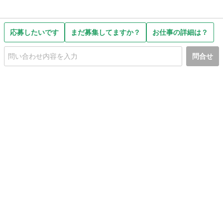
応募したいです
まだ募集してますか？
お仕事の詳細は？
問合せ
初めての方へ
利用規約
プライバシーポリシー
プライバシー・ステートメント
健全化に資する運用方針
お問い合わせ
運営会社
サイトマップ
ご利用ガイド
フリーワードで探す
PC版で表示
都道府県選択
特定商取引法の表示
利用者情報の外部送信について