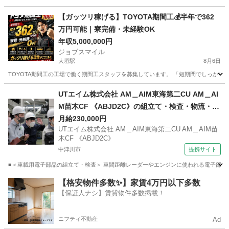
岐阜
大垣市
大垣駅
工場
未経験
【ガッツリ稼げる】TOYOTA期間工💰半年で362
万円可能｜寮完備・未経験OK
年収5,000,000円
ジョブスマイル
大垣駅
8月6日
TOYOTA期間工の工場で働く期間工スタッフを募集しています。 「短期間でしっかり稼
岐阜
大垣市
大垣駅
工場
未経験
UTエイム株式会社 AM＿AIM東海第二CU AM＿AI
M苗木CF 《ABJD2C》の組立て・検査・物流・ピ
ッキング 【禁煙・分煙】
月給230,000円
UTエイム株式会社 AM＿AIM東海第二CU AM＿AIM苗
木CF 《ABJD2C》
中津川市
提携サイト
■＜車載用電子部品の組立て・検査＞ 車間距離レーダーやエンジンに使われる電子部品を
岐阜
中津川市
倉庫管理
【格安物件多数✨】家賃4万円以下多数
【保証人ナシ】賃貸物件多数掲載！
ニフティ不動産
Ad