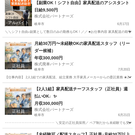
岐阜
岐阜市
配送
岐阜
各務原市
配送
スタッフ
【副業OK！シフト自由】家具配送のアシスタント
日給9,500円
株式会社パートナーズ
アルバイト
岐阜市
6月17日
＼＼シフト自由♪副業として数日のみの勤務もOK！／／ ■お仕事内容 家具配送の助手
岐阜
岐阜市
配送
岐阜
各務原市
配送
給料
月給30万円〜未経験OKの家具配送スタッフ（リー
ダー候補）
年収300,000円
株式廃車パートナーズ
正社員
岐阜市
7月20日
【仕事内容】 2人1組での家具配送、組立業務 大手家具メーカーからの委託業務 ★2ト
岐阜
岐阜市
配送
未経験
【2人1組】家具配送チーフスタッフ（正社員）週
払いOK♩✨
月収300,000円
株式会社パートナーズ
正社員
岐阜市
6月21日
‥‥‥‥‥‥‥‥‥‥‥‥‥‥‥ ＼安定の正社員採用／ ペア制だから未経験でも安心 業
岐阜
岐阜市
配送
【未経験可／配送スタッフ】正社員♪月給30万以上