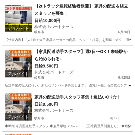
岐阜
岐阜市
配送
岐阜
岐阜市
配送
スタッフ
【2tトラック運転経験者歓迎】 家具の配送＆組立
スタッフを募集！
日給10,000円
株式会社パートナーズ
アルバイト
岐阜市
6月20日
【仕事内容】 2人1組で大手家具メーカーの商品（ベッド・机等）を配送・組立。 運転だ
岐阜
岐阜市
配送
岐阜
各務原市
配送
スタッフ
【家具配送助手スタッフ】週3日〜OK！未経験か
ら始められる♪
日給9,500円
株式会社パートナーズ
アルバイト
岐阜市
6月20日
新規事業の拡大に伴い、新たなメンバーを募集します。 週3日～働ける柔軟なシフト制で
岐阜
岐阜市
配送
岐阜
各務原市
配送
スタッフ
家具の配送助手スタッフ募集！週払いOK☆！
日給9,500円
株式会社パートナーズ
アルバイト
岐阜市
6月17日
◆職種 家具配送助手スタッフ ◆雇用形態 アルバイト（正社員登用制度あり） ◆勤務地 岐阜県岐