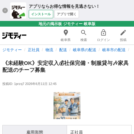
アプリならお得な情報を見逃さない！
インストール
アプリで開く
地元の掲示板 ジモティー 岐阜版
岐阜県
検索
ログイン
投稿
ジモティー
正社員
物流
配送
岐阜県の配送
岐阜市の配送
《未経験OK》安定収入💰社保完備・制服貸与🎶家具
配送のチーフ募集
投稿ID: 1przq7
2026年6月11日 12:45
雇用形態
正社員