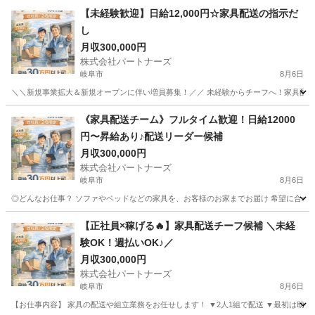
【未経験歓迎】日給12,000円☆家具配送の指示だ
し
月収300,000円
株式会社パートナーズ
岐阜市
8月6日
＼＼新規事業拡大＆新規オープンに伴い増員募集！／／ 未経験からチーフへ！家具配送正
岐阜
岐阜市
配送
未経験
《家具配送チーム》フルタイム歓迎！日給12000
円〜昇給あり♪配送リーダー候補
月収300,000円
株式会社パートナーズ
岐阜市
8月6日
◎どんなお仕事？ ソファやベッドなどの家具を、お客様のお家までお届け 希望に合わせて
岐阜
岐阜市
配送
未経験
【正社員×稼げる🔥】家具配送チーフ候補 ＼未経
験OK！週払いOK♪／
月収300,000円
株式会社パートナーズ
岐阜市
8月6日
【お仕事内容】 家具の配送や組立業務をお任せします！ ▼2人1組で配送 ▼最初は助手席