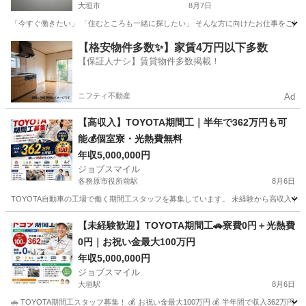
大垣市
8月7日
「今すぐ働きたい」 「住むところも一緒に探したい」 そんな方に向けたお仕事をご紹介し
岐阜
大垣市
物流
【格安物件多数✨】家賃4万円以下多数
【保証人ナシ】賃貸物件多数掲載！
ニフティ不動産
Ad
【高収入】TOYOTA期間工｜半年で362万円も可
能💰個室寮・光熱費無料
年収5,000,000円
ジョブスマイル
各務原市役所前駅
8月6日
TOYOTA自動車の工場で働く期間工スタッフを募集しています。 未経験から高収入を目
岐阜
各務原市
各務原市役所前駅
工場
未経験
【未経験歓迎】TOYOTA期間工🚗寮費0円＋光熱費
0円｜お祝い金最大100万円
年収5,000,000円
ジョブスマイル
大垣駅
8月6日
🚗 TOYOTA期間工スタッフ募集！ 💰 お祝い金最大100万円 💰 半年間で収入362万円