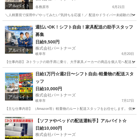
アルバイト
各務原市
6月21日
＼人柄重視で採用中♪“やってみたい”気持ちを応援！／ 配送やドライバー未経験の方もし
岐阜
各務原市
配送
スタッフ
週払いOK！シフト自由！家具配送の助手スタッフ
募集
日給9,500円
株式会社パートナーズ
アルバイト
岐阜市
6月20日
【仕事内容】 2tトラックの助手席に乗り、大手家具メーカーの商品を個人宅へ配送します
岐阜
岐阜市
配送
スタッフ
日給1万円☆週2日〜シフト自由♪軽量物の配送スタ
ッフ
日給10,000円
株式会社パートナーズ
アルバイト
岐阜市
7月17日
【主な仕事内容】 （Amazon等）軽量物のルート配送スタッフをお任せします。 個人宅
岐阜
岐阜市
配送
スタッフ
【ソファやベッドの配送運転手】アルバイト☆
日給10,000円
株式会社パートナーズ