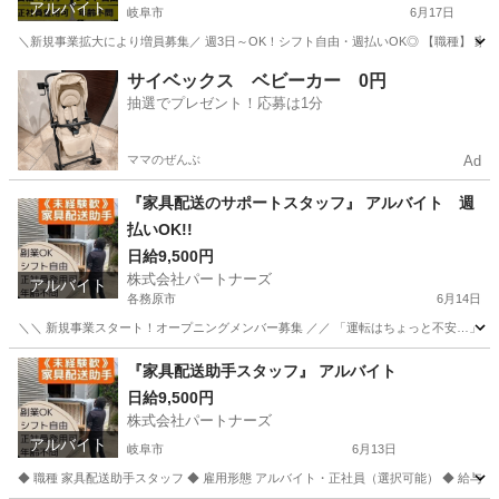
アルバイト
岐阜市
6月17日
＼新規事業拡大により増員募集／ 週3日～OK！シフト自由・週払いOK◎ 【職種】 家具の配
岐阜
岐阜市
配送
岐阜
各務原市
配送
サイベックス ベビーカー 0円
抽選でプレゼント！応募は1分
トラック運転手
ママのぜんぶ
Ad
『家具配送のサポートスタッフ』 アルバイト 週
払いOK!!
日給9,500円
株式会社パートナーズ
アルバイト
各務原市
6月14日
＼＼ 新規事業スタート！オープニングメンバー募集 ／／ 「運転はちょっと不安…」という
岐阜
各務原市
配送
スタッフ
『家具配送助手スタッフ』 アルバイト
日給9,500円
株式会社パートナーズ
アルバイト
岐阜市
6月13日
◆ 職種 家具配送助手スタッフ ◆ 雇用形態 アルバイト・正社員（選択可能） ◆ 給与 日給9,500