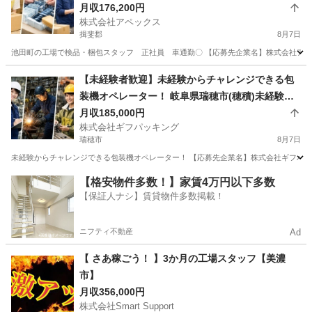
本郷)池田町の工場で検品・梱包スタッフ 正社
月収176,200円
株式会社アペックス
員 車通勤〇
揖斐郡
8月7日
池田町の工場で検品・梱包スタッフ 正社員 車通勤〇 【応募先企業名】株式会社アペッ
岐阜
揖斐郡
倉庫管理
未経験
【未経験者歓迎】未経験からチャレンジできる包
装機オペレーター！ 岐阜県瑞穂市(穂積)未経験か
らチャレンジできる包装機オペレーター！
月収185,000円
株式会社ギフパッキング
瑞穂市
8月7日
未経験からチャレンジできる包装機オペレーター！ 【応募先企業名】株式会社ギフパッキン
岐阜
瑞穂市
工場
【格安物件多数！】家賃4万円以下多数
【保証人ナシ】賃貸物件多数掲載！
ニフティ不動産
Ad
【 さあ稼ごう！ 】3か月の工場スタッフ【美濃
市】
月収356,000円
株式会社Smart Support