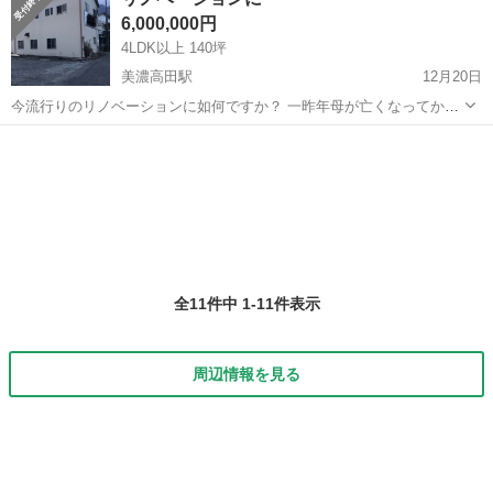
町三神町字前田 ５４１－２、５６８－４、５６８－５、５６
物件
6,000,000円
８－６...
4LDK以上 140坪
美濃高田駅
12月20日
今流行りのリノベーションに如何ですか？ 一昨年母が亡くなってから
空き家状態です。 訳あって写真は外観のみですが 連絡頂いた方には、
岐阜
養老郡
美濃高田駅
中古（マンション/一戸建て）
室内の写真と詳細を説明させて頂きます。 当方仕事が不規則な為、返
リノベーション
信に時間が掛かります。...
全11件中 1-11件表示
周辺情報を見る