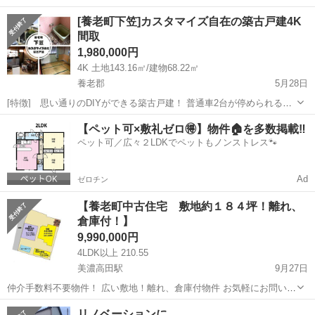
岐阜
養老郡
美濃高田駅
中古（マンション/一戸建て）
[養老町下笠]カスタマイズ自在の築古戸建4K
間取
1,980,000円
4K 土地143.16㎡/建物68.22㎡
養老郡
5月28日
[特徴] 思い通りのDIYができる築古戸建！ 普通車2台が停められる駐
車場付き！ 車で3分圏内にコンビニあり！ ファミリーマート養老船附
岐阜
養老郡
中古（マンション/一戸建て）
物件
【ペット可×敷礼ゼロ🉐】物件🏠を多数掲載‼️
店車で3分、 スーパーセンターオークワ養老店車で8分 ホームプラザナ
ペット可／広々２LDKでペットもノンストレス🐾
フコ養...
Ad
ゼロチン
【養老町中古住宅 敷地約１８４坪！離れ、
倉庫付！】
9,990,000円
4LDK以上 210.55
美濃高田駅
9月27日
仲介手数料不要物件！ 広い敷地！離れ、倉庫付物件 お気軽にお問い合
わせください。 価 格：９９９万円（税込） 所 在 地：養老郡養老
岐阜
養老郡
美濃高田駅
中古（マンション/一戸建て）
リノベーションに