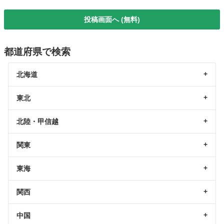
投稿画面へ (無料)
都道府県で検索
北海道
東北
北陸・甲信越
関東
東海
関西
中国