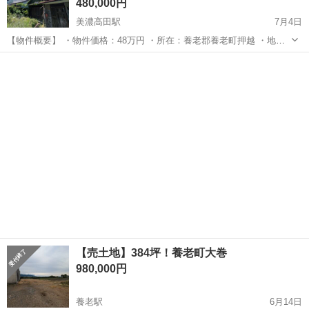
480,000円
美濃高田駅
7月4日
【物件概要】 ・物件価格：48万円 ・所在：養老郡養老町押越 ・地
積：399.83㎡ ・延床：113.73㎡ ※現況有姿 ※司法書士売主指定
岐阜
養老郡
美濃高田駅
中古（マンション/一戸建て）
(10～15万円) ※境界非明示 ・再建築不可 ・空...
物件
【売土地】384坪！養老町大巻
980,000円
養老駅
6月14日