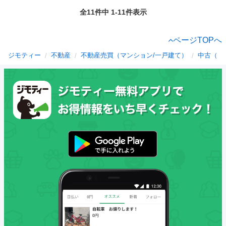
全11件中 1-11件表示
ページTOPへ
ジモティー
不動産
不動産売買（マンション/一戸建て）
中古（マ