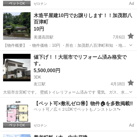
Ad
ゼロチン
木造平屋建10円でお譲りします！！加茂郡八
百津町
10円
美濃高田駅
7月6日
【物件概要】 ・物件価格：10円 ・所在：加茂郡八百津町和知 ・地
積：215.33㎡ ・延床：60.13㎡ ※現況有姿になります ※司法書士
岐阜
養老郡
美濃高田駅
中古（マンション/一戸建て）
値下げ！！大垣市でリフォーム済み格安で
売主指定 (10～15万円) ※境界非明示 ・空き家期間...
す。
物件
5,500,000円
3DK
友江駅
4月18日
大垣市古宮町です。 壁紙トイレリフォーム済みです 電気、ガス、水道
繋がっていて すぐに住めます。 見学可能です。 売り物件です。
岐阜
養老郡
友江駅
中古（マンション/一戸建て）
【ペット可×敷礼ゼロ🉐】物件🏠を多数掲載‼️
ペット可／広々２LDKでペットもノンストレス🐾
Ad
ゼロチン