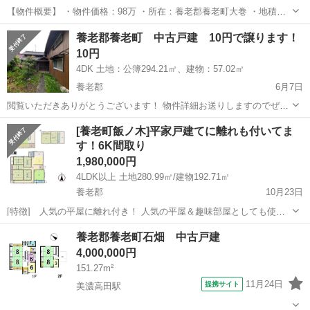
【物件概要】 ・物件価格：98万 ・所在：養老郡養老町大巻 ・地積：
1270.3㎡ ※現況有姿 ※司法書士売主指定 ※境界非明示 ※弊社売
岐阜
養老郡
養老駅
中古（マンション/一戸建て）
養老郡養老町 中古戸建 10円で譲ります！
主 ※水路上の橋占有許可取得中 詳細や、ご興味のある...
10円
4DK 土地：公簿294.21㎡、建物：57.02㎡
養老郡
6月7日
閲覧いただきありがとうございます！ 物件詳細お送りしますのでぜひ
ご連絡お待ちしております！ ＜物件詳細＞ 所在地：岐阜県養老郡養老
岐阜
養老郡
中古（マンション/一戸建て）
物件
[養老町飯ノ木]平家戸建てに離れも付いてま
町押越 ◆土地 地目：宅地 土地面積：公簿 294.21㎡（88....
す！6K間取り
1,980,000円
4LDK以上 土地280.99㎡/建物192.71㎡
養老郡
10月23日
[特徴] 人気の平屋に離れ付き！ 人気の平屋＆趣味部屋としても使え
る離れあり！ 閑静な住宅街で伸び伸びと過ごせる！ 車で5分圏内にコ
岐阜
養老郡
中古（マンション/一戸建て）
物件
養老郡養老町石畑 中古戸建
ンビニやパン屋があります 駐車場は３台以上停めることも可能です。
4,000,000円
実際の空間を...
151.27m²
11月24日
提携サイト
美濃高田駅