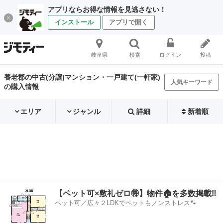
アプリならお得な情報を見逃さない！
インストール
アプリで開く
岐阜県
検索
ログイン
投稿
養老郡の中古(分譲)マンション・一戸建て(一軒家)
人気キーワード
の購入情報
エリア
ジャンル
詳細
新着順
【ペット可×敷礼ゼロ🉐】物件🏠を多数掲載‼️
ペット可／広々２LDKでペットもノンストレス🐾