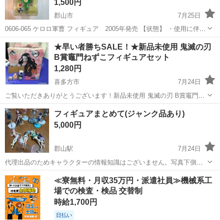
1,500円
郡山市
7月25日
0606-065 ケロロ軍曹 フィギュア 2005年発売 【状態】 ・使用に伴う
多少のスレ、キズ、落としきれない汚れなどございます ・詳細は現地
福島
郡山市
フィギュア
ケロロ軍曹
★早い者勝ちSALE！★新品未使用 鬼滅の刃
でご確認ください ・お値引きは出来かねますのでご了承願います ...
B賞竈門ねずこフィギュアセット
1,280円
喜多方市
7月24日
ご覧いただきありがとうございます！新品未使用 鬼滅の刃 B賞竈門ね
ずこフィギュアセット 前回の一番クジの景品セットでの出品になりま
福島
喜多方市
フィギュア
鬼滅の刃
フィギュアまとめて(ジャンク品あり)
す！ ⚠️売り切りたいのでバラ売り不可！ ローソン一番くじ B賞竈門ね
5,000円
ずこフィギュア...
郡山駅
7月24日
代理出品のためキャラクターの情報知識はございません。写真下側は
首折れや、足折れ、土台無しなどのジャンク品になります。箱は無
福島
郡山市
郡山駅
フィギュア
ジャンク品
≪寮無料・月収35万円・派遣社員≫機械系工
く、中古品になりますのでご理解ご了承のうえ宜しくお願い致しま
場での検査・検品 交替制
す。
時給1,700円
日払い