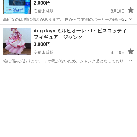
2,000円
安積永盛駅
8月10日
高町なのは 箱に傷みがあります。 向かって右側のパーカーの紐がない
ため、ジャンク品となっております。裏側に一部汚れがあります。 完
福島
郡山市
安積永盛駅
フィギュア
ジャンク
dog days ミルヒオーレ・f・ビスコッティ
品をお求めの方はご遠慮ください。 ノークレームノーリターンでお願
フィギュア ジャンク
いしま...
3,000円
安積永盛駅
8月10日
箱に傷みがあります。 アホ毛がないため、ジャンク品となっておりま
す。 完品をお求めの方はご遠慮ください。 ノークレームノーリターン
福島
郡山市
安積永盛駅
フィギュア
でお願いします。 複数個同時に取引される場合はお値引きいたしま
す。