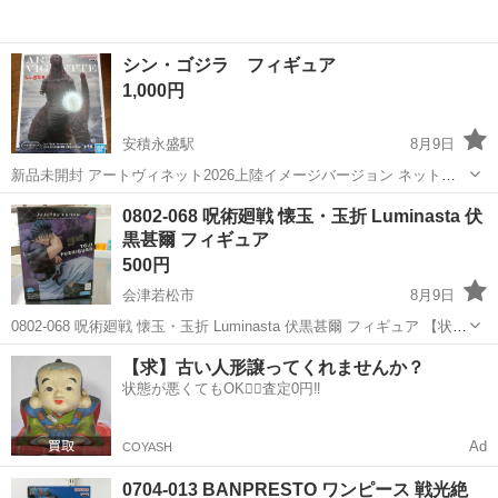
シン・ゴジラ フィギュア
1,000円
安積永盛駅
8月9日
新品未開封 アートヴィネット2026上陸イメージバージョン ネットで
３０００円くらいでした。 他の商品と同時購入でお値引きいたします
福島
郡山市
安積永盛駅
フィギュア
0802-068 呪術廻戦 懐玉・玉折 Luminasta 伏
黒甚爾 フィギュア
500円
会津若松市
8月9日
0802-068 呪術廻戦 懐玉・玉折 Luminasta 伏黒甚爾 フィギュア 【状
態】 ・使用頻度の少ない美品です ・詳細は現地でご確認ください ・
福島
会津若松市
フィギュア
呪術廻戦
【求】古い人形譲ってくれませんか？
お値引きは出来かねますのでご了承願います ※中古品のた...
状態が悪くてもOK🙆‍♀️査定0円‼️
Ad
COYASH
0704-013 BANPRESTO ワンピース 戦光絶