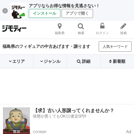
アプリならお得な情報を見逃さない！
インストール
アプリで開く
福島県
検索
ログイン
投稿
福島県のフィギュアの中古あげます・譲ります
人気キーワード
エリア
ジャンル
詳細
新着順
【求】古い人形譲ってくれませんか？
状態が悪くてもOK🙆‍♀️査定0円‼️
Ad
COYASH