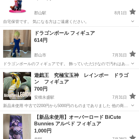
郡山駅
8月1日
自宅保管です。 気になる方はご遠慮ください。
福島
郡山市
郡山駅
フィギュア
ドラゴンボール フィギュア
614円
郡山市
7月31日
ドラゴンボールのフィギュアです。 飾っていただけなので汚れはあり
ません。
福島
郡山市
フィギュア
遊戯王 究極宝玉神 レインボー ドラゴ
ン フィギュア
700円
安積永盛駅
7月31日
新品未使用 中古で2200円から5000円のものまでありました 他の商品
とまとめ買いで値引きいたします
福島
郡山市
安積永盛駅
フィギュア
【新品未使用】オーバーロード BiCute
Bunnies アルベド フィギュア
1,000円