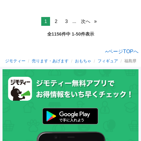
1
2
3
...
次へ
全1156件中 1-50件表示
ページTOPへ
ジモティー
売ります・あげます
おもちゃ
フィギュア
福島県の