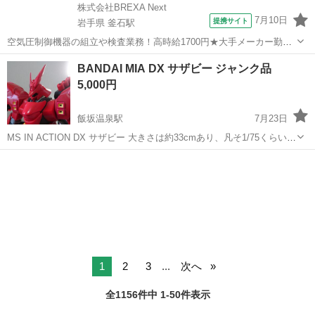
株式会社BREXA Next
7月10日
提携サイト
岩手県 釜石駅
空気圧制御機器の組立や検査業務！高時給1700円★大手メーカー勤
務！嬉しい寮費無料！ワンルーム寮完備★マイカー通勤OK＆工場敷地
岩手
釜石市
釜石駅
その他
BANDAI MIA DX サザビー ジャンク品
内に無料駐車場あり★！《岩手県釜石市》 人気の工場のお仕事 ◇空気
5,000円
圧制御機器（シリンダ、バルブ...
飯坂温泉駅
7月23日
MS IN ACTION DX サザビー 大きさは約33cmあり、凡そ1/75くらいの
スケールかと思われます。 かなり大きいです。 画像にはありませんが
福島
福島市
飯坂温泉駅
フィギュア
サザビー
シールドはあります。 ライフル、サーベルが欠品しています。 ...
1
2
3
...
次へ
全1156件中 1-50件表示