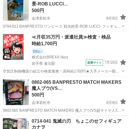
景-ROB LUCCI…
500円
会津若松市
8月9日
0704-013 BANPRESTO ワンピース 戦光絶景-ROB LUCCI- フィギュア
【状態】 ・使用頻度の少ない美品です ・詳細は現地でご確認ください
福島
会津若松市
フィギュア
ROB
≪月収35万円・派遣社員≫検査・検品
・お値引きは出来かねますのでご了承願います ...
時給1,700円
日払い
株式会社BREXA Next
7月10日
提携サイト
岩手県 釜石駅
空気圧制御機器の組立や検査業務！高時給1700円★大手メーカー勤
務！嬉しい寮費無料！ワンルーム寮完備★マイカー通勤OK＆工場敷地
岩手
釜石市
釜石駅
その他
0802-065 BANPRESTO MATCH MAKERS
内に無料駐車場あり★！《岩手県釜石市》 人気の工場のお仕事 ◇空気
魔人ブウ(VS…
圧制御機器（シリンダ、バルブ...
500円
会津若松市
8月9日
0802-065 BANPRESTO MATCH MAKERS 魔人ブウ(VS超サイヤ人3孫
悟空) フィギュア 【状態】 ・使用頻度の少ない美品です ・詳細は現地
福島
会津若松市
フィギュア
魔人ブウ
0714-041 鬼滅の刃 ちょこのせフィギュア
でご確認ください ・お値引きは出来かねますので...
カナヲ