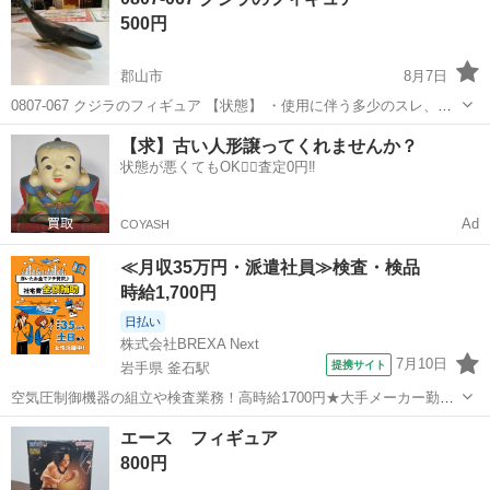
500円
郡山市
8月7日
0807-067 クジラのフィギュア 【状態】 ・使用に伴う多少のスレ、キ
ズ、落としきれない汚れなどございます ・詳細は現地でご確認くださ
福島
郡山市
フィギュア
クジラ
【求】古い人形譲ってくれませんか？
い ・お値引きは出来かねますのでご了承願います ※中古品のため、状
状態が悪くてもOK🙆‍♀️査定0円‼️
態...
Ad
COYASH
≪月収35万円・派遣社員≫検査・検品
時給1,700円
日払い
株式会社BREXA Next
7月10日
提携サイト
岩手県 釜石駅
空気圧制御機器の組立や検査業務！高時給1700円★大手メーカー勤
務！嬉しい寮費無料！ワンルーム寮完備★マイカー通勤OK＆工場敷地
岩手
釜石市
釜石駅
その他
エース フィギュア
内に無料駐車場あり★！《岩手県釜石市》 人気の工場のお仕事 ◇空気
800円
圧制御機器（シリンダ、バルブ...