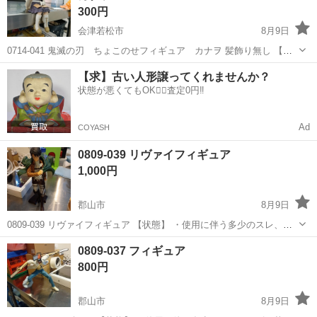
300円
会津若松市
8月9日
0714-041 鬼滅の刃 ちょこのせフィギュア カナヲ 髪飾り無し 【状
態】 ・使用に伴う多少のスレ、キズ、落としきれない汚れなどござい
福島
会津若松市
フィギュア
カナヲ
【求】古い人形譲ってくれませんか？
ます ・詳細は現地でご確認ください ・お値引きは出来かねますのでご
状態が悪くてもOK🙆‍♀️査定0円‼️
了承願...
Ad
COYASH
0809-039 リヴァイフィギュア
1,000円
郡山市
8月9日
0809-039 リヴァイフィギュア 【状態】 ・使用に伴う多少のスレ、キ
ズ、落としきれない汚れなどございます ・詳細は現地でご確認くださ
福島
郡山市
フィギュア
現地
0809-037 フィギュア
い ・お値引きは出来かねますのでご了承願います ※中古品のため、状
800円
態...
郡山市
8月9日