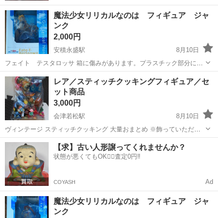
魔法少女リリカルなのは フィギュア ジャ
ンク
2,000円
安積永盛駅
8月10日
フェイト テスタロッサ 箱に傷みがあります。プラスチック部分に亀
裂がはしっています。 サングラスが右手から取れているため、ジャン
福島
郡山市
安積永盛駅
フィギュア
テスタロッサ
レア／スティッチクッキングフィギュア／セ
ク品となっております。また一部汚れがあります。 完品をお求めの方
ット商品
はご遠慮くださ...
3,000円
会津若松駅
8月10日
ヴィンテージ スティッチクッキング 大量おまとめ ※飾っていただけ
ですが、 細かい傷があるかもしれません！ 神経質な方はご遠慮くださ
福島
会津若松市
会津若松駅
フィギュア
【求】古い人形譲ってくれませんか？
い！
状態が悪くてもOK🙆‍♀️査定0円‼️
Ad
COYASH
魔法少女リリカルなのは フィギュア ジャ
ンク