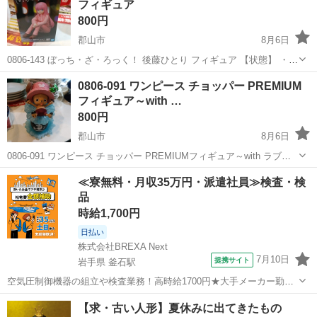
フィギュア
800円
郡山市
8月6日
0806-143 ぼっち・ざ・ろっく！ 後藤ひとり フィギュア 【状態】 ・使
用に伴う多少のスレ、キズ、落としきれない汚れなどございます ・詳
福島
郡山市
フィギュア
現地
0806-091 ワンピース チョッパー PREMIUM
細は現地でご確認ください ・お値引きは出来かねますのでご了承願い
フィギュア～with …
ま...
800円
郡山市
8月6日
0806-091 ワンピース チョッパー PREMIUMフィギュア～with ラブー
ン 【状態】 ・使用に伴う多少のスレ、キズ、落としきれない汚れなど
福島
郡山市
フィギュア
ラブーン
≪寮無料・月収35万円・派遣社員≫検査・検
ございます ・詳細は現地でご確認ください ・お値引きは出来...
品
時給1,700円
日払い
株式会社BREXA Next
7月10日
提携サイト
岩手県 釜石駅
空気圧制御機器の組立や検査業務！高時給1700円★大手メーカー勤
務！嬉しい寮費無料！ワンルーム寮完備★マイカー通勤OK＆工場敷地
岩手
釜石市
釜石駅
その他
【求・古い人形】夏休みに出てきたもの
内に無料駐車場あり★！《岩手県釜石市》 人気の工場のお仕事 ◇空気