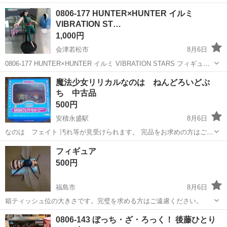
福島
いわき市
四ツ倉駅
フィギュア
不死鳥
0806-177 HUNTER×HUNTER イルミ
VIBRATION ST…
1,000円
会津若松市
8月6日
0806-177 HUNTER×HUNTER イルミ VIBRATION STARS フィギュア
【状態】 ・使用に伴う多少のスレ、キズ、落としきれない汚れなどご
福島
会津若松市
フィギュア
HUNTER×HUNTER
魔法少女リリカルなのは ねんどろいどぷ
ざいます ・詳細は現地でご確認ください ・お値...
ち 中古品
500円
安積永盛駅
8月6日
なのは フェイト 汚れ等が見受けられます。 完品をお求めの方はご遠
慮ください。 ノークレームノーリターンでお願いします。 複数個同時
福島
郡山市
安積永盛駅
フィギュア
ねんどろいど
フィギュア
に取引される場合はお値引きいたします。
500円
福島市
8月6日
箱ティッシュ位の大きさです。完璧を求める方はご遠慮ください。
福島
福島市
フィギュア
0806-143 ぼっち・ざ・ろっく！ 後藤ひとり