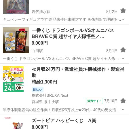
岩代清水駅
8月2日
キュベレーフィギュアです 新品未使用未開封です 画像判断で理解ある
方よろしくお願いします
福島
福島市
岩代清水駅
フィギュア
画像
一番くじ ドラゴンボール VSオムニバス
BRAVE C賞 超サイヤ人孫悟空／…
9,000円
白河駅
8月1日
一番くじ ドラゴンボール VSオムニバス BRAVE C賞 超サイヤ人孫悟
空 一番くじ ドラゴンボールDAIMA 第2弾 B賞 超サイヤ人2/超サイヤ
福島
白河市
白河駅
フィギュア
≪月収24万円・派遣社員≫機械操作・製造補
人 3孫悟空（ミニ） C賞 超サイヤ人2/超サイヤ人3ベジータ（ミニ）...
助
時給1,300円
日払い
株式会社BREXA Next
7月10日
提携サイト
宮城県 泉中央駅
半導体製造設備の組立作業！月収例23万以上★20代～40代の男女活躍
中中！社会保険完備！送迎あり！◎マイカー通勤OK＆無料駐車場完
宮城
泉中央駅
その他
ズートピア ハッピーくじ A賞
備！作業着無償貸与◎食堂利用可★《宮城県黒川郡大和町》 人気の工
8,000円
場のお仕事 ◇半導体製造設備...