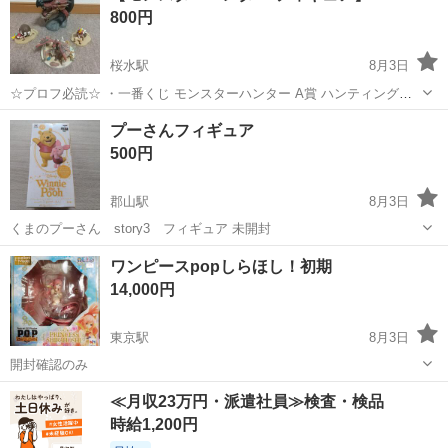
800円
かくもちもちにしたりと自分好み...
桜水駅
8月3日
☆プロフ必読☆ ・一番くじ モンスターハンター A賞 ハンティングト
ロフィー リオレウス(写真2枚目) ・モンスターハンター3G セブンイ
福島
福島市
桜水駅
フィギュア
モンスターハンター
プーさんフィギュア
レブン限定 サッポロ一番コラボフィギュア(写真3枚目) ・一番くじ
500円
モンスターハンタ...
郡山駅
8月3日
くまのプーさん story3 フィギュア 未開封
福島
郡山市
郡山駅
フィギュア
ワンピースpopしらほし！初期
14,000円
東京駅
8月3日
開封確認のみ
福島
いわき市
東京駅
フィギュア
≪月収23万円・派遣社員≫検査・検品
時給1,200円