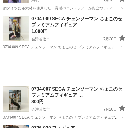
泉駅
7月28日
網タイツに布素材を使用した、質感のコントラストが際立つアルベド
のバニーガールフィギュアです。 ■タイトル:アルベド オーバーロード
福島
いわき市
泉駅
フィギュア
0704-009 SEGA チェンソーマン ちょこのせ
BiCute Bunnies Figure-アルベド・another costume-...
プレミアムフィギュア …
1,000円
会津若松市
7月26日
0704-009 SEGA チェンソーマン ちょこのせ プレミアムフィギュア
“デンジ” 【状態】 ・使用頻度の少ない美品です ・詳細は現地でご確認
福島
会津若松市
フィギュア
チェンソーマン
ください ・お値引きは出来かねますのでご了承願います ※中...
0704-007 SEGA チェンソーマン ちょこのせ
プレミアムフィギュア …
800円
会津若松市
7月26日
0704-007 SEGA チェンソーマン ちょこのせ プレミアムフィギュア
“チェンソーマン” 【状態】 ・使用頻度の少ない美品です ・詳細は現地
福島
会津若松市
フィギュア
チェンソーマン
0726-029 フィギュア