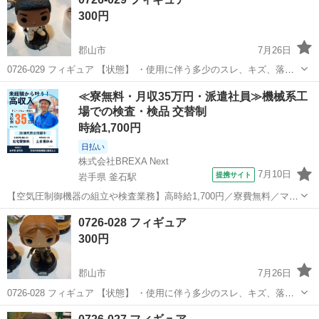
でご確認ください ・お値引きは出来かねますのでご了承願います...
300円
郡山市
7月26日
0726-029 フィギュア 【状態】 ・使用に伴う多少のスレ、キズ、落と
しきれない汚れなどございます ・詳細は現地でご確認ください ・お値
福島
郡山市
フィギュア
現地
≪寮無料・月収35万円・派遣社員≫機械系工
引きは出来かねますのでご了承願います ※中古品のため、状態につい
場での検査・検品 交替制
て...
時給1,700円
日払い
株式会社BREXA Next
7月10日
提携サイト
岩手県 釜石駅
【空気圧制御機器の組立や検査業務】高時給1,700円／寮費無料／マイ
カー通勤OK＆工場敷地内に無料駐車場あり 人気の工場のお仕事 ◇空
岩手
釜石市
釜石駅
その他
0726-028 フィギュア
気圧制御機器（シリンダ、バルブ等）の製造・組立、検査、梱包、入
300円
出荷業務◇ ＊大手メーカー...
郡山市
7月26日
0726-028 フィギュア 【状態】 ・使用に伴う多少のスレ、キズ、落と
しきれない汚れなどございます ・詳細は現地でご確認ください ・お値
福島
郡山市
フィギュア
現地