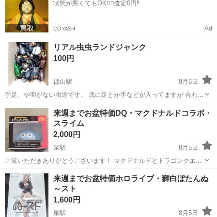
状態が悪くてもOK🙆‍♀️査定0円‼️
圧制御機器（シリンダ、バルブ...
Ad
COYASH
リアル虫虫ランドジャンク
100円
郡山駅
8月6日
手足、や羽がない虫達です。 底に足とか手などが入ってますが 合わせ
て合うか分かりませんのでジャンクです。 引渡し出来る方でお願いし
福島
郡山市
郡山駅
フィギュア
来週までお盆特価DQ・マクドナルドコラボ・
ます｡3Nでお願いします｡
スライム
2,000円
泉駅
8月5日
ご覧いただきありがとうございます！ マクドナルドとドラゴンクエス
トのコラボで誕生した、スライムのフィギュアになります！ マトリョ
福島
いわき市
泉駅
フィギュア
スライム
来週までお盆特価ホロライブ・獅白ぼたんぬ
ーシカみたいに、中にはマクドナルドのキャラクターのスライムが入
～スト
ってます。 並べて飾ってもよし、そ...
1,600円
泉駅
8月5日