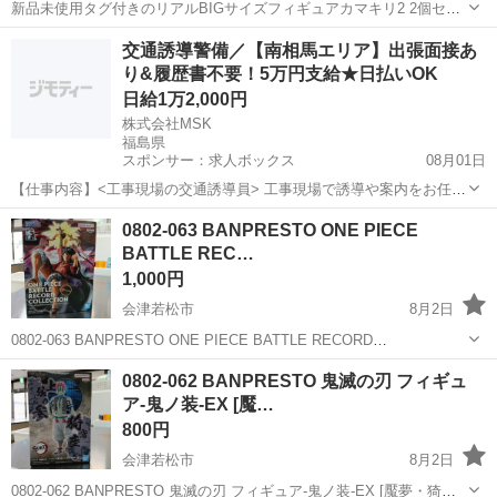
新品未使用タグ付きのリアルBIGサイズフィギュアカマキリ2 2個セッ
ト プライズ品です 足の向きが同じではありません 大きさは33㎝程で
福島
いわき市
四ツ倉駅
フィギュア
カマキリ
交通誘導警備／【南相馬エリア】出張面接あ
す カマキリ好きなお子さまやインテリアに欲しい方に
り&履歴書不要！5万円支給★日払いOK
日給1万2,000円
株式会社MSK
福島県
スポンサー：求人ボックス
08月01日
【仕事内容】<工事現場の交通誘導員> 工事現場で誘導や案内をお任せ
します! 〈具体的な仕事内容〉 ・出入車両や周囲を利用する歩行者の
アルバイト・パート
0802-063 BANPRESTO ONE PIECE
誘導 事故やトラブルを未然に防ぎ、歩行者と車両の安全を守ります!
BATTLE REC…
暑さ対策もバッチリ! 暑い夏でも...
1,000円
会津若松市
8月2日
0802-063 BANPRESTO ONE PIECE BATTLE RECORD
COLLECTION-MONKEY.D.LUFFY II-SPECIAL フィギュア 【状態】
福島
会津若松市
フィギュア
現地
0802-062 BANPRESTO 鬼滅の刃 フィギュ
・使用頻度の少ない美品です ...
ア-鬼ノ装-EX [魘…
800円
会津若松市
8月2日
0802-062 BANPRESTO 鬼滅の刃 フィギュア-鬼ノ装-EX [魘夢・猗窩