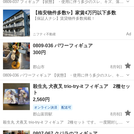
0809-037 フィギュア 【状態】 ・使用に伴う多少のスレ、キズ、落と
しきれない汚れなどございます ・詳細は現地でご確認ください ・お値
福島
郡山市
フィギュア
現地
【格安物件多数✨】家賃4万円以下多数
引きは出来かねますのでご了承願います ※中古品のため、状態につい
【保証人ナシ】賃貸物件多数掲載！
て...
Ad
ニフティ不動産
0809-036 パワーフィギュア
300円
郡山市
8月9日
0809-036 パワーフィギュア 【状態】 ・使用に伴う多少のスレ、キ
ズ、落としきれない汚れなどございます ・詳細は現地でご確認くださ
福島
郡山市
フィギュア
現地
殺生丸 犬夜叉 trio-try-it フィギュア 2種セッ
い ・お値引きは出来かねますのでご了承願います ※中古品のため、状
ト
態に...
2,560円
オンライン決済
配送可
郡山富田駅
8月8日
殺生丸 犬夜叉 trio-try-it フィギュア 2種セット です。 一度開封して
おります。
福島
郡山市
郡山富田駅
フィギュア
0807-067 クジラのフィギュア