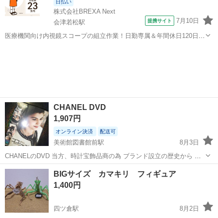
日払い
株式会社BREXA Next
7月10日
提携サイト
会津若松駅
医療機関向け内視鏡スコープの組立作業！日勤専属＆年間休日120日
★◎20代～40代の男女活躍中！送迎あり！マイカー通勤OK◎無料駐車
福島
会津若松市
会津若松駅
その他
場あり★日払いあり◎空調完備で快適作業！《福島県会津若松市》 人
気の工場のお仕事 ◇医療機...
CHANEL DVD
1,907円
オンライン決済
配送可
美術館図書館前駅
8月3日
CHANELのDVD 当方、時計宝飾品商の為 ブランド設立の歴史から 勉
強しないとなので購入しましたが 忙しくて一度も見れませんでした
福島
福島市
美術館図書館前駅
フィギュア
BIGサイズ カマキリ フィギュア
CHANELが好きなかたにお譲り致します 私は生まれつき貧乏だったた
1,400円
め、同じ境遇の ガ...
四ツ倉駅
8月2日