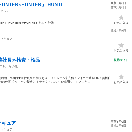
更新8月6日
TER×HUNTER」 HUNTI...
作成8月6日
ィギュア
」 HUNTING ARCHIVES キルア 神速
お気に入り
作成8月6日
闇
フィギュア
お気に入り
遣社員≫検査・検品
提携サイト
口駅
その他
時給1,500円★正社員登用制度あり！ワンルーム寮完備！マイカー通勤OK！無料駐
お仕事 ◇タイヤの製造◇ トラック・バス・RV車用を中心とした...
お気に入り
更新8月6日
ィギュア
作成8月6日
フィギュア