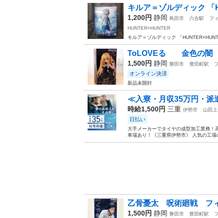
キルア＝ゾルディック 「HUN
1,200円
静岡
島田市
六合駅
フ
HUNTER×HUNTER
キルア＝ゾルディック 「HUNTER×HUNTER
ToLOVEる 金色の
1,500円
静岡
磐田市
豊田町駅
オンライン決済
新品未開封
≪入寮・月収35万円・派
時給1,500円
三重
伊勢市
山田上
日払い
大手メーカーでタイヤの成型加工業務！高
車場あり！《三重県伊勢市》 人気の工場の
乙骨憂太 呪術廻戦 フ
1,500円
静岡
磐田市
豊田町駅