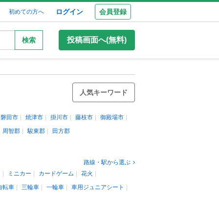
ログイン
会員登録
初めての方へ
投稿画面へ(無料)
検索
人気キーワード
磐田市
焼津市
掛川市
藤枝市
御殿場市
周智郡
駿東郡
田方郡
路線・駅から選ぶ
ン
ミニカー
カードゲーム
花火
自転車
三輪車
一輪車
車用ジュニアシート