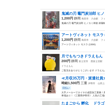
鬼滅の刃 竈門炭治郎 ヒノ
1,200円
静岡
島田市
六合駅
フ
鬼滅の刃 竈門炭治郎 ヒノカミ神楽 斜陽
アートヴィネット モスラ (1
1,200円
静岡
島田市
六合駅
フ
アートヴィネット モスラ (1996)
月でもちつきドラえもん
200円
静岡
富士宮市
西富士宮駅
ドラえもん
ご覧頂きありがとうございます ドラえも
≪月収35万円・派遣社員
時給1,500円
三重
伊勢市
山田上
日払い
大手メーカーでタイヤの成型加工業務！高
車場あり！《三重県伊勢市》 人気の工場の
たまごから 孵化 ドラ