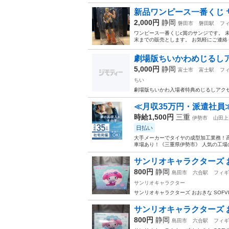
新品ワンピース一番くじ 
2,000円
静岡
磐田市
磐田駅
フ
ワンピース一番くじc賞のサンジです。 
末までの販売とします。 お気軽にご連絡くだ
劇場版ちいかわめじるし
5,000円
静岡
富士市
富士駅
フ
ちい
劇場版ちいかわ入場者特典めじるしアク
≪月収35万円・派遣社員
時給1,500円
三重
伊勢市
山田上
日払い
大手メーカーでタイヤの成型加工業務！高
車場あり！《三重県伊勢市》 人気の工場の
サンリオキャラクターズ おお
800円
静岡
島田市
六合駅
フィギ
サンリオキャラクター
サンリオキャラクターズ おおきな SOFVI
サンリオキャラクターズ おお
800円
静岡
島田市
六合駅
フィギ