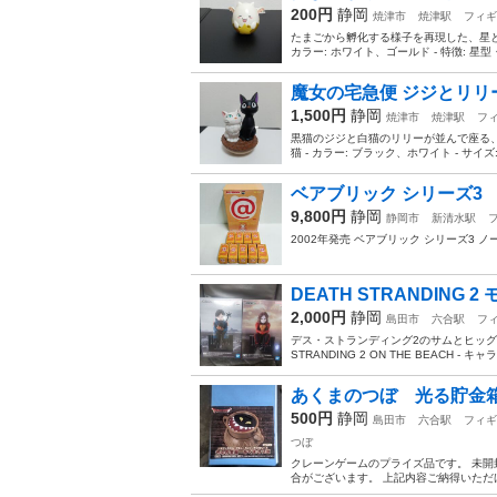
200円
静岡
焼津市
焼津駅
フィギ
たまごから孵化する様子を再現した、星とハ
カラー: ホワイト、ゴールド - 特徴: 星型
魔女の宅急便 ジジとリリ
1,500円
静岡
焼津市
焼津駅
フ
黒猫のジジと白猫のリリーが並んで座る、愛
猫 - カラー: ブラック、ホワイト - サイズ
ベアブリック シリーズ3
9,800円
静岡
静岡市
新清水駅
2002年発売 ベアブリック シリーズ3
DEATH STRANDING 
2,000円
静岡
島田市
六合駅
フ
デス・ストランディング2のサムとヒッグス
STRANDING 2 ON THE BEACH - キ
あくまのつぼ 光る貯金箱
500円
静岡
島田市
六合駅
フィギ
つぼ
クレーンゲームのプライズ品です。 未開
合がございます。 上記内容ご納得いただ