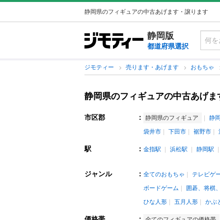
静岡県のフィギュアの中古あげます・譲ります
静岡版
都道府県選択
ジモティー
売ります・あげます
おもちゃ
静岡県のフィギュアの中古あげま
市区郡
：
静岡県のフィギュア
静
袋井市
下田市
裾野市
駅
：
金指駅
浜松駅
静岡駅
ジャンル
：
全てのおもちゃ
テレビゲ
ボードゲーム
囲碁、将棋
ひな人形
五月人形
かぶ
価格帯
：
全てのフィギュアの価格帯