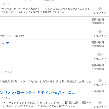
フィギュア
sta マーシャル・D・ティーチ（黒ひげ）フィギュア ご覧いただきありがとうございま
フィギュアです。 コレクション整理のため出品いたします...
お気に入り
更新8月8日
作成8月8日
素材です。 縦9.5cm
お気に入り
更新8月8日
ギュア
作成8月8日
2
お気に入り
更新8月8日
作成8月8日
フィギュア
ん 映画入場特典 ストラップ 3点セット 自宅付近まで引き取り可能な方にお願いしま
お気に入り
作成8月8日
リオ ハローキティ キティいっぱい！コ...
フィギュア
リオ ハローキティ キティいっぱい！コレクションボックス 【商品の状態】 新品・未
す。 缶の中にハローキティのフィギュア1体とラムネ1粒が入って...
お気に入り