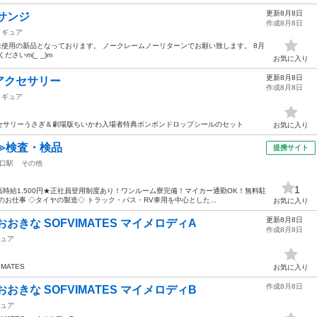
更新8月8日
サンジ
作成8月8日
ィギュア
未使用の新品となっております。 ノークレームノーリターンでお願い致します。 8月
さいm(_ _)m
お気に入り
更新8月8日
アクセサリー
作成8月8日
ィギュア
セサリーうさぎ＆劇場版ちいかわ入場者特典ボンボンドロップシールのセット
お気に入り
≫検査・検品
提携サイト
口駅
その他
1
時給1,500円★正社員登用制度あり！ワンルーム寮完備！マイカー通勤OK！無料駐
お仕事 ◇タイヤの製造◇ トラック・バス・RV車用を中心とした...
お気に入り
更新8月8日
きな SOFVIMATES マイメロディA
作成8月8日
ュア
MATES
お気に入り
作成8月8日
きな SOFVIMATES マイメロディB
ュア