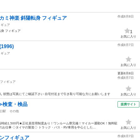
作成8月8日
カミ神楽 斜陽転身 フィギュア
ィギュア
転身 フィギュア
1
お気に入り
作成8月7日
996)
ィギュア
お気に入り
更新8月8日
作成8月7日
フィギュア
ん 状態は写真にてご確認下さい 自宅付近まで引き取り可能な方にお願いします
お気に入り
≫検査・検品
提携サイト
口駅
その他
時給1,500円★正社員登用制度あり！ワンルーム寮完備！マイカー通勤OK！無料駐
お仕事 ◇タイヤの製造◇ トラック・バス・RV車用を中心とした...
お気に入り
作成8月7日
ゴンフィギュア