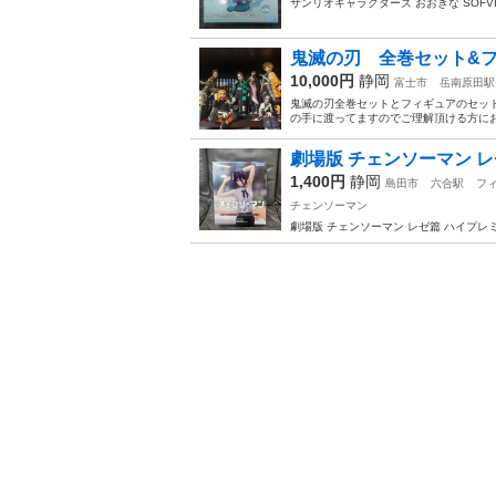
サンリオキャラクターズ おおきな SOFVI
鬼滅の刃 全巻セット&
10,000円
静岡
富士市
岳南原田駅
鬼滅の刃全巻セットとフィギュアのセット
の手に渡ってますのでご理解頂ける方に
劇場版 チェンソーマン 
1,400円
静岡
島田市
六合駅
フ
チェンソーマン
劇場版 チェンソーマン レゼ篇 ハイプレ