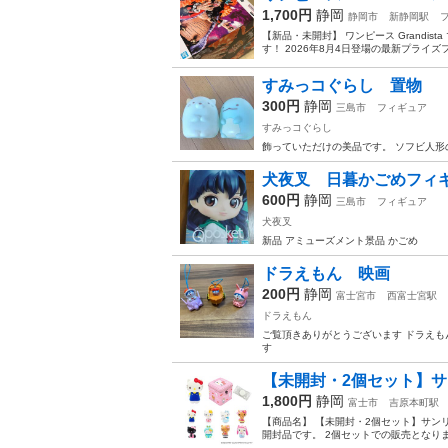
1,700円
静岡
静岡市
新静岡駅
【新品・未開封】 ワンピース Grandi
す！ 2026年8月4日登場の最新プライズ
すみっコぐらし 置物
300円
静岡
三島市
フィギュア
すみっコぐらし
飾っていただけの美品です。 ソフビ人形の
犬夜叉 日暮かごめフィ
600円
静岡
三島市
フィギュア
犬夜叉
新品 アミューズメント景品 かごめ
ドラえもん 映画
200円
静岡
富士宮市
西富士宮駅
ドラえもん
ご覧頂きありがとうございます ドラえも
す
【未開封・2個セット】サン
1,800円
静岡
富士市
吉原本町駅
【商品名】 【未開封・2個セット】サン
開封品です。 2個セットでの販売となりま