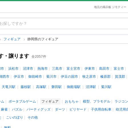
地元の掲示板 ジモティー
フィギュア
静岡県のフィギュア
す・譲ります
全2057件
岡市
浜松市
沼津市
熱海市
三島市
富士宮市
伊東市
島田市
富士市
湖西市
伊豆市
御前崎市
菊川市
伊豆の国市
牧之原市
榛原郡
賀茂郡
天竜川駅
藤枝駅
高塚駅
磐田駅
御殿場駅
沼津駅
菊川駅
ーム
ポータブルゲーム
フィギュア
おもちゃ
模型、プラモデル
ラジコ
、麻雀
パズル
パーティグッズ
ダーツ
ビリヤード
子供用自転車
幼児用
と
こいのぼり
その他
無料