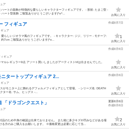
ュア
ートの装飾が特徴的な愛らしいキャラクターフィギュアです。 - 形状: たまご型 -
・ハート型装飾 ご観覧ありがとうございます(^o^...
お気に入り
作成8月7日
ー フィギュア
ィギュア
らしいジオラマ風のフィギュアです。 - キャラクター: ジジ、リリー - モチーフ:
1
: 約7cm ご観覧ありがとうございます(^o...
お気に入り
作成8月6日
フィギュア
 ノーマルレギュラー9点 アソート買いしましたがアーティストhfは出ませんでした。
お気に入り
作成8月6日
2 モニタートップフィギュア 2...
ィギュア
がモニター上に飾れるデフォルメフィギュアとして登場。 - シリーズ名: DEATH
ャラクター名: サム、ヒッグス -...
お気に入り
更新8月6日
 「ドラゴンクエスト」
作成8月6日
ュア
2
封品のため中身の確認は出来ておりません。 また箱に多少キズや凹みなどがある場
ける方のみご購入をお願いします。 ※価格変更は必要に応じて当...
お気に入り