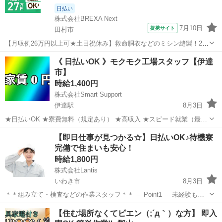
日払い
株式会社BREXA Next
7月10日
提携サイト
田村市
【月収例26万円以上可★土日祝休み】救命胴衣などのミシン縫製！20
代～50代の男女大活躍中★日払い制度あり！マイカー通勤OK＆無料駐
福島
田村市
その他
《 日払いOK 》モクモク工場スタッフ【伊達
車場完備！食堂利用可★交通費支給◎《福島県田村市》 人気の工場の
市】
お仕事 ◇救命胴衣などのミ...
時給1,400円
株式会社Smart Support
伊達駅
8月3日
★日払いOK ★寮費無料（規定あり） ★高収入 ★スピード就業（最短
翌日） ■ お仕事例 ・半導体部品のマシンオペレーター ・自動車の組
福島
伊達市
伊達駅
工場
スタッフ
【即日仕事が見つかる☆】日払いOK♪待機寮
立や部品の加工 ・電子部品の検査 ・化粧品の梱包や仕分け ...
完備で住まいも安心！
時給1,800円
株式会社Lantis
いわき市
8月3日
＊＊組み立て・検査などの作業スタッフ＊＊ --- Point1 --- 未経験も就
業OK！ 工場未経験でもご安心ください！！ 先輩スタッフがイチから
福島
いわき市
工場
スタッフ
【住む場所なくてピエン（;´д｀）な方】 即入
丁寧にサポート！ 未経験からスタートした方も多数活躍しています