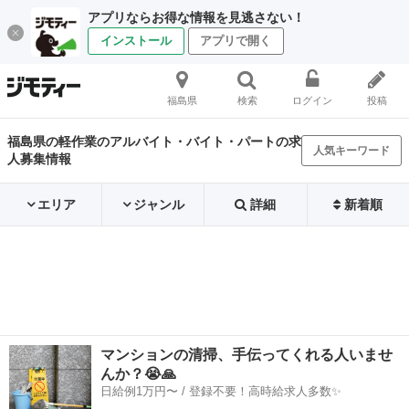
アプリならお得な情報を見逃さない！
インストール
アプリで開く
福島県
検索
ログイン
投稿
福島県の軽作業のアルバイト・バイト・パートの求
人気キーワード
人募集情報
エリア
ジャンル
詳細
新着順
マンションの清掃、手伝ってくれる人いませ
んか？😭🙏
日給例1万円〜 / 登録不要！高時給求人多数✨