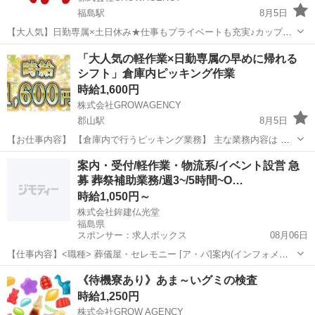
福島駅
8月5日
【大人気】日勤専属×土日休み★仕事もプライベートも充実♪カップル
入寮OK！日払い＆週払いOK★赴任交通費支給★ 【残業ほぼナシ！】
福島
福島市
福島駅
工場
カップル
「大人気の軽作業×日勤専属の早めに帰れる
残業がほぼないので毎日定時退社が実現！ さらに日勤なので毎日明る
シフト」倉庫内ピッキング作業
い時間に帰れますよ...
時給1,600円
株式会社GROWAGENCY
郡山駅
8月5日
【お仕事内容】 【倉庫内で行うピッキング業務】 主な業務内容は ・
指定場所へ荷物を運ぶだけ ・ハンディを使用した番号照会 上記作業を
福島
郡山市
郡山駅
工場
時給
案内・受付/軽作業・物流系/イベント設営 急
お願いいたします！ 難しい業務は一切ないので 未経験の方で...
募 葬祭補助業務/週3~/5時間~O…
時給1,050円～
株式会社鉾建仏光堂
福島県
スポンサー：求人ボックス
08月06日
【仕事内容】<職種> 葬儀屋・セレモニー [ア・パ]案内(インフォメー
ション/レセプション)・フロント、軽作業・物流その他、イベント会場
アルバイト・パート
《待機寮あり》あま～いグミの検査
設営 <雇用形態> アルバイト・パート <給与> [ア・パ]時給1,050円～
時給1,250円
給与例 時給1...
株式会社GROW AGENCY