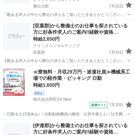
東白川郡
7月31日
『数ある求人の中から弊社の求人をご覧いただきありがとうございま
す!!』 全国に様々な求人を5万件以上取り扱っておりご希望条件やご状
福島
東白川郡
工場
スタッフ
[双葉郡]から整備士のお仕事を探されている
況に応じてマッチしそうな求人をご案内いたします!! 応募前に相談だ
方に好条件求人のご案内!!経験や資格…
けしてみたい方やどんな求...
時給2,650円
クイックコンサルティング
双葉郡
7月31日
【数ある求人の中から弊社の求人をご覧いただきありがとうございま
す!!】 全国に様々な求人を5万件以上取り扱っておりご希望条件やご状
福島
双葉郡
工場
スタッフ
≪寮無料・月収29万円・派遣社員≫機械系工
況に応じてマッチしそうな求人をご案内いたします!! 応募前に相談だ
場での軽作業・ピッキング 日勤
けしてみたい方やどんな求...
時給1,600円
日払い
株式会社BREXA Next
7月10日
提携サイト
＜日勤＆土日祝休み♪＞自動制御機器の梱包・出荷作業など／社宅費無
料！家賃ゼロ円で新生活スタート★／月収例29万円◎／未経験OK！／
福島
その他
[伊達郡]から整備士のお仕事を探されている
20～40代男女活躍中 自動制御機器の梱包・入出荷など 空気圧機器や
方に好条件求人のご案内!!経験や資格…
温調機器製品・部品の梱包...