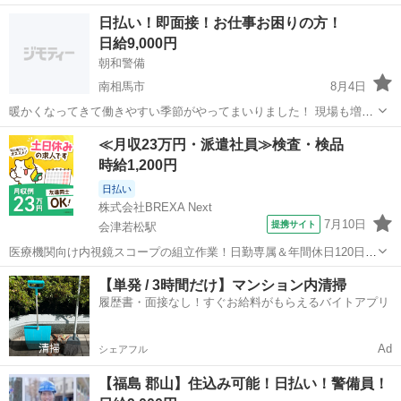
業OK！ 工場未経験でもご安心ください！！ 先輩スタッフがイチから
福島
双葉郡
工場
スタッフ
日払い！即面接！お仕事お困りの方！
丁寧にサポート！ 未経験からスタートした方も多数活躍しています
日給9,000円
☆...
朝和警備
南相馬市
8月4日
暖かくなってきて働きやすい季節がやってまいりました！ 現場も増
え、人が足りません。。。 職歴性別年齢問いません！ぜひお力をお貸
福島
南相馬市
軽作業
水道
≪月収23万円・派遣社員≫検査・検品
しください！ ［事務所住所］ 〒975-0027 福島県南相馬市原町区上北
時給1,200円
高平字高松337-...
日払い
株式会社BREXA Next
7月10日
提携サイト
会津若松駅
医療機関向け内視鏡スコープの組立作業！日勤専属＆年間休日120日
★◎20代～40代の男女活躍中！送迎あり！マイカー通勤OK◎無料駐車
福島
会津若松市
会津若松駅
その他
【単発 / 3時間だけ】マンション内清掃
場あり★日払いあり◎空調完備で快適作業！《福島県会津若松市》 人
履歴書・面接なし！すぐお給料がもらえるバイトアプリ
気の工場のお仕事 ◇医療機...
Ad
シェアフル
【福島 郡山】住込み可能！日払い！警備員！