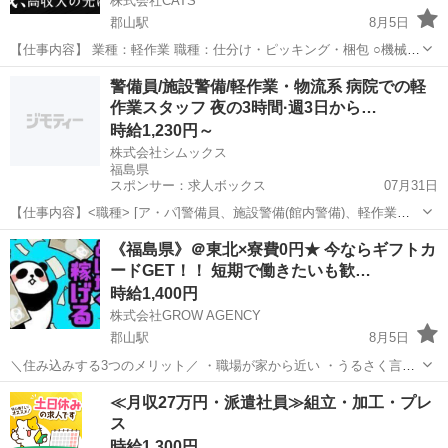
株式会社CATS
郡山駅
8月5日
【仕事内容】 業種：軽作業 職種：仕分け・ピッキング・梱包 ○機械部
品の仕分け、運搬、組み立て、加工OP、検査、梱包をお任せします◎
福島
郡山市
郡山駅
工場
スタッフ
警備員/施設警備/軽作業・物流系 病院での軽
マニュアルがあるからすぐに覚えられちゃう！ 扱う部品の重さ
作業スタッフ 夜の3時間·週3日から…
は。。。...
時給1,230円～
株式会社シムックス
福島県
スポンサー：求人ボックス
07月31日
【仕事内容】<職種> [ア・パ]警備員、施設警備(館内警備)、軽作業・
物流その他 <雇用形態> アルバイト・パート <給与> [ア・パ]時給
アルバイト・パート
《福島県》＠東北×寮費0円★ 今ならギフトカ
1,230円～ 交通費:一部支給 時給:1230円 交通費別途支給 昇給制度あり
ードGET！！ 短期で働きたいも歓…
深夜手当...
時給1,400円
株式会社GROW AGENCY
郡山駅
8月5日
＼住み込みする3つのメリット／ ・職場が家から近い ・うるさく言っ
てくる親がいない快適空間 ・なんといっても無料で住める 今だけ限
福島
郡山市
郡山駅
工場
時給
≪月収27万円・派遣社員≫組立・加工・プレ
定！ 住み込み応援キャンペーン開催中+.ｄ(･∀・*)♪ﾟ+.ﾟ ...
ス
時給1,300円