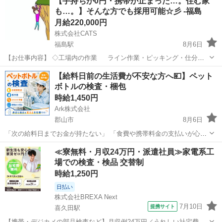
【手持ちが0円・携帯が止まった…。住む家
も…。】そんな方でも採用可能☆彡 -福島
月給220,000円
株式会社CATS
福島駅
8月6日
【お仕事内容】 ◇工場内の作業 ライン作業・ピッキング・仕分
け・梱包・シール貼りなど 機械部品の仕分け、運搬、組み立て、加工
福島
福島市
福島駅
仕分け
ライン
【給料日前の生活費が不安な方へ💴】ペット
OP、検査、梱包など 未経験の方でも出来るお仕事です！ 【★最強の
ボトルの検査・梱包
求人★】 ★携...
時給1,450円
Ark株式会社
郡山市
8月6日
「次の給料日までお金が持たない」 「食費や携帯料金の支払いが心
配」 入社後に利用できる給与前払い制度があります。 🔧仕事内容 飲
福島
郡山市
工場
給料日
≪寮無料・月収24万円・派遣社員≫家電系工
料用ペットボトルを検査・梱包します。 ・へこみや汚れの確認 ・ラベ
場での検査・検品 交替制
ルのズ...
時給1,250円
日払い
株式会社BREXA Next
7月10日
提携サイト
喜久田駅
【携帯・デジカメの部品検査など】月収例24万円／うれしい社宅費無