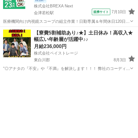
株式会社BREXA Next
7月10日
提携サイト
会津若松駅
医療機関向け内視鏡スコープの組立作業！日勤専属＆年間休日120日
★◎20代～40代の男女活躍中！送迎あり！マイカー通勤OK◎無料駐車
福島
会津若松市
会津若松駅
その他
【寮費5割補助あり♪★】土日休み！高収入★
場あり★日払いあり◎空調完備で快適作業！《福島県会津若松市》 人
幅広い年齢層が活躍中♪♪
気の工場のお仕事 ◇医療機...
月給236,000円
株式会社ペイストレージ
東白川郡
8月3日
"◎アナタの『不安』や『不満』を解決します！！！ 弊社のコーディネ
ーターが一人一人に徹底的に寄り添い一緒に解決していきます☆ お金
福島
東白川郡
軽作業
時給
が『無い』 仕事が『無い』 住む家が『無い』 携帯が『無い』 ☆弊社
独自の支援サー...