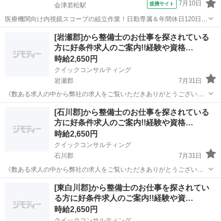
7月10日
提携サイト
会津若松駅
医療機関向け内視鏡スコープの組立作業！日勤専属＆年間休日120日
★◎20代～40代の男女活躍中！送迎あり！マイカー通勤OK◎無料駐車
福島
会津若松市
会津若松駅
その他
[岩瀬郡]から整備士のお仕事を探されている
場あり★日払いあり◎空調完備で快適作業！《福島県会津若松市》 人
方に好条件求人のご案内!!経験や資格…
気の工場のお仕事 ◇医療機...
時給2,650円
クイックコンサルティング
岩瀬郡
7月31日
《数ある求人の中から弊社の求人をご覧いただきありがとうございま
す!!》 全国に様々な求人を5万件以上取り扱っておりご希望条件やご状
福島
岩瀬郡
工場
スタッフ
[石川郡]から整備士のお仕事を探されている
況に応じてマッチしそうな求人をご案内いたします!! 応募前に相談だ
方に好条件求人のご案内!!経験や資格…
けしてみたい方やどんな求...
時給2,650円
クイックコンサルティング
石川郡
7月31日
《数ある求人の中から弊社の求人をご覧いただきありがとうございま
す!!》 全国に様々な求人を5万件以上取り扱っておりご希望条件やご状
福島
石川郡
工場
スタッフ
[東白川郡]から整備士のお仕事を探されてい
況に応じてマッチしそうな求人をご案内いたします!! 応募前に相談だ
る方に好条件求人のご案内!!経験や資…
けしてみたい方やどんな求...
時給2,650円
クイックコンサルティング