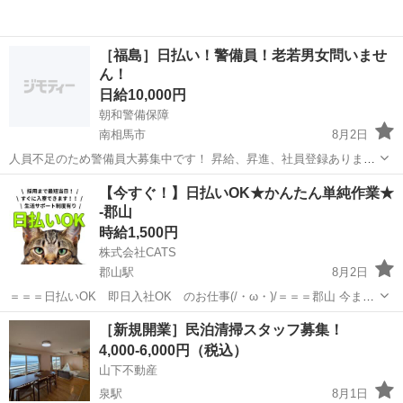
［福島］日払い！警備員！老若男女問いませ
ん！
日給10,000円
朝和警備保障
南相馬市
8月2日
人員不足のため警備員大募集中です！ 昇給、昇進、社員登録ありま
す！ 長期、短期、住込み、なんでも対応いたします。 ご気軽にご連絡
福島
南相馬市
軽作業
人員不足
【今すぐ！】日払いOK★かんたん単純作業★
下さい！ ［事務所住所］ 〒975-0027 福島県南相馬市原町区上北高平
-郡山
字高松337-...
時給1,500円
株式会社CATS
郡山駅
8月2日
＝＝＝日払いOK 即日入社OK のお仕事(/・ω・)/＝＝＝郡山 今ま
で、採用不採用の結果が出るのが遅くて困っている… →採用まで最短
福島
郡山市
郡山駅
軽作業
時給
［新規開業］民泊清掃スタッフ募集！
当日案内！ 所持金が無くてそれでは難しいと断られてしまった… →所
4,000-6,000円（税込）
持金が無...
山下不動産
泉駅
8月1日