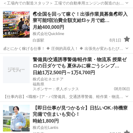
＜工場内での製造スタッフ＞ 工場での自動車用エンジンの製造のお仕
事です！ 工場未経験の方も大歓迎！ 安定の月給制でしっかり稼げるお
福島
いわき市
工場
給料
🌏全国を回って稼ぐ！出張作業員募集🌏即入
仕事！ ＜こんな作業をお願いします＞ ・電動ドライバー等を使用し...
寮可能❗️宿泊費全額支給❗️3ヶ月で総…
月給400,000円
株式会社Quickline
白坂駅
8月1日
💰とにかく稼げる仕事！ 🔶 圧倒的高収入！ 🔶 出張先が変わるたび
【10万円以上】支給！ 🔶 宿泊費・交通費すべて会社負担！ 🔶 未経験
福島
福島市
白坂駅
工場
出張先
警備員/交通誘導警備/軽作業・物流系 授業ゼ
OK（8割が未経験スタート） 🔶 数ヶ月だけの短期もOK！ 🏭仕事内容
ロの日ダケでも 夏休みに稼ごうシンプ…
...
日給1万2,500円～1万4,700円
株式会社ネエチア
福島県
スポンサー：求人ボックス
08月06日
【仕事内容】<職種> [ア・パ]警備員、交通誘導警備、軽作業・物流そ
の他 <雇用形態> アルバイト・パート <給与> [ア・パ]日給12,500円～
アルバイト・パート
【即日仕事が見つかる☆】日払いOK♪待機寮
14,700円 日勤:12,500円 夜勤:14,700円 一部日払いOK 1勤務...
完備で住まいも安心！
時給1,800円
株式会社Lantis