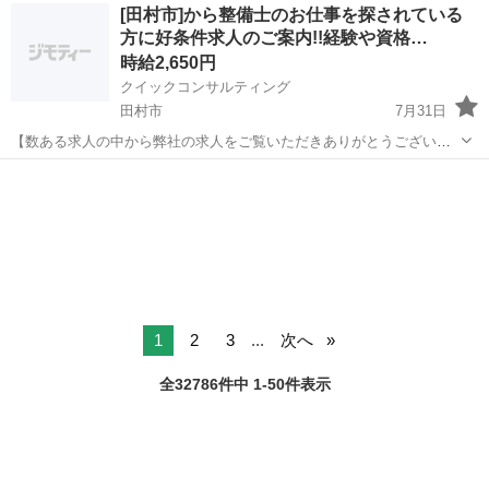
福島
南相馬市
工場
スタッフ
[田村市]から整備士のお仕事を探されている
況に応じてマッチしそうな求人をご案内いたします!! 応募前に相談だ
方に好条件求人のご案内!!経験や資格…
けしてみたい方やどんな求...
時給2,650円
クイックコンサルティング
田村市
7月31日
【数ある求人の中から弊社の求人をご覧いただきありがとうございま
す!!】 全国に様々な求人を5万件以上取り扱っておりご希望条件やご状
福島
田村市
工場
スタッフ
況に応じてマッチしそうな求人をご案内いたします!! 応募前に相談だ
けしてみたい方やどんな求...
1
2
3
...
次へ
全32786件中 1-50件表示