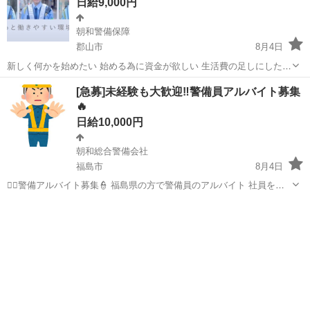
日給9,000円
朝和警備保障
郡山市
8月4日
新しく何かを始めたい 始める為に資金が欲しい 生活費の足しにしたい
貯金をしたい 色々な事情でお金を稼ぎたい方！ お金に困ったら相談し
福島
郡山市
警備員
水道
[急募]未経験も大歓迎‼️警備員アルバイト募集
てください！ 郡山市での勤務可能な方募集してます。 簡単な警備作業
🔥
なのでどなたにもおすす...
日給10,000円
朝和総合警備会社
福島市
8月4日
👮‍♂️警備アルバイト募集👮 福島県の方で警備員のアルバイト 社員を募
集してます！！ 男女問わず容姿も問いません 気軽にご連絡くださ
福島
福島市
軽作業
短期
い！！ •日払い10000円 ・夜勤12000円 ・月給180.000以上 ・社保、宿
舎...