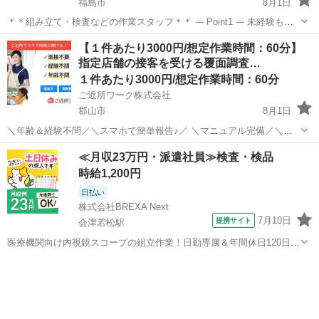
福島市
8月1日
＊＊組み立て・検査などの作業スタッフ＊＊ --- Point1 --- 未経験も就
業OK！ 工場未経験でもご安心ください！！ 先輩スタッフがイチから
福島
福島市
工場
スタッフ
【１件あたり3000円/想定作業時間：60分】
丁寧にサポート！ 未経験からスタートした方も多数活躍しています
指定店舗の接客を受ける覆面調査…
☆...
１件あたり3000円/想定作業時間：60分
ご近所ワーク株式会社
郡山市
8月1日
＼年齢＆経験不問／＼スマホで簡単報告♪／ ＼マニュアル完備／＼ス
キマ時間のお小遣い稼ぎにぴったり／ ※業務委託なので履歴書不要で
福島
郡山市
その他
1件
≪月収23万円・派遣社員≫検査・検品
す。 指定店舗の接客を受ける覆面調査のお仕事のお仕事です♪ 指定店
時給1,200円
舗へ訪問する覆面調査・報告...
日払い
株式会社BREXA Next
7月10日
提携サイト
会津若松駅
医療機関向け内視鏡スコープの組立作業！日勤専属＆年間休日120日
★◎20代～40代の男女活躍中！送迎あり！マイカー通勤OK◎無料駐車
福島
会津若松市
会津若松駅
その他
場あり★日払いあり◎空調完備で快適作業！《福島県会津若松市》 人
気の工場のお仕事 ◇医療機...