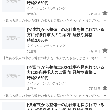
時給2,650円
クイックコンサルティング
伊達郡
7月31日
《数ある求人の中から弊社の求人をご覧いただきありがとうございま
す!!》 全国に様々な求人を5万件以上取り扱っておりご希望条件やご状
福島
伊達郡
工場
スタッフ
[安達郡]から整備士のお仕事を探されている
況に応じてマッチしそうな求人をご案内いたします!! 応募前に相談だ
方に好条件求人のご案内!!経験や資格…
けしてみたい方やどんな求...
時給2,650円
クイックコンサルティング
安達郡
7月31日
【数ある求人の中から弊社の求人をご覧いただきありがとうございま
す!!】 全国に様々な求人を5万件以上取り扱っておりご希望条件やご状
福島
安達郡
工場
スタッフ
[本宮市]から整備士のお仕事を探されている
況に応じてマッチしそうな求人をご案内いたします!! 応募前に相談だ
方に好条件求人のご案内!!経験や資格…
けしてみたい方やどんな求...
時給2,650円
クイックコンサルティング
本宮市
7月31日
《数ある求人の中から弊社の求人をご覧いただきありがとうございま
す!!》 全国に様々な求人を5万件以上取り扱っておりご希望条件やご状
福島
本宮市
工場
[伊達市]から整備士のお仕事を探されている
況に応じてマッチしそうな求人をご案内いたします!! 応募前に相談だ
方に好条件求人のご案内!!経験や資格…