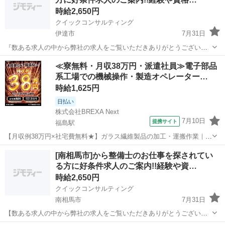
けしてみたい方やどんな求...
時給2,650円
クイックコンサルティング
伊達市
7月31日
『数ある求人の中から弊社の求人をご覧いただきありがとうございま
す!!』 全国に様々な求人を5万件以上取り扱っておりご希望条件やご状
福島
伊達市
工場
スタッフ
≪寮無料・月収38万円・派遣社員≫電子部品
況に応じてマッチしそうな求人をご案内いたします!! 応募前に相談だ
系工場での機械操作・製造オペレーター…
けしてみたい方やどんな求...
時給1,625円
日払い
株式会社BREXA Next
7月10日
提携サイト
福島駅
【月収例38万円×社宅費無料★】ガラス繊維製品の加工・運搬作業｜未
経験からガッツリ稼げる☆｜期間限定★社宅費ゼロ円｜日払いOK◎ス
福島
福島市
福島駅
その他
[南相馬市]から整備士のお仕事を探されてい
マホでカンタン申請！＜20〜40代男性活躍中＞ ガラス繊維製品の製造
る方に好条件求人のご案内!!経験や資…
【業務詳細】 ■ガラス...
時給2,650円
クイックコンサルティング
南相馬市
7月31日
【数ある求人の中から弊社の求人をご覧いただきありがとうございま
す!!】 全国に様々な求人を5万件以上取り扱っておりご希望条件やご状