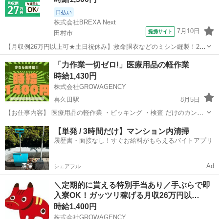
日払い
株式会社BREXA Next
7月10日
提携サイト
田村市
【月収例26万円以上可★土日祝休み】救命胴衣などのミシン縫製！20
代～50代の男女大活躍中★日払い制度あり！マイカー通勤OK＆無料駐
福島
田村市
その他
「力作業一切ゼロ!」医療用品の軽作業
車場完備！食堂利用可★交通費支給◎《福島県田村市》 人気の工場の
時給1,430円
お仕事 ◇救命胴衣などのミ...
株式会社GROWAGENCY
喜久田駅
8月5日
【お仕事内容】 医療用品の軽作業 ・ピッキング ・検査 だけのカンタ
ンお仕事！ 力作業なしなので毎日快適ワーク！ 週5日 1日8時間以上
福島
郡山市
喜久田駅
工場
時給
【単発 / 3時間だけ】マンション内清掃
09:00~17:00 ※日勤 【休日】 土日 【給...
履歴書・面接なし！すぐお給料がもらえるバイトアプリ
Ad
シェアフル
＼定期的に貰える特別手当あり／手ぶらで即
入寮OK！ガッツリ稼げる月収26万円以…
時給1,400円
株式会社GROWAGENCY