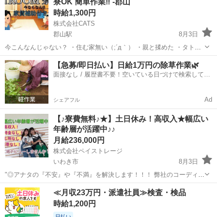
寮OK 簡単作業‼ -郡山
☆...
時給1,300円
株式会社CATS
郡山駅
8月3日
今こんなんじゃない？ ・住む家無い（;´д｀） ・親と揉めた ・タトゥ
ーで就職できない ・携帯止まりそう ・金欠過ぎてヤバい ・ネカフ
福島
郡山市
郡山駅
仕分け
住み込み
【急募/即日払い】日給1万円の除草作業🌿
ェ・ホテル・友達の家暮らしの詰みな方 ・稼ぎたい ・性別不問 ・タ
面接なし / 履歴書不要！空いている日づけで検索して即
ト...
日はたらける✨
Ad
シェアフル
【♪寮費無料♪★】土日休み！高収入★幅広い
年齢層が活躍中♪♪
月給236,000円
株式会社ペイストレージ
いわき市
8月3日
"◎アナタの『不安』や『不満』を解決します！！！ 弊社のコーディネ
ーターが一人一人に徹底的に寄り添い一緒に解決していきます☆ お金
福島
いわき市
軽作業
時給
≪月収23万円・派遣社員≫検査・検品
が『無い』 仕事が『無い』 住む家が『無い』 携帯が『無い』 ☆弊社
時給1,200円
独自の支援サー...
日払い