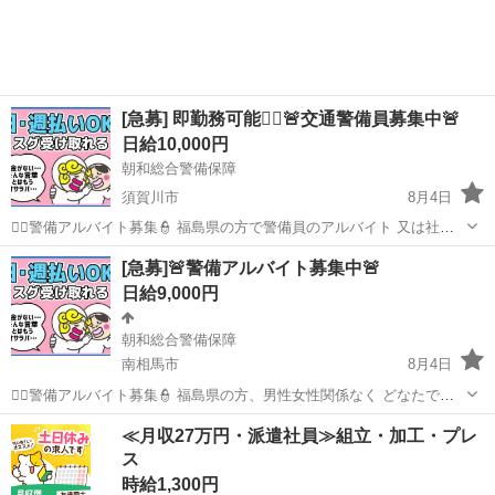
[急募] 即勤務可能👷‍♂️🚨交通警備員募集中🚨
日給10,000円
朝和総合警備保障
須賀川市
8月4日
👮‍♂️警備アルバイト募集👮 福島県の方で警備員のアルバイト 又は社員
の方を募集しています‼️ [給料形態] •日払い10000円〜 月給180.000以上
福島
須賀川市
警備員
短期
[急募]🚨警備アルバイト募集中🚨
残業手当あり(残業がある場合残業手当でます) ・夜勤 120...
日給9,000円
朝和総合警備保障
南相馬市
8月4日
👮‍♂️警備アルバイト募集👮 福島県の方、男性女性関係なく どなたでも
募集してます！！ 友人を紹介していただいた方には ご友人様の出勤日
福島
南相馬市
軽作業
短期
≪月収27万円・派遣社員≫組立・加工・プレ
数が５日を超えると 現金5000円のボーナス🎁 •日払い9000円〜 アップ
ス
あり ...
時給1,300円