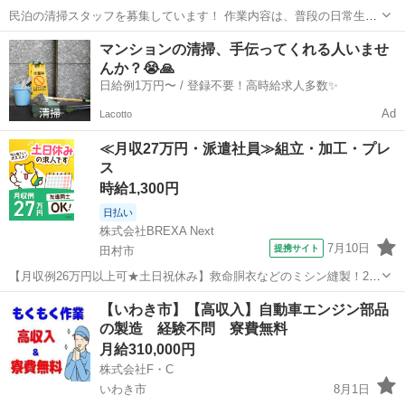
民泊の清掃スタッフを募集しています！ 作業内容は、普段の日常生活
でしている簡単なものです。 稼働は不定期となるため、平日・休日問
福島
いわき市
泉駅
清掃
スタッフ
マンションの清掃、手伝ってくれる人いませ
わずに働ける方を優先して募集しています！ 特別な技術や資格は不要
んか？😭🙏
で、どなたでもできる作業となって...
日給例1万円〜 / 登録不要！高時給求人多数✨
Ad
Lacotto
≪月収27万円・派遣社員≫組立・加工・プレ
ス
時給1,300円
日払い
株式会社BREXA Next
7月10日
提携サイト
田村市
【月収例26万円以上可★土日祝休み】救命胴衣などのミシン縫製！20
代～50代の男女大活躍中★日払い制度あり！マイカー通勤OK＆無料駐
福島
田村市
その他
【いわき市】【高収入】自動車エンジン部品
車場完備！食堂利用可★交通費支給◎《福島県田村市》 人気の工場の
の製造 経験不問 寮費無料
お仕事 ◇救命胴衣などのミ...
月給310,000円
株式会社F・C
いわき市
8月1日