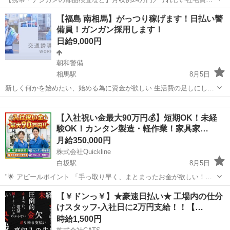
料◎／赴任旅費会社負担★ 人気の工場のお仕事 ◇携帯やデジカメ部品
福島
郡山市
喜久田駅
その他
【福島 南相馬】がっつり稼げます！日払い警
の検査やマシンオペレーター業務◇ ＊クリーンルーム内でのオシゴト
備員！ガンガン採用します！
＊ ・携帯やデジカメ用部品...
日給9,000円
朝和警備
相馬駅
8月5日
新しく何かを始めたい、始める為に資金が欲しい 生活費の足しにした
い、貯金をしたい 色々な事情でお金を稼ぎたい方！ お金に困ったら相
福島
相馬市
相馬駅
軽作業
水道
談してください！ 南相馬での勤務可能な方募集してます。 簡単な警備
【入社祝い金最大90万円💰】短期OK！未経
作業なのでどなたにもおす...
験OK！カンタン製造・軽作業！家具家…
月給350,000円
株式会社Quickline
白坂駅
8月5日
"🌟 アピールポイント 「手っ取り早く、まとまったお金が欲しい！」
「今の生活を抜け出して、すぐにでも新生活を始めたい！」 そんなあ
福島
福島市
白坂駅
工場
時給
【￥ドンっ￥】★豪速日払い★ 工場内の仕分
なたの願い、ここで叶えませんか？🤝✨ 全国2万件以上の圧倒的な求人
けスタッフ-入社日に2万円支給！！【…
数の中から、あ...
時給1,500円