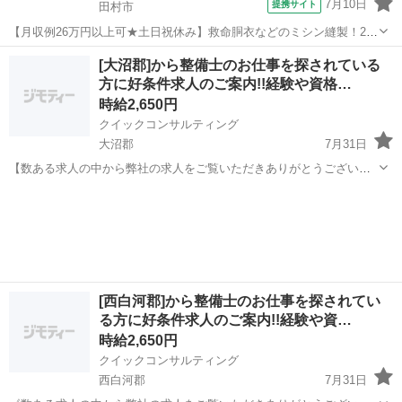
7月10日
提携サイト
田村市
【月収例26万円以上可★土日祝休み】救命胴衣などのミシン縫製！20
代～50代の男女大活躍中★日払い制度あり！マイカー通勤OK＆無料駐
福島
田村市
その他
[大沼郡]から整備士のお仕事を探されている
車場完備！食堂利用可★交通費支給◎《福島県田村市》 人気の工場の
方に好条件求人のご案内!!経験や資格…
お仕事 ◇救命胴衣などのミ...
時給2,650円
クイックコンサルティング
大沼郡
7月31日
【数ある求人の中から弊社の求人をご覧いただきありがとうございま
す!!】 全国に様々な求人を5万件以上取り扱っておりご希望条件やご状
福島
大沼郡
工場
スタッフ
況に応じてマッチしそうな求人をご案内いたします!! 応募前に相談だ
けしてみたい方やどんな求...
[西白河郡]から整備士のお仕事を探されてい
る方に好条件求人のご案内!!経験や資…
時給2,650円
クイックコンサルティング
西白河郡
7月31日