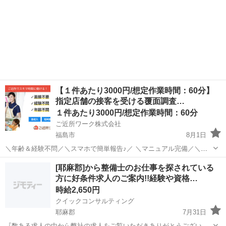
【１件あたり3000円/想定作業時間：60分】
指定店舗の接客を受ける覆面調査…
１件あたり3000円/想定作業時間：60分
ご近所ワーク株式会社
福島市
8月1日
＼年齢＆経験不問／＼スマホで簡単報告♪／ ＼マニュアル完備／＼ス
キマ時間のお小遣い稼ぎにぴったり／ ※業務委託なので履歴書不要で
福島
福島市
その他
[耶麻郡]から整備士のお仕事を探されている
す。 指定店舗の接客を受ける覆面調査のお仕事のお仕事です♪ 指定店
方に好条件求人のご案内!!経験や資格…
舗へ訪問する覆面調査・報告...
時給2,650円
クイックコンサルティング
耶麻郡
7月31日
『数ある求人の中から弊社の求人をご覧いただきありがとうございま