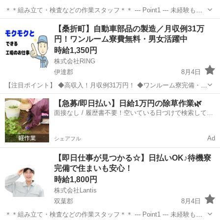
＊＊組み立て・検査などの作業スタッフ＊＊ --- Point1 --- 未経験も就
業OK！ 工場未経験でもご安心ください！！ 先輩スタッフがイチから
福島
須賀川市
工場
スタッフ
【桑折町】自動車部品の製造／月収例31万
丁寧にサポート！ 未経験からスタートした方も多数活躍しています
円！ワンルーム寮費無料・男女活躍中
☆...
時給1,350円
株式会社RING
伊達郡
8月4日
【注目ポイント】 ◆高収入！月収例31万円！ ◆ワンルーム寮完備・寮
費無料 【仕事内容】 自動車サスペンションの製造業務 金属加工、組
福島
伊達郡
工場
ワンルーム
【急募/即日払い】日給1万円の除草作業🌿
立、溶接、検査、梱包、運搬出荷作業など様々な工程がございます。
面接なし / 履歴書不要！空いている日づけで検索して即
※...
日はたらける✨
Ad
シェアフル
【即日仕事が見つかる☆】日払いOK♪待機寮
完備で住まいも安心！
時給1,800円
株式会社Lantis
双葉郡
8月4日
＊＊組み立て・検査などの作業スタッフ＊＊ --- Point1 --- 未経験も就