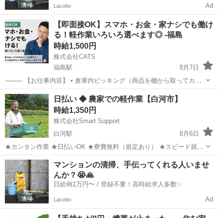
Ad
Lacotto
【即面接OK】スマホ・お金・家ナシでも働け
る！軽作業いろいろ選べます◎ -福島
時給1,500円
株式会社CATS
福島駅
8月7日
⸻ 【お仕事内容】 • 倉庫内ピッキング（商品を棚から取ってカゴ
へ） • 小物部品や医療機器の組立・検査・梱包・出荷作業 • ラベル貼
福島
福島市
福島駅
仕分け
ライン
日払い ◆ 農家での軽作業【白河市】
り・シール貼り・仕分け作業など • 座り作業やライン補助などもあ
時給1,350円
り！...
株式会社Smart Support
白河駅
8月6日
★カンタン作業 ★日払いOK ★寮費無料（規定あり） ★スピード就業
（最短翌日） ■ 仕事内容 主に以下のような作業を行います。 基本的
福島
白河市
白河駅
仕分け
雑草
マンションの清掃、手伝ってくれる人いませ
には複数人で作業します。 ・野菜の収穫 ・仕分けや梱包 ...
んか？😭🙏
日給例1万円〜 / 登録不要！高時給求人多数✨
Ad
Lacotto