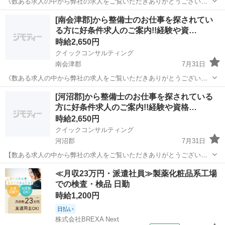
《数ある求人の中から弊社の求人をご覧いただきありがとうございま
す!!》 全国に様々な求人を5万件以上取り扱っておりご希望条件やご状
福島
西白河郡
工場
スタッフ
[南会津郡]から整備士のお仕事を探されてい
況に応じてマッチしそうな求人をご案内いたします!! 応募前に相談だ
る方に好条件求人のご案内!!経験や資…
けしてみたい方やどんな求...
時給2,650円
クイックコンサルティング
南会津郡
7月31日
《数ある求人の中から弊社の求人をご覧いただきありがとうございま
す!!》 全国に様々な求人を5万件以上取り扱っておりご希望条件やご状
福島
南会津郡
工場
スタッフ
[河沼郡]から整備士のお仕事を探されている
況に応じてマッチしそうな求人をご案内いたします!! 応募前に相談だ
方に好条件求人のご案内!!経験や資格…
けしてみたい方やどんな求...
時給2,650円
クイックコンサルティング
河沼郡
7月31日
【数ある求人の中から弊社の求人をご覧いただきありがとうございま
す!!】 全国に様々な求人を5万件以上取り扱っておりご希望条件やご状
福島
河沼郡
工場
スタッフ
≪月収23万円・派遣社員≫製薬化粧品系工場
況に応じてマッチしそうな求人をご案内いたします!! 応募前に相談だ
での検査・検品 日勤
けしてみたい方やどんな求...
時給1,200円
日払い
株式会社BREXA Next