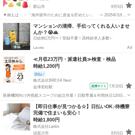
郡山市
8月5日
▼例えば... ・「海外留学のために資金を貯めたい」 ⇒ 2025年3月ま
で！ ・「…3カ月でサクッと働きたい」 ⇒ 高時給で働ける！ ・
福島
郡山市
工場
グミ
マンションの清掃、手伝ってくれる人いませ
「…短期はなかなかない！人気あるよな～」 ⇒ 今回...
んか？😭🙏
日給例1万円〜 / 登録不要！高時給求人多数✨
Ad
Lacotto
≪月収23万円・派遣社員≫検査・検品
時給1,200円
日払い
株式会社BREXA Next
7月10日
提携サイト
会津若松駅
医療機関向け内視鏡スコープの組立作業！日勤専属＆年間休日120日
★◎20代～40代の男女活躍中！送迎あり！マイカー通勤OK◎無料駐車
福島
会津若松市
会津若松駅
その他
【即日仕事が見つかる☆】日払いOK♪待機寮
場あり★日払いあり◎空調完備で快適作業！《福島県会津若松市》 人
完備で住まいも安心！
気の工場のお仕事 ◇医療機...
時給1,800円
株式会社Lantis
須賀川市
8月5日