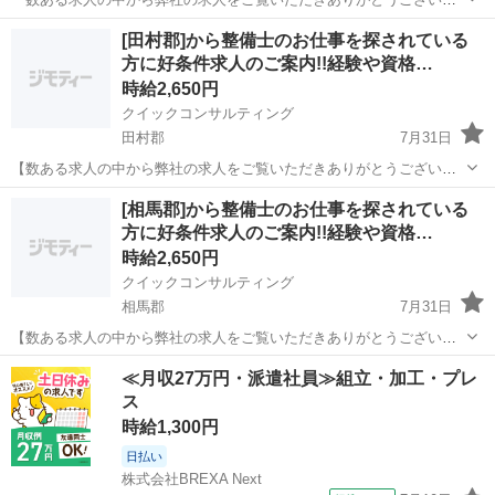
す!!』 全国に様々な求人を5万件以上取り扱っておりご希望条件やご状
福島
耶麻郡
工場
スタッフ
[田村郡]から整備士のお仕事を探されている
況に応じてマッチしそうな求人をご案内いたします!! 応募前に相談だ
方に好条件求人のご案内!!経験や資格…
けしてみたい方やどんな求...
時給2,650円
クイックコンサルティング
田村郡
7月31日
【数ある求人の中から弊社の求人をご覧いただきありがとうございま
す!!】 全国に様々な求人を5万件以上取り扱っておりご希望条件やご状
福島
田村郡
工場
スタッフ
[相馬郡]から整備士のお仕事を探されている
況に応じてマッチしそうな求人をご案内いたします!! 応募前に相談だ
方に好条件求人のご案内!!経験や資格…
けしてみたい方やどんな求...
時給2,650円
クイックコンサルティング
相馬郡
7月31日
【数ある求人の中から弊社の求人をご覧いただきありがとうございま
す!!】 全国に様々な求人を5万件以上取り扱っておりご希望条件やご状
福島
相馬郡
工場
スタッフ
≪月収27万円・派遣社員≫組立・加工・プレ
況に応じてマッチしそうな求人をご案内いたします!! 応募前に相談だ
ス
けしてみたい方やどんな求...
時給1,300円
日払い
株式会社BREXA Next