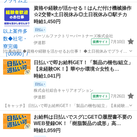
いお仕事です！ 商品の仕分けや梱包、シール貼りなど、覚えやすいシ
福島
伊達郡
仕分け
資格や経験が活かせる！はんだ付け機械操作
ンプル作業が中心。モクモクと作業するのが好きな方にもおすすめで
☆2交替×土日祝休み◎土日祝休み◎駅チカ
す。 ほかにもこんなお仕事を...
時給1,450円
日払い
パーソルファクトリーパートナーズ株式会社
7月10日
提携サイト
伊達郡
[仕事内容] ◆資格や経験を活かせるお仕事！ ◆土日祝休みでプライベ
ート充実♪ ◆高時給1450円＆月収例26万円以上！ 【お仕事内容】 プリ
福島
伊達郡
工場
日払いで即お給料GET！「製品の梱包/組立」
ント基板の表面に電子部品をはんだ付けするお仕事！ 基板にあらかじ
【未経験OK！】華やか環境☆女性も…
めはんだを転写し...
時給1,041円
日払い
株式会社綜合キャリアオプション
7月26日
提携サイト
伊達郡
【キャッチ】 日払いで即お給料GET！「製品の梱包/組立」【未経験
OK！】華やか環境☆女性も活躍中♪程よく残業で収入にプラス♪高時給
福島
伊達郡
仕分け
お給料は日払いでスグにGET◎履歴書不要の
1041円！ 【コメント】 ＼大手人材派遣会社で働きませんか♪／ 「新し
WEB登録OK！「樹脂製品の成形」高…
い職場は不安・・...
時給1,059円