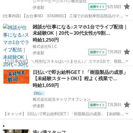
シーデーピージャパン株式会社
6月18日
提携サイト
伊達郡
[仕事内容] 【お仕事NO 37A08001】 工場での自動車部品部品のマシ
ンオペレーターや組立・検査・運搬作業 自動車部品の製造工場でのお
福島
伊達郡
工場
雑談が仕事になる♪スマホ1台でライブ配信｜
仕事です。 扱う製品は手のひらサイズの小型部品から、箱に入った
未経験OK｜20代～30代女性が9割…
15kg程度の製品...
時給1,250円
株式会社N.I.C
7月26日
提携サイト
伊達郡
【お仕事内容】 ＼特別なスキルはいりません♪／ スマホ1台で、視聴者
と楽しくお話しするだけ。 在籍ライバーの9割以上が20代～30代の女
福島
伊達郡
イベントスタッフ
日払いで即お給料GET！「樹脂製品の成形」
性。 同世代が多く、未経験からでも始めやすい環境です。 スマホアプ
【未経験スタートOK!】程よく残業で…
リを使ったライブ配...
時給1,059円
日払い
株式会社綜合キャリアオプション
7月26日
提携サイト
伊達郡
【キャッチ】 日払いで即お給料GET！「樹脂製品の成形」【未経験ス
タートOK!】程よく残業で収入にプラス♪高時給1059円！ 【コメン
福島
伊達郡
仕分け
ト】 弊社なら事前の職場見学が多数！お仕事安心スタート★★ 「派遣
では働いたことが無く...
洗い場スタッフ