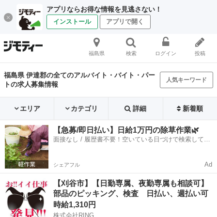
アプリならお得な情報を見逃さない！
インストール
アプリで開く
福島県
検索
ログイン
投稿
福島県 伊達郡の全てのアルバイト・バイト・パー
人気キーワード
トの求人募集情報
エリア
カテゴリ
詳細
新着順
【急募/即日払い】日給1万円の除草作業🌿
面接なし / 履歴書不要！空いている日づけで検索して即
日はたらける✨
Ad
シェアフル
【刈谷市】【日勤専属、夜勤専属も相談可】
部品のピッキング、検査 日払い、週払い可
時給1,310円
株式会社RING