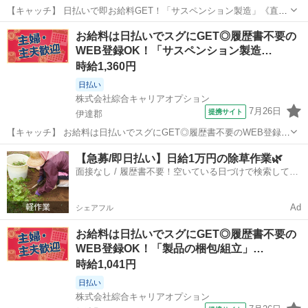
【キャッチ】 日払いで即お給料GET！「サスペンション製造」《直接
雇用の実績あり!》未経験OK!難しいことは基本なし♪幅広い年代の方が
福島
伊達郡
工場
お給料は日払いでスグにGET◎履歴書不要の
活躍中高時給1360円～1700円！ 【コメント】 製造のお仕事をお探し
WEB登録OK！「サスペンション製造…
におススメ♪ ...
時給1,360円
日払い
株式会社綜合キャリアオプション
7月26日
提携サイト
伊達郡
【キャッチ】 お給料は日払いでスグにGET◎履歴書不要のWEB登録
OK！「サスペンション製造」高時給1360円～1700円！伊達周辺！20
福島
伊達郡
工場
【急募/即日払い】日給1万円の除草作業🌿
代～40代のスタッフが多数活躍中★ 【コメント】 ＼大手人材派遣会社
面接なし / 履歴書不要！空いている日づけで検索して即
で働きませんか♪...
日はたらける✨
Ad
シェアフル
お給料は日払いでスグにGET◎履歴書不要の
WEB登録OK！「製品の梱包/組立」…
時給1,041円
日払い
株式会社綜合キャリアオプション