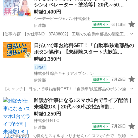
シンオペレーター・塗装等】20代～50…
事が豊富★未経験で働...
時給1,400円
シーデーピージャパン株式会社
6月18日
提携サイト
伊達郡
[仕事内容] 【お仕事NO 37A08002】 工場での自動車部品の製造工場
でのマシンオペレーターや塗装・組立・運搬 自動車部品の製造工場で
福島
伊達郡
工場
日払いで即お給料GET！「自動車/鉄道部品の
のお仕事です。 扱う製品は手のひらサイズの小型部品から、箱に入っ
ボタン操作」【未経験スタート大歓迎…
た15kg程度の...
時給1,350円
日払い
株式会社綜合キャリアオプション
7月26日
提携サイト
伊達郡
【キャッチ】 日払いで即お給料GET！「自動車/鉄道部品のボタン操
作」【未経験スタート大歓迎♪】残業もあるのでガッツリ稼げます！高
福島
伊達郡
工場
雑談が仕事になる♪スマホ1台でライブ配信｜
時給1350円！ 【コメント】 製造のお仕事をお探しにおススメ♪ 「未経
未経験OK｜20代～30代女性が9割…
験でも出来る仕事な...
時給1,250円
株式会社N.I.C
7月26日
提携サイト
伊達郡
【お仕事内容】 ＼特別なスキルはいりません♪／ スマホ1台で、視聴者