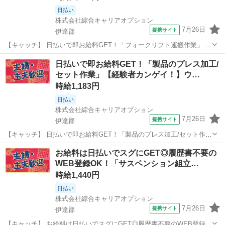
日払い
株式会社綜合キャリアオプション
7月26日
提携サイト
伊達郡
【キャッチ】 日払いで即お給料GET！「フォークリフト運搬作業」
【経験活かせる☆】ウレシイ☆土日祝休♪高時給1193円！ 【コメン
福島
伊達郡
仕分け
日払いで即お給料GET！「製品のプレス加工/
ト】 ＼大手人材派遣会社で働きませんか♪／ 「新しい職場は不
セット作業」【経験者カンゲイ！】ウ…
安・・・」 「経験はないけどチ...
時給1,183円
日払い
株式会社綜合キャリアオプション
7月26日
提携サイト
伊達郡
【キャッチ】 日払いで即お給料GET！「製品のプレス加工/セット作
業」【経験者カンゲイ！】ウレシイ☆土日祝休♪収入重視派さんに！残
福島
伊達郡
仕分け
お給料は日払いでスグにGET◎履歴書不要の
業20H以上！！高時給1183円！ 【コメント】 製造のお仕事をお探しに
WEB登録OK！「サスペンション組立…
おススメ♪ 「未経...
時給1,440円
日払い
株式会社綜合キャリアオプション
7月26日
提携サイト
伊達郡
【キャッチ】 お給料は日払いでスグにGET◎履歴書不要のWEB登録