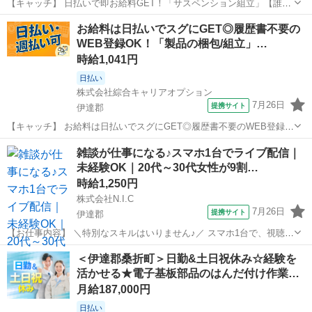
【キャッチ】 日払いで即お給料GET！「サスペンション組立」【誰で
もはじめは初心者♪】高収入ワーク!残業もあるのでガッツリ稼げます!
福島
伊達郡
工場
お給料は日払いでスグにGET◎履歴書不要の
高時給1440円！ 【コメント】 製造のお仕事が豊富★未経験で働いて
WEB登録OK！「製品の梱包/組立」…
みたい方も大歓迎！ ...
時給1,041円
日払い
株式会社綜合キャリアオプション
7月26日
提携サイト
伊達郡
【キャッチ】 お給料は日払いでスグにGET◎履歴書不要のWEB登録
OK！「製品の梱包/組立」高時給1041円！福島県伊達郡川俣町周辺！
福島
伊達郡
仕分け
雑談が仕事になる♪スマホ1台でライブ配信｜
20代～40代のスタッフが多数活躍中★ 【コメント】 製造のお仕事が
未経験OK｜20代～30代女性が9割…
豊富★未経験で働いて...
時給1,250円
株式会社N.I.C
7月26日
提携サイト
伊達郡
【お仕事内容】 ＼特別なスキルはいりません♪／ スマホ1台で、視聴者
と楽しくお話しするだけ。 在籍ライバーの9割以上が20代～30代の女
福島
伊達郡
イベントスタッフ
＜伊達郡桑折町＞日勤&土日祝休み☆経験を
性。 同世代が多く、未経験からでも始めやすい環境です。 スマホアプ
活かせる★電子基板部品のはんだ付け作業…
リを使ったライブ配...
月給187,000円
日払い