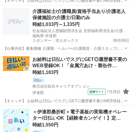
【キャッチ】 お給料は日払いでスグにGET◎履歴書不要のWEB登録
OK！「金属製品の検査/プレス加工」高時給1400円！福島県伊達郡川
福島
伊達郡
工場
介護福祉士/介護職員/資格手当あり/介護老人
俣町周辺！20代～40代のスタッフが多数活躍中★ 【コメント】 ＼大
保健施設の介護士/日勤のみ
手人材派遣会社で働き...
時給1,033円～1,335円
社会福祉法人恩賜財団済生会 支部福島県済生会/介護老人保健施設 めがみ
福島県 伊達郡
スポンサー：求人ボックス
08月09日
【仕事内容】募集職種 介護職・ヘルパー(介護職員・介護スタッフ) パ
ート・アルバイト 仕事内容 身体介護、食事介助、入浴介助、排泄介
アルバイト・パート
お給料は日払いでスグにGET◎履歴書不要の
助、生活援助、リネン交換、レク企画・運営 給与・手当 <給与> 時給
WEB登録OK！「金属穴あけ・製缶作…
1,033〜1,335円 <基...
時給1,183円
日払い
株式会社綜合キャリアオプション
7月26日
提携サイト
伊達郡
【キャッチ】 お給料は日払いでスグにGET◎履歴書不要のWEB登録
OK！「金属穴あけ・製缶作業」高時給1183円！福島県伊達郡国見町周
福島
伊達郡
仕分け
＜伊達郡桑折町＞電子基板の実装機オペレー
辺！20代～40代のスタッフが多数活躍中★ 【コメント】 弊社なら事
ター/日払いOK【経験者カンゲイ！】定…
前の職場見学が多数！...
時給1,550円