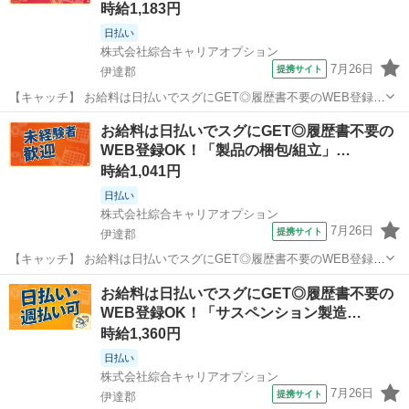
時給1,183円
日払い
株式会社綜合キャリアオプション
7月26日
提携サイト
伊達郡
【キャッチ】 お給料は日払いでスグにGET◎履歴書不要のWEB登録
OK！「金属穴あけ・製缶作業」高時給1183円！福島県伊達郡国見町周
福島
伊達郡
仕分け
お給料は日払いでスグにGET◎履歴書不要の
辺！20代～40代のスタッフが多数活躍中★ 【コメント】 弊社なら事
WEB登録OK！「製品の梱包/組立」…
前の職場見学が多数！...
時給1,041円
日払い
株式会社綜合キャリアオプション
7月26日
提携サイト
伊達郡
【キャッチ】 お給料は日払いでスグにGET◎履歴書不要のWEB登録
OK！「梱包・出荷・仕分けなど」高時給1041円！福島県伊達郡川俣町
福島
伊達郡
仕分け
お給料は日払いでスグにGET◎履歴書不要の
周辺！20代～40代のスタッフが多数活躍中★ 【コメント】 ＼大手人
WEB登録OK！「サスペンション製造…
材派遣会社で働きませ...
時給1,360円
日払い
株式会社綜合キャリアオプション
7月26日
提携サイト
伊達郡