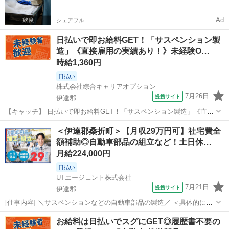
お給料がもらえる✨
Ad
シェアフル
日払いで即お給料GET！「サスペンション製
造」《直接雇用の実績あり！》未経験O…
時給1,360円
日払い
株式会社綜合キャリアオプション
7月26日
提携サイト
伊達郡
【キャッチ】 日払いで即お給料GET！「サスペンション製造」《直接
雇用の実績あり！》未経験OK！難しいことは基本なし♪幅広い年代の
福島
伊達郡
工場
＜伊達郡桑折町＞【月収29万円可】社宅費全
方が活躍中高時給1360円～1700円！ 【コメント】 製造のお仕事をお
額補助◎自動車部品の組立など！土日休…
探しにおススメ♪ ...
月給224,000円
日払い
UTエージェント株式会社
7月21日
提携サイト
伊達郡
[仕事内容] ＼サスペンションなどの自動車部品の製造／ ＜具体的に
は…＞ ◆部品の加工・組立・塗装 ①加工・溶接装置へ部品をセットし
福島
伊達郡
工場
お給料は日払いでスグにGET◎履歴書不要の
加工スタート →加工が完了した部品の検査・手直し ②部品を工具や手