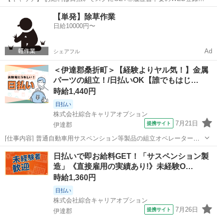
OK！「サスペンション組立」高時給1440円！伊達周辺！20代～40代
福島
伊達郡
工場
【単発】除草作業
のスタッフが多数活躍中★ 【コメント】 弊社なら事前の職場見学が多
日給10000円〜
数！お仕事安心スター...
Ad
シェアフル
＜伊達郡桑折町＞【経験よりヤル気！】金属
パーツの組立！/日払いOK【誰でもはじ…
時給1,440円
日払い
株式会社綜合キャリアオプション
7月21日
提携サイト
伊達郡
[仕事内容] 普通自動車用サスペンション等製品の組立オペレーター、
溶接オペレーター、 塗装オペレーター、 配膳、 組立て後検査業務 。
福島
伊達郡
工場
日払いで即お給料GET！「サスペンション製
＋お仕事探しはコンシェルスタッフにおまかせ＋。 あなたのお仕事探
造」《直接雇用の実績あり!》未経験O…
しをしっかりサポート...
時給1,360円
日払い
株式会社綜合キャリアオプション
7月26日
提携サイト
伊達郡