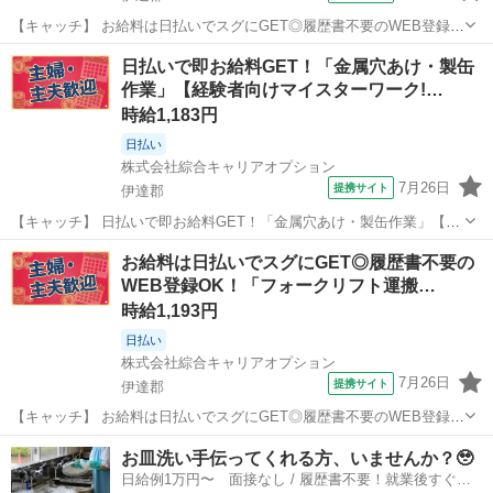
【キャッチ】 お給料は日払いでスグにGET◎履歴書不要のWEB登録
OK！「サスペンション組立」高時給1440円！伊達周辺！20代～40代
福島
伊達郡
工場
日払いで即お給料GET！「金属穴あけ・製缶
のスタッフが多数活躍中★ 【コメント】 製造のお仕事をお探しの方必
作業」【経験者向けマイスターワーク!…
見！ 「経験ないけ...
時給1,183円
日払い
株式会社綜合キャリアオプション
7月26日
提携サイト
伊達郡
【キャッチ】 日払いで即お給料GET！「金属穴あけ・製缶作業」【経
験者向けマイスターワーク!】プライベートも充実♪土日祝休!高時給
福島
伊達郡
仕分け
お給料は日払いでスグにGET◎履歴書不要の
1183円！ 【コメント】 製造のお仕事が豊富★未経験で働いてみたい
WEB登録OK！「フォークリフト運搬…
方も大歓迎！ 「未経験...
時給1,193円
日払い
株式会社綜合キャリアオプション
7月26日
提携サイト
伊達郡
【キャッチ】 お給料は日払いでスグにGET◎履歴書不要のWEB登録
OK！「フォークリフト運搬作業」高時給1193円！福島県伊達郡国見町
福島
伊達郡
仕分け
お皿洗い手伝ってくれる方、いませんか？🥹
周辺！20代～40代のスタッフが多数活躍中★ 【コメント】 製造のお
日給例1万円〜 面接なし / 履歴書不要！就業後すぐに
仕事をお探しにおスス...