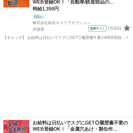
WEB登録OK！「自動車/鉄道部品の…
作業で組み立て ③塗装・...
時給1,350円
日払い
株式会社綜合キャリアオプション
7月26日
提携サイト
伊達郡
【キャッチ】 お給料は日払いでスグにGET◎履歴書不要のWEB登録
OK！「自動車/鉄道部品のボタン操作」高時給1350円！伊達周辺！20
福島
伊達郡
工場
代～40代のスタッフが多数活躍中★ 【コメント】 ＼大手人材派遣会社
で働きませんか♪／...
お給料は日払いでスグにGET◎履歴書不要の
WEB登録OK！「金属穴あけ・製缶作…