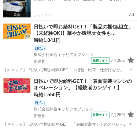
方も安心ですよ♪ 。＋お...
お給料がもらえる✨
Ad
シェアフル
日払いで即お給料GET！「製品の梱包/組立」
【未経験OK!】華やか環境☆女性も…
時給1,041円
日払い
株式会社綜合キャリアオプション
7月26日
提携サイト
伊達郡
【キャッチ】 日払いで即お給料GET！「梱包・出荷・仕分けなど」
【未経験OK!】華やか環境☆女性も活躍中♪程よく残業で収入にプラス
福島
伊達郡
仕分け
日払いで即お給料GET！「表面実装マシンの
♪高時給1041円！ 【コメント】 製造のお仕事をお探しの方必見！ 「経
オペレーション」【経験者カンゲイ！】…
験ないけど大丈夫か...
時給1,550円
日払い
株式会社綜合キャリアオプション
7月26日
提携サイト
伊達郡
【キャッチ】 日払いで即お給料GET！「表面実装マシンのオペレーシ
ョン」【経験者カンゲイ！】定時上がりで自分タイム♪プライベートも
福島
伊達郡
工場
充実♪土日祝休！高時給1550円！ 【コメント】 弊社なら事前の職場見