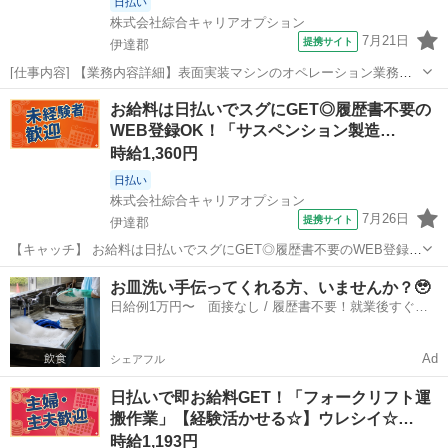
日払い
株式会社綜合キャリアオプション
7月21日
提携サイト
伊達郡
[仕事内容] 【業務内容詳細】表面実装マシンのオペレーション業務全
般電子機器製造業の企業様です。 JUKI、 FUJIの実装機を扱います
福島
伊達郡
工場
お給料は日払いでスグにGET◎履歴書不要の
【取扱製品情報】実装機 。＋お仕事探しはコンシェルスタッフにおま
WEB登録OK！「サスペンション製造…
かせ＋。 あなたのお...
時給1,360円
日払い
株式会社綜合キャリアオプション
7月26日
提携サイト
伊達郡
【キャッチ】 お給料は日払いでスグにGET◎履歴書不要のWEB登録
OK！「サスペンション製造」高時給1360円～1700円！伊達周辺！20
福島
伊達郡
工場
お皿洗い手伝ってくれる方、いませんか？🥹
代～40代のスタッフが多数活躍中★ 【コメント】 弊社なら事前の職場
日給例1万円〜 面接なし / 履歴書不要！就業後すぐに
見学が多数！お仕...
お給料がもらえる✨
Ad
シェアフル
日払いで即お給料GET！「フォークリフト運
搬作業」【経験活かせる☆】ウレシイ☆…
時給1,193円