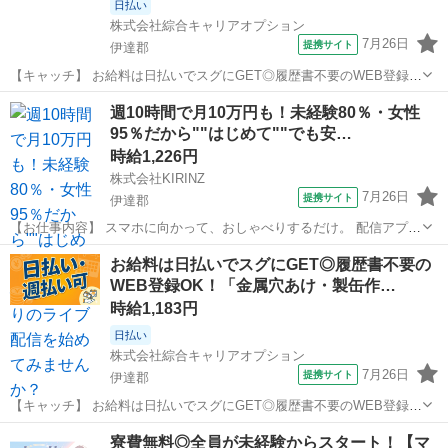
日払い
株式会社綜合キャリアオプション
7月26日
提携サイト
伊達郡
【キャッチ】 お給料は日払いでスグにGET◎履歴書不要のWEB登録
OK！「樹脂製品の成形」高時給1059円！福島県伊達郡川俣町周辺！20
福島
伊達郡
仕分け
週10時間で月10万円も！未経験80％・女性
代～40代のスタッフが多数活躍中★ 【コメント】 製造のお仕事が豊富
95％だから""はじめて""でも安…
★未経験で働いてみ...
時給1,226円
株式会社KIRINZ
7月26日
提携サイト
伊達郡
【お仕事内容】 スマホに向かって、おしゃべりするだけ。 配信アプリ
（17LIVE／Pococha／IRIAM など）でライブ配信するお仕事です。
福島
伊達郡
イベントスタッフ
お給料は日払いでスグにGET◎履歴書不要の
——————————— 配信内容はぜんぶ自由
WEB登録OK！「金属穴あけ・製缶作…
——————————— ・今日...
時給1,183円
日払い
株式会社綜合キャリアオプション
7月26日
提携サイト
伊達郡
【キャッチ】 お給料は日払いでスグにGET◎履歴書不要のWEB登録
OK！「金属穴あけ・製缶作業」高時給1183円！福島県伊達郡国見町周
福島
伊達郡
仕分け
寮費無料◎全員が未経験からスタート！【マ
辺！20代～40代のスタッフが多数活躍中★ 【コメント】 製造のお仕