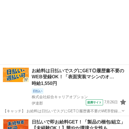
学が多数！お仕事安心ス...
お給料は日払いでスグにGET◎履歴書不要の
WEB登録OK！「表面実装マシンのオ…
時給1,550円
日払い
株式会社綜合キャリアオプション
7月26日
提携サイト
伊達郡
【キャッチ】 お給料は日払いでスグにGET◎履歴書不要のWEB登録
OK！「表面実装マシンのオペレーション」高時給1550円！桑折周辺！
福島
伊達郡
工場
日払いで即お給料GET！「製品の梱包/組立」
20代～40代のスタッフが多数活躍中★ 【コメント】 製造のお仕事が
【未経験OK！】華やか環境☆女性も…
豊富★未経験で働いて...