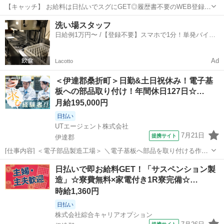
【キャッチ】 お給料は日払いでスグにGET◎履歴書不要のWEB登録
OK！「サスペンション製造」高時給1360円～1700円！伊達周辺！20
福島
伊達郡
工場
洗い場スタッフ
代～40代のスタッフが多数活躍中★ 【コメント】 ＼大手人材派遣会社
日給例1万円〜 /【登録不要】スマホで1分！単発バイト
で働きませんか♪...
一括検索✨
Ad
Lacotto
＜伊達郡桑折町＞日勤&土日祝休み！電子基
板への部品取り付け！年間休日127日☆…
月給195,000円
日払い
UTエージェント株式会社
7月21日
提携サイト
伊達郡
[仕事内容] ＜電子部品製造工場＞ ＼電子基板へ部品を取り付ける作業
をお任せします／ ☆半田付けの作業経験活かせます 手順にそって作
福島
伊達郡
工場
日払いで即お給料GET！「サスペンション製
業していただければ大丈夫です☆ ＜具体的には・・＞ ・半田コテを使
造」☆寮費無料×家電付き1R寮完備☆…
用して部品の取り付け...
時給1,360円
日払い
株式会社綜合キャリアオプション