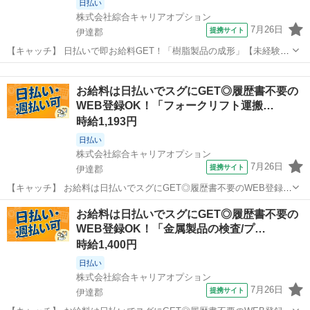
日払い
株式会社綜合キャリアオプション
7月26日
提携サイト
伊達郡
【キャッチ】 日払いで即お給料GET！「樹脂製品の成形」【未経験の
方大歓迎♪】モノ足りない方に・残業20H未満♪高時給1059円！ 【コメ
福島
伊達郡
仕分け
ント】 製造のお仕事をお探しの方必見！ 「経験ないけど大丈夫か
お給料は日払いでスグにGET◎履歴書不要の
な・・・」 「派遣っ...
WEB登録OK！「フォークリフト運搬…
時給1,193円
日払い
株式会社綜合キャリアオプション
7月26日
提携サイト
伊達郡
【キャッチ】 お給料は日払いでスグにGET◎履歴書不要のWEB登録
OK！「フォークリフト運搬作業」高時給1193円！福島県伊達郡国見町
福島
伊達郡
仕分け
お給料は日払いでスグにGET◎履歴書不要の
周辺！20代～40代のスタッフが多数活躍中★ 【コメント】 製造のお
WEB登録OK！「金属製品の検査/プ…
仕事をお探しにおスス...
時給1,400円
日払い
株式会社綜合キャリアオプション
7月26日
提携サイト
伊達郡