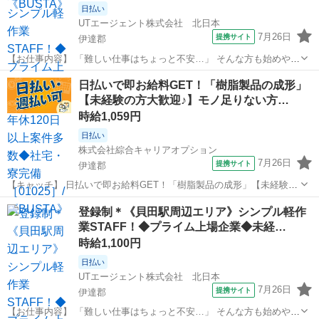
日払い
UTエージェント株式会社 北日本
7月26日
提携サイト
伊達郡
【お仕事内容】 「難しい仕事はちょっと不安…」 そんな方も始めやす
いお仕事です！ 商品の仕分けや梱包、シール貼りなど、覚えやすいシ
福島
伊達郡
仕分け
日払いで即お給料GET！「樹脂製品の成形」
ンプル作業が中心。モクモクと作業するのが好きな方にもおすすめで
【未経験の方大歓迎♪】モノ足りない方…
す。 ほかにもこんなお仕事を...
時給1,059円
日払い
株式会社綜合キャリアオプション
7月26日
提携サイト
伊達郡
【キャッチ】 日払いで即お給料GET！「樹脂製品の成形」【未経験の
方大歓迎♪】モノ足りない方に・残業20H未満♪高時給1059円！ 【コメ
福島
伊達郡
仕分け
登録制＊《貝田駅周辺エリア》シンプル軽作
ント】 弊社なら事前の職場見学が多数！お仕事安心スタート★★ 「派
業STAFF！◆プライム上場企業◆未経…
遣では働いたこと...
時給1,100円
日払い
UTエージェント株式会社 北日本
7月26日
提携サイト
伊達郡
【お仕事内容】 「難しい仕事はちょっと不安…」 そんな方も始めやす