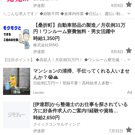
伊達郡
8月8日
＼こんな求人です／ ◆経験不問 ◆倉庫内作業 ◆日払い、週払い制度
あり ◆男女活躍中 ◆幅広い年代の方が活躍中 ◆WEB面接対応中 倉庫
福島
伊達郡
倉庫
自動車部品
【桑折町】自動車部品の製造／月収例31万
内作業 自動車部品のピッキング、検査...
円！ワンルーム寮費無料・男女活躍中
時給1,350円
株式会社RING
伊達郡
8月4日
【注目ポイント】 ◆高収入！月収例31万円！ ◆ワンルーム寮完備・寮
費無料 【仕事内容】 自動車サスペンションの製造業務 金属加工、組
福島
伊達郡
工場
ワンルーム
マンションの清掃、手伝ってくれる人いませ
立、溶接、検査、梱包、運搬出荷作業など様々な工程がございます。
んか？😭🙏
※...
日給例1万円〜 / 登録不要！高時給求人多数✨
Ad
Lacotto
[伊達郡]から整備士のお仕事を探されている
方に好条件求人のご案内!!経験や資格…
時給2,650円
クイックコンサルティング
伊達郡
7月31日