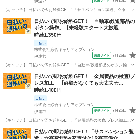
7月26日
提携サイト
伊達郡
【キャッチ】 日払いで即お給料GET！「サスペンション製造」☆寮費
無料×家電付き1R寮完備☆未経験スタートOK！幅広い年代の方が活躍
福島
伊達郡
工場
日払いで即お給料GET！「自動車/鉄道部品の
中です◎高時給1360円～1700円！ 【コメント】 製造のお仕事が豊富
ボタン操作」【未経験スタート大歓迎…
★未経験で働いてみ...
時給1,350円
日払い
株式会社綜合キャリアオプション
7月26日
提携サイト
伊達郡
【キャッチ】 日払いで即お給料GET！「自動車/鉄道部品のボタン操
作」【未経験スタート大歓迎♪】残業もあるのでガッツリ稼げます！高
福島
伊達郡
工場
日払いで即お給料GET！「金属製品の検査/プ
時給1350円！ 【コメント】 ＼大手人材派遣会社で働きませんか♪／
レス加工」【経験がなくても大丈夫☆…
「新しい職場は不安・...
時給1,400円
日払い
株式会社綜合キャリアオプション
7月26日
提携サイト
伊達郡
【キャッチ】 日払いで即お給料GET！「金属製品の検査/プレス加工」
【経験がなくても大丈夫☆】残業でたっぷり稼ぐ！これから躍進！！
福島
伊達郡
工場
日払いで即お給料GET！「サスペンション製
20代活躍中♪高時給1400円！ 【コメント】 製造のお仕事をお探しにお
造」☆寮費無料×家電付き1R寮完備☆…
ススメ♪ 「未経験...