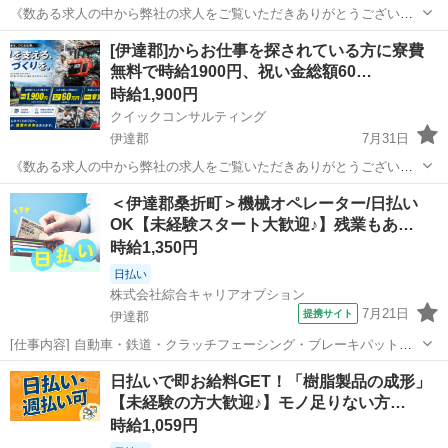
《数ある求人の中から弊社の求人をご覧いただきありがとうございま
す!!》 全国に様々な求人を5万件以上取り扱っておりご希望条件やご状
福島
伊達郡
工場
スタッフ
[伊達郡]からお仕事を探されている方に寮費
況に応じてマッチしそうな求人をご案内いたします!! 応募前に相談だ
無料で時給1900円、祝い金総額60…
けしてみたい方やどんな求...
時給1,900円
クイックコンサルティング
伊達郡
7月31日
《数ある求人の中から弊社の求人をご覧いただきありがとうございま
す!!》 全国に様々な求人を5万件以上取り扱っておりご希望条件やご状
福島
伊達郡
工場
スタッフ
＜伊達郡桑折町＞機械オペレーター/日払い
況に応じてマッチしそうな求人をご案内いたします!! 応募前に相談だ
OK【未経験スタート大歓迎♪】残業もあ…
けしてみたい方やどんな求...
時給1,350円
日払い
株式会社綜合キャリアオプション
7月21日
提携サイト
伊達郡
[仕事内容] 自動車・鉄道・クラッチフェーシング・ブレーキパットの
製造の工程業務マシンオペレーター及び付随する業務 。＋お仕事探し
福島
伊達郡
工場
日払いで即お給料GET！「樹脂製品の成形」
はコンシェルスタッフにおまかせ＋。 あなたのお仕事探しをしっかり
【未経験の方大歓迎♪】モノ足りない方…
サポート！ たとえば… 「...
時給1,059円