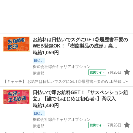
お給料は日払いでスグにGET◎履歴書不要の
WEB登録OK！「樹脂製品の成形」高…
時給1,059円
日払い
株式会社綜合キャリアオプション
7月26日
提携サイト
伊達郡
【キャッチ】 お給料は日払いでスグにGET◎履歴書不要のWEB登録
OK！「樹脂製品の成形」高時給1059円！福島県伊達郡川俣町周辺！20
福島
伊達郡
仕分け
日払いで即お給料GET！「サスペンション組
代～40代のスタッフが多数活躍中★ 【コメント】 製造のお仕事が豊富
立」【誰でもはじめは初心者♪】高収入…
★未経験で働いてみ...
時給1,440円
日払い
株式会社綜合キャリアオプション
7月26日
提携サイト
伊達郡