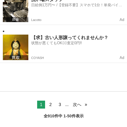
日給例1万円〜 /【登録不要】スマホで1分！単発バイト
一括検索✨
Ad
Lacotto
【求】古い人形譲ってくれませんか？
状態が悪くてもOK🙆‍♀️査定0円‼️
Ad
COYASH
1
2
3
...
次へ
全910件中 1-50件表示