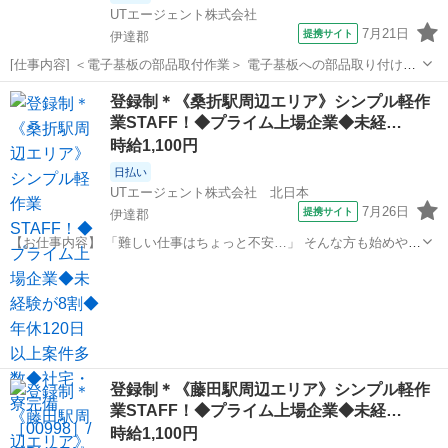
UTエージェント株式会社
7月21日
提携サイト
伊達郡
[仕事内容] ＜電子基板の部品取付作業＞ 電子基板への部品取り付け・
半田付け作業をお任せします！ ☆紹介予定派遣のお仕事♪ 最長6か月の
福島
伊達郡
工場
登録制＊《桑折駅周辺エリア》シンプル軽作
派遣契約終了後、双方の合意の上、派遣先での直接雇用切り替えを前
業STAFF！◆プライム上場企業◆未経…
提としたお仕事です！ ...
時給1,100円
日払い
UTエージェント株式会社 北日本
7月26日
提携サイト
伊達郡
【お仕事内容】 「難しい仕事はちょっと不安…」 そんな方も始めやす
いお仕事です！ 商品の仕分けや梱包、シール貼りなど、覚えやすいシ
福島
伊達郡
仕分け
ンプル作業が中心。モクモクと作業するのが好きな方にもおすすめで
す。 ほかにもこんなお仕事を...
登録制＊《藤田駅周辺エリア》シンプル軽作
業STAFF！◆プライム上場企業◆未経…
時給1,100円