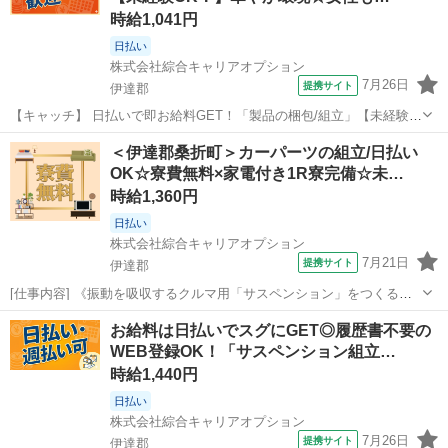
時給1,041円
日払い
株式会社綜合キャリアオプション
7月26日
提携サイト
伊達郡
【キャッチ】 日払いで即お給料GET！「製品の梱包/組立」【未経験
OK！】華やか環境☆女性も活躍中♪程よく残業で収入にプラス♪高時給
福島
伊達郡
仕分け
＜伊達郡桑折町＞カーパーツの組立/日払い
1041円！ 【コメント】 弊社なら事前の職場見学が多数！お仕事安心
OK☆寮費無料×家電付き1R寮完備☆未…
スタート★★ 「派遣...
時給1,360円
日払い
株式会社綜合キャリアオプション
7月21日
提携サイト
伊達郡
[仕事内容] 《振動を吸収するクルマ用「サスペンション」をつくるお
仕事》 メインの作業は… ・キカイに部品をセットしてポチッとボタン
福島
伊達郡
工場
お給料は日払いでスグにGET◎履歴書不要の
押し ・メタル部品の組立・チェック ・完成品の箱詰め 製造業が未経
WEB登録OK！「サスペンション組立…
験からスタートしている方も...
時給1,440円
日払い
株式会社綜合キャリアオプション
7月26日
提携サイト
伊達郡