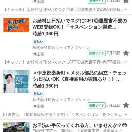
7月26日
提携サイト
伊達郡
【キャッチ】 お給料は日払いでスグにGET◎履歴書不要のWEB登録
OK！「製品の梱包/組立」高時給1041円！福島県伊達郡川俣町周辺！
福島
伊達郡
仕分け
お給料は日払いでスグにGET◎履歴書不要の
20代～40代のスタッフが多数活躍中★ 【コメント】 弊社なら事前の
WEB登録OK！「サスペンション製造…
職場見学が多数！お仕...
時給1,360円
日払い
株式会社綜合キャリアオプション
7月26日
提携サイト
伊達郡
【キャッチ】 お給料は日払いでスグにGET◎履歴書不要のWEB登録
OK！「サスペンション製造」高時給1360円～1700円！伊達周辺！20
福島
伊達郡
工場
＜伊達郡桑折町＞メタル部品の組立・チェッ
代～40代のスタッフが多数活躍中★ 【コメント】 製造のお仕事をお探
ク/日払いOK《直接雇用の実績あり！》…
しにおススメ♪ ...
時給1,360円
日払い
株式会社綜合キャリアオプション
7月21日
提携サイト
伊達郡
[仕事内容] 《振動を吸収するクルマ用「サスペンション」をつくるお
仕事》 メインの作業は… ・キカイに部品をセットしてポチッとボタン
福島
伊達郡
工場
お皿洗い手伝ってくれる方、いませんか？🥹
押し ・パーツの組立や検査 ・完成品の箱詰めなど 製造業が初めての
日給例1万円〜 面接なし / 履歴書不要！就業後すぐに