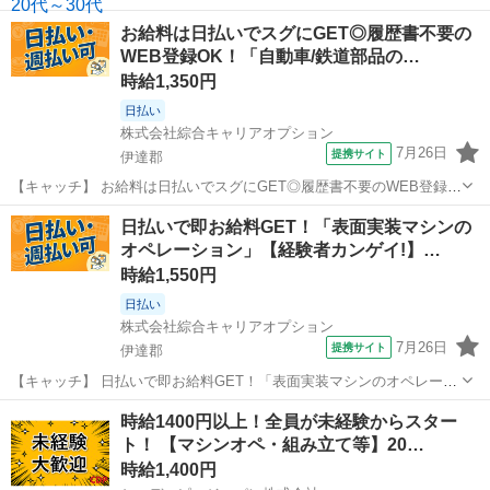
と楽しくお話しするだけ。 在籍ライバーの9割以上が20代～30代の女
福島
伊達郡
イベントスタッフ
お給料は日払いでスグにGET◎履歴書不要の
性。 同世代が多く、未経験からでも始めやすい環境です。 スマホアプ
WEB登録OK！「自動車/鉄道部品の…
リを使ったライブ配...
時給1,350円
日払い
株式会社綜合キャリアオプション
7月26日
提携サイト
伊達郡
【キャッチ】 お給料は日払いでスグにGET◎履歴書不要のWEB登録
OK！「自動車/鉄道部品のボタン操作」高時給1350円！伊達周辺！20
福島
伊達郡
工場
日払いで即お給料GET！「表面実装マシンの
代～40代のスタッフが多数活躍中★ 【コメント】 製造のお仕事をお探
オペレーション」【経験者カンゲイ!】…
しの方必見！ 「...
時給1,550円
日払い
株式会社綜合キャリアオプション
7月26日
提携サイト
伊達郡
【キャッチ】 日払いで即お給料GET！「表面実装マシンのオペレーシ
ョン」【経験者カンゲイ!】定時上がりで自分タイム♪プライベートも
福島
伊達郡
工場
時給1400円以上！全員が未経験からスター
充実♪土日祝休!高時給1550円！ 【コメント】 ＼大手人材派遣会社で働
ト！ 【マシンオペ・組み立て等】20…
きませんか♪／ 「...
時給1,400円