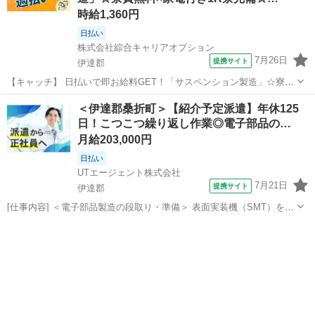
時給1,360円
日払い
株式会社綜合キャリアオプション
7月26日
提携サイト
伊達郡
【キャッチ】 日払いで即お給料GET！「サスペンション製造」☆寮費
無料×家電付き1R寮完備☆未経験スタートOK!幅広い年代の方が活躍中
福島
伊達郡
工場
＜伊達郡桑折町＞【紹介予定派遣】年休125
です◎高時給1360円～1700円！ 【コメント】 ＼大手人材派遣会社で
日！こつこつ繰り返し作業◎電子部品の…
働きませんか♪／...
月給203,000円
日払い
UTエージェント株式会社
7月21日
提携サイト
伊達郡
[仕事内容] ＜電子部品製造の段取り・準備＞ 表面実装機（SMT）を使
用した 電子部品を基板の表面に直接取り付ける準備作業のお仕事です
福島
伊達郡
仕分け
コツコツ繰り返し作業好きな方歓迎♪ 手順書通りの作業なので安心◎
☆紹介予定派遣の...