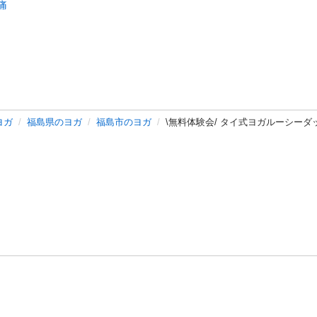
痛
ヨガ
福島県のヨガ
福島市のヨガ
\無料体験会/ タイ式ヨガルーシーダ
バシーポリシー
プライバシー・ステートメント
健全化に資する運用
プ
ご利用ガイド
フリーワードで探す
特定商取引法の表示
利用