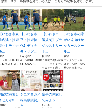
福島 教室・スクール情報を見ている人は、こちらの記事も見ています。
【いわき市泉
【いわき市
【いわき市・
いわき市の障
小名浜・技術
平・技術特
選抜制】ブラ
がい児向けサ
特化】ディナ
化】ディナ
ジルストリー
ッカースクー
モ...
モ・ザグ...
ト...
ル...
泉駅
いわき駅
植田駅
泉駅
A・ZAGREB SOC
A・ZAGREB SOC
「強度の高い実戦
バンクルサッカー
CER ACADEM...
CER ACADE...
トレーニングでテ
スクールは、福島
クニックを磨...
県いわき市で...
関節技練習し
シニアヨガ／
空手の体験し
ませんか‼️
福島県須賀川
てみよう！
郡山市
郡山市
市