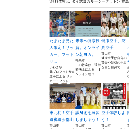
\無料体験会/ タイ式ヨガルーシーダットン 
たまたま見た
未来へ健康投
健康空手、防
人限定！サッ
資。オンライ
具空手
郡山市
カー、フット
ン朝ヨガ。
健康空手は自分の
福島市
サ...
背骨や骨格の歪み
この教室は、理学
いわき駅
を自分自身で...
療法士による、オ
元プロフットサル
ンライン朝ヨ...
選手による サッ
カー・フット...
東北初！空手
護身術を練習
空手体験しよ
道禅道会郡山
しましょう！
う！
郡山市
郡山市
郡山市