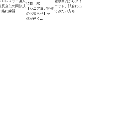
プロレスラー藤原
健康目的からダイ
須賀川駅
組長直伝の関節技
エット、試合に出
【シニアヨガ開催
一緒に練習...
てみたい方も...
のお知らせ】📣
体が硬く...