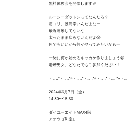
無料体験会を開催します🎉

ルーシーダットンってなんだろ？

肩コリ、腰痛辛いんだよなー

最近運動してないな…

太ったまま戻らないんだよ😱

何でもいいから何かやってみたいかもー

一緒に何か始めるキッカケ作りましょう😁

老若男女、どなたでもご参加ください！

︎・.｡.:*︎・.｡.:*⭐︎︎・.｡.:*︎・.｡.:*⭐︎︎・.｡.:*︎・.｡.:*⭐︎︎・.｡.
2024年6月7日（金）

14:30〜15:30

ダイユーエイトMAX4階　

アオウゼ和室1
