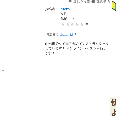
違反を報告
注意事項
投稿者
hiroko
女性
投稿： 
6
0.0
認証とは
電話番号
山形市でタイ式ヨガのインストラクターを
しています！ オンラインレッスンも行い
ます！
:*
