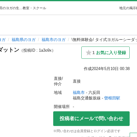
\無料体験会/ タイ式ヨガルーシーダットン (hiroko) 曽根田のヨガの生徒募集・教室・スクールの広告掲示板｜ジモティー
教室・スクール
地元の掲示
ヨガ
福島県のヨガ
福島市のヨガ
\無料体験会/ タイ式ヨガルーシーダ
ダットン
（投稿ID : 1a3o9x）
1
お気に入り登録
作成
2024年5月10日 00:38
直接/
直接
仲介
地域
福島市
 - 六反田
福島交通飯坂線 - 
曽根田駅
開催場所
-
投稿者にメールで問い合わせ
※問い合わせは会員登録とログイン必須です