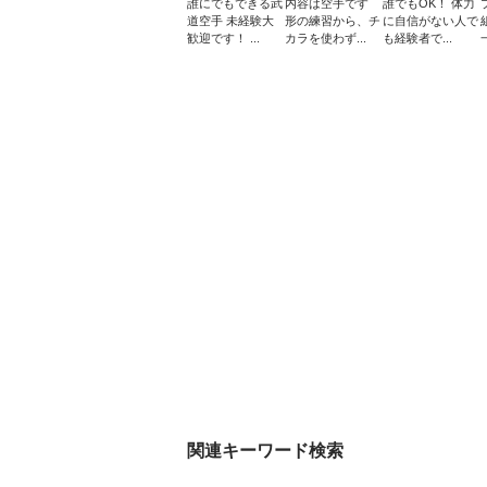
誰にでもできる武
内容は空手です
誰でもOK！ 体力
道空手 未経験大
形の練習から、チ
に自信がない人で
歓迎です！ ...
カラを使わず...
も経験者で...
関連キーワード検索