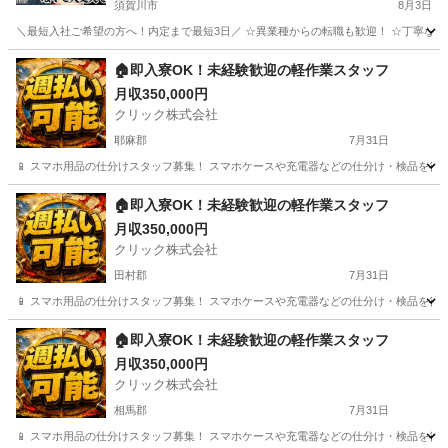
須賀川市
8月3日
＼最短入社ご希望の方へ！内定まで最短3日／ ☆異業種からの転職も歓迎！ ☆丁寧な指導で未経験でも安心のスタ
福島
須賀川市
工場
未経験
🏠即入寮OK！未経験歓迎の軽作業スタッフ
月収350,000円
クリック株式会社
耶麻郡
7月31日
📱 スマホ用品の仕分けスタッフ募集！ スマホケースや充電器などの仕分け・検品を行うシンプルなお
福島
耶麻郡
工場
🏠即入寮OK！未経験歓迎の軽作業スタッフ
月収350,000円
クリック株式会社
田村郡
7月31日
📱 スマホ用品の仕分けスタッフ募集！ スマホケースや充電器などの仕分け・検品を行うシンプルなお
福島
田村郡
工場
🏠即入寮OK！未経験歓迎の軽作業スタッフ
月収350,000円
クリック株式会社
相馬郡
7月31日
📱 スマホ用品の仕分けスタッフ募集！ スマホケースや充電器などの仕分け・検品を行うシンプルなお