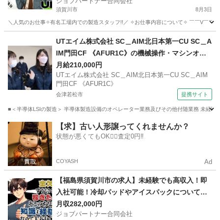
ジョブパートナー合同会社
須賀川市
8月3日
＼人気のお仕事✧有名工場内での製造スタッフ!!／ ✧お仕事内容について✧ ￣￣V￣￣
福島
須賀川市
工場
健康保険
UTエイム株式会社 SC＿AIM北日本第一CU SC＿A
IM門田CF 《AFUR1C》の機械操作・マシンオペ
レーター 【社員登用あり】
月給210,000円
UTエイム株式会社 SC＿AIM北日本第一CU SC＿AIM
門田CF 《AFUR1C》
会津若松市
提携サイト
■＜半導体LSIの製造＞ 半導体製造設備のオペレーター業務及びその他付随業務 未経験歓
福島
会津若松市
工場
【求】古い人形譲ってくれませんか？
状態が悪くてもOK🙆‍♀️査定0円‼️
COYASH
Ad
【福島県須賀川市の求人】未経験でも高収入！即
入社可能！冷却パッドやアイスパックについての
加工検査スタッフ
月収282,000円
ジョブパートナー合同会社