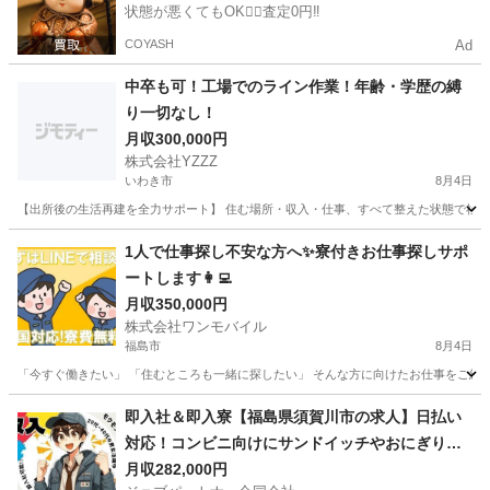
状態が悪くてもOK🙆‍♀️査定0円‼️
COYASH
Ad
中卒も可！工場でのライン作業！年齢・学歴の縛
り一切なし！
月収300,000円
株式会社YZZZ
いわき市
8月4日
【出所後の生活再建を全力サポート】 住む場所・収入・仕事、すべて整えた状態で社会復帰
福島
いわき市
工場
未経験
1人で仕事探し不安な方へ✨寮付きお仕事探しサポ
ートします👩‍💻
月収350,000円
株式会社ワンモバイル
福島市
8月4日
「今すぐ働きたい」 「住むところも一緒に探したい」 そんな方に向けたお仕事をご紹介し
福島
福島市
物流
未経験
即入社＆即入寮【福島県須賀川市の求人】日払い
対応！コンビニ向けにサンドイッチやおにぎりに
基づく成形補助スタッフ
月収282,000円