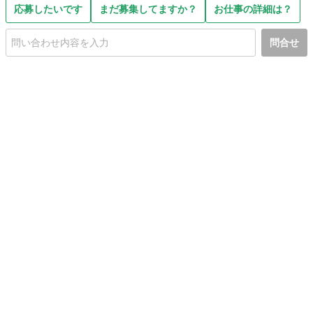
応募したいです
まだ募集してますか？
お仕事の詳細は？
問合せ
初めての方へ
利用規約
プライバシーポリシー
プライバシー・ステートメント
健全化に資する運用方針
お問い合わせ
運営会社
サイトマップ
ご利用ガイド
フリーワードで探す
PC版で表示
都道府県選択
特定商取引法の表示
利用者情報の外部送信について
© 2011-
2026
Jmty, Inc.