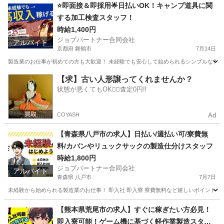
山梨
韮崎市
工場
スタッフ
⭐即面接＆即採用🌟日払いOK！キャンプ道具に関
する加工検査スタッフ！
時給1,400円
ジョブパートナー合同会社
アルバイト
京都府 舞鶴市
7月14日
製造業のお仕事が初めての方も大歓迎！ 未経験でも安心して始められるシンプルな作業か
京都
舞鶴市
工場
スタッフ
【求】古い人形譲ってくれませんか？
状態が悪くてもOK🙆‍♀️査定0円‼️
COYASH
Ad
【青森県八戸市の求人】日払い/週払い可/寮費無
料/カバンやリュックサックの製造仕分けスタッフ
時給1,800円
ジョブパートナー合同会社
アルバイト
青森県 八戸市
7月7日
未経験から始められる製造業のお仕事！ 即入社 即入寮 寮費無料など嬉しいポイントが
青森
八戸市
工場
個室
【熊本県荒尾市の求人】すぐに稼ぎたい方必見！
即入寮可能！ゲーム機に基づく軽作業製造スタッ