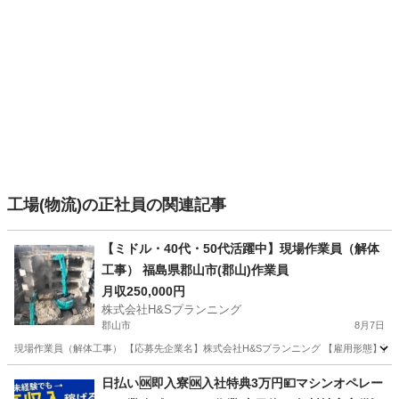
工場(物流)の正社員の関連記事
【ミドル・40代・50代活躍中】現場作業員（解体
工事） 福島県郡山市(郡山)作業員
月収250,000円
株式会社H&Sプランニング
郡山市
8月7日
現場作業員（解体工事） 【応募先企業名】株式会社H&Sプランニング 【雇用形態】正
福島
郡山市
工場
日払い🆗即入寮🆗入社特典3万円💴マシンオペレー