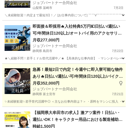
ジョブパートナー合同会社
アルバイト
山梨県 韮崎市
7月2日
＼未経験歓迎！内定まで最短3日！／ [お仕事内容について] ￣￣V￣￣￣￣￣￣￣￣￣
山梨
韮崎市
工場
スタッフ
即面接＆即採用🔥入社特典5万円💴日払い/週払い
可/年間休日120以上/オートバイ用のアクセサリー
（ヘルメット、グローブ、シートカバーなど）に
月収277,000円
ジョブパートナー合同会社
関する軽作業マシンオペレーター
正社員
静岡県 島田市
7月22日
★＼経験不問！若手ミドル世代活躍中／★ 【具体的な仕事内容】 ・マシンオペレーター 
静岡
島田市
工場
オペレーター
急募！最短2日で内定！今週中に即入寮可能な物件
あり🔥日払い/週払い可/年間休日120以上/バイクや
自転車用のヘルメットに関する軽作業補助
月収352,000円
ジョブパートナー合同会社
正社員
静岡県 富士宮市
7月21日
✨未経験歓迎✨若手世代活躍中◎ ＜主なお仕事内容は？＞ ・原料をマシンに投入 ・スイ
静岡
富士宮市
工場
未経験
【福岡県大牟田市の求人】激アツ案件！日払い・
週払いOK！キャラクター用品における製造補助ス
タッフ
時給1,500円