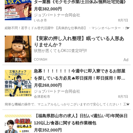
ター業務《モクモク作業/土日休み/無料社宅完備》
月収382,000円
ジョブパートナー合同会社
いわき市
8月7日
経験不問！若手ミドル世代活躍中 【具体的な仕事内容】 ・マシンオペレーター ・分類仕
福島
いわき市
工場
業務
【実家の押し入れ整理】眠っている人形あ
りませんか？
状態が悪くてもOK🙆‍♀️査定0円‼️
COYASH
Ad
急募！！！！！！！今週中に即入寮できるお部屋
を探している方必見🔥即日採用！即日採用！即日
採用！未経験者多数活躍中！
月収268,000円
ジョブパートナー合同会社
会津若松市
8月7日
簡単な機械の操作で、マニュアルもしっかりございますので安心してください！ 工場での勤
福島
会津若松市
工場
未経験
【福島県郡山市の求人】日払い/週払い可/年間休日
120以上/食器に関する軽作業梱包
月収352,000円