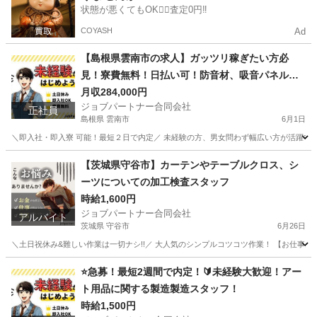
状態が悪くてもOK🙆‍♀️査定0円‼️
COYASH
Ad
【島根県雲南市の求人】ガッツリ稼ぎたい方必
見！寮費無料！日払い可！防音材、吸音パネル、
遮音カーテンの製造補助スタッフ！
月収284,000円
ジョブパートナー合同会社
正社員
島根県 雲南市
6月1日
＼即入社・即入寮 可能！最短２日で内定／ 未経験の方、男女問わず幅広い方が活躍中！ 学
島根
雲南市
工場
未経験
【茨城県守谷市】カーテンやテーブルクロス、シ
ーツについての加工検査スタッフ
時給1,600円
ジョブパートナー合同会社
アルバイト
茨城県 守谷市
6月26日
＼土日祝休み&難しい作業は一切ナシ!!／ 大人気のシンプルコツコツ作業！ 【お仕事内容
茨城
守谷市
工場
スタッフ
⭐急募！最短2週間で内定！🔰未経験大歓迎！アー
ト用品に関する製造製造スタッフ！
時給1,500円