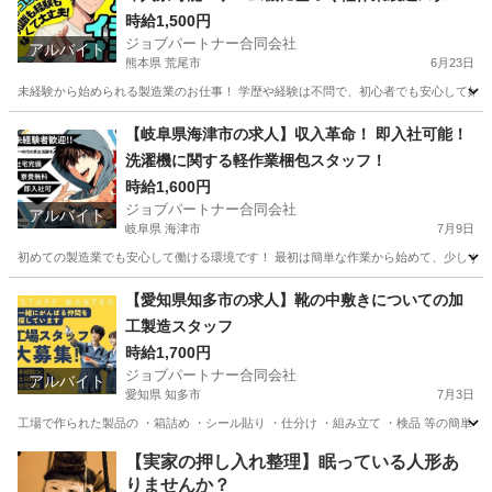
フ
時給1,500円
ジョブパートナー合同会社
アルバイト
熊本県 荒尾市
6月23日
未経験から始められる製造業のお仕事！ 学歴や経験は不問で、初心者でも安心して始め
熊本
荒尾市
工場
スタッフ
【岐阜県海津市の求人】収入革命！ 即入社可能！
洗濯機に関する軽作業梱包スタッフ！
時給1,600円
ジョブパートナー合同会社
アルバイト
岐阜県 海津市
7月9日
初めての製造業でも安心して働ける環境です！ 最初は簡単な作業から始めて、少しずつス
岐阜
海津市
工場
スタッフ
【愛知県知多市の求人】靴の中敷きについての加
工製造スタッフ
時給1,700円
ジョブパートナー合同会社
アルバイト
愛知県 知多市
7月3日
工場で作られた製品の ・箱詰め ・シール貼り ・仕分け ・組み立て ・検品 等の簡単な
愛知
知多市
工場
個室
【実家の押し入れ整理】眠っている人形あ
りませんか？