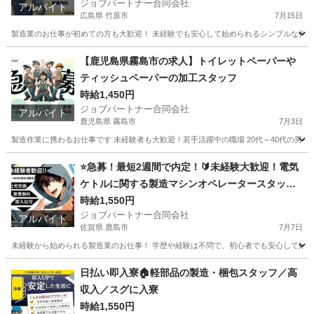
ジョブパートナー合同会社
アルバイト
広島県 竹原市
7月15日
製造業のお仕事が初めての方も大歓迎！ 未経験でも安心して始められるシンプルな作業か
広島
竹原市
工場
スタッフ
【鹿児島県霧島市の求人】トイレットペーパーや
ティッシュペーパーの加工スタッフ
時給1,450円
ジョブパートナー合同会社
アルバイト
鹿児島県 霧島市
7月3日
製造作業に携わるお仕事です 未経験者も大歓迎！若手活躍中の職場 20代～40代の男女
鹿児島
霧島市
工場
スタッフ
⭐急募！最短2週間で内定！🔰未経験大歓迎！電気
ケトルに関する製造マシンオペレータースタッ
フ！
時給1,550円
ジョブパートナー合同会社
アルバイト
佐賀県 鹿島市
7月7日
未経験から始められる製造業のお仕事！ 学歴や経験は不問で、初心者でも安心して始めら
佐賀
鹿島市
工場
時給
日払い即入寮🏠軽部品の製造・梱包スタッフ／高
収入／スグに入寮
時給1,550円