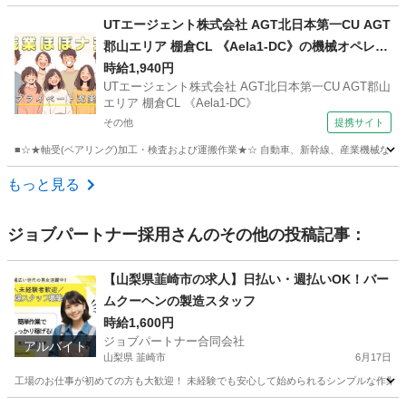
福島
相馬郡
工場
UTエージェント株式会社 AGT北日本第一CU AGT
郡山エリア 棚倉CL 《Aela1-DC》の機械オペレー
ション・測定・検査・運搬 【食堂・売店あり】
時給1,940円
UTエージェント株式会社 AGT北日本第一CU AGT郡山
エリア 棚倉CL 《Aela1-DC》
その他
提携サイト
■☆★軸受(ベアリング)加工・検査および運搬作業★☆ 自動車、新幹線、産業機械などに
福島
その他
工場
もっと見る
ジョブパートナー採用
さんのその他の投稿記事：
【山梨県韮崎市の求人】日払い・週払いOK！バー
ムクーヘンの製造スタッフ
時給1,600円
ジョブパートナー合同会社
アルバイト
山梨県 韮崎市
6月17日
工場のお仕事が初めての方も大歓迎！ 未経験でも安心して始められるシンプルな作業から