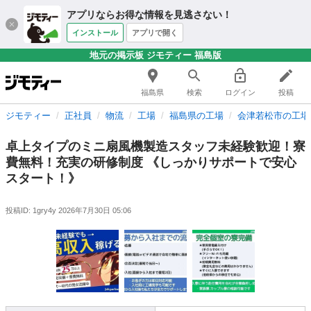
アプリならお得な情報を見逃さない！
インストール
アプリで開く
地元の掲示板 ジモティー 福島版
福島県
検索
ログイン
投稿
ジモティー
正社員
物流
工場
福島県の工場
会津若松市の工場
卓上タイプのミニ扇風機製造スタッフ未経験歓迎！寮
費無料！充実の研修制度 《しっかりサポートで安心
スタート！》
投稿ID: 1gry4y
2026年7月30日 05:06