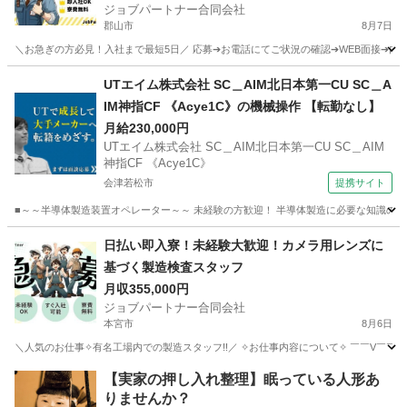
ジョブパートナー合同会社
郡山市
8月7日
＼お急ぎの方必見！入社まで最短5日／ 応募➔お電話にてご状況の確認➔WEB面接➔内定通
福島
郡山市
工場
製造工場
UTエイム株式会社 SC＿AIM北日本第一CU SC＿A
IM神指CF 《Acye1C》の機械操作 【転勤なし】
月給230,000円
UTエイム株式会社 SC＿AIM北日本第一CU SC＿AIM
神指CF 《Acye1C》
会津若松市
提携サイト
■～～半導体製造装置オペレーター～～ 未経験の方歓迎！ 半導体製造に必要な知識の研
福島
会津若松市
工場
日払い即入寮！未経験大歓迎！カメラ用レンズに
基づく製造検査スタッフ
月収355,000円
ジョブパートナー合同会社
本宮市
8月6日
＼人気のお仕事✧有名工場内での製造スタッフ!!／ ✧お仕事内容について✧ ￣￣V￣￣
福島
本宮市
工場
未経験
【実家の押し入れ整理】眠っている人形あ
りませんか？