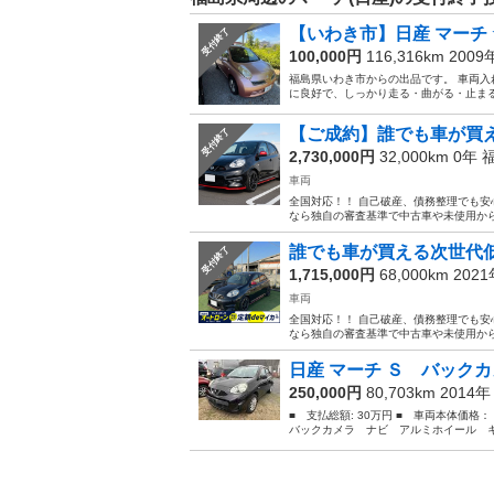
【いわき市】日産 マーチ
受付終了
100,000円
116,316km 200
福島県いわき市からの出品です。 車両入
に良好で、しっかり走る・曲がる・止まる状
【ご成約】誰でも車が買え
受付終了
2,730,000円
32,000km 0年
車両
全国対応！！ 自己破産、債務整理でも安
なら独自の審査基準で中古車や未使用から新
誰でも車が買える次世代低与
受付終了
1,715,000円
68,000km 202
車両
全国対応！！ 自己破産、債務整理でも安
なら独自の審査基準で中古車や未使用から新
日産 マーチ Ｓ バックカ
250,000円
80,703km 2014
■ 支払総額: 30万円 ■ 車両本体価格
バックカメラ ナビ アルミホイール キ