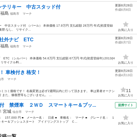
更新8月28日
S インテリキー 中古スタッド付
作成6月8日
年
福島
福島市
マーチ
キー 中古スタッド付 （パール） 本体価格 17.9万円 支払総額 28万円 年式(初度登録
修復歴:なし、 リサイク...
お気に入り
更新8月28日
WD 社外ナビ ETC
作成6月7日
年
福島
福島市
マーチ
ビ ETC （シルバー） 本体価格 54.6万円 支払総額 67万円 年式(初度登録年):2013(H
 リサイクル料...
お気に入り
更新8月28日
！ 車検付き 格安！
作成4月13日
山市
マーチ
11
ぶコミコミ価格です！ 名義変更は必ず2週間以内に行って頂きます。 車は業者オークシ
また、修復歴等もございません。 ...
お気に入り
付 禁煙車 ２ＷＤ スマートキー＆プッ...
提携サイト
2年
宮城
仙台市
マーチ
格： 157,000 円 ■ メーカー名： 日産 ■ 車種名： マーチ ■ グレード名： １
キー＆プッシュスタート アイドリングストップ Ｃ...
お気に入り
投稿一覧