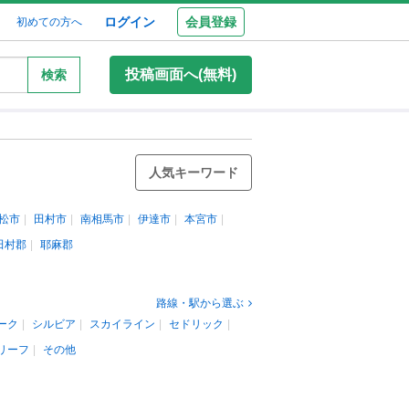
ログイン
会員登録
初めての方へ
投稿画面へ(無料)
検索
人気キーワード
松市
田村市
南相馬市
伊達市
本宮市
田村郡
耶麻郡
路線・駅から選ぶ
ーク
シルビア
スカイライン
セドリック
リーフ
その他