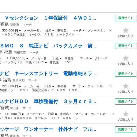
 Ｖセレクション １年保証付 ４ＷＤ１...
提携サイト
年
福島
福島市
マーチ
： 550,000 円 ■ メーカー名： 日産 ■ 車種名： マーチ ■ グレード名： Ｘ
４ＷＤ１年保証付 キーレス ＡＢＳ オートライト ...
お気に入り
ＳＭＯ Ｓ 純正ナビ バックカメラ 前...
提携サイト
0年
福島
南相馬市
マーチ
格： 1,210,000 円 ■ メーカー名： 日産 ■ 車種名： マーチ ■ グレード
バックカメラ 前後ドラレコ ■ 排気量： 150...
お気に入り
ナビ キーレスエントリー 電動格納ミラ...
提携サイト
7年
福島
西白河郡
マーチ
： 220,000 円 ■ メーカー名： 日産 ■ 車種名： マーチ ■ グレード名： Ｓ
格納ミラー ＣＶＴ 衝突安全ボディ ＡＢＳ ＥＳＣ...
お気に入り
スナビＨＤＤ 車検整備付 ３ヶ月ｏｒ３...
提携サイト
年
宮城
黒川郡
マーチ
格： 119,000 円 ■ メーカー名： 日産 ■ 車種名： マーチ ■ グレード名： １
ヶ月ｏｒ３０００ｋｍ キーレス ＨＩＤ ＡＢＳ ...
お気に入り
ッケージ ワンオーナー 社外ナビ フル...
提携サイト
年
福島
郡山市
マーチ