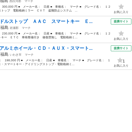
福島
西白河郡
マーチ
 300,000 円 ■ メーカー名： 日産 ■ 車種名： マーチ ■ グレード名： １２
トップ 電動格納ミラー ＣＶＴ 盗難防止システム ...
お気に入り
ドルストップ ＡＡＣ スマートキー Ｅ...
提携サイト
年
福島
岩瀬郡
マーチ
 230,000 円 ■ メーカー名： 日産 ■ 車種名： マーチ ■ グレード名： １２
キー ＥＴＣ 車検整備付き 修復歴無し 電動格納ミ...
お気に入り
アルミホイール・ＣＤ・ＡＵＸ・スマート...
提携サイト
年
福島
いわき市
マーチ
格： 198,000 円 ■ メーカー名： 日産 ■ 車種名： マーチ ■ グレード名： １
1
・スマートキー・アイドリングストップ・電動格納ミ...
お気に入り