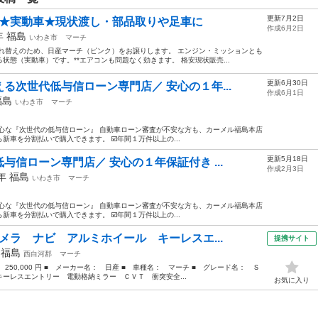
更新7月2日
 ★実動車★現状渡し・部品取りや足車に
作成6月2日
9年
福島
いわき市
マーチ
れ替えのため、日産マーチ（ピンク）をお譲りします。 エンジン・ミッションとも
態（実動車）です。**エアコンも問題なく効きます。 格安現状販売...
更新6月30日
る次世代低与信ローン専門店／ 安心の１年...
作成6月1日
福島
いわき市
マーチ
心な『次世代の低与信ローン』 自動車ローン審査が不安な方も、カーメル福島本店
車を分割払いで購入できます。 ☑️年間１万件以上の...
更新5月18日
信ローン専門店／ 安心の１年保証付き ...
作成2月3日
1年
福島
いわき市
マーチ
心な『次世代の低与信ローン』 自動車ローン審査が不安な方も、カーメル福島本店
車を分割払いで購入できます。 ☑️年間１万件以上の...
メラ ナビ アルミホイール キーレスエ...
提携サイト
年
福島
西白河郡
マーチ
： 250,000 円 ■ メーカー名： 日産 ■ 車種名： マーチ ■ グレード名： Ｓ
ーレスエントリー 電動格納ミラー ＣＶＴ 衝突安全...
お気に入り