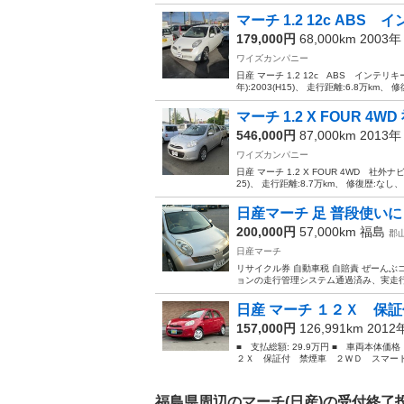
マーチ 1.2 12c AB
179,000円
68,000km 2003
ワイズカンパニー
日産 マーチ 1.2 12c ABS インテリ
年):2003(H15)、 走行距離:6.8万km、 
マーチ 1.2 X FOUR 4
546,000円
87,000km 2013
ワイズカンパニー
日産 マーチ 1.2 X FOUR 4WD 社外ナ
25)、 走行距離:8.7万km、 修復歴:なし、
日産マーチ 足 普段使いに
200,000円
57,000km
福島
郡
日産マーチ
リサイクル券 自動車税 自賠責 ぜーん
ョンの走行管理システム通過済み、実走行 
日産 マーチ １２Ｘ 保証
157,000円
126,991km 201
■ 支払総額: 29.9万円 ■ 車両本体価
２Ｘ 保証付 禁煙車 ２ＷＤ スマート
福島県周辺のマーチ(日産)の受付終了