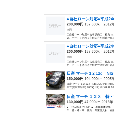
●自社ローン対応●平成24
200,000円
137,600km 201
車両
〇自社ローン対応中古車販売〇 福
２、パートをされる主婦の方や派遣社員の方
●自社ローン対応●平成24
200,000円
137,600km 201
車両
〇自社ローン対応中古車販売〇 福
２、パートをされる主婦の方や派遣社員の方
日産 マーチ 1.2 12c NI
150,000円
104,000km 200
日産 マーチ 1.2 12c NISUMO足回りH
年式(初度登録年):2005(H17) 走行距離:10.
日産 マーチ １２Ｘ 特・
130,000円
47,000km 2013
■ 支払総額: 28万円 ■ 車両本体価格：
Ｘ 特・選・車 後期 関東仕入れ 距離