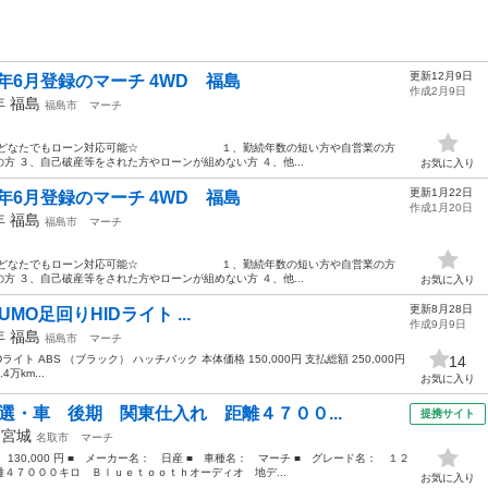
更新12月9日
年6月登録のマーチ 4WD 福島
作成2月9日
2年
福島
福島市
マーチ
島 ☆どなたでもローン対応可能☆ １、勤続年数の短い方や自営業の方
 ３、自己破産等をされた方やローンが組めない方 ４、他...
お気に入り
更新1月22日
年6月登録のマーチ 4WD 福島
作成1月20日
2年
福島
福島市
マーチ
島 ☆どなたでもローン対応可能☆ １、勤続年数の短い方や自営業の方
 ３、自己破産等をされた方やローンが組めない方 ４、他...
お気に入り
更新8月28日
SUMO足回りHIDライト ...
作成9月9日
5年
福島
福島市
マーチ
IDライト ABS （ブラック） ハッチバック 本体価格 150,000円 支払総額 250,000円
14
4万km...
お気に入り
選・車 後期 関東仕入れ 距離４７００...
提携サイト
年
宮城
名取市
マーチ
 130,000 円 ■ メーカー名： 日産 ■ 車種名： マーチ ■ グレード名： １２
４７０００キロ Ｂｌｕｅｔｏｏｔｈオーディオ 地デ...
お気に入り