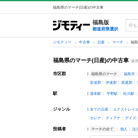
福島県のマーチ(日産)の中古車
福島版
都道府県選択
ジモティー
中古車
日産
マーチ
福島
福島県のマーチ(日産)の中古車
全3
市区郡
：
福島県のマーチ
福島市
安達郡
伊達郡
双葉郡
駅
：
湯本駅
平野駅
松川駅
ジャンル
：
全ての日産
エクストレイ
セレナ
ティアナ
デイズ
投稿者
：
マーチの全て
個人
法