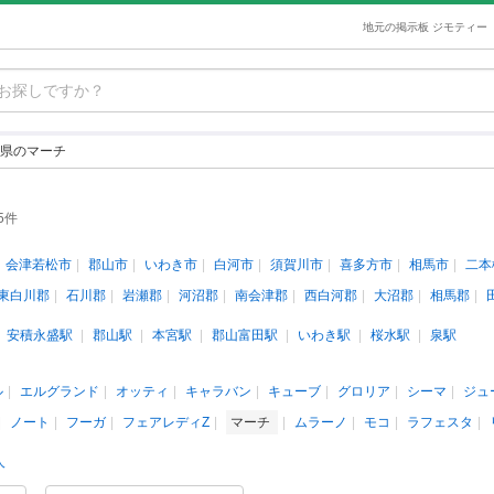
地元の掲示板 ジモティー
県のマーチ
5件
会津若松市
郡山市
いわき市
白河市
須賀川市
喜多方市
相馬市
二本
東白川郡
石川郡
岩瀬郡
河沼郡
南会津郡
西白河郡
大沼郡
相馬郡
安積永盛駅
郡山駅
本宮駅
郡山富田駅
いわき駅
桜水駅
泉駅
ル
エルグランド
オッティ
キャラバン
キューブ
グロリア
シーマ
ジュ
ノート
フーガ
フェアレディZ
マーチ
ムラーノ
モコ
ラフェスタ
人