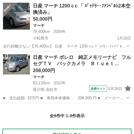
本 車検 令和3年11月29日まで 走行 約87000km 内外装、機関ともに
徳島
美馬郡
マーチ
日産マーチ
日産 マーチ 1200ｃc 「 ﾊﾞｯﾃﾘｰ･ﾌｧﾝﾍﾞﾙﾄ2本交
良好ですが、保証はできませんので現車確認をお願いします。試乗も
換済み」
可能です。 今年...
50,000円
マーチ
76,400km
2004年
小松島市
1月16日
走行距離少ない【76,400㎞】 日産 マーチ 1200ｃc ﾊﾞｯﾃﾘｰ･ﾌｧﾝﾍﾞﾙﾄ2
本 交換済み 車検２年付けて「コミコミ価格 278,000円」
徳島
小松島市
マーチ
バッテリー
日産 マーチ ボレロ 純正メモリーナビ フル
セグＴＶ バックカメラ Ｂｌｕｅｔ…
208,000円
マーチ
83,132km
2012年
5月26日
提携サイト
香川県 高松市
■ 支払総額: 33万円 ■ 車両本体価格： 208,000 円 ■ メーカー
名： 日産 ■ 車種名： マーチ ■ グレード名： ボレロ 純正メ
香川
高松市
マーチ
モリーナビ フルセグＴＶ バックカメラ Ｂｌｕｅｔｏｏｔｈオー
全9件中 1-9件表示
ディオ ＤＶＤ再...