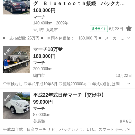
グ Ｂｌｕｅｔｏｏｔｈ接続 バックカ…
まだ使えると思い...
160,000円
マーチ
140,400km
2009年
6月28日
提携サイト
香川県 丸亀市
■ 支払総額: 25万円 ■ 車両本体価格： 160,000 円 ■ メーカー
名： 日産 ■ 車種名： マーチ ■ グレード名： ボレロ メモリ
香川
丸亀市
マーチ
マーチ18万🩶
ーナビ フルセグ Ｂｌｕｅｔｏｏｔｈ接続 バックカメラ オート
180,000円
エアコン オート...
マーチ
200,000km
鳴門市
10月22日
♡車検なし ♡年式平成10年6月 ♡距離200000キロ 年式の割には調子
悪いとこもなく普通に走れます 名義変更は徳島県の方は5000円 香川
徳島
鳴門市
マーチ
距離
平成22年式日産マーチ【交渉中】
県の方は10000円でします 希望ナンバーの場合は別費用となります🙇‍♀️
99,000円
...
マーチ
87,000km
美馬郡
9月6日
平成22年式 日産マーチ ナビ、バックカメラ、ETC、スマートキー2