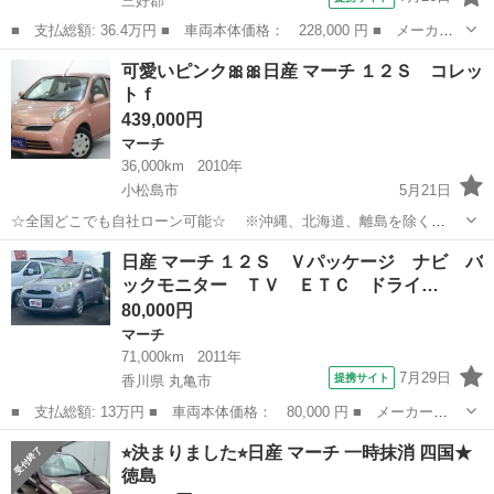
三好郡
■ 支払総額: 36.4万円 ■ 車両本体価格： 228,000 円 ■ メーカー
名： 日産 ■ 車種名： マーチ ■ グレード名： １４ｅ－ｆｏｕ
徳島
三好郡
マーチ
可愛いピンク🎀🎀日産 マーチ １２Ｓ コレッ
ｒ ■ 排気量： 1400cc ■ ドア枚数： 5D ■ ミッション： A...
トｆ
439,000円
マーチ
36,000km
2010年
小松島市
5月21日
☆全国どこでも自社ローン可能☆ ※沖縄、北海道、離島を除く
https://www.otoron.jp/lists/detail?carno=025593 自己破産、債務整理の
徳島
小松島市
マーチ
オトロン
日産 マーチ １２Ｓ Ｖパッケージ ナビ バ
経験あり… 転職したばかり…自...
ックモニター ＴＶ ＥＴＣ ドライ…
80,000円
マーチ
71,000km
2011年
7月29日
提携サイト
香川県 丸亀市
■ 支払総額: 13万円 ■ 車両本体価格： 80,000 円 ■ メーカー
名： 日産 ■ 車種名： マーチ ■ グレード名： １２Ｓ Ｖパッ
香川
丸亀市
マーチ
⭐︎決まりました⭐︎日産 マーチ 一時抹消 四国★
ケージ ナビ バックモニター ＴＶ ＥＴＣ ドライブレコーダー
徳島
■ 排気量： 1...