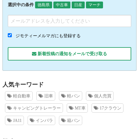
選択中の条件
徳島県
中古車
日産
マーチ
ジモティーメルマガにも登録する
新着投稿の通知をメールで受け取る
人気キーワード
軽自動車
旧車
軽バン
個人売買
キャンピングトレーラー
MT車
17クラウン
JA11
インパラ
箱バン