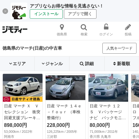
アプリならお得な情報を見逃さない！
インストール
アプリで開く
徳島県
検索
ログイン
投稿
徳島県のマーチ(日産)の中古車
人気キーワード
エリア
ジャンル
詳細
新着順
日産 マーチ Ｘ Ｖ
日産 マーチ １４ｅ
日産 マーチ １２
日
セレクション 衝突
－ｆｏｕｒ （車検
Ｓ Ｖパッケージ
ロ
回避支援ブレーキ機
整備付）
ナビ バックモニタ
フ
能・ナビ・バックカ
ー ＴＶ ＥＴＣ
ｔ
898,000円
228,000円
80,000円
16
（車検整備付）
ドライブレコーダー
ッ
53,000km / 2022年
126,225km / 2005年
71,000km / 2011年
140
（検8.9）
エ
阿南市
三好郡
香川県 丸亀市
香川