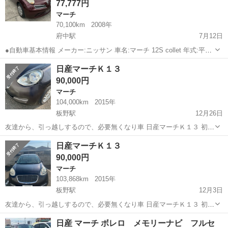
77,777円
マーチ
70,100km
2008年
府中駅
7月12日
●自動車基本情報 メーカー:ニッサン 車名:マーチ 12S collet 年式:平成
20年 走行:70,100キロ 距離は伸びます。 色:ブラウン系 車検:一時抹消
徳島
徳島市
府中駅
マーチ
四国
日産マーチＫ１３
型式:AK12 排気量:1,200cc 交換可...
90,000円
マーチ
104,000km
2015年
板野駅
12月26日
友達から、引っ越しするので、必要無くなり車 日産マーチＫ１３ 初登
録平成２７年の１月です、 走距離103868km(使用しているのでまだ伸
徳島
板野郡
板野駅
マーチ
日産マーチ
日産マーチＫ１３
びています) 車検期間R8/１月/２１日 凹む所もありますが 気にしなか
90,000円
ったらまだ使え...
マーチ
103,868km
2015年
板野駅
12月3日
友達から、引っ越しするので、必要無くなり車 日産マーチＫ１３ 初登
録平成２７年の１月です、 走距離103868km(使用しているのでまだ伸
徳島
板野郡
板野駅
マーチ
日産マーチ
日産 マーチ ボレロ メモリーナビ フルセ
びています) 車検期間R8/１月 凹む所もありますが 気にしなかったら