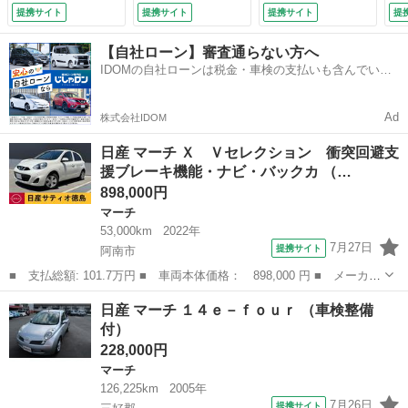
イ
提携サイト
提携サイト
提携サイト
提
ー
ウ
【自社ローン】審査通らない方へ
検
IDOMの自社ローンは税金・車検の支払いも含んでいる
ので毎月の支払額は一定
Ad
株式会社IDOM
日産 マーチ Ｘ Ｖセレクション 衝突回避支
援ブレーキ機能・ナビ・バックカ （…
898,000円
マーチ
53,000km
2022年
7月27日
提携サイト
阿南市
■ 支払総額: 101.7万円 ■ 車両本体価格： 898,000 円 ■ メーカー
名： 日産 ■ 車種名： マーチ ■ グレード名： Ｘ Ｖセレクシ
徳島
阿南市
マーチ
日産 マーチ １４ｅ－ｆｏｕｒ （車検整備
ョン 衝突回避支援ブレーキ機能・ナビ・バックカ ■ 排気量：
付）
1200c...
228,000円
マーチ
126,225km
2005年
7月26日
提携サイト