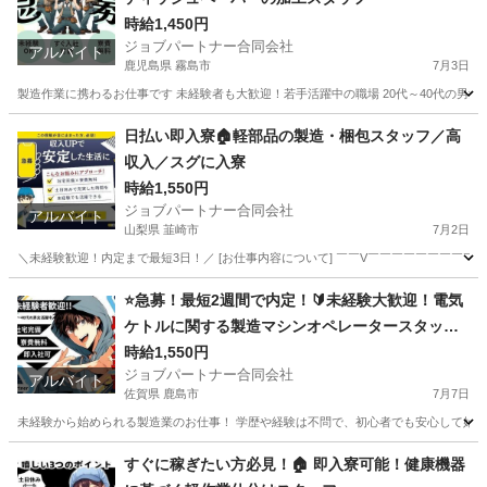
時給1,450円
ジョブパートナー合同会社
アルバイト
鹿児島県 霧島市
7月3日
製造作業に携わるお仕事です 未経験者も大歓迎！若手活躍中の職場 20代～40代の男女
鹿児島
霧島市
工場
スタッフ
日払い即入寮🏠軽部品の製造・梱包スタッフ／高
収入／スグに入寮
時給1,550円
ジョブパートナー合同会社
アルバイト
山梨県 韮崎市
7月2日
＼未経験歓迎！内定まで最短3日！／ [お仕事内容について] ￣￣V￣￣￣￣￣￣￣￣￣
山梨
韮崎市
工場
スタッフ
⭐急募！最短2週間で内定！🔰未経験大歓迎！電気
ケトルに関する製造マシンオペレータースタッ
フ！
時給1,550円
ジョブパートナー合同会社
アルバイト
佐賀県 鹿島市
7月7日
未経験から始められる製造業のお仕事！ 学歴や経験は不問で、初心者でも安心して始めら
佐賀
鹿島市
工場
時給
すぐに稼ぎたい方必見！🏠 即入寮可能！健康機器