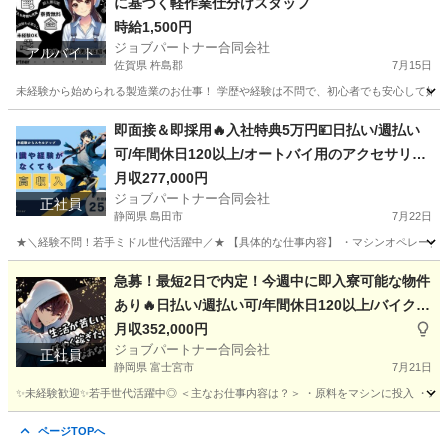
に基づく軽作業仕分けスタッフ
時給1,500円
ジョブパートナー合同会社
アルバイト
佐賀県 杵島郡
7月15日
未経験から始められる製造業のお仕事！ 学歴や経験は不問で、初心者でも安心して始めら
佐賀
杵島郡
工場
スタッフ
即面接＆即採用🔥入社特典5万円💴日払い/週払い
可/年間休日120以上/オートバイ用のアクセサリー
（ヘルメット、グローブ、シートカバーなど）に
月収277,000円
ジョブパートナー合同会社
関する軽作業マシンオペレーター
正社員
静岡県 島田市
7月22日
★＼経験不問！若手ミドル世代活躍中／★ 【具体的な仕事内容】 ・マシンオペレーター 
静岡
島田市
工場
オペレーター
急募！最短2日で内定！今週中に即入寮可能な物件
あり🔥日払い/週払い可/年間休日120以上/バイクや
自転車用のヘルメットに関する軽作業補助
月収352,000円
ジョブパートナー合同会社
正社員
静岡県 富士宮市
7月21日
✨未経験歓迎✨若手世代活躍中◎ ＜主なお仕事内容は？＞ ・原料をマシンに投入 ・スイ
静岡
富士宮市
工場
未経験
ページTOPへ