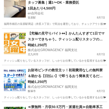
タッフ募集｜週1〜OK・業務委託
1回あたり4,500円
en合同会社
笹原駅
8月7日
福岡市南区の笹原駅周辺（井尻３丁目）で民泊を運営しており、チェックアウト後のお部
福岡
福岡市
笹原駅
清掃
スタッフ
【究極の見守りバイト👀】かんたんすぎて1日でマ
スターできちゃう。ティッシュ配りスタッフの監
視係
時給1,250円
株式会社GROWAGENCY 福岡支社
北九州市
8月7日
ティッシュ配りをしているスタッフが、しっかりお仕事しているかを監視するお仕事！ カンタ
福岡
北九州市
その他
スタッフ
お財布ピンチの救世主ッ！初期費用なしの無料寮
＆助かる【日払い】で即うるおう簡単見てるだけ
ワーク
時給1,250円
株式会社GROWAGENCY 福岡支社
飯塚市
8月7日
ティッシュ配りをしているスタッフが、しっかりお仕事しているかを監視するお仕事！ カンタ
福岡
飯塚市
その他
ピンチ
≪寮無料・月収50.5万円・派遣社員≫自動車系工