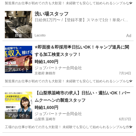
製造業のお仕事が初めての方も大歓迎！ 未経験でも安心して始められるシンプルな作業か
広島
竹原市
工場
スタッフ
洗い場スタッフ
日給例1万円〜 /【登録不要】スマホで1分！単発バイ
ト一括検索✨
Lacotto
Ad
⭐即面接＆即採用🌟日払いOK！キャンプ道具に関
する加工検査スタッフ！
時給1,400円
ジョブパートナー合同会社
アルバイト
京都府 舞鶴市
7月14日
製造業のお仕事が初めての方も大歓迎！ 未経験でも安心して始められるシンプルな作業か
京都
舞鶴市
工場
スタッフ
【山梨県韮崎市の求人】日払い・週払いOK！バー
ムクーヘンの製造スタッフ
時給1,600円
ジョブパートナー合同会社
アルバイト
山梨県 韮崎市
6月17日
工場のお仕事が初めての方も大歓迎！ 未経験でも安心して始められるシンプルな作業から