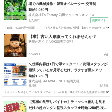
場での機械操作・製造オペレーター 交替制
時給2,050円
株式会社J’s Factory 苅田テクニカルオフィス
北九州市
提携サイト
【18歳～49歳の男性活躍中！】【8月入社＆入社祝金90万円】【ホクホク稼げちゃう！2
福岡
北九州市
その他
【求】古い人形譲ってくれませんか？
状態が悪くてもOK🙆‍♀️査定0円‼️
COYASH
Ad
＼仕事内容は1日で即マスター！／街頭スタッフが
頑張っているか見守るだけ。ラクすぎ激レアワー
ク✨
時給1,250円
株式会社GROWAGENCY 福岡支社
田川市
8月7日
ティッシュ配りをしているスタッフが、しっかりお仕事しているかを監視するお仕事！ カンタ
福岡
田川市
その他
スタッフ
【究極の見守りバイト👀】ティッシュ配りを見る
だけの超カンタン監視スタッフ★時給1250円/友達