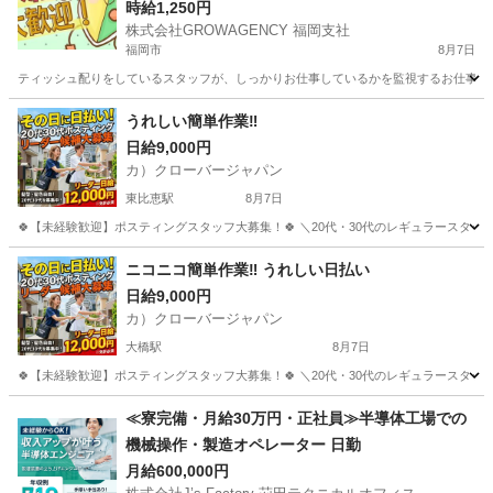
へのネタにも(笑)
時給1,250円
株式会社GROWAGENCY 福岡支社
福岡市
8月7日
ティッシュ配りをしているスタッフが、しっかりお仕事しているかを監視するお仕事！ カンタ
福岡
福岡市
その他
スタッフ
うれしい簡単作業‼
日給9,000円
カ）クローバージャパン
東比恵駅
8月7日
🍀【未経験歓迎】ポスティングスタッフ大募集！🍀 ＼20代・30代のレギュラースタッフ
福岡
福岡市
東比恵駅
軽作業
スタッフ
ニコニコ簡単作業‼️ うれしい日払い
日給9,000円
カ）クローバージャパン
大橋駅
8月7日
🍀【未経験歓迎】ポスティングスタッフ大募集！🍀 ＼20代・30代のレギュラースタッフ
福岡
福岡市
大橋駅
軽作業
スタッフ
≪寮完備・月給30万円・正社員≫半導体工場での
機械操作・製造オペレーター 日勤
月給600,000円