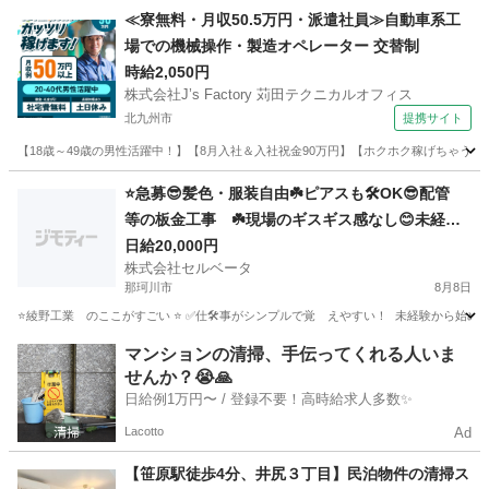
福岡
飯塚市
その他
スタッフ
≪寮無料・月収50.5万円・派遣社員≫自動車系工
場での機械操作・製造オペレーター 交替制
時給2,050円
株式会社J’s Factory 苅田テクニカルオフィス
北九州市
提携サイト
【18歳～49歳の男性活躍中！】【8月入社＆入社祝金90万円】【ホクホク稼げちゃう！2
福岡
北九州市
その他
⭐️急募😎髪色・服装自由☘️ピアスも🛠️OK😎配管
等の板金工事 ☘️現場のギスギス感なし😊未経験
大歓迎🔰面白い仲間ばかりのシンプル作業⭐️
日給20,000円
株式会社セルベータ
那珂川市
8月8日
⭐綾野工業 のここがすごい ⭐ ✅仕🛠️事がシンプルで覚 えやすい！ 未経験から始め
福岡
那珂川市
軽作業
社長
マンションの清掃、手伝ってくれる人いま
せんか？😭🙏
日給例1万円〜 / 登録不要！高時給求人多数✨
Lacotto
Ad
【笹原駅徒歩4分、井尻３丁目】民泊物件の清掃ス