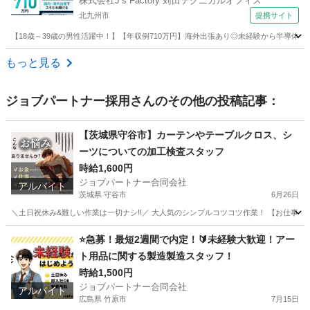
株式会社J’s Factory 苅田テクニカルオフィス
北九州市
提携サイト
【18歳～39歳の男性活躍中！】【年収例710万円】海外出張あり◎未経験から半導体
福岡
北九州市
その他
もっと見る
ジョブパートナー採用
さんのその他の投稿記事：
【茨城県守谷市】カーテンやテーブルクロス、シ
ーツについての加工検査スタッフ
時給1,600円
ジョブパートナー合同会社
アルバイト
茨城県 守谷市
6月26日
＼土日祝休み&難しい作業は一切ナシ!!／ 大人気のシンプルコツコツ作業！ 【お仕事内容
茨城
守谷市
工場
スタッフ
⭐急募！最短2週間で内定！🔰未経験大歓迎！アー
ト用品に関する製造製造スタッフ！
時給1,500円
ジョブパートナー合同会社
アルバイト
広島県 竹原市
7月15日