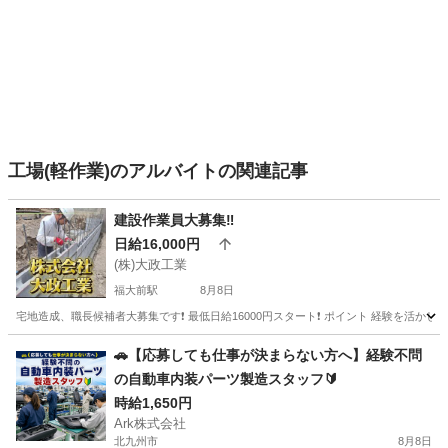
工場(軽作業)のアルバイトの関連記事
建設作業員大募集‼️
日給16,000円
(株)大政工業
福大前駅
8月8日
宅地造成、職長候補者大募集です❗ 最低日給16000円スタート❗ ポイント 経験を活
福岡
福岡市
福大前駅
軽作業
職長
🚗【応募しても仕事が決まらない方へ】経験不問
の自動車内装パーツ製造スタッフ🔰
時給1,650円
Ark株式会社
北九州市
8月8日