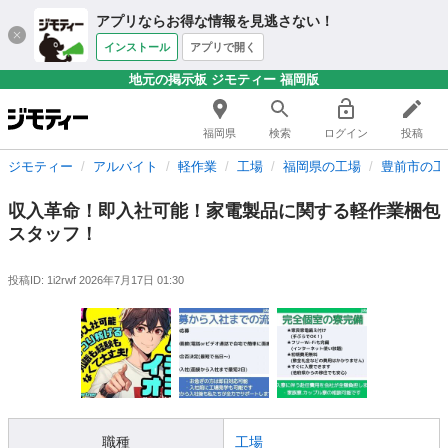
アプリならお得な情報を見逃さない！
インストール
アプリで開く
地元の掲示板 ジモティー 福岡版
福岡県
検索
ログイン
投稿
ジモティー
アルバイト
軽作業
工場
福岡県の工場
豊前市の工
収入革命！即入社可能！家電製品に関する軽作業梱包
スタッフ！
投稿ID: 1i2rwf
2026年7月17日 01:30
職種
工場