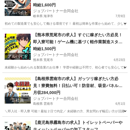
時給1,600円
ジョブパートナー合同会社
アルバイト
岐阜県 海津市
7月9日
初めての製造業でも安心して働ける環境です！ 最初は簡単な作業から始めて、少しずつス
岐阜
海津市
工場
スタッフ
【熊本県荒尾市の求人】すぐに稼ぎたい方必見！
即入寮可能！ゲーム機に基づく軽作業製造スタッ
フ
時給1,500円
ジョブパートナー合同会社
アルバイト
熊本県 荒尾市
6月23日
未経験から始められる製造業のお仕事！ 学歴や経験は不問で、初心者でも安心して始め
熊本
荒尾市
工場
スタッフ
【島根県雲南市の求人】ガッツリ稼ぎたい方必
見！寮費無料！日払い可！防音材、吸音パネル、
遮音カーテンの製造補助スタッフ！
月収284,000円
ジョブパートナー合同会社
正社員
島根県 雲南市
6月1日
＼即入社・即入寮 可能！最短２日で内定／ 未経験の方、男女問わず幅広い方が活躍中！ 学
島根
雲南市
工場
未経験
【鹿児島県霧島市の求人】トイレットペーパーや
ティッシュペーパーの加工スタッフ