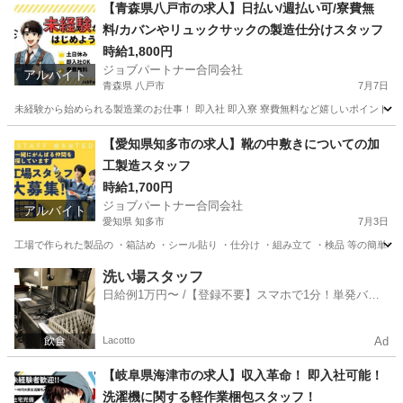
山梨
韮崎市
工場
スタッフ
【青森県八戸市の求人】日払い/週払い可/寮費無
料/カバンやリュックサックの製造仕分けスタッフ
時給1,800円
ジョブパートナー合同会社
アルバイト
青森県 八戸市
7月7日
未経験から始められる製造業のお仕事！ 即入社 即入寮 寮費無料など嬉しいポイントが
青森
八戸市
工場
個室
【愛知県知多市の求人】靴の中敷きについての加
工製造スタッフ
時給1,700円
ジョブパートナー合同会社
アルバイト
愛知県 知多市
7月3日
工場で作られた製品の ・箱詰め ・シール貼り ・仕分け ・組み立て ・検品 等の簡単な
愛知
知多市
工場
個室
洗い場スタッフ
日給例1万円〜 /【登録不要】スマホで1分！単発バイ
ト一括検索✨
Lacotto
Ad
【岐阜県海津市の求人】収入革命！ 即入社可能！
洗濯機に関する軽作業梱包スタッフ！