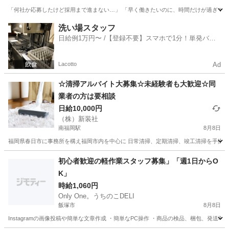
「何社か応募したけど採用まで進まない…」 「早く働きたいのに、時間だけが過ぎてい
福岡
北九州市
工場
自動車
洗い場スタッフ
日給例1万円〜 /【登録不要】スマホで1分！単発バイ
ト一括検索✨
Lacotto
Ad
☆清掃アルバイト大募集☆未経験者も大歓迎☆同
業者の方は要相談
日給10,000円
（株）新装社
南福岡駅
8月8日
福岡県春日市に事務所を構え福岡市内を中心に 日常清掃、定期清掃、竣工清掃を手掛ける
福岡
春日市
南福岡駅
清掃
番号
初心者歓迎の軽作業スタッフ募集」「週1日からO
K」
時給1,060円
Only One。うちのこDELI
飯塚市
8月8日
Instagramの画像投稿や簡単な文章作成 ・簡単なPC操作 ・商品の検品、梱包、発送準