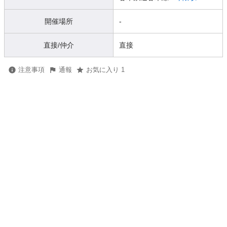
開催場所
-
直接/仲介
直接
注意事項
通報
お気に入り 1