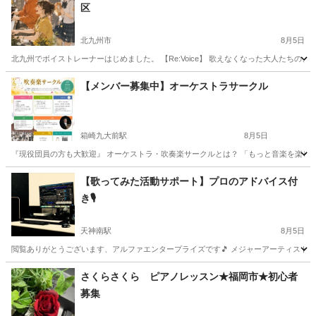
区
北九州市
8月5日
北九州でボイストレーナーはじめました。 【Re:Voice】 歌えなくなった大人たちの、 声の「駆け込み
福岡
北九州市
ボーカル
ボイトレ
【メンバー募集中】オーケストラサークル
箱崎九大前駅
8月5日
『現役団員の方も大歓迎』 オーケストラ・吹奏楽サークルとは？ 「もっと音楽を楽しみ
福岡
福岡市
箱崎九大前駅
その他
オーケストラ
【歌ってみた活動サポート】プロのアドバイス付
き🎙️
天神南駅
8月5日
閲覧ありがとうございます、アルファエンタープライズです🎵 メジャーアーティストやアニ
福岡
福岡市
天神南駅
ボーカル
MIX
さくらさくら ピアノレッスン★福岡市★初心者
募集