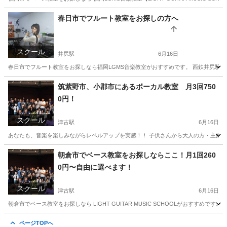
福岡
福岡市
井尻駅
ベース
春日市でフルート教室をお探しの方へ
スクール
井尻駅
6月16日
春日市でフルート教室をお探しなら福岡LGMS音楽教室がおすすめです。 西鉄井尻駅か
福岡
福岡市
井尻駅
フルート
筑紫野市、小郡市にあるボーカル教室 月3回750
0円！
スクール
津古駅
6月16日
あなたも、音楽を楽しみながらレベルアップを実感！！ 子供さんから大人の方・主婦の方 沢山の方が通
福岡
小郡市
津古駅
ボーカル
レッスン
朝倉市でベース教室をお探しならここ！月1回260
0円〜自由に選べます！
スクール
津古駅
6月16日
朝倉市でベース教室をお探しなら LIGHT GUITAR MUSIC SCHOOLがおすす
福岡
朝倉市
津古駅
ベース
レッスン
ページTOPへ