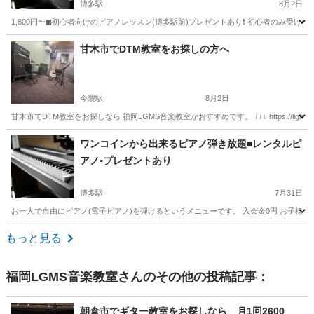
博多駅
8月2日
1,800円〜◼︎初心者向けのピアノレッスン(博多駅前)プレゼントあり❗️ 初心者のみ受
福岡
福岡市
博多駅
ピアノ
ピアノレッスン
甘木市でDTM教室をお探しの方へ
今隈駅
8月2日
甘木市でDTM教室をお探しなら 福岡LGMS音楽教室がおすすめです。 ↓↓↓ https://lightmus
福岡
三井郡
今隈駅
音楽
DTM
ワンコインから出来るピアノ弾き放題■レンタルピ
アノ▪️プレゼントあり
博多駅
7月31日
お一人で自由にピアノ(電子ピアノ)を弾けるというメニューです。 入会金0円 お子様か
福岡
福岡市
博多駅
ピアノ
電子ピアノ
もっと見る
福岡LGMS音楽教室
さんのその他の投稿記事：
朝倉市でギター教室をお探しなら 月1回2600