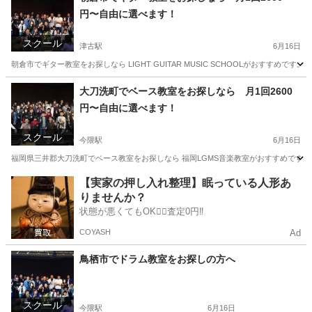
円〜自由に選べます！
スクール
津古駅
6月16日
朝倉市でギター教室をお探しなら LIGHT GUITAR MUSIC SCHOOLがおすす
福岡
朝倉市
津古駅
ギター
DTM
大刀洗町でベース教室をお探しなら 月1回2600
円〜自由に選べます！
スクール
今隈駅
6月16日
福岡県三井郡大刀洗町でベース教室をお探しなら 福岡LGMS音楽教室がおすすめです。
福岡
三井郡
今隈駅
ベース
DTM
【実家の押し入れ整理】眠っている人形あ
りませんか？
状態が悪くてもOK🙆‍♀️査定0円‼️
COYASH
Ad
鳥栖市でドラム教室をお探しの方へ
スクール
今隈駅
6月16日