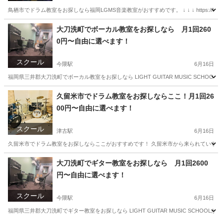
鳥栖市でドラム教室をお探しなら福岡LGMS音楽教室がおすすめです。 ↓ ↓ ↓ https://lightmus
福岡
三井郡
今隈駅
ドラム
DTM
大刀洗町でボーカル教室をお探しなら 月1回260
0円〜自由に選べます！
スクール
今隈駅
6月16日
福岡県三井郡大刀洗町でボーカル教室をお探しなら LIGHT GUITAR MUSIC S
福岡
三井郡
今隈駅
ボーカル
DTM
久留米市でドラム教室をお探しならここ！月1回26
00円〜自由に選べます！
スクール
津古駅
6月16日
久留米市でドラム教室をお探しならここがおすすめです！ 久留米市から来られている生徒
福岡
久留米市
津古駅
音楽
レッスン
大刀洗町でギター教室をお探しなら 月1回2600
円〜自由に選べます！
スクール
今隈駅
6月16日
福岡県三井郡大刀洗町でギター教室をお探しなら LIGHT GUITAR MUSIC SC