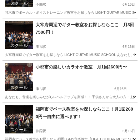
スクール
今隈駅
6月16日
甘木市でボーカル・ボイストレーニング教室をお探しなら LIGHT GUITAR MUSIC SCHOOLがおすすめです
福岡
三井郡
今隈駅
ボーカル
ボイストレーニング
大宰府周辺でギター教室をお探しならここ 月3回
7500円！
スクール
津古駅
6月16日
大宰府周辺でギター教室をお探しなら LIGHT GUITAR MUSIC SCHOOL あな
福岡
小郡市
津古駅
音楽
レッスン
小郡市の楽しいカラオケ教室 月1回2600円〜
スクール
津古駅
6月16日
あなたも、音楽を楽しみながらレベルアップを実感！！ 子供さんから大人の方・主婦の方
福岡
小郡市
津古駅
カラオケ
レッスン
福岡市でベース教室をお探しならここ！月1回260
0円〜自由に選べます！
スクール
井尻駅
6月16日
福岡市でベース教室をお探しなら 福岡LGMS音楽教室【LIGHT GUITAR MUSIC SCHOOL】がおすすめ