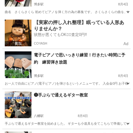
博多駅
8月4日
曲名 さくらさくら 初めてピアノを弾く方の為の募集です。 さくらさくらの曲を、弾け
福岡
福岡市
博多駅
ピアノ
【実家の押し入れ整理】眠っている人形あ
りませんか？
状態が悪くてもOK🙆‍♀️査定0円‼️
COYASH
Ad
電子ピアノで思いっきり練習！行きたい時間に予
約 練習弾き放題
博多駅
8月4日
お一人で自由にピアノ(電子ピアノ)を弾けるというメニューです。 入会金0円 お子様か
福岡
福岡市
博多駅
ピアノ
❶手ぶらで通えるギター教室
八幡駅
8月4日
手ぶらで通えるギター教室を始めました。 ギターも小道具も全てこちらで準備していま
福岡
北九州市
八幡駅
ギター
レッスン