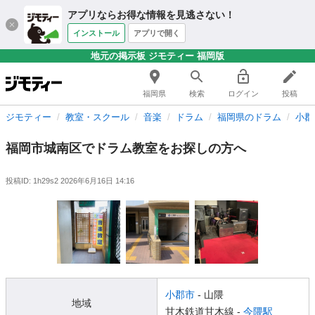
アプリならお得な情報を見逃さない！
インストール
アプリで開く
地元の掲示板 ジモティー 福岡版
福岡県
検索
ログイン
投稿
ジモティー
教室・スクール
音楽
ドラム
福岡県のドラム
小郡
福岡市城南区でドラム教室をお探しの方へ
投稿ID: 1h29s2
2026年6月16日 14:16
小郡市
- 山隈
地域
甘木鉄道甘木線 -
今隈駅