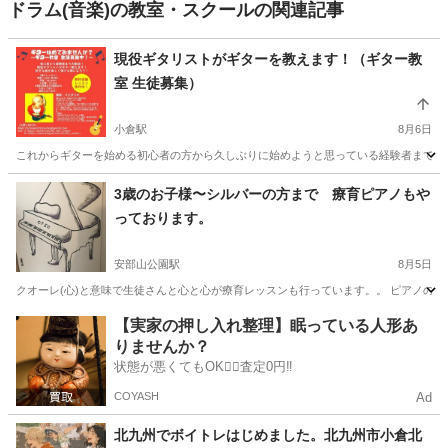
ドラム(音楽)の教室・スクールの関連記事
現役ギタリストがギターを教えます！（ギター教
室 生徒募集）
小倉駅
8月6日
これからギターを始める初心者の方から久しぶりに始めようと思っている経験者まで大歓
福岡
北九州市
小倉駅
ギター
SNS
3歳のお子様〜シルバーの方まで 療育ピアノもや
っております。
安部山公園駅
8月5日
クオーレ(心)と意味で生徒さんと心と心が療育レッスンも行っています。。 ピアノの生
福岡
北九州市
安部山公園駅
ピアノ
療育
【実家の押し入れ整理】眠っている人形あ
りませんか？
状態が悪くてもOK🙆‍♀️査定0円‼️
COYASH
Ad
北九州でボイトレはじめました。北九州市小倉北