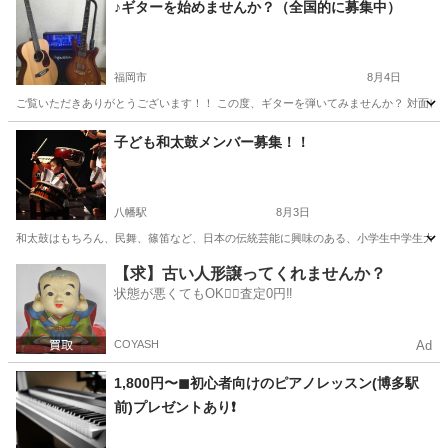
♪ギターを始めませんか？（全国的に募集中）
福岡市
8月4日
ご覧いただきありがとうございます！！ この度、ギターを弾いてみませんか？ 対面レッ
福岡
福岡市
ギター
レッスン
子ども和太鼓メンバー募集！！
八幡駅
8月3日
和太鼓はもちろん、民舞、篠笛など、日本の伝統芸能に興味のある、小学生中学生大募集！
福岡
北九州市
八幡駅
和太鼓
篠笛
【求】古い人形譲ってくれませんか？
状態が悪くてもOK🙆‍♀️査定0円‼️
COYASH
Ad
1,800円〜◼︎初心者向けのピアノレッスン(博多駅
前)プレゼントあり❗️