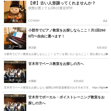
福岡
三井郡
今隈駅
音楽
DTM
【求】古い人形譲ってくれませんか？
状態が悪くてもOK🙆‍♀️査定0円‼️
COYASH
Ad
小郡市でピアノ教室をお探しならここ！月1回260
0円〜自由に選べます！
スクール
津古駅
6月16日
小郡市でピアノ教室をお探しならここ！ ピアノを習いたいならここ！ 初心者から上級者ま
福岡
小郡市
津古駅
ピアノ
レッスン
甘木市でベース教室をお探しの方へ
スクール
今隈駅
6月16日
甘木市でベース教室をお探しなら 福岡LGMS音楽教室がおすすめです。 https://lightmusic
福岡
三井郡
今隈駅
ベース
DTM
甘木市でボーカル・ボイストレーニング教室をお
探しの方へ