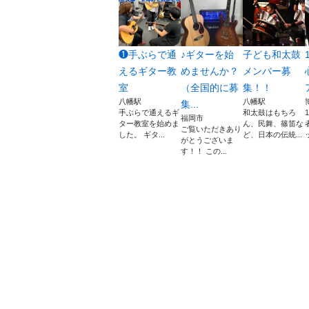
❶手ぶらで通
♪ギターを始
子ども和太鼓
えるギター教
めませんか？
メンバー募
室
（全国的に募
集！！
八幡駅
八幡駅
集...
手ぶらで通えるギ
和太鼓はもちろ
福岡市
ター教室を始めま
ん、民舞、篠笛な
ご覧いただきあり
した。 ギタ...
ど、日本の伝統...
がとうございま
す！！ この...