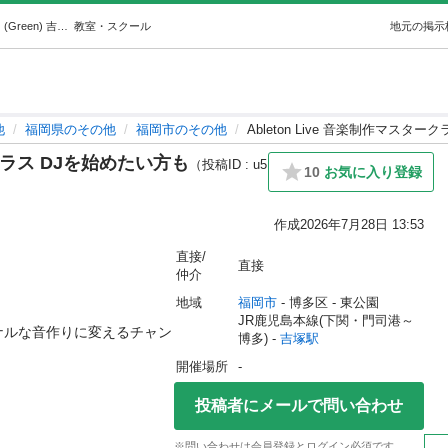
Ableton Live 音楽制作マスタークラス DJを始めたい方も (Green) 吉塚のその他の生徒募集・教室・スクールの広告掲示板｜ジモティー
教室・スクール
地元の掲示
他
福岡県のその他
福岡市のその他
Ableton Live 音楽制作マスタ
ークラス DJを始めたい方も
（投稿ID : u5
10
お気に入り登録
作成
2026年7月28日 13:53
直接/
直接
仲介
地域
福岡市
 - 博多区
 - 東公園
JR鹿児島本線(下関・門司港～
ナルな音作りに変えるチャン
博多) - 
吉塚駅
開催場所
-
投稿者にメールで問い合わせ
※問い合わせは会員登録とログイン必須です