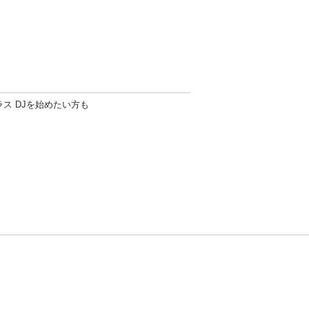
ークラス DJを始めたい方も
方針
お問い合わせ
者情報の外部送信について