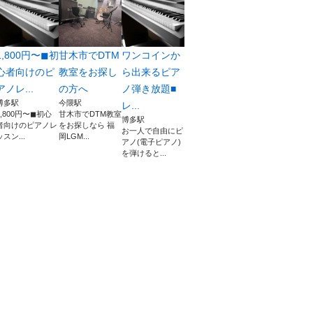
1,800円〜◼︎初
甘木市でDTM
ワンコインか
心者向けのピ
教室をお探し
ら出来るピア
アノレ...
の方へ
ノ弾き放題■
博多駅
今隈駅
レ...
1,800円〜◼︎初心
甘木市でDTM教室
博多駅
者向けのピアノレ
をお探しなら 福
お一人で自由にピ
ッスン...
岡LGM...
アノ(電子ピアノ)
を弾けると...