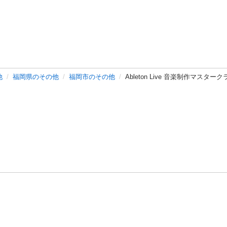
他
福岡県のその他
福岡市のその他
Ableton Live 音楽制作マスタ
バシーポリシー
プライバシー・ステートメント
健全化に資する運用
プ
ご利用ガイド
フリーワードで探す
特定商取引法の表示
利用