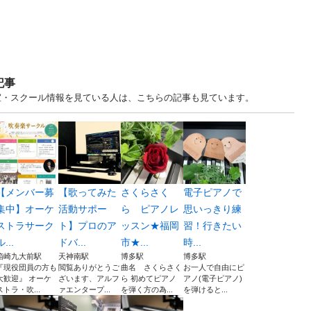
記事
. 福岡 教室・スクール情報を見ている人は、こちらの記事も見ています。
【メンバー募
【歌ってみた
さくらさく
電子ピアノで
集中】オーケ
活動サポー
ら ピアノレ
思いっきり練
ストラサーク
ト】プロのア
ッスン★福岡
習！行きたい
ル...
ドバ...
市★...
時...
箱崎九大前駅
天神南駅
博多駅
博多駅
『現役団員の方も
閲覧ありがとうご
曲名 さくらさく
お一人で自由にピ
大歓迎』 オーケ
ざいます、アルフ
ら 初めてピアノ
アノ(電子ピアノ)
ストラ・吹...
ァエンタープ...
を弾く方の為...
を弾けると...