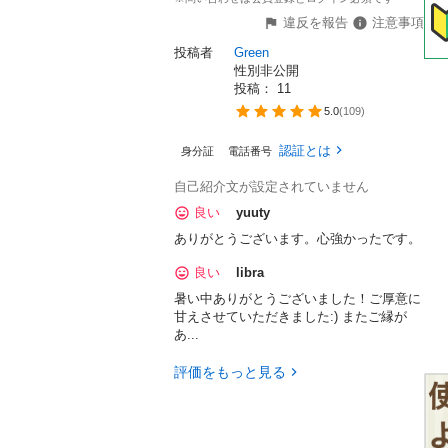
違反を報告
注意事項
投稿者
Green
性別非公開
投稿： 
11
5.0
(
109
)
認証とは
身分証
電話番号
自己紹介文が設定されていません
良い
yuuty
ありがとうございます。心強かったです。
良い
libra
暑い中ありがとうございました！ご厚意に
甘えさせていただきました:) またご縁が
あ...
評価をもっと見る