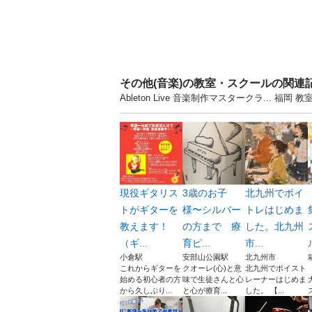
その他(音楽)の教室・スクールの関連
Ableton Live 音楽制作マスタークラ..
現役ギタリス
3歳のお子
北九州でボイ
トがギターを
様〜シルバー
トレはじめま
教えます！
の方まで 療
した。北九州
（ギ...
育ピ...
市...
小倉駅
安部山公園駅
北九州市
これからギターを
クオーレ(心)と意
北九州でボイスト
始める初心者の方
味で生徒さんと心
レーナーはじめま
から久しぶり...
と心が療育...
した。 【...