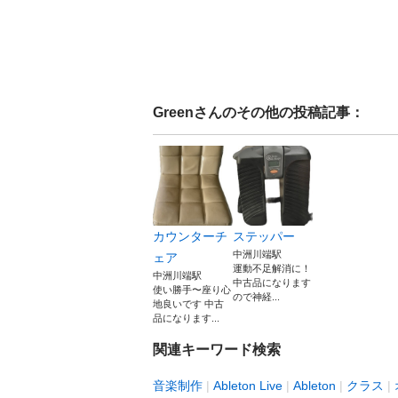
Green
さんのその他の投稿記事：
カウンターチ
ステッパー
中洲川端駅
ェア
運動不足解消に！
中洲川端駅
中古品になります
使い勝手〜座り心
ので神経...
地良いです 中古
品になります...
関連キーワード検索
音楽制作
Ableton Live
Ableton
クラス