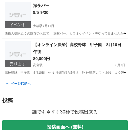
福岡
福岡市
大橋駅
その他
明治屋
深夜バー
9/5-9/30
イベント
大橋駅
7月11日
西鉄大橋駅近くの既存のお店で、 深夜バー、カラオケイベント等やってみませんか？ 
福岡
福岡市
大橋駅
パーティー
明治屋
【オンライン決済】高校野球 甲子園 8月10日
午後
80,000円
売ります
高宮駅
8月7日
高校野球 甲子園 8月10日 午後 沖縄尚学VS横浜 他 外野席レフト上段 １０連番
福岡
福岡市
高宮駅
スポーツ
ページTOPへ
投稿
誰でも今すぐ30秒で投稿出来る
投稿画面へ (無料)