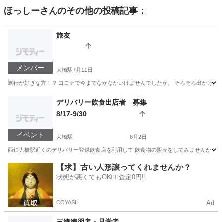
ほっしー
さんのその他の投稿記事：
旅友
メンバー
大橋駅
7月11日
旅行が好きな方！？ コロナで今までなかなかいけませんでしたが、 そろそろ出かけたい
福岡
福岡市
大橋駅
その他
コロナ
デリバリー飲食出店者 募集
8/17-9/30
イベント
大橋駅
8月2日
西鉄大橋駅近くのデリバリー登録飲食店を利用して 飲食物の販売をしてみませんか？ 
福岡
福岡市
大橋駅
ワークショップ
キッチンカー
【求】古い人形譲ってくれませんか？
状態が悪くてもOK🙆‍♀️査定0円‼️
COYASH
Ad
三線練習者・見学者