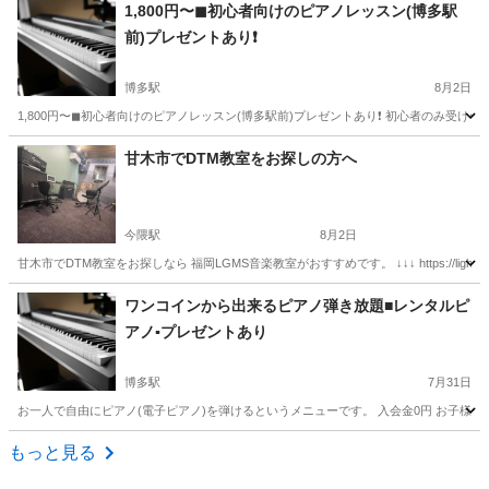
1,800円〜◼︎初心者向けのピアノレッスン(博多駅
前)プレゼントあり❗️
博多駅
8月2日
1,800円〜◼︎初心者向けのピアノレッスン(博多駅前)プレゼントあり❗️ 初心者のみ受
福岡
福岡市
博多駅
ピアノ
ピアノレッスン
甘木市でDTM教室をお探しの方へ
今隈駅
8月2日
甘木市でDTM教室をお探しなら 福岡LGMS音楽教室がおすすめです。 ↓↓↓ https://lightmus
福岡
三井郡
今隈駅
音楽
DTM
ワンコインから出来るピアノ弾き放題■レンタルピ
アノ▪️プレゼントあり
博多駅
7月31日
お一人で自由にピアノ(電子ピアノ)を弾けるというメニューです。 入会金0円 お子様か
福岡
福岡市
博多駅
ピアノ
電子ピアノ
もっと見る