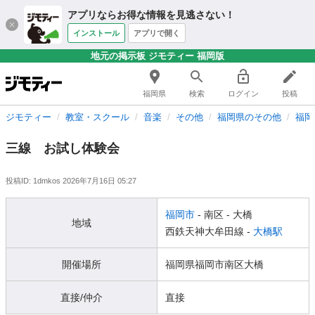
アプリならお得な情報を見逃さない！
インストール
アプリで開く
地元の掲示板 ジモティー 福岡版
福岡県
検索
ログイン
投稿
ジモティー
教室・スクール
音楽
その他
福岡県のその他
福岡
三線 お試し体験会
投稿ID: 1dmkos
2026年7月16日 05:27
福岡市
- 南区
- 大橋
地域
西鉄天神大牟田線 -
大橋駅
開催場所
福岡県福岡市南区大橋
直接/仲介
直接