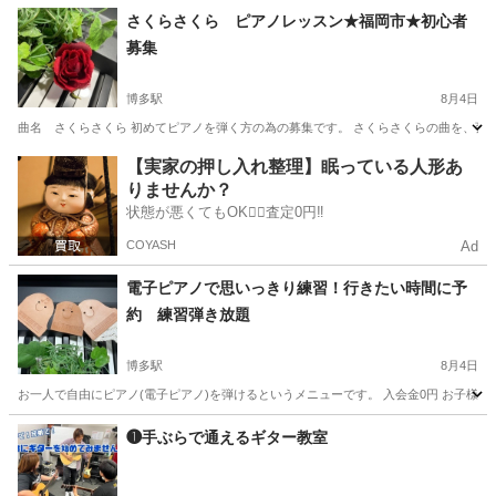
福岡
福岡市
天神南駅
ボーカル
MIX
さくらさくら ピアノレッスン★福岡市★初心者
募集
博多駅
8月4日
曲名 さくらさくら 初めてピアノを弾く方の為の募集です。 さくらさくらの曲を、弾け
福岡
福岡市
博多駅
ピアノ
【実家の押し入れ整理】眠っている人形あ
りませんか？
状態が悪くてもOK🙆‍♀️査定0円‼️
COYASH
Ad
電子ピアノで思いっきり練習！行きたい時間に予
約 練習弾き放題
博多駅
8月4日
お一人で自由にピアノ(電子ピアノ)を弾けるというメニューです。 入会金0円 お子様か
福岡
福岡市
博多駅
ピアノ
❶手ぶらで通えるギター教室