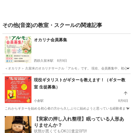
その他(音楽)の教室・スクールの関連記事
オカリナ会員募集
西鉄久留米駅
8月9日
＜オカリナ＞ 久留米のオカリナサークル「アルモ」です。 現在、会員募集中、初心者大
福岡
久留米市
西鉄久留米駅
その他
オカリナ
現役ギタリストがギターを教えます！（ギター教
室 生徒募集）
小倉駅
8月6日
これからギターを始める初心者の方から久しぶりに始めようと思っている経験者まで大歓
福岡
北九州市
小倉駅
ギター
SNS
【実家の押し入れ整理】眠っている人形あ
りませんか？
状態が悪くてもOK🙆‍♀️査定0円‼️