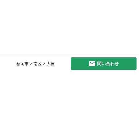
問い合わせ
福岡市 > 南区 > 大橋
初めての方へ
利用規約
プライバシーポリシー
プライバシー・ステートメント
健全化に資する運用方針
お問い合わせ
運営会社
サイトマップ
ご利用ガイド
フリーワードで探す