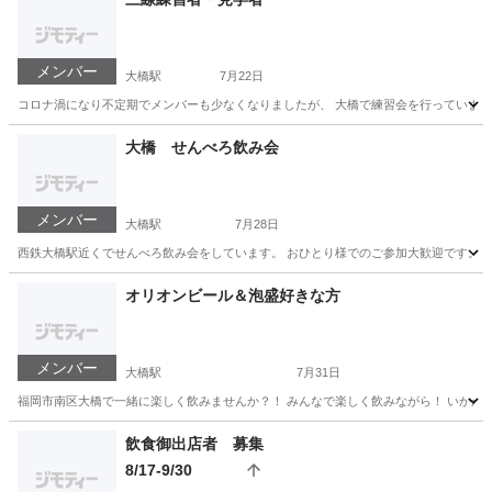
メンバー
大橋駅
7月22日
コロナ渦になり不定期でメンバーも少なくなりましたが、 大橋で練習会を行っています。
福岡
福岡市
大橋駅
その他
三線
大橋 せんべろ飲み会
メンバー
大橋駅
7月28日
西鉄大橋駅近くでせんべろ飲み会をしています。 おひとり様でのご参加大歓迎です。 こ
福岡
福岡市
大橋駅
その他
せんべろ
オリオンビール＆泡盛好きな方
メンバー
大橋駅
7月31日
福岡市南区大橋で一緒に楽しく飲みませんか？！ みんなで楽しく飲みながら！ いかが
福岡
福岡市
大橋駅
その他
一緒に
飲食御出店者 募集
8/17-9/30