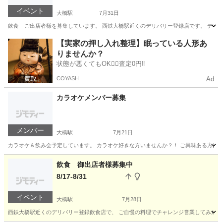
イベント
大橋駅
7月31日
飲食 ご出店者様を募集しています。 西鉄大橋駅近くのデリバリー登録店です。 デリ
福岡
福岡市
大橋駅
ワークショップ
明治屋
【実家の押し入れ整理】眠っている人形あ
りませんか？
状態が悪くてもOK🙆‍♀️査定0円‼️
COYASH
Ad
カラオケメンバー募集
メンバー
大橋駅
7月21日
カラオケ＆飲み会予定しています。 カラオケ好きな方いませんか？！ ご興味ある方は
福岡
福岡市
大橋駅
釣り
無料
飲食 御出店者様募集中
8/17-8/31
イベント
大橋駅
7月28日
西鉄大橋駅近くのデリバリー登録飲食店で、 ご自慢の料理でチャレンジ営業してみたい