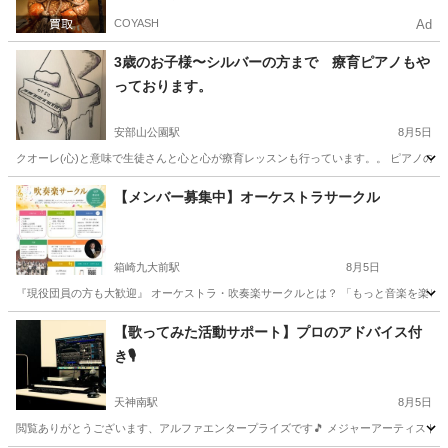
COYASH
Ad
3歳のお子様〜シルバーの方まで 療育ピアノもや
っております。
安部山公園駅
8月5日
クオーレ(心)と意味で生徒さんと心と心が療育レッスンも行っています。。 ピアノの生
福岡
北九州市
安部山公園駅
ピアノ
療育
【メンバー募集中】オーケストラサークル
箱崎九大前駅
8月5日
『現役団員の方も大歓迎』 オーケストラ・吹奏楽サークルとは？ 「もっと音楽を楽しみ
福岡
福岡市
箱崎九大前駅
その他
オーケストラ
【歌ってみた活動サポート】プロのアドバイス付
き🎙️
天神南駅
8月5日
閲覧ありがとうございます、アルファエンタープライズです🎵 メジャーアーティストやアニ