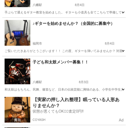
八幡駅
8月4日
手ぶらで通えるギター教室を始めました。 ギターも小道具も全てこちらで準備していま
福岡
北九州市
八幡駅
ギター
レッスン
♪ギターを始めませんか？（全国的に募集中）
福岡市
8月4日
ご覧いただきありがとうございます！！ この度、ギターを弾いてみませんか？ 対面レッ
福岡
福岡市
ギター
レッスン
子ども和太鼓メンバー募集！！
八幡駅
8月3日
和太鼓はもちろん、民舞、篠笛など、日本の伝統芸能に興味のある、小学生中学生大募集！
福岡
北九州市
八幡駅
和太鼓
篠笛
【実家の押し入れ整理】眠っている人形あ
りませんか？
状態が悪くてもOK🙆‍♀️査定0円‼️
COYASH
Ad