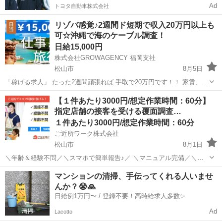
Ad
トヨタ自動車株式会社
リゾバ感覚♪2週間ド短期で収入20万円以上も
可☆沖縄で海のケーブル調査！
日給15,000円
株式会社GROWAGENCY 福岡支社
松山市
8月5日
「稼げる求人」 たった2週間頑張れば 手取で20万円です！！ 家賃、食
費、光熱費もかかりませんので お金はめっちゃ貯まります(笑) 「旅行
愛媛
松山市
その他
客室
【１件あたり3000円/想定作業時間：60分】
気分で働ける」 お住まいの地域から離れて 船で生活なんて旅行みたい
指定店舗の接客を受ける覆面調査…
じ...
１件あたり3000円/想定作業時間：60分
ご近所ワーク株式会社
松山市
8月1日
＼年齢＆経験不問／＼スマホで簡単報告♪／ ＼マニュアル完備／＼ス
キマ時間のお小遣い稼ぎにぴったり／ ※業務委託なので履歴書不要で
愛媛
松山市
その他
マンションの清掃、手伝ってくれる人いませ
す。 指定店舗の接客を受ける覆面調査のお仕事のお仕事です♪ 指定店
んか？😭🙏
舗へ訪問する覆面調査・報告...
日給例1万円〜 / 登録不要！高時給求人多数✨
Ad
Lacotto