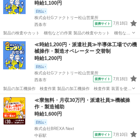
時給1,100円
日払い
株式会社Gファクトリー松山営業所
7月18日
提携サイト
西条市
製品の検査やカット 梱包などの作業 製品の検査やカット 梱包など
の作業 最先端の素材に触れよう 日勤のお仕事です！！ 装置を使って
愛媛
西条市
その他
≪時給1,200円・派遣社員≫半導体工場での機
不織布のラミネート加工、目視での外観検査、カット作業、念入りに
械操作・製造オペレーター 交替制
コロコロを使ってゴミ除去、梱包...
時給1,200円
日払い
株式会社Gファクトリー松山営業所
7月18日
提携サイト
西条市
製品の加工機操作 検査作業 製品の加工機操作 検査作業 装置を使っ
て不織布製品のプレス加工を行います（簡単） コロコロを使ってゴミ
愛媛
西条市
その他
≪寮無料・月収30万円・派遣社員≫機械操
を取るなど覚えやすい作業です！ 装置の操作はボタンひと押しなの
作・製造補助
で、 操作未経験でもすぐに慣れ...
時給1,600円
日払い
株式会社BREXA Next
7月10日
提携サイト
中萩駅