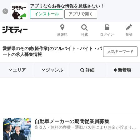
アプリならお得な情報を見逃さない！
インストール
アプリで開く
愛媛県
検索
ログイン
投稿
愛媛県のその他(軽作業)のアルバイト・バイト・パ
人気キーワード
ートの求人募集情報
エリア
ジャンル
詳細
新着順
自動車メーカーの期間従業員募集
高収入・無料の寮費・通勤バス等によりお金が貯まりや
すい環境