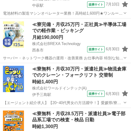
7月10日
提携サイト
中萩駅
電池材料の製造マシンオペレーター業務！高時給1,600円★ワンルーム
寮完備！寮費無料！未経験活躍中！20代～50代の男性活躍中！正社員
愛媛
新居浜市
中萩駅
その他
≪寮完備・月収25万円・正社員≫半導体工場
登用制度あり！生活支援物資事前対応可◎《愛媛県新居浜市》 人気の
での軽作業・ピッキング
工場のお仕事 ◇電池材料...
月給190,000円
株式会社BREXA Technology
6月30日
提携サイト
西条市
サーバー・ネットワーク機器の運用・改善業務 お仕事内容 特別な知識
や技術は必要ありません！充実した研修制度があるため、未経験から
愛媛
西条市
その他
≪寮無料・月収30万円・派遣社員≫物流倉庫
も活躍できます！ _________________________ お任せする業務の一
でのクレーン・フォークリフト 交替制
例 ※...
時給1,400円
株式会社ワールドインテック(A)
6月30日
提携サイト
伊予三島駅
【エージェント紹介求人】【20~40代男女の方活躍中！】愛媛県/寮費
無料/大手企業の工場内での物流作業 お仕事内容 ☆四国中央市内にあ
愛媛
四国中央市
伊予三島駅
その他
≪寮無料・月収28.5万円・派遣社員≫電子部
る大王製紙株式会社内にある工場でのお仕事です☆ 工場内でクランプ
品系工場での検査・検品 日勤
フォークリフトを使った...
時給1,300円