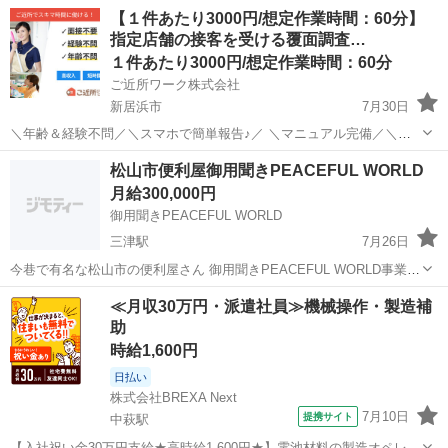
【１件あたり3000円/想定作業時間：60分】
指定店舗の接客を受ける覆面調査…
１件あたり3000円/想定作業時間：60分
ご近所ワーク株式会社
新居浜市
7月30日
＼年齢＆経験不問／＼スマホで簡単報告♪／ ＼マニュアル完備／＼ス
キマ時間のお小遣い稼ぎにぴったり／ ※業務委託なので履歴書不要で
愛媛
新居浜市
その他
松山市便利屋御用聞きPEACEFUL WORLD
す。 指定店舗の接客を受ける覆面調査のお仕事のお仕事です♪ 指定店
月給300,000円
舗へ訪問する覆面調査・報告...
御用聞きPEACEFUL WORLD
三津駅
7月26日
今巷で有名な松山市の便利屋さん 御用聞きPEACEFUL WORLD事業拡
大につき一緒に働ける仲間を募集開始しました！ 営業職、清掃美装職
愛媛
松山市
三津駅
その他
御用聞き
≪月収30万円・派遣社員≫機械操作・製造補
人、建築土木、サービス接客業など多種多様な人財募集しております
助
💪 あなたが輝ける場所で...
時給1,600円
日払い
株式会社BREXA Next
7月10日
提携サイト
中萩駅
【入社祝い金30万円支給★高時給1,600円★】電池材料の製造オペレー