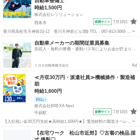
自動車整備士
し <収入例> ・週2日働く大学生 自分のペースで働く 時給1100円×1
時給1,500円
日...
株式会社レソリューション
7月18日
提携サイト
西条市
香川県高松市天神前10-12 香川天神前ビル3階 TEL：087-813-3065 派
遣社員 ■健康保険 ■介護保険 ■厚生年金保険 ■雇用保険 ■労災保険 ■慶
愛媛
西条市
その他
自動車メーカーの期間従業員募集
弔金 ■資格取得手当 ■退職金制度あり ■通勤交通費全額支...
高収入・無料の寮費・通勤バス等によりお金が貯まりや
すい環境
Ad
トヨタ自動車株式会社
≪月収30万円・派遣社員≫機械操作・製造補
助
時給1,600円
日払い
株式会社BREXA Next
7月10日
提携サイト
中萩駅
【入社祝い金30万円支給★高時給1,600円★】電池材料の製造オペレー
ター業務！資格・経験不要◎入社後に無料で資格取得も可能★寮費無
愛媛
新居浜市
中萩駅
その他
【在宅ワーク 松山市近郊】♡古着の検品.採
料！ワンルーム寮完備！《愛媛県新居浜市》 人気の工場のお仕事 ◇電
寸.撮影♡