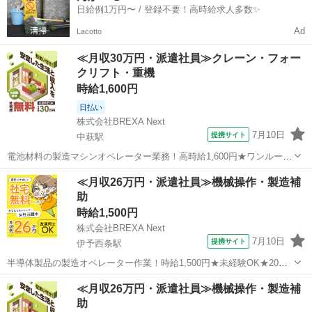
日給例1万円〜 / 登録不要！高時給求人多数✨
Ad
Lacotto
≪月収30万円・派遣社員≫クレーン・フォー
クリフト・重機
時給1,600円
日払い
株式会社BREXA Next
7月10日
提携サイト
中萩駅
電池材料の製造マシンオペレーター業務！高時給1,600円★ワンルーム
寮完備！寮費無料！未経験活躍中！20代～50代の男性活躍中！正社員
愛媛
新居浜市
中萩駅
その他
≪月収26万円・派遣社員≫機械操作・製造補
登用制度あり！生活支援物資事前対応可◎《愛媛県新居浜市》 人気の
助
工場のお仕事 ◇電池材料...
時給1,500円
株式会社BREXA Next
7月10日
提携サイト
伊予西条駅
半導体製品の製造オペレーター作業！時給1,500円★未経験OK★20～
40代の男女活躍中◎お友達やカップルとの応募OK◎クリーンルーム作
愛媛
西条市
伊予西条駅
その他
≪月収26万円・派遣社員≫機械操作・製造補
業！空調完備で働きやすい★1食200円～格安食堂あり◎《愛媛県西条
助
市》 人気の工場のお...