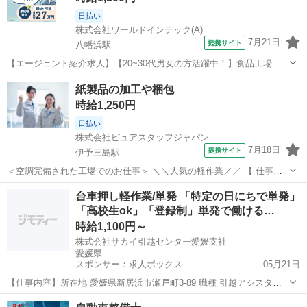
日払い
株式会社ワールドインテック(A)
7月21日
提携サイト
八幡浜駅
【エージェント紹介求人】【20~30代男女の方活躍中！】食品工場で
のマシンオペレーター／未経験歓迎／残業少な目／寮完備 お仕事内容
愛媛
八幡浜市
八幡浜駅
その他
紙製品の加工や梱包
◆食品工場でのマシンオペレーター◆ ハンバーガーパティの製造に携
時給1,250円
わるお仕事です 大手外食チ...
日払い
株式会社ピュアスタッフジャパン
7月18日
提携サイト
伊予三島駅
＜空調完備された工場でのお仕事＞ ＼＼人気の軽作業／／ 【 仕事内
容 】 紙製品の加工～梱包までのお仕事を担当していただきます。 ◆
愛媛
四国中央市
伊予三島駅
その他
台車押し軽作業/単発 「特定の日にちで単発」
紙製品をスリッターでカット ◆カットされた紙製品を検品梱包 という
「高校生ok」「登録制」単発で働ける…
内容で、モクモク作業が...
時給1,100円～
株式会社サカイ引越センター愛媛支社
愛媛県
スポンサー：求人ボックス
05月21日
【仕事内容】所在地 愛媛県新居浜市瀬戸町3-89 職種 引越アシスタン
ト 給与 時給1100円 給与詳細 時給1100円(高校生は1050円) 研修期間な
アルバイト・パート