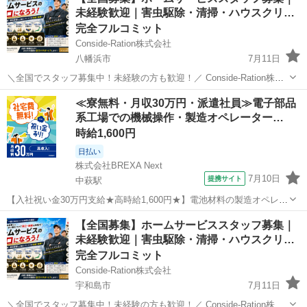
集しています。 研修制度がありますので、未経験の方でも安心して始
未経験歓迎｜害虫駆除・清掃・ハウスクリ…
められま...
完全フルコミット
Conside-Ration株式会社
八幡浜市
7月11日
＼全国でスタッフ募集中！未経験の方も歓迎！／ Conside-Ration株式
会社では、ホームサービス事業の拡大に伴い、業務委託スタッフを募
愛媛
八幡浜市
その他
スタッフ
≪寮無料・月収30万円・派遣社員≫電子部品
集しています。 研修制度がありますので、未経験の方でも安心して始
系工場での機械操作・製造オペレーター…
められま...
時給1,600円
日払い
株式会社BREXA Next
7月10日
提携サイト
中萩駅
【入社祝い金30万円支給★高時給1,600円★】電池材料の製造オペレー
ター業務！資格・経験不要◎入社後に無料で資格取得も可能★寮費無
愛媛
新居浜市
中萩駅
その他
【全国募集】ホームサービススタッフ募集｜
料！ワンルーム寮完備！《愛媛県新居浜市》 人気の工場のお仕事 ◇電
未経験歓迎｜害虫駆除・清掃・ハウスクリ…
池材料の製造オペレーター...
完全フルコミット
Conside-Ration株式会社
宇和島市
7月11日
＼全国でスタッフ募集中！未経験の方も歓迎！／ Conside-Ration株式