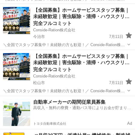
会社では、ホームサービス事業の拡大に伴い、業務委託スタッフを募
愛媛
宇和島市
その他
スタッフ
【全国募集】ホームサービススタッフ募集｜
集しています。 研修制度がありますので、未経験の方でも安心して始
未経験歓迎｜害虫駆除・清掃・ハウスクリ…
められま...
完全フルコミット
Conside-Ration株式会社
今治市
7月11日
＼全国でスタッフ募集中！未経験の方も歓迎！／ Conside-Ration株式
会社では、ホームサービス事業の拡大に伴い、業務委託スタッフを募
愛媛
今治市
その他
スタッフ
【全国募集】ホームサービススタッフ募集｜
集しています。 研修制度がありますので、未経験の方でも安心して始
未経験歓迎｜害虫駆除・清掃・ハウスクリ…
められま...
完全フルコミット
Conside-Ration株式会社
松山市
7月11日
＼全国でスタッフ募集中！未経験の方も歓迎！／ Conside-Ration株式
会社では、ホームサービス事業の拡大に伴い、業務委託スタッフを募
愛媛
松山市
その他
スタッフ
自動車メーカーの期間従業員募集
集しています。 研修制度がありますので、未経験の方でも安心して始
高収入・無料の寮費・通勤バス等によりお金が貯まりや
められま...
すい環境
Ad
トヨタ自動車株式会社