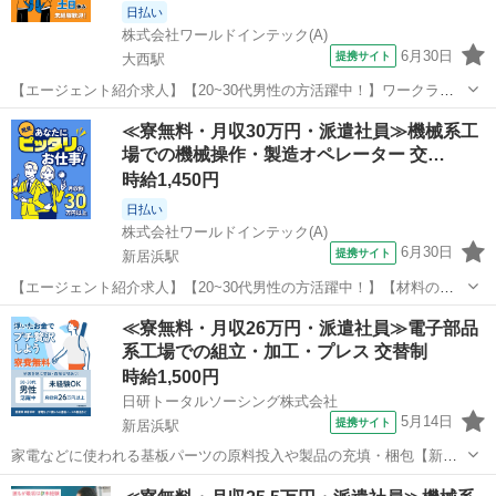
日払い
株式会社ワールドインテック(A)
6月30日
提携サイト
大西駅
【エージェント紹介求人】【20~30代男性の方活躍中！】ワークライ
フバランス充実！メーカー直接雇用制度あり！計器の簡単な検査業務
愛媛
今治市
大西駅
その他
≪寮無料・月収30万円・派遣社員≫機械系工
お仕事内容 ★仕事内容 出航前の船の電気制御盤などの検査業務を行っ
場での機械操作・製造オペレーター 交…
ていただきます。 具体的...
時給1,450円
日払い
株式会社ワールドインテック(A)
6月30日
提携サイト
新居浜駅
【エージェント紹介求人】【20~30代男性の方活躍中！】【材料の投
入・梱包作業】月収28万円可能／寮費無料 お仕事内容 ◆EV車用電池
愛媛
新居浜市
新居浜駅
その他
≪寮無料・月収26万円・派遣社員≫電子部品
の原材料の製造です◆ 様々な工程での機械オペレーターになります ●
系工場での組立・加工・プレス 交替制
細かくなった原材料を...
時給1,500円
日研トータルソーシング株式会社
5月14日
提携サイト
新居浜駅
家電などに使われる基板パーツの原料投入や製品の充填・梱包【新居
浜市】週払い可◆寮費無料！未経験OK お仕事について 家電などに使
愛媛
新居浜市
新居浜駅
その他