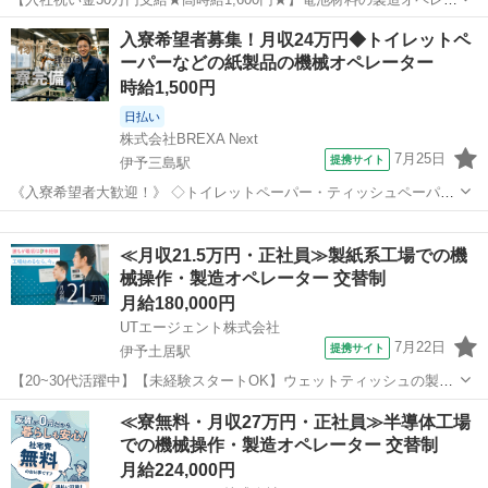
ター業務！資格・経験不要◎入社後に無料で資格取得も可能★寮費無
愛媛
新居浜市
中萩駅
その他
入寮希望者募集！月収24万円◆トイレットペ
料！ワンルーム寮完備！《愛媛県新居浜市》 人気の工場のお仕事 ◇電
ーパーなどの紙製品の機械オペレーター
池材料の製造オペレーター...
時給1,500円
日払い
株式会社BREXA Next
7月25日
提携サイト
伊予三島駅
《入寮希望者大歓迎！》 ◇トイレットペーパー・ティッシュペーパ
ー・キッチンペーパーなどの紙製品の機械オペレーター◇ ・ロール上
愛媛
四国中央市
伊予三島駅
その他
の紙を機械へセット→出来上がった製品を梱包用の機械へセット→出
≪月収21.5万円・正社員≫製紙系工場での機
来上がった製品をダンボールへ入れる...
械操作・製造オペレーター 交替制
月給180,000円
UTエージェント株式会社
7月22日
提携サイト
伊予土居駅
【20~30代活躍中】【未経験スタートOK】ウェットティッシュの製
造・検品・箱詰め★年休121日！《Jekf1C》 詳細情報 ◇ウェットティ
愛媛
四国中央市
伊予土居駅
その他
≪寮無料・月収27万円・正社員≫半導体工場
ッシュの製造◇ 紙製品の製造・販売を行う会社でのお仕事です♪ ＜具
での機械操作・製造オペレーター 交替制
体的には…＞...
月給224,000円