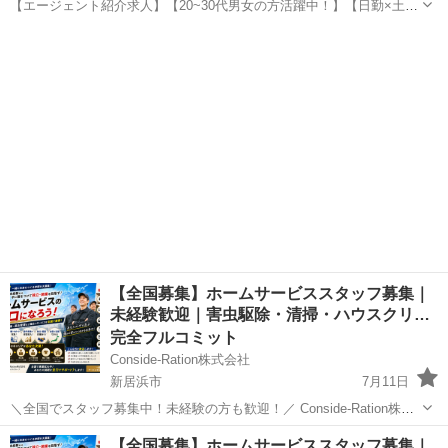
【エージェント紹介求人】【20~30代男女の方活躍中！】【日勤×土日
祝休み】座り作業中心の品質検査スタッフ｜年間休日124日｜未経験歓
愛媛
新居浜市
新居浜駅
その他
迎 お仕事内容 【仕事内容】 空調完備のクリーンルームで、製品の品
質を支える外観検査のお...
【全国募集】ホームサービススタッフ募集｜
未経験歓迎｜害虫駆除・清掃・ハウスクリ…
完全フルコミット
Conside-Ration株式会社
新居浜市
7月11日
＼全国でスタッフ募集中！未経験の方も歓迎！／ Conside-Ration株式
会社では、ホームサービス事業の拡大に伴い、業務委託スタッフを募
愛媛
新居浜市
その他
スタッフ
【全国募集】ホームサービススタッフ募集｜