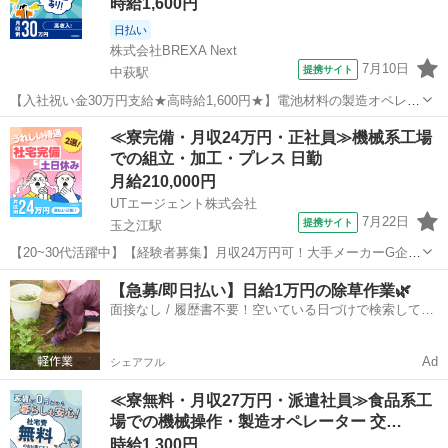
時給1,600円
日払い
株式会社BREXA Next
7月10日
提携サイト
中萩駅
【入社祝い金30万円支給★高時給1,600円★】電池材料の製造オペレー
ター業務！資格・経験不要◎入社後に無料で資格取得も可能★寮費無
愛媛
新居浜市
中萩駅
その他
≪寮完備・月収24万円・正社員≫機械系工場
料！ワンルーム寮完備！《愛媛県新居浜市》 人気の工場のお仕事 ◇電
での組立・加工・プレス 日勤
池材料の製造オペレーター...
月給210,000円
UTエージェント株式会社
7月22日
提携サイト
玉之江駅
【20~30代活躍中】【経験者募集】月収24万円可！大手メーカーG企業
◎半導体製造装置の組立・検査！日勤＆土日祝休み◎《JBBQ1C》 詳
愛媛
西条市
玉之江駅
その他
【急募/即日払い】日給1万円の除草作業🌿
細情報 ＜半導体製造装置の組立・完成品検査＞ 半導体製造装置向けの
面接なし / 履歴書不要！空いている日づけで検索して即
各機械部品・ユニ...
日はたらける✨
Ad
シェアフル
≪寮無料・月収27万円・派遣社員≫食品系工
場での機械操作・製造オペレーター 交…
時給1,300円