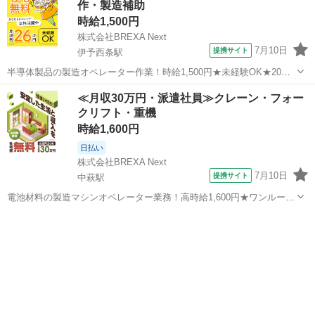
作・製造補助
市》 人気の工場のお...
時給1,500円
株式会社BREXA Next
7月10日
提携サイト
伊予西条駅
半導体製品の製造オペレーター作業！時給1,500円★未経験OK★20～
40代の男女活躍中◎お友達やカップルとの応募OK◎クリーンルーム作
愛媛
西条市
伊予西条駅
その他
≪月収30万円・派遣社員≫クレーン・フォー
業！空調完備で働きやすい★1食200円～格安食堂あり◎《愛媛県西条
クリフト・重機
市》 人気の工場のお...
時給1,600円
日払い
株式会社BREXA Next
7月10日
提携サイト
中萩駅
電池材料の製造マシンオペレーター業務！高時給1,600円★ワンルーム
寮完備！寮費無料！未経験活躍中！20代～50代の男性活躍中！正社員
愛媛
新居浜市
中萩駅
その他
登用制度あり！生活支援物資事前対応可◎《愛媛県新居浜市》 人気の
工場のお仕事 ◇電池材料...