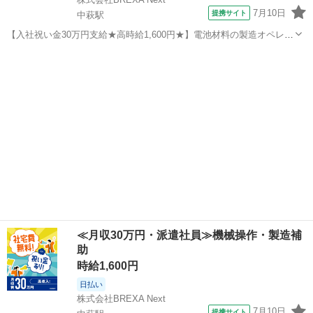
7月10日
提携サイト
中萩駅
【入社祝い金30万円支給★高時給1,600円★】電池材料の製造オペレー
ター業務！資格・経験不要◎入社後に無料で資格取得も可能★寮費無
愛媛
新居浜市
中萩駅
その他
料！ワンルーム寮完備！《愛媛県新居浜市》 人気の工場のお仕事 ◇電
池材料の製造オペレーター...
≪月収30万円・派遣社員≫機械操作・製造補
助
時給1,600円
日払い
株式会社BREXA Next
7月10日
提携サイト