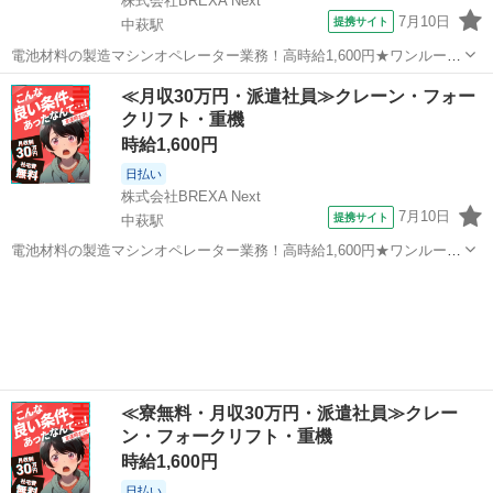
株式会社BREXA Next
7月10日
提携サイト
中萩駅
電池材料の製造マシンオペレーター業務！高時給1,600円★ワンルーム
寮完備！寮費無料！未経験活躍中！20代～50代の男性活躍中！正社員
愛媛
新居浜市
中萩駅
その他
≪月収30万円・派遣社員≫クレーン・フォー
登用制度あり！生活支援物資事前対応可◎《愛媛県新居浜市》 人気の
クリフト・重機
工場のお仕事 ◇電池材料...
時給1,600円
日払い
株式会社BREXA Next
7月10日
提携サイト
中萩駅
電池材料の製造マシンオペレーター業務！高時給1,600円★ワンルーム
寮完備！寮費無料！未経験活躍中！20代～50代の男性活躍中！正社員
愛媛
新居浜市
中萩駅
その他
登用制度あり！生活支援物資事前対応可◎《愛媛県新居浜市》 人気の
工場のお仕事 ◇電池材料...
≪寮無料・月収30万円・派遣社員≫クレー
ン・フォークリフト・重機
時給1,600円
日払い