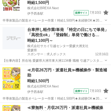
時給1,500円
株式会社BREXA Next
7月10日
提携サイト
伊予西条駅
半導体製品の製造オペレーター作業！時給1,500円★未経験OK★20～
40代の男女活躍中◎お友達やカップルとの応募OK◎クリーンルーム作
愛媛
西条市
伊予西条駅
その他
台車押し軽作業/単発 「特定の日にちで単発」
業！空調完備で働きやすい★1食200円～格安食堂あり◎《愛媛県西条
「高校生ok」「登録制」単発で働ける…
市》 人気の工場のお...
時給1,100円～
株式会社サカイ引越センター愛媛大洲支社
愛媛県
スポンサー：求人ボックス
12月16日
【仕事内容】所在地 愛媛県大洲市東大洲1134番 職種 引越アシスタン
ト 給与 時給1100円 給与詳細 時給1100円(高校生は1050円) 研修期間な
アルバイト・パート
≪月収26万円・派遣社員≫機械操作・製造補
し <収入例> ・週2日働く大学生 自分のペースで働く 時給1100円×1
助
日...
時給1,500円
株式会社BREXA Next
7月10日
提携サイト
伊予西条駅
半導体製品の製造オペレーター作業！時給1,500円★未経験OK★20～
40代の男女活躍中◎お友達やカップルとの応募OK◎クリーンルーム作
愛媛
西条市
伊予西条駅
その他
≪寮無料・月収26万円・派遣社員≫機械操
業！空調完備で働きやすい★1食200円～格安食堂あり◎《愛媛県西条