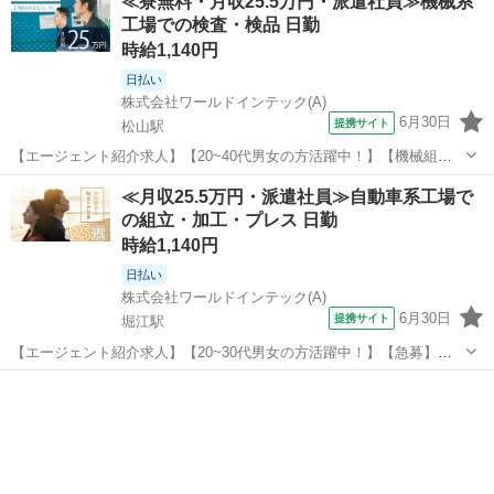
≪寮無料・月収25.5万円・派遣社員≫機械系
われる基板パーツの製造になります。アルミナという電子部品に使わ
工場での検査・検品 日勤
れる粉体を機械に投入し、出来上が...
時給1,140円
日払い
株式会社ワールドインテック(A)
6月30日
提携サイト
松山駅
【エージェント紹介求人】【20~40代男女の方活躍中！】【機械組立
補助】人気！未経験者歓迎！日勤のみのお仕事♪寮無料＆大型連休な
愛媛
松山市
松山駅
その他
≪月収25.5万円・派遣社員≫自動車系工場で
ど、嬉しい待遇多数＜愛媛県松山市＞ お仕事内容 ★こんなお仕事です
の組立・加工・プレス 日勤
大型機械の組立及び検査業務...
時給1,140円
日払い
株式会社ワールドインテック(A)
6月30日
提携サイト
堀江駅
【エージェント紹介求人】【20~30代男女の方活躍中！】【急募】☆
大人気の日勤勤務で土日祝休み♪大型連休有り♪松山市にて部品の組
愛媛
松山市
堀江駅
その他
立・加工作業業務♪未経験者大歓迎！！地元通勤者大歓迎♪♪ お仕事内
容 産業用機械の組立作業です...