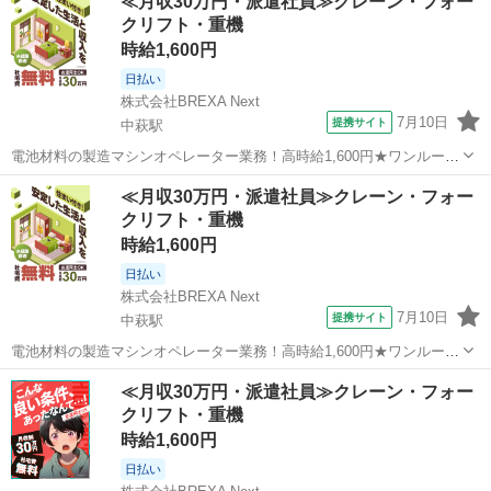
≪月収30万円・派遣社員≫クレーン・フォー
場のお仕事 ◇電池材料の製造オペレーター業務◇ 電池材料（ニッケ
クリフト・重機
ル）の製造に伴うオペレー...
時給1,600円
日払い
株式会社BREXA Next
7月10日
提携サイト
中萩駅
電池材料の製造マシンオペレーター業務！高時給1,600円★ワンルーム
寮完備！寮費無料！未経験活躍中！20代～50代の男性活躍中！正社員
愛媛
新居浜市
中萩駅
その他
≪月収30万円・派遣社員≫クレーン・フォー
登用制度あり！生活支援物資事前対応可◎《愛媛県新居浜市》 人気の
クリフト・重機
工場のお仕事 ◇電池材料...
時給1,600円
日払い
株式会社BREXA Next
7月10日
提携サイト
中萩駅
電池材料の製造マシンオペレーター業務！高時給1,600円★ワンルーム
寮完備！寮費無料！未経験活躍中！20代～50代の男性活躍中！正社員
愛媛
新居浜市
中萩駅
その他
≪月収30万円・派遣社員≫クレーン・フォー
登用制度あり！生活支援物資事前対応可◎《愛媛県新居浜市》 人気の
クリフト・重機
工場のお仕事 ◇電池材料...
時給1,600円
日払い