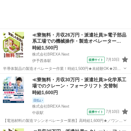
≪寮無料・月収26万円・派遣社員≫電子部品
系工場での機械操作・製造オペレーター…
時給1,500円
株式会社BREXA Next
7月10日
提携サイト
伊予西条駅
半導体製品の製造オペレーター作業！時給1,500円★未経験OK★20～
40代の男女活躍中◎お友達やカップルとの応募OK◎クリーンルーム作
愛媛
西条市
伊予西条駅
その他
≪寮無料・月収30万円・派遣社員≫化学系工
業！空調完備で働きやすい★1食200円～格安食堂あり◎《愛媛県西条
場でのクレーン・フォークリフト 交替制
市》 人気の工場のお...
時給1,600円
日払い
株式会社BREXA Next
7月10日
提携サイト
中萩駅
【電池材料の製造マシンオペレーター業務】高時給1,600円★／ワンル
ーム社宅完備！しかもうれしい社宅費無料！／未経験OK◎ 人気の工
愛媛
新居浜市
中萩駅
その他