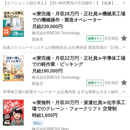
【エージェント紹介求人】【20~40代男性の方活躍中！】【急募】未
経験歓迎！土日祝休み＆大型連休でプライベートも充実♪＜愛媛県松山
愛媛
松山市
その他
≪寮完備・月収28万円・正社員≫機械系工場
市＞ お仕事内容 ★こんなお仕事です 業務用の糸巻き機(ワインダー)の
での機械操作・製造オペレーター
部品の加工や塗装をして...
月給230,000円
株式会社BREXA Technology
6月30日
提携サイト
西条市
生産スケジューラシステムの開発担当 お仕事内容 製造現場の「計画」
を、システムで支える。 生産管理の知識と開発経験を活かし、 現場に
愛媛
西条市
その他
≪寮完備・月収22万円・正社員≫半導体工場
効く仕組みを一緒につくりませんか？ 【お任せする業務例】 ◆生産計
での軽作業・ピッキング
画ロジックの実装 ...
月給190,000円
株式会社BREXA Technology
6月30日
提携サイト
西条市
半導体工場の装置オペレーター お仕事内容 まずは簡単なボタン操作や
運び作業からスタート！ _________________________ 最初にお任せ
愛媛
西条市
その他
≪寮無料・月収30万円・派遣社員≫化学系工
する業務の一例 ◆ ボタン操作とチェック • 決まった通りにボ...
場でのクレーン・フォークリフト 交替制
時給1,600円
日払い
株式会社BREXA Next