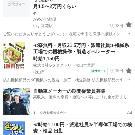
池材料の製造オペレーター...
月1.5〜2万円くらい
かめがね物販
いよ立花駅
7月18日
ご覧いただきありがとうございます♪ 在宅で出来る洋服の撮影スタッ
フを募集しています。 好きな時間に作業OK.副業、主婦の方歓迎で
愛媛
松山市
いよ立花駅
その他
給料
≪寮無料・月収21.5万円・派遣社員≫機械系
す。 レディース服が多いため女性向きのお仕事です。 お洋服が好きな
工場での機械操作・製造オペレーター…
方、コツコツ作業が好き...
時給1,150円
株式会社Gファクトリー松山営業所
7月18日
提携サイト
松山市
紡糸機械部品のNC機械への脱着・加工・検査業務 紡糸機械部品のNC
機械への脱着・加工・検査業務 交替での勤務です。 紡糸機器部品の加
愛媛
松山市
その他
自動車メーカーの期間従業員募集
工・計測作業 主にNC加工機を操作し、部材の加工処理を行います。
高収入・無料の寮費・通勤バス等によりお金が貯まりや
加工後に計測検査も行い...
すい環境
Ad
トヨタ自動車株式会社
≪時給1,100円・派遣社員≫半導体工場での検
査・検品 日勤