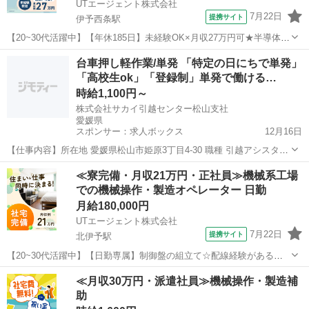
UTエージェント株式会社
7月22日
提携サイト
伊予西条駅
【20~30代活躍中】【年休185日】未経験OK×月収27万円可★半導体製
造・装置操作・検査◎社宅費全額補助♪《Jczn1C》 詳細情報 ＊＊半導
愛媛
西条市
伊予西条駅
その他
台車押し軽作業/単発 「特定の日にちで単発」
体製品の製造・検査・メンテナンス＊＊ 半導体製品（ウエハ）の製造
「高校生ok」「登録制」単発で働ける…
です！ ...
時給1,100円～
株式会社サカイ引越センター松山支社
愛媛県
スポンサー：求人ボックス
12月16日
【仕事内容】所在地 愛媛県松山市姫原3丁目4-30 職種 引越アシスタン
ト 給与 時給1100円 給与詳細 時給1100円(高校生は1050円) 研修期間な
アルバイト・パート
≪寮完備・月収21万円・正社員≫機械系工場
し <収入例> ・週2日働く大学生 自分のペースで働く 時給1100円×1...
での機械操作・製造オペレーター 日勤
月給180,000円
UTエージェント株式会社
7月22日
提携サイト
北伊予駅
【20~30代活躍中】【日勤専属】制御盤の組立て☆配線経験がある方
歓迎◎モクモク作業♪メーカー転籍支援制度あり！《JOXD1C》 詳細
愛媛
北伊予駅
その他
≪月収30万円・派遣社員≫機械操作・製造補
情報 ＋＋電気配線図を確認しながら制御盤の製造をするお仕事＋＋ 配
助
線作業の経験が活かせ...