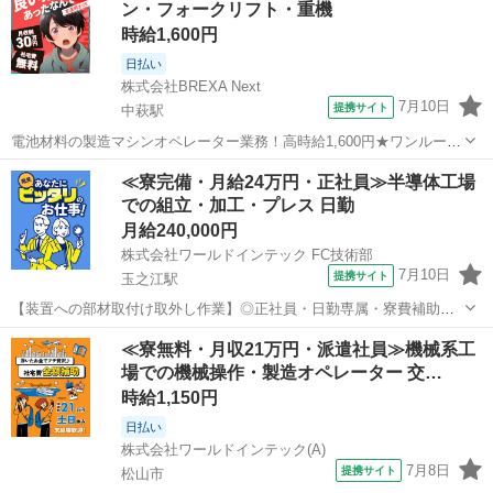
ン・フォークリフト・重機
置の試運転し、調整や検査をお...
時給1,600円
日払い
株式会社BREXA Next
7月10日
提携サイト
中萩駅
電池材料の製造マシンオペレーター業務！高時給1,600円★ワンルーム
寮完備！寮費無料！未経験活躍中！20代～50代の男性活躍中！正社員
愛媛
新居浜市
中萩駅
その他
≪寮完備・月給24万円・正社員≫半導体工場
登用制度あり！生活支援物資事前対応可◎《愛媛県新居浜市》 人気の
での組立・加工・プレス 日勤
工場のお仕事 ◇電池材料...
月給240,000円
株式会社ワールドインテック FC技術部
7月10日
提携サイト
玉之江駅
【装置への部材取付け取外し作業】◎正社員・日勤専属・寮費補助あ
り＜愛媛県西条市＞ お仕事内容 ◆こんなお仕事です◆ イオン注入装
愛媛
西条市
玉之江駅
その他
≪寮無料・月収21万円・派遣社員≫機械系工
置という半導体装置の部品組立・検査業務 -カッターなどの工具や溶剤
場での機械操作・製造オペレーター 交…
を使用して装置に部材を取付・...
時給1,150円
日払い
株式会社ワールドインテック(A)
7月8日
提携サイト
松山市