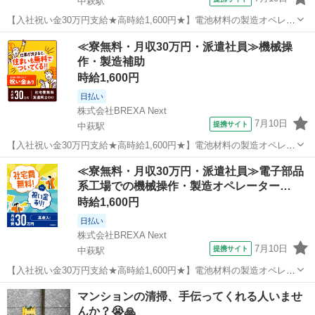
中萩駅
【入社祝い金30万円支給★高時給1,600円★】電池材料の製造オペレー
ター業務！資格・経験不要◎入社後に無料で資格取得も可能★寮費無
愛媛
新居浜市
中萩駅
その他
≪寮無料・月収30万円・派遣社員≫機械操
料！ワンルーム寮完備！《愛媛県新居浜市》 人気の工場のお仕事 ◇電
作・製造補助
池材料の製造オペレーター...
時給1,600円
日払い
株式会社BREXA Next
7月10日
提携サイト
中萩駅
【入社祝い金30万円支給★高時給1,600円★】電池材料の製造オペレー
ター業務！資格・経験不要◎入社後に無料で資格取得も可能★寮費無
愛媛
新居浜市
中萩駅
その他
≪寮無料・月収30万円・派遣社員≫電子部品
料！ワンルーム寮完備！《愛媛県新居浜市》 人気の工場のお仕事 ◇電
系工場での機械操作・製造オペレーター…
池材料の製造オペレーター...
時給1,600円
日払い
株式会社BREXA Next
7月10日
提携サイト
中萩駅
【入社祝い金30万円支給★高時給1,600円★】電池材料の製造オペレー
ター業務！資格・経験不要◎入社後に無料で資格取得も可能★寮費無
愛媛
新居浜市
中萩駅
その他
マンションの清掃、手伝ってくれる人いませ
料！ワンルーム寮完備！《愛媛県新居浜市》 人気の工場のお仕事 ◇電
んか？😭🙏
池材料の製造オペレーター...