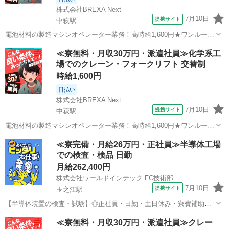
株式会社BREXA Next
7月10日
提携サイト
中萩駅
電池材料の製造マシンオペレーター業務！高時給1,600円★ワンルーム
寮完備！寮費無料！未経験活躍中！20代～50代の男性活躍中！正社員
愛媛
新居浜市
中萩駅
その他
≪寮無料・月収30万円・派遣社員≫化学系工
登用制度あり！生活支援物資事前対応可◎《愛媛県新居浜市》 人気の
場でのクレーン・フォークリフト 交替制
工場のお仕事 ◇電池材料...
時給1,600円
日払い
株式会社BREXA Next
7月10日
提携サイト
中萩駅
電池材料の製造マシンオペレーター業務！高時給1,600円★ワンルーム
寮完備！寮費無料！未経験活躍中！20代～50代の男性活躍中！正社員
愛媛
新居浜市
中萩駅
その他
≪寮完備・月給26万円・正社員≫半導体工場
登用制度あり！生活支援物資事前対応可◎《愛媛県新居浜市》 人気の
での検査・検品 日勤
工場のお仕事 ◇電池材料...
月給262,400円
株式会社ワールドインテック FC技術部
7月10日
提携サイト
玉之江駅
【半導体装置の検査・試験】◎正社員・日勤・土日休み・寮費補助あ
り＜愛媛県西条市＞ お仕事内容 ◆こんなお仕事です◆ ■イオン注入装
愛媛
西条市
玉之江駅
その他
≪寮無料・月収30万円・派遣社員≫クレー
置という半導体装置の出荷前試験 工場内で組み上がったイオン注入装