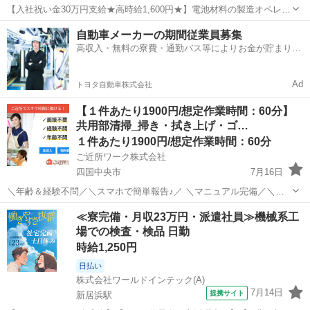
【入社祝い金30万円支給★高時給1,600円★】電池材料の製造オペレー
ター業務！資格・経験不要◎入社後に無料で資格取得も可能★寮費無
愛媛
新居浜市
中萩駅
その他
自動車メーカーの期間従業員募集
料！ワンルーム寮完備！《愛媛県新居浜市》 人気の工場のお仕事 ◇電
高収入・無料の寮費・通勤バス等によりお金が貯まりや
池材料の製造オペレーター...
すい環境
Ad
トヨタ自動車株式会社
【１件あたり1900円/想定作業時間：60分】
共用部清掃_掃き・拭き上げ・ゴ…
１件あたり1900円/想定作業時間：60分
ご近所ワーク株式会社
四国中央市
7月16日
＼年齢＆経験不問／＼スマホで簡単報告♪／ ＼マニュアル完備／＼ス
キマ時間のお小遣い稼ぎにぴったり／ ※業務委託なので履歴書不要で
愛媛
四国中央市
その他
≪寮完備・月収23万円・派遣社員≫機械系工
す。 共用部清掃_掃き・拭き上げ・ゴミ集積所含む_11-15世帯のお仕
場での検査・検品 日勤
事です♪ 集合住宅（1...
時給1,250円
日払い
株式会社ワールドインテック(A)
7月14日
提携サイト
新居浜駅