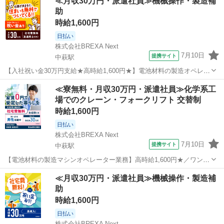
≪月収30万円・派遣社員≫機械操作・製造補
助
時給1,600円
日払い
株式会社BREXA Next
7月10日
提携サイト
中萩駅
【入社祝い金30万円支給★高時給1,600円★】電池材料の製造オペレー
ター業務！資格・経験不要◎入社後に無料で資格取得も可能★寮費無
愛媛
新居浜市
中萩駅
その他
≪寮無料・月収30万円・派遣社員≫化学系工
料！ワンルーム寮完備！《愛媛県新居浜市》 人気の工場のお仕事 ◇電
場でのクレーン・フォークリフト 交替制
池材料の製造オペレーター...
時給1,600円
日払い
株式会社BREXA Next
7月10日
提携サイト
中萩駅
【電池材料の製造マシンオペレーター業務】高時給1,600円★／ワンル
ーム社宅完備！しかもうれしい社宅費無料！／未経験OK◎ 人気の工
愛媛
新居浜市
中萩駅
その他
≪月収30万円・派遣社員≫機械操作・製造補
場のお仕事 ◇電池材料の製造オペレーター業務◇ 電池材料（ニッケ
助
ル）の製造に伴うオペレー...
時給1,600円
日払い
株式会社BREXA Next