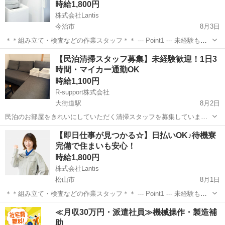
時給1,800円
株式会社Lantis
今治市
8月3日
＊＊組み立て・検査などの作業スタッフ＊＊ --- Point1 --- 未経験も就
業OK！ 工場未経験でもご安心ください！！ 先輩スタッフがイチから
愛媛
今治市
工場
スタッフ
【民泊清掃スタッフ募集】未経験歓迎！1日3
丁寧にサポート！ 未経験からスタートした方も多数活躍しています
時間・マイカー通勤OK
☆...
時給1,100円
R-support株式会社
大街道駅
8月2日
民泊のお部屋をきれいにしていただく清掃スタッフを募集していま
す。 勤務時間 * 10:00～15:00（3時間~） * シフト制 * 週1日～OK（勤
愛媛
松山市
大街道駅
清掃
【即日仕事が見つかる☆】日払いOK♪待機寮
務日数は相談可能） 給与 * 時給 1,100円 * 交通費 30...
完備で住まいも安心！
時給1,800円
株式会社Lantis
松山市
8月1日
＊＊組み立て・検査などの作業スタッフ＊＊ --- Point1 --- 未経験も就
業OK！ 工場未経験でもご安心ください！！ 先輩スタッフがイチから
愛媛
松山市
工場
スタッフ
≪月収30万円・派遣社員≫機械操作・製造補
丁寧にサポート！ 未経験からスタートした方も多数活躍しています
助
☆...