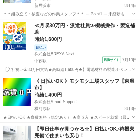
新居浜市
8月4日
＊＊組み立て・検査などの作業スタッフ＊＊ --- Point1 --- 未経験も就
業OK！ 工場未経験でもご安心ください！！ 先輩スタッフがイチから
愛媛
新居浜市
工場
スタッフ
≪月収30万円・派遣社員≫機械操作・製造補
丁寧にサポート！ 未経験からスタートした方も多数活躍しています
助
☆...
時給1,600円
日払い
株式会社BREXA Next
7月10日
提携サイト
中萩駅
【入社祝い金30万円支給★高時給1,600円★】電池材料の製造オペレー
ター業務！資格・経験不要◎入社後に無料で資格取得も可能★寮費無
愛媛
新居浜市
中萩駅
その他
《 日払いOK 》モクモク工場スタッフ【東温
料！ワンルーム寮完備！《愛媛県新居浜市》 人気の工場のお仕事 ◇電
市】
池材料の製造オペレーター...
時給1,400円
株式会社Smart Support
横河原駅
8月3日
★日払いOK ★寮費無料（規定あり） ★高収入 ★スピード就業（最短
翌日） ■ お仕事例 ・半導体部品のマシンオペレーター ・自動車の組
愛媛
東温市
横河原駅
工場
スタッフ
【即日仕事が見つかる☆】日払いOK♪待機寮
立や部品の加工 ・電子部品の検査 ・化粧品の梱包や仕分け ...
完備で住まいも安心！