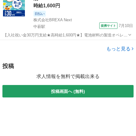
時給1,600円
日払い
株式会社BREXA Next
7月10日
提携サイト
中萩駅
【入社祝い金30万円支給★高時給1,600円★】電池材料の製造オペレー
ター業務！資格・経験不要◎入社後に無料で資格取得も可能★寮費無
愛媛
新居浜市
中萩駅
その他
料！ワンルーム寮完備！《愛媛県新居浜市》 人気の工場のお仕事 ◇電
もっと見る
池材料の製造オペレーター...
投稿
求人情報を無料で掲載出来る
投稿画面へ (無料)