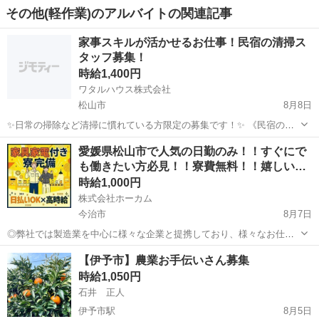
その他(軽作業)のアルバイトの関連記事
家事スキルが活かせるお仕事！民宿の清掃ス
タッフ募集！
時給1,400円
ワタルハウス株式会社
松山市
8月8日
✨日常の掃除など清掃に慣れている方限定の募集です！✨ 《民宿の清
掃スタッフ》を募集しております！ 日頃、家でお掃除をされている方
愛媛
松山市
清掃
愛媛県松山市で人気の日勤のみ！！すぐにで
なら、すぐに慣れていただける作業ばかりです🔰😊 【主な業務内容】
も働きたい方必見！！寮費無料！！嬉しい…
🌟 客室清掃：...
時給1,000円
株式会社ホーカム
今治市
8月7日
◎弊社では製造業を中心に様々な企業と提携しており、様々なお仕事
案件を『大多数』取り扱いしております！ 弊社にお任せいただけれ
愛媛
今治市
軽作業
無料
【伊予市】農業お手伝いさん募集
ば、ほぼ仕事も決まったも同然！ 要望に現実的にお応えします！！
時給1,050円
【仕事内容...
石井 正人
伊予市駅
8月5日