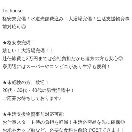
Techouse
格安寮完備！水道光熱費込み！大浴場完備！生活支援物資事
前対応可◎
★格安寮完備！
嬉しい！大浴場完備！！
赴任旅費も2万円までは会社負担だから遠方の方も安心◎
寮周辺にはスーパーやコンビニがあり生活も便利！
★未経験の方、歓迎！
20代・30代・40代の男性活躍中！
ご応募お待ちしております♪
★生活支援物資事前対応可能
お仕事スタート時の負担を軽減！生活必需品を先に確保◎
お米やカップ麺など、必要な食料を前給でGETできます！