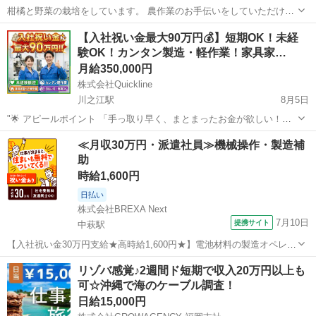
柑橘と野菜の栽培をしています。 農作業のお手伝いをしていただける
方を募集しています。 30〜40代の方が多く活躍し活気溢れる環境で
愛媛
伊予市
伊予市駅
農業
お手伝いさん
【入社祝い金最大90万円💰】短期OK！未経
す。 作業内容は野菜及び柑橘の栽培管理・収穫・片付け等のお手伝い
験OK！カンタン製造・軽作業！家具家…
です。 今後柑橘を中心に規...
月給350,000円
株式会社Quickline
川之江駅
8月5日
"🌟 アピールポイント 「手っ取り早く、まとまったお金が欲しい！」
「今の生活を抜け出して、すぐにでも新生活を始めたい！」 そんなあ
愛媛
松山市
川之江駅
工場
時給
≪月収30万円・派遣社員≫機械操作・製造補
なたの願い、ここで叶えませんか？🤝✨ 全国2万件以上の圧倒的な求人
助
数の中から、あ...
時給1,600円
日払い
株式会社BREXA Next
7月10日
提携サイト
中萩駅
【入社祝い金30万円支給★高時給1,600円★】電池材料の製造オペレー
ター業務！資格・経験不要◎入社後に無料で資格取得も可能★寮費無
愛媛
新居浜市
中萩駅
その他
リゾバ感覚♪2週間ド短期で収入20万円以上も
料！ワンルーム寮完備！《愛媛県新居浜市》 人気の工場のお仕事 ◇電
可☆沖縄で海のケーブル調査！
池材料の製造オペレーター...
日給15,000円