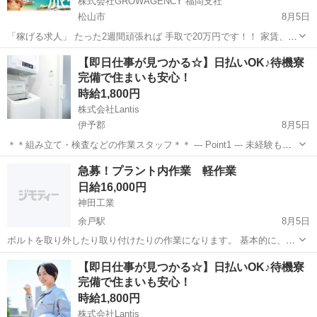
株式会社GROWAGENCY 福岡支社
松山市
8月5日
「稼げる求人」 たった2週間頑張れば 手取で20万円です！！ 家賃、食
費、光熱費もかかりませんので お金はめっちゃ貯まります(笑) 「旅行
愛媛
松山市
その他
客室
【即日仕事が見つかる☆】日払いOK♪待機寮
気分で働ける」 お住まいの地域から離れて 船で生活なんて旅行みたい
完備で住まいも安心！
じ...
時給1,800円
株式会社Lantis
伊予郡
8月5日
＊＊組み立て・検査などの作業スタッフ＊＊ --- Point1 --- 未経験も就
業OK！ 工場未経験でもご安心ください！！ 先輩スタッフがイチから
愛媛
伊予郡
工場
スタッフ
急募！プラント内作業 軽作業
丁寧にサポート！ 未経験からスタートした方も多数活躍しています
日給16,000円
☆...
神田工業
余戸駅
8月5日
ボルトを取り外したり取り付けたりの作業になります。 基本的に、ど
なたでも大丈夫です。 連絡を取り合える方でお願い致します。 作業期
愛媛
松山市
余戸駅
工場
【即日仕事が見つかる☆】日払いOK♪待機寮
間 8/23移動予定〜9/19頃まで 人員:2名 現場：富山県高岡市 作業内
完備で住まいも安心！
容：バルブ脱着...
時給1,800円
株式会社Lantis