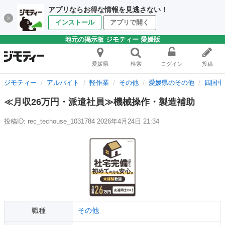
アプリならお得な情報を見逃さない！
インストール
アプリで開く
地元の掲示板 ジモティー 愛媛版
愛媛県
検索
ログイン
投稿
ジモティー
アルバイト
軽作業
その他
愛媛県のその他
四国中
≪月収26万円・派遣社員≫機械操作・製造補助
投稿ID: rec_techouse_1031784
2026年4月24日 21:34
職種
その他