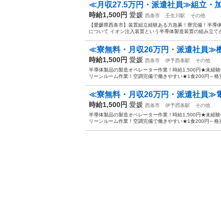
≪月収27.5万円・派遣社員≫組立・
時給1,500円
愛媛
西条市
壬生川駅
その他
【愛媛県西条市】装置組立経験ある方急募！寮完備！半導体製
について イオン注入装置という半導体製造装置の組み立てか
≪寮無料・月収26万円・派遣社員≫
時給1,500円
愛媛
西条市
伊予西条駅
その他
半導体製品の製造オペレーター作業！時給1,500円★未経験
リーンルーム作業！空調完備で働きやすい★1食200円～格安
≪寮無料・月収26万円・派遣社員≫電
時給1,500円
愛媛
西条市
伊予西条駅
その他
半導体製品の製造オペレーター作業！時給1,500円★未経験
リーンルーム作業！空調完備で働きやすい★1食200円～格安