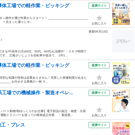
導体工場での軽作業・ピッキング
提携サイト
や運び作業からスタート！ ______________________
• 決まった通りにボ...
お気に入り
更新06月13日
ト
る!中高年の方(40代、50代、60代)も活躍中! ・スキマ時間で
す。 広報さいじょうを自転車や徒歩で、 1件1...
導体工場での軽作業・ピッキング
提携サイト
 特別な知識や技術は必要ありません！充実した研修制度があるた
______ お任せする業務の一例 ※...
お気に入り
工場での機械操作・製造オペレ...
提携サイト
【パート勤務/朝ゆっくりのお仕事】電子部品の組立・検査・出荷
：電動ドライバーを使っての簡単組立作業 ・製造業...
お気に入り
加工・プレス
提携サイト