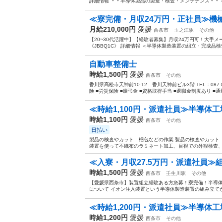
詳細情報 ＊＊半導体製品の製造・検査・メンテナンス＊＊ 半
≪寮完備・月収24万円・正社員≫機
月給210,000円
愛媛
西条市
玉之江駅
その他
【20~30代活躍中】【経験者募集】月収24万円可！大手
《JBBQ1C》 詳細情報 ＜半導体製造装置の組立・完成品検
自動車整備士
時給1,500円
愛媛
西条市
その他
香川県高松市天神前10-12 香川天神前ビル3階 TEL：087-
険 ■労災保険 ■慶弔金 ■資格取得手当 ■退職金制度あり ■通
≪時給1,100円・派遣社員≫半導体
時給1,100円
愛媛
西条市
その他
日払い
製品の検査やカット 梱包などの作業 製品の検査やカット
装置を使って不織布のラミネート加工、目視での外観検査、
≪入寮・月収27.5万円・派遣社員≫
時給1,500円
愛媛
西条市
壬生川駅
その他
【愛媛県西条市】装置組立経験ある方急募！寮完備！半導体製
について イオン注入装置という半導体製造装置の組み立てか
≪時給1,200円・派遣社員≫半導体工
時給1,200円
愛媛
西条市
その他