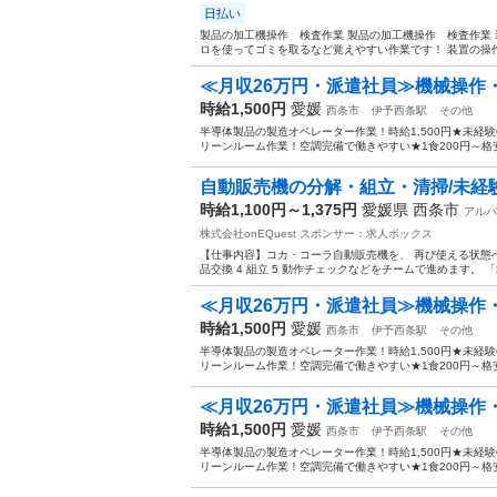
日払い
製品の加工機操作 検査作業 製品の加工機操作 検査作業
ロを使ってゴミを取るなど覚えやすい作業です！ 装置の操作
≪月収26万円・派遣社員≫機械操作
時給1,500円
愛媛
西条市
伊予西条駅
その他
半導体製品の製造オペレーター作業！時給1,500円★未経験
リーンルーム作業！空調完備で働きやすい★1食200円～格安
自動販売機の分解・組立・清掃/未経験大
時給1,100円～1,375円
愛媛県 西条市
アルバ
株式会社onEQuest
スポンサー：求人ボックス
【仕事内容】コカ・コーラ自動販売機を、 再び使える状態へ整
品交換 4 組立 5 動作チェックなどをチームで進めます。 
≪月収26万円・派遣社員≫機械操作
時給1,500円
愛媛
西条市
伊予西条駅
その他
半導体製品の製造オペレーター作業！時給1,500円★未経験
リーンルーム作業！空調完備で働きやすい★1食200円～格安
≪月収26万円・派遣社員≫機械操作
時給1,500円
愛媛
西条市
伊予西条駅
その他
半導体製品の製造オペレーター作業！時給1,500円★未経験
リーンルーム作業！空調完備で働きやすい★1食200円～格安