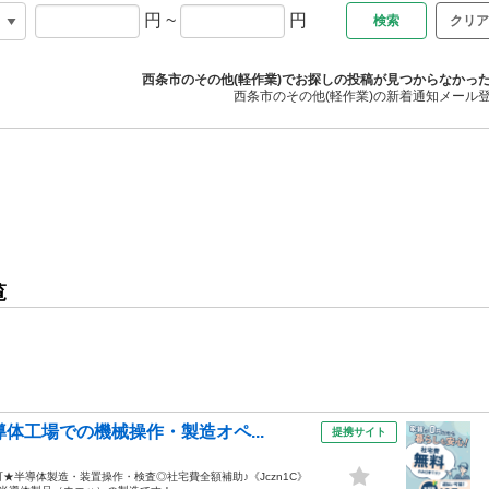
円
~
円
クリア
西条市のその他(軽作業)でお探しの投稿が見つからなかっ
西条市のその他(軽作業)の新着通知メール
覧
体工場での機械操作・製造オペ...
提携サイト
円可★半導体製造・装置操作・検査◎社宅費全額補助♪《Jczn1C》