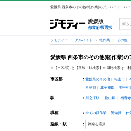
愛媛県 西条市のその他(軽作業)のアルバイト・バ
愛媛版
都道府県選択
ジモティー
アルバイト
軽作業
その他
愛媛県 西条市のその他(軽作業)
※【市区郡】と【路線・駅検索】の同時検索はご利
市区郡
：
愛媛県のその他
松山市
喜多郡
北宇和郡
南宇和
駅
：
川之江駅
松山駅
福音寺
職種
：
全ての軽作業
警備員
仕
路線・駅
：