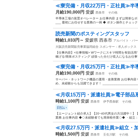
≪寮完備・月収22万円・正社員≫半
月給190,000円
愛媛
西条市
その他
半導体工場の装置オペレーター お仕事内容 まずは簡単なボタン操作
___ 最初にお任せする業務の一例 ◆ ボタン操作とチェック 
読売新聞のポスティングスタッフ
時給1,033円～
愛媛県 西条市
アルバイト・パー
大阪読売新聞販売事業協同組合
スポンサー：求人ボックス
【仕事内容】<仕事情報> Wワークにスキマ時間を有効活用でき
稼げる!簡単ポスティング 頑張った分だけ収入になるお仕事で
≪寮完備・月収25万円・正社員≫半
月給190,000円
愛媛
西条市
その他
サーバー・ネットワーク機器の運用・改善業務 お仕事内容
め、未経験からも活躍できます！ ___________________
≪月収15万円・派遣社員≫電子部品系
時給1,100円
愛媛
西条市
伊予西条駅
その他
日払い
【エージェント紹介求人】【20~40代男女の方活躍中！】
業務 お仕事内容 ◆◇未経験者でも簡単軽作業◇◆ ・組立
≪月収27.5万円・派遣社員≫組立・
時給1,500円
愛媛
西条市
壬生川駅
その他