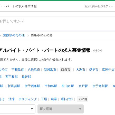
イト・パートの求人募集情報
地元の掲示板 ジモティー
愛媛県のその他
西条市のその他
のアルバイト・バイト・パートの求人募集情報
全69件
用できません。最後に選択した条件が優先されます。
今治市
宇和島市
八幡浜市
新居浜市
西条市
大洲市
伊予市
四国中央
郡
西宇和郡
越智郡
駅
新居浜駅
伊予西条駅
宇和島駅
松山市駅
余戸駅
伊予寒川駅
分け
清掃
ポスティング
工場
農業
運転代行
その他