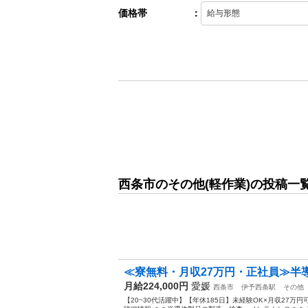
価格帯
：
西条市のその他(軽作業)の投稿一
≪寮無料・月収27万円・正社員≫半導
月給224,000円
愛媛
西条市
伊予西条駅
その他
【20~30代活躍中】【年休185日】未経験OK×月収27万