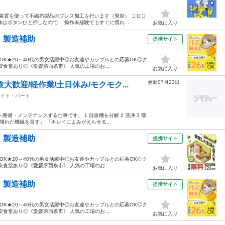
 装置を使って不織布製品のプレス加工を行います（簡単） コロコ
はボタンひと押しなので、 操作未経験でもすぐに慣れ...
お気に入り
・製造補助
提携サイト
OK★20～40代の男女活躍中◎お友達やカップルとの応募OK◎ク
食堂あり◎《愛媛県西条市》 人気の工場のお...
お気に入り
更新07月23日
歓迎/軽作業/土日休み/モクモク...
イト・パート
備・メンテナンスする仕事です。 1 自販機を分解 2 洗浄 3 部
「壊れた機械を直す」 「キレイによみがえらせる...
・製造補助
提携サイト
OK★20～40代の男女活躍中◎お友達やカップルとの応募OK◎ク
食堂あり◎《愛媛県西条市》 人気の工場のお...
お気に入り
・製造補助
提携サイト
OK★20～40代の男女活躍中◎お友達やカップルとの応募OK◎ク
食堂あり◎《愛媛県西条市》 人気の工場のお...
お気に入り