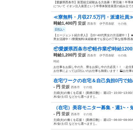
【愛媛県西条市】装置組立経験ある方急募！寮完備！半導体製
について イオン注入装置という半導体製造装置の組み立てか
≪寮無料・月収27.5万円・派遣社員≫
時給1,400円
愛媛
西条市
伊予西条駅
その他
日払い
【エージェント紹介求人】【20~40代男女の方活躍中！】
男女活躍中！/寮費無料/未経験者でも安心の丁寧な指導/西条市
📦愛媛県西条市📦軽作業📦時給1200
時給1,200円
愛媛
西条市
伊予西条駅
その他
時給
お仕事をお探し中の方、寮をお探し中の方必見！！ ・赴任
お仕事によっては日払いのお仕事も御座います！ 🏭お仕事内容
在宅ワークの在宅＆自己負担0円で
- 円
愛媛
西条市
その他
主婦(夫)の働くを応援！ [勤務日数]： 週1日~ 10:00~13:00/12:00~
木/金/土/日 などから選べます [...
（在宅）美容モニター募集・週1~・
- 円
愛媛
西条市
その他
主婦(夫)の働くを応援！ [勤務日数]： 週1日~ 06:00~09:00/09:00~
木/金/土/日 などから選べます [...