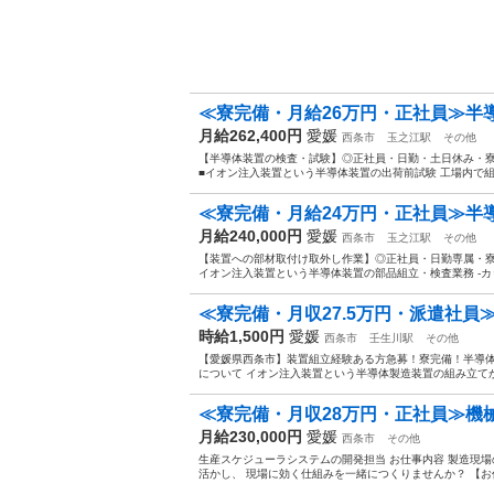
≪寮完備・月給26万円・正社員≫半
月給262,400円
愛媛
西条市
玉之江駅
その他
【半導体装置の検査・試験】◎正社員・日勤・土日休み・寮
■イオン注入装置という半導体装置の出荷前試験 工場内で組
≪寮完備・月給24万円・正社員≫半
月給240,000円
愛媛
西条市
玉之江駅
その他
【装置への部材取付け取外し作業】◎正社員・日勤専属・寮
イオン注入装置という半導体装置の部品組立・検査業務 -カ
≪寮完備・月収27.5万円・派遣社員≫
時給1,500円
愛媛
西条市
壬生川駅
その他
【愛媛県西条市】装置組立経験ある方急募！寮完備！半導体製
について イオン注入装置という半導体製造装置の組み立てか
≪寮完備・月収28万円・正社員≫機械
月給230,000円
愛媛
西条市
その他
生産スケジューラシステムの開発担当 お仕事内容 製造現
活かし、 現場に効く仕組みを一緒につくりませんか？ 【お任