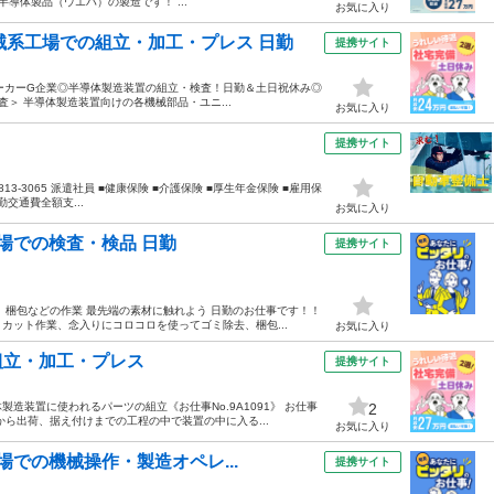
導体製品（ウエハ）の製造です！ ...
お気に入り
械系工場での組立・加工・プレス 日勤
提携サイト
メーカーG企業◎半導体製造装置の組立・検査！日勤＆土日祝休み◎
査＞ 半導体製造装置向けの各機械部品・ユニ...
お気に入り
提携サイト
813-3065 派遣社員 ■健康保険 ■介護保険 ■厚生年金保険 ■雇用保
勤交通費全額支...
お気に入り
工場での検査・検品 日勤
提携サイト
 梱包などの作業 最先端の素材に触れよう 日勤のお仕事です！！
カット作業、念入りにコロコロを使ってゴミ除去、梱包...
お気に入り
組立・加工・プレス
提携サイト
造装置に使われるパーツの組立《お仕事No.9A1091》 お仕事
2
ら出荷、据え付けまでの工程の中で装置の中に入る...
お気に入り
場での機械操作・製造オペレ...
提携サイト