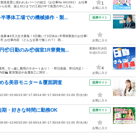
造装置に使われるパーツの組立《お仕事No.9A1091》 お仕事
1
ら出荷、据え付けまでの工程の中で装置の中に入る...
お気に入り
半導体工場での機械操作・製...
提携サイト
★急募★8月入社大募集！3日働いて3日休み♪半導体製造のお仕事/
 お仕事内容 《どんな企業で働くの？》 西...
お気に入り
更新6月16日
円📦日勤のみ📦個室1R寮費無...
作成6月16日
4
費用、引っ越し費用のサポートあり！ ・即日面接、即日内定！ ・
🏭 配管製品や金属加工に関す...
お気に入り
始める美容モニター＆覆面調査
提携サイト
15:00/13:30~17:30/14:30~17:30/18:00~21:00 月/火/水/
お気に入り
短期・好きな時間に勤務OK
提携サイト
13:00/10:00~16:00/14:30~17:30/18:00~21:00 月/火/水/
お気に入り