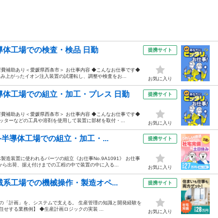
導体工場での検査・検品 日勤
提携サイト
費補助あり＜愛媛県西条市＞ お仕事内容 ◆こんなお仕事です◆
み上がったイオン注入装置の試運転し、調整や検査をお...
お気に入り
導体工場での組立・加工・プレス 日勤
提携サイト
費補助あり＜愛媛県西条市＞ お仕事内容 ◆こんなお仕事です◆
ッターなどの工具や溶剤を使用して装置に部材を取付・...
お気に入り
半導体工場での組立・加工・...
提携サイト
造装置に使われるパーツの組立《お仕事No.9A1091》 お仕事
ら出荷、据え付けまでの工程の中で装置の中に入る...
お気に入り
系工場での機械操作・製造オペ...
提携サイト
場の「計画」を、システムで支える。 生産管理の知識と開発経験を
せする業務例】 ◆生産計画ロジックの実装 ...
お気に入り