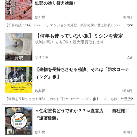
鉄部の塗り替え塗装♪
妙典駅
8月8日
【予算相談OK🏡】アパート、マンションの外壁・鉄部の塗り替え塗装♪ アパートやマンシ
千葉
市川市
妙典駅
リフォーム
外壁
【何年も使っていない🧵】ミシンを査定
状態が悪くてもOK！最大限買取します
プリフラ
Ad
【建物を長持ちさせる秘訣、それは「防水コーテ
ィング」🏠】
妙典駅
8月8日
【建物を長持ちさせる秘訣、それは「防水コーティング」🏠】 こんにちは！外壁塗装・屋
千葉
市川市
妙典駅
その他
建物
☺️住宅塗装どうですか？？☺️直営店 自社施工
『遠藤建装』
妙典駅
8月8日