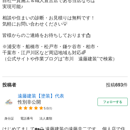
自社一貫施工＆職人直営店である当店ならば

実現可能♪

相談や住まいの診断・お見積りは無料です！

気軽にお問い合わせください💡

皆様からのご連絡をお待ちしております📩

※浦安市・船橋市・松戸市・鎌ケ谷市・柏市・

千葉市・江戸川区など周辺地域も対応🌈

（公式サイトや作業ブログは"市川　遠藤建装"で検索）

投稿者
投稿
693
件
遠藤建装【塗装】代表
性別非公開
フォローする
5.0
(
8
)
身分証
電話番号
法人書類
はじめてまして🏡🌅 遠藤建装の遠藤圭二です。 個人店で住