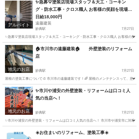
✨急募💡塗装店現場スタッフ＆大工・コーキン
グ・防水工事・クロス職人 お客様の笑顔を現場で
一緒につくりませんか？😄 こんにちは！市川の塗
日給18,000円
遠藤建装
装店、遠藤建装です🙇‍
アルバイト
妙典駅
7月27日
✨急募💡塗装店現場スタッフ＆大工・コーキング・防水工事・クロス職人 お客様の笑顔を現
千葉
市川市
妙典駅
建築
スタッフ
🏠市川市の遠藤建装🏠 外壁塗装のリフォーム
店
地元のお店
妙典駅
7月27日
屋根の塗装工事について🎨 市川市の遠藤建装です！🌈 屋根のメンテナンスって、意外
千葉
市川市
妙典駅
その他
外壁塗装
✨市川や浦安の外壁塗装・リフォームは口コミ人
気の当店へ！
地元のお店
妙典駅
7月27日
✨市川や浦安の外壁塗装・リフォームは口コミ人気の当店へ！ 市川市や浦安市に対応する遠
千葉
市川市
妙典駅
リフォーム
外壁塗装
☀️お住まいのリフォーム、塗装工事☀️