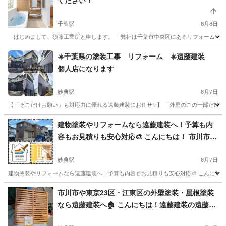
ください！
千葉駅
8月8日
はじめまして。須藤工業所と申します。 弊社は千葉市中央区にあるリフォーム・リ
千葉
千葉市
千葉駅
リフォーム
無料
☀️千葉県の塗装工事 リフォーム ☀️遠藤建装
個人店になります
妙典駅
8月7日
【「そこだけお願い」も対応力に優れる遠藤建装にお任せ✨】 「外壁のこの一部だけ直した
千葉
市川市
妙典駅
その他
塗装工事
建物塗装やリフォームなら遠藤建装へ！予算も内
容もお見積りも安心対応🎨 こんにちは！ 市川市を
中心に船橋、松戸、浦安、そして都内23区で 建物
塗装やリフォームをしている遠藤建装です🙇‍
妙典駅
8月7日
建物塗装やリフォームなら遠藤建装へ！予算も内容もお見積りも安心対応🎨 こんにちは！ 
千葉
市川市
妙典駅
リフォーム
建物
市川市や東京23区・江東区の外壁塗装・屋根塗装
なら遠藤建装へ🏠 こんにちは！遠藤建装の遠藤で
す😄