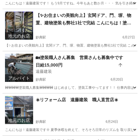
こんにちは！遠藤建装です！ もう9月ですね。今年もあと数か月・・・ 気を引き締めていき
千葉
市川市
妙典駅
その他
無料
【✨お住まいの美観向上】玄関ドア、門、塀、物
置、建物塗装も弊社1社で完結 こんにちは！塗
装・リフォームで お馴染みの遠藤建装です😊 遠藤
地元のお店
建装は、市川市をはじめとして浦安市や松戸市、
妙典駅
6月27日
船橋対応したます
【✨お住まいの美観向上】玄関ドア、門、塀、物置、建物塗装も弊社1社で完結 こんにちは
千葉
市川市
妙典駅
リフォーム
建物
🏡塗装職人さん募集 営業さんも募集中です
日給15,000円
遠藤建装
アルバイト
妙典駅
6月20日
🚧🚧🚧🚧塗装職人募集🚧🚧🚧🚧 はじめまして、塗装工事やってます！！ 仕事内
千葉
市川市
妙典駅
その他
塗装工事
☀️リフォーム店 遠藤建装 職人直営店☀️
地元のお店
妙典駅
6月24日
こんにちは！遠藤建装です🌞 夏季休暇を終えて、そろそろ日常のリズムを 取り戻してい
千葉
市川市
妙典駅
その他
外壁塗装