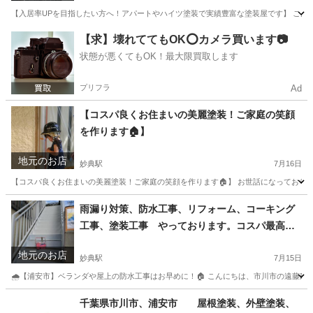
【入居率UPを目指したい方へ！アパートやハイツ塗装で実績豊富な塗装屋です】 こんにち
千葉
市川市
妙典駅
その他
外壁
【求】壊れててもOK⭕️カメラ買います📷
状態が悪くてもOK！最大限買取します
プリフラ
Ad
【コスパ良くお住まいの美麗塗装！ご家庭の笑顔
を作ります🏠】
地元のお店
妙典駅
7月16日
【コスパ良くお住まいの美麗塗装！ご家庭の笑顔を作ります🏠】 お世話になっております
千葉
市川市
妙典駅
リフォーム
お客様
雨漏り対策、防水工事、リフォーム、コーキング
工事、塗装工事 やっております。コスパ最高の
お店目指してます🎵
地元のお店
妙典駅
7月15日
🌧【浦安市】ベランダや屋上の防水工事はお早めに！🏠 こんにちは、市川市の遠藤建装
千葉
市川市
妙典駅
その他
防水工事
千葉県市川市、浦安市 屋根塗装、外壁塗装、