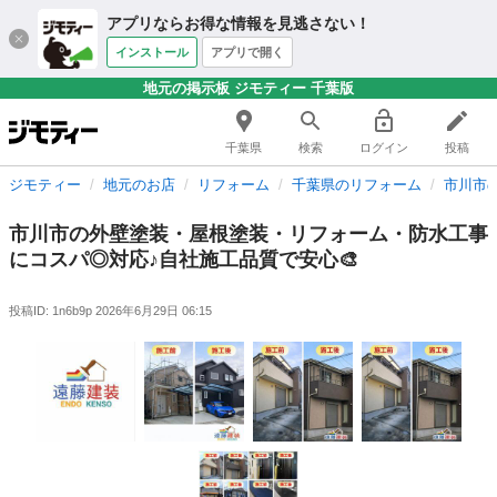
アプリならお得な情報を見逃さない！
インストール
アプリで開く
地元の掲示板 ジモティー 千葉版
千葉県
検索
ログイン
投稿
ジモティー
地元のお店
リフォーム
千葉県のリフォーム
市川市
市川市の外壁塗装・屋根塗装・リフォーム・防水工事
にコスパ◎対応♪自社施工品質で安心🎨
投稿ID: 1n6b9p
2026年6月29日 06:15