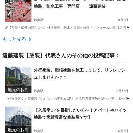
塗装、防水工事 専門店 遠藤建装
妙典駅
8月7日
🌈【市川・浦安の皆さまへ】外壁塗装・防水・雨漏り修理・リフォームの専門店 市川や浦
千葉
市川市
妙典駅
リフォーム
無料
もっと見る
遠藤建装【塗装】代表
さんのその他の投稿記事：
外壁塗装、屋根塗装を施工しまして、リフレッシ
ュしませんか？？
地元のお店
妙典駅
6月17日
【外壁塗装や内装塗装でお住まいの美観をUP】 ある程度築年数が経った家、 長い期間雨
千葉
市川市
妙典駅
その他
外壁塗装
【入居率UPを目指したい方へ！アパートやハイツ
塗装で実績豊富な塗装屋です】
地元のお店
妙典駅
6月7日