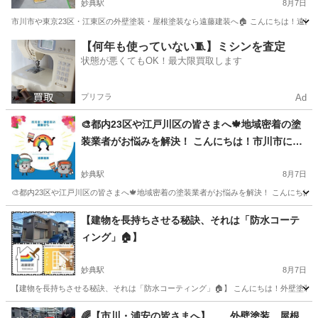
妙典駅
8月7日
市川市や東京23区・江東区の外壁塗装・屋根塗装なら遠藤建装へ🏠 こんにちは！遠藤建装
千葉
市川市
妙典駅
リフォーム
外壁塗装
【何年も使っていない🧵】ミシンを査定
状態が悪くてもOK！最大限買取します
プリフラ
Ad
🎨都内23区や江戸川区の皆さまへ🍁地域密着の塗
装業者がお悩みを解決！ こんにちは！市川市に拠
点を持つ遠藤建装です😊
妙典駅
8月7日
🎨都内23区や江戸川区の皆さまへ🍁地域密着の塗装業者がお悩みを解決！ こんにちは
千葉
市川市
妙典駅
その他
防水工事
【建物を長持ちさせる秘訣、それは「防水コーテ
ィング」🏠】
妙典駅
8月7日
【建物を長持ちさせる秘訣、それは「防水コーティング」🏠】 こんにちは！外壁塗装・屋
千葉
市川市
妙典駅
その他
建物
🌈【市川・浦安の皆さまへ】 外壁塗装、屋根