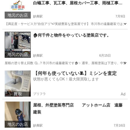
白蟻工事、瓦工事、屋根カバー工事、雨樋工事
遠藤建装
地元のお店
妙典駅
7月9日
【満足度・サービス力"自信アリ"🍉実績豊富な塗装屋です】 市川市の遠藤建装では、外壁
千葉
市川市
妙典駅
その他
外壁塗装
🏠何千件と物件をやっている塗装店です。
地元のお店
妙典駅
6月15日
屋根の塗り替え回数 🤔...? 市川市の遠藤建装です🏠✨ 通常、屋根塗装は下塗り、中塗
千葉
市川市
妙典駅
その他
物件
【何年も使っていない🧵】ミシンを査定
状態が悪くてもOK！最大限買取します
プリフラ
Ad
屋根、外壁塗装専門店 アットホーム店 遠藤
建装
地元のお店
妙典駅
7月16日