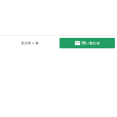
問い合わせ
市川市 > 幸
初めての方へ
利用規約
プライバシーポリシー
プライバシー・ステートメント
健全化に資する運用方針
お問い合わせ
運営会社
サイトマップ
ご利用ガイド
フリーワードで探す
PC版で表示
都道府県選択