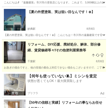
こんにちは🎵 『遠藤建装』市川市の塗装店になります。 これまで、3,000棟以上のお
千葉
市川市
妙典駅
設計事務所
外壁塗装
【夏の外壁塗装、実は狙い目なんです！☀️】
妙典駅
8月8日
【夏の外壁塗装、実は狙い目なんです！☀️】 こんにちは！市川市の遠藤建装です😊 「外
千葉
市川市
妙典駅
その他
外壁塗装
リフォーム、DIY応援、廃材処分、解体、部分修
繕、賃貸修繕等々❗その他便利屋業務等
千葉駅
8月8日
お急ぎの場合ですと、他の現場の都合上対応できない場合もございますので、ご了承下さ
千葉
千葉市
千葉駅
その他
DIY
【何年も使っていない🧵】ミシンを査定
状態が悪くてもOK！最大限買取します
プリフラ
Ad
【50年の信頼と実績】リフォームの事ならお任せ