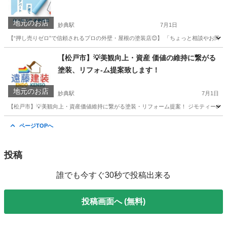
地元のお店
妙典駅
7月1日
【“押し売りゼロ”で信頼されるプロの外壁・屋根の塗装店😊】 「ちょっと相談やお問い
千葉
市川市
妙典駅
リフォーム
外壁塗装
【松戸市】💡美観向上・資産 価値の維持に繋がる
塗装、リフォ-ム提案致します！
地元のお店
妙典駅
7月1日
【松戸市】💡美観向上・資産価値維持に繋がる塗装・リフォーム提案！ ジモティーのみな
千葉
市川市
妙典駅
リフォーム
外壁
ページTOPへ
投稿
誰でも今すぐ30秒で投稿出来る
投稿画面へ (無料)