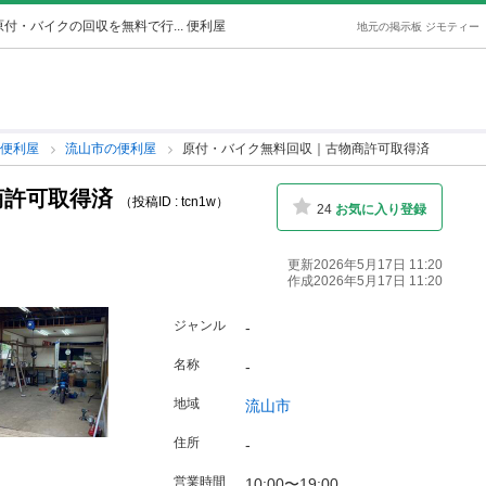
付・バイクの回収を無料で行... 便利屋
地元の掲示板 ジモティー
の便利屋
流山市の便利屋
原付・バイク無料回収｜古物商許可取得済
商許可取得済
（投稿ID : tcn1w）
24
お気に入り登録
更新2026年5月17日 11:20
作成2026年5月17日 11:20
ジャンル
-
名称
-
地域
流山市
住所
-
営業時間
10:00〜19:00