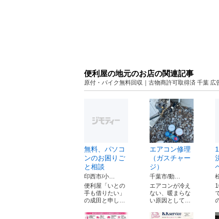
便利屋の地元のお店の関連記事
原付・バイク無料回収｜古物商許可取得済 千葉 広
無料、パソコ
エアコン修理
ンのお困りご
（ガスチャー
と相談
ジ）
印西市/小…
千葉市/動…
便利屋「いとの
エアコンが冷え
手も借りたい」
ない、暖まらな
の成田と申し…
い原因として…