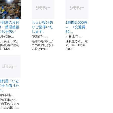
お部屋の片付
ちょい投げ釣
1時間2,000円
け・整理整頓
りご指導いた
～、+交通費
のお手伝い
します。
50…
八千代市/…
印西市/小…
小林北/印…
はじめまして。
漁港や堤防など
便利屋です。 電
地域密着の便利
での魚釣り(ちょ
気工事：1時間
屋「KKs…
い投げ)の…
3,00…
便利屋「いと
の手も借りた
い」
印西市/小…
電気工事など、
ご自宅のちょっ
としたお困り…