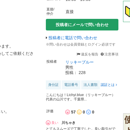
直接/
直接
仲介
投稿者にメールで問い合わせ
投稿者に電話で問い合わせ
※問い合わせは会員登録とログイン必須です
います。
心してご依頼くださ
違反を報告
注意事項
投稿者
リッキーブルー
男性
投稿： 228
身分証
電話番号
法人書類
認証とは
こんにちは！Lichyi.blue（リッキーブルー）
代表の山川です。千葉県...
評価
さい。
57
0
0
良い
川ちゃき
とてもスムーズで丁寧でした。良い取引がで