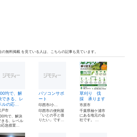
告の無料掲載 を見ている人は、こちらの記事も見ています。
100均で、解
パソコンサポ
草刈り 伐
決できる、レ
ート
採 承ります
ベルの応…
印西市/小…
市原市
松戸市
印西市の便利屋
千葉県袖ケ浦市
「いとの手と借
にある地元の会
100均で、解決
りたい」です…
社です。 …
できる、レベル
の応急措置…