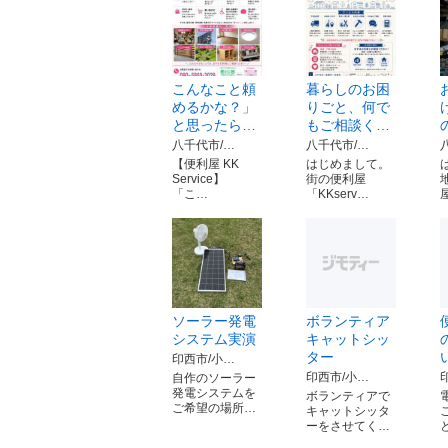
こんなこと頼
暮らしのお困
めるかな？」
りごと、何で
と思ったら…
もご相談く…
八千代市/…
八千代市/…
【便利屋 KK
はじめまして。
Service】
街の便利屋
「こ…
「KKserv…
ソーラー発電
ボランティア
システム実演
キャットシッ
ター
印西市/小…
印西市/小…
自作のソーラー
発電システムを
ボランティアで
ご希望の場所…
キャットシッタ
ーをさせてく…