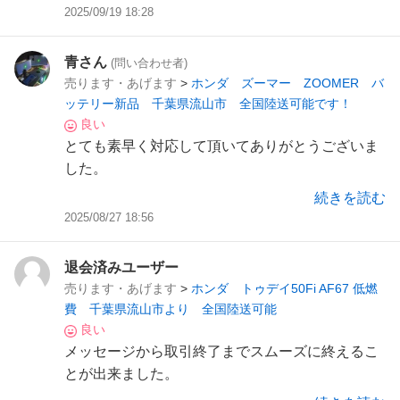
2025/09/19 18:28
青さん
(問い合わせ者)
売ります・あげます
>
ホンダ ズーマー ZOOMER バ
ッテリー新品 千葉県流山市 全国陸送可能です！
良い
とても素早く対応して頂いてありがとうございま
した。
わざわざ異常の確認、対応までしていただけて助
続きを読む
かりました。
2025/08/27 18:56
また何か機会がありましたら、是非ご利用させて
頂きたいと思います。
退会済みユーザー
ありがとうございました。
売ります・あげます
>
ホンダ トゥデイ50Fi AF67 低燃
費 千葉県流山市より 全国陸送可能
良い
メッセージから取引終了までスムーズに終えるこ
とが出来ました。
動作確認(試乗含め)も時間をかけて対応していた