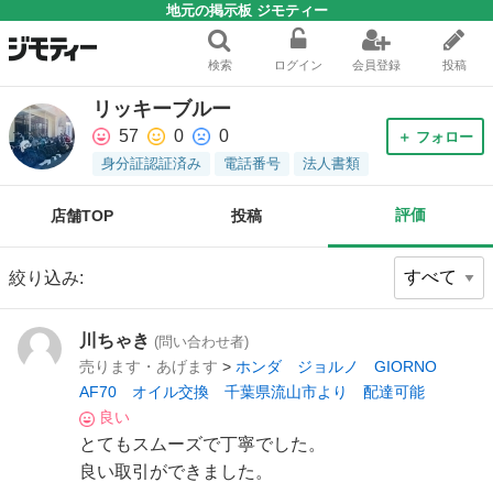
地元の掲示板 ジモティー
検索
ログイン
会員登録
投稿
リッキーブルー
57
0
0
＋ フォロー
身分証認証済み
電話番号
法人書類
評価
店舗TOP
投稿
絞り込み:
川ちゃき
(問い合わせ者)
売ります・あげます
>
ホンダ ジョルノ GIORNO
AF70 オイル交換 千葉県流山市より 配達可能
良い
とてもスムーズで丁寧でした。
良い取引ができました。