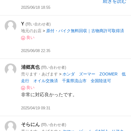
続きを読む
だき、その場で購入。
2025/06/18 18:55
他のバイクも見せていただけたりと親切でした。
このまま数ヶ月様子をみつつ乗ってみようと思い
Y
(問い合わせ者)
ます。
地元のお店
>
原付・バイク無料回収｜古物商許可取得済
良い
2025/06/08 22:35
浦郷真也
(問い合わせ者)
売ります・あげます
>
ホンダ ズーマー ZOOMER 低
走行 オイル交換済 千葉県流山市 全国陸送可
良い
非常に対応良かったです。
2025/04/19 09:31
そらにん
(問い合わせ者)