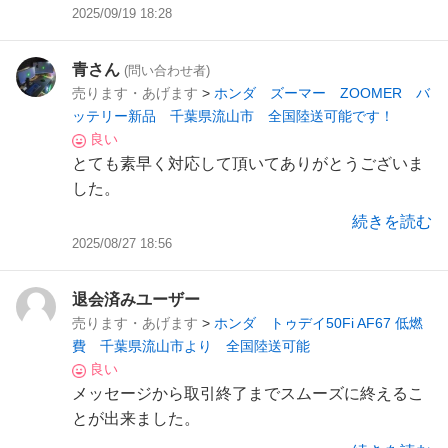
2025/09/19 18:28
青さん
(問い合わせ者)
売ります・あげます
>
ホンダ ズーマー ZOOMER バ
ッテリー新品 千葉県流山市 全国陸送可能です！
良い
とても素早く対応して頂いてありがとうございま
した。
わざわざ異常の確認、対応までしていただけて助
続きを読む
かりました。
2025/08/27 18:56
また何か機会がありましたら、是非ご利用させて
頂きたいと思います。
退会済みユーザー
ありがとうございました。
売ります・あげます
>
ホンダ トゥデイ50Fi AF67 低燃
費 千葉県流山市より 全国陸送可能
良い
メッセージから取引終了までスムーズに終えるこ
とが出来ました。
動作確認(試乗含め)も時間をかけて対応していた