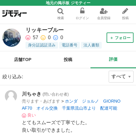
地元の掲示板 ジモティー
検索
ログイン
会員登録
投稿
リッキーブルー
57
0
0
＋ フォロー
身分証認証済み
電話番号
法人書類
評価
店舗TOP
投稿
絞り込み:
川ちゃき
(問い合わせ者)
売ります・あげます
>
ホンダ ジョルノ GIORNO
AF70 オイル交換 千葉県流山市より 配達可能
良い
とてもスムーズで丁寧でした。
良い取引ができました。