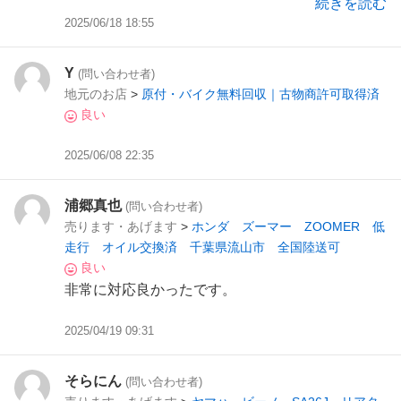
続きを読む
だき、その場で購入。
2025/06/18 18:55
他のバイクも見せていただけたりと親切でした。
このまま数ヶ月様子をみつつ乗ってみようと思い
Y
(問い合わせ者)
ます。
地元のお店
>
原付・バイク無料回収｜古物商許可取得済
良い
2025/06/08 22:35
浦郷真也
(問い合わせ者)
売ります・あげます
>
ホンダ ズーマー ZOOMER 低
走行 オイル交換済 千葉県流山市 全国陸送可
良い
非常に対応良かったです。
2025/04/19 09:31
そらにん
(問い合わせ者)